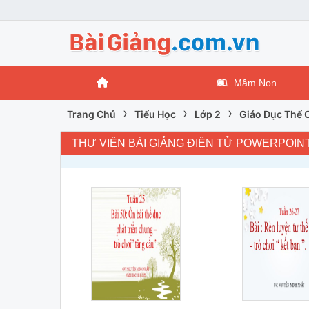
Mầm Non
›
›
›
Trang Chủ
Tiểu Học
Lớp 2
Giáo Dục Thể 
THƯ VIỆN BÀI GIẢNG ĐIỆN TỬ POWERPOIN