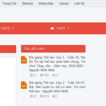
Trang Chủ
Đăng ký
Đăng nhập
Upload
Liên hệ
THCS
THPT
TÀI LIỆU HAY
Bài giảng Thể dục Lớp 1 - Tuần 25, Bài
50: Ôn bài thể dục phát triển chung. Trò
chơi Tâng cầu - Năm học 2019-2020 -
Nguyễn Minh Nhất
11
950
3
Bài giảng Thể dục Lớp 2 - Tuần 26+27,
Bài: Rèn luyện tư thế cơ bản. Trò chơi
Kết bạn - Nguyễn Minh Nhất
16
878
2