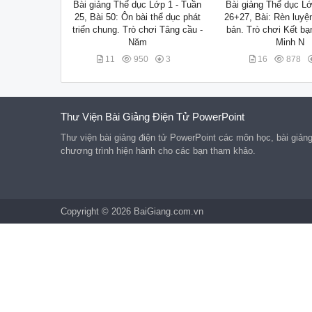
Bài giảng Thể dục Lớp 1 - Tuần
Bài giảng Thể dục Lớ
25, Bài 50: Ôn bài thể dục phát
26+27, Bài: Rèn luyệ
triển chung. Trò chơi Tâng cầu -
bản. Trò chơi Kết bạ
Năm
Minh N
11
950
3
16
878
Thư Viện Bài Giảng Điện Tử PowerPoint
Thư viện bài giảng điện tử PowerPoint các môn học, bài giản
chương trình hiện hành cho các bạn tham khảo.
Copyright © 2026 BaiGiang.com.vn