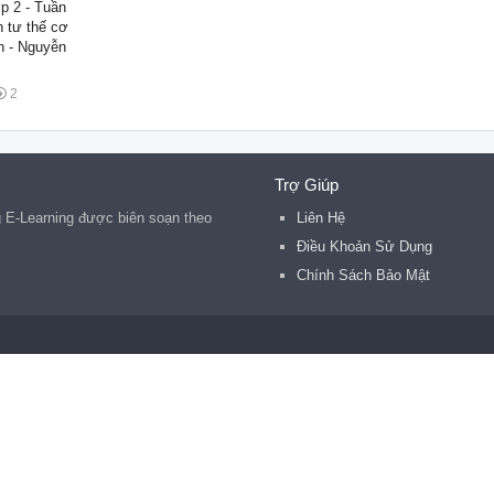
p 2 - Tuần
n tư thế cơ
n - Nguyễn
2
Trợ Giúp
g E-Learning được biên soạn theo
Liên Hệ
Điều Khoản Sử Dụng
Chính Sách Bảo Mật