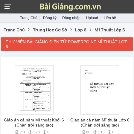
Trang Chủ
Đăng ký
Đăng nhập
Upload
Liên hệ
›
›
›
Trang Chủ
Trung Học Cơ Sở
Lớp 6
Mĩ Thuật Lớp 6
THƯ VIỆN BÀI GIẢNG ĐIỆN TỬ POWERPOINT MĨ THUẬT LỚP
6
Giáo án cả năm Mĩ thuật Khối 6
Giáo án cả năm Mĩ thuật Lớp 6
(Chân trời sáng tạo)
(Chân trời sáng tạo)
151
528
0
80
516
0