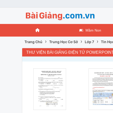
Mầm Non
›
›
›
Trang Chủ
Trung Học Cơ Sở
Lớp 7
Tin Họ
THƯ VIỆN BÀI GIẢNG ĐIỆN TỬ POWERPOINT