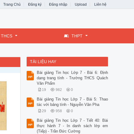
Trang Chủ
Đăng ký
Đăng nhập
Upload
Liên hệ
THCS
THPT
TÀI LIỆU HAY
Bài giảng Tin học Lớp 7 - Bài 6: Định
dạng trang tính - Trường THCS Quách
Văn Phẩm
19
982
0
Bài giảng Tin học Lớp 7 - Bài 5: Thao
tác với bảng tính - Nguyễn Văn Pha
29
958
0
Bài giảng Tin học Lớp 7 - Tiết 40: Bài
thực hành 7 - In danh sách lớp em
(Tiếp) - Trần Đức Cường