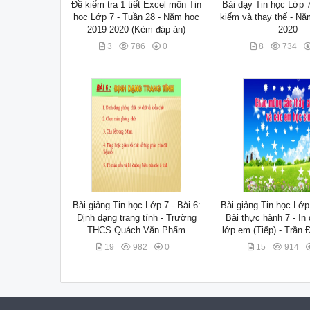
Đề kiểm tra 1 tiết Excel môn Tin
Bài dạy Tin học Lớp 7
học Lớp 7 - Tuần 28 - Năm học
kiếm và thay thế - Nă
2019-2020 (Kèm đáp án)
2020
3
786
0
8
734
Bài giảng Tin học Lớp 7 - Bài 6:
Bài giảng Tin học Lớp 
Định dạng trang tính - Trường
Bài thực hành 7 - In
THCS Quách Văn Phẩm
lớp em (Tiếp) - Trần
19
982
0
15
914