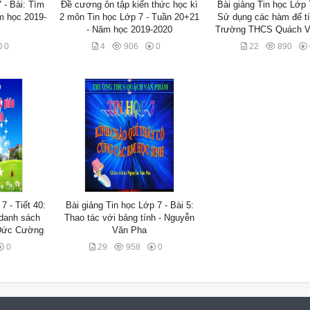
 - Bài: Tìm
Đề cương ôn tập kiến thức học kì
Bài giảng Tin học Lớp 7
m học 2019-
2 môn Tin học Lớp 7 - Tuần 20+21
Sử dụng các hàm để tí
- Năm học 2019-2020
Trường THCS Quách 
0
4
906
0
22
890
7 - Tiết 40:
Bài giảng Tin học Lớp 7 - Bài 5:
 danh sách
Thao tác với bảng tính - Nguyễn
 Đức Cường
Văn Pha
0
29
958
0