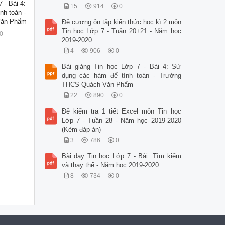
 - Bài 4:
15
914
0
nh toán -
Văn Phẩm
Đề cương ôn tập kiến thức học kì 2 môn
Tin học Lớp 7 - Tuần 20+21 - Năm học
0
2019-2020
4
906
0
Bài giảng Tin học Lớp 7 - Bài 4: Sử
dụng các hàm để tính toán - Trường
THCS Quách Văn Phẩm
22
890
0
Đề kiểm tra 1 tiết Excel môn Tin học
Lớp 7 - Tuần 28 - Năm học 2019-2020
(Kèm đáp án)
3
786
0
Bài dạy Tin học Lớp 7 - Bài: Tìm kiếm
và thay thế - Năm học 2019-2020
8
734
0