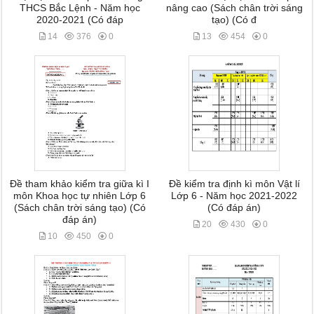
THCS Bắc Lệnh - Năm học
nâng cao (Sách chân trời sáng
2020-2021 (Có đáp
tạo) (Có đ
14
376
0
13
454
0
Đề tham khảo kiểm tra giữa kì I
Đề kiểm tra định kì môn Vật lí
môn Khoa học tự nhiên Lớp 6
Lớp 6 - Năm học 2021-2022
(Sách chân trời sáng tạo) (Có
(Có đáp án)
đáp án)
20
430
0
10
450
0