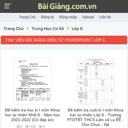
Trang Chủ
Đăng ký
Đăng nhập
Upload
Liên hệ
›
›
Trang Chủ
Trung Học Cơ Sở
Lớp 6
THƯ VIỆN BÀI GIẢNG ĐIỆN TỬ POWERPOINT LỚP 6
Đề kiểm tra học kì I môn Khoa
Đề kiểm tra cuối kì I môn Khoa
học tự nhiên Khối 6 - Năm học
học tự nhiên Lớp 6 - Trường
2021-2022 (Có đáp án)
PTDTBT THCS Liên xã La ÊÊ -
Chơ Chun - Nă
6
408
0