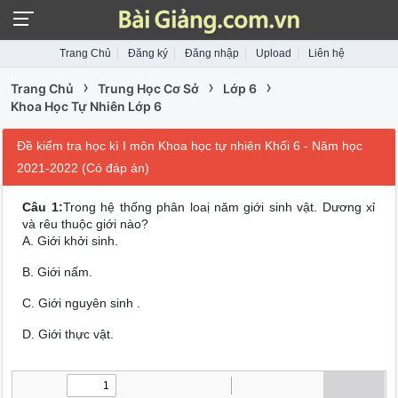
Trang Chủ
Đăng ký
Đăng nhập
Upload
Liên hệ
›
›
›
Trang Chủ
Trung Học Cơ Sở
Lớp 6
Khoa Học Tự Nhiên Lớp 6
Đề kiểm tra học kì I môn Khoa học tự nhiên Khối 6 - Năm học
2021-2022 (Có đáp án)
Câu 1:
Trong hệ thống phân loaị năm giới sinh vật. Dương xỉ
và rêu thuộc giới nào?
A. Giới khởi sinh.
B. Giới nấm.
C. Giới nguyên sinh .
D. Giới thực vật.