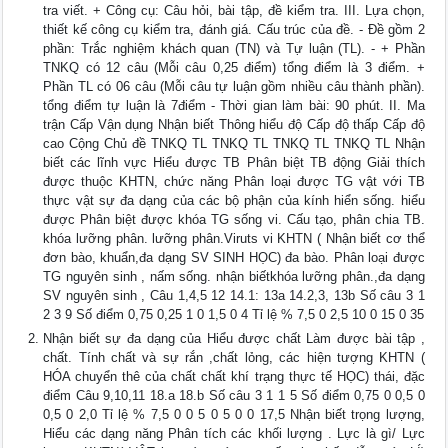
tra viết. + Công cụ: Câu hỏi, bài tập, đề kiểm tra. III. Lựa chọn,
thiết kế công cụ kiểm tra, đánh giá. Cấu trúc của đề. - Đề gồm 2
phần: Trắc nghiệm khách quan (TN) và Tự luận (TL). - + Phần
TNKQ có 12 câu (Mỗi câu 0,25 điểm) tổng điểm là 3 điểm. +
Phần TL có 06 câu (Mỗi câu tự luận gồm nhiều câu thành phần).
tổng điểm tự luận là 7điểm - Thời gian làm bài: 90 phút. II. Ma
trận Cấp Vận dụng Nhận biết Thông hiểu độ Cấp độ thấp Cấp độ
cao Cộng Chủ đề TNKQ TL TNKQ TL TNKQ TL TNKQ TL Nhận
biết các lĩnh vực Hiểu được TB Phân biệt TB động Giải thích
được thuộc KHTN, chức năng Phân loại được TG vật với TB
thực vật sự đa dạng của các bộ phận của kính hiển sống. hiểu
được Phân biệt được khóa TG sống vi. Cấu tạo, phân chia TB.
khóa lưỡng phân. lưỡng phân.Viruts vi KHTN ( Nhận biết cơ thể
đơn bào, khuẩn,đa dạng SV SINH HỌC) đa bào. Phân loại được
TG nguyên sinh , nấm sống. nhận biếtkhóa lưỡng phân.,đa dạng
SV nguyên sinh , Câu 1,4,5 12 14.1: 13a 14.2,3, 13b Số câu 3 1
2 3 9 Số điểm 0,75 0,25 1 0 1,5 0 4 Tỉ lệ % 7,5 0 2,5 10 0 15 0 35
Nhận biết sự đa dạng của Hiểu được chất Làm được bài tập ,
chất. Tính chất và sự rắn ,chất lỏng, các hiện tượng KHTN (
HÓA chuyển thê của chất chất khí trạng thực tế HỌC) thái, đặc
điểm Câu 9,10,11 18.a 18.b Số câu 3 1 1 5 Số điểm 0,75 0 0,5 0
0,5 0 2,0 Tỉ lệ % 7,5 0 0 5 0 5 0 0 17,5 Nhận biết trọng lượng,
Hiểu các dạng năng Phân tích các khối lượng . Lực là gì/ Lực