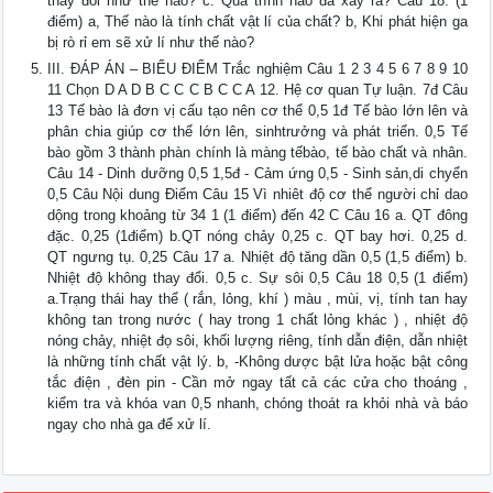
thay đổi như thế nào? c. Quá trình nào đã xảy ra? Câu 18. (1
điểm) a, Thế nào là tính chất vật lí của chất? b, Khi phát hiện ga
bị rò rỉ em sẽ xử lí như thế nào?
III. ĐÁP ÁN – BIỂU ĐIỂM Trắc nghiệm Câu 1 2 3 4 5 6 7 8 9 10
11 Chọn D A D B C C C B C C A 12. Hệ cơ quan Tự luận. 7đ Câu
13 Tế bào là đơn vị cấu tạo nên cơ thể 0,5 1đ Tế bào lớn lên và
phân chia giúp cơ thể lớn lên, sinhtrưởng và phát triển. 0,5 Tế
bào gồm 3 thành phàn chính là màng tếbào, tế bào chất và nhân.
Câu 14 - Dinh dưỡng 0,5 1,5đ - Cảm ứng 0,5 - Sinh sản,di chyển
0,5 Câu Nội dung Điểm Câu 15 Vì nhiêt độ cơ thể người chỉ dao
dộng trong khoảng từ 34 1 (1 điểm) đến 42 C Câu 16 a. QT đông
đặc. 0,25 (1điểm) b.QT nóng chảy 0,25 c. QT bay hơi. 0,25 d.
QT ngưng tụ. 0,25 Câu 17 a. Nhiệt độ tăng dần 0,5 (1,5 điểm) b.
Nhiệt độ không thay đổi. 0,5 c. Sự sôi 0,5 Câu 18 0,5 (1 điểm)
a.Trạng thái hay thể ( rắn, lỏng, khí ) màu , mùi, vị, tính tan hay
không tan trong nước ( hay trong 1 chất lỏng khác ) , nhiệt độ
nóng chảy, nhiệt đọ sôi, khối lượng riêng, tính dẫn điện, dẫn nhiệt
là những tính chất vật lý. b, -Không dược bật lửa hoặc bật công
tắc điện , đèn pin - Cần mở ngay tất cả các cửa cho thoáng ,
kiểm tra và khóa van 0,5 nhanh, chóng thoát ra khỏi nhà và báo
ngay cho nhà ga để xử lí.