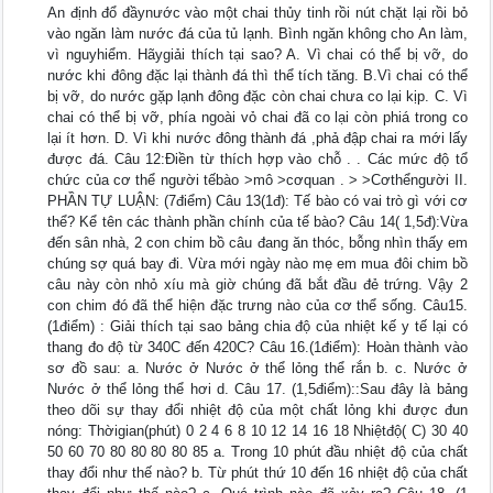
An định đổ đầynước vào một chai thủy tinh rồi nút chặt lại rồi bỏ
vào ngăn làm nước đá của tủ lạnh. Bình ngăn không cho An làm,
vì nguyhiểm. Hãygiải thích tại sao? A. Vì chai có thể bị vỡ, do
nước khi đông đặc lại thành đá thì thể tích tăng. B.Vì chai có thể
bị vỡ, do nước gặp lạnh đông đặc còn chai chưa co lại kịp. C. Vì
chai có thể bị vỡ, phía ngoài vỏ chai đã co lại còn phiá trong co
lại ít hơn. D. Vì khi nước đông thành đá ,phả đập chai ra mới lấy
được đá. Câu 12:Điền từ thích hợp vào chỗ . . Các mức độ tổ
chức của cơ thể người tếbào >mô >cơquan . > >Cơthểngười II.
PHẦN TỰ LUẬN: (7điểm) Câu 13(1đ): Tế bào có vai trò gì với cơ
thể? Kể tên các thành phần chính của tế bào? Câu 14( 1,5đ):Vừa
đến sân nhà, 2 con chim bồ câu đang ăn thóc, bỗng nhìn thấy em
chúng sợ quá bay đi. Vừa mới ngày nào mẹ em mua đôi chim bồ
câu này còn nhỏ xíu mà giờ chúng đã bắt đầu đẻ trứng. Vậy 2
con chim đó đã thể hiện đặc trưng nào của cơ thể sống. Câu15.
(1điểm) : Giải thích tại sao bảng chia độ của nhiệt kế y tế lại có
thang đo độ từ 340C đến 420C? Câu 16.(1điểm): Hoàn thành vào
sơ đồ sau: a. Nước ở Nước ở thể lỏng thể rắn b. c. Nước ở
Nước ở thể lỏng thể hơi d. Câu 17. (1,5điểm)::Sau đây là bảng
theo dõi sự thay đổi nhiệt độ của một chất lỏng khi được đun
nóng: Thờigian(phút) 0 2 4 6 8 10 12 14 16 18 Nhiệtđộ( C) 30 40
50 60 70 80 80 80 80 85 a. Trong 10 phút đầu nhiệt độ của chất
thay đổi như thế nào? b. Từ phút thứ 10 đến 16 nhiệt độ của chất