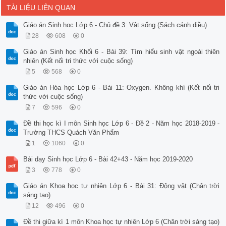
TÀI LIỆU LIÊN QUAN
Giáo án Sinh học Lớp 6 - Chủ đề 3: Vật sống (Sách cánh diều)
28
608
0
Giáo án Sinh học Khối 6 - Bài 39: Tìm hiểu sinh vật ngoài thiên
nhiên (Kết nối tri thức với cuộc sống)
5
568
0
Giáo án Hóa học Lớp 6 - Bài 11: Oxygen. Không khí (Kết nối tri
thức với cuộc sống)
7
596
0
Đề thi học kì I môn Sinh học Lớp 6 - Đề 2 - Năm học 2018-2019 -
Trường THCS Quách Văn Phẩm
1
1060
0
Bài dạy Sinh học Lớp 6 - Bài 42+43 - Năm học 2019-2020
3
778
0
Giáo án Khoa học tự nhiên Lớp 6 - Bài 31: Động vật (Chân trời
sáng tạo)
12
496
0
Đề thi giữa kì 1 môn Khoa học tự nhiên Lớp 6 (Chân trời sáng tạo)