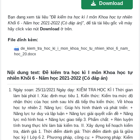
Download
Bạn đang xem tài liệu
"Đề kiểm tra học kì I môn Khoa học tự nhiên
Khối 6 - Năm học 2021-2022 (Có đáp án)"
, để tải tài liệu gốc về máy
hãy click vào nút
Download
ở trên.
File đính kèm:
de_kiem_tra_hoc_ki_i_mon_khoa_hoc_tu_nhien_khoi_6_nam_
hoc_20.docx
Nội dung text: Đề kiểm tra học kì I môn Khoa học tự
nhiên Khối 6 - Năm học 2021-2022 (Có đáp án)
Ngày soạn: 25/11/2021 Ngày dạy: KIỂM TRA HỌC KÌ I Thời gian
làm bài phút I. Xác định mục tiêu 1. Kiến thức: Kiểm tra mức độ
nhận thức của học sinh sau khi đã tiếp thu kiến thức. Về khoa
học tự nhiên 2. Năng lực: Giúp h/s hình thành và phát triển: +
Năng lực tư duy và lập luận + Năng lực giải quyết vấn đề + Năng
lực mô hình hoá + Năng lực giao tiếp 3. Phẩm chất: + Rèn luyện
tính trung thực khi làm bài kiểm tra. II. Xây dựng kế hoạch kiểm
tra, đánh giá 1. Thời điểm đánh giá: Thời điểm đánh giá là giữa
học kỳ I Lớp 6 2. Phương pháp, công cụ: + Phương pháp: Kiểm