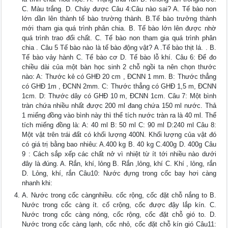
C. Màu trắng. D. Cháy được Câu 4:Câu nào sai? A. Tế bào non
lớn dần lên thành tế bào trường thành. B.Tế bào trưởng thành
mới tham gia quá trình phân chia. B. Tế bào lớn lên được nhờ
quá trình trao đổi chất. C. Tế bào non tham gia quá trình phân
chia . Câu 5 Tế bào nào là tế bào động vật? A .Tế bào thịt lá. . B.
Tế bào vảy hành C. Tế bào cơ D. Tế bào lỗ khí. Câu 6: Để đo
chiều dài của một bàn học sinh 2 chỗ ngồi ta nên chọn thước
nào: A: Thước kẻ có GHĐ 20 cm , ĐCNN 1 mm. B: Thước thẳng
có GHĐ 1m , ĐCNN 2mm. C: Thước thẳng có GHĐ 1,5 m, ĐCNN
1cm. D: Thước dây có GHĐ 10 m, ĐCNN 1cm. Câu 7: Một bình
tràn chứa nhiều nhất được 200 ml đang chứa 150 ml nước. Thả
1 miếng đồng vào bình này thì thể tích nước tràn ra là 40 ml. Thể
tích miếng đồng là: A: 40 ml B: 50 ml C: 90 ml D:240 ml Câu 8:
Một vật trên trái đất có khối lượng 400N. Khối lượng của vật đó
có giá trị bằng bao nhiêu: A.400 kg B. 40 kg C.400g D. 400g Câu
9 : Cách sắp xếp các chất nở vì nhiệt từ ít tới nhiều nào dưới
đây là đúng. A. Rắn, khí, lỏng B. Rắn ,lỏng, khí C. Khí , lỏng, rắn
D. Lỏng, khí, rắn Câu10: Nước đựng trong cốc bay hơi càng
nhanh khi:
A. Nước trong cốc càngnhiều. cốc rộng, cốc đặt chỗ nắng to B.
Nước trong cốc càng ít. cố crộng, cốc được đậy lắp kín. C.
Nước trong cốc càng nóng, cốc rộng, cốc đặt chỗ gió to. D.
Nước trong cốc càng lạnh, cốc nhỏ, cốc đặt chỗ kín gió Câu11: