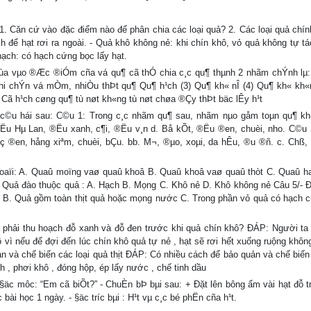
n cứ vào đặc điểm nào để phân chia các loại quả? 2. Các loại quả chín
h để hạt rơi ra ngoài. - Quả khô không nẻ: khi chín khô, vỏ quả không tự tá
hạch: có hạch cứng bọc lấy hạt.
Dùa vµo ®Æc ®iÓm cña vá qu¶ cã thÓ chia c¸c qu¶ thµnh 2 nhãm chÝnh lµ:
hi chÝn vá mÒm, nhiÒu thÞt qu¶ Qu¶ h¹ch (3) Qu¶ kh« nÎ (4) Qu¶ kh« kh«n
ã h¹ch cøng qu¶ tù nøt kh«ng tù nøt chøa ®Çy thÞt bäc lÊy h¹t
c©u hái sau: C©u 1: Trong c¸c nhãm qu¶ sau, nhãm nµo gåm toµn qu¶ kh
.c §Ëu Hµ Lan, ®Ëu xanh, c¶i, ®Ëu v¸n d. Bå kÕt, ®Ëu ®en, chuèi, nho. C©u 
ç ®en, hång xiªm, chuèi, bÇu. bb. M¬, ®µo, xoµi, da hÊu, ®u ®ñ. c. Chß,
loaïi: A. Quaû moïng vaø quaû khoâ B. Quaû khoâ vaø quaû thòt C. Quaû h
 Quả đào thuộc quả : A. Hạch B. Mọng C. Khô nẻ D. Khô không nẻ Câu 5/- 
t B. Quả gồm toàn thịt quả hoặc mọng nước C. Trong phần vỏ quả có hạch 
ải thu hoạch đỗ xanh và đỗ đen trước khi quả chín khô? ĐÁP: Người ta 
ô vì nếu để đợi đến lúc chín khô quả tự nẻ , hạt sẽ rơi hết xuống ruộng khôn
 và chế biến các loại quả thịt ĐÁP: Có nhiều cách để bảo quản và chế biến 
nh , phơi khô , đóng hộp, ép lấy nước , chế tinh dầu
- §äc môc: “Em cã biÕt?” - ChuÈn bÞ bµi sau: + Đặt lên bông ẩm vài hạt đỗ t
ài học 1 ngày. - §äc tríc bµi : H¹t vµ c¸c bé phËn cña h¹t.