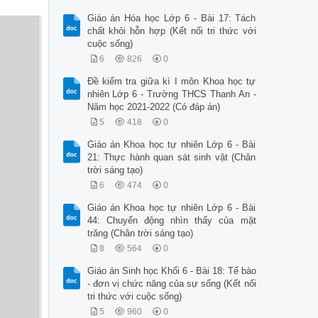
Giáo án Hóa học Lớp 6 - Bài 17: Tách
chất khỏi hỗn hợp (Kết nối tri thức với
cuộc sống)
6
826
0
Đề kiểm tra giữa kì I môn Khoa học tự
nhiên Lớp 6 - Trường THCS Thanh An -
Năm học 2021-2022 (Có đáp án)
5
418
0
Giáo án Khoa học tự nhiên Lớp 6 - Bài
21: Thực hành quan sát sinh vật (Chân
trời sáng tạo)
6
474
0
Giáo án Khoa học tự nhiên Lớp 6 - Bài
44: Chuyển động nhìn thấy của mặt
trăng (Chân trời sáng tạo)
8
564
0
Giáo án Sinh học Khối 6 - Bài 18: Tế bào
- đơn vị chức năng của sự sống (Kết nối
tri thức với cuộc sống)
5
960
0