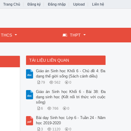
Trang Chủ
Đăng ký
Đăng nhập
Upload
Liên hệ
THCS
THPT
TÀI LIỆU LIÊN QUAN
Giáo án Sinh học Khối 6 - Chủ đề 4: Đa
dạng thế giới sống (Sách cánh diều)
79
562
0
Giáo án Sinh học Khối 6 - Bài 38: Đa
dạng sinh học (Kết nối tri thức với cuộc
sống)
6
766
0
Bài dạy Sinh học Lớp 6 - Tuần 24 - Năm
học 2019-2020
3
1120
0