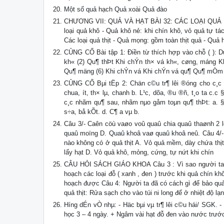
Một số quả hạch Quả xoài Quả đào
CHƯƠNG VII: QUẢ VÀ HẠT BÀI 32: CÁC LOẠI QUẢ 1. Că
loại quả khô - Quả khô nẻ: khi chín khô, vỏ quả tự tác
Các loại quả thịt - Quả mọng: gồm toàn thịt quả - Quả 
CỦNG CỐ Bài tập 1: Điền từ thích hợp vào chỗ ( ): 
kh« (2) Qu¶ thÞt Khi chÝn th× vá kh«, cøng, máng K
Qu¶ mäng (6) Khi chÝn vá Khi chÝn vá qu¶ Qu¶ mÒm C
CỦNG CỐ Bµi tËp 2: Chän c©u tr¶ lêi ®óng cho c¸c 
chua, ít, th× lµ, chanh b. L¹c, dõa, ®u ®ñ, t¸o ta c
c¸c nhãm qu¶ sau, nhãm nµo gåm toµn qu¶ thÞt: a. §
s÷a, bå kÕt. d. C¶ a vµ b.
Câu 3/- Caên cöù vaøo voû quaû chia quaû thaønh 2 
quaû moïng D. Quaû khoâ vaø quaû khoâ neû. Câu 4/-
nào không có ở quả thịt A. Vỏ quả mềm, dày chứa thị
lấy hạt D. Vỏ quả khô, mỏng, cứng, tự nứt khi chín
CÂU HỎI SÁCH GIÁO KHOA Câu 3 : Vì sao người ta ph
hoạch các loại đỗ ( xanh , đen ) trước khi quả chín kh
hoạch được Câu 4: Người ta đã có cách gì để bảo quản
quả thịt: Rửa sạch cho vào túi ni long để ở nhiệt độ lạ
Híng dÉn vÒ nhµ: - Häc bµi vµ tr¶ lêi c©u hái/ SGK. 
học 3 – 4 ngày. + Ngâm vài hạt đỗ đen vào nước trước b