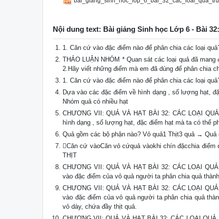
bai_giang_sinh_hoc_lop_6_bai_32_cac_loai_qua_tru
Nội dung text: Bài giảng Sinh học Lớp 6 - Bài 
1. Căn cứ vào đặc điểm nào để phân chia các loại quả
THẢO LUẬN NHÓM * Quan sát các loại quả đã mang đế
2.Hãy viết những điểm mà em đã dùng để phân chia c
1. Căn cứ vào đặc điểm nào để phân chia các loại quả
Dựa vào các đặc điểm về hình dạng , số lượng hạt, đặ
Nhóm quả có nhiều hạt
CHƯƠNG VII: QUẢ VÀ HẠT BÀI 32: CÁC LOẠI QUẢ 1. 
hình dạng , số lượng hạt, đặc điểm hạt mà ta có thể ph
Quả gồm các bộ phận nào? Vỏ quả1 Thịt3 quả → Quả 
Căn cứ vàoCăn vỏ cứquả vàokhi chín đặcchia điểm q
THỊT
CHƯƠNG VII: QUẢ VÀ HẠT BÀI 32: CÁC LOẠI QUẢ 1. C
vào đặc điểm của vỏ quả người ta phân chia quả thành
CHƯƠNG VII: QUẢ VÀ HẠT BÀI 32: CÁC LOẠI QUẢ 1. C
vào đặc điểm của vỏ quả người ta phân chia quả thành
vỏ dày, chứa đầy thịt quả.
CHƯƠNG VII: QUẢ VÀ HẠT BÀI 32: CÁC LOẠI QUẢ 1. Că