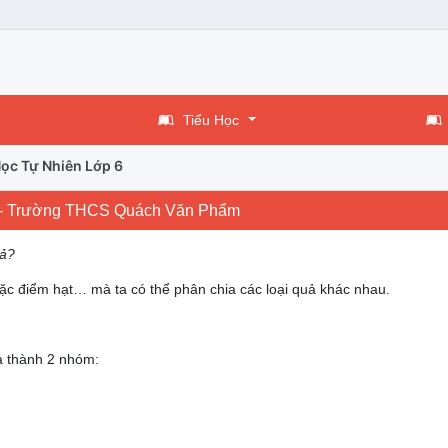
Tiểu Học
ọc Tự Nhiên Lớp 6
quả - Trường THCS Quách Văn Phẩm
uả?
ặc điểm hạt… mà ta có thể phân chia các loại quả khác nhau.
ả thành 2 nhóm: