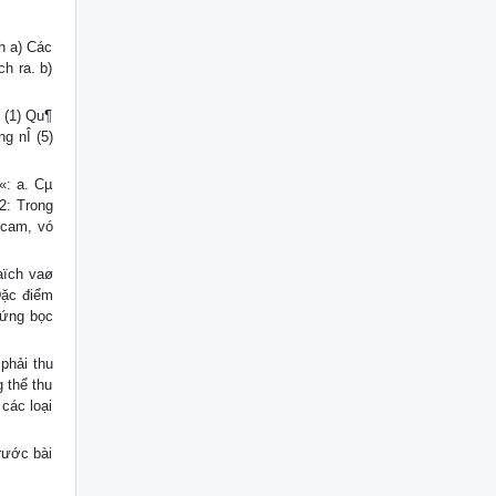
h a) Các
ch ra. b)
 (1) Qu¶
g nÎ (5)
«: a. Cµ
2: Trong
 cam, vó
aïch vaø
Đặc điểm
cứng bọc
phải thu
g thể thu
các loại
rước bài