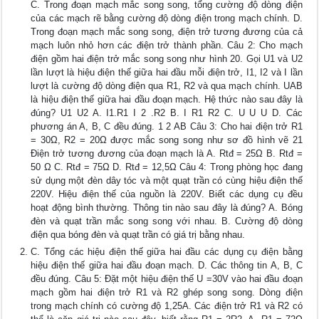
C. Trong đoạn mạch mắc song song, tổng cường độ dòng điện
của các mạch rẽ bằng cường độ dòng điện trong mạch chính. D.
Trong đoạn mạch mắc song song, điện trở tương đương của cả
mạch luôn nhỏ hơn các điện trở thành phần. Câu 2: Cho mạch
điện gồm hai điện trở mắc song song như hình 20. Gọi U1 và U2
lần lượt là hiệu điện thế giữa hai đầu mỗi điện trở, I1, I2 và I lần
lượt là cường độ dòng điện qua R1, R2 và qua mạch chính. UAB
là hiệu điện thế giữa hai đầu đoạn mạch. Hệ thức nào sau đây là
đúng? U1 U2 A. I1.R1 I 2 .R2 B. I R1 R2 C. U U U D. Các
phương án A, B, C đều đúng. 1 2 AB Câu 3: Cho hai điện trở R1
= 30Ω, R2 = 20Ω được mắc song song như sơ đồ hình vẽ 21
Điện trở tương đương của đoạn mạch là A. Rtđ = 25Ω B. Rtđ =
50 Ω C. Rtđ = 75Ω D. Rtđ = 12,5Ω Câu 4: Trong phòng học đang
sử dụng một đèn dây tóc và một quạt trần có cùng hiệu điện thế
220V. Hiệu điện thế của nguồn là 220V. Biết các dụng cụ đều
hoạt động bình thường. Thông tin nào sau đây là đúng? A. Bóng
đèn và quạt trần mắc song song với nhau. B. Cường độ dòng
điện qua bóng đèn và quạt trần có giá trị bằng nhau.
C. Tổng các hiệu điện thế giữa hai đầu các dụng cụ điện bằng
hiệu điện thế giữa hai đầu đoạn mạch. D. Các thông tin A, B, C
đều đúng. Câu 5: Đặt một hiệu điện thế U =30V vào hai đầu đoạn
mạch gồm hai điện trở R1 và R2 ghép song song. Dòng điện
trong mạch chính có cường độ 1,25A. Các điện trở R1 và R2 có