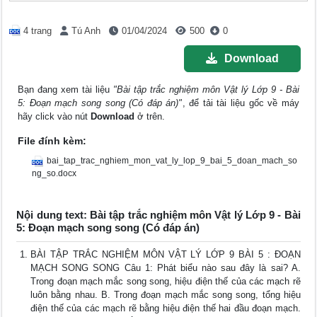
4 trang
Tú Anh
01/04/2024
500
0
Download
Bạn đang xem tài liệu
"Bài tập trắc nghiệm môn Vật lý Lớp 9 - Bài
5: Đoạn mạch song song (Có đáp án)"
, để tải tài liệu gốc về máy
hãy click vào nút
Download
ở trên.
File đính kèm:
bai_tap_trac_nghiem_mon_vat_ly_lop_9_bai_5_doan_mach_so
ng_so.docx
Nội dung text: Bài tập trắc nghiệm môn Vật lý Lớp 9 - Bài
5: Đoạn mạch song song (Có đáp án)
BÀI TẬP TRẮC NGHIỆM MÔN VẬT LÝ LỚP 9 BÀI 5 : ĐOẠN
MẠCH SONG SONG Câu 1: Phát biểu nào sau đây là sai? A.
Trong đoạn mạch mắc song song, hiệu điện thế của các mạch rẽ
luôn bằng nhau. B. Trong đoạn mạch mắc song song, tổng hiệu
điện thế của các mạch rẽ bằng hiệu điện thế hai đầu đoạn mạch.