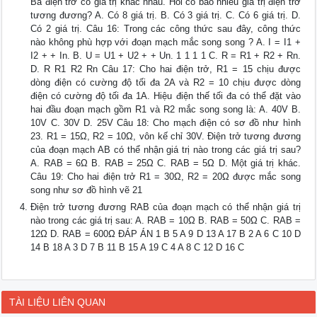
Ba điện trở có giá trị khác nhau. Hỏi có bao nhiêu giá trị điện trở
tương đương? A. Có 8 giá trị. B. Có 3 giá trị. C. Có 6 giá trị. D.
Có 2 giá trị. Câu 16: Trong các công thức sau đây, công thức
nào không phù hợp với đoạn mạch mắc song song ? A. I = I1 +
I2 + + In. B. U = U1 + U2 + + Un. 1 1 1 1 C. R = R1 + R2 + Rn.
D. R R1 R2 Rn Câu 17: Cho hai điện trở, R1 = 15 chịu được
dòng điện có cường độ tối đa 2A và R2 = 10 chịu được dòng
điện có cường độ tối đa 1A. Hiệu điện thế tối đa có thể đặt vào
hai đầu đoạn mạch gồm R1 và R2 mắc song song là: A. 40V B.
10V C. 30V D. 25V Câu 18: Cho mạch điện có sơ đồ như hình
23. R1 = 15Ω, R2 = 10Ω, vôn kế chỉ 30V. Điện trở tương đương
của đoạn mạch AB có thể nhận giá trị nào trong các giá trị sau?
A. RAB = 6Ω B. RAB = 25Ω C. RAB = 5Ω D. Một giá trị khác.
Câu 19: Cho hai điện trở R1 = 30Ω, R2 = 20Ω được mắc song
song như sơ đồ hình vẽ 21
Điện trở tương đương RAB của đoạn mạch có thể nhận giá trị
nào trong các giá trị sau: A. RAB = 10Ω B. RAB = 50Ω C. RAB =
12Ω D. RAB = 600Ω ĐÁP ÁN 1 B 5 A 9 D 13 A 17 B 2 A 6 C 10 D
14 B 18 A 3 D 7 B 11 B 15 A 19 C 4 A 8 C 12 D 16 C
TÀI LIỆU LIÊN QUAN