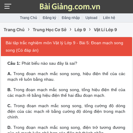
Trang Chủ
Đăng ký
Đăng nhập
Upload
Liên hệ
›
›
›
Trang Chủ
Trung Học Cơ Sở
Lớp 9
Vật Lí Lớp 9
Bài tập trắc nghiệm môn Vật lý Lớp 9 - Bài 5: Đoạn mạch song
song (Có đáp án)
Câu 1:
Phát biểu nào sau đây là sai?
A.
Trong đoạn mạch mắc song song, hiệu điện thế của các
mạch rẽ luôn bằng nhau.
B.
Trong đoạn mạch mắc song song, tổng hiệu điện thế của
các mạch rẽ bằng hiệu điện thế hai đầu đoạn mạch.
C.
Trong đoạn mạch mắc song song, tổng cường độ dòng
điện của các mạch rẽ bằng cường độ dòng điện trong mạch
chính.
D.
Trong đoạn mạch mắc song song, điện trở tương đương