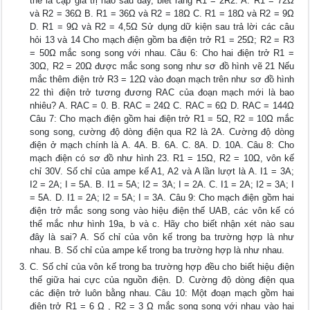
thể là cặp giá trị nào sau đây, biết rằng R1 = 2R2. A. R1 = 72Ω
và R2 = 36Ω B. R1 = 36Ω và R2 = 18Ω C. R1 = 18Ω và R2 = 9Ω
D. R1 = 9Ω và R2 = 4,5Ω Sử dụng dữ kiện sau trả lời các câu
hỏi 13 và 14 Cho mạch điện gồm ba điện trở R1 = 25Ω; R2 = R3
= 50Ω mắc song song với nhau. Câu 6: Cho hai điện trở R1 =
30Ω, R2 = 20Ω được mắc song song như sơ đồ hình vẽ 21 Nếu
mắc thêm điện trở R3 = 12Ω vào đoạn mạch trên như sơ đồ hình
22 thì điện trở tương đương RAC của đoạn mạch mới là bao
nhiêu? A. RAC = 0. B. RAC = 24Ω C. RAC = 6Ω D. RAC = 144Ω
Câu 7: Cho mạch điện gồm hai điện trở R1 = 5Ω, R2 = 10Ω mắc
song song, cường độ dòng điện qua R2 là 2A. Cường độ dòng
điện ở mạch chính là A. 4A. B. 6A. C. 8A. D. 10A. Câu 8: Cho
mạch điện có sơ đồ như hình 23. R1 = 15Ω, R2 = 10Ω, vôn kế
chỉ 30V. Số chỉ của ampe kế A1, A2 và A lần lượt là A. I1 = 3A;
I2 = 2A; I = 5A. B. I1 = 5A; I2 = 3A; I = 2A. C. I1 = 2A; I2 = 3A; I
= 5A. D. I1 = 2A; I2 = 5A; I = 3A. Câu 9: Cho mạch điện gồm hai
điện trở mắc song song vào hiệu điện thế UAB, các vôn kế có
thể mắc như hình 19a, b và c. Hãy cho biết nhận xét nào sau
đây là sai? A. Số chỉ của vôn kế trong ba trường hợp là như
nhau. B. Số chỉ của ampe kế trong ba trường hợp là như nhau.
C. Số chỉ của vôn kế trong ba trường hợp đều cho biết hiệu điện
thế giữa hai cực của nguồn điện. D. Cường độ dòng điện qua
các điện trở luôn bằng nhau. Câu 10: Một đoạn mạch gồm hai
điện trở R1 = 6 Ω , R2 = 3 Ω mắc song song với nhau vào hai