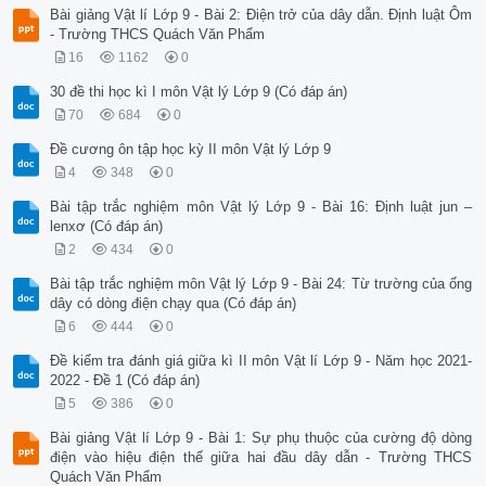
Bài giảng Vật lí Lớp 9 - Bài 2: Điện trở của dây dẫn. Định luật Ôm
- Trường THCS Quách Văn Phẩm
16
1162
0
30 đề thi học kì I môn Vật lý Lớp 9 (Có đáp án)
70
684
0
Đề cương ôn tập học kỳ II môn Vật lý Lớp 9
4
348
0
Bài tập trắc nghiệm môn Vật lý Lớp 9 - Bài 16: Định luật jun –
lenxơ (Có đáp án)
2
434
0
Bài tập trắc nghiệm môn Vật lý Lớp 9 - Bài 24: Từ trường của ống
dây có dòng điện chạy qua (Có đáp án)
6
444
0
Đề kiểm tra đánh giá giữa kì II môn Vật lí Lớp 9 - Năm học 2021-
2022 - Đề 1 (Có đáp án)
5
386
0
Bài giảng Vật lí Lớp 9 - Bài 1: Sự phụ thuộc của cường độ dòng
điện vào hiệu điện thế giữa hai đầu dây dẫn - Trường THCS
Quách Văn Phẩm