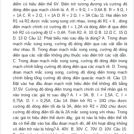
điểm có hiệu điện thế 6V. Điện trở tương đương và cường độ
dòng điện qua mạch chính là: A. R = 9 Ω, I = 0,6A B. R = 9 Ω, I
= 1A C. R = 2 Ω, I = 1A D. R = 2 Ω, I = 3A Câu 11: Hai điện trở
R1 và R2 được mắc song song với nhau, trong đó R1 = 6 , dòng
điện mạch chính có cường độ I = 1,2A và dòng điện đi qua điện
trở R2 có cường độ I2 = 0,4A. Tính R2. A. 10 Ω B. 12 Ω C. 15 Ω
D. 13 Ω Câu 12: Phát biểu nào sau đây là đúng? A. Trong đoạn
mạch mắc song song, cường độ dòng điện qua các vật dẫn là
như nhau. B. Trong đoạn mạch mắc song song, cường độ dòng
điện qua các vật dẫn không phụ thuộc vào điện trở các vật dẫn.
C. Trong đoạn mạch mắc song song, cường độ dòng điện trong
mạch chính bằng cường độ dòng điện qua các mạch rẽ. D. Trong
đoạn mạch mắc song song, cường độ dòng điện trong mạch
chính bằng tổng cường độ dòng điện quacác mạch rẽ. Câu 13:
Đặt vào hai đầu đoạn mạch một hiệu điện thế không đổi bằng
37,5V. Cường độ dòng điện trong mạch chính có thể nhận giá trị
nào trong các giá trị sau đây? A. I = 3A. B. I = 1,5A. C. I =
0,75A. D. I = 0,25A. Câu 14: Điện trở R1 = 10Ω chịu được
cường độ dòng điện tối đa là 3A, điện trở R2 = 20Ω chịu được
cường độ dòng điện tối đa là 2A mắc song song với nhau. Trong
các giá trị hiệu điện thế dưới đây, giá trị nào là hiệu điện thế tối
đa có thể đặt vào hai đầu đoạn mạch đó, để khi hoạt động không
có điện trở nào bị hỏng? A. 40V. B. 30V. C. 70V. D. 10V. Câu 15: