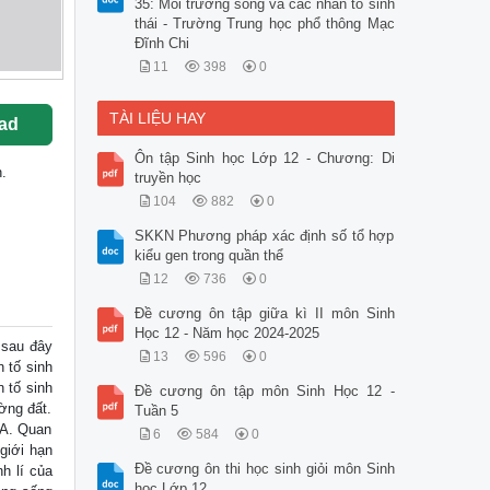
35: Môi trường sống và các nhân tố sinh
thái - Trường Trung học phổ thông Mạc
Đĩnh Chi
11
398
0
TÀI LIỆU HAY
ad
Ôn tập Sinh học Lớp 12 - Chương: Di
.
truyền học
104
882
0
SKKN Phương pháp xác định số tổ hợp
kiểu gen trong quần thể
12
736
0
Đề cương ôn tập giữa kì II môn Sinh
Học 12 - Năm học 2024-2025
 sau đây
13
596
0
 tố sinh
n tố sinh
Đề cương ôn tập môn Sinh Học 12 -
ường đất.
Tuần 5
 A. Quan
6
584
0
 giới hạn
Đề cương ôn thi học sinh giỏi môn Sinh
h lí của
học Lớp 12