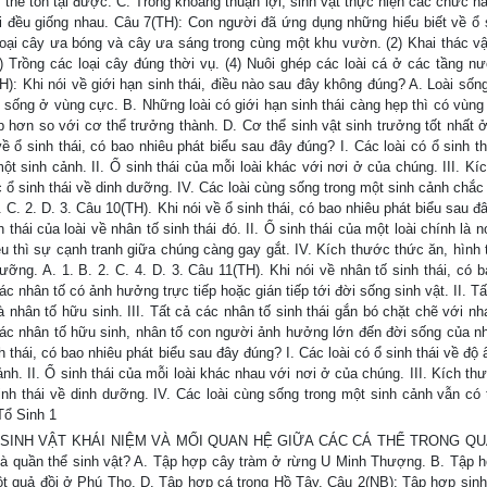
ng thể tồn tại được. C. Trong khoảng thuận lợi, sinh vật thực hiện các chức 
oài đều giống nhau. Câu 7(TH): Con người đã ứng dụng những hiểu biết về ổ s
loại cây ưa bóng và cây ưa sáng trong cùng một khu vườn. (2) Khai thác vậ
) Trồng các loại cây đúng thời vụ. (4) Nuôi ghép các loài cá ở các tầng n
TH): Khi nói về giới hạn sinh thái, điều nào sau đây không đúng? A. Loài số
ài sống ở vùng cực. B. Những loài có giới hạn sinh thái càng hẹp thì có vùng
ẹp hơn so với cơ thể trưởng thành. D. Cơ thể sinh vật sinh trưởng tốt nhất 
ề ổ sinh thái, có bao nhiêu phát biểu sau đây đúng? I. Các loài có ổ sinh t
t sinh cảnh. II. Ổ sinh thái của mỗi loài khác với nơi ở của chúng. III. Kí
ác ổ sinh thái về dinh dưỡng. IV. Các loài cùng sống trong một sinh cảnh chắ
1. C. 2. D. 3. Câu 10(TH). Khi nói về ổ sinh thái, có bao nhiêu phát biểu sau 
h thái của loài về nhân tố sinh thái đó. II. Ổ sinh thái của một loài chính là 
iều thì sự cạnh tranh giữa chúng càng gay gắt. IV. Kích thước thức ăn, hình
dưỡng. A. 1. B. 2. C. 4. D. 3. Câu 11(TH). Khi nói về nhân tố sinh thái, có 
các nhân tố có ảnh hưởng trực tiếp hoặc gián tiếp tới đời sống sinh vật. II. T
à nhân tố hữu sinh. III. Tất cả các nhân tố sinh thái gắn bó chặt chẽ với nh
g các nhân tố hữu sinh, nhân tố con người ảnh hưởng lớn đến đời sống của nh
nh thái, có bao nhiêu phát biểu sau đây đúng? I. Các loài có ổ sinh thái về độ
h. II. Ổ sinh thái của mỗi loài khác nhau với nơi ở của chúng. III. Kích th
sinh thái về dinh dưỡng. IV. Các loài cùng sống trong một sinh cảnh vẫn có 
 Tổ Sinh 1
THỂ SINH VẬT KHÁI NIỆM VÀ MỐI QUAN HỆ GIỮA CÁC CÁ THỂ TRONG Q
là quần thể sinh vật? A. Tập hợp cây tràm ở rừng U Minh Thượng. B. Tập 
ột quả đồi ở Phú Thọ. D. Tập hợp cá trong Hồ Tây. Câu 2(NB): Tập hợp sinh