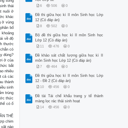
năng sống
inh thái
6
506
0
t nuôi ở
Đề thi giữa học kì II môn Sinh học Lớp
ước khác
12 (Có đáp án)
ng ở vùng
8
502
0
 phân bố
ở khoảng
Bộ đề thi giữa học kì II môn Sinh học
hái về độ
Lớp 12 (Có đáp án)
ch thước
11
476
0
c chắn có
đây đúng?
Đề khảo sát chất lượng giữa học kì II
nơi ở của
môn Sinh học Lớp 12 (Có đáp án)
 thức bắt
7
464
0
bao nhiêu
Đề thi giữa học kì II môn Sinh học Lớp
ất cả các
12 - Đề 2 (Có đáp án)
au thành
10
456
0
iều sinh
 ẩm trùng
Đề tài Tái chế khẩu trang y tế thành
ước thức
màng lọc rác thải sinh hoạt
thể có ổ
14
456
0
UẦN THỂ
hợp chim
 vật nào