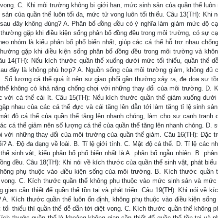
vong. C. Khi môi trường không bị giới hạn, mức sinh sản của quần thể luôn
sản của quần thể luôn tối đa, mức tử vong luôn tối thiểu. Câu 13(TH): Khi n
ào sau đây không đúng? A. Phân bố đồng đều có ý nghĩa làm giảm mức độ cạ
 thường gặp khi điều kiện sống phân bố đồng đều trong môi trường, có sự cạ
heo nhóm là kiểu phân bố phổ biến nhất, giúp các cá thể hỗ trợ nhau chống 
 thường gặp khi điều kiện sống phân bố đồng đều trong môi trường và khô
Câu 14(TH): Nếu kích thước quần thể xuống dưới mức tối thiểu, quần thể dễ
ào sau đây là không phù hợp? A. Nguồn sống của môi trường giảm, không đủ 
B. Số lượng cá thể quá ít nên sự giao phối gần thường xảy ra, đe dọa sự tồn
n thể không có khả năng chống chọi với những thay đổi của môi trường. D. 
 với cá thể cái ít. Câu 15(TH): Nếu kích thước quần thể giảm xuống dưới
 gặp nhau của các cá thể đực và cái tăng lên dẫn tới làm tăng tỉ lệ sinh sả
mật độ cá thể của quần thể tăng lên nhanh chóng, làm cho sự cạnh tranh c
 các cá thể giảm nên số lượng cá thể của quần thể tăng lên nhanh chóng. D. s
ọi với những thay đổi của môi trường của quần thể giảm. Câu 16(TH): Đặc t
? A. Độ đa dạng về loài. B. Tỉ lệ giới tính. C. Mật độ cá thể. D. Tỉ lệ các n
hể sinh vật, kiểu phân bố phổ biến nhất là A. phân bố ngẫu nhiên. B. phân
ồng đều. Câu 18(TH): Khi nói về kích thước của quần thể sinh vật, phát biểu
không phụ thuộc vào điều kiện sống của môi trường. B. Kích thước quần 
ệt vong. C. Kích thước quần thể không phụ thuộc vào mức sinh sản và mức
gian cần thiết để quần thể tồn tại và phát triển. Câu 19(TH): Khi nói về kí
? A. Kích thước quần thể luôn ổn định, không phụ thuộc vào điều kiện sống
ối thiểu thì quần thể dễ dẫn tới diệt vong. C. Kích thước quần thể không p
h thước quần thể là khoảng không gian cần thiết để quần thể tồn tại và phá