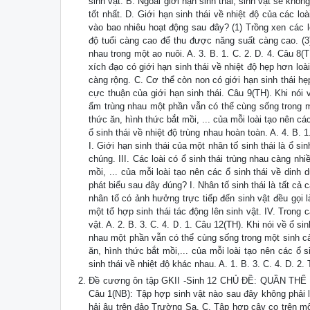
sinh vật. B. Ngoài giới hạn sinh thái, sinh vật sẽ khô
tốt nhất. D. Giới hạn sinh thái về nhiệt độ của các l
vào bao nhiêu hoạt động sau đây? (1) Trồng xen các 
độ tuổi càng cao để thu được năng suất càng cao. (3
nhau trong một ao nuôi. A. 3. B. 1. C. 2. D. 4. Câu 8(
xích đạo có giới hạn sinh thái về nhiệt độ hẹp hơn lo
càng rộng. C. Cơ thể còn non có giới hạn sinh thái h
cực thuận của giới hạn sinh thái. Câu 9(TH). Khi nói v
ẩm trùng nhau một phần vẫn có thể cùng sống trong mộ
thức ăn, hình thức bắt mồi, ... của mỗi loài tạo nên c
ổ sinh thái về nhiệt độ trùng nhau hoàn toàn. A. 4. B. 
I. Giới hạn sinh thái của một nhân tố sinh thái là ổ sin
chúng. III. Các loài có ổ sinh thái trùng nhau càng nh
mồi, ... của mỗi loài tạo nên các ổ sinh thái về dinh 
phát biểu sau đây đúng? I. Nhân tố sinh thái là tất cả 
nhân tố có ảnh hưởng trực tiếp đến sinh vật đều gọi l
một tổ hợp sinh thái tác động lên sinh vật. IV. Tron
vật. A. 2. B. 3. C. 4. D. 1. Câu 12(TH). Khi nói về ổ si
nhau một phần vẫn có thể cùng sống trong một sinh cản
ăn, hình thức bắt mồi,... của mỗi loài tạo nên các ổ 
sinh thái về nhiệt độ khác nhau. A. 1. B. 3. C. 4. D. 2.
Đề cương ôn tập GKII -Sinh 12 CHỦ ĐỀ: QUẦN 
Câu 1(NB): Tập hợp sinh vật nào sau đây không phải 
hải âu trên đảo Trường Sa. C. Tập hợp cây cọ trên m