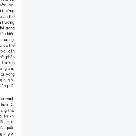
hước lớn,
i trường
 quần thể
i trường
hể trong
iều kiện
u, có sự
c cá thể
ược, cân
hất phân
: Trường
ản giảm,
 tử vong
g bị giới
tăng. D.
 sự cạnh
 hơn. C.
ạng thái
 lên khi
đổi, mức
của quần
g bị giới