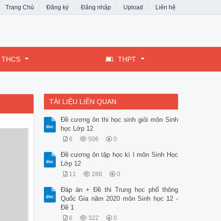
Trang Chủ
Đăng ký
Đăng nhập
Upload
Liên hệ
THCS
THPT
TÀI LIỆU LIÊN QUAN
Đề cương ôn thi học sinh giỏi môn Sinh
học Lớp 12
6
506
0
Đề cương ôn tập học kì I môn Sinh Học
Lớp 12
11
288
0
Đáp án + Đề thi Trung học phổ thông
Quốc Gia năm 2020 môn Sinh học 12 -
Đề 1
6
322
0