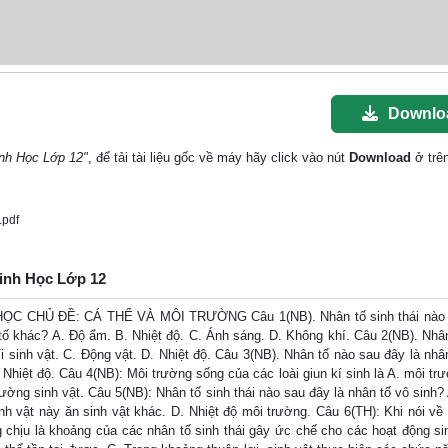
Downlo
inh Học Lớp 12"
, để tải tài liệu gốc về máy hãy click vào nút
Download
ở trên
.pdf
Sinh Học Lớp 12
 HỌC CHỦ ĐỀ: CÁ THỂ VÀ MÔI TRƯỜNG Câu 1(NB). Nhân tố sinh thái nào
n tố khác? A. Độ ẩm. B. Nhiệt độ. C. Ánh sáng. D. Không khí. Câu 2(NB). Nhân
i sinh vật. C. Động vật. D. Nhiệt độ. Câu 3(NB). Nhân tố nào sau đây là nhâ
Nhiệt độ. Câu 4(NB): Môi trường sống của các loài giun kí sinh là A. môi tr
ường sinh vật. Câu 5(NB): Nhân tố sinh thái nào sau đây là nhân tố vô sinh?
inh vật này ăn sinh vật khác. D. Nhiệt độ môi trường. Câu 6(TH): Khi nói về
g chịu là khoảng của các nhân tố sinh thái gây ức chế cho các hoạt động sin