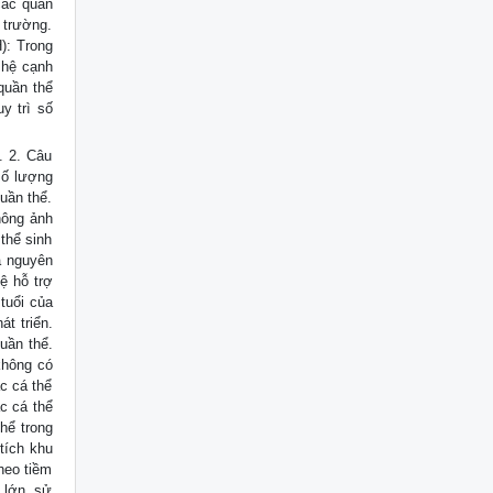
các quần
 trường.
): Trong
 hệ cạnh
 quần thể
y trì số
. 2. Câu
 số lượng
uần thể.
hông ảnh
thể sinh
à nguyên
ệ hỗ trợ
tuổi của
át triển.
quần thể.
không có
c cá thể
c cá thể
hể trong
 tích khu
heo tiềm
 lớn, sử