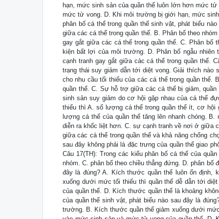
hạn, mức sinh sản của quần thể luôn lớn hơn mức tử 
mức tử vong. D. Khi môi trường bị giới hạn, mức sinh 
phân bố cá thể trong quần thể sinh vật, phát biểu n
giữa các cá thể trong quần thể. B. Phân bố theo nhóm
gay gắt giữa các cá thể trong quần thể. C. Phân bố t
kiện bất lợi của môi trường. D. Phân bố ngẫu nhiên
cạnh tranh gay gắt giữa các cá thể trong quần thể. 
trạng thái suy giảm dẫn tới diệt vong. Giải thích n
cho nhu cầu tối thiểu của các cá thể trong quần thể. 
quần thể. C. Sự hỗ trợ giữa các cá thể bị giảm, quầ
sinh sản suy giảm do cơ hội gặp nhau của cá thể đực
thiểu thì A. số lượng cá thể trong quần thể ít, cơ hội
lượng cá thể của quần thể tăng lên nhanh chóng. B. 
diễn ra khốc liệt hơn. C. sự cạnh tranh về nơi ở giữa
giữa các cá thể trong quần thể và khả năng chống ch
sau đây không phải là đặc trưng của quần thể giao phối
Câu 17(TH): Trong các kiểu phân bố cá thể của quần t
nhóm. C. phân bố theo chiều thẳng đứng. D. phân bố đ
đây là đúng? A. Kích thước quần thể luôn ổn định, 
xuống dưới mức tối thiểu thì quần thể dễ dẫn tới di
của quần thể. D. Kích thước quần thể là khoảng không 
của quần thể sinh vật, phát biểu nào sau đây là đúng
trường. B. Kích thước quần thể giảm xuống dưới mức t
vào mức sinh sản và mức tử vong của quần thể. D. Kíc