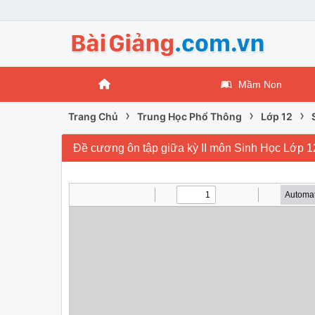
Mầm Non
›
›
›
Trang Chủ
Trung Học Phổ Thông
Lớp 12
Đề cương ôn tập giữa kỳ II môn Sinh Học Lớp 1