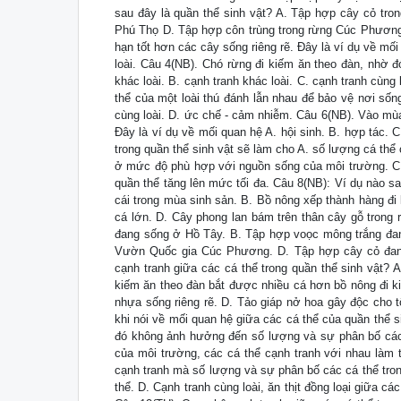
sau đây là quần thể sinh vật? A. Tập hợp cây cỏ tro
Phú Thọ D. Tập hợp côn trùng trong rừng Cúc Phương 
hạn tốt hơn các cây sống riêng rẽ. Đây là ví dụ về mối
loài. Câu 4(NB). Chó rừng đi kiếm ăn theo đàn, nhờ đ
khác loài. B. cạnh tranh khác loài. C. cạnh tranh cùng
thể của một loài thú đánh lẫn nhau để bảo vệ nơi sống
cùng loài. D. ức chế - cảm nhiễm. Câu 6(NB). Vào mùa 
Đây là ví dụ về mối quan hệ A. hội sinh. B. hợp tác. C
trong quần thể sinh vật sẽ làm cho A. số lượng cá thể
ở mức độ phù hợp với nguồn sống của môi trường. C. 
quần thể tăng lên mức tối đa. Câu 8(NB): Ví dụ nào s
cái trong mùa sinh sản. B. Bồ nông xếp thành hàng đi
cá lớn. D. Cây phong lan bám trên thân cây gỗ trong 
đang sống ở Hồ Tây. B. Tập hợp voọc mông trắng đa
Vườn Quốc gia Cúc Phương. D. Tập hợp cây cỏ đang
cạnh tranh giữa các cá thể trong quần thể sinh vật? 
kiếm ăn theo đàn bắt được nhiều cá hơn bồ nông đi ki
nhựa sống riêng rẽ. D. Tảo giáp nở hoa gây độc cho 
khi nói về mối quan hệ giữa các cá thể của quần thể s
đó không ảnh hưởng đến số lượng và sự phân bố các 
của môi trường, các cá thể cạnh tranh với nhau làm 
cạnh tranh mà số lượng và sự phân bố các cá thể tron
thể. D. Cạnh tranh cùng loài, ăn thịt đồng loại giữa cá