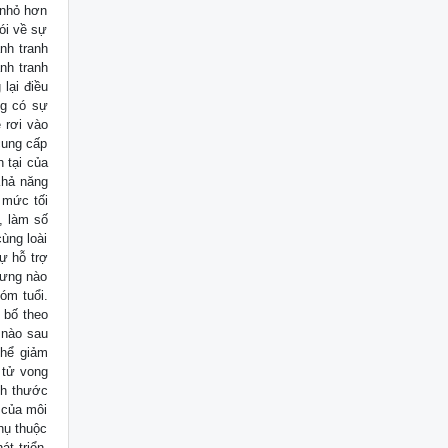
 nhỏ hơn
ói về sự
nh tranh
nh tranh
lại điều
ng có sự
 rơi vào
cung cấp
 tại của
Khả năng
 mức tối
n, làm số
ùng loài
ự hỗ trợ
rưng nào
hóm tuổi.
 bố theo
 nào sau
thể giảm
 tử vong
ch thước
 của môi
hụ thuộc
t triển.