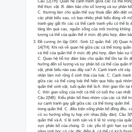
Câu 12(TH): Quan hệ cạnh tranh giữa các cá thể trong
thể thực vật. B. đảm bảo cho số lượng và sự phân bố
C. thường làm cho quần thể suy thoái dẫn đến diệt vo
các phát biểu sau, có bao nhiêu phát biểu đúng về mố
tranh gay gắt thì các cá thể cạnh tranh yếu có thể bị 
tăng lên quá cao, nguồn sống của môi trường không đ
lượng cá thể của quần thể ở mức độ phù hợp, đảm bảo 
Đề cương ôn tập GKII -Sinh 12 quần thể. (4) Quan hệ
14(TH). Khi nói về quan hệ giữa các cá thể trong quần 
cá thể của quần thể ở mức độ phù hợp, đảm bảo sự tồn
C. Quan hệ hỗ trợ đảm bảo cho quần thể tồn tại ổn đ
hưởng đến số lượng và sự phân bố cá thể của quần thể
vật, phát biểu nào sau đây sai? A. Cạnh tranh chỉ xảy
nhân làm mở rộng ổ sinh thái của loài. C. Cạnh tranh
giữa các cá thể cùng loài thể hiện qua hiệu quả
quần thể sinh vật, tuổi quần thể là A. thời gian tồn tạ
C. thời gian sống của một cá thể có tuổi thọ cao nhất 
Câu 2(NB): Kiểu phân bố theo nhóm của các cá thể tr
sự cạnh tranh gay gắt giữa các cá thể trong quần thể.
trong quần thể. C. điều kiện sống phân bố đồng đều, c
có xu hướng sống tụ họp với nhau (bầy đàn). Câu 3(N
quần thể và A. tỉ lệ sinh sản và tỉ lệ tử vong của quầ
vực phân bố của chúng. D. các yếu tố giới hạn sự tă
năng sinh học có các đặc điểm A. cá thể có kích thước