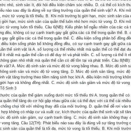
ước nhỏ, sinh sản ít, đòi hỏi điều kiện chăm sóc nhiều. D. cá thể có kích t
biểu nào sau đây là đúng về sự tăng trưởng của quần thể sinh vật? A. Khi mô
, mức tử vong là tối thiểu. B. Khi môi trường bị giới hạn, mức sinh sản của
ị giới hạn, mức sinh sản của quần thể luôn nhỏ hơn mức tử vong. D. Khi mô
mức tử vong luôn tối thiểu. Câu 6(NB): Kiểu phân bố ngẫu nhiên của các cá t
ng đều, không có sự cạnh tranh gay gắt giữa các cá thể trong quần thể. B. đ
gay gắt giữa các cá thể trong quần thể. C. điều kiện sống phân bố đồng đề
. điều kiện sống phân bố không đồng đều, có sự cạnh tranh gay gắt giữa cá
quần thể sinh vật là A. số lượng cá thể nhiều nhất mà quần thể có thể đạt đ
ít nhất mà quần thể cần có để duy trì và phát triển. C. số lượng cá thể ít n
hông gian nhỏ nhất mà quần thể cần có để tồn tại và phát triển. Câu 8(NB)
nh vật? A. Mức độ sinh sản và mức độ tử vong bằng nhau. B. Mức độ sinh s
không sinh sản và mức độ tử vong tăng. D. Mức độ sinh sản tăng, mức độ
nh vật tăng trưởng theo tiềm năng sinh học khi A. điều kiện môi trường khôn
ị giới hạn và không đồng nhất. C. mức độ sinh sản giảm và mức độ tử vong 
Tổ Sinh 3
thước của quần thể giảm xuống dưới mức tối thiểu thì A. trong quần thể có
ủa quần thể tăng do cơ hội gặp nhau giữa các cá thể đực với cá thể cái nhiều
chống chọi tốt với những thay đổi của môi trường. D. quần thể dễ rơi vào tr
 hợp không có nhập cư và xuất cư, kích thước của quần thể sinh vật sẽ tăng
ức độ sinh sản giảm, sự cạnh tranh tăng. C. mức độ sinh sản không thay 
 vong tăng. Câu 12(TH): Phát biểu nào sau đây là đúng về sự tăng trưởng 
 sinh sản của quần thể là tối đa, mức tử vong là tối thiểu. B. Khi môi trườn