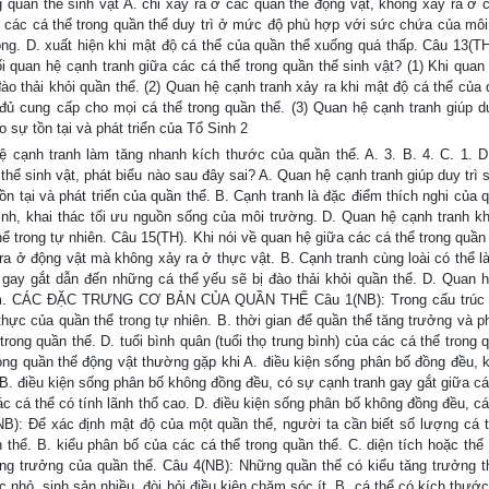
 quần thể sinh vật A. chỉ xảy ra ở các quần thể động vật, không xảy ra ở 
 các cá thể trong quần thể duy trì ở mức độ phù hợp với sức chứa của môi
ng. D. xuất hiện khi mật độ cá thể của quần thể xuống quá thấp. Câu 13(TH
i quan hệ cạnh tranh giữa các cá thể trong quần thể sinh vật? (1) Khi quan
đào thải khỏi quần thể. (2) Quan hệ cạnh tranh xảy ra khi mật độ cá thể của
ủ cung cấp cho mọi cá thể trong quần thể. (3) Quan hệ cạnh tranh giúp du
sự tồn tại và phát triển của Tổ Sinh 2
 cạnh tranh làm tăng nhanh kích thước của quần thể. A. 3. B. 4. C. 1. D
thể sinh vật, phát biểu nào sau đây sai? A. Quan hệ cạnh tranh giúp duy trì
 tại và phát triển của quần thể. B. Cạnh tranh là đặc điểm thích nghi của q
ịnh, khai thác tối ưu nguồn sống của môi trường. D. Quan hệ cạnh tranh k
 trong tự nhiên. Câu 15(TH). Khi nói về quan hệ giữa các cá thể trong quần 
 ra ở động vật mà không xảy ra ở thực vật. B. Cạnh tranh cùng loài có thể l
 gay gắt dẫn đến những cá thể yếu sẽ bị đào thải khỏi quần thể. D. Quan h
 nhóm. CÁC ĐẶC TRƯNG CƠ BẢN CỦA QUẦN THỂ Câu 1(NB): Trong cấu trúc 
i thực của quần thể trong tự nhiên. B. thời gian để quần thể tăng trưởng và ph
trong quần thể. D. tuổi bình quân (tuổi thọ trung bình) của các cá thể trong 
ong quần thể động vật thường gặp khi A. điều kiện sống phân bố đồng đều, 
 B. điều kiện sống phân bố không đồng đều, có sự cạnh tranh gay gắt giữa cá
ác cá thể có tính lãnh thổ cao. D. điều kiện sống phân bố không đồng đều, cá
B): Để xác định mật độ của một quần thể, người ta cần biết số lượng cá t
n thể. B. kiểu phân bố của các cá thể trong quần thể. C. diện tích hoặc thể
ng trưởng của quần thể. Câu 4(NB): Những quần thể có kiểu tăng trưởng t
 nhỏ, sinh sản nhiều, đòi hỏi điều kiện chăm sóc ít. B. cá thể có kích thước