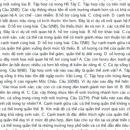
ng một ruộng lúa B. Tập hợp cá trong Hồ Tây C. Tập hợp cây cọ trên một q
Câu 3(NB). Các cây thông nhựa liền rễ sinh trưởng nhanh hơn và có khả n
 quan hệ A. ức chế - cảm nhiễm. B.hỗ trợ cùng loài. C. cộng sinh. D. cạnh t
ó bắt được trâu rừng có kích thước lớn hơn. Đây là ví dụ về mối quan hệ A
 loài. D.hỗ trợ cùng loài. Câu 5(NB). Do thiếu thức ăn và nơi ở, các cá thể t
. Đây là ví dụ về mối quan hệ A. hỗ trợ cùng loài. B. hỗ trợ khác loài. C.cạ
sinh sản, các cá thể cái trong quần thể cò tranh giành nhau nơi thuận lợi để
.cạnh tranh cùng loài. D. hỗ trợ cùng loài. Câu 7(NB): Sự cạnh tranh giữa c
 của quần thể giảm xuống dưới mức tối thiểu. B. số lượng cá thể của quần thể
mức độ sinh sản của quần thể giảm, quần thể bị diệt vong. D. số lượng cá
au đây minh họa mối quan hệ hỗ trợ cùng loài? A. Các con hươu đực tranh g
 kiếm ăn bắt được nhiều cá hơn bồ nông đi kiếm ăn riêng rẽ. C. Cá ép sống 
rừng. Câu 9(NB). Tập hợp sinh vật nào sau đây là quần thể sinh vật? A. Tậ
ng sống ở khu bảo tồn đất ngập nước Vân Long. C. Tập hợp côn trùng đan
 sống ở cao nguyên Mộc Châu. Câu 10(NB). Ví dụ nào sau đây thể hiện
A. Vào mùa sinh sản, các con cò cái trong đàn tranh giành nơi làm tổ. B. Bồ
ếm ăn riêng rẽ. C. Các cây thông nhựa liền rễ sinh trưởng nhanh hơn các c
tôm, cá sống trong cùng một môi trường. Câu 11(TH): Phát biểu nào sau đây
inh vật trong tự nhiên? A. Cạnh tranh giữa các cá thể trong quần thể không x
cá thể trong quần thể. B. Khi mật độ cá thể của quần thể vượt quá sức c
tăng khả năng sinh sản. C. Cạnh tranh là đặc điểm thích nghi của quần thể
g quần thể duy trì ở mức độ phù hợp, đảm bảo cho sự tồn tại và phát triển 
c cá thể trong quần thể là những trường hợp phổ biến và có thể dẫn đến tiêu d