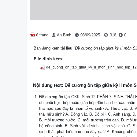
6 trang
An Bình
03/09/2025
318
0
Bạn đang xem tài liệu
"Đề cương ôn tập giữa kỳ II môn S
File đính kèm:
de_cuong_on_tap_giua_ky_ii_mon_sinh_hoc_lop_12
Nội dung text: Đề cương ôn tập giữa kỳ II môn 
Đề cương ôn tập GKII -Sinh 12 PHẦN 7: SINH THÁI
chi phối trực tiếp hoặc gián tiếp đến hầu hết các nhâ
thái nào sau đây là nhân tố vô sinh? A. Thực vật. B. V
thái hữu sinh? A. Động vật. B. Độ pH. C. Ánh sáng. D. 
B. môi trường nước. C. môi trường trên cạn. D. môi tr
hệ cộng sinh. B. Sinh vật kí sinh - sinh vật chủ. C. S
sinh thái, phát biểu nào sau đây sai? A. Khoảng chốn