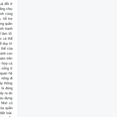
uả đồi ở
ăng chịu
ranh cùng
. hỗ trợ
rong quần
nh tranh
 làm tổ.
ác cá thể
 duy trì
 thể của
iành con
bám trên
p hợp cá
g sống ở
 quan hệ
 nông đi
ây thông
 là đúng
ảy ra do
hịu đựng
. Nhờ có
của quần
iệt loài.