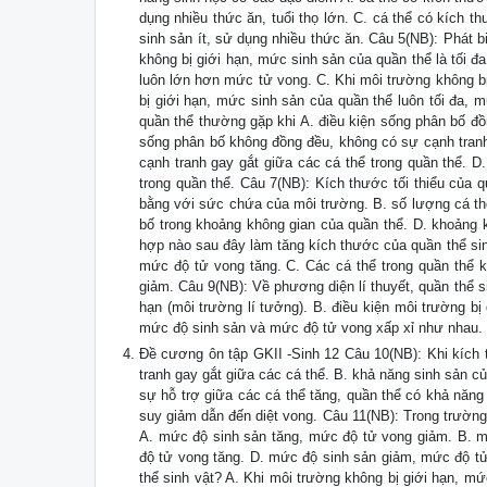
dụng nhiều thức ăn, tuổi thọ lớn. C. cá thể có kích th
sinh sản ít, sử dụng nhiều thức ăn. Câu 5(NB): Phát 
không bị giới hạn, mức sinh sản của quần thể là tối đa
luôn lớn hơn mức tử vong. C. Khi môi trường không b
bị giới hạn, mức sinh sản của quần thể luôn tối đa, 
quần thể thường gặp khi A. điều kiện sống phân bố đồ
sống phân bố không đồng đều, không có sự cạnh tranh 
cạnh tranh gay gắt giữa các cá thể trong quần thể. D
trong quần thể. Câu 7(NB): Kích thước tối thiểu của 
bằng với sức chứa của môi trường. B. số lượng cá thể 
bố trong khoảng không gian của quần thể. D. khoảng k
hợp nào sau đây làm tăng kích thước của quần thể si
mức độ tử vong tăng. C. Các cá thể trong quần thể 
giảm. Câu 9(NB): Về phương diện lí thuyết, quần thể si
hạn (môi trường lí tưởng). B. điều kiện môi trường b
mức độ sinh sản và mức độ tử vong xấp xỉ như nhau. 
Đề cương ôn tập GKII -Sinh 12 Câu 10(NB): Khi kích 
tranh gay gắt giữa các cá thể. B. khả năng sinh sản c
sự hỗ trợ giữa các cá thể tăng, quần thể có khả năng 
suy giảm dẫn đến diệt vong. Câu 11(NB): Trong trường
A. mức độ sinh sản tăng, mức độ tử vong giảm. B. m
độ tử vong tăng. D. mức độ sinh sản giảm, mức độ tử
thể sinh vật? A. Khi môi trường không bị giới hạn, mức