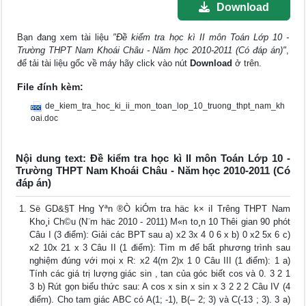
Download
Bạn đang xem tài liệu
"Đề kiểm tra học kì II môn Toán Lớp 10 -
Trường THPT Nam Khoái Châu - Năm học 2010-2011 (Có đáp án)"
,
để tải tài liệu gốc về máy hãy click vào nút
Download
ở trên.
File đính kèm:
de_kiem_tra_hoc_ki_ii_mon_toan_lop_10_truong_thpt_nam_kh
oai.doc
Nội dung text: Đề kiểm tra học kì II môn Toán Lớp 10 -
Trường THPT Nam Khoái Châu - Năm học 2010-2011 (Có
đáp án)
Së GD&§T H­ng Yªn ®Ò kiÓm tra häc k× iI Tr­êng THPT Nam
Kho¸i Ch©u (N¨m häc 2010 - 2011) M«n to¸n 10 Thêi gian 90 phót
Câu I (3 điểm): Giải các BPT sau a) x2 3x 4 0 6 x b) 0 x2 5x 6 c)
x2 10x 21 x 3 Câu II (1 điểm): Tìm m để bất phương trình sau
nghiệm đúng với mọi x R: x2 4(m 2)x 1 0 Câu III (1 điểm): 1 a)
Tính các giá trị lượng giác sin , tan của góc biết cos và 0. 3 2 1
3 b) Rút gọn biểu thức sau: A cos x sin x sin x 3 2 2 2 Câu IV (4
điểm). Cho tam giác ABC có A(1; -1), B(– 2; 3) và C(-13 ; 3). 3 a)