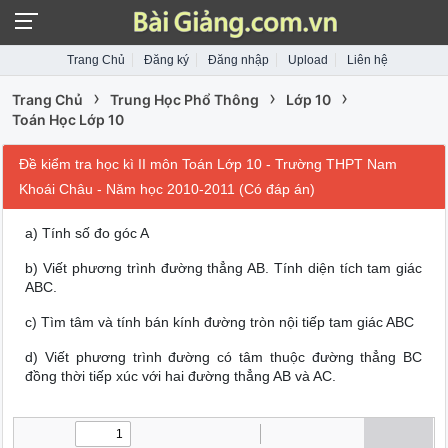
Trang Chủ
Đăng ký
Đăng nhập
Upload
Liên hệ
›
›
›
Trang Chủ
Trung Học Phổ Thông
Lớp 10
Toán Học Lớp 10
Đề kiểm tra học kì II môn Toán Lớp 10 - Trường THPT Nam
Khoái Châu - Năm học 2010-2011 (Có đáp án)
a) Tính số đo góc A
b) Viết phương trình đường thẳng AB. Tính diện tích tam giác
ABC.
c) Tìm tâm và tính bán kính đường tròn nội tiếp tam giác ABC
d) Viết phương trình đường có tâm thuộc đường thẳng BC
đồng thời tiếp xúc với hai đường thẳng AB và AC.