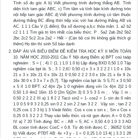
Tính số đo góc A b) Viết phương trình đường thẳng AB. Tính
diện tích tam giác ABC. c) Tìm tâm và tính bán kính đường tròn
nội tiếp tam giác ABC d) Viết phương trình đường có tâm thuộc
đường thẳng BC đồng thời tiếp xúc với hai đường thẳng AB và
AC. 1 1 1 Câu V (1 điểm): Ba số dương a,b,c thỏa mãn: 1. a2 b2
c2 1 1 1 Tìm giá trị lớn nhất của biểu thức: P . 5a2 2ab 2b2 5b2
2bc 2c2 5c2 2ca 2a2 − Hết − (Cán bộ coi thi không giải thích gì
thêm) Họ tên thí sinh Số báo danh
ĐÁP ÁN VÀ BIỂU ĐIỂM ĐỀ KIỂM TRA HỌC KỲ II MÔN TOÁN
10. NĂM HỌC 2010-2011 Câu Ý Nội dung Điểm a) BPT coù taäp
nghieäm : S = ( ; 4)  (1; ) 1,0 1.0 b) Lập đúng BXD 0,50 1.0 Tập
nghiệm của bpt là: S ; 3  2;6 0,50 c) x 3 x 3 2 2 2 I 1.0 x 10x
21 x 3 x 10x 21 0 x 10x 21 0 0,50 2 2 2 3.0 x 10x 21 x 6x 9 2x
16x 30 0 x 3 3 x 7 x (5;7]. Tập nghiệm của bpt là: S 5;7 x 3 0,50
x 5 II 1.0 BPT: x2 4(m 2)x 1 0 nghiệm đúng với x 4(m 2)2 1 0
0,50 1.0 4m2 16m 15 0 (2m 5)(2m 3) 0 3 5 3 5 m ; . Vậy  m ;
0,50 2 2 2 2 III a) 1 8 2 2 Tacó sin2 = 1- cos2 = 1- sin do 0 nên
1.0 0.5 9 9 3 2 0,25 sin 0 2 2 sin 2 2 tan 3 2 2 . Vậy sin ; tan 2 2
0,25 cos 1 3 3 b) 1 3 Vieát ñöôïc :Cos x cos x sin x ; Sin x Cos x
0,25 0.5 3 2 2 2 Thay vào biểu thức và rút gọn được A = 0 0,25
IV a) 7 20 Tính đúng: BC = ; AB = 5; AC = 0,50 4.0 1.0 3 3 AD
ĐL cosin tính được CosC = 0.8. Từ đó tính được C ; 36052' 0,50
b) Viết được PTĐT AB: 4x +3 y - 1 = 0 0,25 1.0 13 4( ) 3.3 1 28