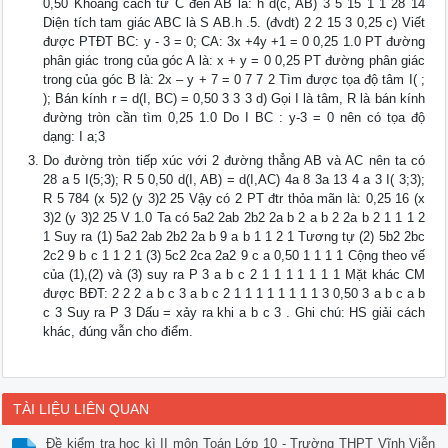
0,50 Khoảng cách từ C đến AB là: h d(c, AB) 3 5 15 1 1 28 14
Diện tích tam giác ABC là S AB.h .5. (đvdt) 2 2 15 3 0,25 c) Viết
được PTĐT BC: y - 3 = 0; CA: 3x +4y +1 = 0 0,25 1.0 PT đường
phân giác trong của góc A là: x + y = 0 0,25 PT đường phân giác
trong của góc B là: 2x – y + 7 = 0 7 7 2 Tìm được tọa độ tâm I( ;
); Bán kính r = d(I, BC) = 0,50 3 3 3 d) Gọi I là tâm, R là bán kính
đường tròn cần tìm 0,25 1.0 Do I BC : y-3 = 0 nên có tọa độ
dạng: I a;3
Do đường tròn tiếp xúc với 2 đường thẳng AB và AC nên ta có
28 a 5 I(5;3); R 5 0,50 d(I, AB) = d(I,AC) 4a 8 3a 13 4 a 3 I( 3;3);
R 5 784 (x 5)2 (y 3)2 25 Vậy có 2 PT đtr thỏa mãn là: 0,25 16 (x
3)2 (y 3)2 25 V 1.0 Ta có 5a2 2ab 2b2 2a b 2 a b 2 2a b 2 1 1 1 2
1 Suy ra (1) 5a2 2ab 2b2 2a b 9 a b 1 1 2 1 Tương tự (2) 5b2 2bc
2c2 9 b c 1 1 2 1 (3) 5c2 2ca 2a2 9 c a 0,50 1 1 1 1 Cộng theo vế
của (1),(2) và (3) suy ra P 3 a b c 2 1 1 1 1 1 1 1 Mặt khác CM
được BĐT: 2 2 2 a b c 3 a b c 2 1 1 1 1 1 1 1 1 3 0,50 3 a b c a b
c 3 Suy ra P 3 Dấu = xảy ra khi a b c 3 . Ghi chú: HS giải cách
khác, đúng vẫn cho điểm.
TÀI LIỆU LIÊN QUAN
Đề kiểm tra học kì II môn Toán Lớp 10 - Trường THPT Vĩnh Viễn