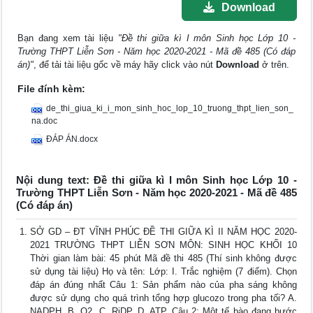
Download
Bạn đang xem tài liệu
"Đề thi giữa kì I môn Sinh học Lớp 10 -
Trường THPT Liễn Sơn - Năm học 2020-2021 - Mã đề 485 (Có đáp
án)"
, để tải tài liệu gốc về máy hãy click vào nút
Download
ở trên.
File đính kèm:
de_thi_giua_ki_i_mon_sinh_hoc_lop_10_truong_thpt_lien_son_
na.doc
ĐÁP ÁN.docx
Nội dung text: Đề thi giữa kì I môn Sinh học Lớp 10 -
Trường THPT Liễn Sơn - Năm học 2020-2021 - Mã đề 485
(Có đáp án)
SỞ GD – ĐT VĨNH PHÚC ĐỀ THI GIỮA KÌ II NĂM HỌC 2020-
2021 TRƯỜNG THPT LIỄN SƠN MÔN: SINH HỌC KHỐI 10
Thời gian làm bài: 45 phút Mã đề thi 485 (Thí sinh không được
sử dụng tài liệu) Họ và tên: Lớp: I. Trắc nghiệm (7 điểm). Chọn
đáp án đúng nhất Câu 1: Sản phẩm nào của pha sáng không
được sử dụng cho quá trình tổng hợp glucozo trong pha tối? A.
NADPH. B. O2. C. RiDP. D. ATP. Câu 2: Một tế bào đang bước