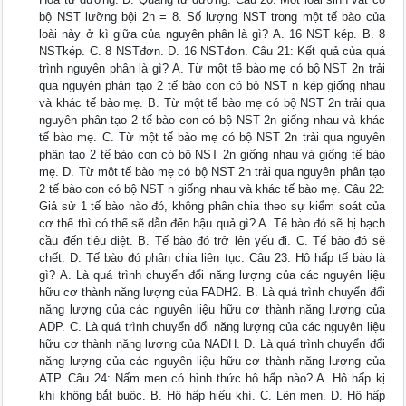
bộ NST lưỡng bội 2n = 8. Số lượng NST trong một tế bào của
loài này ở kì giữa của nguyên phân là gì? A. 16 NST kép. B. 8
NSTkép. C. 8 NSTđơn. D. 16 NSTđơn. Câu 21: Kết quả của quá
trình nguyên phân là gì? A. Từ một tế bào mẹ có bộ NST 2n trải
qua nguyên phân tạo 2 tế bào con có bộ NST n kép giống nhau
và khác tế bào mẹ. B. Từ một tế bào mẹ có bộ NST 2n trải qua
nguyên phân tạo 2 tế bào con có bộ NST 2n giống nhau và khác
tế bào mẹ. C. Từ một tế bào mẹ có bộ NST 2n trải qua nguyên
phân tạo 2 tế bào con có bộ NST 2n giống nhau và giống tế bào
mẹ. D. Từ một tế bào mẹ có bộ NST 2n trải qua nguyên phân tạo
2 tế bào con có bộ NST n giống nhau và khác tế bào mẹ. Câu 22:
Giả sử 1 tế bào nào đó, không phân chia theo sự kiểm soát của
cơ thể thì có thể sẽ dẫn đến hậu quả gì? A. Tế bào đó sẽ bị bạch
cầu đến tiêu diệt. B. Tế bào đó trở lên yếu đi. C. Tế bào đó sẽ
chết. D. Tế bào đó phân chia liên tục. Câu 23: Hô hấp tế bào là
gì? A. Là quá trình chuyển đổi năng lượng của các nguyên liệu
hữu cơ thành năng lượng của FADH2. B. Là quá trình chuyển đổi
năng lượng của các nguyên liệu hữu cơ thành năng lượng của
ADP. C. Là quá trình chuyển đổi năng lượng của các nguyên liệu
hữu cơ thành năng lượng của NADH. D. Là quá trình chuyển đổi
năng lượng của các nguyên liệu hữu cơ thành năng lượng của
ATP. Câu 24: Nấm men có hình thức hô hấp nào? A. Hô hấp kị
khí không bắt buộc. B. Hô hấp hiếu khí. C. Lên men. D. Hô hấp