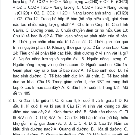
hợp là gì? A. CO2 + H2O + Năng lượng →(CH0) + O2. B. (CH20)
+ O2 → CO2 + H2O + Năng lượng. C. CO2 + H2O + Năng lượng
→(CH20) + O2. D. CO2 + H2O + Năng lượng ánh sáng →(CH20)
+ O2. Câu 12: Trong hô hấp tế bào (hô hấp hiếu khí), giai đoạn
nào tạo nhiều năng lượng nhất? A. Chu trình Crep. B. Chu trình
Cavin. C. Đường phân. D. Chuỗi chuyền điện tử hô hấp. Câu 13:
Chu kì tế bào là gì? A. Thời gian sống và phát triển của tế bào.
B. Thời gian phân chia của tế bào chất. C. Thời gian của quá
trình nguyên phân. D. Khoảng thời gian giữa 2 lần phân bào. Câu
14: Tiêu chí để phân biệt các kiểu dinh dưỡng ở vi sinh vật là gì?
A. Nguồn năng lượng và nguồn ôxi. B. Nguồn năng lượng. C.
Nguồn năng lượng và nguồn cacbon. D. Nguồn cacbon. Câu 15:
Giảm phân xảy ra ở loại tế bào nào? A. Tế bào sinh dục. B. Tế
bào sinh dưỡng. C. Tế bào sinh dục khi đã chín. D. Tế bào sinh
dục sơ khai. Câu 16: Trong giảm phân II, các NST có trạng thái
kép ở các kì nào sau đây? A. Kì đầu II, kì cuối II. Trang 1/2 - Mã
đề thi 485
B. Kì đầu II, kì giữa II. C. Kì sau II, kì cuối II và kì giữa II D. Kì
đầu II, kì cuối II và kì sau II Câu 17: Vi sinh vật không có đặc
điểm nào sau đây? A. Kích thước nhỏ. B. Sinh sản nhanh. C. Tỉ
lệ S/V nhỏ. D. Tỉ lệ S/V lớn. Câu 18: Hô hấp tế bào (hô hấp hiếu
khí) gồm mấy giai đoạn? A. 3. B. 1. C. 4. D. 2. Câu 19: Nấm có
kiểu dinh dưỡng nào? A. Quang dị dưỡng. B. Hóa dị dưỡng. C.
Hóa tự dưỡng. D. Quang tự dưỡng. Câu 20: Một loài sinh vật có