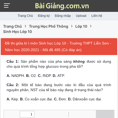
Trang Chủ
Đăng ký
Đăng nhập
Upload
Liên hệ
›
›
›
Trang Chủ
Trung Học Phổ Thông
Lớp 10
Sinh Học Lớp 10
Đề thi giữa kì I môn Sinh học Lớp 10 - Trường THPT Liễn Sơn -
Năm học 2020-2021 - Mã đề 485 (Có đáp án)
Câu 1:
Sản phẩm nào của pha sáng
không
được sử dụng
cho quá trình tổng hợp glucozo trong pha tối?
A.
NADPH.
B.
O2.
C.
RiDP.
D.
ATP.
Câu 2:
Một tế bào đang bước vào kì đầu của quá trình
nguyên phân, NST của tế bào này đang ở trạng thái nào?
A.
Kép.
B.
Co xoắn cực đại.
C.
Đơn.
D.
Dãnxoắn cực đại.