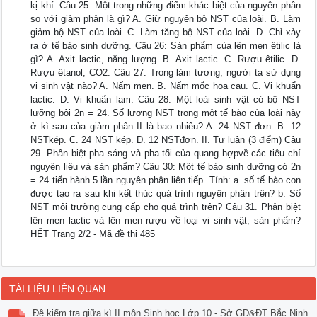
kị khí. Câu 25: Một trong những điểm khác biệt của nguyên phân
so với giảm phân là gì? A. Giữ nguyên bộ NST của loài. B. Làm
giảm bộ NST của loài. C. Làm tăng bộ NST của loài. D. Chỉ xảy
ra ở tế bào sinh dưỡng. Câu 26: Sản phẩm của lên men êtilic là
gì? A. Axit lactic, năng lượng. B. Axit lactic. C. Rượu êtilic. D.
Rượu êtanol, CO2. Câu 27: Trong làm tương, người ta sử dụng
vi sinh vật nào? A. Nấm men. B. Nấm mốc hoa cau. C. Vi khuẩn
lactic. D. Vi khuẩn lam. Câu 28: Một loài sinh vật có bộ NST
lưỡng bội 2n = 24. Số lượng NST trong một tế bào của loài này
ở kì sau của giảm phân II là bao nhiêu? A. 24 NST đơn. B. 12
NSTkép. C. 24 NST kép. D. 12 NSTđơn. II. Tự luận (3 điểm) Câu
29. Phân biệt pha sáng và pha tối của quang hợpvề các tiêu chí
nguyên liệu và sản phẩm? Câu 30: Một tế bào sinh dưỡng có 2n
= 24 tiến hành 5 lần nguyên phân liên tiếp. Tính: a. số tế bào con
được tạo ra sau khi kết thúc quá trình nguyên phân trên? b. Số
NST môi trường cung cấp cho quá trình trên? Câu 31. Phân biệt
lên men lactic và lên men rượu về loại vi sinh vật, sản phẩm?
HẾT Trang 2/2 - Mã đề thi 485
TÀI LIỆU LIÊN QUAN
Đề kiểm tra giữa kì II môn Sinh học Lớp 10 - Sở GD&ĐT Bắc Ninh