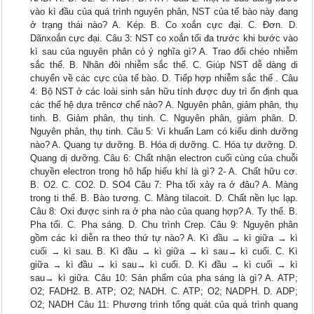
vào kì đầu của quá trình nguyên phân, NST của tế bào này đang
ở trạng thái nào? A. Kép. B. Co xoắn cực đại. C. Đơn. D.
Dãnxoắn cực đại. Câu 3: NST co xoắn tối đa trước khi bước vào
kì sau của nguyên phân có ý nghĩa gì? A. Trao đổi chéo nhiễm
sắc thể. B. Nhân đôi nhiễm sắc thể. C. Giúp NST dễ dàng di
chuyển về các cực của tế bào. D. Tiếp hợp nhiễm sắc thể . Câu
4: Bộ NST ở các loài sinh sản hữu tính được duy trì ổn định qua
các thế hệ dựa trêncơ chế nào? A. Nguyên phân, giảm phân, thụ
tinh. B. Giảm phân, thụ tinh. C. Nguyên phân, giảm phân. D.
Nguyên phân, thụ tinh. Câu 5: Vi khuẩn Lam có kiểu dinh dưỡng
nào? A. Quang tự dưỡng. B. Hóa dị dưỡng. C. Hóa tự dưỡng. D.
Quang dị dưỡng. Câu 6: Chất nhận electron cuối cùng của chuỗi
chuyền electron trong hô hấp hiếu khí là gì? 2- A. Chất hữu cơ.
B. O2. C. CO2. D. SO4 Câu 7: Pha tối xảy ra ở đâu? A. Màng
trong ti thể. B. Bào tương. C. Màng tilacoit. D. Chất nền lục lạp.
Câu 8: Oxi được sinh ra ở pha nào của quang hợp? A. Ty thể. B.
Pha tối. C. Pha sáng. D. Chu trình Crep. Câu 9: Nguyên phân
gồm các kì diễn ra theo thứ tự nào? A. Kì đầu → kì giữa → kì
cuối → kì sau. B. Kì đầu → kì giữa → kì sau→ kì cuối. C. Kì
giữa → kì đầu → kì sau→ kì cuối. D. Kì đầu → kì cuối → kì
sau→ kì giữa. Câu 10: Sản phẩm của pha sáng là gì? A. ATP;
O2; FADH2. B. ATP; O2; NADH. C. ATP; O2; NADPH. D. ADP;
O2; NADH Câu 11: Phương trình tổng quát của quá trình quang