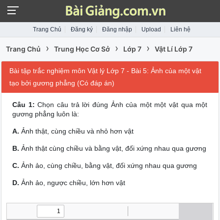
Trang Chủ
Đăng ký
Đăng nhập
Upload
Liên hệ
›
›
›
Trang Chủ
Trung Học Cơ Sở
Lớp 7
Vật Lí Lớp 7
Bài tập trắc nghiệm môn Vật lý Lớp 7 - Bài 5: Ảnh của một vật
tạo bởi gương phẳng (Có đáp án)
Câu 1:
Chọn câu trả lời đúng Ảnh của một một vật qua một
gương phẳng luôn là:
A.
Ảnh thật, cùng chiều và nhỏ hơn vật
B.
Ảnh thật cùng chiều và bằng vật, đối xứng nhau qua gương
C.
Ảnh ảo, cùng chiều, bằng vật, đối xứng nhau qua gương
D.
Ảnh ảo, ngược chiều, lớn hơn vật