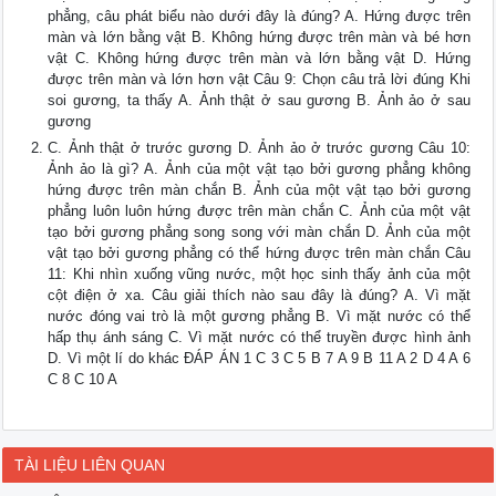
phẳng, câu phát biểu nào dưới đây là đúng? A. Hứng được trên
màn và lớn bằng vật B. Không hứng được trên màn và bé hơn
vật C. Không hứng được trên màn và lớn bằng vật D. Hứng
được trên màn và lớn hơn vật Câu 9: Chọn câu trả lời đúng Khi
soi gương, ta thấy A. Ảnh thật ở sau gương B. Ảnh ảo ở sau
gương
C. Ảnh thật ở trước gương D. Ảnh ảo ở trước gương Câu 10:
Ảnh ảo là gì? A. Ảnh của một vật tạo bởi gương phẳng không
hứng được trên màn chắn B. Ảnh của một vật tạo bởi gương
phẳng luôn luôn hứng được trên màn chắn C. Ảnh của một vật
tạo bởi gương phẳng song song với màn chắn D. Ảnh của một
vật tạo bởi gương phẳng có thể hứng được trên màn chắn Câu
11: Khi nhìn xuống vũng nước, một học sinh thấy ảnh của một
cột điện ở xa. Câu giải thích nào sau đây là đúng? A. Vì mặt
nước đóng vai trò là một gương phẳng B. Vì mặt nước có thể
hấp thụ ánh sáng C. Vì mặt nước có thể truyền được hình ảnh
D. Vì một lí do khác ĐÁP ÁN 1 C 3 C 5 B 7 A 9 B 11 A 2 D 4 A 6
C 8 C 10 A
TÀI LIỆU LIÊN QUAN