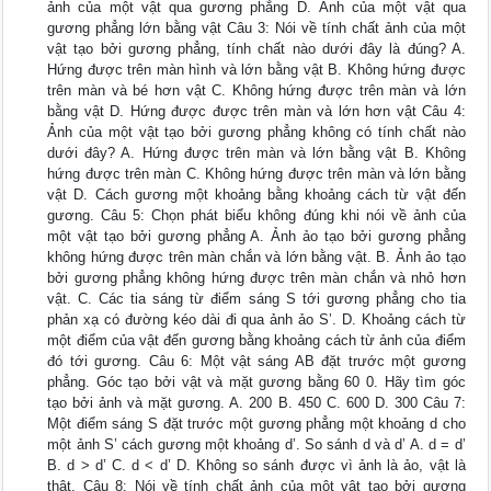
ảnh của một vật qua gương phẳng D. Ảnh của một vật qua
gương phẳng lớn bằng vật Câu 3: Nói về tính chất ảnh của một
vật tạo bởi gương phẳng, tính chất nào dưới đây là đúng? A.
Hứng được trên màn hình và lớn bằng vật B. Không hứng được
trên màn và bé hơn vật C. Không hứng được trên màn và lớn
bằng vật D. Hứng được được trên màn và lớn hơn vật Câu 4:
Ảnh của một vật tạo bởi gương phẳng không có tính chất nào
dưới đây? A. Hứng được trên màn và lớn bằng vật B. Không
hứng được trên màn C. Không hứng được trên màn và lớn bằng
vật D. Cách gương một khoảng bằng khoảng cách từ vật đến
gương. Câu 5: Chọn phát biểu không đúng khi nói về ảnh của
một vật tạo bởi gương phẳng A. Ảnh ảo tạo bởi gương phẳng
không hứng được trên màn chắn và lớn bằng vật. B. Ảnh ảo tạo
bởi gương phẳng không hứng được trên màn chắn và nhỏ hơn
vật. C. Các tia sáng từ điểm sáng S tới gương phẳng cho tia
phản xạ có đường kéo dài đi qua ảnh ảo S’. D. Khoảng cách từ
một điểm của vật đến gương bằng khoảng cách từ ảnh của điểm
đó tới gương. Câu 6: Một vật sáng AB đặt trước một gương
phẳng. Góc tạo bởi vật và mặt gương bằng 60 0. Hãy tìm góc
tạo bởi ảnh và mặt gương. A. 200 B. 450 C. 600 D. 300 Câu 7:
Một điểm sáng S đặt trước một gương phẳng một khoảng d cho
một ảnh S’ cách gương một khoảng d’. So sánh d và d’ A. d = d’
B. d > d’ C. d < d’ D. Không so sánh được vì ảnh là ảo, vật là
thật. Câu 8: Nói về tính chất ảnh của một vật tạo bởi gương