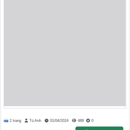
2 trang
Tú Anh
01/04/2024
488
0