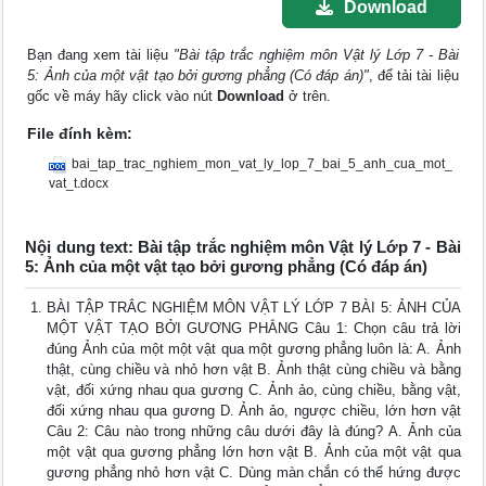
Download
Bạn đang xem tài liệu
"Bài tập trắc nghiệm môn Vật lý Lớp 7 - Bài
5: Ảnh của một vật tạo bởi gương phẳng (Có đáp án)"
, để tải tài liệu
gốc về máy hãy click vào nút
Download
ở trên.
File đính kèm:
bai_tap_trac_nghiem_mon_vat_ly_lop_7_bai_5_anh_cua_mot_
vat_t.docx
Nội dung text: Bài tập trắc nghiệm môn Vật lý Lớp 7 - Bài
5: Ảnh của một vật tạo bởi gương phẳng (Có đáp án)
BÀI TẬP TRẮC NGHIỆM MÔN VẬT LÝ LỚP 7 BÀI 5: ẢNH CỦA
MỘT VẬT TẠO BỞI GƯƠNG PHẲNG Câu 1: Chọn câu trả lời
đúng Ảnh của một một vật qua một gương phẳng luôn là: A. Ảnh
thật, cùng chiều và nhỏ hơn vật B. Ảnh thật cùng chiều và bằng
vật, đối xứng nhau qua gương C. Ảnh ảo, cùng chiều, bằng vật,
đối xứng nhau qua gương D. Ảnh ảo, ngược chiều, lớn hơn vật
Câu 2: Câu nào trong những câu dưới đây là đúng? A. Ảnh của
một vật qua gương phẳng lớn hơn vật B. Ảnh của một vật qua
gương phẳng nhỏ hơn vật C. Dùng màn chắn có thể hứng được