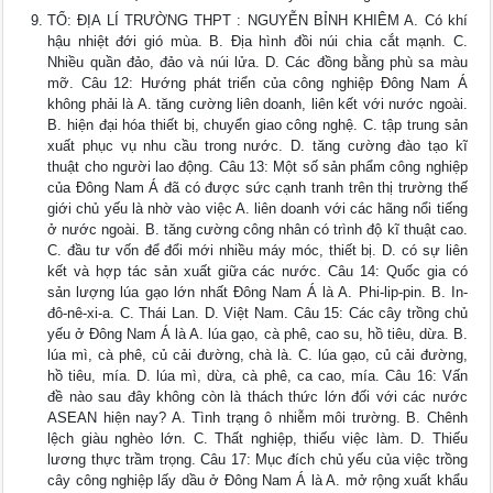
TỔ: ĐỊA LÍ TRƯỜNG THPT : NGUYỄN BỈNH KHIÊM A. Có khí
hậu nhiệt đới gió mùa. B. Địa hình đồi núi chia cắt mạnh. C.
Nhiều quần đảo, đảo và núi lửa. D. Các đồng bằng phù sa màu
mỡ. Câu 12: Hướng phát triển của công nghiệp Đông Nam Á
không phải là A. tăng cường liên doanh, liên kết với nước ngoài.
B. hiện đại hóa thiết bị, chuyển giao công nghệ. C. tập trung sản
xuất phục vụ nhu cầu trong nước. D. tăng cường đào tạo kĩ
thuật cho người lao động. Câu 13: Một số sản phẩm công nghiệp
của Đông Nam Á đã có được sức cạnh tranh trên thị trường thế
giới chủ yếu là nhờ vào việc A. liên doanh với các hãng nổi tiếng
ở nước ngoài. B. tăng cường công nhân có trình độ kĩ thuật cao.
C. đầu tư vốn để đổi mới nhiều máy móc, thiết bị. D. có sự liên
kết và hợp tác sản xuất giữa các nước. Câu 14: Quốc gia có
sản lượng lúa gạo lớn nhất Đông Nam Á là A. Phi-lip-pin. B. In-
đô-nê-xi-a. C. Thái Lan. D. Việt Nam. Câu 15: Các cây trồng chủ
yếu ở Đông Nam Á là A. lúa gạo, cà phê, cao su, hồ tiêu, dừa. B.
lúa mì, cà phê, củ cải đường, chà là. C. lúa gạo, củ cải đường,
hồ tiêu, mía. D. lúa mì, dừa, cà phê, ca cao, mía. Câu 16: Vấn
đề nào sau đây không còn là thách thức lớn đối với các nước
ASEAN hiện nay? A. Tình trạng ô nhiễm môi trường. B. Chênh
lệch giàu nghèo lớn. C. Thất nghiệp, thiếu việc làm. D. Thiếu
lương thực trầm trọng. Câu 17: Mục đích chủ yếu của việc trồng
cây công nghiệp lấy dầu ở Đông Nam Á là A. mở rộng xuất khẩu