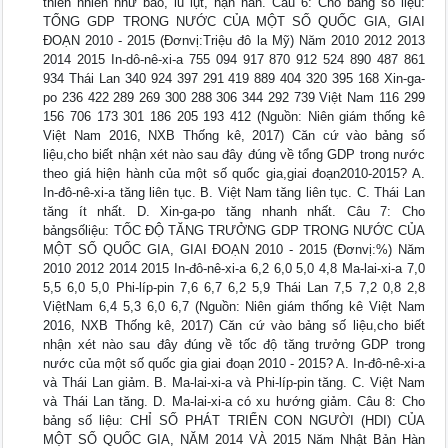
thiên nhiên như bão, lũ lụt, hạn hán. Câu 6: Cho bảng số liệu:
TỔNG GDP TRONG NƯỚC CỦA MỘT SỐ QUỐC GIA, GIAI
ĐOẠN 2010 - 2015 (Đơnvị:Triệu đô la Mỹ) Năm 2010 2012 2013
2014 2015 In-dô-nê-xi-a 755 094 917 870 912 524 890 487 861
934 Thái Lan 340 924 397 291 419 889 404 320 395 168 Xin-ga-
po 236 422 289 269 300 288 306 344 292 739 Việt Nam 116 299
156 706 173 301 186 205 193 412 (Nguồn: Niên giám thống kê
Việt Nam 2016, NXB Thống kê, 2017) Căn cứ vào bảng số
liệu,cho biết nhận xét nào sau đây đúng về tổng GDP trong nước
theo giá hiện hành của một số quốc gia,giai đoạn2010-2015? A.
In-đô-nê-xi-a tăng liên tục. B. Việt Nam tăng liên tục. C. Thái Lan
tăng ít nhất. D. Xin-ga-po tăng nhanh nhất. Câu 7: Cho
bảngsốliệu: TỐC ĐỘ TĂNG TRƯỞNG GDP TRONG NƯỚC CỦA
MỘT SỐ QUỐC GIA, GIAI ĐOẠN 2010 - 2015 (Đơnvị:%) Năm
2010 2012 2014 2015 In-đô-nê-xi-a 6,2 6,0 5,0 4,8 Ma-lai-xi-a 7,0
5,5 6,0 5,0 Phi-líp-pin 7,6 6,7 6,2 5,9 Thái Lan 7,5 7,2 0,8 2,8
ViệtNam 6,4 5,3 6,0 6,7 (Nguồn: Niên giám thống kê Việt Nam
2016, NXB Thống kê, 2017) Căn cứ vào bảng số liệu,cho biết
nhận xét nào sau đây đúng về tốc độ tăng trưởng GDP trong
nước của một số quốc gia giai đoạn 2010 - 2015? A. In-đô-nê-xi-a
và Thái Lan giảm. B. Ma-lai-xi-a và Phi-líp-pin tăng. C. Việt Nam
và Thái Lan tăng. D. Ma-lai-xi-a có xu hướng giảm. Câu 8: Cho
bảng số liệu: CHỈ SỐ PHÁT TRIỂN CON NGƯỜI (HDI) CỦA
MỘT SỐ QUỐC GIA, NĂM 2014 VÀ 2015 Năm Nhật Bản Hàn