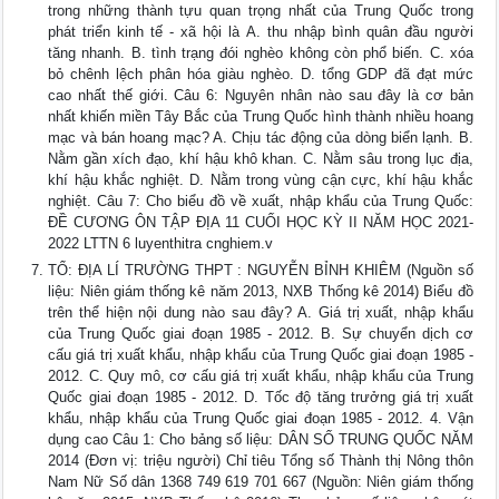
trong những thành tựu quan trọng nhất của Trung Quốc trong
phát triển kinh tế - xã hội là A. thu nhập bình quân đầu người
tăng nhanh. B. tình trạng đói nghèo không còn phổ biến. C. xóa
bỏ chênh lệch phân hóa giàu nghèo. D. tổng GDP đã đạt mức
cao nhất thế giới. Câu 6: Nguyên nhân nào sau đây là cơ bản
nhất khiến miền Tây Bắc của Trung Quốc hình thành nhiều hoang
mạc và bán hoang mạc? A. Chịu tác động của dòng biển lạnh. B.
Nằm gần xích đạo, khí hậu khô khan. C. Nằm sâu trong lục địa,
khí hậu khắc nghiệt. D. Nằm trong vùng cận cực, khí hậu khắc
nghiệt. Câu 7: Cho biểu đồ về xuất, nhập khẩu của Trung Quốc:
ĐỀ CƯƠNG ÔN TẬP ĐỊA 11 CUỐI HỌC KỲ II NĂM HỌC 2021-
2022 LTTN 6 luyenthitra cnghiem.v
TỔ: ĐỊA LÍ TRƯỜNG THPT : NGUYỄN BỈNH KHIÊM (Nguồn số
liệu: Niên giám thống kê năm 2013, NXB Thống kê 2014) Biểu đồ
trên thể hiện nội dung nào sau đây? A. Giá trị xuất, nhập khẩu
của Trung Quốc giai đoạn 1985 - 2012. B. Sự chuyển dịch cơ
cấu giá trị xuất khẩu, nhập khẩu của Trung Quốc giai đoạn 1985 -
2012. C. Quy mô, cơ cấu giá trị xuất khẩu, nhập khẩu của Trung
Quốc giai đoạn 1985 - 2012. D. Tốc độ tăng trưởng giá trị xuất
khẩu, nhập khẩu của Trung Quốc giai đoạn 1985 - 2012. 4. Vận
dụng cao Câu 1: Cho bảng số liệu: DÂN SỐ TRUNG QUỐC NĂM
2014 (Đơn vị: triệu người) Chỉ tiêu Tổng số Thành thị Nông thôn
Nam Nữ Số dân 1368 749 619 701 667 (Nguồn: Niên giám thống