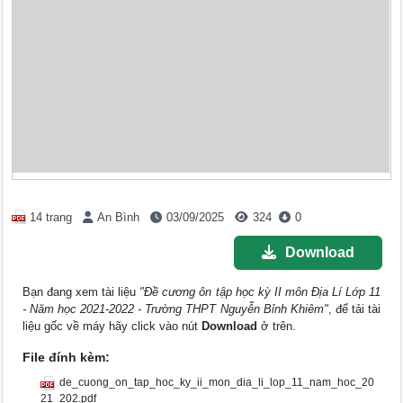
14 trang
An Bình
03/09/2025
324
0
Download
Bạn đang xem tài liệu
"Đề cương ôn tập học kỳ II môn Địa Lí Lớp 11
- Năm học 2021-2022 - Trường THPT Nguyễn Bỉnh Khiêm"
, để tải tài
liệu gốc về máy hãy click vào nút
Download
ở trên.
File đính kèm:
de_cuong_on_tap_hoc_ky_ii_mon_dia_li_lop_11_nam_hoc_20
21_202.pdf