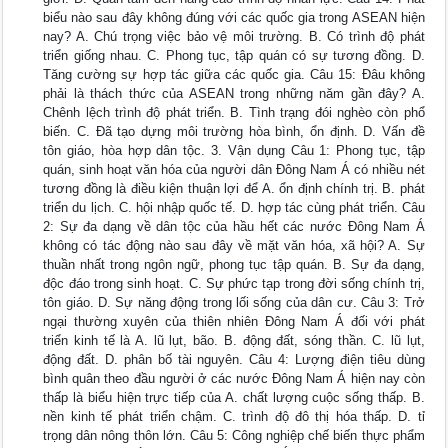
biểu nào sau đây không đúng với các quốc gia trong ASEAN hiện
nay? A. Chú trọng việc bảo vệ môi trường. B. Có trình độ phát
triển giống nhau. C. Phong tục, tập quán có sự tương đồng. D.
Tăng cường sự hợp tác giữa các quốc gia. Câu 15: Đâu không
phải là thách thức của ASEAN trong những năm gần đây? A.
Chênh lệch trình độ phát triển. B. Tình trạng đói nghèo còn phổ
biến. C. Đã tạo dựng môi trường hòa bình, ổn định. D. Vấn đề
tôn giáo, hòa hợp dân tộc. 3. Vận dụng Câu 1: Phong tục, tập
quán, sinh hoạt văn hóa của người dân Đông Nam Á có nhiều nét
tương đồng là điều kiện thuận lợi để A. ổn định chính trị. B. phát
triển du lịch. C. hội nhập quốc tế. D. hợp tác cùng phát triển. Câu
2: Sự đa dạng về dân tộc của hầu hết các nước Đông Nam Á
không có tác động nào sau đây về mặt văn hóa, xã hội? A. Sự
thuần nhất trong ngôn ngữ, phong tục tập quán. B. Sự đa dạng,
độc đáo trong sinh hoạt. C. Sự phức tạp trong đời sống chính trị,
tôn giáo. D. Sự năng động trong lối sống của dân cư. Câu 3: Trở
ngại thường xuyên của thiên nhiên Đông Nam Á đối với phát
triển kinh tế là A. lũ lụt, bão. B. động đất, sóng thần. C. lũ lụt,
động đất. D. phân bố tài nguyên. Câu 4: Lượng điện tiêu dùng
bình quân theo đầu người ở các nước Đông Nam Á hiện nay còn
thấp là biểu hiện trực tiếp của A. chất lượng cuộc sống thấp. B.
nền kinh tế phát triển chậm. C. trình độ đô thị hóa thấp. D. tỉ
trọng dân nông thôn lớn. Câu 5: Công nghiệp chế biến thực phẩm