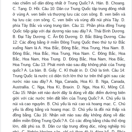
nào chiếm số dân dông nhất ở Trung Quốc? A. Hán. B. Choang.
C. Tạng. D. Hồi. Câu 10: Dân cư Trung Quốc tập trung đông nhất
ở vùng A. ven biển và thượng lưu các con sông. B. ven biển và
hạ lưu các con sông. C. ven biển và vùng đồi núi phía Tây. D.
phía Tây Bắc và vùng trung tâm. Câu 11: Phần phía đông Trung
Quốc tiếp giáp với đại dương nào sau đây? A. Thái Bình Dương.
B. Đại Tây Dương. C. Ấn Độ Dương. D. Bắc Băng Dương. Câu
12: Các đồng bằng ở miền Đông Trung Quốc theo thứ tự từ Bắc
xuống Nam là A. Hoa Bắc, Đông Bắc, Hoa Trung, Hoa Nam. B.
Đông Bắc, Hoa Bắc, Hoa Trung, Hoa Nam. C. Đông Bắc, Hoa
Bắc, Hoa Nam, Hoa Trung. D. Đông Bắc, Hoa Nam, Hoa Bắc,
Hoa Trung. Câu 13: Phát minh nào sau đây không phải của Trung
quốc? A. La bàn. B. Giấy. C. Kĩ thuật in. D. Chữ la tinh. Câu 14:
Trung Quốc là nước có diện tích lớn thứ tư trên thế giới sau các
nước nào sau đây? A. Nga, Canada, Hoa Kì. B. Nga, Canada,
Australlia. C. Nga, Hoa Kì, Braxin. D. Nga, Hoa Kì, Mông Cổ.
Câu 15: Nhận xét nào dưới đây là đúng về đặc điểm đường biên
giới với các nước trên đất liền của Trung Quốc? A. Chủ yếu là
núi và cao nguyên. B. Chủ yếu là núi cao và hoang mạc. C. Chủ
yếu là đồng bằng và hoang mạc. D. Chủ yếu là đồi núi thấp và
đồng bằng. Câu 16: Nhận xét nào sau đây không đúng về đặc
điểm miền Đông Trung Quốc? A. Có các đồng bằng châu thổ rộng
lớn, đất phù sa. B. Dân cư tập trung đông đúc, nông nghiệp trù
phú. C. Nghèo khoáng sản, chỉ có than đá là đáng kể. D. Phía