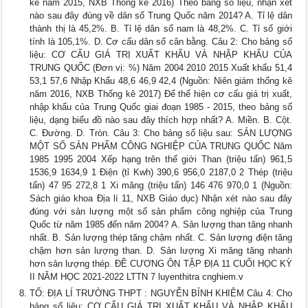
kê năm 2015, NXB Thống kê 2016) Theo bảng số liệu, nhận xét
nào sau đây đúng về dân số Trung Quốc năm 2014? A. Tỉ lệ dân
thành thị là 45,2%. B. Tỉ lệ dân số nam là 48,2%. C. Tỉ số giới
tính là 105,1%. D. Cơ cấu dân số cân bằng. Câu 2: Cho bảng số
liệu: CƠ CẤU GIÁ TRỊ XUẤT KHẨU VÀ NHẬP KHẨU CỦA
TRUNG QUỐC (Đơn vị: %) Năm 2004 2010 2015 Xuất khẩu 51,4
53,1 57,6 Nhập Khẩu 48,6 46,9 42,4 (Nguồn: Niên giám thống kê
năm 2016, NXB Thống kê 2017) Để thể hiện cơ cấu giá trị xuất,
nhập khẩu của Trung Quốc giai đoạn 1985 - 2015, theo bảng số
liệu, dạng biểu đồ nào sau đây thích hợp nhất? A. Miền. B. Cột.
C. Đường. D. Tròn. Câu 3: Cho bảng số liệu sau: SẢN LƯỢNG
MỘT SỐ SẢN PHẨM CÔNG NGHIỆP CỦA TRUNG QUỐC Năm
1985 1995 2004 Xếp hạng trên thế giới Than (triệu tấn) 961,5
1536,9 1634,9 1 Điện (tỉ Kwh) 390,6 956,0 2187,0 2 Thép (triệu
tấn) 47 95 272,8 1 Xi măng (triệu tấn) 146 476 970,0 1 (Nguồn:
Sách giáo khoa Địa lí 11, NXB Giáo dục) Nhận xét nào sau đây
đúng với sản lượng một số sản phẩm công nghiệp của Trung
Quốc từ năm 1985 đến năm 2004? A. Sản lượng than tăng nhanh
nhất. B. Sản lượng thép tăng chậm nhất. C. Sản lượng điện tăng
chậm hơn sản lượng than. D. Sản lượng Xi măng tăng nhanh
hơn sản lượng thép. ĐỀ CƯƠNG ÔN TẬP ĐỊA 11 CUỐI HỌC KỲ
II NĂM HỌC 2021-2022 LTTN 7 luyenthitra cnghiem.v
TỔ: ĐỊA LÍ TRƯỜNG THPT : NGUYỄN BỈNH KHIÊM Câu 4: Cho
bảng số liệu: CƠ CẤU GIÁ TRỊ XUẤT KHẨU VÀ NHẬP KHẨU