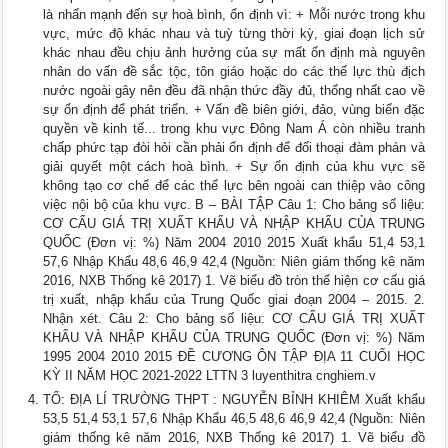
là nhấn mạnh đến sự hoà bình, ổn định vì: + Mỗi nước trong khu
vực, mức độ khác nhau và tuỳ từng thời kỳ, giai đoạn lịch sử
khác nhau đều chịu ảnh hưởng của sự mất ổn định mà nguyên
nhân do vấn đề sắc tộc, tôn giáo hoặc do các thế lực thù địch
nước ngoài gây nên đều đã nhận thức đầy đủ, thống nhất cao về
sự ổn định để phát triển. + Vấn đề biên giới, đảo, vùng biển đặc
quyền về kinh tế... trong khu vực Đông Nam Á còn nhiều tranh
chấp phức tạp đòi hỏi cần phải ổn định để đối thoại đàm phán và
giải quyết một cách hoà bình. + Sự ổn định của khu vực sẽ
không tạo cơ chế để các thế lực bên ngoài can thiệp vào công
việc nội bộ của khu vực. B – BÀI TẬP Câu 1: Cho bảng số liệu:
CƠ CẤU GIÁ TRỊ XUẤT KHẨU VÀ NHẬP KHẨU CỦA TRUNG
QUỐC (Đơn vị: %) Năm 2004 2010 2015 Xuất khẩu 51,4 53,1
57,6 Nhập Khẩu 48,6 46,9 42,4 (Nguồn: Niên giám thống kê năm
2016, NXB Thống kê 2017) 1. Vẽ biểu đồ tròn thể hiện cơ cấu giá
trị xuất, nhập khẩu của Trung Quốc giai đoạn 2004 – 2015. 2.
Nhận xét. Câu 2: Cho bảng số liệu: CƠ CẤU GIÁ TRỊ XUẤT
KHẨU VÀ NHẬP KHẨU CỦA TRUNG QUỐC (Đơn vị: %) Năm
1995 2004 2010 2015 ĐỀ CƯƠNG ÔN TẬP ĐỊA 11 CUỐI HỌC
KỲ II NĂM HỌC 2021-2022 LTTN 3 luyenthitra cnghiem.v
TỔ: ĐỊA LÍ TRƯỜNG THPT : NGUYỄN BỈNH KHIÊM Xuất khẩu
53,5 51,4 53,1 57,6 Nhập Khẩu 46,5 48,6 46,9 42,4 (Nguồn: Niên
giám thống kê năm 2016, NXB Thống kê 2017) 1. Vẽ biểu đồ