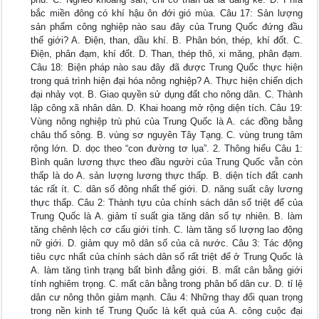
bắc miền đông có khí hậu ôn đới gió mùa. Câu 17: Sản lượng
sản phẩm công nghiệp nào sau đây của Trung Quốc đứng đầu
thế giới? A. Điện, than, dầu khí. B. Phân bón, thép, khí đốt. C.
Điện, phân đạm, khí đốt. D. Than, thép thô, xi măng, phân đạm.
Câu 18: Biện pháp nào sau đây đã được Trung Quốc thực hiện
trong quá trình hiện đại hóa nông nghiệp? A. Thực hiện chiến dịch
đại nhảy vọt. B. Giao quyền sử dụng đất cho nông dân. C. Thành
lập công xã nhân dân. D. Khai hoang mở rộng diện tích. Câu 19:
Vùng nông nghiệp trù phú của Trung Quốc là A. các đồng bằng
châu thổ sông. B. vùng sơ nguyên Tây Tạng. C. vùng trung tâm
rộng lớn. D. dọc theo “con đường tơ lụa”. 2. Thông hiểu Câu 1:
Bình quân lương thực theo đầu người của Trung Quốc vẫn còn
thấp là do A. sản lượng lương thực thấp. B. diện tích đất canh
tác rất ít. C. dân số đông nhất thế giới. D. năng suất cây lương
thực thấp. Câu 2: Thành tựu của chính sách dân số triệt để của
Trung Quốc là A. giảm tỉ suất gia tăng dân số tự nhiên. B. làm
tăng chênh lệch cơ cấu giới tính. C. làm tăng số lượng lao động
nữ giới. D. giảm quy mô dân số của cả nước. Câu 3: Tác động
tiêu cực nhất của chính sách dân số rất triệt để ở Trung Quốc là
A. làm tăng tình trạng bất bình đẳng giới. B. mất cân bằng giới
tính nghiêm trọng. C. mất cân bằng trong phân bố dân cư. D. tỉ lệ
dân cư nông thôn giảm mạnh. Câu 4: Những thay đổi quan trọng
trong nền kinh tế Trung Quốc là kết quả của A. công cuộc đại