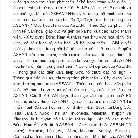
quốc gia hợp tác cùng phát triển. *Khó khăn trong việc quản lí,
ổn định chính trị ở các nước. Câu 5: Nêu các mục tiêu chính và
cơ chế hợp tác của ASEAN? Hãy lấy ví dụ cụ thể minh hoạ cho
một trong các cơ chế hợp tác để đạt được mục tiêu chung của
ASEAN? * Mục tiêu chính của ASEAN: - Thúc đẩy sự phát triển
kinh tế, văn hoá, giáo dục và tiến bộ xã hội của các nước thành
viên. - Xây dựng Đông Nam Á thành một khu vực hoà bình, ổn
định, có nền kinh tế, văn hoá, xã hội phát triển. - Giải quyết
những khác biệt trong nội bộ liên quan đến mối quan hệ giữa
ASEAN với các nước, khối nước hoặc các tổ chức kinh tế
khác. => mục tiêu tổng quát: Đoàn kết và hợp tác vì một ASEAN
hoà bình, ổn định, cùng phát triển. * Cơ chế hợp tác của ASEAN:
- Thông qua các diễn đàn, hiệp ước, tổ chức các hội nghị. -
Thông qua các dự án, chương trình phát triển. - Xây dựng “khu
vực thương mại tự do ASEAN”. - Thông qua các hoạt động văn
hoá, thể thao khu vực. => đảm bảo thực hiện các mục tiêu của
ASEAN. Câu 6: ASEAN được thành lập vào thời gian nào? Kể
tên các nước thuộc ASEAN? Tại sao mục tiêu của ASEAN lại
nhấn mạnh đến sự hoà bình, ổn định? - Năm 1967, tại Băng Cốc
(Thái Lan), 5 nước: Thái lan, Inđônexia, Malaixia, Philippin và
Xingapo đã kí tuyên bố về việc thành lập “Hiệp hội các nước
Đông Nam Á”, viết tắt là ASEAN. - Các nước thuộc ASEAN (10
nước): Malaixia, Lào, Việt Nam, Mianma, Brunay, Philippin,
Campuchia, Inđonexia, Thái Lan, Xingapo. - Mục tiêu của ASEAN