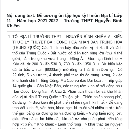
Nội dung text: Đề cương ôn tập học kỳ II môn Địa Lí Lớp
11 - Năm học 2021-2022 - Trường THPT Nguyễn Bỉnh
Khiêm
TỔ: ĐỊA LÍ TRƯỜNG THPT : NGUYỄN BỈNH KHIÊM A. KIẾN
THỨC LÝ THUYẾT BÀI: CỘNG HOÀ NHÂN DÂN TRUNG HOA
(TRUNG QUỐC) Câu 1: Trình bày đặc điểm vị trí địa lí và lãnh
thổ của Trung Quốc - Đất nước có diện tích rộng lớn (thứ 4 thế
giới), nằm trong khu vực Trung – Đông Á. - Giới hạn lãnh thổ: +
Kéo dài từ 200 B đến 530 B, 730 Đ đến 1350 Đ. + Bờ biển kéo
dài từ bắc → nam (9000km), mở rộng ra Thái Bình Dương. - Có
22 tỉnh, 5 khu tự trị, 4 thành phố trực thuộc trung ương, 2 đặc
khu hành chính Hồng Công, Ma Cao và đảo Đài Loan. - Tiếp giáp
14 quốc gia. - Gần Nhật Bản, các trung tâm kinh tế sôi động như
Hàn Quốc, Đông Nam Á Câu 2: Phân tích thuận lợi và khó khăn
của vị trí địa lí Trung Quốc * Thuận lợi: - Thiên nhiên phong phú,
đa dạng => điều kiện để phát triển nhiều ngành kinh tế. - Dễ dàng
trao đổi kinh tế, văn hóa, khoa học- kĩ thuật với nhiều nước trên
thế giới bằng cả đường bộ và đường biển. - Vùng biển rộng lớn,
giàu tiềm năng, bờ biển dài, kín gió => cho phép phát triển tổng
hợp kt biển. * Khó khăn: - Lãnh thổ rộng => khai thác tài nguyên