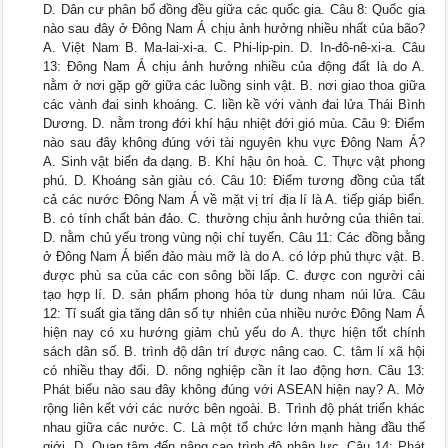
D. Dân cư phân bố đồng đều giữa các quốc gia. Câu 8: Quốc gia
nào sau đây ở Đông Nam Á chịu ảnh hưởng nhiều nhất của bão?
A. Việt Nam B. Ma-lai-xi-a. C. Phi-lip-pin. D. In-đô-nê-xi-a. Câu
13: Đông Nam Á chịu ảnh hưởng nhiều của động đất là do A.
nằm ở nơi gặp gỡ giữa các luồng sinh vật. B. nơi giao thoa giữa
các vành đai sinh khoáng. C. liền kề với vành đai lửa Thái Bình
Dương. D. nằm trong đới khí hậu nhiệt đới gió mùa. Câu 9: Điểm
nào sau đây không đúng với tài nguyên khu vực Đông Nam Á?
A. Sinh vật biển đa dạng. B. Khí hậu ôn hoà. C. Thực vật phong
phú. D. Khoáng sản giàu có. Câu 10: Điểm tương đồng của tất
cả các nước Đông Nam Á về mặt vị trí địa lí là A. tiếp giáp biển.
B. có tính chất bán đảo. C. thường chịu ảnh hưởng của thiên tai.
D. nằm chủ yếu trong vùng nội chí tuyến. Câu 11: Các đồng bằng
ở Đông Nam Á biển đảo màu mỡ là do A. có lớp phủ thực vật. B.
được phù sa của các con sông bồi lấp. C. được con người cải
tạo hợp lí. D. sản phẩm phong hóa từ dung nham núi lửa. Câu
12: Tỉ suất gia tăng dân số tự nhiên của nhiều nước Đông Nam Á
hiện nay có xu hướng giảm chủ yếu do A. thực hiện tốt chính
sách dân số. B. trình độ dân trí được nâng cao. C. tâm lí xã hội
có nhiều thay đổi. D. nông nghiệp cần ít lao động hơn. Câu 13:
Phát biểu nào sau đây không đúng với ASEAN hiện nay? A. Mở
rộng liên kết với các nước bên ngoài. B. Trình độ phát triển khác
nhau giữa các nước. C. Là một tổ chức lớn mạnh hàng đầu thế
giới. D. Quan tâm đến nâng cao trình độ nhân lực. Câu 14: Phát