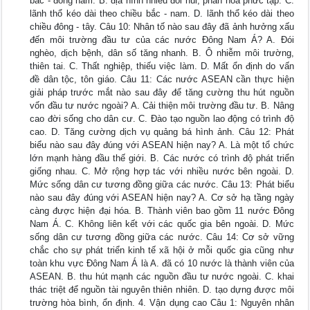
bắc - đông nam. B. địa hình nhiều đồi núi, phân hóa phức tạp. C.
lãnh thổ kéo dài theo chiều bắc - nam. D. lãnh thổ kéo dài theo
chiều đông - tây. Câu 10: Nhân tố nào sau đây đã ảnh hưởng xấu
đến môi trường đầu tư của các nước Đông Nam Á? A. Đói
nghèo, dịch bệnh, dân số tăng nhanh. B. Ô nhiễm môi trường,
thiên tai. C. Thất nghiệp, thiếu việc làm. D. Mất ổn định do vấn
đề dân tộc, tôn giáo. Câu 11: Các nước ASEAN cần thực hiện
giải pháp trước mắt nào sau đây để tăng cường thu hút nguồn
vốn đầu tư nước ngoài? A. Cải thiện môi trường đầu tư. B. Nâng
cao đời sống cho dân cư. C. Đào tạo nguồn lao động có trình độ
cao. D. Tăng cường dịch vụ quảng bá hình ảnh. Câu 12: Phát
biểu nào sau đây đúng với ASEAN hiện nay? A. Là một tổ chức
lớn mạnh hàng đầu thế giới. B. Các nước có trình độ phát triển
giống nhau. C. Mở rộng hợp tác với nhiều nước bên ngoài. D.
Mức sống dân cư tương đồng giữa các nước. Câu 13: Phát biểu
nào sau đây đúng với ASEAN hiện nay? A. Cơ sở hạ tầng ngày
càng được hiện đại hóa. B. Thành viên bao gồm 11 nước Đông
Nam Á. C. Không liên kết với các quốc gia bên ngoài. D. Mức
sống dân cư tương đồng giữa các nước. Câu 14: Cơ sở vững
chắc cho sự phát triển kinh tế xã hội ở mỗi quốc gia cũng như
toàn khu vực Đông Nam Á là A. đã có 10 nước là thành viên của
ASEAN. B. thu hút mạnh các nguồn đầu tư nước ngoài. C. khai
thác triệt để nguồn tài nguyên thiên nhiên. D. tạo dựng được môi
trường hòa bình, ổn định. 4. Vận dụng cao Câu 1: Nguyên nhân