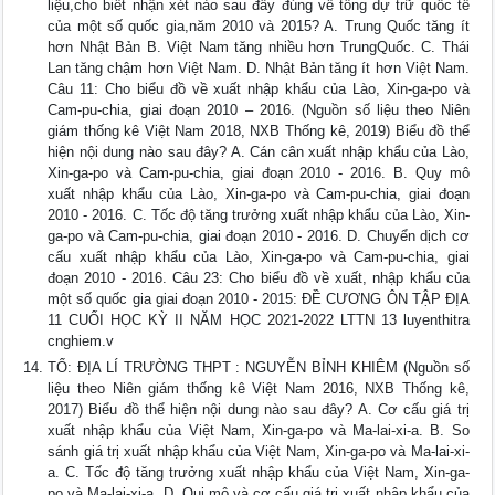
liệu,cho biết nhận xét nào sau đây đúng về tổng dự trữ quốc tế
của một số quốc gia,năm 2010 và 2015? A. Trung Quốc tăng ít
hơn Nhật Bản B. Việt Nam tăng nhiều hơn TrungQuốc. C. Thái
Lan tăng chậm hơn Việt Nam. D. Nhật Bản tăng ít hơn Việt Nam.
Câu 11: Cho biểu đồ về xuất nhập khẩu của Lào, Xin-ga-po và
Cam-pu-chia, giai đoạn 2010 – 2016. (Nguồn số liệu theo Niên
giám thống kê Việt Nam 2018, NXB Thống kê, 2019) Biểu đồ thể
hiện nội dung nào sau đây? A. Cán cân xuất nhập khẩu của Lào,
Xin-ga-po và Cam-pu-chia, giai đoạn 2010 - 2016. B. Quy mô
xuất nhập khẩu của Lào, Xin-ga-po và Cam-pu-chia, giai đoạn
2010 - 2016. C. Tốc độ tăng trưởng xuất nhập khẩu của Lào, Xin-
ga-po và Cam-pu-chia, giai đoạn 2010 - 2016. D. Chuyển dịch cơ
cấu xuất nhập khẩu của Lào, Xin-ga-po và Cam-pu-chia, giai
đoạn 2010 - 2016. Câu 23: Cho biểu đồ về xuất, nhập khẩu của
một số quốc gia giai đoạn 2010 - 2015: ĐỀ CƯƠNG ÔN TẬP ĐỊA
11 CUỐI HỌC KỲ II NĂM HỌC 2021-2022 LTTN 13 luyenthitra
cnghiem.v
TỔ: ĐỊA LÍ TRƯỜNG THPT : NGUYỄN BỈNH KHIÊM (Nguồn số
liệu theo Niên giám thống kê Việt Nam 2016, NXB Thống kê,
2017) Biểu đồ thể hiện nội dung nào sau đây? A. Cơ cấu giá trị
xuất nhập khẩu của Việt Nam, Xin-ga-po và Ma-lai-xi-a. B. So
sánh giá trị xuất nhập khẩu của Việt Nam, Xin-ga-po và Ma-lai-xi-
a. C. Tốc độ tăng trưởng xuất nhập khẩu của Việt Nam, Xin-ga-
po và Ma-lai-xi-a. D. Qui mô và cơ cấu giá trị xuất nhập khẩu của