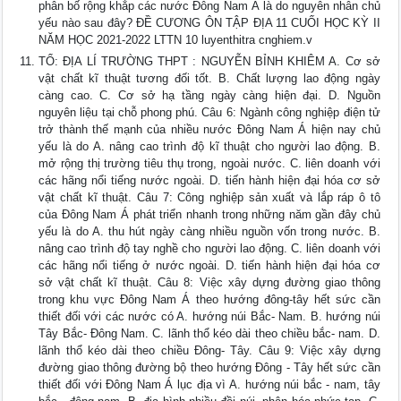
phân bố rộng khắp các nước Đông Nam Á là do nguyên nhân chủ
yếu nào sau đây? ĐỀ CƯƠNG ÔN TẬP ĐỊA 11 CUỐI HỌC KỲ II
NĂM HỌC 2021-2022 LTTN 10 luyenthitra cnghiem.v
TỔ: ĐỊA LÍ TRƯỜNG THPT : NGUYỄN BỈNH KHIÊM A. Cơ sở
vật chất kĩ thuật tương đối tốt. B. Chất lượng lao động ngày
càng cao. C. Cơ sở hạ tầng ngày càng hiện đại. D. Nguồn
nguyên liệu tại chỗ phong phú. Câu 6: Ngành công nghiệp điện tử
trở thành thế mạnh của nhiều nước Đông Nam Á hiện nay chủ
yếu là do A. nâng cao trình độ kĩ thuật cho người lao động. B.
mở rộng thị trường tiêu thụ trong, ngoài nước. C. liên doanh với
các hãng nổi tiếng nước ngoài. D. tiến hành hiện đại hóa cơ sở
vật chất kĩ thuật. Câu 7: Công nghiệp sản xuất và lắp ráp ô tô
của Đông Nam Á phát triển nhanh trong những năm gần đây chủ
yếu là do A. thu hút ngày càng nhiều nguồn vốn trong nước. B.
nâng cao trình độ tay nghề cho người lao động. C. liên doanh với
các hãng nổi tiếng ở nước ngoài. D. tiến hành hiện đại hóa cơ
sở vật chất kĩ thuật. Câu 8: Việc xây dựng đường giao thông
trong khu vực Đông Nam Á theo hướng đông-tây hết sức cần
thiết đối với các nước có A. hướng núi Bắc- Nam. B. hướng núi
Tây Bắc- Đông Nam. C. lãnh thổ kéo dài theo chiều bắc- nam. D.
lãnh thổ kéo dài theo chiều Đông- Tây. Câu 9: Việc xây dựng
đường giao thông đường bộ theo hướng Đông - Tây hết sức cần
thiết đối với Đông Nam Á lục địa vì A. hướng núi bắc - nam, tây