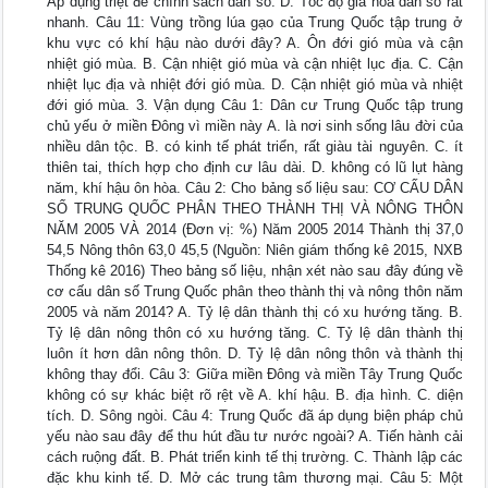
Áp dụng triệt để chính sách dân số. D. Tốc độ già hóa dân số rất
nhanh. Câu 11: Vùng trồng lúa gạo của Trung Quốc tập trung ở
khu vực có khí hậu nào dưới đây? A. Ôn đới gió mùa và cận
nhiệt gió mùa. B. Cận nhiệt gió mùa và cận nhiệt lục địa. C. Cận
nhiệt lục địa và nhiệt đới gió mùa. D. Cận nhiệt gió mùa và nhiệt
đới gió mùa. 3. Vận dụng Câu 1: Dân cư Trung Quốc tập trung
chủ yếu ở miền Đông vì miền này A. là nơi sinh sống lâu đời của
nhiều dân tộc. B. có kinh tế phát triển, rất giàu tài nguyên. C. ít
thiên tai, thích hợp cho định cư lâu dài. D. không có lũ lụt hàng
năm, khí hậu ôn hòa. Câu 2: Cho bảng số liệu sau: CƠ CẤU DÂN
SỐ TRUNG QUỐC PHÂN THEO THÀNH THỊ VÀ NÔNG THÔN
NĂM 2005 VÀ 2014 (Đơn vị: %) Năm 2005 2014 Thành thị 37,0
54,5 Nông thôn 63,0 45,5 (Nguồn: Niên giám thống kê 2015, NXB
Thống kê 2016) Theo bảng số liệu, nhận xét nào sau đây đúng về
cơ cấu dân số Trung Quốc phân theo thành thị và nông thôn năm
2005 và năm 2014? A. Tỷ lệ dân thành thị có xu hướng tăng. B.
Tỷ lệ dân nông thôn có xu hướng tăng. C. Tỷ lệ dân thành thị
luôn ít hơn dân nông thôn. D. Tỷ lệ dân nông thôn và thành thị
không thay đổi. Câu 3: Giữa miền Đông và miền Tây Trung Quốc
không có sự khác biệt rõ rệt về A. khí hậu. B. địa hình. C. diện
tích. D. Sông ngòi. Câu 4: Trung Quốc đã áp dụng biện pháp chủ
yếu nào sau đây để thu hút đầu tư nước ngoài? A. Tiến hành cải
cách ruộng đất. B. Phát triển kinh tế thị trường. C. Thành lập các
đặc khu kinh tế. D. Mở các trung tâm thương mại. Câu 5: Một