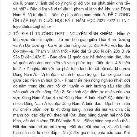
địa lí, phạm vi lãnh thổ có ý nghĩ gì đối với sự phát triển kinh tế–
xã hội? • Đặc điểm về vị trí địa lí, phạm vi lãnh thổ khu vực Đông
Nam Á: Vị trí địa lí: - Nằm ở phía đông nam châu Á. ĐỀ CƯƠNG
ÔN TẬP ĐỊA 11 CUỐI HỌC KỲ II NĂM HỌC 2021-2022 LTTN 1
luyenthitra cnghiem.v
TỔ: ĐỊA LÍ TRƯỜNG THPT : NGUYỄN BỈNH KHIÊM - Nằm ở
khu vực nội chí tuyến. - Là nơi tiếp giáp giữa Thái Bình Dương
và Ấn Độ Dương - Có vị trí cầu nối giữa lục địa Á-Âu với lục địa
Ô-xtrây-li-a. Phạm vi lãnh thổ: - Kéo dài từ 10o N đến 28o B và
92o Đ đến 142o Đ. - Bao gồm 11 quốc gia: hệ thống bán đảo, đảo
và quần đảo đan xen biển và vịnh phức tạp - Diện tích: 4,5 triệu
km2. • Ý nghĩa đối với sự phát triển kinh tế- xã hội của khu vực
Đông Nam Á: - Vị trí địa – chính trị quan trọng. - Là nơi giao thoa
giữa các nền văn hoá lớn. - Phát triển nền nông nghiệp nhiệt đới
do nằm trong khu vực nội chí tuyến -> ảnh hưởng sâu sắc đến
sản xuất và đời sống. Câu 2: So sánh đặc điểm tự nhiên của khu
vực Đông Nam Á lục địa và Đông Nam Á biển đảo? Đặc điểm tự
nhiên Đông Nam Á lục địa Đông Nam Á biển đảo - Địa hình miền
núi chiếm phần lớn bị -Ít đồng bằng, nhiều đồi núi và chia cắt
mạnh bởi các dãy núi theo núi lửa; đồng bằng duyên hải nhỏ Địa
hình, đất đai hướng TB-ĐN hoặc B-N: ..Đồng bằng hẹp châu thổ -
Đất đai màu mỡ do có lượng - Đất đai: đất phù sa, đất đỏ feralit
than của núi lửa bồi đắp. - Nhiệt đới gió mùa, phía bắc của -Khí