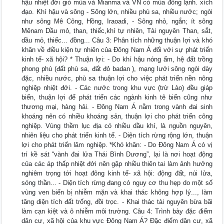
hậu nhiệt đới gió mùa và Mianma và VN có mùa đông lạnh. xích
đạo. Khí hậu và sông - Sông lớn, nhiều phù sa, nhiều nước; ngòi
như sông Mê Công, Hồng, Iraoadi, - Sông nhỏ, ngắn; ít sông
Mênam Dầu mỏ, than, thiếc,khí tự nhiên, Tài nguyên Than, sắt,
dầu mỏ, thiếc... đồng... Câu 3: Phân tích những thuận lợi và khó
khăn về điều kiện tự nhiên của Đông Nam Á đối với sự phát triển
kinh tế- xã hội? * Thuận lợi: - Do khí hậu nóng ẩm, hệ đất trồng
phong phú (đất phù sa, đất đỏ badan ), mạng lưới sông ngòi dày
đặc, nhiều nước, phù sa thuận lợi cho việc phát triển nền nông
nghiệp nhiệt đới. - Các nước trong khu vực (trừ Lào) đều giáp
biển, thuận lợi để phát triển các ngành kinh tê biển cũng như
thương mại, hàng hải. - Đông Nam Á nằm trong vành đai sinh
khoáng nên có nhiều khoáng sản, thuận lợi cho phát triển công
nghiệp. Vùng thềm lục địa có nhiều dầu khí, là nguồn nguyên,
nhiên liệu cho phát triển kinh tế. - Diện tích rừng rộng lớn, thuận
lợi cho phát triển lâm nghiệp. *Khó khăn: - Do Đông Nam Á có vị
trí kề sát “vành đai lửa Thái Bình Dương”, lại là nơi hoạt động
của các áp thấp nhiệt đới nên gặp nhiều thiên tai làm ảnh hưởng
nghiêm trọng tới hoạt đông kinh tế- xã hội: động đất, núi lửa,
sóng thần... - Diện tích rừng đang có nguy cơ thu hẹp do một số
vùng ven biển bị nhiễm mặn và khai thác không hợp lý..., làm
tăng diện tích đất trống, đồi trọc. - Khai thác tài nguyên bừa bãi
làm cạn kiệt và ô nhiễm môi trường. Câu 4: Trình bày đặc điểm
dân cư, xã hội của khu vực Đông Nam Á? Đặc điểm dân cư, xã