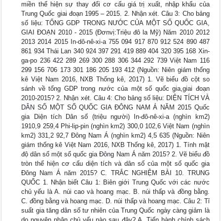
miền thể hiện sự thay đổi cơ cấu giá trị xuất, nhập khẩu của
Trung Quốc giai đoạn 1995 – 2015. 2. Nhận xét. Câu 3: Cho bảng
số liệu: TỔNG GDP TRONG NƯỚC CỦA MỘT SỐ QUỐC GIA,
GIAI ĐOẠN 2010 - 2015 (Đơnvị:Triệu đô la Mỹ) Năm 2010 2012
2013 2014 2015 In-dô-nê-xi-a 755 094 917 870 912 524 890 487
861 934 Thái Lan 340 924 397 291 419 889 404 320 395 168 Xin-
ga-po 236 422 289 269 300 288 306 344 292 739 Việt Nam 116
299 156 706 173 301 186 205 193 412 (Nguồn: Niên giám thống
kê Việt Nam 2016, NXB Thống kê, 2017) 1. Vẽ biểu đồ cột so
sánh về tổng GDP trong nước của một số quốc gia,giai đoạn
2010-2015? 2. Nhận xét. Câu 4: Cho bảng số liệu: DIỆN TÍCH VÀ
DÂN SỐ MỘT SỐ QUỐC GIA ĐÔNG NAM Á NĂM 2015 Quốc
gia Diện tích Dân số (triệu người) In-đô-nê-xi-a (nghìn km2)
1910,9 259,4 Phi-lip-pin (nghìn km2) 300,0 102,6 Việt Nam (nghìn
km2) 331,2 92,7 Đông Nam Á (nghìn km2) 4,5 635 (Nguồn: Niên
giám thống kê Việt Nam 2016, NXB Thống kê, 2017) 1. Tính mật
độ dân số một số quốc gia Đông Nam Á năm 2015? 2. Vẽ biểu đồ
tròn thể hiện cơ cấu diện tích và dân số của một số quốc gia
Đông Nam Á năm 2015? C. TRẮC NGHIỆM BÀI 10. TRUNG
QUỐC 1. Nhận biết Câu 1: Biên giới Trung Quốc với các nước
chủ yếu là A. núi cao và hoang mạc. B. núi thấp và đồng bằng.
C. đồng bằng và hoang mạc. D. núi thấp và hoang mạc. Câu 2: Tỉ
suất gia tăng dân số tư nhiên của Trung Quốc ngày càng giảm là
do nguyên nhân chủ yếu nào sau đây? A. Tiến hành chính sách