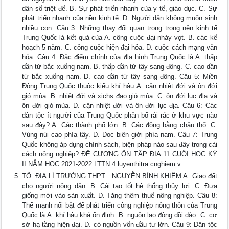
dân số triệt để. B. Sự phát triển nhanh của y tế, giáo dục. C. Sự
phát triển nhanh của nền kinh tế. D. Người dân không muốn sinh
nhiều con. Câu 3: Những thay đổi quan trọng trong nền kinh tế
Trung Quốc là kết quả của A. công cuộc đại nhảy vọt. B. các kế
hoạch 5 năm. C. công cuộc hiện đại hóa. D. cuộc cách mạng văn
hóa. Câu 4: Đặc điểm chính của địa hình Trung Quốc là A. thấp
dần từ bắc xuống nam. B. thấp dần từ tây sang đông. C. cao dần
từ bắc xuống nam. D. cao dần từ tây sang đông. Câu 5: Miền
Đông Trung Quốc thuộc kiểu khí hậu A. cận nhiệt đới và ôn đới
gió mùa. B. nhiệt đới và xichs đạo gió mùa. C. ôn đới lục địa và
ôn đới gió mùa. D. cận nhiệt đới và ôn đới lục địa. Câu 6: Các
dân tộc ít người của Trung Quốc phân bố rải rác ở khu vực nào
sau đây? A. Các thành phố lớn. B. Các đồng bằng châu thổ. C.
Vùng núi cao phía tây. D. Dọc biên giới phía nam. Câu 7: Trung
Quốc không áp dụng chính sách, biện pháp nào sau đây trong cải
cách nông nghiệp? ĐỀ CƯƠNG ÔN TẬP ĐỊA 11 CUỐI HỌC KỲ
II NĂM HỌC 2021-2022 LTTN 4 luyenthitra cnghiem.v
TỔ: ĐỊA LÍ TRƯỜNG THPT : NGUYỄN BỈNH KHIÊM A. Giao đất
cho người nông dân. B. Cải tạo tốt hệ thống thủy lợi. C. Đưa
giống mới vào sản xuất. D. Tăng thêm thuế nông nghiệp. Câu 8:
Thế mạnh nổi bật để phát triển công nghiệp nông thôn của Trung
Quốc là A. khí hậu khá ổn định. B. nguồn lao động dồi dào. C. cơ
sở hạ tầng hiện đại. D. có nguồn vốn đầu tư lớn. Câu 9: Dân tộc