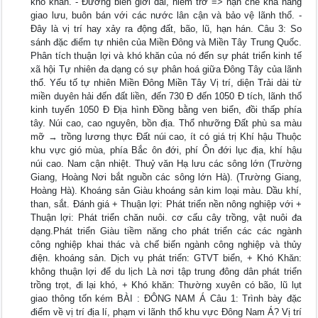
khó khăn. - Đường biên giới dài, hiểm trở => hạn chế khả năng
giao lưu, buôn bán với các nước lân cận và bảo vệ lãnh thổ. -
Đây là vị trí hay xảy ra động đất, bão, lũ, hạn hán. Câu 3: So
sánh đặc điểm tự nhiên của Miền Đông và Miền Tây Trung Quốc.
Phân tích thuận lợi và khó khăn của nó đến sự phát triển kinh tế
xã hội Tự nhiên đa dạng có sự phân hoá giữa Đông Tây của lãnh
thổ. Yếu tố tự nhiên Miền Đông Miền Tây Vị trí, diện Trải dài từ
miền duyên hải đến đất liền, đến 730 Đ đến 1050 Đ tích, lãnh thổ
kinh tuyến 1050 Đ Địa hình Đồng bằng ven biển, đồi thấp phía
tây. Núi cao, cao nguyên, bồn địa. Thổ nhưỡng Đất phù sa màu
mỡ → trồng lương thực Đất núi cao, ít có giá trị Khí hậu Thuộc
khu vực gió mùa, phía Bắc ôn đới, phí Ôn đới lục địa, khí hậu
núi cao. Nam cận nhiệt. Thuỷ văn Hạ lưu các sông lớn (Trường
Giang, Hoàng Nơi bắt nguồn các sông lớn Hà). (Trường Giang,
Hoàng Hà). Khoáng sản Giàu khoáng sản kim loại màu. Dầu khí,
than, sắt. Đánh giá + Thuận lợi: Phát triển nền nông nghiệp với +
Thuận lợi: Phát triển chăn nuôi. cơ cấu cây trồng, vật nuôi đa
dạng.Phát triển Giàu tiềm năng cho phát triển các các ngành
công nghiệp khai thác và chế biến ngành công nghiệp và thủy
điện. khoáng sản. Dịch vụ phát triển: GTVT biển, + Khó Khăn:
không thuận lợi để du lịch Là nơi tập trung đông dân phát triển
trồng trọt, đi lại khó, + Khó khăn: Thường xuyên có bão, lũ lụt
giao thông tốn kém BÀI : ĐÔNG NAM Á Câu 1: Trình bày đặc
điểm về vị trí địa lí, phạm vi lãnh thổ khu vực Đông Nam Á? Vị trí