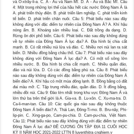
và Ô-xtrây-li-a. C. Á - Âu và Nam Mĩ. D. Á - Âu và Bắc Mĩ. Câu
4: Một trong những lợi thế của hầu hết các nước Đông Nam Á là
A. phát triển thủy điện. B. phát triển lâm nghiệp. C. phát triển kinh
tế biển. D. phát triển chăn nuôi. Câu 5: Phát biểu nào sau đây
không đúng với đặc điểm tự nhiên của Đông Nam Á? A. Khí hậu
nóng ẩm. B. Khoáng sản nhiều loại. C. Đất trồng đa dạng. D.
Rừng ôn đới phổ biến. Câu 6: Phát biểu nào sau đây không đúng
về tự nhiên của Đông Nam Á lục địa? A. Địa hình bị chia cắt
mạnh. B. Có rất nhiều núi lửa và đảo. C. Nhiều nơi núi lan ra sát
biển. D. Nhiều đồng bằng châu thổ. Câu 7: Phát biểu nào sau đây
không đúng với Đông Nam Á lục địa? A. Có một số sông lớn
nhiều nước. B. Địa hình bị chia cắt mạnh. C. Nhiều quần đảo,
đảo và núi lửa. D. Có các đồng bằng phù sa. Câu 8: Phát biểu
nào sau đây không đúng với đặc điểm tự nhiên của Đông Nam Á
biển đảo? A. Khí hậu có một mùa đông lạnh. B. Đồng bằng có đất
đai màu mỡ. C. Tập trung nhiều đảo, quần đảo. D. Ít đồng bằng,
nhiều đồi núi. Câu 9: Đảo lớn nhất trong khu vực Đông Nam Á và
lớn thứ ba trên thế giới là A. Gia-va. B. Lu-xôn. C. Xu-ma-tra. D.
Ca-li-man-tan. Câu 10: Các quốc gia nào sau đây không thuộc
Đông Nam Á biển đảo? A. Thái Lan, Đông-Ti-mo. B. Bru-nây, Phi-
lip-pin. C. Xing-ga-po, Cam-pu-chia. D. Cam-pu-chia, Việt Nam.
Câu 11: Phát biểu nào sau đây không đúng với đặc điểm tự nhiên
Đông Nam Á lục địa? ĐỀ CƯƠNG ÔN TẬP ĐỊA 11 CUỐI HỌC
KỲ II NĂM HỌC 2021-2022 LTTN 8 luyenthitra cnghiem.v