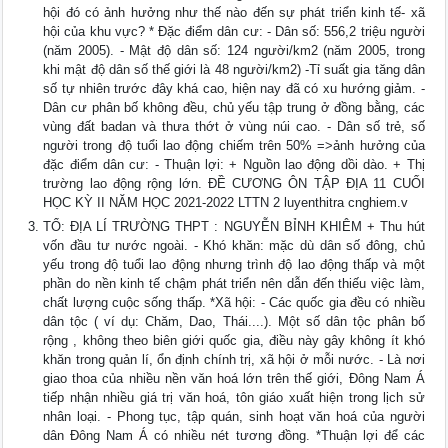
hội đó có ảnh hưởng như thế nào đến sự phát triển kinh tế- xã
hội của khu vực? * Đặc điểm dân cư: - Dân số: 556,2 triệu người
(năm 2005). - Mật độ dân số: 124 người/km2 (năm 2005, trong
khi mật độ dân số thế giới là 48 người/km2) -Tỉ suất gia tăng dân
số tự nhiên trước đây khá cao, hiện nay đã có xu hướng giảm. -
Dân cư phân bố không đều, chủ yếu tập trung ở đồng bằng, các
vùng đất badan và thưa thớt ở vùng núi cao. - Dân số trẻ, số
người trong độ tuổi lao động chiếm trên 50% =>ảnh hưởng của
đặc điểm dân cư: - Thuận lợi: + Nguồn lao động dồi dào. + Thị
trường lao động rộng lớn. ĐỀ CƯƠNG ÔN TẬP ĐỊA 11 CUỐI
HỌC KỲ II NĂM HỌC 2021-2022 LTTN 2 luyenthitra cnghiem.v
TỔ: ĐỊA LÍ TRƯỜNG THPT : NGUYỄN BỈNH KHIÊM + Thu hút
vốn đầu tư nước ngoài. - Khó khăn: mặc dù dân số đông, chủ
yếu trong độ tuổi lao động nhưng trình độ lao động thấp và một
phần do nền kinh tế chậm phát triển nên dẫn đến thiếu việc làm,
chất lượng cuộc sống thấp. *Xã hội: - Các quốc gia đều có nhiều
dân tộc ( ví dụ: Chăm, Dao, Thái....). Một số dân tộc phân bố
rộng , không theo biên giới quốc gia, điều này gây không ít khó
khăn trong quản lí, ổn định chính trị, xã hội ở mỗi nước. - Là nơi
giao thoa của nhiều nền văn hoá lớn trên thế giới, Đông Nam Á
tiếp nhận nhiều giá trị văn hoá, tôn giáo xuất hiện trong lịch sử
nhân loại. - Phong tục, tập quán, sinh hoạt văn hoá của người
dân Đông Nam Á có nhiều nét tương đồng. *Thuận lợi để các