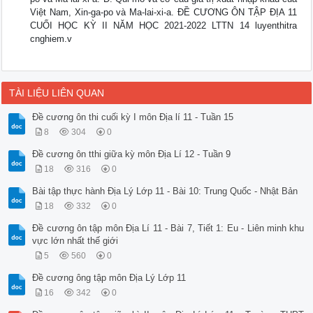
Việt Nam, Xin-ga-po và Ma-lai-xi-a. ĐỀ CƯƠNG ÔN TẬP ĐỊA 11
CUỐI HỌC KỲ II NĂM HỌC 2021-2022 LTTN 14 luyenthitra
cnghiem.v
TÀI LIỆU LIÊN QUAN
Đề cương ôn thi cuối kỳ I môn Địa lí 11 - Tuần 15
8
304
0
Đề cương ôn tthi giữa kỳ môn Địa Lí 12 - Tuần 9
18
316
0
Bài tập thực hành Địa Lý Lớp 11 - Bài 10: Trung Quốc - Nhật Bản
18
332
0
Đề cương ôn tập môn Địa Lí 11 - Bài 7, Tiết 1: Eu - Liên minh khu
vực lớn nhất thế giới
5
560
0
Đề cương ông tập môn Địa Lý Lớp 11
16
342
0