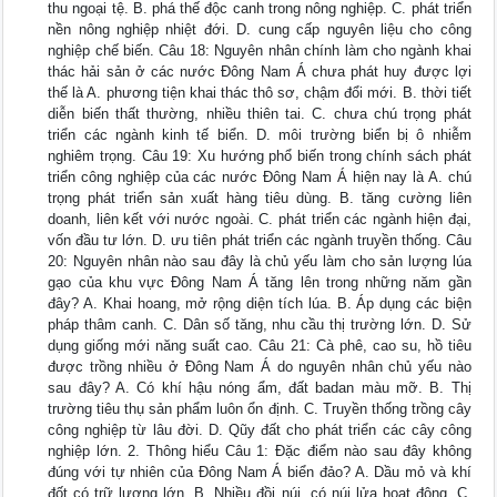
thu ngoại tệ. B. phá thế độc canh trong nông nghiệp. C. phát triển
nền nông nghiệp nhiệt đới. D. cung cấp nguyên liệu cho công
nghiệp chế biến. Câu 18: Nguyên nhân chính làm cho ngành khai
thác hải sản ở các nước Đông Nam Á chưa phát huy được lợi
thế là A. phương tiện khai thác thô sơ, chậm đổi mới. B. thời tiết
diễn biến thất thường, nhiều thiên tai. C. chưa chú trọng phát
triển các ngành kinh tế biển. D. môi trường biển bị ô nhiễm
nghiêm trọng. Câu 19: Xu hướng phổ biến trong chính sách phát
triển công nghiệp của các nước Đông Nam Á hiện nay là A. chú
trọng phát triển sản xuất hàng tiêu dùng. B. tăng cường liên
doanh, liên kết với nước ngoài. C. phát triển các ngành hiện đại,
vốn đầu tư lớn. D. ưu tiên phát triển các ngành truyền thống. Câu
20: Nguyên nhân nào sau đây là chủ yếu làm cho sản lượng lúa
gạo của khu vực Đông Nam Á tăng lên trong những năm gần
đây? A. Khai hoang, mở rộng diện tích lúa. B. Áp dụng các biện
pháp thâm canh. C. Dân số tăng, nhu cầu thị trường lớn. D. Sử
dụng giống mới năng suất cao. Câu 21: Cà phê, cao su, hồ tiêu
được trồng nhiều ở Đông Nam Á do nguyên nhân chủ yếu nào
sau đây? A. Có khí hậu nóng ẩm, đất badan màu mỡ. B. Thị
trường tiêu thụ sản phẩm luôn ổn định. C. Truyền thống trồng cây
công nghiệp từ lâu đời. D. Qũy đất cho phát triển các cây công
nghiệp lớn. 2. Thông hiểu Câu 1: Đặc điểm nào sau đây không
đúng với tự nhiên của Đông Nam Á biển đảo? A. Dầu mỏ và khí
đốt có trữ lượng lớn. B. Nhiều đồi núi, có núi lửa hoạt động. C.