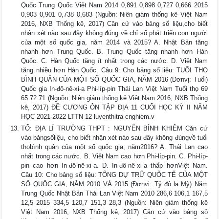
Quốc Trung Quốc Việt Nam 2014 0,891 0,898 0,727 0,666 2015
0,903 0,901 0,738 0,683 (Nguồn: Niên giám thống kê Việt Nam
2016, NXB Thống kê, 2017) Căn cứ vào bảng số liệu,cho biết
nhận xét nào sau đây không đúng về chỉ số phát triển con người
của một số quốc gia, năm 2014 và 2015? A. Nhật Bản tăng
nhanh hơn Trung Quốc. B. Trung Quốc tăng nhanh hơn Hàn
Quốc. C. Hàn Quốc tăng ít nhất trong các nước. D. Việt Nam
tăng nhiều hơn Hàn Quốc. Câu 9: Cho bảng số liệu: TUỔI THỌ
BÌNH QUÂN CỦA MỘT SỐ QUỐC GIA, NĂM 2016 (Đơnvị: Tuổi)
Quốc gia In-đô-nê-xi-a Phi-líp-pin Thái Lan Việt Nam Tuổi thọ 69
65 72 71 (Nguồn: Niên giám thống kê Việt Nam 2016, NXB Thống
kê, 2017) ĐỀ CƯƠNG ÔN TẬP ĐỊA 11 CUỐI HỌC KỲ II NĂM
HỌC 2021-2022 LTTN 12 luyenthitra cnghiem.v
TỔ: ĐỊA LÍ TRƯỜNG THPT : NGUYỄN BỈNH KHIÊM Căn cứ
vào bảngsốliệu, cho biết nhận xét nào sau đây không đúngvề tuổi
thọbình quân của một số quốc gia, năm2016? A. Thái Lan cao
nhất trong các nước. B. Việt Nam cao hơn Phi-líp-pin. C. Phi-líp-
pin cao hơn In-đô-nê-xi-a. D. In-đô-nê-xi-a thấp hơnViệt Nam.
Câu 10: Cho bảng số liệu: TỔNG DỰ TRỮ QUỐC TẾ CỦA MỘT
SỐ QUỐC GIA, NĂM 2010 VÀ 2015 (Đơnvị: Tỷ đô la Mỹ) Năm
Trung Quốc Nhật Bản Thái Lan Việt Nam 2010 286,6 106,1 167,5
12,5 2015 334,5 120,7 151,3 28,3 (Nguồn: Niên giám thống kê
Việt Nam 2016, NXB Thống kê, 2017) Căn cứ vào bảng số