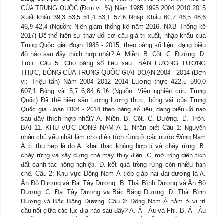
CỦA TRUNG QUỐC (Đơn vị: %) Năm 1985 1995 2004 2010 2015
Xuất khẩu 39,3 53,5 51,4 53,1 57,6 Nhập Khẩu 60,7 46,5 48,6
46,9 42,4 (Nguồn: Niên giám thống kê năm 2016, NXB Thống kê
2017) Để thể hiện sự thay đổi cơ cấu giá trị xuất, nhập khẩu của
Trung Quốc giai đoạn 1985 - 2015, theo bảng số liệu, dạng biểu
đồ nào sau đây thích hợp nhất? A. Miền. B. Cột. C. Đường. D.
Tròn. Câu 5: Cho bảng số liệu sau: SẢN LƯỢNG LƯƠNG
THỰC, BÔNG CỦA TRUNG QUỐC GIAI ĐOẠN 2004 - 2014 (Đơn
vị: Triệu tấn) Năm 2004 2012 2014 Lương thực 422,5 590,0
607,1 Bông vải 5,7 6,84 6,16 (Nguồn: Viện nghiên cứu Trung
Quốc) Để thể hiện sản lượng lương thực, bông vải của Trung
Quốc giai đoạn 2004 - 2014 theo bảng số liệu, dạng biểu đồ nào
sau đây thích hợp nhất? A. Miền. B. Cột. C. Đường. D. Tròn.
BÀI 11. KHU VỰC ĐÔNG NAM Á 1. Nhận biết Câu 1: Nguyên
nhân chủ yếu nhất làm cho diện tích rừng ở các nước Đông Nam
Á bị thu hẹp là do A. khai thác không hợp lí và cháy rừng. B.
cháy rừng và xây dựng nhà máy thủy điện. C. mở rộng diện tích
đất canh tác nông nghiệp. D. kết quả trồng rừng còn nhiều hạn
chế. Câu 2: Khu vực Đông Nam Á tiếp giáp hai đại dương là A.
Ấn Độ Dương và Đại Tây Dương. B. Thái Bình Dương và Ấn Độ
Dương. C. Đại Tây Dương và Bắc Băng Dương. D. Thái Bình
Dương và Bắc Băng Dương. Câu 3: Đông Nam Á nằm ở vị trí
cầu nối giữa các lục địa nào sau đây? A. Á - Âu và Phi. B. Á - Âu