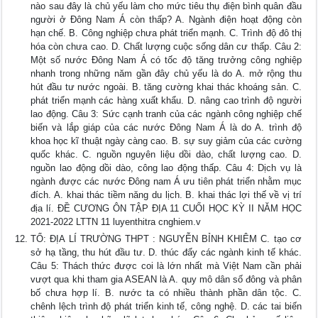
nào sau đây là chủ yếu làm cho mức tiêu thụ điện bình quân đầu
người ở Đông Nam Á còn thấp? A. Ngành điện hoạt động còn
hạn chế. B. Công nghiệp chưa phát triển mạnh. C. Trình độ đô thị
hóa còn chưa cao. D. Chất lượng cuộc sống dân cư thấp. Câu 2:
Một số nước Đông Nam Á có tốc độ tăng trưởng công nghiệp
nhanh trong những năm gần đây chủ yếu là do A. mở rộng thu
hút đầu tư nước ngoài. B. tăng cường khai thác khoáng sản. C.
phát triển mạnh các hàng xuất khẩu. D. nâng cao trình độ người
lao động. Câu 3: Sức cạnh tranh của các ngành công nghiệp chế
biến và lắp giáp của các nước Đông Nam Á là do A. trình độ
khoa học kĩ thuật ngày càng cao. B. sự suy giảm của các cường
quốc khác. C. nguồn nguyên liệu dồi dào, chất lượng cao. D.
nguồn lao động dồi dào, công lao động thấp. Câu 4: Dịch vụ là
ngành được các nước Đông nam Á ưu tiên phát triển nhằm mục
đích. A. khai thác tiềm năng du lịch. B. khai thác lợi thế về vị trí
địa lí. ĐỀ CƯƠNG ÔN TẬP ĐỊA 11 CUỐI HỌC KỲ II NĂM HỌC
2021-2022 LTTN 11 luyenthitra cnghiem.v
TỔ: ĐỊA LÍ TRƯỜNG THPT : NGUYỄN BỈNH KHIÊM C. tạo cơ
sở hạ tầng, thu hút đầu tư. D. thúc đẩy các ngành kinh tế khác.
Câu 5: Thách thức được coi là lớn nhất mà Việt Nam cần phải
vượt qua khi tham gia ASEAN là A. quy mô dân số đông và phân
bố chưa hợp lí. B. nước ta có nhiều thành phần dân tộc. C.
chênh lệch trình độ phát triển kinh tế, công nghệ. D. các tai biến