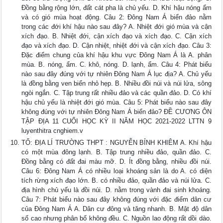
Đồng bằng rộng lớn, đất cát pha là chủ yếu. D. Khí hậu nóng ẩm
và có gió mùa hoạt động. Câu 2: Đông Nam Á biển đảo nằm
trong các đới khí hậu nào sau đây? A. Nhiệt đới gió mùa và cận
xích đạo. B. Nhiệt đới, cận xích đạo và xích đạo. C. Cận xích
đạo và xích đạo. D. Cận nhiệt, nhiệt đới và cận xích đạo. Câu 3:
Đặc điểm chung của khí hậu khu vực Đông Nam Á là A. phân
mùa. B. nóng, ẩm. C. khô, nóng. D. lạnh, ẩm. Câu 4: Phát biểu
nào sau đây đúng với tự nhiên Đông Nam Á lục địa? A. Chủ yếu
là đồng bằng ven biển nhỏ hẹp. B. Nhiều đồi núi và núi lửa, sông
ngòi ngắn. C. Tập trung rất nhiều đảo và các quần đảo. D. Có khí
hậu chủ yếu là nhiệt đới gió mùa. Câu 5: Phát biểu nào sau đây
không đúng với tự nhiên Đông Nam Á biển đảo? ĐỀ CƯƠNG ÔN
TẬP ĐỊA 11 CUỐI HỌC KỲ II NĂM HỌC 2021-2022 LTTN 9
luyenthitra cnghiem.v
TỔ: ĐỊA LÍ TRƯỜNG THPT : NGUYỄN BỈNH KHIÊM A. Khí hậu
có một mùa đông lạnh. B. Tập trung nhiều đảo, quần đảo. C.
Đồng bằng có đất đai màu mỡ. D. Ít đồng bằng, nhiều đồi núi.
Câu 6: Đông Nam Á có nhiều loại khoáng sản là do A. có diện
tích rừng xích đạo lớn. B. có nhiều đảo, quần đảo và núi lửa. C.
địa hình chủ yếu là đồi núi. D. nằm trong vành đai sinh khoáng.
Câu 7: Phát biểu nào sau đây không đúng với đặc điểm dân cư
của Đông Nam Á A. Dân cư đông và tăng nhanh. B. Mật độ dân
số cao nhưng phân bố không đều. C. Nguồn lao động rất dồi dào.