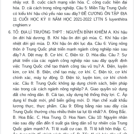
nhảy vọt. B. cuộc cách mạng văn hóa. C. công cuộc hiện đại
hóa. D. cải cách trong nông nghiệp. Câu 5: Miền Tây Trung Quốc
có kiểu khí hậu chủ yếu nào sau đây? ĐỀ CƯƠNG ÔN TẬP ĐỊA
11 CUỐI HỌC KỲ II NĂM HỌC 2021-2022 LTTN 5 luyenthitra
cnghiem.v
TỔ: ĐỊA LÍ TRƯỜNG THPT : NGUYỄN BỈNH KHIÊM A. Khí hậu
ôn đới hải dương. B. Khí hậu ôn đới gió mùa. C. Khí hậu cận
nhiệt đới gió mùa. D. Khí hậu ôn đới lục địa. Câu 6: Vùng nông
thôn ở Trung Quốc phát triển mạnh ngành công nghiệp nào sau
đây? A. Dệt may. B. Cơ khí. C. Điện tử. D. Hóa dầu. Câu 7: Sự
phát triển của các ngành công nghiệp nào sau đây quyết định
việc Trung Quốc chế tạo thành công tàu vũ trụ? A. Điện, luyện
kim, cơ khí. B. Điện, chế tạo máy, cơ khí. C. Điện tử, cơ khí
chính xác, máy tự động. D. Điện tử, luyện kim, cơ khí chính
xác. Câu 8: Trung Quốc không áp dụng chính sách, biện pháp
nào trong cải cách ngành nông nghiệp? A. Giao quyền sử dụng
đất cho nông dân. B. Cải tạo, xây dựng hệ thống thủy lợi. C. Áp
dụng kĩ thuật mới, phổ biến giống mới. D. Hạn chế xuất khẩu
lương thực, thực phẩm. Câu 9: Đồng bằng nào sau đây của
Trung Quốc thường chịu nhiều thiên tai lụt lội nhất? A. Đông Bắc.
B. Hoa Bắc. C. Hoa Trung. D. Hoa Nam. Câu 10: Nguyên nhân
nào sau đây dẫn đến tỉ suất gia tăng dân số tự nhiên của Trung
Quốc giảm mạnh? A. Tỉ lệ xuất cư cao. B. Tỉ lệ kết hôn thấp. C.