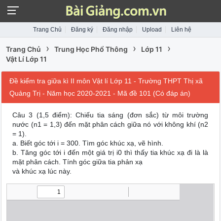
Trang Chủ
Đăng ký
Đăng nhập
Upload
Liên hệ
›
›
›
Trang Chủ
Trung Học Phổ Thông
Lớp 11
Vật Lí Lớp 11
Đề kiểm tra giữa kì II môn Vật lí Lớp 11 - Trường THPT Thị xã
Quảng Trị - Năm học 2020-2021 - Mã đề 101 (Có đáp án)
Câu 3 (1,5 điểm): Chiếu tia sáng (đơn sắc) từ môi trường
nước (n1 = 1,3) đến mặt phân cách giữa nó với không khí (n2
= 1).
a. Biết góc tới i = 300. Tìm góc khúc xạ, vẽ hình.
b. Tăng góc tới i đến một giá trị i0 thì thấy tia khúc xạ đi là là
mặt phân cách. Tính góc giữa tia phản xạ
và khúc xạ lúc này.