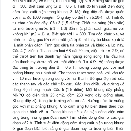
đều với tốc độ v=10m/s, theo hướng hợp với đường sức từ góc
α = 300. Biết cảm ứng từ B = 0,5 T. Tính độ lớn suất điện động
cảm ứng xuất hiện trong khung. 3. Một ống dây dài được quấn
với mật độ 1000 vòng/m. Ống dây có thể tích 5.10-4 m3. Tính độ
tự cảm của ống dây. Câu 3 (1,5 điểm): Chiếu tia sáng (đơn sắc)
từ môi trường nước (n1 = 1,3) đến mặt phân cách giữa nó với
không khí (n2 = 1). a. Biết góc tới i = 300. Tìm góc khúc xạ, vẽ
hình. b. Tăng góc tới i đến một giá trị i0 thì thấy tia khúc xạ đi là
là mặt phân cách. Tính góc giữa tia phản xạ và khúc xạ lúc này.
Câu 4 (1 điểm): Thanh kim loại AB dài 20 cm, điện trở r = 2 Ω, có
thể trượt trên hai thanh ray nằm ngang song song. Hai đầu kia
của thanh ray được nối với một điện trở R = 4 Ω. Hệ thống được
đặt trong từ trường đều B = 0,5 T, hướng vuông góc với mặt
phẳng khung như hình vẽ. Cho thanh trượt sang phải với vận tốc
v = 10 m/s hướng song song với hai thanh. Bỏ qua điện trở của
các thanh ray và các chỗ tiếp xúc. Xác định chiều và cường độ
dòng điện trong mạch. Câu 5 (1.5 điểm): Một khung dây phẳng
MNPQ có diện tích 25 cm2, gồm 250 vòng dây giống nhau.
Khung dây đặt trong từ trường đều có các đường sức từ vuông
góc với mặt phẳng khung. Cho cảm ứng từ biến thiên theo thời
gian như hình vẽ. a. Trong khung sẽ xuất hiện dòng điện cảm
ứng trong những giai đoạn nào? Tìm chiều dòng điện ở các giai
đoạn đó? b. Tính suất điện động cảm ứng xuất hiện trong khung
ở giai đoạn BC, biết rằng ở giai đoạn này từ trường biến thiên