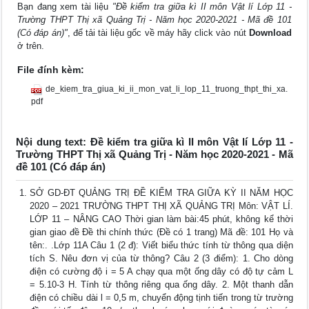
Bạn đang xem tài liệu
"Đề kiểm tra giữa kì II môn Vật lí Lớp 11 -
Trường THPT Thị xã Quảng Trị - Năm học 2020-2021 - Mã đề 101
(Có đáp án)"
, để tải tài liệu gốc về máy hãy click vào nút
Download
ở trên.
File đính kèm:
de_kiem_tra_giua_ki_ii_mon_vat_li_lop_11_truong_thpt_thi_xa.
pdf
Nội dung text: Đề kiểm tra giữa kì II môn Vật lí Lớp 11 -
Trường THPT Thị xã Quảng Trị - Năm học 2020-2021 - Mã
đề 101 (Có đáp án)
SỞ GD-ĐT QUẢNG TRỊ ĐỀ KIỂM TRA GIỮA KỲ II NĂM HỌC
2020 – 2021 TRƯỜNG THPT THỊ XÃ QUẢNG TRỊ Môn: VẬT LÍ.
LỚP 11 – NÂNG CAO Thời gian làm bài:45 phút, không kể thời
gian giao đề Đề thi chính thức (Đề có 1 trang) Mã đề: 101 Họ và
tên:. .Lớp 11A Câu 1 (2 đ): Viết biểu thức tính từ thông qua diện
tích S. Nêu đơn vị của từ thông? Câu 2 (3 điểm): 1. Cho dòng
điện có cường độ i = 5 A chạy qua một ống dây có độ tự cảm L
= 5.10-3 H. Tính từ thông riêng qua ống dây. 2. Một thanh dẫn
điện có chiều dài l = 0,5 m, chuyển động tịnh tiến trong từ trường