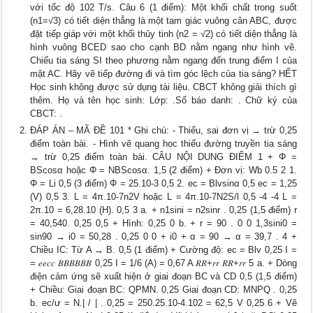
với tốc độ 102 T/s. Câu 6 (1 điểm): Một khối chất trong suốt
(n1=√3) có tiết diện thẳng là một tam giác vuông cân ABC, được
đặt tiếp giáp với một khối thủy tinh (n2 = √2) có tiết diện thẳng là
hình vuông BCED sao cho cạnh BD nằm ngang như hình vẽ.
Chiếu tia sáng SI theo phương nằm ngang đến trung điểm I của
mặt AC. Hãy vẽ tiếp đường đi và tìm góc lệch của tia sáng? HẾT
Học sinh không được sử dụng tài liệu. CBCT không giải thích gì
thêm. Họ và tên học sinh: Lớp: .Số báo danh: . Chữ ký của
CBCT: .
ĐÁP ÁN – MÃ ĐỀ 101 * Ghi chú: - Thiếu, sai đơn vị → trừ 0,25
điểm toàn bài. - Hình vẽ quang học thiếu đường truyền tia sáng
→ trừ 0,25 điểm toàn bài. CÂU NỘI DUNG ĐIỂM 1 + Φ =
BScosα hoặc Φ = NBScosα. 1,5 (2 điểm) + Đơn vị: Wb 0.5 2 1.
Φ = Li 0,5 (3 điểm) Φ = 25.10-3 0,5 2. ec = Blvsinα 0,5 ec = 1,25
(V) 0,5 3. L = 4π.10-7n2V hoặc L = 4π.10-7N2S/l 0,5 -4 -4 L =
2π.10 = 6,28.10 (H). 0,5 3 a. + n1sini = n2sinr . 0,25 (1,5 điểm) r
= 40,540. 0,25 0,5 + Hình: 0,25 0 b. + r = 90 . 0 0 1,3sini0 =
sin90 → i0 = 50,28 . 0,25 0 0 + i0 + α = 90 → α = 39,7 . 4 +
Chiều IC: Từ A → B. 0,5 (1 điểm) + Cường độ: ec = Blv 0,25 I =
= 𝑒𝑒𝑐𝑐 𝐵𝐵𝐵𝐵𝐵𝐵 0,25 I = 1/6 (A) = 0,67 A 𝑅𝑅+𝑟𝑟 𝑅𝑅+𝑟𝑟 5 a. + Dòng
điện cảm ứng sẽ xuất hiện ở giai đoạn BC và CD 0,5 (1,5 điểm)
+ Chiều: Giai đoạn BC: QPMN. 0,25 Giai đoạn CD: MNPQ . 0,25
b. ec/ư = N.| / | . 0,25 = 250.25.10-4.102 = 62,5 V 0,25 6 + Vẽ