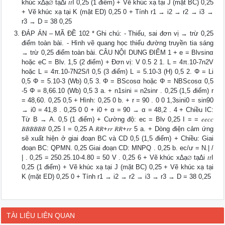
khúc x∆ạ∅ tạ∆i 𝑡𝑡I 0,25 (1 điểm) + Vẽ khúc xạ tại J (mặt BC) 0,25
+ Vẽ khúc xạ tại K (mặt ED) 0,25 0 + Tính r1 → i2 → r2 → i3 →
r3 → D = 38 0,25
ĐÁP ÁN – MÃ ĐỀ 102 * Ghi chú: - Thiếu, sai đơn vị → trừ 0,25
điểm toàn bài. - Hình vẽ quang học thiếu đường truyền tia sáng
→ trừ 0,25 điểm toàn bài. CÂU NỘI DUNG ĐIỂM 1 + e = Blvsinα
hoặc eC = Blv. 1,5 (2 điểm) + Đơn vị: V 0.5 2 1. L = 4π.10-7n2V
hoặc L = 4π.10-7N2S/l 0,5 (3 điểm) L = 5.10-3 (H) 0,5 2. Φ = Li
0,5 Φ = 5.10-3 (Wb) 0,5 3. Φ = BScosα hoặc Φ = NBScosα 0,5
-5 Φ = 8,66.10 (Wb) 0,5 3 a. + n1sini = n2sinr . 0,25 (1,5 điểm) r
= 48,60. 0,25 0,5 + Hình: 0,25 0 b. + r = 90 . 0 0 1,3sini0 = sin90
→ i0 = 41,8 . 0,25 0 0 + i0 + α = 90 → α = 48,2 . 4 + Chiều IC:
Từ B → A. 0,5 (1 điểm) + Cường độ: ec = Blv 0,25 I = = 𝑒𝑒𝑐𝑐
𝐵𝐵𝐵𝐵𝐵𝐵 0,25 I = 0,25 A 𝑅𝑅+𝑟𝑟 𝑅𝑅+𝑟𝑟 5 a. + Dòng điện cảm ứng
sẽ xuất hiện ở giai đoạn BC và CD 0,5 (1,5 điểm) + Chiều: Giai
đoạn BC: QPMN. 0,25 Giai đoạn CD: MNPQ . 0,25 b. ec/ư = N.| /
| . 0,25 = 250.25.10-4.80 = 50 V . 0,25 6 + Vẽ khúc x∆ạ∅ tạ∆i 𝑡𝑡I
0,25 (1 điểm) + Vẽ khúc xạ tại J (mặt BC) 0,25 + Vẽ khúc xạ tại
K (mặt ED) 0,25 0 + Tính r1 → i2 → r2 → i3 → r3 → D = 38 0,25
TÀI LIỆU LIÊN QUAN