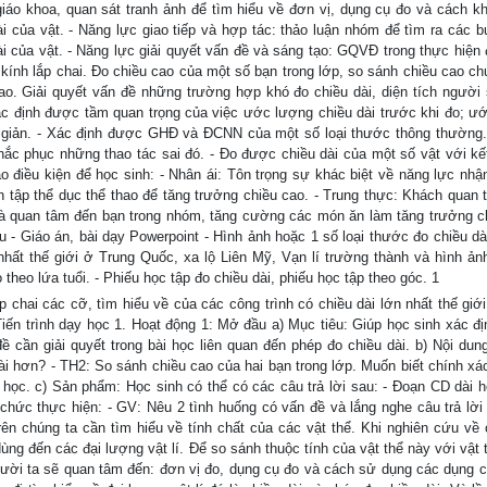
giáo khoa, quan sát tranh ảnh để tìm hiểu về đơn vị, dụng cụ đo và cách k
i của vật. - Năng lực giao tiếp và hợp tác: thảo luận nhóm để tìm ra các b
ài của vật. - Năng lực giải quyết vấn đề và sáng tạo: GQVĐ trong thực hiện 
kính lắp chai. Đo chiều cao của một số bạn trong lớp, so sánh chiều cao ch
 cao. Giải quyết vấn đề những trường hợp khó đo chiều dài, diện tích người
Xác định được tầm quan trọng của việc ước lượng chiều dài trước khi đo; ư
 giản. - Xác định được GHĐ và ĐCNN của một số loại thước thông thường. 
ắc phục những thao tác sai đó. - Đo được chiều dài của một số vật với kết
o điều kiện để học sinh: - Nhân ái: Tôn trọng sự khác biệt về năng lực nhận
n tập thể dục thể thao để tăng trưởng chiều cao. - Trung thực: Khách quan t
và quan tâm đến bạn trong nhóm, tăng cường các món ăn làm tăng trưởng c
ệu - Giáo án, bài dạy Powerpoint - Hình ảnh hoặc 1 số loại thước đo chiều d
hất thế giới ở Trung Quốc, xa lộ Liên Mỹ, Vạn lí trường thành và hình ản
 theo lứa tuổi. - Phiếu học tập đo chiều dài, phiếu học tập theo góc. 1
 chai các cỡ, tìm hiểu về của các công trình có chiều dài lớn nhất thế giới
 Tiến trình dạy học 1. Hoạt động 1: Mở đầu a) Mục tiêu: Giúp học sinh xác đ
 cần giải quyết trong bài học liên quan đến phép đo chiều dài. b) Nội dung
i hơn? - TH2: So sánh chiều cao của hai bạn trong lớp. Muốn biết chính xác
 học. c) Sản phẩm: Học sinh có thể có các câu trả lời sau: - Đoạn CD dài 
hức thực hiện: - GV: Nêu 2 tình huống có vấn đề và lắng nghe câu trả lời
trên chúng ta cần tìm hiểu về tính chất của các vật thể. Khi nghiên cứu về 
ùng đến các đại lượng vật lí. Để so sánh thuộc tính của vật thể này với vật
ười ta sẽ quan tâm đến: đơn vị đo, dụng cụ đo và cách sử dụng các dụng c