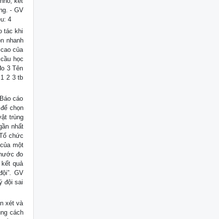
nhỏ, kết
ng. - GV
u: 4
 tác khi
ọn nhanh
 cao của
 cầu học
đo 3 Tên
1 2 3 tb
. Báo cáo
 để chọn
ật trùng
gần nhất
) Tổ chức
 của một
thước đo
 kết quả
đội”. GV
 đội sai
n xét và
úng cách