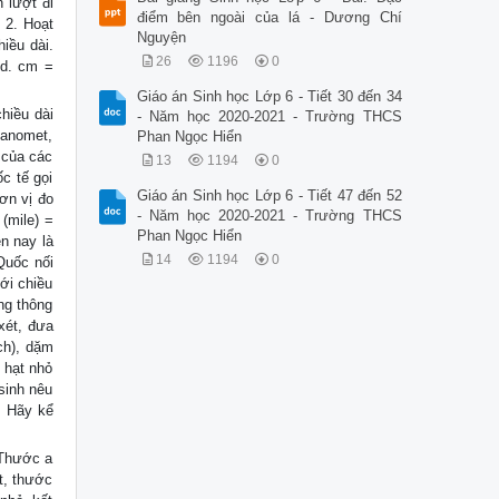
n lượt đi
điểm bên ngoài của lá - Dương Chí
 2. Hoạt
Nguyện
hiều dài.
26
1196
0
 d. cm =
Giáo án Sinh học Lớp 6 - Tiết 30 đến 34
chiều dài
- Năm học 2020-2021 - Trường THCS
nanomet,
Phan Ngọc Hiển
 của các
13
1194
0
c tế gọi
Giáo án Sinh học Lớp 6 - Tiết 47 đến 52
đơn vị đo
- Năm học 2020-2021 - Trường THCS
 (mile) =
Phan Ngọc Hiển
n nay là
14
1194
0
Quốc nối
ới chiều
ng thông
xét, đưa
ch), dặm
 hạt nhỏ
sinh nêu
. Hãy kể
 Thước a
t, thước