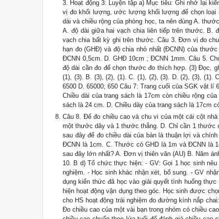
3. Hoạt động 3: Luyện tập a) Mục tiêu: Ghi nhớ lại ki
vị đo khối lượng, ước lượng khối lượng để chọn loại 
dài và chiều rộng của phòng học, ta nên dùng A. thướ
A. độ dài giữa hai vạch chia liên tiếp trên thước. B. 
vạch chia bất kỳ ghi trên thước. Câu 3. Đơn vị đo ch
hạn đo (GHĐ) và độ chia nhỏ nhất (ĐCNN) của thư
ĐCNN 0,5cm. D. GHĐ 10cm ; ĐCNN 1mm. Câu 5. Cho c
độ dài cần đo để chọn thước đo thích hợp. (3) Đọc, g
(1), (3). B. (3), (2), (1). C. (1), (2), (3). D. (2), (3
6500 D. 65000; 650 Câu 7: Trang cuối của SGK vật lí 
Chiều dài của trang sách là 17cm còn chiều rộng của 
sách là 24 cm. D. Chiều dày của trang sách là 17cm cò
Câu 8. Để đo chiều cao và chu vi của một cái cột nhà
một thước dây và 1 thước thẳng. D. Chỉ cần 1 thước 
sau đây để đo chiều dài của bàn là thuận lợi và ch
ĐCNN là 1cm. C. Thước có GHD là 1m và ĐCNN là 1c
sau đây lớn nhất? A. Đơn vị thiên văn (AU) B. Năm ánh 
10. B d) Tổ chức thực hiện: - GV: Gọi 1 học sinh nêu 
nghiệm. - Học sinh khác nhận xét, bổ sung. - GV nhận 
dụng kiến thức đã học vào giải quyết tình huống thực 
hiện hoạt động vận dụng theo góc. Học sinh được chọn
cho HS hoạt động trải nghiệm đo đường kính nắp cha
Đo chiều cao của một vài bạn trong nhóm có chiều cao 
chiều cao chuẩn theo lứa tuổi để đánh giá chiều cao 