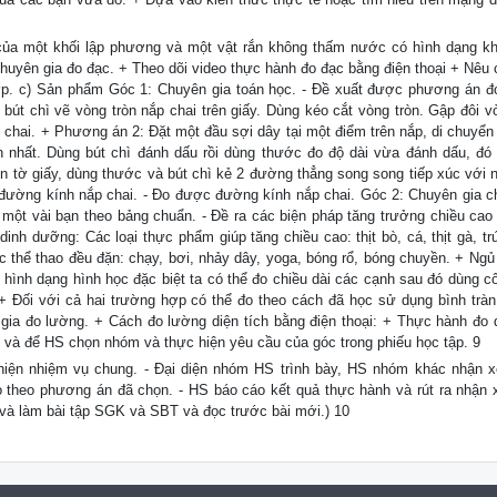
h của một khối lập phương và một vật rắn không thấm nước có hình dạng k
Chuyên gia đo đạc. + Theo dõi video thực hành đo đạc bằng điện thoại + Nêu 
hợp. c) Sản phẩm Góc 1: Chuyên gia toán học. - Đề xuất được phương án 
bút chì vẽ vòng tròn nắp chai trên giấy. Dùng kéo cắt vòng tròn. Gập đôi vò
chai. + Phương án 2: Đặt một đầu sợi dây tại một điểm trên nắp, di chuyển
lớn nhất. Dùng bút chì đánh dấu rồi dùng thước đo độ dài vừa đánh dấu, đó 
n tờ giấy, dùng thước và bút chì kẻ 2 đường thẳng song song tiếp xúc với n
 đường kính nắp chai. - Đo được đường kính nắp chai. Góc 2: Chuyên gia 
ột vài bạn theo bảng chuẩn. - Đề ra các biện pháp tăng trưởng chiều cao
inh dưỡng: Các loại thực phẩm giúp tăng chiều cao: thịt bò, cá, thịt gà, tr
c thể thao đều đặn: chạy, bơi, nhảy dây, yoga, bóng rổ, bóng chuyền. + Ng
có hình dạng hình học đặc biệt ta có thể đo chiều dài các cạnh sau đó dùng c
 + Đối với cả hai trường hợp có thể đo theo cách đã học sử dụng bình tràn
n gia đo lường. + Cách đo lường diện tích bằng điện thoại: + Thực hành đo d
c và để HS chọn nhóm và thực hiện yêu cầu của góc trong phiếu học tập. 9
hiện nhiệm vụ chung. - Đại diện nhóm HS trình bày, HS nhóm khác nhận x
theo phương án đã chọn. - HS báo cáo kết quả thực hành và rút ra nhận x
 và làm bài tập SGK và SBT và đọc trước bài mới.) 10