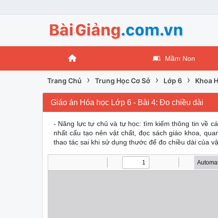
Mầm Non
›
›
›
Trang Chủ
Trung Học Cơ Sở
Lớp 6
Khoa H
Giáo án Hóa học Lớp 6 - Bài 4: Đo chiều dài
- Năng lực tự chủ và tự học: tìm kiếm thông tin về c
nhất cấu tạo nên vật chất, đọc sách giáo khoa, qua
thao tác sai khi sử dụng thước để đo chiều dài của vậ