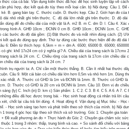
ến thức của cả bài. Vận dụng kiến thức đã học để học sinh luyện tập về cách
cân phù hợp, đọc kết quả đo tùy theo mỗi loại cân. b) Nội dung: Câu 1. Để 
c kẻ. B. gang bàn tay. C. thước cuộn. D. thước kẹp. Câu 2. Giới hạn đo của 
độ dài nhỏ nhất ghi trên thước. C. độ dài lớn nhất ghi trên thước. D. độ dài
uẩn dùng để đo chiều dài của một vật là A. m2 B. m C. dm D. l. Câu 4. Xác đ
ớc trong hình A. GHĐ 10cm ; ĐCNN 0 cm B. GHĐ 10cm ; ĐCNN 1cm. C. GH
ác bước đo độ dài gồm: (1) Đặt thước đo và mắt nhìn đúng cách. (2) Ư
hi kết quả đo đúng quy định. Thứ tự đúng các bước thực hiện để đo độ dài là
), (1). Câu 6: Điền từ thích hợp: 6,5km = m = dm A. 6500; 65000 B. 65000; 65000
6 có ghi: khổ 17x24 cm có ý nghĩa gì? A. Chiều dài của trang sách là 17cmx 
trang sách là 24 cm. C. Chiều rộng của trang sách là 17cm còn chiều dài c
n chiều dài của trang sách là 24 cm. 7
 hình trụ người ta: A. Chỉ cần một thước thẳng. B. Cần ít nhất hai thước dâ
cuộn. Câu 9. Một cái bàn có chiều dài lớn hơn 0,5m và nhỏ hơn 1m. Dùng t
ính xác nhất. A. Thước có GHD là 1m và ĐCNN là 1mm. B. Thước có GHD là
m. D. Thước có GHD là 20 cm và ĐCNN là 1mm. Câu 10. Đơn vị đo chiều
sáng (ly) C. Inch (in) D. km c) Sản phẩm: 1. C 2. C 3. B 4. C 5. A 6. A 7. C 
những điều đã học được trong bài. - Học sinh hoạt động cá nhân trả lời câu 
xét, chốt lại câu trả lời đúng. 4. Hoạt động 4: Vận dụng a) Mục tiêu: - Học 
tế. - Học sinh sáng tạo hơn và phát triển theo sở thích của mình. b) Nội du
 1 trong 4 góc học tập theo sở thích và sở trường. Góc 1: Chuyên gia toán
i: + Đề xuất phương án đo + Thực hành đo Góc 2: Chuyên gia chăm sóc sức
thuộc 1 trong 3 nhóm: thấp, trung bình và cao. + So sánh đối chiếu với bảng
của các bạn vừa đo. + Dựa vào kiến thức thực tế hoặc tìm hiểu trên mạng đ