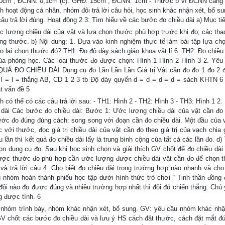
 10cm ; ĐCNN: 0,1cm (c): GHĐ: 15cm ; ĐCNN: 1cm - Thước b vì ĐCNN càng 
h hoạt động cá nhân, nhóm đôi trả lời câu hỏi, học sinh khác nhận xét, bổ su
u trả lời đúng. Hoạt động 2.3: Tìm hiểu về các bước đo chiều dài a) Mục tiê
c lượng chiều dài của vật và lựa chọn thước phù hợp trước khi đo; các thao
bằng thước. b) Nội dung: 1. Dựa vào kinh nghiệm thực tế làm bài tập lựa ch
ao lại chọn thước đó? TH1: Đo độ dày sách giáo khoa vật lí 6. TH2: Đo chiều
của phòng học. Các loại thước đo được chọn: Hình 1 Hình 2 Hình 3 2. Yêu
 QUẢ ĐO CHIỀU DÀI Dụng cụ đo Lần Lần Lần Giá trị Vật cần đo đo 1 đo 2 
l = l = thẳng AB, CD 1 2 3 tb Độ dày quyển d = d = d = d = sách KHTN 6 
t vấn đề 5
 có thể có các câu trả lời sau: - TH1: Hình 2 - TH2: Hình 3 - TH3: Hình 1 2
u dài Các bước đo chiều dài: Bước 1: Ước lượng chiều dài của vật cần đo
 đo đúng đúng cách: song song với đoạn cần đo chiều dài. Một đầu của v
ới thước, đọc giá trị chiều dài của vật cần đo theo giá trị của vạch chia 
 lần thì kết quả đo chiều dài lấy là trung bình cộng của tất cả các lần đo. d
n dụng cụ đo. Sau khi học sinh chọn và giải thích GV chốt để đo chiều dài
 được thước đo phù hợp cần ước lượng được chiều dài vật cần đo để chọn 
và trả lời câu 4: Cho biết đo chiều dài trong trường hợp nào nhanh và cho
nhóm hoàn thành phiếu học tập dưới hình thức trò chơi “ Tinh thần đồng 
đội nào đo được đúng và nhiều trường hợp nhất thì đội đó chiến thắng. Chú ý
g được tính. 6
 nhóm trình bày, nhóm khác nhận xét, bổ sung. GV: yêu cầu nhóm khác nhậ
 GV chốt các bước đo chiều dài và lưu ý HS cách đặt thước, cách đặt mắt đ