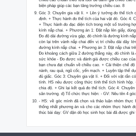
biện pháp giúp các bạn tăng trưởng chiều cao. 8
Góc 3: Chuyên gia vật lí. + Lên ý tưởng đo thể tíc
định. + Thực hành đo thể tích của hai vật đó. Góc 4: 
+ Thực hành đo đạc diện tích trong một số trường 
kính nắp chai. + Phương án 1: Đặt nắp lên giấy, dùng 
Đo độ dài đường vừa gập, đó chính là đường kính nắp 
còn lại trên vành nắp chai đến vị trí chiều dài dây 
đường kính nắp chai. + Phương án 3: Đặt nắp chai trê
Đo khoảng cách giữa 2 đường thẳng này, đó chính là
sức khỏe - Đo được và đánh giá được chiều cao của m
bạn chưa đạt chuẩn về chiều cao. + Cải thiện chế độ d
nành, rau quả, ngũ cốc, yến mạch. + Luyện tập thể dụ
đủ giấc. Góc 3: Chuyên gia vật lí. + Đối với vật rắn 
tính. HS nêu được công thức tính thể tích hình hộp.
chia độ. + Ghi lại kết quả đo thể tích. Góc 4: Chuyê
sân trường. d) Tổ chức thực hiện: - GV: Nêu tên 4 gó
- HS: về góc mình đã chọn và thảo luận nhóm thực 
thống nhất phương án và cho các nhóm thực hành đo 
thúc bài dạy: GV dặn dò học sinh học bài đã được ghi