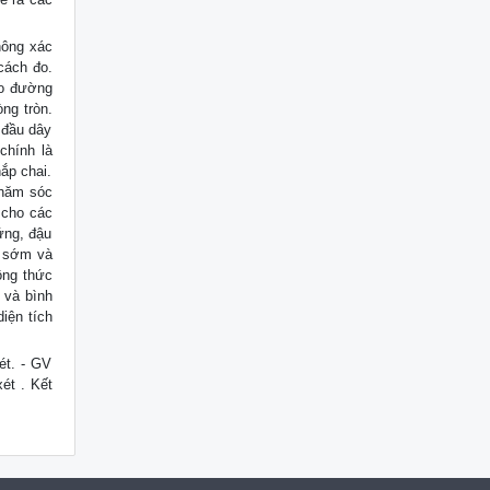
hông xác
cách đo.
đo đường
ng tròn.
 đầu dây
chính là
ắp chai.
chăm sóc
 cho các
ứng, đậu
ủ sớm và
ông thức
 và bình
iện tích
ét. - GV
ét . Kết