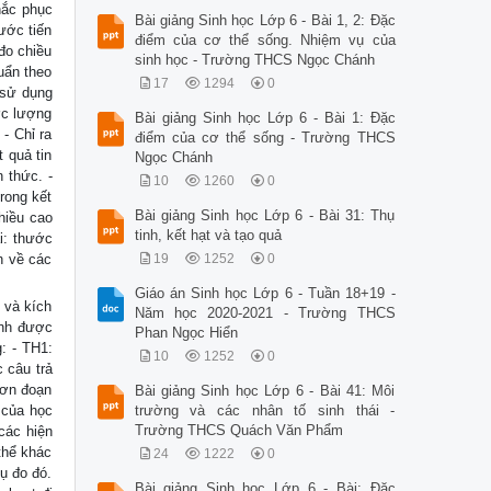
hắc phục
Bài giảng Sinh học Lớp 6 - Bài 1, 2: Đặc
ước tiến
điểm của cơ thể sống. Nhiệm vụ của
đo chiều
sinh học - Trường THCS Ngọc Chánh
uẩn theo
17
1294
0
 sử dụng
ớc lượng
Bài giảng Sinh học Lớp 6 - Bài 1: Đặc
- Chỉ ra
điểm của cơ thể sống - Trường THCS
 quả tin
Ngọc Chánh
 thức. -
10
1260
0
rong kết
Bài giảng Sinh học Lớp 6 - Bài 31: Thụ
hiều cao
tinh, kết hạt và tạo quả
ài: thước
h về các
19
1252
0
Giáo án Sinh học Lớp 6 - Tuần 18+19 -
 và kích
Năm học 2020-2021 - Trường THCS
ịnh được
Phan Ngọc Hiển
: - TH1:
10
1252
0
 câu trả
hơn đoạn
Bài giảng Sinh học Lớp 6 - Bài 41: Môi
 của học
trường và các nhân tố sinh thái -
Trường THCS Quách Văn Phẩm
các hiện
 thể khác
24
1222
0
ụ đo đó.
Bài giảng Sinh học Lớp 6 - Bài: Đặc