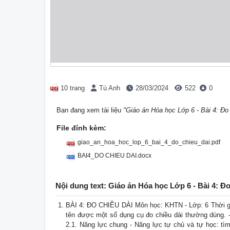
10 trang
Tú Anh
28/03/2024
522
0
Bạn đang xem tài liệu
"Giáo án Hóa học Lớp 6 - Bài 4: Đo 
File đính kèm:
giao_an_hoa_hoc_lop_6_bai_4_do_chieu_dai.pdf
BAI4_DO CHIEU DAI.docx
Nội dung text: Giáo án Hóa học Lớp 6 - Bài 4: Đo
BÀI 4: ĐO CHIỀU DÀI Môn học: KHTN - Lớp: 6 Thời gian 
tên được một số dụng cụ đo chiều dài thường dùng. -
2.1. Năng lực chung - Năng lực tự chủ và tự học: tìm