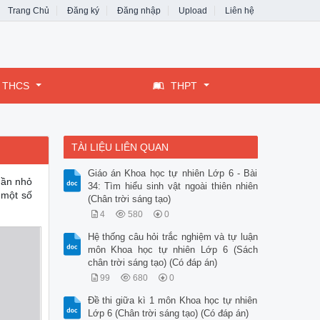
Trang Chủ
Đăng ký
Đăng nhập
Upload
Liên hệ
THCS
THPT
TÀI LIỆU LIÊN QUAN
Giáo án Khoa học tự nhiên Lớp 6 - Bài
phần nhỏ
34: Tìm hiểu sinh vật ngoài thiên nhiên
 một số
(Chân trời sáng tạo)
4
580
0
Hệ thống câu hỏi trắc nghiệm và tự luận
môn Khoa học tự nhiên Lớp 6 (Sách
chân trời sáng tạo) (Có đáp án)
99
680
0
Đề thi giữa kì 1 môn Khoa học tự nhiên
Lớp 6 (Chân trời sáng tạo) (Có đáp án)