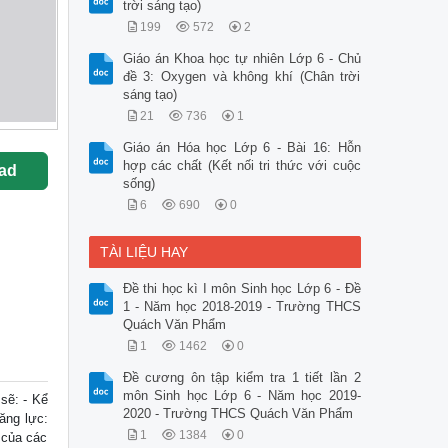
trời sáng tạo)
199
572
2
Giáo án Khoa học tự nhiên Lớp 6 - Chủ
đề 3: Oxygen và không khí (Chân trời
sáng tạo)
21
736
1
Giáo án Hóa học Lớp 6 - Bài 16: Hỗn
hợp các chất (Kết nối tri thức với cuộc
ad
sống)
6
690
0
TÀI LIỆU HAY
Đề thi học kì I môn Sinh học Lớp 6 - Đề
1 - Năm học 2018-2019 - Trường THCS
Quách Văn Phẩm
1
1462
0
Đề cương ôn tập kiểm tra 1 tiết lần 2
môn Sinh học Lớp 6 - Năm học 2019-
sẽ: - Kể
2020 - Trường THCS Quách Văn Phẩm
ăng lực:
1
1384
0
 của các