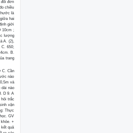
 đổi đơn
đo chiều
thước là
 giữa hai
ịnh giới
Đ 10cm ;
ớc lượng
 A. (2),
0 C. 650;
24cm. B.
ủa trang
y C. Cần
hước nào
 0,5m và
 dài nào
8. D 9. A
hỏi trắc
sinh vận
ng: Thực
 học. GV
 khỏe. +
 kết quả
ề ra các