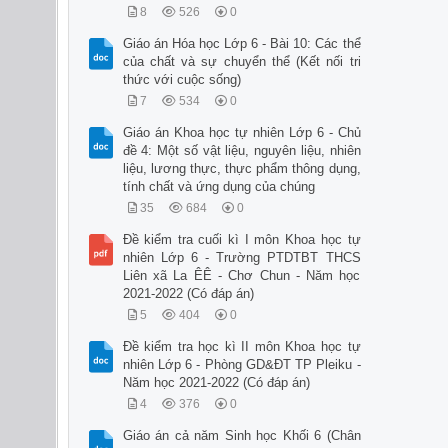
8
526
0
Giáo án Hóa học Lớp 6 - Bài 10: Các thể
của chất và sự chuyển thể (Kết nối tri
thức với cuộc sống)
7
534
0
Giáo án Khoa học tự nhiên Lớp 6 - Chủ
đề 4: Một số vật liệu, nguyên liệu, nhiên
liệu, lương thực, thực phẩm thông dụng,
tính chất và ứng dụng của chúng
35
684
0
Đề kiểm tra cuối kì I môn Khoa học tự
nhiên Lớp 6 - Trường PTDTBT THCS
Liên xã La ÊÊ - Chơ Chun - Năm học
2021-2022 (Có đáp án)
5
404
0
Đề kiểm tra học kì II môn Khoa học tự
nhiên Lớp 6 - Phòng GD&ĐT TP Pleiku -
Năm học 2021-2022 (Có đáp án)
4
376
0
Giáo án cả năm Sinh học Khối 6 (Chân