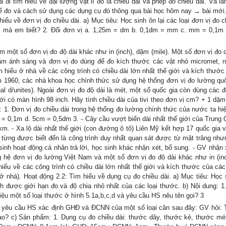
đi tìm hiểu về đại lượng vật lí đó là chiều dài và phép đo chiều dài. Và lầ
 để đo và cách sử dụng các dụng cụ đó thông qua bài học hôm nay → bài mới.
ểu về đơn vị đo chiều dài. a) Mục tiêu: Học sinh ôn lại các loại đơn vị đo c
dài mà em biết? 2. Đổi đơn vị a. 1,25m = dm b. 0,1dm = mm c. mm = 0,1m
m một số đơn vị đo độ dài khác như in (inch), dặm (mile). Một số đơn vị đo 
năm ánh sáng và đơn vị đo dùng để đo kích thước các vật nhỏ micromet, 
hiểu ở nhà về các công trình có chiều dài lớn nhất thế giới và kích thước
m 1960, các nhà khoa học chính thức sử dụng hệ thống đơn vị đo lường quố
onal d/unites). Ngoài đơn vị đo độ dài là mét, một số quốc gia còn dùng các 
giới có màn hình 98 inch. Hãy tính chiều dài của tivi theo đơn vị cm? + 1 dặm
1. Đơn vị đo chiều dài trong hệ thống đo lường chính thức của nước ta hiệ
 0,1m d. 5cm = 0,5dm 3. - Cây cầu vượt biển dài nhất thế giới của Trung 
. - Xa lộ dài nhất thế giới (con đường ô tô) Liên Mỹ kết hợp 17 quốc gia v
 từng được biết đến là công trình duy nhất quan sát được từ mặt trăng như
sinh hoạt động cá nhân trả lời, học sinh khác nhận xét, bổ sung. - GV nhận 
ong hệ đơn vị đo lường Việt Nam và một số đơn vị đo độ dài khác như in (in
iểu về các công trình có chiều dài lớn nhất thế giới và kích thước của các
 ở nhà). Hoạt động 2.2: Tìm hiểu về dụng cụ đo chiều dài. a) Mục tiêu: Học 
h được giới hạn đo và độ chia nhỏ nhất của các loại thước. b) Nội dung: 1
hiệu một số loại thước ở hình 5.1a,b,c,d và yêu cầu HS nêu tên gọi? 3
yêu cầu HS xác định GHĐ và ĐCNN của một số loại cân sau đây: GV hỏi:
ao? c) Sản phẩm: 1. Dụng cụ đo chiều dài: thước dây, thước kẻ, thước mé