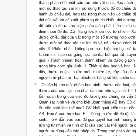
thành phần nhỏ nhất cấu tạo nên vật chất, đọc sách 
một số thao tác sai khi sử dụng thước để đo chiều dà
hành đo chiều dài, hợp tác trong thực hiện đo chiều d
dài của vật và đề xuất phương án đo chiều dài đường 
độ tuổi và đề ra các biện pháp giúp phát triển chiều
điện thoại để đo. 2.2. Năng lực khoa học tự nhiên - 
được chiều dài của vật trong một số trường hợp đơn
được một số thao tác sai khi đo và nêu được cách kh
cậy. 3. Phẩm chất: Thông qua thực hiện bài học sẽ tạ
Chăm chỉ: Luôn cố gắng học tập đạt kết quả tốt. Luyệ
quả. - Trách nhiệm: hoàn thành nhiệm vụ được giao 
trong bữa cơm gia đình. II. Thiết bị dạy học và học li
dây, thước cuộn, thước mét, thước kẻ, cây cầu dài n
nguyên tử phân tử, hạt electron, bảng số liệu chiều cao
- Chuẩn bị cho mỗi nhóm học sinh: thước các loại, nắp
thước của các hạt nhỏ nhất cấu tạo nên vật chất III.
tầm quan trọng của việc đo lượng nói chung và vấn đề
Quan sát hình vẽ và cho biết đoạn thẳng AB hay CD dà
lời cần phải làm thế nào? GV khái quát kiến thức cần
AB. Bạn A cao hơn bạn B. - Dùng thước để đo d) Tổ c
sinh. - GV dẫn vào bài: để giải quyết hai tình huống 
tượng tự nhiên và tính chất của các vật thể người ta d
người ta dùng đến các phép đo. Trong các phép đo ng