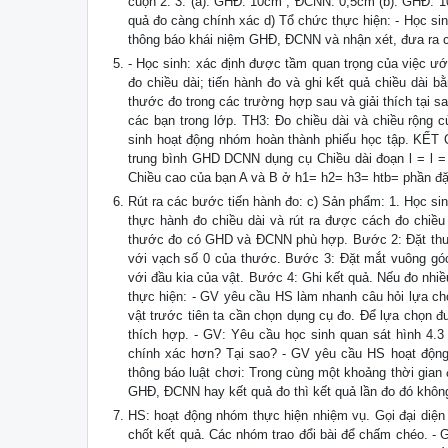
cuộn 2. 3. (a): GHĐ: 10cm ; ĐCNN: 0,5cm (b): GHĐ:
quả đo càng chính xác d) Tổ chức thực hiện: - Học sin
thông báo khái niệm GHĐ, ĐCNN và nhận xét, đưa ra câ
- Học sinh: xác định được tầm quan trọng của việc ướ
đo chiều dài; tiến hành đo và ghi kết quả chiều dài 
thước đo trong các trường hợp sau và giải thích tại s
các bạn trong lớp. TH3: Đo chiều dài và chiều rộng 
sinh hoạt động nhóm hoàn thành phiếu học tập. KẾT
trung bình GHD DCNN dụng cụ Chiều dài đoạn l = l = 
Chiều cao của bạn A và B ở h1= h2= h3= htb= phần đặ
Rút ra các bước tiến hành đo: c) Sản phẩm: 1. Học sinh
thực hành đo chiều dài và rút ra được cách đo chiề
thước đo có GHD và ĐCNN phù hợp. Bước 2: Đặt thước
với vạch số 0 của thước. Bước 3: Đặt mắt vuông góc v
với đầu kia của vật. Bước 4: Ghi kết quả. Nếu đo nhiều
thực hiện: - GV yêu cầu HS làm nhanh câu hỏi lựa chọ
vật trước tiên ta cần chọn dụng cụ đo. Để lựa chọn
thích hợp. - GV: Yêu cầu học sinh quan sát hình 4.3 
chính xác hơn? Tại sao? - GV yêu cầu HS hoạt động 
thông báo luật chơi: Trong cùng một khoảng thời gian 
GHĐ, ĐCNN hay kết quả đo thì kết quả lần đo đó khôn
HS: hoạt động nhóm thực hiện nhiệm vụ. Gọi đại diện
chốt kết quả. Các nhóm trao đổi bài để chấm chéo. -