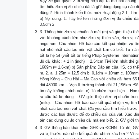
Vậy để giải quyết 2 trường hợp đặt ra mở bài chúng ta 
tìm hiểu đơn vị đo chiều dài là gì? dùng dụng cụ nào
động 2: Hình thành kiến thức mới Hoạt động 2.1: Tìm hi
b) Nội dung: 1. Hãy kể tên những đơn vị đo chiều 
0,5dm 2
3. Thông báo đơn vị chuẩn là mét (m) và giới thiệu thê
với khoảng cách lớn như đơn vị thiên văn, đơn vị 
angstrom. Các nhóm HS báo cáo kết quả nhiệm vụ tìm 
hạt nhỏ nhất cấu tạo nên vật chất Em có biết: Từ nă
tắt là hệ SI (viết tắt từ tiếng Pháp Système Internati
độ dài khác: + 1 in (inch) = 2,54cm Tivi lớn nhất thế 
1609m (≈ 1,6km) b) Sản phẩm: Đáp án của HS, có thể: 
m. 2. a. 1,25m = 12,5 dm b. 0,1dm = 10mm c. 100mm =
Hồng Kông – Chu Hải – Ma Cao với chiều dài hơn 55 km
dài 48000 km. - Vạn lí trường thành dài 21,196km. Đã
tin này không chính xác. c) Tổ chức thực hiện: - Học 
ra câu trả lời đúng. - GV giới thiệu đơn vị chuẩn tr
(mile). - Các nhóm HS báo cáo kết quả nhiệm vụ tìm h
nhất cấu tạo nên vật chất (đã yêu cầu tìm hiểu trước
được các loại thước để đo chiều dài của vật. Xác địn
tên các dụng cụ đo chiều dài mà em biết. 2. GV giới t
3. GV thông báo khái niệm GHĐ và ĐCNN: Từ đó, GV 
và b, thước nào cho kết quả đo chính xác hơn? Vì s