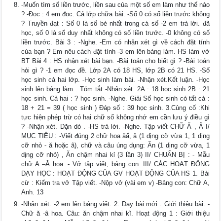
-Muốn tìm số liền trước, liền sau của một số em làm như thế nào
? -Đọc : 4 em đọc. Cả lớp chữa bài. -Số 0 có số liền trước không
? Truyền đạt : Số 0 là số bé nhất trong cá số -2 em trả lời. đã
học, số 0 là số duy nhất không có số liền trước. -0 không có số
liền trước. Bài 3 : -Nghe. -Em có nhận xét gì về cách đặt tính
của bạn ? Em nêu cách đặt tính -3 em lên bảng làm. HS làm vở
BT Bài 4 : HS nhận xét bài bạn. -Bài toán cho biết gì ? -Bài toán
hỏi gì ? -1 em đọc đề. Lớp 2A có 18 HS, lớp 2B có 21 HS. -Số
học sinh cả hai lớp. -Học sinh làm bài. -Nhận xét.Kết luận. -Học
sinh lên bảng làm . Tóm tắt -Nhận xét. 2A : 18 học sinh 2B : 21
học sinh. Cả hai : ? học sinh. -Nghe. Giải Số học sinh có tất cả :
18 + 21 = 39 ( học sinh ) Đáp số : 39 học sinh. 3.Củng cố :Khi
tực hiện phép trừ có hai chữ số không nhớ em cần lưu ý điều gì
? -Nhận xét. Dặn dò . -HS trả lời. -Nghe. Tập viết CHỮ Ă , Â I/
MỤC TIÊU : -Viết đúng 2 chữ hoa ăấ, â (1 dịng cỡ vừa 1, 1 dịng
cỡ nhỏ - ă hoặc â), chữ và câu úng dụng: Ăn (1 dịng cỡ vừa, 1
dịng cỡ nhỏ) , Ăn chậm nhai kỉ (3 lần 3) II/ CHUẨN BỊ : - Mẫu
chữ A –Ă hoa. - Vở tập viết, bảng con. III/ CÁC HOẠT ĐỘNG
DẠY HỌC : HOẠT ĐỘNG CỦA GV HOẠT ĐỘNG CỦA HS 1. Bài
cừ : Kiểm tra vở Tập viết. -Nộp vở (vài em v) -Bảng con: Chữ A,
Anh. 13
-Nhận xét. -2 em lên bảng viết. 2. Dạy bài mới : Giới thiệu bài. -
Chữ ă -â hoa. Câu: ăn chậm nhai kĩ. Hoạt động 1 : Giới thiệu