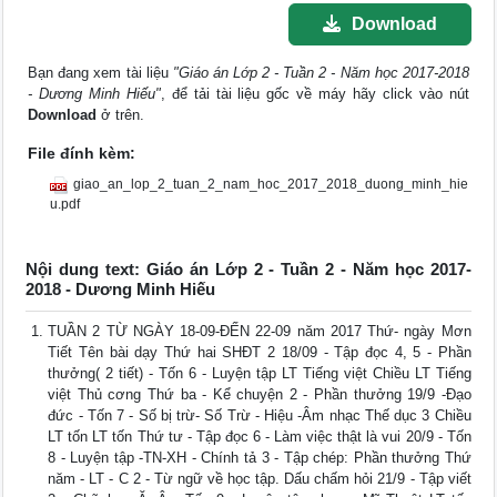
Download
Bạn đang xem tài liệu
"Giáo án Lớp 2 - Tuần 2 - Năm học 2017-2018
- Dương Minh Hiếu"
, để tải tài liệu gốc về máy hãy click vào nút
Download
ở trên.
File đính kèm:
giao_an_lop_2_tuan_2_nam_hoc_2017_2018_duong_minh_hie
u.pdf
Nội dung text: Giáo án Lớp 2 - Tuần 2 - Năm học 2017-
2018 - Dương Minh Hiếu
TUẦN 2 TỪ NGÀY 18-09-ĐẾN 22-09 năm 2017 Thứ- ngày Mơn
Tiết Tên bài dạy Thứ hai SHĐT 2 18/09 - Tập đọc 4, 5 - Phần
thưởng( 2 tiết) - Tốn 6 - Luyện tập LT Tiếng việt Chiều LT Tiếng
việt Thủ cơng Thứ ba - Kể chuyện 2 - Phần thưởng 19/9 -Đạo
đức - Tốn 7 - Số bị trừ- Số Trừ - Hiệu -Âm nhạc Thế dục 3 Chiều
LT tốn LT tốn Thứ tư - Tập đọc 6 - Làm việc thật là vui 20/9 - Tốn
8 - Luyện tập -TN-XH - Chính tả 3 - Tập chép: Phần thưởng Thứ
năm - LT - C 2 - Từ ngữ về học tập. Dấu chấm hỏi 21/9 - Tập viết