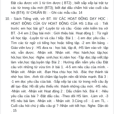
Đặt câu được với 1 từ tìm được ( BT2) ; biết sắp xếp lại trật tự
các từ trong câu mới (BT3); biết đạt dấu chấm hỏi vào cuối câu
hỏi (BT4). II/ CHUẨN BỊ : - Ghi các mẫu câu. 14
- Sách Tiếng việt, vở BT. III/ CÁC HOẠT ĐỘNG DẠY HỌC :
HOẠT ĐỘNG CỦA GV HOẠT ĐỘNG CỦA HS 1.Bài cũ : Tiết
trước em học bài gì? -Luyện từ và câu. -Giáo viên kiểm tra vở
BT. -3-4 em 2.Dạy bài mới : Giới thiệu bài. Hoạt động 1 : Từ ngữ
về học tập. -Luyện từ và câu / tiếp. Bài 1 : -1 em đọc yêu cầu. -
Tìm các từ ngữ có tiếng học hoặc tiếng tập. -2 em lên bảng. -
Giáo viên lưu ý : HS đưa ra : học bài, tập đi, -HS làm vào vở. tập
nói, vẫn được. -Nhận xét. Nhận xét. -Học hành,học tập,học
hỏi,học lỏm,học -Nghe. sinh,học kì,năm học -Tập đọc,tâp viết,tập
làm văn,học tập,luyện tâp Bài 2 : Hướng dẫn nắm yêu cầu Đặt
câu với những từ vừa tìm ở bài 1. -4-5 em nêu câu của mình. -
Nhận xét. -Nhận xét. -Bạn Hoa chịu học hỏi. -Bác thợ thành tài
nhờ học lỏm. -Anh tôi chăm tập luyện nên rất khỏe mạnh. Bài 3 :
-1 em đọc yêu cầu của bài. -Sắp xếp lại các từ trong mỗi câu ấy
để tạo -Bác Hồ rất yêu thiếu nhi. thành những câu mới. -HS nêu.
-Nhận xét. -Nhận xét Hoạt động 2 : Dấu chấm hỏi. Bài 4 : -Nêu
yêu cầu của bài ? -Đặt dấu câu. -Theo dõi HS làm. -Làm vở. -3
HS nêu bài làm. -Nhận xét. - Nhận xét. 3.Củng cố : -1 em TL. -
Cuối câu hỏi chú ý dấu câu gì ? -Nhận xét tiết học. Nghe. Dặn dò
. 15