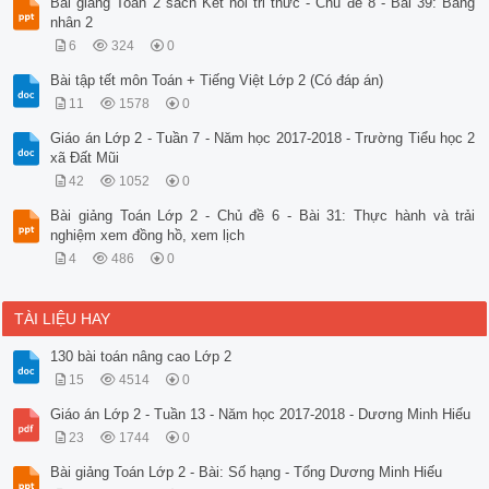
Bài giảng Toán 2 sách Kết nối tri thức - Chủ đề 8 - Bài 39: Bảng
nhân 2
6
324
0
Bài tập tết môn Toán + Tiếng Việt Lớp 2 (Có đáp án)
11
1578
0
Giáo án Lớp 2 - Tuần 7 - Năm học 2017-2018 - Trường Tiểu học 2
xã Đất Mũi
42
1052
0
Bài giảng Toán Lớp 2 - Chủ đề 6 - Bài 31: Thực hành và trải
nghiệm xem đồng hồ, xem lịch
4
486
0
TÀI LIỆU HAY
130 bài toán nâng cao Lớp 2
15
4514
0
Giáo án Lớp 2 - Tuần 13 - Năm học 2017-2018 - Dương Minh Hiếu
23
1744
0
Bài giảng Toán Lớp 2 - Bài: Số hạng - Tổng Dương Minh Hiếu