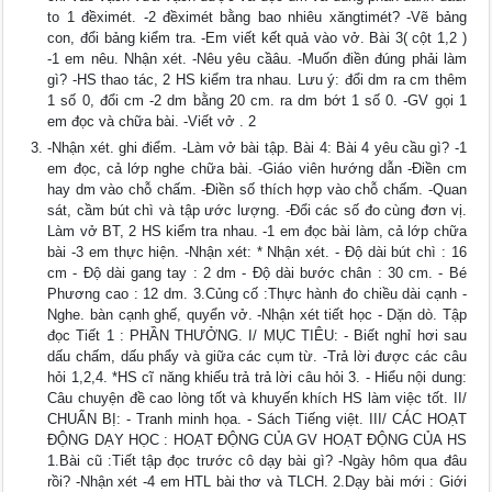
to 1 đềximét. -2 đềximét bằng bao nhiêu xăngtimét? -Vẽ bảng
con, đổi bảng kiểm tra. -Em viết kết quả vào vở. Bài 3( cột 1,2 )
-1 em nêu. Nhận xét. -Nêu yêu cầâu. -Muốn điền đúng phải làm
gì? -HS thao tác, 2 HS kiểm tra nhau. Lưu ý: đổi dm ra cm thêm
1 số 0, đổi cm -2 dm bằng 20 cm. ra dm bớt 1 số 0. -GV gọi 1
em đọc và chữa bài. -Viết vở . 2
-Nhận xét. ghi điểm. -Làm vở bài tập. Bài 4: Bài 4 yêu cầu gì? -1
em đọc, cả lớp nghe chữa bài. -Giáo viên hướng dẫn -Điền cm
hay dm vào chỗ chấm. -Điền số thích hợp vào chỗ chấm. -Quan
sát, cầm bút chì và tập ước lượng. -Đổi các số đo cùng đơn vị.
Làm vở BT, 2 HS kiểm tra nhau. -1 em đọc bài làm, cả lớp chữa
bài -3 em thực hiện. -Nhận xét: * Nhận xét. - Độ dài bút chì : 16
cm - Độ dài gang tay : 2 dm - Độ dài bước chân : 30 cm. - Bé
Phương cao : 12 dm. 3.Củng cố :Thực hành đo chiều dài cạnh -
Nghe. bàn cạnh ghế, quyển vở. -Nhận xét tiết học - Dặn dò. Tập
đọc Tiết 1 : PHẦN THƯỞNG. I/ MỤC TIÊU: - Biết nghỉ hơi sau
dấu chấm, dấu phẩy và giữa các cụm từ. -Trả lời được các câu
hỏi 1,2,4. *HS cĩ năng khiếu trả trả lời câu hỏi 3. - Hiểu nội dung:
Câu chuyện đề cao lòng tốt và khuyến khích HS làm việc tốt. II/
CHUẨN BỊ: - Tranh minh họa. - Sách Tiếng việt. III/ CÁC HOẠT
ĐỘNG DẠY HỌC : HOẠT ĐỘNG CỦA GV HOẠT ĐỘNG CỦA HS
1.Bài cũ :Tiết tập đọc trước cô dạy bài gì? -Ngày hôm qua đâu
rồi? -Nhận xét -4 em HTL bài thơ và TLCH. 2.Dạy bài mới : Giới