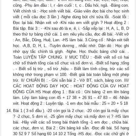
cũng. -Phụ âm đầu : l, r -âm cuối : t, c . Dấu hỏi, ngã. -Bảng con.
Viết chính tả : -Học sinh viết bài. -Giáo viên đọc bài cho học sinh
viết ( mỗi câu đọc 3 lần ) -Nghe dùng bút chì sửa lỗi. -Soát lỗi :
Đọc lại bài. Nhận xét vở -Khi nào em viết g/gh ? Hoạt động 2 :
Bài tập. Bài 3 : - -Khi sau đó là e, ê, i. -Sắp xếp lại : H, A, L, B, D
theo thứ tự bảng chữ cái. 1 em nêu yêu cầu, đọc đề bài. -Viết vở
: An, Bắc, Dũng, Huệ, Lan. -HS làm bài. 3.Củng cố : Nhận xét tiết
học. -A,B, D, H, L. -Tuyên dương , nhắc nhở. Dặn dò : Học ghi
nhớ quy tắc chính tả g/gh. -Nghe. Học thuộc bảng chữ cái. .
Toán LUYỆN TẬP CHUNG. I/ MỤC TIÊU : -Biết viết số có hai
chữ số thành tổng của số chục và số đơn vị. -Biết số hạng ;tổng
. - Biết số bị trừ , số trừ ,hiệu. - Biết làm tính cộng, trừ các số
không nhớ trong phạm vi 100. -Biết giải bài toán bằng một phép
trừ. II/ CHUẨN BỊ : - Ghi sẵn bài 2 - Vở BT, sách, bảng con. III/
CÁC HOẠT ĐỘNG DẠY HỌC : HOẠT ĐỘNG CỦA GV HOẠT
ĐỘNG CỦA HS Hoạt động 1 : Bài cũ : Ghi bảng -2 em lên bảng
làm. Lớp làm bảng con 45 + 17 38 + 26 91 – 47 83 – 46 -Nhận
xét. Hoạt động 2 : Luyện tập. -1 em đọc bài mẫu : 25 = 20 + 5 18
Bài 1 ( 3 số đầu ). -20 còn gọi là 2 chục. -20 còn gọi là mấy chục
? -2 chục, 5 đơn vị. -25 gồm mấy chục và mấy đơn vị ? -HS làm
bài. -Hãy viết các số trong bài thành tổng -1 em đọc , chữa bài.
các chục, đơn vị. Bài 2 : Ghi bảng kẻ sẵn. -Đọc đề bài. Số hạng
30 52 9 7 Số hạng 60 14 10 2 Tổng -HS đọc. -Đọc các chữ ghi ở