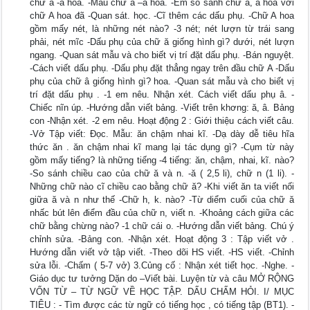
chữ ă -â hoa. -Mẫu chữ ă –â hoa. -Em so sánh chữ ă, â hoa với
chữ A hoa đã -Quan sát. học. -Cĩ thêm các dấu phụ. -Chữ A hoa
gồm mấy nét, là những nét nào? -3 nét; nét lượn từ trái sang
phải, nét mĩc -Dấu phụ của chữ ă giống hình gì? dưới, nét lượn
ngang. -Quan sát mẫu và cho biết vị trí đặt dấu phụ. -Bán nguyệt.
-Cách viết dấu phụ. -Dấu phụ đặt thẳng ngay trên đầu chữ A -Dấu
phụ của chữ â giống hình gì? hoa. -Quan sát mẫu và cho biết vị
trí đặt dấu phụ . -1 em nêu. Nhận xét. Cách viết dấu phụ â. -
Chiếc nĩn úp. -Hướng dẫn viết bảng. -Viết trên khơng: ă, â. Bảng
con -Nhận xét. -2 em nêu. Hoạt động 2 : Giới thiệu cách viết câu.
-Vở Tập viết: Đọc. Mẫu: ăn chậm nhai kĩ. -Dạ dày dễ tiêu hĩa
thức ăn . ăn chậm nhai kĩ mang lại tác dụng gì? -Cụm từ này
gồm mấy tiếng? là những tiếng -4 tiếng: ăn, chậm, nhai, kĩ. nào?
-So sánh chiều cao của chữ ă và n. -ă ( 2,5 li), chữ n (1 li). -
Những chữ nào cĩ chiều cao bằng chữ ă? -Khi viết ăn ta viết nối
giữa ă và n như thế -Chữ h, k. nào? -Từ diểm cuối của chữ ă
nhấc bút lên điểm đầu của chữ n, viết n. -Khoảng cách giữa các
chữ bằng chừng nào? -1 chữ cái o. -Hướng dẫn viết bảng. Chú ý
chỉnh sửa. -Bảng con. -Nhận xét. Hoạt động 3 : Tập viết vở .
Hướng dẫn viết vở tập viết. -Theo dõi HS viết. -HS viết. -Chỉnh
sửa lỗi. -Chấm ( 5-7 vở) 3.Củng cố : Nhận xét tiết học. -Nghe. -
Giáo dục tư tưởng Dặn do –Viết bài. Luyện từ và câu MỞ RỘNG
VỐN TỪ – TỪ NGỮ VỀ HỌC TẬP. DẤU CHẤM HỎI. I/ MỤC
TIÊU : - Tìm được các từ ngữ có tiếng học , có tiếng tập (BT1). -