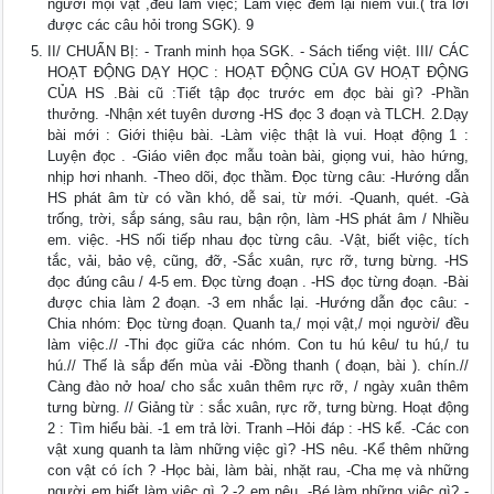
ngưới mọi vật ,đều làm việc; Làm việc đem lại niềm vui.( trả lời
được các câu hỏi trong SGK). 9
II/ CHUẨN BỊ: - Tranh minh họa SGK. - Sách tiếng việt. III/ CÁC
HOẠT ĐỘNG DẠY HỌC : HOẠT ĐỘNG CỦA GV HOẠT ĐỘNG
CỦA HS .Bài cũ :Tiết tập đọc trước em đọc bài gì? -Phần
thưởng. -Nhận xét tuyên dương -HS đọc 3 đoạn và TLCH. 2.Dạy
bài mới : Giới thiệu bài. -Làm việc thật là vui. Hoạt động 1 :
Luyện đọc . -Giáo viên đọc mẫu toàn bài, giọng vui, hào hứng,
nhịp hơi nhanh. -Theo dõi, đọc thầm. Đọc từng câu: -Hướng dẫn
HS phát âm từ có vần khó, dễ sai, từ mới. -Quanh, quét. -Gà
trống, trời, sắp sáng, sâu rau, bận rộn, làm -HS phát âm / Nhiều
em. việc. -HS nối tiếp nhau đọc từng câu. -Vật, biết việc, tích
tắc, vải, bảo vệ, cũng, đỡ, -Sắc xuân, rực rỡ, tưng bừng. -HS
đọc đúng câu / 4-5 em. Đọc từng đoạn . -HS đọc từng đoạn. -Bài
được chia làm 2 đoạn. -3 em nhắc lại. -Hướng dẫn đọc câu: -
Chia nhóm: Đọc từng đoạn. Quanh ta,/ mọi vật,/ mọi người/ đều
làm việc.// -Thi đọc giữa các nhóm. Con tu hú kêu/ tu hú,/ tu
hú.// Thế là sắp đến mùa vải -Đồng thanh ( đoạn, bài ). chín.//
Càng đào nở hoa/ cho sắc xuân thêm rực rỡ, / ngày xuân thêm
tưng bừng. // Giảng từ : sắc xuân, rực rỡ, tưng bừng. Hoạt động
2 : Tìm hiểu bài. -1 em trả lời. Tranh –Hỏi đáp : -HS kể. -Các con
vật xung quanh ta làm những việc gì? -HS nêu. -Kể thêm những
con vật có ích ? -Học bài, làm bài, nhặt rau, -Cha mẹ và những
người em biết làm việc gì ? -2 em nêu. -Bé làm những việc gì? -