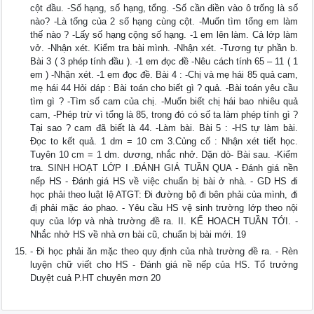
cột đầu. -Số hạng, số hạng, tổng. -Số cần điền vào ô trống là số
nào? -Là tổng của 2 số hạng cùng cột. -Muốn tìm tổng em làm
thế nào ? -Lấy số hạng cộng số hạng. -1 em lên làm. Cả lớp làm
vở. -Nhận xét. Kiểm tra bài mình. -Nhận xét. -Tương tự phần b.
Bài 3 ( 3 phép tính đầu ). -1 em đọc đề -Nêu cách tính 65 – 11 ( 1
em ) -Nhận xét. -1 em đọc đề. Bài 4 : -Chị và mẹ hái 85 quả cam,
mẹ hái 44 Hỏi dáp : Bài toán cho biết gì ? quả. -Bài toán yêu cầu
tìm gì ? -Tìm số cam của chị. -Muốn biết chị hái bao nhiêu quả
cam, -Phép trừ vì tổng là 85, trong đó có số ta làm phép tính gì ?
Tại sao ? cam đã biết là 44. -Làm bài. Bài 5 : -HS tự làm bài.
Đọc to kết quả. 1 dm = 10 cm 3.Củng cố : Nhận xét tiết học.
Tuyên 10 cm = 1 dm. dương, nhắc nhở. Dặn dò- Bài sau. -Kiểm
tra. SINH HOẠT LỚP I .ĐÁNH GIÁ TUẦN QUA - Đánh giá nền
nếp HS - Đánh giá HS về việc chuẩn bị bài ở nhà. - GD HS đi
học phải theo luật lệ ATGT: Đi đường bộ đi bên phải của mình, đi
đị phải mặc áo phao. - Yêu cầu HS vệ sinh trường lớp theo nội
quy của lớp và nhà trường đề ra. II. KẾ HOACH TUẦN TỚI. -
Nhắc nhở HS về nhà ơn bài cũ, chuẩn bị bài mới. 19
- Đi học phải ăn mặc theo quy định của nhà trường đề ra. - Rèn
luyện chữ viết cho HS - Đánh giá nề nếp của HS. Tổ trưởng
Duyệt cuả P.HT chuyên mơn 20