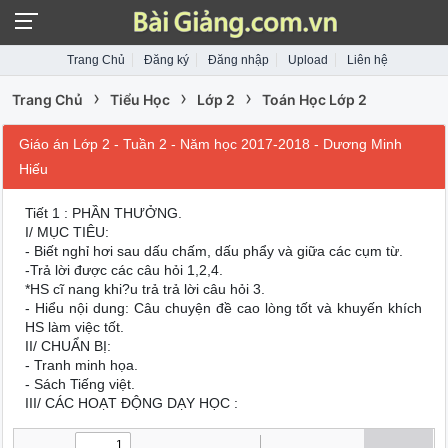
Trang Chủ
Đăng ký
Đăng nhập
Upload
Liên hệ
›
›
›
Trang Chủ
Tiểu Học
Lớp 2
Toán Học Lớp 2
Giáo án Lớp 2 - Tuần 2 - Năm học 2017-2018 - Dương Minh
Hiếu
Tiết 1 : PHẦN THƯỞNG.
I/ MỤC TIÊU:
- Biết nghỉ hơi sau dấu chấm, dấu phẩy và giữa các cụm từ.
-Trả lời được các câu hỏi 1,2,4.
*HS cĩ nang khi?u trả trả lời câu hỏi 3.
- Hiểu nội dung: Câu chuyện đề cao lòng tốt và khuyến khích
HS làm việc tốt.
II/ CHUẨN BỊ:
- Tranh minh họa.
- Sách Tiếng việt.
III/ CÁC HOẠT ĐỘNG DẠY HỌC :