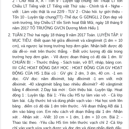
2 - Chữ hoa Ă, Â - Tốn 9 - Luyện tập chung -Mĩ Thuật LT tốn
Chiều LT Tiếng việt LT Tiếng việt Thứ sáu - Chính tả 4 - Nghe -
viết : Làm việc thật là vui 22/9 - TLV 2 - Chào hỏi. tự giới thiệu -
Tốn 10 - Luyện tập chung(TT) -Thể dục G GDNGLL 2 Dọn dẹp vệ
sinh trường, lớp Chiều LT tốn Sinh hoạt Đất Mũi, ngày 18 tháng 9
năm 2017 TỔ TRƯỞNG GVCN Dương Minh Hiếu 1
TUẦN 2 Thứ hai ngày 18 tháng 9 năm 2017 Toán. LUYỆN TẬP. I/
MỤC TIÊU: -Biết quan hệ giữa đềximét và xăngtimét (1 dm = 10
cm), và ngược lại trong trường hợp đơn giản. Nhận biết được độ
dài đề-xi- mét trên thước thẳng. - Biết ước lượng độ dài trong
trường hợp đơn giản. - Vẽ được đoạn thảng có độ dài 1 dm. II/
CHUẨN BỊ : - Thước thẳng. - Sách toán, vở BT, nháp, bảng con.
III/ CÁC HOẠT ĐỘNG DẠY HỌC : HOẠT ĐỘNG CỦA GV HOẠT
ĐỘNG CỦA HS 1.Bài cũ : GV ghi: 2 dm, 3 dm, 40 cm. -1 em
đọc. -GV đọc: năm đềximét, bảy đềximét -1 em viết. một
đềximét. -40 xăngtimét bằng bao nhiêu đềximét? -40 xăngtimét
bằng 4 đềximét. 2.Dạy bài mới : Giới thiệu bài. -Luyện tập. Hoạt
động 1 : Luyện tập. Bài 1: -Yêu cầu HS tự làm vào vở. - Cả lớp
làm bài. -Lấy thước kẻ và dùng phấn vạch vào - Hai học sinh lên
bảng . điểm có độ dài 1 dm trên thước. -Vẽ đoạn thẳng AB dài 1
dm vào bảng con. Em nêu cách vẽ đoạn thẳng dài 1 dm -Nhận
xét . -Nhận xét . -Viết: 10 cm = 1 dm, 1 dm = 10 cm. Bài 2: -
Thao tác theo. -Yêu cầu HS tìm trên thước vạch chỉ 2 -Cả lớp
chỉ vào vạch vừa vạch được và đọc dm và dùng phấn đánh dấu.