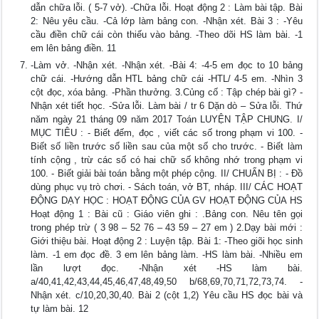
dẫn chữa lỗi. ( 5-7 vở). -Chữa lỗi. Hoạt động 2 : Làm bài tập. Bài
2: Nêu yêu cầu. -Cả lớp làm bảng con. -Nhận xét. Bài 3 : -Yêu
cầu điền chữ cái còn thiếu vào bảng. -Theo dõi HS làm bài. -1
em lên bảng điền. 11
-Làm vở. -Nhận xét. -Nhận xét. -Bài 4: -4-5 em đọc to 10 bảng
chữ cái. -Hướng dẫn HTL bảng chữ cái -HTL/ 4-5 em. -Nhìn 3
cột đọc, xóa bảng. -Phần thưởng. 3.Củng cố : Tập chép bài gì? -
Nhận xét tiết học. -Sửa lỗi. Làm bài / tr 6 Dặn dò – Sửa lỗi. Thứ
năm ngày 21 tháng 09 năm 2017 Toán LUYỆN TẬP CHUNG. I/
MỤC TIÊU : - Biết đếm, đọc , viết các số trong phạm vi 100. -
Biết số liền trước số liền sau của một số cho trước. - Biết làm
tính cộng , trừ các số có hai chữ số không nhớ trong phạm vi
100. - Biết giải bài toán bằng một phép cộng. II/ CHUẨN BỊ : - Đồ
dùng phục vụ trò chơi. - Sách toán, vở BT, nháp. III/ CÁC HOẠT
ĐỘNG DẠY HỌC : HOẠT ĐỘNG CỦA GV HOẠT ĐỘNG CỦA HS
Hoạt động 1 : Bài cũ : Giáo viên ghi : .Bảng con. Nêu tên gọi
trong phép trừ ( 3 98 – 52 76 – 43 59 – 27 em ) 2.Dạy bài mới :
Giới thiệu bài. Hoạt động 2 : Luyện tập. Bài 1: -Theo giõi học sinh
làm. -1 em đọc đề. 3 em lên bảng làm. -HS làm bài. -Nhiều em
lần lượt đọc. -Nhận xét -HS làm bài.
a/40,41,42,43,44,45,46,47,48,49,50 b/68,69,70,71,72,73,74. -
Nhận xét. c/10,20,30,40. Bài 2 (cột 1,2) Yêu cầu HS đọc bài và
tự làm bài. 12