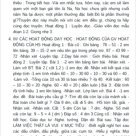
thiệu : Trong tiết học -Vài em nhắc tựa. hôm nay, các em sẽ làm
quen với một bạn gái tên là Na, Na học chưa giỏi nhưng cuối
năm Na lại được một phần thưởng đặc biệt.Đó là phần thưởng
gì?Truyện đọc này muốn nói với các em điều gì, chúng ta hãy
cùng đọc truyện. Hoạt động 1 : Luyện đọc. -Giáo viên đọc mẫu
đoạn 1-2. Giọng nhẹ 3
III/ CÁC HOẠT ĐỘNG DẠY HỌC : HOẠT ĐỘNG CỦA GV HOẠT
ĐỘNG CỦA HS Hoạt động 1 : Bài cũ : Ghi bảng : 78 – 51 - 2 em
lên bảng. 39 – 15 -2 em nêu tên gọi trong phép trừ. 87 – 43 99 –
72 -Nhận xét -Luyện tập. 2.Dạy bài mới : Giới thiệu bài. Hoạt
động 2 : Luyện tập. Bài 1 : -2 em lên bảng làm bài. -Nhận xét. -
Làm vở BT. Bài 2 ( cột 1,2 ) -1 em đọc đề. Nhận xét kết quả của
phép tính -1 em tính nhẩm 60 – 10 – 30 60 – 10 – 30 và 60 – 40 .
-Làm vở. -Tổng của 10 và 30 là bao nhiêu ? -là 40. -Kết luận : 60
– 10 – 30 = 20 -Nghe. 60 – 40 = 20 ( điền luôn ) Bài 3: -Đặt tính
rồi tính hiệu .1 em lên bảng. -Nhận xét. Lớp làm vở. Bài 4 : -1 em
đọc đề. -Bài toán yêu cầu gì ? -Tìm độ dài còn lại của mảnh vải -
Bài toán cho biêt gì ? -Dài 9 dm, cắt đi 5 dm. -HS tóm tắt, giải. -
Nhận xét. -Nhận xét. Cắt : 5 dm Còn lại : ? dm. -Nghe. Số mét
vải còn lại: 9 – 5 = 4 ( dm ) Đáp số : 4 dm 3.Củng cố : Nhận xét
tiết học. Giáo dục tư -Nghe. tưởng. Dặn dò. Bài sau. Tập đọc
LÀM VIỆC THẬT LÀ VUI. I/ MỤC TIÊU : -Biết ngắt nghỉ hơi sau
các dấu chấm, dấu phẩy, giữa các cụm từ. -Hiểu ý nghĩa: Mọi