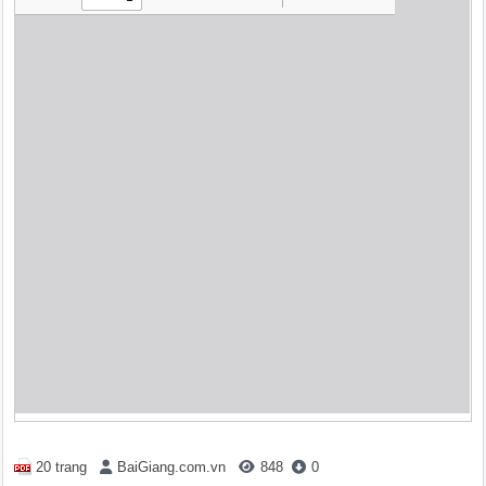
20 trang
BaiGiang.com.vn
848
0