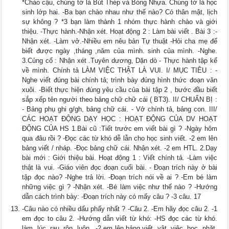
*Chào cậu, chúng tớ là Bút Thép và Bóng Nhựa. Chúng tớ là học
sinh lớp hai. -Ba bạn chào nhau như thế nào? Có thân mật, lịch
sự không ? *3 bạn làm thành 1 nhóm thực hành chào và giới
thiệu. -Thực hành.-Nhận xét. Hoạt động 2 : Làm bài viết . Bài 3 :-
Nhận xét. -Làm vở.-Nhiều em nêu bản Tự thuật -Hỏi cha mẹ để
biết được ngày ,tháng ,năm của mình. sinh của mình. -Nghe.
3.Củng cố : Nhận xét .Tuyên dương, Dặn dò - Thực hành tập kể
về mình. Chính tả LÀM VIỆC THẬT LÀ VUI. I/ MỤC TIÊU : -
Nghe viết đúng bài chính tả; trình bày đúng hình thức đoạn văn
xuôi. -Biết thực hiện đúng yêu cầu của bài tập 2 , bước đầu biết
sắp xếp tên người theo bảng chữ chữ cái ( BT3). II/ CHUẨN BỊ :
- Bảng phụ ghi g/gh, bảng chữ cái. - Vở chính tả, bảng con. III/
CÁC HOẠT ĐỘNG DẠY HỌC : HOẠT ĐỘNG CỦA DV HOẠT
ĐỘNG CỦA HS 1.Bài cũ :Tiết trước em viết bài gì ? -Ngày hôm
qua đâu rồi ? -Đọc các từ khó dễ lẫn cho học sinh viết. -2 em lên
bảng viết / nháp. -Đọc bảng chữ cái. Nhận xét. -2 em HTL. 2.Dạy
bài mới : Giới thiệu bài. Hoạt động 1 : Viết chính tả. -Làm việc
thật là vui. -Giáo viên đọc đoạn cuối bài. - Đoạn trích này ở bài
tập đọc nào? -Nghe trả lời. -Đoạn trích nói về ai ? -Em bé làm
những việc gì ? -Nhận xét. -Bé làm việc như thế nào ? -Hướng
dẫn cách trình bày: -Đoạn trích này có mấy câu ? -3 câu. 17
-Câu nào có nhiều dấu phẩy nhất ? -Câu 2. -Em hãy đọc câu 2. -1
em đọc to câu 2. -Hướng dẫn viết từ khó: -HS đọc các từ khó.
làm, lúc, rau, rộn, luôn . -2 em lên bảng viết. vật, việc, học, nhặt,