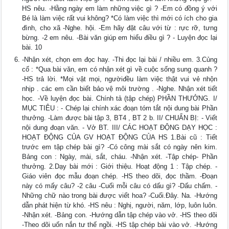
HS nêu. -Hằng ngày em làm những việc gì ? -Em có đồng ý với
Bé là làm việc rất vui không? *Có làm việc thì mới có ích cho gia
đình, cho xã -Nghe. hội. -Em hãy đặt câu với từ : rực rỡ, tưng
bừng. -2 em nêu. -Bài văn giúp em hiểu điều gì ? - Luyện đọc lại
bài. 10
-Nhận xét, chọn em đọc hay. -Thi đọc lại bài / nhiều em. 3.Củng
cố : *Qua bài văn, em có nhận xét gì về cuộc sống sung quanh ?
-HS trả lời. *Mọi vật mọi, ngườiđều làm việc thật vui vẻ nhộn
nhịp . các em cần biết bảo vệ môi trường . -Nghe. Nhận xét tiết
học. -Về luyện đọc bài. Chính tả (tập chép) PHẦN THƯỞNG. I/
MỤC TIÊU : - Chép lại chính xác đoạn tóm tắt nội dung bài Phần
thưởng. -Làm được bài tập 3, BT4 , BT 2 b. II/ CHUẨN BỊ: - Viết
nội dung đoạn văn. - Vở BT. III/ CÁC HOẠT ĐỘNG DẠY HỌC :
HOẠT ĐỘNG CỦA GV HOẠT ĐỘNG CỦA HS 1.Bài cũ : Tiết
trước em tập chép bài gì? -Có công mài sắt có ngày nên kim.
Bảng con : Ngày, mài, sắt, cháu. -Nhận xét. -Tập chép- Phần
thưởng. 2.Dạy bài mới : Giới thiệu. Hoạt động 1 : Tập chép. -
Giáo viên đọc mẫu đoạn chép. -HS theo dõi, đọc thầm. -Đoạn
này có mấy câu? -2 câu -Cuối mỗi câu có dấu gì? -Dấu chấm. -
Những chữ nào trong bài được viết hoa? -Cuối.Đây. Na. -Hướng
dẫn phát hiện từ khó. -HS nêu : Nghị, người, năm, lớp, luôn luôn.
-Nhận xét. -Bảng con. -Hướng dẫn tập chép vào vở. -HS theo dõi
-Theo dõi uốn nắn tư thế ngồi. -HS tập chép bài vào vở. -Hướng