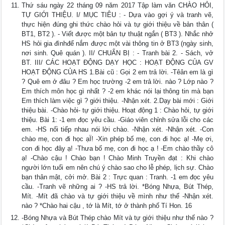
Thứ sáu ngày 22 tháng 09 năm 2017 Tập làm văn CHÀO HỎI,
TỰ GIỚI THIỆU. I/ MỤC TIÊU : - Dựa vào gợi ý và tranh vẽ,
thực hiện đúng ghi thức chào hỏi và tự giới thiệu về bản thân (
BT1, BT2 ). - Viết được một bản tự thuật ngắn ( BT3 ). Nhắc nhở
HS hỏi gia đìnhđể nắm được một vài thông tin ở BT3 (ngày sinh,
nơi sinh. Quê quán ). II/ CHUẨN BỊ : - Tranh bài 2. - Sách, vở
BT. III/ CÁC HOẠT ĐỘNG DẠY HỌC : HOẠT ĐỘNG CỦA GV
HOẠT ĐỘNG CỦA HS 1.Bài cũ : Gọi 2 em trả lời. -Têân em là gì
? Quê em ở đâu ? Em học trường -2 em trả lời. nào ? Lớp nào ?
Em thích môn học gì nhất ? -2 em khác nói lại thông tin mà bạn
Em thích làm việc gì ? giới thiệu. -Nhận xét. 2.Dạy bài mới : Giới
thiệu bài. -Chào hỏi- tự giới thiệu. Hoạt động 1 : Chào hỏi, tự giới
thiệu. Bài 1: -1 em đọc yêu cầu. -Giáo viên chỉnh sửa lỗi cho các
em. -HS nối tiếp nhau nói lời chào. -Nhận xét. -Nhận xét. -Con
chào mẹ, con đi học ạÏ! -Xin phép bố mẹ, con đi học ạ! -Mẹ ơi,
con đi học đây ạ! -Thưa bố mẹ, con đi học ạ ! -Em chào thầy cô
ạ! -Chào cậu ! Chào bạn ! Chào Minh Truyền đạt : Khi chào
người lớn tuổi em nên chú ý chào sao cho lễ phép, lịch sự. Chào
bạn thân mật, cởi mở. Bài 2 : Trực quan : Tranh. -1 em đọc yêu
cầu. -Tranh vẽ những ai ? -HS trả lời. *Bóng Nhựa, Bút Thép,
Mít. -Mít đã chào và tự giới thiệu về mình như thế -Nhận xét.
nào ? *Chào hai cậu , tớ là Mít, tớ ở thành phố Tí Hon. 16
-Bóng Nhựa và Bút Thép chào Mít và tự giới thiệu như thế nào ?