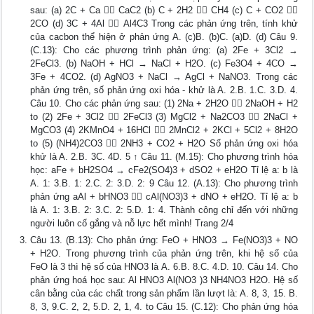
sau: (a) 2C + Ca  CaC2 (b) C + 2H2  CH4 (c) C + CO2 
2CO (d) 3C + 4Al  Al4C3 Trong các phản ứng trên, tính khử
của cacbon thể hiện ở phản ứng A. (c)B. (b)C. (a)D. (d) Câu 9.
(C.13): Cho các phương trình phản ứng: (a) 2Fe + 3Cl2 →
2FeCl3. (b) NaOH + HCl → NaCl + H2O. (c) Fe3O4 + 4CO →
3Fe + 4CO2. (d) AgNO3 + NaCl → AgCl + NaNO3. Trong các
phản ứng trên, số phản ứng oxi hóa - khử là A. 2.B. 1.C. 3.D. 4.
Câu 10. Cho các phản ứng sau: (1) 2Na + 2H2O  2NaOH + H2
to (2) 2Fe + 3Cl2  2FeCl3 (3) MgCl2 + Na2CO3  2NaCl +
MgCO3 (4) 2KMnO4 + 16HCl  2MnCl2 + 2KCl + 5Cl2 + 8H2O
to (5) (NH4)2CO3  2NH3 + CO2 + H2O Số phản ứng oxi hóa
khử là A. 2.B. 3C. 4D. 5 ↑ Câu 11. (M.15): Cho phương trình hóa
học: aFe + bH2SO4 → cFe2(SO4)3 + dSO2 + eH2O Tỉ lệ a: b là
A. 1: 3.B. 1: 2.C. 2: 3.D. 2: 9 Câu 12. (A.13): Cho phương trình
phản ứng aAl + bHNO3  cAl(NO3)3 + dNO + eH2O. Tỉ lệ a: b
là A. 1: 3.B. 2: 3.C. 2: 5.D. 1: 4. Thành công chỉ đến với những
người luôn cố gắng và nỗ lực hết mình! Trang 2/4
Câu 13. (B.13): Cho phản ứng: FeO + HNO3 → Fe(NO3)3 + NO
+ H2O. Trong phương trình của phản ứng trên, khi hệ số của
FeO là 3 thì hệ số của HNO3 là A. 6.B. 8.C. 4.D. 10. Câu 14. Cho
phản ứng hoá học sau: Al HNO3 Al(NO3 )3 NH4NO3 H2O. Hệ số
cân bằng của các chất trong sản phẩm lần lượt là: A. 8, 3, 15. B.
8, 3, 9.C. 2, 2, 5.D. 2, 1, 4. to Câu 15. (C.12): Cho phản ứng hóa