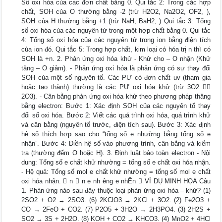
Số oxi hóa của các đơn chất bằng 0. Qui tắc 2: Trong các hợp
chất, SOH của O thường bằng -2 (trừ H2O2, Na2O2, OF2, ),
SOH của H thường bằng +1 (trừ NaH, BaH2, ) Qui tắc 3: Tổng
số oxi hóa của các nguyên tử trong một hợp chất bằng 0. Qui tắc
4: Tổng số oxi hóa của các nguyên tử trong ion bằng điện tích
của ion đó. Qui tắc 5: Trong hợp chất, kim loại có hóa trị n thì có
SOH là +n. 2. Phản ứng oxi hóa khử - Khử cho – O nhận (Khử
tăng – O giảm). - Phản ứng oxi hóa là phản ứng có sự thay đổi
SOH của một số nguyên tố. Các PƯ có đơn chất uv (tham gia
hoặc tạo thành) thường là các PƯ oxi hóa khử (trừ 3O2 
2O3). - Cân bằng phản ứng oxi hóa khử theo phương pháp thăng
bằng electron: Bước 1: Xác định SOH của các nguyên tố thay
đổi số oxi hóa. Bước 2: Viết các quá trình oxi hóa, quá trình khử
và cân bằng (nguyên tố trước, điện tích sau). Bước 3: Xác định
hệ số thích hợp sao cho “tổng số e nhường bằng tổng số e
nhận”. Bước 4: Điền hệ số vào phương trình, cân bằng và kiểm
tra (thường đếm O hoặc H). 3. Định luật bảo toàn electron - Nội
dung: Tổng số e chất khử nhường = tổng số e chất oxi hóa nhận.
- Hệ quả: Tổng số mol e chất khử nhường = tổng số mol e chất
oxi hóa nhận.  n  n e nh ­êng e nhËn  VÍ DỤ MINH HỌA Câu
1. Phản ứng nào sau đây thuộc loại phản ứng oxi hóa – khử? (1)
2SO2 + O2 → 2SO3. (6) 2KClO3 → 2KCl + 3O2. (2) Fe2O3 +
CO → 2FeO + CO2. (7) P2O5 + 3H2O → 2H3PO4. (3) 2H2S +
SO2 → 3S + 2H2O. (8) KOH + CO2 → KHCO3. (4) MnO2 + 4HCl