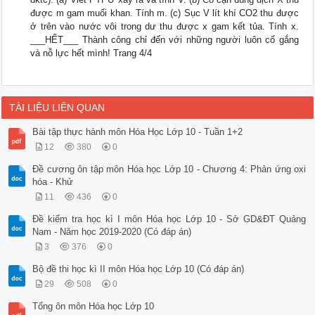
được m gam muối khan. Tính m. (c) Sục V lít khí CO2 thu được
ở trên vào nước vôi trong dư thu được x gam kết tủa. Tính x.
___HẾT___ Thành công chỉ đến với những người luôn cố gắng
và nỗ lực hết mình! Trang 4/4
TÀI LIỆU LIÊN QUAN
Bài tập thực hành môn Hóa Học Lớp 10 - Tuần 1+2
12
380
0
Đề cương ôn tập môn Hóa học Lớp 10 - Chương 4: Phản ứng oxi
hóa - Khử
11
436
0
Đề kiểm tra học kì I môn Hóa học Lớp 10 - Sở GD&ĐT Quảng
Nam - Năm học 2019-2020 (Có đáp án)
3
376
0
Bộ đề thi học kì II môn Hóa học Lớp 10 (Có đáp án)
29
508
0
Tổng ôn môn Hóa học Lớp 10