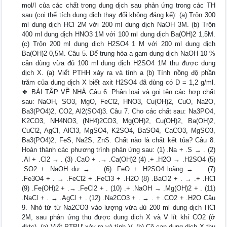
mol/l của các chất trong dung dịch sau phản ứng trong các TH
sau (coi thể tích dung dịch thay đổi không đáng kể): (a) Trộn 300
ml dung dịch HCl 2M với 200 ml dung dịch NaOH 3M. (b) Trộn
400 ml dung dịch HNO3 1M với 100 ml dung dịch Ba(OH)2 1,5M.
(c) Trộn 200 ml dung dịch H2SO4 1 M với 200 ml dung dịch
Ba(OH)2 0,5M. Câu 5. Để trung hòa a gam dung dịch NaOH 10 %
cần dùng vừa đủ 100 ml dung dịch H2SO4 1M thu được dung
dịch X. (a) Viết PTHH xảy ra và tính a (b) Tính nồng độ phần
trăm của dung dịch X biết axit H2SO4 đã dùng có D = 1,2 g/ml.
❖ BÀI TẬP VỀ NHÀ Câu 6. Phân loại và gọi tên các hợp chất
sau: NaOH, SO3, MgO, FeCl2, HNO3, Cu(OH)2, CuO, Na2O,
Ba3(PO4)2, CO2, Al2(SO4)3. Câu 7. Cho các chất sau: Na3PO4,
K2CO3, NH4NO3, (NH4)2CO3, Mg(OH)2, Cu(OH)2, Ba(OH)2,
CuCl2, AgCl, AlCl3, MgSO4, K2SO4, BaSO4, CaCO3, MgSO3,
Ba3(PO4)2, FeS, Na2S, ZnS. Chất nào là chất kết tủa? Câu 8.
Hoàn thành các phương trình phản ứng sau: (1) .Na + .S → . (2)
.Al + .Cl2 → . (3) .CaO + .→ .Ca(OH)2 (4) .+ .H2O → .H2SO4 (5)
.SO2 + .NaOH dư → . . (6) .FeO + .H2SO4 loãng → . . (7)
.Fe3O4 + . → .FeCl2 + .FeCl3 + .H2O (8) .BaCl2 + . → .+ .HCl
(9) .Fe(OH)2 + .→ .FeCl2 + . (10) .+ .NaOH → .Mg(OH)2 + . (11)
.NaCl + . → .AgCl + . (12) .Na2CO3 + . → . + .CO2 + .H2O Câu
9. Nhỏ từ từ Na2CO3 vào lượng vừa đủ 200 ml dung dịch HCl
2M, sau phản ứng thu được dung dịch X và V lít khí CO2 (ở
đktc). (a) Viết PTPƯ xảy ra và tính V. (b) Cô cạn dung dịch X thu