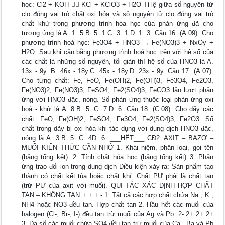
học: Cl2 + KOH  KCl + KClO3 + H2O Tỉ lệ giữa số nguyên tử
clo đóng vai trò chất oxi hóa và số nguyên tử clo đóng vai trò
chất khử trong phương trình hóa học của phản ứng đã cho
tương ứng là A. 1: 5.B. 5: 1.C. 3: 1.D. 1: 3. Câu 16. (A.09): Cho
phương trình hoá học: Fe3O4 + HNO3 → Fe(NO3)3 + NxOy +
H2O. Sau khi cân bằng phương trình hoá học trên với hệ số của
các chất là những số nguyên, tối giản thì hệ số của HNO3 là A.
13x - 9y. B. 46x - 18y.C. 45x - 18y.D. 23x - 9y. Câu 17. (A.07):
Cho từng chất: Fe, FeO, Fe(OH)2, Fe(OH)3, Fe3O4, Fe2O3,
Fe(NO3)2, Fe(NO3)3, FeSO4, Fe2(SO4)3, FeCO3 lần lượt phản
ứng với HNO3 đặc, nóng. Số phản ứng thuộc loại phản ứng oxi
hoá - khử là A. 8.B. 5. C. 7.D. 6. Câu 18. (C.08): Cho dãy các
chất: FeO, Fe(OH)2, FeSO4, Fe3O4, Fe2(SO4)3, Fe2O3. Số
chất trong dãy bị oxi hóa khi tác dụng với dung dịch HNO3 đặc,
nóng là A. 3.B. 5. C. 4D. 6. ___HẾT___ CĐ2: AXIT – BAZƠ –
MUỐI KIẾN THỨC CẦN NHỚ 1. Khái niệm, phân loại, gọi tên
(bảng tổng kết). 2. Tính chất hóa học (bảng tổng kết) 3. Phản
ứng trao đổi ion trong dung dịch Điều kiện xảy ra: Sản phẩm tạo
thành có chất kết tủa hoặc chất khí. Chất PƯ phải là chất tan
(trừ PƯ của axit với muối). QUI TẮC XÁC ĐỊNH HỢP CHẤT
TAN – KHÔNG TAN + + + - 1. Tất cả các hợp chất chứa Na , K ,
NH4 hoặc NO3 đều tan. Hợp chất tan 2. Hầu hết các muối của
halogen (Cl-, Br-, I-) đều tan trừ muối của Ag và Pb. 2- 2+ 2+ 2+
3. Đa số các muối chứa SO4 đều tan trừ muối của Ca , Ba và Pb