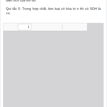
điện tích của ion đó.
Qui tắc 5: Trong hợp chất, kim loại có hóa trị n thì có SOH là
+n.