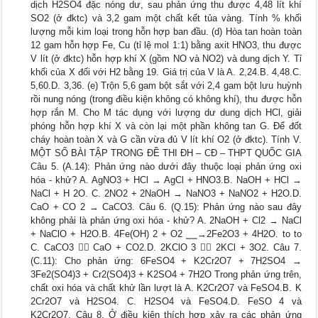
dịch H2SO4 đặc nóng dư, sau phản ứng thu được 4,48 lít khí
SO2 (ở đktc) và 3,2 gam một chất kết tủa vàng. Tính % khối
lượng mỗi kim loại trong hỗn hợp ban đầu. (d) Hòa tan hoàn toàn
12 gam hỗn hợp Fe, Cu (tỉ lệ mol 1:1) bằng axit HNO3, thu được
V lít (ở đktc) hỗn hợp khí X (gồm NO và NO2) và dung dịch Y. Tỉ
khối của X đối với H2 bằng 19. Giá trị của V là A. 2,24.B. 4,48.C.
5,60.D. 3,36. (e) Trộn 5,6 gam bột sắt với 2,4 gam bột lưu huỳnh
rồi nung nóng (trong điều kiện không có không khí), thu được hỗn
hợp rắn M. Cho M tác dụng với lượng dư dung dịch HCl, giải
phóng hỗn hợp khí X và còn lại một phần không tan G. Để đốt
cháy hoàn toàn X và G cần vừa đủ V lít khí O2 (ở đktc). Tính V.
MỘT SỐ BÀI TẬP TRONG ĐỀ THI ĐH – CĐ – THPT QUỐC GIA
Câu 5. (A.14): Phản ứng nào dưới đây thuộc loại phản ứng oxi
hóa - khử? A. AgNO3 + HCl → AgCl + HNO3.B. NaOH + HCl →
NaCl + H 2O. C. 2NO2 + 2NaOH → NaNO3 + NaNO2 + H2O.D.
CaO + CO 2 → CaCO3. Câu 6. (Q.15): Phản ứng nào sau đây
không phải là phản ứng oxi hóa - khử? A. 2NaOH + Cl2 → NaCl
+ NaClO + H2O.B. 4Fe(OH) 2 + O2 ⎯⎯→2Fe2O3 + 4H2O. to to
C. CaCO3  CaO + CO2.D. 2KClO 3  2KCl + 3O2. Câu 7.
(C.11): Cho phản ứng: 6FeSO4 + K2Cr2O7 + 7H2SO4 →
3Fe2(SO4)3 + Cr2(SO4)3 + K2SO4 + 7H2O Trong phản ứng trên,
chất oxi hóa và chất khử lần lượt là A. K2Cr2O7 và FeSO4.B. K
2Cr2O7 và H2SO4. C. H2SO4 và FeSO4.D. FeSO 4 và
K2Cr2O7. Câu 8. Ở điều kiện thích hợp xảy ra các phản ứng