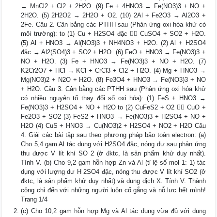
→ MnCl2 + Cl2 + 2H2O. (9) Fe + 4HNO3 → Fe(NO3)3 + NO +
2H2O. (5) 2H2O2 → 2H2O + O2. (10) 2Al + Fe2O3 → Al2O3 +
2Fe. Câu 2. Cân bằng các PTHH sau (Phản ứng oxi hóa khử có
môi trường): to (1) Cu + H2SO4 đặc  CuSO4 + SO2 + H2O.
(5) Al + HNO3 → Al(NO3)3 + NH4NO3 + H2O. (2) Al + H2SO4
đặc → Al2(SO4)3 + SO2 + H2O. (6) FeO + HNO3 → Fe(NO3)3 +
NO + H2O. (3) Fe + HNO3 → Fe(NO3)3 + NO + H2O. (7)
K2Cr2O7 + HCl → KCl + CrCl3 + Cl2 + H2O. (4) Mg + HNO3 →
Mg(NO3)2 + N2O + H2O. (8) Fe3O4 + HNO3 → Fe(NO3)3 + NO
+ H2O. Câu 3. Cân bằng các PTHH sau (Phản ứng oxi hóa khử
có nhiều nguyên tố thay đổi số oxi hóa): (1) FeS + HNO3 →
Fe(NO3)3 + H2SO4 + NO + H2O to (2) CuFeS2 + O2  CuO +
Fe2O3 + SO2 (3) FeS2 + HNO3 → Fe(NO3)3 + H2SO4 + NO +
H2O (4) CuS + HNO3 → Cu(NO3)2 + H2SO4 + NO2 + H2O Câu
4. Giải các bài tập sau theo phương pháp bảo toàn electron: (a)
Cho 5,4 gam Al tác dụng với H2SO4 đặc, nóng dư sau phản ứng
thu được V lít khí SO 2 (ở đktc, là sản phẩm khử duy nhất).
Tính V. (b) Cho 9,2 gam hỗn hợp Zn và Al (tỉ lệ số mol 1: 1) tác
dụng với lượng dư H 2SO4 đặc, nóng thu được V lít khí SO2 (ở
đktc, là sản phẩm khử duy nhất) và dung dịch X. Tính V. Thành
công chỉ đến với những người luôn cố gắng và nỗ lực hết mình!
Trang 1/4
(c) Cho 10,2 gam hỗn hợp Mg và Al tác dụng vừa đủ với dung