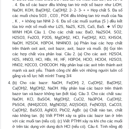
. 4. Đa số các bazơ đều không tan trừ một số bazơ như LiOH,
NaOH, KOH, Ba(OH)2, Ca(OH)2. 2- 2- 3- + + Hợp chất 5. Đa số
các muối chứa SO3 , CO3 , PO4 đều không tan trừ muối của Na
, K , + không tan NH4 2- 6. Đa số các muối sunfua (S ) đều kết
tủa trừ một số muối như Li2S, Na2S, K2S, CaS, BaS. ❖ VÍ DỤ
MINH HỌA Câu 1. Cho các chất sau: BaO, Na2SO4, SO2,
H2SO3, Fe2O3, P2O5, Mg(OH)2, HCl, Fe(OH)2, KCl, KHSO4,
NaOH, H2SO4, H3PO4, NH4NO3. (a) Phân loại các hợp chất
trên thành oxit axit, oxit bazơ, axit, bazơ và muối. (b) Gọi tên
các hợp chất vừa phân loại. Câu 2. (a) Cho các axit: H2SO4,
H2S, HNO3, HCl, HBr, HI, HF, H3PO4, HClO, HClO4, H2SO3,
HNO2, H2CO3, CH3COOH. Hãy phân loại các axit trên thành axit
mạnh và axit yếu. Thành công chỉ đến với những người luôn cố
gắng và nỗ lực hết mình! Trang 3/4
(b) Cho các bazơ: NaOH, Fe(OH) 2, Cu(OH)2, Ba(OH)2,
Ca(OH)2, Mg(OH)2, NaOH. Hãy phân loại các bazơ trên thành
bazơ tan và bazơ không tan (kết tủa). Câu 3. Cho các chất sau:
NaOH, KCl, BaSO4, Mg(OH)2, CuCl2, Na3PO4, Cu(OH)2,
PbSO4, (NH4)2CO3, Mg(NO3)2, Al2(SO4)3, Fe(NO3)3, CaCO3,
Ca(OH)2, BaSO3, AgNO3, PbCl2, AgBr. (a) Chất nào tan, chất
nào không tan. (b) Viết PTHH xảy ra giữa các bazơ tan ở trên
với các muối tan (nếu có). (c) Viết PTHH xảy ra khi cho các muối
ở trên tác dụng với dung dịch HCl (nếu có). Câu 4. Tính nồng độ