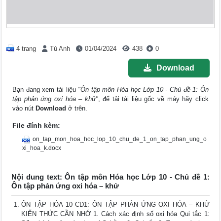
4 trang
Tú Anh
01/04/2024
438
0
Download
Bạn đang xem tài liệu
"Ôn tập môn Hóa học Lớp 10 - Chủ đề 1: Ôn
tập phản ứng oxi hóa – khử"
, để tải tài liệu gốc về máy hãy click
vào nút
Download
ở trên.
File đính kèm:
on_tap_mon_hoa_hoc_lop_10_chu_de_1_on_tap_phan_ung_o
xi_hoa_k.docx
Nội dung text: Ôn tập môn Hóa học Lớp 10 - Chủ đề 1:
Ôn tập phản ứng oxi hóa – khử
ÔN TẬP HÓA 10 CĐ1: ÔN TẬP PHẢN ỨNG OXI HÓA – KHỬ
KIẾN THỨC CẦN NHỚ 1. Cách xác định số oxi hóa Qui tắc 1: