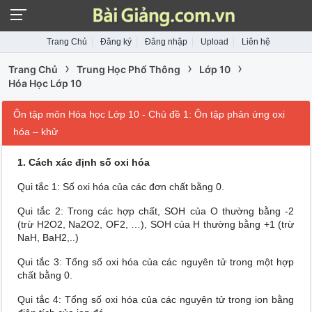
Trang Chủ
Đăng ký
Đăng nhập
Upload
Liên hệ
›
›
›
Trang Chủ
Trung Học Phổ Thông
Lớp 10
Hóa Học Lớp 10
Ôn tập môn Hóa học Lớp 10 - Chủ đề 1: Ôn tập phản ứng oxi
hóa – khử
1. Cách xác định số oxi hóa
Qui tắc 1: Số oxi hóa của các đơn chất bằng 0.
Qui tắc 2: Trong các hợp chất, SOH của O thường bằng -2
(trừ H2O2, Na2O2, OF2, …), SOH của H thường bằng +1 (trừ
NaH, BaH2,..)
Qui tắc 3: Tổng số oxi hóa của các nguyên tử trong một hợp
chất bằng 0.
Qui tắc 4: Tổng số oxi hóa của các nguyên tử trong ion bằng