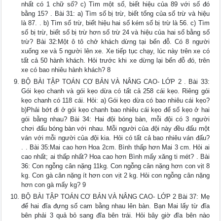
nhất có 1 chữ số? c) Tìm một số, biết hiệu của 89 với số đó
bằng 15? . Bài 31: a) Tìm số bị trừ, biết tổng của số trừ và hiệu
là 87. . b) Tìm số trừ, biết hiệu hai số kém số bị trừ là 56. c) Tìm
số bị trừ, biết số bị trừ hơn số trừ 24 và hiệu của hai số bằng số
trừ? Bài 32:Một ô tô chở khách dừng tại bến đỗ. Có 8 người
xuống xe và 5 người lên xe. Xe tiếp tục chạy, lúc này trên xe có
tất cả 50 hành khách. Hỏi trước khi xe dừng lại bến đỗ đó, trên
xe có bao nhiêu hành khách? 8
BỘ BÀI TẬP TOÁN CƠ BẢN VÀ NÂNG CAO- LỚP 2 . Bài 33:
Gói kẹo chanh và gói kẹo dừa có tất cả 258 cái kẹo. Riêng gói
kẹo chanh có 118 cái. Hỏi: a) Gói kẹo dừa có bao nhiêu cái kẹo?
b)Phải bớt đi ở gói kẹo chanh bao nhiêu cái kẹo để số kẹo ở hai
gói bằng nhau? Bài 34: Hai đội bóng bàn, mỗi đội có 3 người
chơi đấu bóng bàn với nhau. Mỗi người của đội này đều đấu một
ván với mỗi người của đội kia. Hỏi có tất cả bao nhiêu ván đấu?
. . Bài 35:Mai cao hơn Hoa 2cm. Bình thấp hơn Mai 3 cm. Hỏi ai
cao nhất; ai thấp nhất? Hoa cao hơn Bình mấy xăng ti mét? . Bài
36: Con ngỗng cân nặng 11kg. Con ngỗng cân nặng hơn con vịt 8
kg. Con gà cân nặng ít hơn con vịt 2 kg. Hỏi con ngỗng cân nặng
hơn con gà mấy kg? 9
BỘ BÀI TẬP TOÁN CƠ BẢN VÀ NÂNG CAO- LỚP 2 Bài 37: Mẹ
để hai đĩa đựng số cam bằng nhau lên bàn. Bạn Mai lấy từ đĩa
bên phải 3 quả bỏ sang đĩa bên trái. Hỏi bây giờ đĩa bên nào