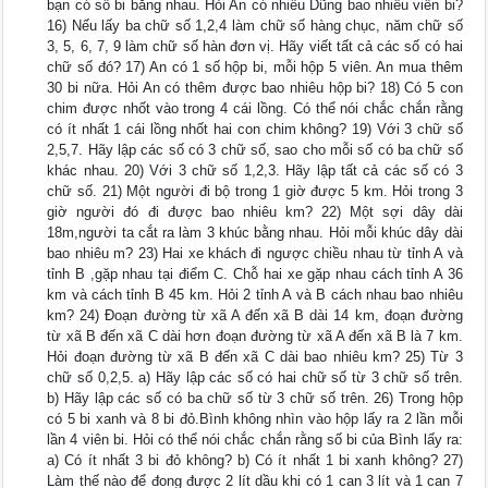
bạn có số bi bằng nhau. Hỏi An có nhiều Dũng bao nhiêu viên bi?
16) Nếu lấy ba chữ số 1,2,4 làm chữ số hàng chục, năm chữ số
3, 5, 6, 7, 9 làm chữ số hàn đơn vị. Hãy viết tất cả các số có hai
chữ số đó? 17) An có 1 số hộp bi, mỗi hộp 5 viên. An mua thêm
30 bi nữa. Hỏi An có thêm được bao nhiêu hộp bi? 18) Có 5 con
chim được nhốt vào trong 4 cái lồng. Có thể nói chắc chắn rằng
có ít nhất 1 cái lồng nhốt hai con chim không? 19) Với 3 chữ số
2,5,7. Hãy lập các số có 3 chữ số, sao cho mỗi số có ba chữ số
khác nhau. 20) Với 3 chữ số 1,2,3. Hãy lập tất cả các số có 3
chữ số. 21) Một người đi bộ trong 1 giờ được 5 km. Hỏi trong 3
giờ người đó đi được bao nhiêu km? 22) Một sợi dây dài
18m,người ta cắt ra làm 3 khúc bằng nhau. Hỏi mỗi khúc dây dài
bao nhiêu m? 23) Hai xe khách đi ngược chiều nhau từ tỉnh A và
tỉnh B ,gặp nhau tại điểm C. Chỗ hai xe gặp nhau cách tỉnh A 36
km và cách tỉnh B 45 km. Hỏi 2 tỉnh A và B cách nhau bao nhiêu
km? 24) Đoạn đường từ xã A đến xã B dài 14 km, đoạn đường
từ xã B đến xã C dài hơn đoạn đường từ xã A đến xã B là 7 km.
Hỏi đoạn đường từ xã B đến xã C dài bao nhiêu km? 25) Từ 3
chữ số 0,2,5. a) Hãy lập các số có hai chữ số từ 3 chữ số trên.
b) Hãy lập các số có ba chữ số từ 3 chữ số trên. 26) Trong hộp
có 5 bi xanh và 8 bi đỏ.Bình không nhìn vào hộp lấy ra 2 lần mỗi
lần 4 viên bi. Hỏi có thể nói chắc chắn rằng số bi của Bình lấy ra:
a) Có ít nhất 3 bi đỏ không? b) Có ít nhất 1 bi xanh không? 27)
Làm thế nào để đong được 2 lít dầu khi có 1 can 3 lít và 1 can 7