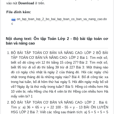
vào nút
Download
ở trên.
File đính kèm:
on_tap_toan_lop_2_bo_bai_tap_toan_co_ban_va_nang_cao.do
c
Nội dung text: Ôn tập Toán Lớp 2 - Bộ bài tập toán cơ
bản và nâng cao
BỘ BÀI TẬP TOÁN CƠ BẢN VÀ NÂNG CAO- LỚP 2 BỘ BÀI
TẬP TOÁN CƠ BẢN VÀ NÂNG CAO- LỚP 2 Bài 1: Tìm một số,
biết số đó cộng với 12 thì bằng 15 cộng 27? Bài 2: Tìm một số,
biết 95 trừ đi số đó thì bằng 39 trừ đi 22? Bài 3: Một tháng nào
đó có ngày chủ nhật là ngày 2 của tháng đó. Hỏi các ngày chủ
nhật trong tháng đó là những ngày nào? Bài 4: Bố đi công tác xa
trong hai tuần, bố đi hôm thứ hai ngày 5. Hỏi đến ngày mấy bố sẽ
về? Ngày ấy là thứ mấy trong tuần? Bài 5: Hồng có nhiều hơn Hà
10 viên bi, nếu Hồng cho Hà 4 viên bi thì Hồng còn nhiều hơn Hà
mấy viên bi? 1
BỘ BÀI TẬP TOÁN CƠ BẢN VÀ NÂNG CAO- LỚP 2 . Bài 6:
Tìm y: a) 36 + 65 = y + 22 100 - 55 = y - 13 BÀI ÔN LUYỆN
HSG LỚP 2 Bài 7: Viết các tổng sau thành tích: a) 5 + 5 + 5 + 5