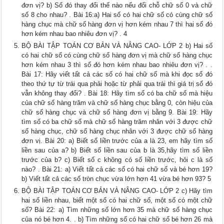
đơn vị? b) Số đó thay đổi thế nào nếu đổi chỗ chữ số 0 và chữ
số 8 cho nhau? . Bài 16:a) Hai số có hai chữ số có cùng chữ số
hàng chục mà chữ số hàng đơn vị hơn kém nhau 7 thì hai số đó
hơn kém nhau bao nhiêu đơn vị? . 4
BỘ BÀI TẬP TOÁN CƠ BẢN VÀ NÂNG CAO- LỚP 2 b) Hai số
có hai chữ số có cùng chữ số hàng đơn vị mà chữ số hàng chục
hơn kém nhau 3 thì số đó hơn kém nhau bao nhiêu đơn vị? . .
Bài 17: Hãy viết tất cả các số có hai chữ số mà khi đọc số đó
theo thứ tự từ trái qua phải hoặc từ phải qua trái thì giá trị số đó
vẫn không thay đổi? . Bài 18: Hãy tìm số có ba chữ số mà hiệu
của chữ số hàng trăm và chữ số hàng chục bằng 0, còn hiệu của
chữ số hàng chục và chữ số hàng đơn vị bằng 9. Bài 19: Hãy
tìm số có ba chữ số mà chữ số hàng trăm nhân với 3 được chữ
số hàng chục, chữ số hàng chục nhân với 3 được chữ số hàng
đơn vị. Bài 20: a) Biết số liền trước của a là 23, em hãy tìm số
liền sau của a? b) Biết số liền sau của b là 35,hãy tìm số liền
trước của b? c) Biết số c không có số liền trước, hỏi c là số
nào? . Bài 21: a) Viết tất cả các số có hai chữ số và bé hơn 19?
b) Viết tất cả các số tròn chục vừa lớn hơn 41 vừa bé hơn 93? 5
BỘ BÀI TẬP TOÁN CƠ BẢN VÀ NÂNG CAO- LỚP 2 c) Hãy tìm
hai số liền nhau, biết một số có hai chữ số, một số có một chữ
số? Bài 22: a) Tìm những số lớn hơn 35 mà chữ số hàng chục
của nó bé hơn 4. . b) Tìm những số có hai chữ số bé hơn 26 mà