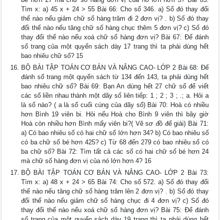
Tìm x: a) 45 x + 24 > 55 Bài 66: Cho số 346. a) Số đó thay đổi
thế nào nếu giảm chữ số hàng trăm đi 2 đơn vị? . b) Số đó thay
đổi thế nào nếu tăng chữ số hàng chục thêm 5 đơn vị? c) Số đó
thay đổi thế nào nếu xoá chữ số hàng đơn vị? Bài 67: Để đánh
số trang của một quyển sách dày 17 trang thì ta phải dùng hết
bao nhiêu chữ số? 15
BỘ BÀI TẬP TOÁN CƠ BẢN VÀ NÂNG CAO- LỚP 2 Bài 68: Để
đánh số trang một quyển sách từ 134 đến 143, ta phải dùng hết
bao nhiêu chữ số? Bài 69: Bạn An dùng hết 27 chữ số để viết
các số liền nhau thành một dãy số liên tiếp: 1 ; 2 ; 3 ; .; a. Hỏi a
là số nào? ( a là số cuối cùng của dãy số) Bài 70: Hoà có nhiều
hơn Bình 19 viên bi. Hỏi nếu Hoà cho Bình 9 viên thì bây giờ
Hoà còn nhiều hơn Bình mấy viên bi?( Vẽ sơ đồ để giải) Bài 71:
a) Có bao nhiêu số có hai chữ số lớn hơn 34? b) Có bao nhiêu số
có ba chữ số bé hơn 425? c) Từ 68 đến 279 có bao nhiêu số có
ba chữ số? Bài 72: Tìm tất cả các số có hai chữ số bé hơn 24
mà chữ số hàng đơn vị của nó lớn hơn 4? 16
BỘ BÀI TẬP TOÁN CƠ BẢN VÀ NÂNG CAO- LỚP 2 Bài 73:
Tìm x: a) 48 x + 24 > 65 Bài 74: Cho số 572. a) Số đó thay đổi
thế nào nếu tăng chữ số hàng trăm lên 2 đơn vị? . b) Số đó thay
đổi thế nào nếu giảm chữ số hàng chục đi 4 đơn vị? c) Số đó
thay đổi thế nào nếu xoá chữ số hàng đơn vị? Bài 75: Để đánh
số trang của một quyển sách dày 19 trang thì ta phải dùng hết