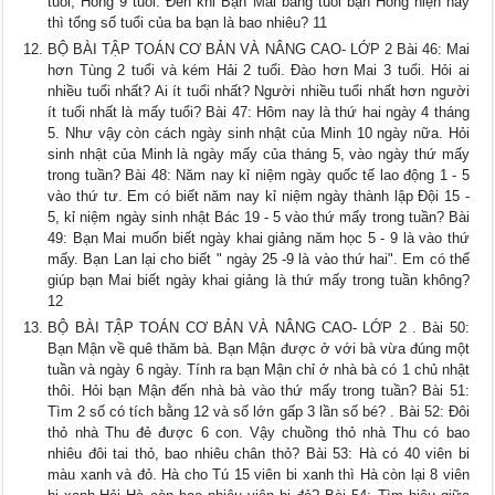
tuổi, Hồng 9 tuổi. Đến khi Bạn Mai bằng tuổi bạn Hồng hiện nay
thì tổng số tuổi của ba bạn là bao nhiêu? 11
BỘ BÀI TẬP TOÁN CƠ BẢN VÀ NÂNG CAO- LỚP 2 Bài 46: Mai
hơn Tùng 2 tuổi và kém Hải 2 tuổi. Đào hơn Mai 3 tuổi. Hỏi ai
nhiều tuổi nhất? Ai ít tuổi nhất? Người nhiều tuổi nhất hơn người
ít tuổi nhất là mấy tuổi? Bài 47: Hôm nay là thứ hai ngày 4 tháng
5. Như vậy còn cách ngày sinh nhật của Minh 10 ngày nữa. Hỏi
sinh nhật của Minh là ngày mấy của tháng 5, vào ngày thứ mấy
trong tuần? Bài 48: Năm nay kỉ niệm ngày quốc tế lao động 1 - 5
vào thứ tư. Em có biết năm nay kỉ niệm ngày thành lập Đội 15 -
5, kỉ niệm ngày sinh nhật Bác 19 - 5 vào thứ mấy trong tuần? Bài
49: Bạn Mai muốn biết ngày khai giảng năm học 5 - 9 là vào thứ
mấy. Bạn Lan lại cho biết " ngày 25 -9 là vào thứ hai". Em có thể
giúp bạn Mai biết ngày khai giảng là thứ mấy trong tuần không?
12
BỘ BÀI TẬP TOÁN CƠ BẢN VÀ NÂNG CAO- LỚP 2 . Bài 50:
Bạn Mận về quê thăm bà. Bạn Mận được ở với bà vừa đúng một
tuần và ngày 6 ngày. Tính ra bạn Mận chỉ ở nhà bà có 1 chủ nhật
thôi. Hỏi bạn Mận đến nhà bà vào thứ mấy trong tuần? Bài 51:
Tìm 2 số có tích bằng 12 và số lớn gấp 3 lần số bé? . Bài 52: Đôi
thỏ nhà Thu đẻ được 6 con. Vậy chuồng thỏ nhà Thu có bao
nhiêu đôi tai thỏ, bao nhiêu chân thỏ? Bài 53: Hà có 40 viên bi
màu xanh và đỏ. Hà cho Tú 15 viên bi xanh thì Hà còn lại 8 viên