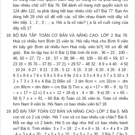
bao nhiêu chữ số? Bài 76: Để đánh số trang một quyển sách từ
124 đến 122, ta phải dùng hết bao nhiêu chữ số? Bài 77: Bạn An
dùng hết 29 chữ số để viết các số liền nhau thành một dãy số
liên tiếp: 1 ; 2 ; 3 ; .; a. Hỏi a là số nào? ( a là số cuối cùng của
dãy số) 17
BỘ BÀI TẬP TOÁN CƠ BẢN VÀ NÂNG CAO- LỚP 2 Bài 78:
Hoà có nhiều hơn Bình 15 viên bi. Hỏi nếu Hoà cho Bình 9 viên
thì bây giờ Bình sẽ nhiều hơn Hoà mấy viên bi?( Vẽ sơ đồ để
giải) . Bài ôn tập học kì II Bài 1) Đặt tính rồi tính : 36 + 23 ; 100 –
46; 60 + 27; 72 – 19 ; 57 + 38; 98 – 49; 100 – 60 45 + 59; 67 +
23 18 + 35 76 – 37 81 – 37 21 + 29 57 – 48 32 : 8 9 x 4 40 : 4 50
: 10 24 : 6 27 : 9 21 : 3 35 : 5 12 : 6 15 : 3 18 : 6 20 : 4 26 : 4 18 :
9 3 x 8 4 x 7 6 x 5 9 x 5 8 x 4 9x 2 6 x 3 3 x 4 9 x 3 7 x 5 10 x 3
2 x 7 3 x 3 4 x 4 Bài 2) Điền số : 2 dm 8cm = .cm 32cm = .dm
.cm 90cm = dm 8dm = cm Bài 3) Tìm x: a) x +17 = 90 – 9 ; b) 71
– x = 17 + 12 c) 3 x x = 12 + 18 d) x : 4 = 36 : 9 e) 28 : x = 65 –
58 f) 7 x x = 81 – 60 Bài 4) Toàn có 26 viên bi, Toàn có nhiều
hơn Nam 9 viên bi. Hỏi Nam có bao nhiêu viên bi? 18
BỘ BÀI TẬP TOÁN CƠ BẢN VÀ NÂNG CAO- LỚP 2 Bài 5: Mỗi
con vịt có 2 cái chân. Hỏi 7 con vịt có bao nhiêu cái chân? Bài 6:
Mỗi xe đạp có 2 bánh. Hỏi 5 xe đạp như thế có bao nhiêu bánh
xe? Bài 6: Tính nhẩm: 3 x 7 = 18 : 2 = 4 x 6 = 16 : 4 = 4 x 8 = 28
: 4 = 3 x 4 = 20 : 2 = 5 x 5 = 15 : 3 = 5 x 2 = 30 : 3 Bài 7: Câu 3: