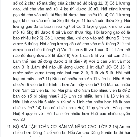
số có 2 chữ số mà tổng của 2 chữ số đó bằng 11. 3) Có 1 lượng
gạo, khi cho vào mỗi túi 4 kg thì được 10 túi. Hỏi cũng lượng
gạo đó cho vào mỗi túi 5kg thì được bao nhiêu túi. 4) Có 1 lượng
gạo, khi cho vào mỗi túi 3kg thì được 11 túi và còn thừa 2kg. Hỏi
lượng gạo đó là bao nhiêu kg? 5) Có 1 lượng gạo, khi cho vào
mỗi túi 5kg thì được 8 túi và còn thừa 4kg. Hỏi lượng gạo đó là
bao nhiêu kg? 6) Có 1 lượng dầu, khi cho vào mỗi thùng 5 lít thì
được 6 thùng. Hỏi cũng lượng dầu đó cho vào mỗi thùng 3 lít thì
được bao nhiêu thùng? 7) Với 1 can 5 lít và 1 can 3 lít. Làm thế
nào để đong được 2 lít dầu? 8) Với 1 can 5 lít và một can 2 lít.
Làm thế nào để đong được 1 lít dầu? 9) Với 1 can 5 lít và một
can 3 lít .Làm thế nào để đong được 1 lít dầu? 10) Có 13 lít
nước mắm đựng trong các loại can 2 lít, 3 lít và 5 lít. Hỏi mỗi
loại có mấy can? 11) Bình có nhiều hơn An 11 viên bi. Nếu Bình
cho An 6 viên bi thì Bình ít hơn An mấy viên bi? 12) Mai có nhiều
hơn Nam 12 viên bi. Hỏi Mai phải cho Nam bao nhiêu viên bi để 2
bạn có số bi bằng nhau? 13) Linh có nhiều hơn Hà 13 viên bi.
Nếu Linh cho Hà 5 viên bi thì số bi Linh còn nhiều hơn Hà là bao
nhiêu viên? 14) Lan có nhiều hơn Huệ 12 quyển vở. Hồng cho
Huệ 4 quyển vở. Hỏi Lan còn nhiều hơn Huệ bao nhiêu quyển
vở. 20
BỘ BÀI TẬP TOÁN CƠ BẢN VÀ NÂNG CAO- LỚP 2 15) An có
nhiều hơn Dũng 1 số viên bi. Nếu An cho Dũng 8 viên bi thì hai