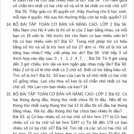
bi xanh.Hỏi Hà còn bao nhiêu viên bi đỏ? Bài 54: Tìm hiệu giữa
số chẵn lớn nhất có hai chữ số và số lẻ bé nhất có một chữ số?
. Bài 55: Thầy giáo có 45 quyển vở, thầy thưởng cho 6 học sinh,
mỗi bạn 4 quyển. Hỏi sau khi thưởng thầy còn lại mấy quyển? 13
BỘ BÀI TẬP TOÁN CƠ BẢN VÀ NÂNG CAO- LỚP 2 Bài 56:
Nếu Nam cho Hà 4 viên bi thì số bi của 2 bạn bằng nhau, và mỗi
bạn có 18 viên bi. Hỏi trước khi cho Nam có bao nhiêu viên bi?
Hà có bao nhiêu viên bi? Bài 57: Trong một phép trừ có hiệu
bằng số trừ và số bị trừ hơn số trừ 27 đơn vị. Hỏi số bị trừ sẽ
bằng bao nhiêu? Hãy viết phép trừ đó? Bài 58: Viết tiếp 3 số
thích hợp vào dãy sau: 0 ; 1 ; 1; 2 ;4 ;7; ; ; Bài 59: Từ 9 giờ sáng
đến 3 giờ chiều, kim dài và kim ngắn gặp nhau mấy lần? Bài 60:
Hiệu 2 số là số lẻ nhỏ nhất có 2 chữ số. Biết số trừ bằng hiệu số.
Tìm số bị trừ? Bài 61: Số kẹo của Lan là số nhỏ nhất có hai chữ
số giống nhau. Lan cho Hoa số kẹo là số chẵn nhỏ nhất có hai
chữ số. Hỏi Lan còn bao nhiêu cái kẹo? 14
BỘ BÀI TẬP TOÁN CƠ BẢN VÀ NÂNG CAO- LỚP 2 Bài 62: Có
hai thùng đựng dầu, thùng thứ nhất chứa 55 lít dầu. Nếu đổ từ
thùng thứ nhất sang thùng thứ hai 13 lít dầu thì số dầu hai thùng
bằng nhau. Hỏi lúc đầu thùng thứ hai chứa bao nhiêu lít dầu? . .
Bài 63: a) Có bao nhiêu số có hai chữ số lớn hơn 27? b) Có bao
nhiêu số có ba chữ số bé hơn 534? c) Từ 68 đến 179 có bao
nhiêu số có ba chữ số? Bài 64: Tìm tất cả các số có hai chữ số
bé hơn 27 mà chữ số hàng đơn vị của nó lớn hơn 3? Bài 65: