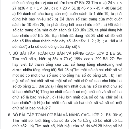
chữ số hàng đơn vị của nó lớn hơn 4? Bài 23:Tìm x: a) 24 < x <
27 b)36 < x + 1 < 39 . c) x + 20 < 51 d) 46 < x - 45 < 48 Bài 24:
a) Để đánh số các trang của một cuốn sách từ 1 đến 19, ta phải
dùng hết bao nhiêu số? b) Để đánh số các trang của một cuốn
sách từ 10 đến 25, ta phải dùng hết bao nhiêu số? . c) Để đánh
số các trang của một cuốn sách từ 120 đến 129, ta phải dùng hết
bao nhiêu số? Bài 25: Bạn Bình đã dùng hết 29 chữ số để viết
các số liền nhau thành một dãy số liên tiếp: 1 ;2 ; 3; .; a. Hỏi a là
số nào?( a là số cuối cùng của dãy số) 6
BỘ BÀI TẬP TOÁN CƠ BẢN VÀ NÂNG CAO- LỚP 2 Bài 26:
Tìm chữ số x, biết: a) 35x x 70 c) 199< xxx < 299 Bài 27: Em
hãy viết 18 thành tổng của các số hạng bằng nhau(càng viết
được nhiều tổng càng tốt) Bài 28:a)Tìm một số có hai chữ số và
một số có một chữ số sao cho tổng hai số đó bằng 10. . b) Tìm
một số có hai chữ số và một số có một chữ số sao cho hiệu hai
số đó bằng 1. . Bài 29:a) Tổng lớn nhất của hai số có một chữ số
là bao nhiêu? b) Tổng bé nhất của số có một chữ số và số có hai
chữ số là bao nhiêu? . c) Hiệu lớn nhất của số có hai chữ số là
bao nhiêu? d) Hiệu bé nhất của số có hai chữ số và số có một
chữ số là bao nhiêu? 7
BỘ BÀI TẬP TOÁN CƠ BẢN VÀ NÂNG CAO- LỚP 2 . Bài 30: a)
Tìm một số, biết tổng của số đó với 45 bằng số bé nhất có ba
chữ số? . b) Tìm một số, biết hiệu của số đó với 28 bằng số bé