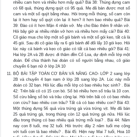
nhiều cam hơn và nhiều hơn mấy quả? Bài 38: Thúng đựng cam
có 68 quả, thúng đựng quýt có 95 quả. Mẹ đã bán được mọt số
cam và một số quýt bằng nhau. Hỏi trong mỗi thúng, số cam còn
lại ít hơn hay số quýt còn lại ít hơn? ít hơn bao nhiêu quả? Bài
39: Đào có ít hơn Mận 4 nhãn vở. Mẹ cho Đào thêm 9 nhãn vở.
Hỏi bây giờ ai nhiều nhãn vở hơn và nhiều hơn mấy cái? Bài 40:
Cô giáo mua cho lớp một số gói bánh và một số gói kẹo, tất cả là
45 gói. Sau đó cô giáo lấy ra 6 gói bánh để đổi lấy 10 gói kẹo. Hỏi
lúc này cả bánh và kẹo cô giáo có tất cả bao nhiêu gói? Bài 41:
Hai lớp 2A và 2B được đi thăm đền Cổ Loa, dự định mỗi lớp một
đoàn. Để chia thành hai đoàn có số người bằng nhau, cô giáo
chuyển 6 bạn nữ ở lớp 2A 10
BỘ BÀI TẬP TOÁN CƠ BẢN VÀ NÂNG CAO- LỚP 2 sang lớp
2B và chuyển 4 bạn nam ở lớp 2B sang lớp 2A. Lúc này mỗi
đoàn có 32 bạn. Hỏi lúc đầu mỗi lớp có bao nhiêu học sinh? . Bài
42: Trên bãi cỏ có 15 con bò. Số bò nhiều hơn số trâu là 10 con.
Số cừu bằng số bò và trâu cộng lại. Hỏi trên bãi cỏ có bao nhiêu
con cừu? bao nhiêu con trâu? Tất cả có bao nhiêu con? Bài 43:
Một thúng đựng 56 quả vừa trứng gà vừa trứng vịt. Mẹ đã bán
25 quả trứng gà, trong thúng còn 12 quả trứng gà nữa. Hỏi lúc
đầu trong thúng có bao nhiêu quả trứng mỗi loại? . Bài 44: Năm
nay con 8 tuổi, mẹ 32 tuổi. Hỏi trước đây 2 năm tuổi mẹ cộng
với tuổi con là bao nhiêu? . Bài 45: Hiện nay Mai 7 tuổi, Hoa 10