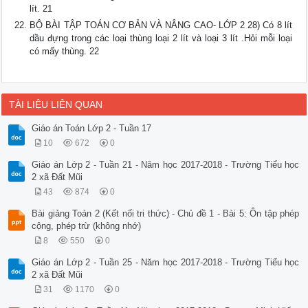
lít. 21
BỘ BÀI TẬP TOÁN CƠ BẢN VÀ NÂNG CAO- LỚP 2 28) Có 8 lít
dầu đựng trong các loại thùng loại 2 lít và loại 3 lít .Hỏi mỗi loại
có mấy thùng. 22
TÀI LIỆU LIÊN QUAN
Giáo án Toán Lớp 2 - Tuần 17
10
672
0
Giáo án Lớp 2 - Tuần 21 - Năm học 2017-2018 - Trường Tiểu học
2 xã Đất Mũi
43
874
0
Bài giảng Toán 2 (Kết nối tri thức) - Chủ đề 1 - Bài 5: Ôn tập phép
cộng, phép trừ (không nhớ)
8
550
0
Giáo án Lớp 2 - Tuần 25 - Năm học 2017-2018 - Trường Tiểu học
2 xã Đất Mũi
31
1170
0