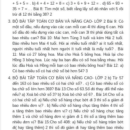
+ 5 + 5 = . b) 4 + 4 + 12 + 8 = c) 3 + 6 + 9 + 12 = . d) 65 + 93 +
35 + 7 = . . Bài 8: Tìm một số, biết rằng lấy số đó nhân với 5 rồi
trừ đi 12 thì bằng 38? 2
BỘ BÀI TẬP TOÁN CƠ BẢN VÀ NÂNG CAO- LỚP 2 Bài 9: Có
một số dầu, nếu đựng vào các can mỗi can 4l thì đúng 6 can. Hỏi
số dầu đó nếu đựng vào các can, mỗi can 3l thì phải dùng tất cả
bao nhiêu can? Bài 10: Mai hơn Tùng 3 tuổi và kém Hải 2 tuổi.
Đào nhiều hơn Mai 4 tuổi. Hỏi ai nhiều tuổi nhất? ai ít tuổi nhất,
người nhiều tuổi nhất hơn người ít tuổi nhất là mấy tuổi? . Bài
11: Mai có 27 bông hoa. Mai cho Hoà 5 bông hoa. Hoà lại cho
Hồng 3 bông hoa. Lúc này ba bạn đều có số hoa bằng nhau. Hỏi
lúc đầu Hoà và Hồng mỗi bạn có bao nhiêu bông hoa? Bài 12: a)
Có bao nhiêu số có hai chữ số bé hơn 54? 3
BỘ BÀI TẬP TOÁN CƠ BẢN VÀ NÂNG CAO- LỚP 2 b) Từ 57
đến 163 có bao nhiêu số có hai chữ số? . c) Có bao nhiêu số có
ba chữ số lớn hơn 369? Bài 13:Cho số 63.Số đó thay đổi thế nào
nếu? a) Xoá bỏ chữ số 3? b) Xoá bỏ chữ số 6? . Bài 14:Cho số a
có hai chữ số: a) Nếu chữ số hàng chục bớt đi 3 thì số a giảm đi
bao nhiêu đơn vị? . b) Nếu chữ số hàng chục tăng thêm 4 thì số
a tăng thêm bao nhiêu đơn vị? c) Nếu chữ số hàng chục tăng
thêm 1 và chữ số hàng đơn vị giảm đi 1 thì số a tăng thêm bao
nhiêu đơn vị? Bài 15:Cho số 408: a) Nếu chữ số hàng trăm bớt
đi( hay tăng thêm) 2 thì số đó giảm đi hay tăng thêm bao nhiêu