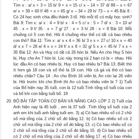
Tìm x : a/ x + 3 = 15 b/ 9 + x = 15 c/ x – 14 = 37 d/ 89 – x = 67
e/ x + 39 = 60 f/ 48 + x = 65 g/ x – 34 = 29 h/ 73 – x = 45 Bài 8 :
Có 24 học sinh chia đều thành 3 tổ. Hỏi mỗi tổ có mấy học sinh?
Bài 9: Tìm x: a/ x : 4 = 9 b/ x : 4 = 5 c/ x : 5 = 7 d/ x : 3 = 10 e/
45 : x = 9 f/ 35 : x = 7 g/ 27 : x = 3 h/ 28 : x = 8 Bài 10: Mỗi
chuồng có 5 con thỏ. Hỏi 4 chuồng như thế có tất cả bao nhiêu
con thỏ? Bài 11: Tìm x: a/ x x 4 = 36 b/ 3 x x = 27 c/ 10 x x = 40
d/ x x 7 = 28 e/ 4 x x = 24 f/ x x 8 = 32 g/ 5 x x = 45 h/ 7 x x =
35 Bài 12: An và Huy có tất cả 26 hòn bi. Nếu An cho Huy 5 hòn
bi, Huy cho An 7 hòn bi. Lúc này trong túi 2 bạn có bi = nhau. Hỏi
lúc đầu An có bao nhiêu bi, Huy có bao nhiêu bi? Bài 13: Biết thỏ
ít hơn gà 18 con và số thỏ là 19 con. Hỏi cả gà và thỏ có bao
nhiêu chân? Câu 14 : An cho Bình 16 viên bi, An còn lại 26 viên
bi. Hỏi trước khi cho Bình thì An có bao nhiêu viên bi ? 1) Tuổi
của Bố hiện nay 35 tuổi, con là 12 tuổi.Tính tổng số tuổi của con
và bố khi con bằng tuổi bố. 19
BỘ BÀI TẬP TOÁN CƠ BẢN VÀ NÂNG CAO- LỚP 2 2) Tuổi của
Anh hiện nay là 45 tuổi , em là 37 tuổi .Tính tổng số tuổi của 2
anh em khi tuổi anh bằng tuổi em. 3) a) Có bao nhiêu số có 2 chữ
số mà tổng của 2 chữ số đó bằng 12. b) Có bao nhiêu số có 2
chữ số mà tổng của 2 chữ số đó bằng 13. c) Có bao nhiêu số có
2 chữ số mà tổng của 2 chữ số đó bằng 15. d) Có bao nhiêu số
có 2 chữ số mà tổng của 2 chữ số đó bằng 17. e) Có bao nhiêu