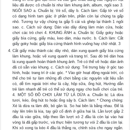
liệu đã được cô chuẩn bị như làm khung ảnh, album, ngôi sao 3.
NGÔI SAO a. Chuẩn bị: Vé số, dây b. Cách làm: Gấp tờ vé số
có dạng hình tam giác ở phần trên, phần còn lại chúng ta gấp
nhỏ. Tương tự vậy chúng ta gấp 5 cái và ghép lại thành 1 ngôi
sao. c. Cách sử dụng: Dán vào dây dùng làm màn cửa, hoặc
chơi các trò chơi 4. KHUNG ẢNH a. Chuẩn bị: Giấy goky hoặc
giấy bìa cứng, giấy màu, keo dán, màu nước. b. Cách làm: Cắt
giấy goky hoặc giấy bìa cứng thành hình vuông hay chữ nhật. 3
Cắt giấy màu thành các dây nhỏ, dán xung quanh giấy bìa cứng
làm khung, hoặc vẽ xung quanh và trang trí. Sau đó trẻ dán hoa
lá xung quanh hoàn thành khung ảnh. Trẻ có thể vẽ hoặc dán ảnh
đã có sẵn vào khung. c. Cách sử dụng: Trẻ trưng bày ở góc tạo
hình, hoặc trang trí ở các góc. * Vào giờ hoạt động ngoài trời, có
thể cho trẻ tự làm những đồ chơi bằng các nguyên vật liệu sẵn
có, dễ tìm ngoài trời như lá cây, hộp sữa, ống hút, Hướng dẫn
trẻ làm nhanh để trẻ có thể sử dụng ngay cho buổi chơi của trẻ.
4. MỘT SỐ ĐỒ CHƠI LÀM TỪ LÁ DỪA a. Chuẩn bị: Lá dừa
tươi, kéo, ống hút to hoặc ống sậy b. Cách làm: * Chong chóng:
Xé lá dừa ra làm đôi, bỏ gân lá. So hai bên lá bằng nhau. Để lá
này lên trên lá kia, tay giữ cố định ở giữa hai lá. Lần lượt gấp 2
đầu lá vào giữa, tiếp theo lần lượt xỏ 2 đầu lá còn lại vào hai
vòng lá đã gấp trước, và thực hiện tương tự vói 2 đầu lá còn lại.
Khi xỏ xong ta kéo 4 đầu lá thẳng ra, chỉnh sửa cho ngay ngắn.