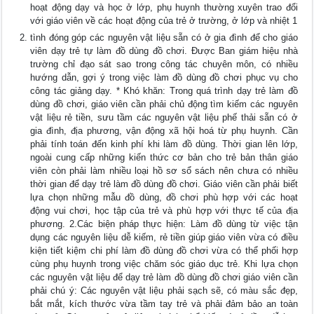
hoạt động dạy và học ở lớp, phụ huynh thường xuyên trao đổi
với giáo viên về các hoạt động của trẻ ở trường, ở lớp và nhiệt 1
tình đóng góp các nguyên vật liệu sẵn có ở gia đình để cho giáo
viên dạy trẻ tự làm đồ dùng đồ chơi. Được Ban giám hiệu nhà
trường chỉ đạo sát sao trong công tác chuyên môn, có nhiều
hướng dẫn, gợi ý trong việc làm đồ dùng đồ chơi phục vụ cho
công tác giảng dạy. * Khó khăn: Trong quá trình dạy trẻ làm đồ
dùng đồ chơi, giáo viên cần phải chủ động tìm kiếm các nguyên
vật liệu rẻ tiền, sưu tầm các nguyên vật liệu phế thải sẵn có ở
gia đình, địa phương, vận động xã hội hoá từ phụ huynh. Cần
phải tính toán đến kinh phí khi làm đồ dùng. Thời gian lên lớp,
ngoài cung cấp những kiến thức cơ bản cho trẻ bản thân giáo
viên còn phải làm nhiều loại hồ sơ sổ sách nên chưa có nhiều
thời gian để dạy trẻ làm đồ dùng đồ chơi. Giáo viên cần phải biết
lựa chọn những mẫu đồ dùng, đồ chơi phù hợp với các hoạt
động vui chơi, học tập của trẻ và phù hợp với thực tế của địa
phương. 2.Các biện pháp thực hiện: Làm đồ dùng từ việc tận
dụng các nguyên liệu dễ kiếm, rẻ tiền giúp giáo viên vừa có điều
kiện tiết kiệm chi phí làm đồ dùng đồ chơi vừa có thể phối hợp
cùng phụ huynh trong việc chăm sóc giáo dục trẻ. Khi lựa chọn
các nguyên vật liệu để dạy trẻ làm đồ dùng đồ chơi giáo viên cần
phải chú ý: Các nguyên vật liệu phải sạch sẽ, có màu sắc đẹp,
bắt mắt, kích thước vừa tầm tay trẻ và phải đảm bảo an toàn