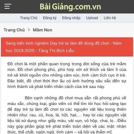
Trang Chủ
Đăng ký
Đăng nhập
Upload
Liên hệ
›
Trang Chủ
Mầm Non
Sáng kiến kinh nghiệm Dạy trẻ tự làm đồ dùng đồ chơi - Năm
học 2019-2020 - Tăng Thị Bích Liễu
Đồ chơi là một phần quan trọng trong đời sống của trẻ mầm
non. Đồ chơi phong phú, phù hợp với sở thích và tâm lí của
trẻ sẽ khởi nguồn cho những cảm xúc, tình cảm tích cực ở trẻ.
Đặc biệt, đồ chơi thời thơ ấu có ảnh hưởng sâu sắc đến sự
hình thành và phát triển nhân cách của trẻ sau này.
Bên cạnh những đồ chơi mua sẵn rất phong phú về
màu sắc, chủng loại, giáo viên có thể tìm tòi học hỏi sáng tạo
để dạy trẻ tự làm đồ chơi từ các nguyên vật liệu trong thiên
nhiên như: rau, củ, hoa, lá, hột, hạt,… hay từ các nguyên vật
liệu tái sử dụng như: giấy màu, vải vụn, vỏ hộp, chai, lọ…Điều
này góp phần giúp trẻ phát triển toàn diện về các mặt: nhận
thức, thể chất, ngôn ngữ, tình cảm – xã hội và thẩm mĩ.