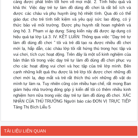
càng được phát triển tốt hơn về mọi mặt. 2. Tính hiệu quả và
khả thi: Việc dạy trẻ tự làm đồ dùng đồ chơi là rất bổ ích và
được các cháu và phụ huynh ủng hộ nhiệt tình. Qua đó có thể
giáo dục cho trẻ tính tiết kiệm và yêu quý sức lao động, có ý
thức bảo vệ môi trường. Được phụ huynh rất hoan nghênh và
ủng hộ. 3. Phạm vi áp dụng: Sáng kiến này đã được áp dụng có
hiệu quả tại lớp Lá 3. IV. KẾT LUẬN: Thông qua việc ‘‘Dạy trẻ tự
làm đồ dùng đồ chơi ” tôi và trẻ đã tạo ra được nhiều đồ chơi
mới lạ, hấp dẫn, các cháu lớp tôi rất hứng thú trong học tập và
vui chơi, tích cực hoạt động. Trên đây là một số kinh nghiệm của
bản thân tôi trong việc dạy trẻ tự làm đồ dùng đồ chơi phục vụ
cho các hoạt động vui chơi và học tập của trẻ lớp mình. Bên
cạnh những kết quả thu được là trẻ lớp tôi được chơi những đồ
chơi mới lạ, đẹp mắt và trẻ rất thích thú với những đồ vật do
mình tự làm ra. Tuy nhiên cũng còn nhiều hạn chế, rất mong Ban
giám hiệu nhà trường đóng góp ý kiến để tôi có thêm nhiều kinh
nghiệm hơn nữa trong việc dạy trẻ tự làm đồ dùng đồ chơi. XÁC
NHẬN CỦA THỦ TRƯỞNG Người báo cáo ĐƠN VỊ TRỰC TIẾP
Tăng Thị Bích Liễu 5
TÀI LIỆU LIÊN QUAN