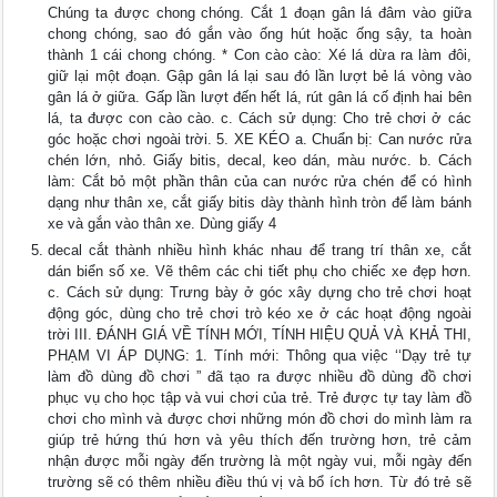
Chúng ta được chong chóng. Cắt 1 đoạn gân lá đâm vào giữa
chong chóng, sao đó gắn vào ống hút hoặc ống sậy, ta hoàn
thành 1 cái chong chóng. * Con cào cào: Xé lá dừa ra làm đôi,
giữ lại một đoạn. Gập gân lá lại sau đó lần lượt bẻ lá vòng vào
gân lá ở giữa. Gấp lần lượt đến hết lá, rút gân lá cố định hai bên
lá, ta được con cào cào. c. Cách sử dụng: Cho trẻ chơi ở các
góc hoặc chơi ngoài trời. 5. XE KÉO a. Chuẩn bị: Can nước rửa
chén lớn, nhỏ. Giấy bitis, decal, keo dán, màu nước. b. Cách
làm: Cắt bỏ một phần thân của can nước rửa chén để có hình
dạng như thân xe, cắt giấy bitis dày thành hình tròn để làm bánh
xe và gắn vào thân xe. Dùng giấy 4
decal cắt thành nhiều hình khác nhau để trang trí thân xe, cắt
dán biển số xe. Vẽ thêm các chi tiết phụ cho chiếc xe đẹp hơn.
c. Cách sử dụng: Trưng bày ở góc xây dựng cho trẻ chơi hoạt
động góc, dùng cho trẻ chơi trò kéo xe ở các hoạt động ngoài
trời III. ĐÁNH GIÁ VỀ TÍNH MỚI, TÍNH HIỆU QUẢ VÀ KHẢ THI,
PHẠM VI ÁP DỤNG: 1. Tính mới: Thông qua việc ‘‘Dạy trẻ tự
làm đồ dùng đồ chơi ” đã tạo ra được nhiều đồ dùng đồ chơi
phục vụ cho học tập và vui chơi của trẻ. Trẻ được tự tay làm đồ
chơi cho mình và được chơi những món đồ chơi do mình làm ra
giúp trẻ hứng thú hơn và yêu thích đến trường hơn, trẻ cảm
nhận được mỗi ngày đến trường là một ngày vui, mỗi ngày đến
trường sẽ có thêm nhiều điều thú vị và bổ ích hơn. Từ đó trẻ sẽ