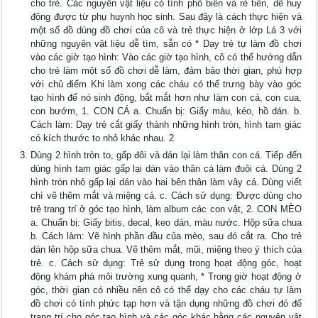
cho trẻ. Các nguyên vật liệu có tính phổ biến và rẻ tiền, dễ huy
động được từ phụ huynh học sinh. Sau đây là cách thực hiện và
một số đồ dùng đồ chơi của cô và trẻ thực hiện ở lớp Lá 3 với
những nguyên vật liệu dễ tìm, sẵn có * Dạy trẻ tự làm đồ chơi
vào các giờ tạo hình: Vào các giờ tạo hình, cô có thể hướng dẫn
cho trẻ làm một số đồ chơi dễ làm, đảm bảo thời gian, phù hợp
với chủ điểm Khi làm xong các cháu có thể trưng bày vào góc
tạo hình để nó sinh động, bắt mắt hơn như làm con cá, con cua,
con bướm, 1. CON CÁ a. Chuẩn bị: Giấy màu, kéo, hồ dán. b.
Cách làm: Dạy trẻ cắt giấy thành những hình tròn, hình tam giác
có kích thước to nhỏ khác nhau. 2
Dùng 2 hình tròn to, gấp đôi và dán lại làm thân con cá. Tiếp đến
dùng hình tam giác gấp lại dán vào thân cá làm đuôi cá. Dùng 2
hình tròn nhỏ gấp lại dán vào hai bên thân làm vây cá. Dùng viết
chì vẽ thêm mắt và miệng cá. c. Cách sử dụng: Được dùng cho
trẻ trang trí ở góc tạo hình, làm album các con vật, 2. CON MÈO
a. Chuẩn bị: Giấy bitis, decal, keo dán, màu nước. Hộp sữa chua
b. Cách làm: Vẽ hình phần đầu của mèo, sau đó cắt ra. Cho trẻ
dán lên hộp sữa chua. Vẽ thêm mắt, mũi, miệng theo ý thích của
trẻ. c. Cách sử dụng: Trẻ sử dụng trong hoạt động góc, hoạt
động khám phá môi trường xung quanh, * Trong giờ hoạt động ở
góc, thời gian có nhiều nên cô có thể dạy cho các cháu tự làm
đồ chơi có tính phức tạp hơn và tận dụng những đồ chơi đó để
trang trí cho góc tạo hình và các góc khác bằng các nguyên vật