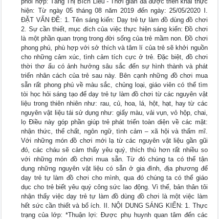
phối hợp: Tăng Thị Bích Liễu - Thời gian đã được triển khai thực
hiện: Từ ngày 05 tháng 08 năm 2019 đến ngày: 25/05/2020 I.
ĐẶT VẤN ĐỀ: 1. Tên sáng kiến: Dạy trẻ tự làm đồ dùng đồ chơi
2. Sự cần thiết, mục đích của việc thực hiện sáng kiến: Đồ chơi
là một phần quan trọng trong đời sống của trẻ mầm non. Đồ chơi
phong phú, phù hợp với sở thích và tâm lí của trẻ sẽ khởi nguồn
cho những cảm xúc, tình cảm tích cực ở trẻ. Đặc biệt, đồ chơi
thời thơ ấu có ảnh hưởng sâu sắc đến sự hình thành và phát
triển nhân cách của trẻ sau này. Bên cạnh những đồ chơi mua
sẵn rất phong phú về màu sắc, chủng loại, giáo viên có thể tìm
tòi học hỏi sáng tạo để dạy trẻ tự làm đồ chơi từ các nguyên vật
liệu trong thiên nhiên như: rau, củ, hoa, lá, hột, hạt, hay từ các
nguyên vật liệu tái sử dụng như: giấy màu, vải vụn, vỏ hộp, chai,
lọ Điều này góp phần giúp trẻ phát triển toàn diện về các mặt:
nhận thức, thể chất, ngôn ngữ, tình cảm – xã hội và thẩm mĩ.
Với những món đồ chơi mới lạ từ các nguyên vật liệu gần gũi
đó, các cháu sẽ cảm thấy yêu quý, thích thú hơn rất nhiều so
với những món đồ chơi mua sẵn. Từ đó chúng ta có thể tận
dụng những nguyên vật liệu có sẵn ở gia đình, địa phương để
dạy trẻ tự làm đồ chơi cho mình, qua đó chúng ta có thể giáo
dục cho trẻ biết yêu quý công sức lao động. Vì thế, bản thân tôi
nhận thấy việc dạy trẻ tự làm đồ dùng đồ chơi là một việc làm
hết sức cần thiết và bổ ích. II. NỘI DUNG SÁNG KIẾN: 1. Thực
trạng của lớp: *Thuận lợi: Được phụ huynh quan tâm đến các