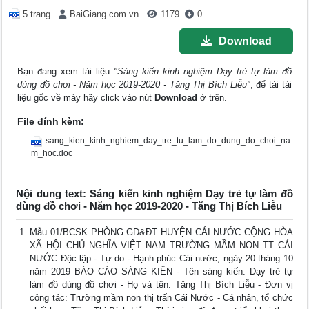
5 trang
BaiGiang.com.vn
1179
0
Download
Bạn đang xem tài liệu
"Sáng kiến kinh nghiệm Dạy trẻ tự làm đồ
dùng đồ chơi - Năm học 2019-2020 - Tăng Thị Bích Liễu"
, để tải tài
liệu gốc về máy hãy click vào nút
Download
ở trên.
File đính kèm:
sang_kien_kinh_nghiem_day_tre_tu_lam_do_dung_do_choi_na
m_hoc.doc
Nội dung text: Sáng kiến kinh nghiệm Dạy trẻ tự làm đồ
dùng đồ chơi - Năm học 2019-2020 - Tăng Thị Bích Liễu
Mẫu 01/BCSK PHÒNG GD&ĐT HUYỆN CÁI NƯỚC CỘNG HÒA
XÃ HỘI CHỦ NGHĨA VIỆT NAM TRƯỜNG MẦM NON TT CÁI
NƯỚC Độc lập - Tự do - Hạnh phúc Cái nước, ngày 20 tháng 10
năm 2019 BÁO CÁO SÁNG KIẾN - Tên sáng kiến: Dạy trẻ tự
làm đồ dùng đồ chơi - Họ và tên: Tăng Thị Bích Liễu - Đơn vị
công tác: Trường mầm non thị trấn Cái Nước - Cá nhân, tổ chức