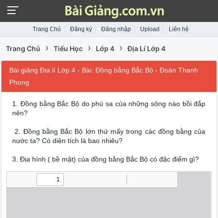
Trang Chủ
Đăng ký
Đăng nhập
Upload
Liên hệ
›
›
›
Trang Chủ
Tiểu Học
Lớp 4
Địa Lí Lớp 4
Bài giảng Địa lí Lớp 4 - Bài: Đồng bằng Bắc Bộ - Đoàn Thanh
Phong
1. Đồng bằng Bắc Bộ do phù sa của những sông nào bồi đắp
nên?
2. Đồng bằng Bắc Bộ lớn thứ mấy trong các đồng bằng của
nước ta? Có diện tích là bao nhiêu?
3. Địa hình ( bề mặt) của đồng bằng Bắc Bộ có đặc điểm gì?