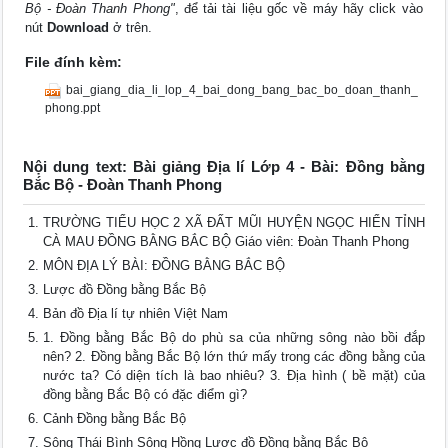
Bộ - Đoàn Thanh Phong"
, để tải tài liệu gốc về máy hãy click vào
nút
Download
ở trên.
File đính kèm:
bai_giang_dia_li_lop_4_bai_dong_bang_bac_bo_doan_thanh_
phong.ppt
Nội dung text: Bài giảng Địa lí Lớp 4 - Bài: Đồng bằng
Bắc Bộ - Đoàn Thanh Phong
TRƯỜNG TIỂU HỌC 2 XÃ ĐẤT MŨI HUYỆN NGỌC HIỂN TỈNH
CÀ MAU ĐỒNG BẰNG BẮC BỘ Giáo viên: Đoàn Thanh Phong
MÔN ĐỊA LÝ BÀI: ĐỒNG BẰNG BẮC BỘ
Lược đồ Đồng bằng Bắc Bộ
Bản đồ Địa lí tự nhiên Việt Nam
1. Đồng bằng Bắc Bộ do phù sa của những sông nào bồi đắp
nên? 2. Đồng bằng Bắc Bộ lớn thứ mấy trong các đồng bằng của
nước ta? Có diện tích là bao nhiêu? 3. Địa hình ( bề mặt) của
đồng bằng Bắc Bộ có đặc điểm gì?
Cảnh Đồng bằng Bắc Bộ
Sông Thái Bình Sông Hồng Lược đồ Đồng bằng Bắc Bộ