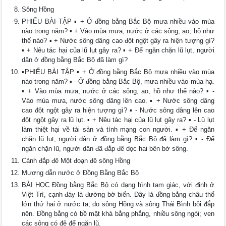
Sông Hồng
PHIẾU BÀI TẬP ▪ + Ở đồng bằng Bắc Bộ mưa nhiều vào mùa
nào trong năm? ▪ + Vào mùa mưa, nước ở các sông, ao, hồ như
thế nào? ▪ + Nước sông dâng cao đột ngột gây ra hiện tượng gì?
▪ + Nêu tác hại của lũ lụt gây ra? ▪ + Để ngăn chặn lũ lụt, người
dân ở đồng bằng Bắc Bộ đã làm gì?
▪PHIẾU BÀI TẬP ▪ + Ở đồng bằng Bắc Bộ mưa nhiều vào mùa
nào trong năm? ▪ - Ở đồng bằng Bắc Bộ, mưa nhiều vào mùa hạ.
▪ + Vào mùa mưa, nước ở các sông, ao, hồ như thế nào? ▪ -
Vào mùa mưa, nước sông dâng lên cao. ▪ + Nước sông dâng
cao đột ngột gây ra hiện tượng gì? ▪ - Nước sông dâng lên cao
đột ngột gây ra lũ lụt. ▪ + Nêu tác hại của lũ lụt gây ra? ▪ - Lũ lụt
làm thiệt hại về tài sản và tính mạng con người. ▪ + Để ngăn
chặn lũ lụt, người dân ở đồng bằng Bắc Bộ đã làm gì? ▪ - Để
ngăn chặn lũ, người dân đã đắp đê dọc hai bên bờ sông.
Cảnh đắp đê Một đoạn đê sông Hồng
Mương dẫn nước ở Đồng Bằng Bắc Bộ
BÀI HỌC Đồng bằng Bắc Bộ có dạng hình tam giác, với đỉnh ở
Việt Trì, cạnh đáy là đường bờ biển. Đây là đồng bằng châu thổ
lớn thứ hai ở nước ta, do sông Hồng và sông Thái Bình bồi đắp
nên. Đồng bằng có bề mặt khá bằng phẳng, nhiều sông ngòi; ven
các sông có đê để ngăn lũ.