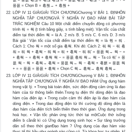
풍풊 = Chọn B = 횫풙→ + 횫풙 +
LỚP IV 11 GIẢIGIẢI TÍCH CHƯƠNGChương V BÀI 1. ĐỊNHÔN
NGHĨA TẬP CHƯƠNGVÀ Ý NGHĨA IV ĐẠO HÀM BÀI TẬP
TRẮC NGHIỆM Câu 10 Một chất điểm chuyển động có phương
trình 풔 = 풕 (t tính bằng giây, s tính bằng mét). Vận tốc của chất
điểm tại thời điểm 풕 = là A. 2 m/s B. 5 m/s C. 6 m/s D. 3 m/s
Bài giải ′ Vận tốc của chất điểm tại thời điểm 풕 = là 풗 = 풔 .
Cách 1: Cho 풕 = một số gia 횫풕. Khi đó: Cách 2: 풔 풕 − 풔 횫
풔 = 풔 풕 + 횫풕 − 풔 풕 = 풔 + 횫풕 − 풔 풔′ = 풍풊 풕→ 풕 − =
+ 횫풕 − = 횫풕 + 횫풕 풕 − = 풍풊 횫풔 풕→ 풕 − Ta có 풔′ = 풍
풊 풕 − 풕 + 횫풕→ 횫풕 = 풍풊 풕→ 풕 − 횫풕 + 횫퐭 = 풍풊 풕
+ = = 풍풊 = 풍풊 + 횫풕 = Chọn C 풕→ 횫풕→ 횫풕 횫풕→
LỚP IV 11 GIẢIGIẢI TÍCH CHƯƠNGChương V BÀI 1. ĐỊNHÔN
NGHĨA TẬP CHƯƠNGVÀ Ý NGHĨA IV ĐẠO HÀM Ứng dụng hàm
trong vật lý. • Trong bài toán điện, sức điện động cảm ứng là đạo
hàm của từ thông biến thiên.Trong tụ điện thì dòng điện là đạo
hàm của điện áp. • Trong cuộn cảm thì điện áp là đạo hàm của
dòng điện. • Trong dao động điện từ thì cường độ dòng điện là
đạo hàm của điện tích biến thiên theo thời gian. Ứng dụng trong
hoá học. • Vận tốc phản ứng tức thời tại mộtCuộc thờ isống
điểm b cầnất kì có Ứng dụng trong sinh học • Sự tăng trưởng
dân số theo thời gianĐạo hàm ? Ứng dụng của đạo hàm vào
thực tế thì hầu như ngành nào cũng có. Từ khoa học tự nhiên, kĩ