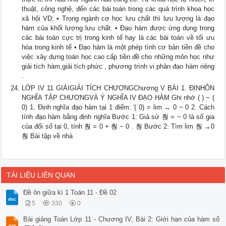
thuật, công nghệ, đến các bài toán trong các quá trình khoa học
xã hội VD: • Trong ngành cơ học lưu chất thì lưu lượng là đạo
hàm của khối lượng lưu chất. • Đạo hàm được ứng dụng trong
các bài toán cực trị trong kinh tế hay là các bài toán về tối ưu
hóa trong kinh tế • Đạo hàm là một phép tính cơ bản tiền đề cho
việc xây dựng toán học cao cấp tiền đề cho những môn học như
giải tích hàm,giải tích phức , phương trình vi phân đạo hàm riêng
.
LỚP IV 11 GIẢIGIẢI TÍCH CHƯƠNGChương V BÀI 1. ĐỊNHÔN
NGHĨA TẬP CHƯƠNGVÀ Ý NGHĨA IV ĐẠO HÀM Ghi nhớ ( ) − (
0) 1. Định nghĩa đạo hàm tại 1 điểm: ′( 0) = lim → 0 − 0 2. Cách
tính đạo hàm bằng định nghĩa Bước 1: Giả sử 훥 = − 0 là số gia
của đối số tại 0, tính 훥 = 0 + 훥 − 0 . 훥 Bước 2: Tìm lim 훥 →0
훥 Bài tập về nhà
TÀI LIỆU LIÊN QUAN
Đề ôn giữa kì 1 Toán 11 - Đề 02
5
330
0
Bài giảng Toán Lớp 11 - Chương IV, Bài 2: Giới hạn của hàm số