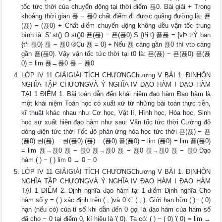
tốc tức thời của chuyển động tại thời điểm 푡0. Bài giải + Trong
khoảng thời gian 푡 − 푡0 chất điểm đi được quãng đường là: 푠
(푡) − (푡0) + Chất điểm chuyển động không đều vận tốc trung
bình là: S' st() O st()0 푠(푡) − 푠(푡0) S {t¹i t} 푣푡 = {vÞ trÝ ban
{t¹i 푡0} 푡 − 푡0 ®Çu 푡 = 0} + Nếu 푡 càng gần 푡0 thì vtb càng
gần 푣(푡0). Vậy vận tốc tức thời tại t0 là: 푠(푡) − 푠(푡0) 푣(푡
0) = lim 푡→푡0 푡 − 푡0
LỚP IV 11 GIẢIGIẢI TÍCH CHƯƠNGChương V BÀI 1. ĐỊNHÔN
NGHĨA TẬP CHƯƠNGVÀ Ý NGHĨA IV ĐẠO HÀM I ĐẠO HÀM
TẠI 1 ĐIỂM 1. Bài toán dẫn đến khái niệm đạo hàm Đạo hàm là
một khái niệm Toán học có xuất xứ từ những bài toán thực tiễn,
kĩ thuật khác nhau như Cơ học, Vật lí, Hình học, Hóa học, Sinh
học sự xuất hiện đạo hàm như sau: Vận tốc tức thời Cường độ
dòng điện tức thời Tốc độ phản ứng hóa học tức thời 푠(푡) − 푠
(푡0) 푄(푡) − 푄(푡0) (푡) − (푡0) 푣(푡0) = lim (푡0) = lim 푣(푡0)
= lim 푡→푡0 푡 − 푡0 푡→푡0 푡 − 푡0 푡→푡0 푡 − 푡0 Đạo
hàm ( ) − ( ) lim 0 → 0 − 0
LỚP IV 11 GIẢIGIẢI TÍCH CHƯƠNGChương V BÀI 1. ĐỊNHÔN
NGHĨA TẬP CHƯƠNGVÀ Ý NGHĨA IV ĐẠO HÀM I ĐẠO HÀM
TẠI 1 ĐIỂM 2. Định nghĩa đạo hàm tại 1 điểm Định nghĩa Cho
hàm số y = ( ) xác định trên ( ; )và 0 ∈ ( ; ). Giới hạn hữu ( )− ( 0)
hạn (nếu có) của tỉ số khi dần đến 0 gọi là đạo hàm của hàm số
đã cho − 0 tại điểm 0, kí hiệu là ′( 0). Ta có: ( ) − ( 0) ′( 0) = lim →