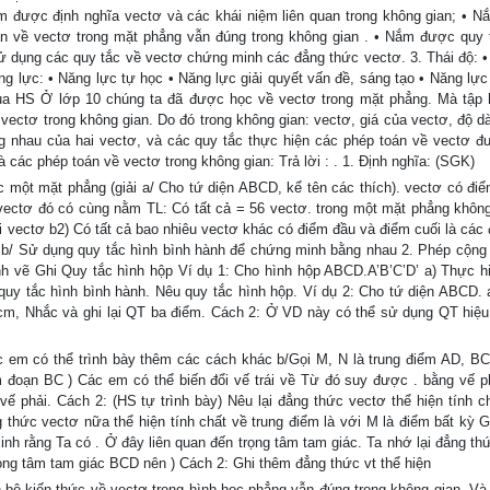
m được định nghĩa vectơ và các khái niệm liên quan trong không gian; • 
án về vectơ trong mặt phẳng vẫn đúng trong không gian . • Nắm được quy 
Sử dụng các quy tắc về vectơ chứng minh các đẳng thức vectơ. 3. Thái độ: •
ăng lực: • Năng lực tự học • Năng lực giải quyết vấn đề, sáng tạo • Năng lự
 của HS Ở lớp 10 chúng ta đã được học về vectơ trong mặt phẳng. Mà tập
vectơ trong không gian. Do đó trong không gian: vectơ, giá của vectơ, độ dà
 nhau của hai vectơ, và các quy tắc thực hiện các phép toán về vectơ đ
 các phép toán về vectơ trong không gian: Trả lời : . 1. Định nghĩa: (SGK)
 một mặt phẳng (giải a/ Cho tứ diện ABCD, kể tên các thích). vectơ có điể
c vectơ đó có cùng nằm TL: Có tất cả = 56 vectơ. trong một mặt phẳng khôn
 vectơ b2) Có tất cả bao nhiêu vectơ khác có điểm đầu và điểm cuối là các 
ơ b/ Sử dụng quy tắc hình bình hành để chứng minh bằng nhau 2. Phép cộng
ình vẽ Ghi Quy tắc hình hộp Ví dụ 1: Cho hình hộp ABCD.A’B’C’D’ a) Thực h
i quy tắc hình bình hành. Nêu quy tắc hình hộp. Ví dụ 2: Cho tứ diện ABCD.
cm, Nhắc và ghi lại QT ba điểm. Cách 2: Ở VD này có thể sử dụng QT hiệ
ác em có thể trình bày thêm các cách khác b/Gọi M, N là trung điểm AD, B
ểm đoạn BC ) Các em có thể biến đổi vế trái về Từ đó suy được . bằng vế p
 vế phải. Cách 2: (HS tự trình bày) Nêu lại đẳng thức vectơ thể hiện tính c
 thức vectơ nữa thể hiện tính chất về trung điểm là với M là điểm bất kỳ Gh
nh rằng Ta có . Ở đây liên quan đến trọng tâm tam giác. Ta nhớ lại đẳng th
 trọng tâm tam giác BCD nên ) Cách 2: Ghi thêm đẳng thức vt thể hiện
àn bộ kiến thức về vectơ trong hình học phẳng vẫn đúng trong không gian. Và