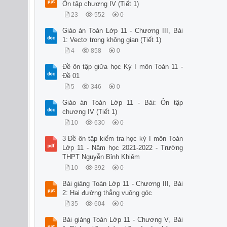
Ôn tập chương IV (Tiết 1)
23
552
0
Giáo án Toán Lớp 11 - Chương III, Bài
1: Vectơ trong không gian (Tiết 1)
4
858
0
Đề ôn tập giữa học Kỳ I môn Toán 11 -
Đề 01
5
346
0
Giáo án Toán Lớp 11 - Bài: Ôn tập
chương IV (Tiết 1)
10
630
0
3 Đề ôn tập kiểm tra học kỳ I môn Toán
Lớp 11 - Năm học 2021-2022 - Trường
THPT Nguyễn Bỉnh Khiêm
10
392
0
Bài giảng Toán Lớp 11 - Chương III, Bài
2: Hai đường thẳng vuông góc
35
604
0
Bài giảng Toán Lớp 11 - Chương V, Bài