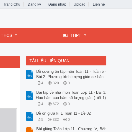
Trang Chủ
Đăng ký
Đăng nhập
Upload
Liên hệ
THCS
THPT
TÀI LIỆU LIÊN QUAN
Đề cương ôn tập môn Toán 11 - Tuần 5 -
Bài 2: Phương trình lượng giác cơ bản
4
320
0
.
Bài tập về nhà môn Toán Lớp 11 - Bài 3:
Đạo hàm của hàm số lượng giác (Tiết 1)
4
672
0
Đề ôn giữa kì 1 Toán 11 - Đề 02
5
332
0
Bài giảng Toán Lớp 11 - Chương IV, Bài: