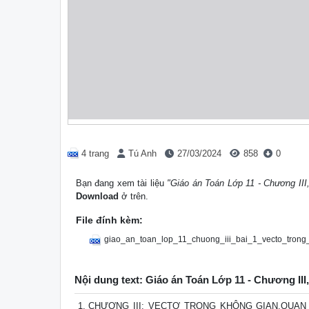
4 trang
Tú Anh
27/03/2024
858
0
Bạn đang xem tài liệu
"Giáo án Toán Lớp 11 - Chương III,
Download
ở trên.
File đính kèm:
giao_an_toan_lop_11_chuong_iii_bai_1_vecto_trong
Nội dung text: Giáo án Toán Lớp 11 - Chương III,
CHƯƠNG III: VECTƠ TRONG KHÔNG GIAN.QUAN H