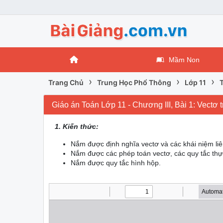
Mầm Non
›
›
›
Trang Chủ
Trung Học Phổ Thông
Lớp 11
Giáo án Toán Lớp 11 - Chương III, Bài 1: Vectơ t
1. Kiến thức:
Nắm được định nghĩa vectơ và các khái niệm liê
Nắm được các phép toán vectơ, các quy tắc thự
Nắm được quy tắc hình hộp.