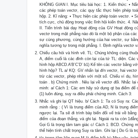
KHÔNG GIAN I. Mục tiêu bài học: 1. Kiến thức: • Nắ
các phép toán vectơ, các quy tắc thực hiện phép to
hộp. 2. Kĩ năng: • Thực hiện các phép toán vectơ. • 
tích cực, chủ động trong việc lĩnh hội kiến thức. 4. N
II. Tiến trình bài dạy Hoạt động của GV Hoạt động
vectơ trong mặt phẳng nào đó là một bộ phận của các 
sự cùng phương, cùng hướng của hai vectơ, sự bằng
nghĩa tương tự trong mặt phẳng. I. Định nghĩa vectơ và
Chiếu câu hỏi và hình vẽ. TL: Chúng không cùng thuộc
A, điểm cuối là các đỉnh còn lại của tứ TL: diện. Cá
hình hộp ABCD.A’B’C’D’ b1) Kể tên các vectơ bằng với
hình hộp? TL a/ KQ: GV nhấn lại đ/n vectơ, hai vect
trừ các vectơ, phép nhân với một số. Chiếu ví dụ, h
toán . b) Chứng minh . Nêu lại về vectơ đối. Nhắc lạ
minh: a/ Cách 1: Các em hãy sử dụng qt ba điểm để 
(1) luôn đúng, suy ra điều phải chứng minh. Cách 3:
Nhắc và ghi lại QT hiệu. b/ Cách 1: Ta có Suy ra: C
minh rằng : ( Vì là trung điểm của AD, N là trung đi
ngược lại. Ta sẽ đi trình bày biến đổi vế trái về bằng
điểm của đoạn thẳng, và ghi lại. Ngoài ra ta còn 1đẳng
Gọi G là trọng tâm tam giác c/ Cách 1: BCD. Chứng mi
thể hiện tính chất trọng Suy ra tâm. Ghi lại ( Do G là
t/c trọng tâm liên quan M là điểm bất kỳ Như vậy, to