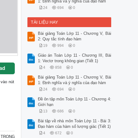
1: Định nghĩa và ý nghĩa của đạo hàm
24
694
0
TÀI LIỆU HAY
Bài giảng Toán Lớp 11 - Chương V, Bài
2: Quy tắc tính đạo hàm
19
994
0
Giáo án Toán Lớp 11 - Chương III, Bài
1: Vectơ trong không gian (Tiết 1)
4
858
0
ad
Bài giảng Toán Lớp 11 - Chương V, Bài
 vào nút
1: Định nghĩa và ý nghĩa của đạo hàm
24
694
0
Đề ôn tập môn Toán Lớp 11 - Chương 4:
Giới hạn
13
686
0
Bài tập về nhà môn Toán Lớp 11 - Bài 3:
Đạo hàm của hàm số lượng giác (Tiết 1)
4
672
0
Ơ TRONG