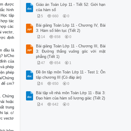
Nắm được
Giáo án Toán Lớp 11 - Tiết 52: Giới hạn
tắc hình
của hàm số
 Học tập
5
660
0
c hợp tác
Bài giảng Toán Lớp 11 - Chương IV, Bài
 hợp các
3: Hàm số liên tục (Tiết 2)
i vectơ,
14
658
0
ược định
Bài giảng Toán Lớp 11 - Chương III, Bài
m đầu là
3: Đường thẳng vuông góc với mặt
g? b/Cho
phẳng (Tiết 1)
đỉnh của
47
654
1
 và phép
Đề ôn tập môn Toán Lớp 11 - Test 1: Ôn
iện phép
tập chương III (Có đáp án)
 a/Chứng
u để cm?
6
650
0
Bài tập về nhà môn Toán Lớp 11 - Bài 3:
C. Chứng
Đạo hàm của hàm số lượng giác (Tiết 2)
hải hoặc
4
642
0
hất trung
i lại. c/
ức vectơ
 bài hôm