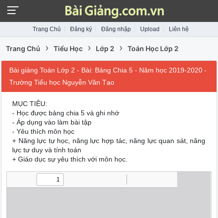
Trang Chủ
Đăng ký
Đăng nhập
Upload
Liên hệ
›
›
›
Trang Chủ
Tiểu Học
Lớp 2
Toán Học Lớp 2
Bài giảng Toán Lớp 2 - Bài: Bảng Chia 5 - Năm học 2019-2020 -
Trường Tiểu học Nguyễn Văn Tạo
MỤC TIÊU:
- Học được bảng chia 5 và ghi nhớ
- Áp dụng vào làm bài tập
- Yêu thích môn học
+ Năng lực tự học, năng lực hợp tác, năng lực quan sát, năng
lực tư duy và tính toán
+ Giáo dục sự yêu thích với môn học.