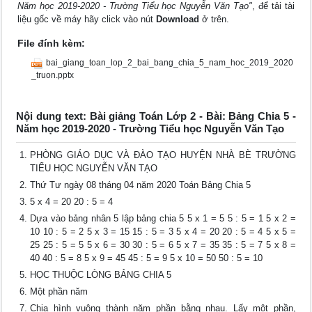
Năm học 2019-2020 - Trường Tiểu học Nguyễn Văn Tạo"
, để tải tài
liệu gốc về máy hãy click vào nút
Download
ở trên.
File đính kèm:
bai_giang_toan_lop_2_bai_bang_chia_5_nam_hoc_2019_2020
_truon.pptx
Nội dung text: Bài giảng Toán Lớp 2 - Bài: Bảng Chia 5 -
Năm học 2019-2020 - Trường Tiểu học Nguyễn Văn Tạo
PHÒNG GIÁO DỤC VÀ ĐÀO TẠO HUYỆN NHÀ BÈ TRƯỜNG
TIỂU HỌC NGUYỄN VĂN TẠO
Thứ Tư ngày 08 tháng 04 năm 2020 Toán Bảng Chia 5
5 x 4 = 20 20 : 5 = 4
Dựa vào bảng nhân 5 lập bảng chia 5 5 x 1 = 5 5 : 5 = 1 5 x 2 =
10 10 : 5 = 2 5 x 3 = 15 15 : 5 = 3 5 x 4 = 20 20 : 5 = 4 5 x 5 =
25 25 : 5 = 5 5 x 6 = 30 30 : 5 = 6 5 x 7 = 35 35 : 5 = 7 5 x 8 =
40 40 : 5 = 8 5 x 9 = 45 45 : 5 = 9 5 x 10 = 50 50 : 5 = 10
HỌC THUỘC LÒNG BẢNG CHIA 5
Một phần năm
Chia hình vuông thành năm phần bằng nhau. Lấy một phần,