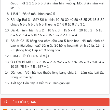
được một 1 1 1 5 5 5 phần năm hình vuông. Một phần năm viết
là: 1 5
1 Bài 1: Đã tô màu hình nào? 5
Bài tập Bài 3 . Số? Số bị chia 10 20 30 40 50 45 35 25 15 5 Số
chia 5 5 5 5 5 5 5 5 5 5 Thương 2 4 6 8 10 9 7 5 3 1
Bài 4: Tính nhẩm 5 x 2 = 10 5 x 3 = 15 5 x 4 = 20 10 : 2 = 5 15 :
3 = 5 20 : 4 = 5 10 : 5 = 2 15 : 5 = 3 20 : 5 = 4
Bài 5: Có 15 bông hoa cắm đều vào 5 bình hoa. Hỏi mỗi bình có
bao nhiêu bông hoa? Bài giải: Số bông hoa mỗi bình có là: 15 : 5
= 3 (bông hoa) Đáp số: 3 bông hoa
CỦNG CỐ: Ô CỬA BÍ MẬT
Ô CỬA BÍ MẬT 15 :3 15 = ? 25 :52 ? = 5 ? :45 35 = 9 ? :50 54 =
10 35 :75 5 = ? 5 : 65? = 1
Dặn dò: - Về nhà học thuộc lòng bảng chia 5. - Làm các bài tập
trong vở bài tập.
Tiết học Đến đây là kết thúc. Hẹn gặp lại!
TÀI LIỆU LIÊN QUAN