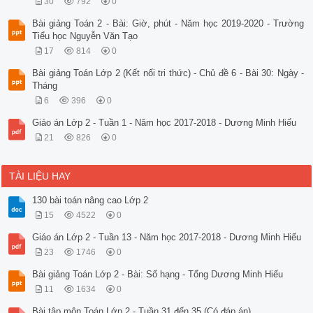
30
792
0
Bài giảng Toán 2 - Bài: Giờ, phút - Năm học 2019-2020 - Trường
Tiểu học Nguyễn Văn Tạo
17
814
0
Bài giảng Toán Lớp 2 (Kết nối tri thức) - Chủ đề 6 - Bài 30: Ngày -
Tháng
6
396
0
Giáo án Lớp 2 - Tuần 1 - Năm học 2017-2018 - Dương Minh Hiếu
21
826
0
TÀI LIỆU HAY
130 bài toán nâng cao Lớp 2
15
4522
0
Giáo án Lớp 2 - Tuần 13 - Năm học 2017-2018 - Dương Minh Hiếu
23
1746
0
Bài giảng Toán Lớp 2 - Bài: Số hạng - Tổng Dương Minh Hiếu
11
1634
0
Bài tập môn Toán Lớp 2 - Tuần 31 đến 35 (Có đáp án)