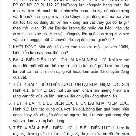
R? Ọ? N? G? ?L Ự? ?C HaiTrong lực côngcân bằng thức làv
=hai s/t lực thì mạnht là kí nhưhiệu nhau của đại có cùnglượng
vật lí nào? nhưng ngược chiều ChuyểnLực động mà mà trái vận
đất tốc tác có dụng độ lớn lên không mọi vật thay gọi đổi là gì?
theo thời gian Khi vật Đạinày lượngđẩy hoặc vật kéolí nào vật
được kia taxác nói định vật bằngnày lên quãng đường đi được
vật kia. tronggọi một là chuyển đơn vị độngthời gian? gì?
KHỞI ĐỘNG Một đầu tàu kéo các toa với một lực kéo 106N,
biểu diễn lực này như thế nào?
BÀI 4: BIỂU DIỄN LỰC I. ÔN LẠI KHÁI NIỆM LỰC. Khi lực tác
dụng lên một vật có thể xảy ra những kết quả gì? Lực tác dụng
lên vật có thể làm biến dạng vật hoặc làm biến đổi chuyển động
của vật.
TIẾT: 4 BÀI 4: BIỂU DIỄN LỰC I. ÔN LẠI KHÁI NIỆM LỰC. S N
Hình 4.1 Hình 4.1: Lực hút của nam châm lên miếng thép làm
tăng vận tốc của xe lăn, nên xe lăn chuyển động nhanh lên.
TIẾT: 4 BÀI 4: BIỂU DIỄN LỰC I. ÔN LẠI KHÁI NIỆM LỰC.
Hình 4.2: Lực tác dụng của vợt lên quả bóng làm quả bóng biến
dạng, thay đổi chuyển động và ngược lại, lực của quả bóng đập
vào vợt làm vợt bị biến dạng.
TIẾT: 4 BÀI 4: BIỂU DIỄN LỰC II. BIỂU DIỄN LỰC 1. Lực là
một đại lượng véc tơ Lực là một đại lượng vừa có độ lớn vừa