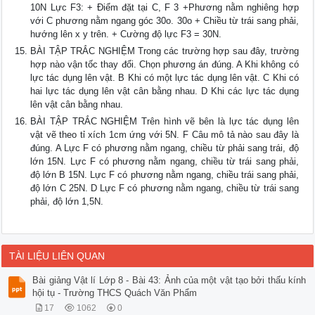
10N Lực F3: + Điểm đặt tại C, F 3 +Phương nằm nghiêng hợp
với C phương nằm ngang góc 30o. 30o + Chiều từ trái sang phải,
hướng lên x y trên. + Cường độ lực F3 = 30N.
BÀI TẬP TRẮC NGHIỆM Trong các trường hợp sau đây, trường
hợp nào vận tốc thay đổi. Chọn phương án đúng. A Khi không có
lực tác dụng lên vật. B Khi có một lực tác dụng lên vật. C Khi có
hai lực tác dụng lên vật cân bằng nhau. D Khi các lực tác dụng
lên vật cân bằng nhau.
BÀI TẬP TRẮC NGHIỆM Trên hình vẽ bên là lực tác dụng lên
vật vẽ theo tỉ xích 1cm ứng với 5N. F Câu mô tả nào sau đây là
đúng. A Lực F có phương nằm ngang, chiều từ phải sang trái, độ
lớn 15N. Lực F có phương nằm ngang, chiều từ trái sang phải,
độ lớn B 15N. Lực F có phương nằm ngang, chiều trái sang phải,
độ lớn C 25N. D Lực F có phương nằm ngang, chiều từ trái sang
phải, độ lớn 1,5N.
TÀI LIỆU LIÊN QUAN
Bài giảng Vật lí Lớp 8 - Bài 43: Ảnh của một vật tạo bởi thấu kính
hội tụ - Trường THCS Quách Văn Phẩm
17
1062
0