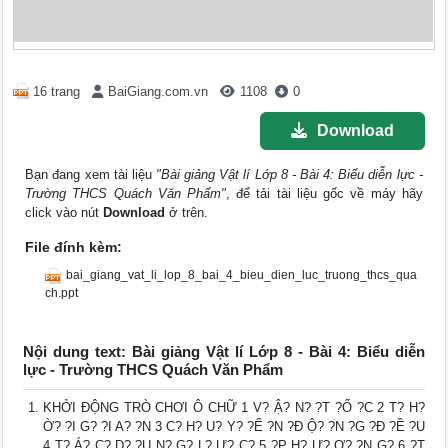
16 trang
BaiGiang.com.vn
1108
0
Download
Bạn đang xem tài liệu
"Bài giảng Vật lí Lớp 8 - Bài 4: Biểu diễn lực -
Trường THCS Quách Văn Phẩm"
, để tải tài liệu gốc về máy hãy
click vào nút
Download
ở trên.
File đính kèm:
bai_giang_vat_li_lop_8_bai_4_bieu_dien_luc_truong_thcs_qua
ch.ppt
Nội dung text: Bài giảng Vật lí Lớp 8 - Bài 4: Biểu diễn
lực - Trường THCS Quách Văn Phẩm
KHỞI ĐỘNG TRÒ CHƠI Ô CHỮ 1 V? Ậ? N? ?T ?Ố ?C 2 T? H?
Ờ? ?I G? ?I A? ?N 3 C? H? U? Y? ?Ể ?N ?Đ Ộ? ?N ?G ?Đ ?Ề ?U
4 T? Á? C? D? ?Ụ N? G? L? Ự? C? 5 ?P H? Ư? Ơ? ?N G? 6 ?T