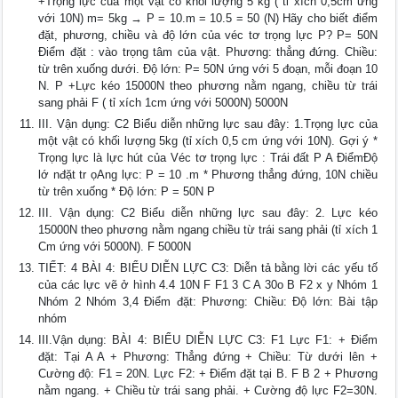
+Trọng lực của một vật có khối lượng 5 kg ( tỉ xích 0,5cm ứng
với 10N) m= 5kg → P = 10.m = 10.5 = 50 (N) Hãy cho biết điểm
đặt, phương, chiều và độ lớn của véc tơ trọng lực P? P= 50N
Điểm đặt : vào trọng tâm của vật. Phương: thẳng đứng. Chiều:
từ trên xuống dưới. Độ lớn: P= 50N ứng với 5 đoạn, mỗi đoạn 10
N. P +Lực kéo 15000N theo phương nằm ngang, chiều từ trái
sang phải F ( tỉ xích 1cm ứng với 5000N) 5000N
III. Vận dụng: C2 Biểu diễn những lực sau đây: 1.Trọng lực của
một vật có khối lượng 5kg (tỉ xích 0,5 cm ứng với 10N). Gợi ý *
Trọng lực là lực hút của Véc tơ trọng lực : Trái đất P A ĐiểmĐộ
lớ nđặt tr ọAng lực: P = 10 .m * Phương thẳng đứng, 10N chiều
từ trên xuống * Độ lớn: P = 50N P
III. Vận dụng: C2 Biểu diễn những lực sau đây: 2. Lực kéo
15000N theo phương nằm ngang chiều từ trái sang phải (tỉ xích 1
Cm ứng với 5000N). F 5000N
TIẾT: 4 BÀI 4: BIỂU DIỄN LỰC C3: Diễn tả bằng lời các yếu tố
của các lực vẽ ở hình 4.4 10N F F1 3 C A 30o B F2 x y Nhóm 1
Nhóm 2 Nhóm 3,4 Điểm đặt: Phương: Chiều: Độ lớn: Bài tập
nhóm
III.Vận dụng: BÀI 4: BIỂU DIỄN LỰC C3: F1 Lực F1: + Điểm
đặt: Tại A A + Phương: Thẳng đứng + Chiều: Từ dưới lên +
Cường độ: F1 = 20N. Lực F2: + Điểm đặt tại B. F B 2 + Phương
nằm ngang. + Chiều từ trái sang phải. + Cường độ lực F2=30N.