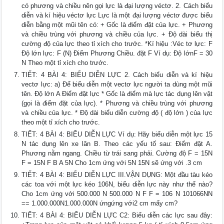
có phương và chiều nên gọi lực là đại lượng véctơ. 2. Cách biểu
diễn và kí hiệu véctơ lực Lực là một đại lượng véctơ được biểu
diễn bằng một mũi tên có: + Gốc là điểm đặt của lực. + Phương
và chiều trùng với phương và chiều của lực. + Độ dài biểu thị
cường độ của lực theo tỉ xích cho trước. *Kí hiệu :Véc tơ lực: F
Độ lớn lực: F (N) Điểm Phương Chiều. đặt F Ví dụ: Độ lớnF = 30
N Theo một tỉ xích cho trước.
TIẾT: 4 BÀI 4: BIỂU DIỄN LỰC 2. Cách biểu diễn và kí hiệu
vectơ lực: a) Để biểu diễn một vectơ lực người ta dùng một mũi
tên. Độ lớn A Điểm đặt lực * Gốc là điểm mà lực tác dụng lên vật
(gọi là điểm đặt của lực). * Phương và chiều trùng với phương
và chiều của lực. * Độ dài biểu diễn cường độ ( độ lớn ) của lực
theo một tỉ xích cho trước.
TIẾT: 4 BÀI 4: BIỂU DIỄN LỰC Ví dụ: Hãy biểu diễn một lực 15
N tác dụng lên xe lăn B. Theo các yếu tố sau: Điểm đặt A.
Phương nằm ngang. Chiều từ trái sang phải. Cường độ F = 15N
F = 15N F B A 5N Cho 1cm ứng với 5N 15N sẽ ứng với .3 cm
TIẾT: 4 BÀI 4: BIỂU DIỄN LỰC III.VẬN DỤNG: Một đầu tàu kéo
các toa với một lực kéo 106N, biểu diễn lực này như thế nào?
Cho 1cm ứng với 500.000 N 500.000 N F F = 106 N 101066NN
== 1.000.000N1.000.000N ứngứng với2 cm mấy cm?
TIẾT: 4 BÀI 4: BIỂU DIỄN LỰC C2: Biểu diễn các lực sau đây: