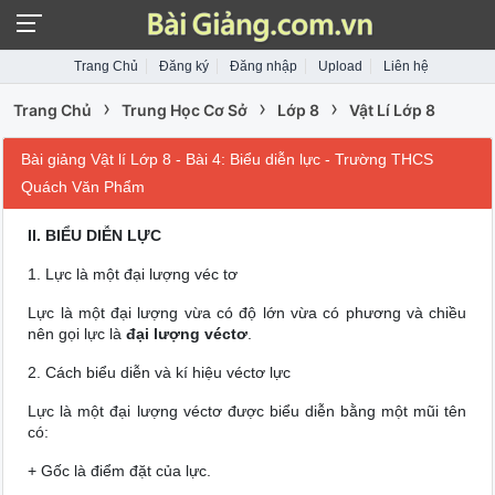
Trang Chủ
Đăng ký
Đăng nhập
Upload
Liên hệ
›
›
›
Trang Chủ
Trung Học Cơ Sở
Lớp 8
Vật Lí Lớp 8
Bài giảng Vật lí Lớp 8 - Bài 4: Biểu diễn lực - Trường THCS
Quách Văn Phẩm
II. BIỂU DIỄN LỰC
1. Lực là một đại lượng véc tơ
Lực là một đại lượng vừa có độ lớn vừa có phương và chiều
nên gọi lực là
đại lượng véctơ
.
2. Cách biểu diễn và kí hiệu véctơ lực
Lực là một đại lượng véctơ được biểu diễn bằng một mũi tên
có:
+ Gốc là điểm đặt của lực.