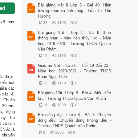
Bài giảng Vật lí Lớp 8 - Bài 40: Hiện
ad
tượng khúc xạ ánh sáng - Trần Thị Thu
Hương
ốc về máy
33
1190
0
Bài giảng Vật lí Lớp 8 - Bài 8: Bình
thông nhau - Máy nén thủy lực - Năm
học 2019-2020 - Trường THCS Quách
Văn Phẩm
19
1180
0
Giáo án Vật lí Lớp 8 - Tiết 19 đến 23 -
Năm học 2020-2021 - Trường THCS
iểu được
Phan Ngọc Hiển
ập về mặt
18
1170
0
giữa các
Bài giảng Vật lí Lớp 8 - Bài 4: Biểu diễn
 xác. 4.
lực - Trường THCS Quách Văn Phẩm
II. Chuẩn
16
1098
0
: 30 cm,
oạt động
Bài giảng Vật lí Lớp 8 - Bài 3: Chuyển
ầy - trò
động đều. Chuyển động không đều -
t và làm
Trường THCS Quách Văn Phẩm
CN A: là
9
1068
0
h chuyển