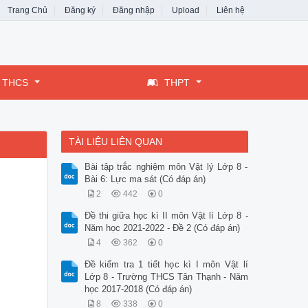
Trang Chủ
Đăng ký
Đăng nhập
Upload
Liên hệ
THCS
THPT
TÀI LIỆU LIÊN QUAN
Bài tập trắc nghiệm môn Vật lý Lớp 8 -
Bài 6: Lực ma sát (Có đáp án)
2
442
0
Đề thi giữa học kì II môn Vật lí Lớp 8 -
Năm học 2021-2022 - Đề 2 (Có đáp án)
4
362
0
Đề kiểm tra 1 tiết học kì I môn Vật lí
Lớp 8 - Trường THCS Tân Thạnh - Năm
học 2017-2018 (Có đáp án)
8
338
0