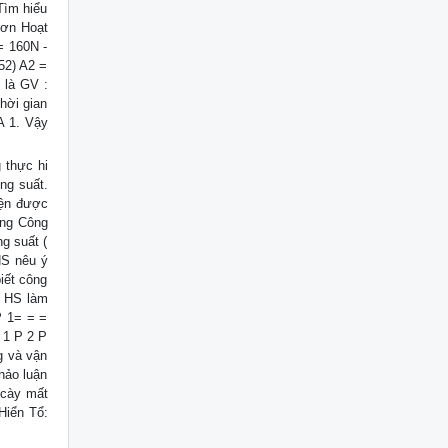
Tìm hiểu
hơn Hoạt
= 160N -
52) A2 =
 là GV :
hời gian
A 1. Vậy
 thực hi
ng suất.
iện được
ong Công
g suất (
HS nêu ý
iết công
/c HS làm
P 1= = =
 1 P 2 P
g và vận
hảo luận
 cày mất
Hiển Tổ: