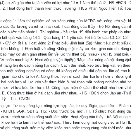
J) cơ đó giúp cho ta làm việc có lợi như 1J = 1 N.m thế nào? - HS HĐCN -
n. 2. Hoạt động hình thành kiến thức Trường THCS Phan Ngọc Hiển Tổ: Toá
t động 1: Làm thí nghiệm để so sánh công của MCĐG với công kéo vật k
các đại lượng và rút ra nhận xét. Hoạt động của thầy - trò Nội dung cần đ
các bước tiến hành: I. Thí nghiệm - Yêu cầu HS tiến hành các phép đo như 
 kết quả vào bảng 14.1 - Qua bảng 14.1 yêu cầu HS trả lời câu C1,C2, C3 -
- GV ch ốt l ại Hoạt động 2: Phát biểu định luật (5p) *Mục tiêu: phát biểu 
 ở trên không II. Định luật về công Không một máy cơ đơn giản nào chỉ đúng 
ao máy cơ đơn giản nhiêu lần về lực thì thiệt bấy nhiêu - Y/c HS phát biểu 
V nhấn mạnh lại 3. Hoạt động luyện tập(5p) *Mục tiêu: củng cố nội dung định
t nặng lên độ cao h bằng hai cách. Cách thứ nhất, kéo trực tiếp vật lên the
theo mặt phẳng nghiêng có công thì không có chiều dài gấp hai lần độ cao h
giản nào cho ta lợi A. Công thực hiện ở cách thứ hai lớn hơn vì đường đ
 hai nhỏ hơn vì lực kéo vật thực hiện ở hai theo mặt phẳng nghiêng nhỏ h
n hơn vì lực kéo lớn hơn. D. Công thực hiện ở cách thứ nhất nhỏ hơn vì 
i. E. Công thực hiện ở hai cách đều như nhau. - HS HĐCN chọn đáp án -Th ố
 Lý – Tin - CNCN
 lực: Tư duy sáng tạo, năng lực hợp tác, tư duy lôgic, giao tiếp. - Phẩm 
V: - KHDH, SGK, SBT 2. HS: - Đọc trước bài mới. III. Tổ chức hoạt động dạ
được cách so sánh năng suất làm việc. Hoạt động của thầy - trò Nội dung c
iệc khỏe hơn ta làm như thế nào? sau: Thực hiện cùng một công việc ai HS 
ĩa số ghi công suất trên máy việc khỏe hơn hoặc trong cùng một thời móc, dụ