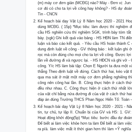
(m) máy cơ đơn giản (MCĐG) nào? Máy - Đơn vị: Jun (
cơ đó có cho ta lợi về công hay không? - HS dự đoá
Tin - CNCN
Kế hoạch bài dạy Vật Lý 8 Năm học 2020 - 2021 Hoạ
dùng MCĐG. ( 15p) *Mục tiêu: làm được thí nghiệm đo 
cầu HS nghiên cứu thí nghiệm SGK, trình bày tóm tắt 
bày. (sgk) Ghi kết quả vào bảng - HS HĐN làm TN điền
luận và báo cáo kết quả. - Yêu cầu HS hoàn thành C 4 
dung định luật về công - GV thông báo : kết luận ghi
rọc mà còn đúng cho mọi cho ta lợi về công. Được lợi b
lần về đường đi và ngược lại. - HS HĐCN và ghi vở - G
công. Y/c HS làm bài tập: Chọn E Người ta đưa một vậ
thẳng Theo định luật về đứng. Cách thứ hai, kéo vật 
qua ma sát ở mặt một máy cơ đơn phẳng nghiêng thì 
công nên công hai lần. B. Công thực hiện ở cách thứ
đều như nhau. C. Công thực hiện ở cách thứ nhất lớ
của vật chỉ bằng nửa đường đi của vật ở cách thứ ha
đáp án đúng Trường THCS Phan Ngọc Hiển Tổ: Toán –
Kế hoạch bài dạy Vật Lý 8 Năm học 2020 - 2021 - Năng
tin, tự chủ, tự lập II. Chuẩn bị của GV và HS: 1. G
Hoạt động khởi động(5p) *Mục tiêu: bước đầu dự đoán 
Để biết ai làm việc khỏe hơn ta làm Để biết ai làm v
ra p/á. làm việc mất ít thời gian hơn thì làm +Ý ngh