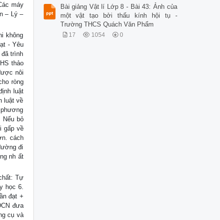
 Các máy
Bài giảng Vật lí Lớp 8 - Bài 43: Ảnh của
n – Lý –
một vật tạo bởi thấu kính hội tụ -
Trường THCS Quách Văn Phẩm
hi không
17
1054
0
ạt - Yêu
đã trình
 HS thảo
được nôi
cho ròng
định luật
 luật về
o phương
. Nếu bỏ
i gấp về
ơn. cách
đường đi
ng nh ất
chất: Tự
y học 6.
ần đạt +
HĐCN đưa
ng cụ và