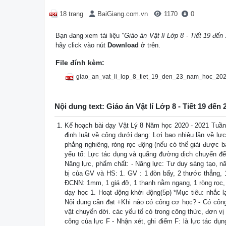
18 trang
BaiGiang.com.vn
1170
0
Bạn đang xem tài liệu
"Giáo án Vật lí Lớp 8 - Tiết 19 đ
hãy click vào nút
Download
ở trên.
File đính kèm:
giao_an_vat_li_lop_8_tiet_19_den_23_nam_hoc_202
Nội dung text: Giáo án Vật lí Lớp 8 - Tiết 19 đ
Kế hoạch bài dạy Vật Lý 8 Năm học 2020 - 2021 Tuần
định luật về công dưới dạng: Lợi bao nhiêu lần về lực 
phẳng nghiêng, ròng rọc động (nếu có thể giải được b
yếu tố: Lực tác dụng và quãng đường dịch chuyển để 
Năng lực, phẩm chất: - Năng lực: Tư duy sáng tạo, năng
bị của GV và HS: 1. GV : 1 đòn bẩy, 2 thước thẳng,
ĐCNN: 1mm, 1 giá đỡ, 1 thanh nằm ngang, 1 ròng rọc, 
dạy học 1. Hoạt động khởi động(5p) *Mục tiêu: nhắc l
Nội dung cần đạt +Khi nào có công cơ học? - Có công
vật chuyển dời. các yếu tố có trong công thức, đơn vị
công của lực F - Nhận xét, ghi điểm F: là lực tác d