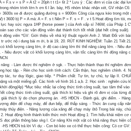
= F.s v = s P = A t2 = 20ph t t t1= 6t 2 * Lưu ý : Các đơn vị của các đại l
rong nhóm trình lớn h ơn 6 l ần. bày, HS nhóm khác nhận xét, GV nhận C6: 
ờ = 3600s xe đi được quãng đường s = 9000m Công của ngựa kéo trong một g
t 3600 b) P = A mà: A = F. s t Nên P = F. s = F . v t 5.Hoạt động tìm tòi, 
 lực hay sức ngựa 1HP (horse power ) của Anh xấp sỉ 746W, của Pháp 1 C
án sao cho các vận động viên đạt thành tích tốt nhất (đạt hết công suất). 
động viên *GV: Giới thiệu về nhà kỹ thuật người Anh J. Watt Đối với bài 
 tr ước nộ i dung bài m ới, b ài 19, 20. RÚT KINH NGHIỆM: Tuần 21 Tiết 21
 khối lượng càng lớn, ở độ cao càng lớn thì thế năng càng lớn. - Nêu đư
g. - Nêu được vật có khối lượng càng lớn, vận tốc càng lớn thì động năng c
CNCN
năng: - Làm được thí nghiệm ở sgk. - Thực hiện thành thạo thí nghiệm đơn 
ong học tập. - Rèn cho học sinh tính cách: Cẩn thận, học nghiêm chỉnh. 4. N
 tác, tư duy lôgic, giao tiếp. * Phẩm chất: Tự tin, tự chủ, tự lập II. CHU
nặng và một miếng gỗ. Các hình vẽ hình 16.1 a,b. 2. Học sinh : nghiên cứu kĩ
ộng(4p) *Mục tiêu: nhắc lại công thức tính công suất, tạo tâm thế vào 
ng thức tính công suất, giải thích kí hiệu và ghi rõ đơn vị của từng đ
 giải thích lý do chọn phương án. -HS HĐCN - Đánh giá, ghi điểm. - Hàng
lượng điện để chạy máy, để đun bếp, để thắp sáng. - Thức ăn cung cấp nă
áy thủy điện. - Năng lượng của xăng để chạy máy ôtô Trong bài này, chú
 2. Hoạt động hình thành kiến thức mới Hoạt động 1: Tìm hiểu khái niệm cơ 
 HS đọc phần thông báo skg I. Cơ năng Khi một vật có khả năng thực hiện c
g. -HS HĐCN trả lời Ví dụ: - Con bò kéo xe có thể thực hiện công: Có cơ GV