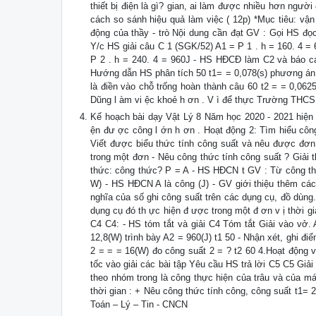
thiết bị điện là gì? gian, ai làm được nhiều hơn ngư
cách so sánh hiệu quả làm việc ( 12p) *Mục tiêu: vậ
động của thầy - trò Nội dung cần đạt GV : Gọi HS đọ
Y/c HS giải câu C 1 (SGK/52) A1 = P 1 . h = 160. 4 =
P 2 . h = 240. 4 = 960J - HS HĐCĐ làm C2 và báo cáo
Hướng dẫn HS phân tích 50 t1= = 0,078(s) phương án 
là điền vào chỗ trống hoàn thành câu 60 t2 = = 0,0625
Dũng l àm vi ệc khoẻ h ơn . V ì để thực Trường THCS
Kế hoạch bài dạy Vật Lý 8 Năm học 2020 - 2021 hiện c
ện đư ợc công l ớn h ơn . Hoạt động 2: Tìm hiểu công
Viết được biểu thức tính công suất và nêu được đơn
trong một đơn - Nêu công thức tính công suất ? Giải t
thức: công thức? P = A - HS HĐCN t GV : Từ công thức
W) - HS HĐCN A là công (J) - GV giới thiệu thêm các 
nghĩa của số ghi công suất trên các dụng cụ, đồ dùng
dụng cụ đó th ực hiện đ ược trong một đ ơn v ị thời gi
C4 C4: - HS tóm tắt và giải C4 Tóm tắt Giải vào vở.
12,8(W) trình bày A2 = 960(J) t1 50 - Nhận xét, ghi đ
2 = = = 16(W) đo công suất 2 = ? t2 60 4.Hoạt động 
tốc vào giải các bài tập Yêu cầu HS trả lời C5 C5 Gi
theo nhóm trong là công thực hiện của trâu và của 
thời gian : + Nêu công thức tính công, công suất t1=
Toán – Lý – Tin - CNCN