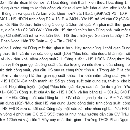
ời đó - HS dự đoán khỏe hơn 7. Hoạt động hình thành kiến thức Hoạt động 1: 
n dụng được công thức tính công và rút ra được kết luận ai làm việc khỏe 
c thông tin và quan I. Ai làm việc khoẻ hơn? sát H15.1 (SGK/52) P1= 10.P 
 640J - HS HĐCN tính công P2 = 15. P = 240N - Y/c HS trả lời câu C2 (SGK/
 kết Nếu để thực hiện cùng 1 công là 1Jun thì quả. An phải mất thời gian
c, d của câu C2 640 GV : Yêu cầu HS tìm từ thích hợp Dũng phải mất một t
(s) C3 (SGK/52) rút ra kết luận 960 - HS thực hiện y/c So sánh ta thấy t 2 
 Phan Ngọc Hiển Tổ: Toán – Lý – Tin - CNCN
ùng 1 công thì Dũng mất thời gian ít hơn. Hay trong cùng 1 thời gian Dũng
 thức tính và đơn vị của công suất (10p) *Mục tiêu: nêu đuợc khái niệm cô
 vị đo - Nêu khái niệm công suất? II. Công suất : - HS HĐCN Công thực h
hích vị thời gian gọi là công suất các đại lượng và nêu đơn vị của chúng tr
 tính công suất, yêu cầu HS suy ra công thức tính A, t Trong đó: P là côn
đơn vị đo công t là thời gian (s) suất khác. -Từ khái niệm công suất y/c 
. -HS HĐCN -GV nhấn mạnh lại: Số ghi công suất trên dụng cụ, thiết bị cho b
an 8. Hoạt động luyện tập(5p) *Mục tiêu: giải được các bài tập đơn giản - Y
 A1= 640(J) Công suất của An là: - HS HĐCN và lên bảng t1 = 50s A1 640 
iểm. t2 = 60s Công suất của Dũng là:  - GV nhấn mạnh lại đơn vị P = ? A 960
vận dụng (10p) *Mục tiêu: HS vận dụng được công thức tính công suất, côn
ải - HS HĐCĐ đưa ra kết quả Cùng cày một sào đất như nhau nghĩa - Y/c HS t
máy vòng 4 phút câu C 6 (SGK/53) theo là như nhau hướng dẫn của GV Trâu
 2h = 120ph và v ận tốc ? Máy cày m ất thời gian : Trường THCS Phan Ngọc 