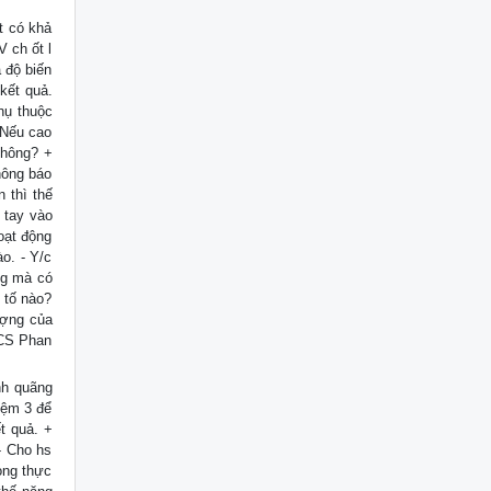
t có khả
 ch ốt l
 độ biến
kết quả.
hụ thuộc
 Nếu cao
không? +
hông báo
 thì thế
 tay vào
Hoạt động
o. - Y/c
ng mà có
 tố nào?
ượng của
HCS Phan
nh quãng
iệm 3 để
t quả. +
- Cho hs
ong thực