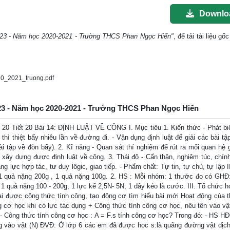
Downlo
ến 23 - Năm học 2020-2021 - Trường THCS Phan Ngọc Hiển"
, để tải tài liệu g
0_2021_truong.pdf
ến 23 - Năm học 2020-2021 - Trường THCS Phan Ngọc Hiển
 20 Tiết 20 Bài 14: ĐỊNH LUẬT VỀ CÔNG I. Mục tiêu 1. Kiến thức - Phát b
thì thiệt bấy nhiêu lần về đường đi. - Vận dụng định luật để giải các bài t
ài tập về đòn bẩy). 2. Kĩ năng - Quan sát thí nghiệm để rút ra mối quan hệ 
xây dựng được định luật về công. 3. Thái độ - Cẩn thận, nghiêm túc, chính
 lực hợp tác, tư duy lôgic, giao tiếp. - Phẩm chất: Tự tin, tự chủ, tự lập 
 1 quả nặng 200g , 1 quả nặng 100g. 2. HS : Mỗi nhóm: 1 thước đo có GHĐ
1 quả nặng 100 - 200g, 1 lực kế 2,5N- 5N, 1 dây kéo là cước. III. Tổ chức h
ại được công thức tính công, tạo động cơ tìm hiểu bài mới Hoạt động của th
 cơ học khi có lực tác dụng + Công thức tính công cơ học, nêu tên vào vậ
 - Công thức tính công cơ học : A = F.s tính công cơ học? Trong đó: - HS HĐ
ụng vào vật (N) ĐVĐ: Ở lớp 6 các em đã được học s:là quãng đường vật dịc