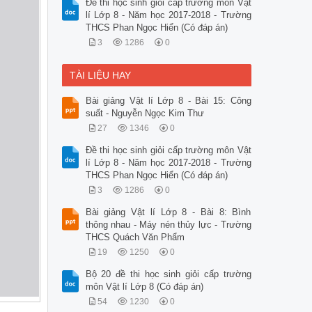
Đề thi học sinh giỏi cấp trường môn Vật
lí Lớp 8 - Năm học 2017-2018 - Trường
THCS Phan Ngọc Hiển (Có đáp án)
3
1286
0
TÀI LIỆU HAY
Bài giảng Vật lí Lớp 8 - Bài 15: Công
suất - Nguyễn Ngọc Kim Thư
27
1346
0
Đề thi học sinh giỏi cấp trường môn Vật
lí Lớp 8 - Năm học 2017-2018 - Trường
THCS Phan Ngọc Hiển (Có đáp án)
3
1286
0
Bài giảng Vật lí Lớp 8 - Bài 8: Bình
thông nhau - Máy nén thủy lực - Trường
THCS Quách Văn Phẩm
19
1250
0
Bộ 20 đề thi học sinh giỏi cấp trường
môn Vật lí Lớp 8 (Có đáp án)
54
1230
0