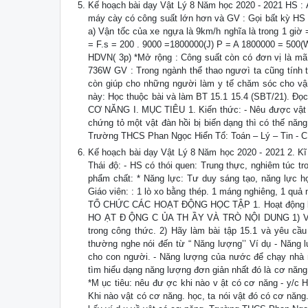
Kế hoạch bài dạy Vật Lý 8 Năm học 2020 - 2021 HS : A 
máy cày có công suất lớn hơn và GV : Gọi bất kỳ HS t
a) Vận tốc của xe ngựa là 9km/h nghĩa là trong 1 gi
= F.s = 200 . 9000 =1800000(J) P = A 1800000 = 500(W) 
HDVN( 3p) *Mở rộng : Công suất còn có đơn vị là mã
736W GV : Trong ngành thể thao ngươì ta cũng tính to
còn giúp cho những người làm y tế chăm sóc cho vận 
này: Học thuộc bài và làm BT 15.1 15.4 (SBT/21). Đọc
CƠ NĂNG I. MỤC TIÊU 1. Kiến thức: - Nêu được vật có
chứng tỏ một vật đàn hồi bị biến dạng thì có thế năn
Trường THCS Phan Ngọc Hiển Tổ: Toán – Lý – Tin - 
Kế hoạch bài dạy Vật Lý 8 Năm học 2020 - 2021 2. Kĩ 
Thái độ: - HS có thói quen: Trung thực, nghiêm túc tr
phẩm chất: * Năng lực: Tư duy sáng tạo, năng lực hợp
Giáo viên: : 1 lò xo bằng thép. 1 máng nghiêng, 1 quả 
TỔ CHỨC CÁC HOẠT ĐỘNG HỌC TẬP 1. Hoạt động khởi đ
HO ẠT Đ ỘNG C ỦA TH ẦY VÀ TRÒ NỘI DUNG 1) Viết cô
trong công thức. 2) Hãy làm bài tập 15.1 và yêu cầu
thường nghe nói đến từ “ Năng lượng’’ Ví dụ - Năng 
cho con người. - Năng lượng của nước để chạy nhà m
tìm hiểu dạng năng lượng đơn giản nhất đó là cơ năng
*M ục tiêu: nêu đư ợc khi nào v ật có cơ năng - y/c
Khi nào vật có cơ năng. học, ta nói vật đó có cơ năn