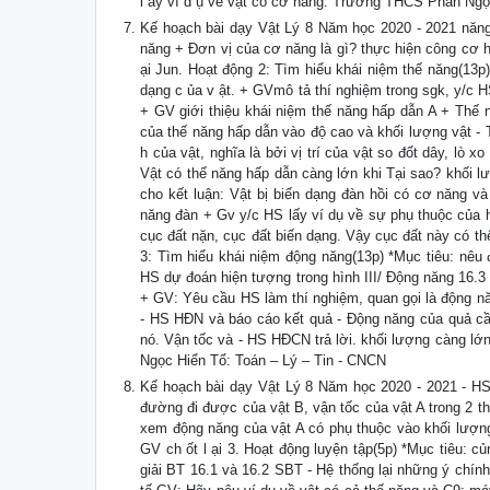
l ấy ví d ụ về vật có cơ năng. Trường THCS Phan Ngọ
Kế hoạch bài dạy Vật Lý 8 Năm học 2020 - 2021 năng
năng + Đơn vị của cơ năng là gì? thực hiện công cơ h
ại Jun. Hoạt động 2: Tìm hiểu khái niệm thế năng(13p
dạng c ủa v ật. + GVmô tả thí nghiệm trong sgk, y/c 
+ GV giới thiệu khái niệm thế năng hấp dẫn A + Thế 
của thế năng hấp dẫn vào độ cao và khối lượng vật -
h của vật, nghĩa là bởi vị trí của vật so đốt dây, lò
Vật có thế năng hấp dẫn càng lớn khi Tại sao? khối 
cho kết luận: Vật bị biến dạng đàn hồi có cơ năng và
năng đàn + Gv y/c HS lấy ví dụ về sự phụ thuộc của h
cục đất nặn, cục đất biến dạng. Vậy cục đất này có thế
3: Tìm hiểu khái niệm động năng(13p) *Mục tiêu: nêu 
HS dự đoán hiện tượng trong hình III/ Động năng 16.
+ GV: Yêu cầu HS làm thí nghiệm, quan gọi là động năn
- HS HĐN và báo cáo kết quả - Động năng của quả cầ
nó. Vận tốc và - HS HĐCN trả lời. khối lượng càng lớ
Ngọc Hiển Tổ: Toán – Lý – Tin - CNCN
Kế hoạch bài dạy Vật Lý 8 Năm học 2020 - 2021 - HS 
đường đi được của vật B, vận tốc của vật A trong 2 t
xem động năng của vật A có phụ thuộc vào khối lượng
GV ch ốt l ại 3. Hoạt động luyện tập(5p) *Mục tiêu: c
giải BT 16.1 và 16.2 SBT - Hệ thống lại những ý chín