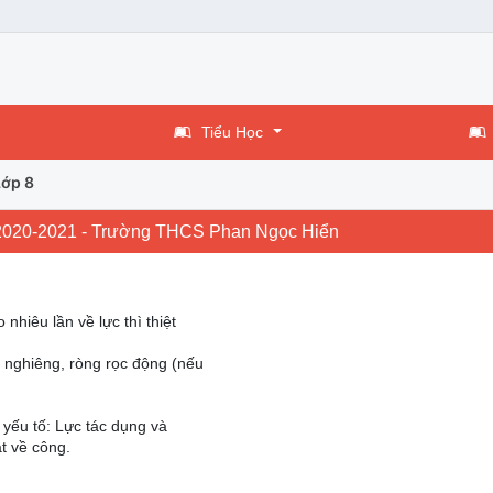
Tiểu Học
Lớp 8
ọc 2020-2021 - Trường THCS Phan Ngọc Hiển
nhiêu lần về lực thì thiệt
g nghiêng, ròng rọc động (nếu
 yếu tố: Lực tác dụng và
t về công.