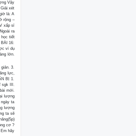
ượng Vậy
Giải xét
iờ là: A
mở rộng –
V xấp sỉ
Ngoài ra
học tiết
 BÀI 16:
ợc ví dụ
àng lớn.
giản. 3.
ăng lực,
ẨN BỊ 1.
 sgk III.
bài mới.
ại lượng
 ngày ta
ng lượng
ng ta sẽ
năng(5p)
ông cơ ?
: Em hãy