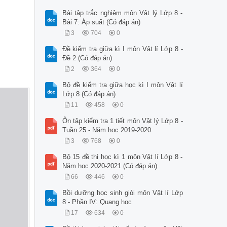
Bài tập trắc nghiệm môn Vật lý Lớp 8 -
Bài 7: Áp suất (Có đáp án)
3
704
0
Đề kiểm tra giữa kì I môn Vật lí Lớp 8 -
Đề 2 (Có đáp án)
2
364
0
Bộ đề kiểm tra giữa học kì I môn Vật lí
Lớp 8 (Có đáp án)
11
458
0
Ôn tập kiểm tra 1 tiết môn Vật lý Lớp 8 -
Tuần 25 - Năm học 2019-2020
3
768
0
Bộ 15 đề thi học kì 1 môn Vật lí Lớp 8 -
Năm học 2020-2021 (Có đáp án)
66
446
0
Bồi dưỡng học sinh giỏi môn Vật lí Lớp
8 - Phần IV: Quang học
17
634
0