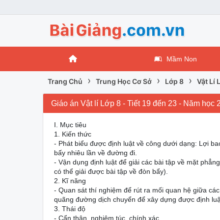
Mầm Non
›
›
›
Trang Chủ
Trung Học Cơ Sở
Lớp 8
Vật Lí 
Giáo án Vật lí Lớp 8 - Tiết 19 đến 23 - Năm h
I. Mục tiêu
1. Kiến thức
- Phát biểu được định luật về công dưới dạng: Lợi bao 
bấy nhiêu lần về đường đi.
- Vận dụng định luật để giải các bài tập về mặt phẳn
có thể giải được bài tập về đòn bẩy).
2. Kĩ năng
- Quan sát thí nghiệm để rút ra mối quan hệ giữa các
quãng đường dịch chuyển để xây dựng được định luậ
3. Thái độ
- Cẩn thận, nghiêm túc, chính xác.