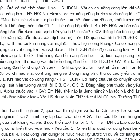
c Hiển Tổ: Toán – Lý – Tin - CNCN
? - Ôtô có thể chở hàng đi xa. HS HĐCN - Vật có cơ năng càng lớn khi vậ
ọc càng lớn. - HS HĐCN + Đơn vị đo cơ năng cũng là đơn vị đo công là - GV
) *Mục tiêu: nêu được sự phụ thuộc của thế năng vào độ cao, khối lượng và
HS II/ Thế năng thảo luận C1. 1. Thế năng hấp dẫn F B + HS HĐN và báo cáo 
năng hấp dẫn được xác định bởi yếu h P tố nào? + GV thông báo tiếp sự p
 Thế năng hấp dẫn được xác định bởi độ - Y/c HS quan sát hình 16.2b SGK.
 xo bật ra thì nó có khả năng với mặt đất. thực hiện công không? Có cơ năng 
lượng của vật càng lớn, và vật được - HS HĐCN đặt ở độ cao càng lớn. + T
 được gọi là thế 2. Thế năng đàn hồi năng đàn hồi. - Độ biến dạng càng lớn
ồi càng lớn. thế năng vào độ biến dạng đàn hồi. - HS HĐCĐ + GV: Khi ta ấn
 năng đàn hồi không? Vì sao? - HS khá, giỏi trả lời. - GV nh ấn m ạnh l ại 
đư ợc khi nào v ật có đ ộng năng và đ ộng năng ph ụ thu ộc các y ếu t ố nà
3 . 1. Khi nào vật có động năng? - HS HĐCN - Cơ năng của vật do chuyển độ
g . sát hiện tượng và trả lời C 3, C 4, C 5. 2. Động năng phụ thuộc vào yếu
u A phụ thuộc vào + GV: Em hiểu thế nào là động năng? vận tốc và khối l
n thì động năng càng - Y/c HS th ực hi ện TN2 và tr ả lời C6 lớn. Trường T
tiến hành thí nghiệm 2, quan sát thí nghiệm và trả lời C6 Lưu ý HS so sá
hí nghiệm 1 và 2. Trình bày lập luận chặt chẽ. + GV: Yêu cầu HS làm thí ngh
 của vật không và phụ thuộc thế nào? Trả lời C 7. - HS HĐN và báo cáo kế
ủng cố lại kiến thức vừa học - Yêu cầu 1 HS lên khái quát nội dung toàn bài 
h của bài 4. Hoạt động vận dụng(4p) *Mục tiêu: lấy được ví dụ về cơ năng tr