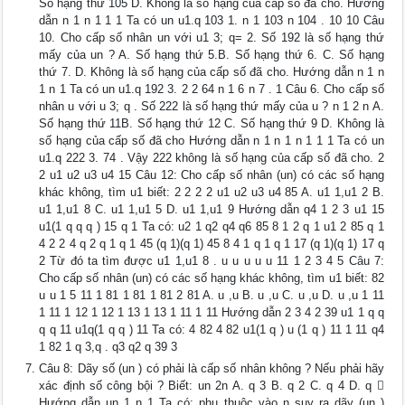
Số hạng thứ 105 D. Không là số hạng của cấp số đã cho. Hướng
dẫn n 1 n 1 1 1 Ta có un u1.q 103 1. n 1 103 n 104 . 10 10 Câu
10. Cho cấp số nhân un với u1 3; q= 2. Số 192 là số hạng thứ
mấy của un ? A. Số hạng thứ 5.B. Số hạng thứ 6. C. Số hạng
thứ 7. D. Không là số hạng của cấp số đã cho. Hướng dẫn n 1 n
1 n 1 Ta có un u1.q 192 3. 2 2 64 n 1 6 n 7 . 1 Câu 6. Cho cấp số
nhân u với u 3; q . Số 222 là số hạng thứ mấy của u ? n 1 2 n A.
Số hạng thứ 11B. Số hạng thứ 12 C. Số hạng thứ 9 D. Không là
số hạng của cấp số đã cho Hướng dẫn n 1 n 1 n 1 1 1 Ta có un
u1.q 222 3. 74 . Vậy 222 không là số hạng của cấp số đã cho. 2
2 u1 u2 u3 u4 15 Câu 12: Cho cấp số nhân (un) có các số hạng
khác không, tìm u1 biết: 2 2 2 2 u1 u2 u3 u4 85 A. u1 1,u1 2 B.
u1 1,u1 8 C. u1 1,u1 5 D. u1 1,u1 9 Hướng dẫn q4 1 2 3 u1 15
u1(1 q q q ) 15 q 1 Ta có: u2 1 q2 q4 q6 85 8 1 2 q 1 u1 2 85 q 1
4 2 2 4 q 2 q 1 q 1 45 (q 1)(q 1) 45 8 4 1 q 1 q 1 17 (q 1)(q 1) 17 q
2 Từ đó ta tìm được u1 1,u1 8 . u u u u u 11 1 2 3 4 5 Câu 7:
Cho cấp số nhân (un) có các số hạng khác không, tìm u1 biết: 82
u u 1 5 11 1 81 1 81 1 81 2 81 A. u ,u B. u ,u C. u ,u D. u ,u 1 11
1 11 1 12 1 12 1 13 1 13 1 11 1 11 Hướng dẫn 2 3 4 2 39 u1 1 q q
q q 11 u1q(1 q q ) 11 Ta có: 4 82 4 82 u1(1 q ) u (1 q ) 11 1 11 q4
1 82 1 q 3,q . q3 q2 q 39 3
Câu 8: Dãy số (un ) có phải là cấp số nhân không ? Nếu phải hãy
xác định số công bội ? Biết: un 2n A. q 3 B. q 2 C. q 4 D. q 
Hướng dẫn un 1 n 1 Ta có: phụ thuộc vào n suy ra dãy (un )