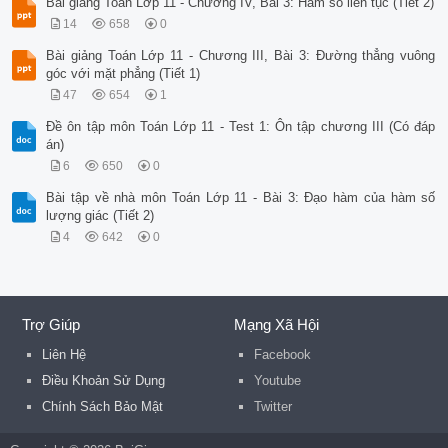
Bài giảng Toán Lớp 11 - Chương IV, Bài 3: Hàm số liên tục (Tiết 2)
14
658
0
Bài giảng Toán Lớp 11 - Chương III, Bài 3: Đường thẳng vuông
góc với mặt phẳng (Tiết 1)
47
654
1
Đề ôn tập môn Toán Lớp 11 - Test 1: Ôn tập chương III (Có đáp
án)
6
650
0
Bài tập về nhà môn Toán Lớp 11 - Bài 3: Đạo hàm của hàm số
lượng giác (Tiết 2)
4
642
0
Trợ Giúp
Mạng Xã Hội
Liên Hệ
Facebook
Điều Khoản Sử Dụng
Youtube
Chính Sách Bảo Mật
Twitter