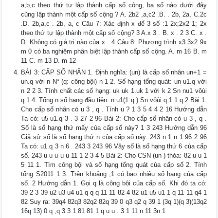
a,b,c theo thứ tự lập thành cấp số cộng, ba số nào dưới đây
cũng lập thành một cấp số cộng ? A. 2b2 ,a,c2 .B. . 2b, 2a, C.2c
.D. 2b,a,c . 2b, a, c Câu 7: Xác định x để 3 số :1 2x;2x2 1; 2x
theo thứ tự lập thành một cấp số cộng? 3 A.x 3 . B. x . 2 3 C. x .
D. Không có giá trị nào của x . 4 Câu 8: Phương trình x3 3x2 9x
m 0 có ba nghiệm phân biệt lập thành cấp số cộng. A. m 16 B. m
11 C. m 13 D. m 12
BÀI 3: CẤP SỐ NHÂN 1. Định nghĩa: (un) là cấp số nhân un+1 =
un.q với n N* (q: công bội) n 1 2. Số hạng tổng quát: un u1.q với
n 2 2 3. Tính chất các số hạng: uk uk 1.uk 1 với k 2 Sn nu1 vôùi
q 1 4. Tổng n số hạng đầu tiên: n u1(1 q ) Sn vôùi q 1 1 q 2 Bài 1:
Cho cấp số nhân có u 3 , q . Tính u ? 1 3 5 4 4 2 16 Hướng dẫn
Ta có: u5 u1.q 3 . 3 27 2 96 Bài 2: Cho cấp số nhân có u 3 , q .
Số là số hạng thứ mấy của cấp số này? 1 3 243 Hướng dẫn 96
Giả sử số là số hạng thứ n của cấp số này. 243 n 1 n 1 96 2 96
Ta có: u1.q 3 n 6 . 243 3 243 96 Vậy số là số hạng thứ 6 của cấp
số. 243 u u u u u 11 1 2 3 4 5 Bài 2: Cho CSN (un ) thỏa: 82 u u 1
5 11 1. Tìm công bội và số hạng tổng quát của cấp số 2. Tính
tổng S2011 1 3. Trên khoảng ;1 có bao nhiêu số hạng của cấp
số. 2 Hướng dẫn 1. Gọi q là công bội của cấp số. Khi đó ta có:
39 2 3 39 u2 u3 u4 u1 q q q 11 11 82 4 82 u1 u5 u1 1 q 11 11 q4 1
82 Suy ra: 39q4 82q3 82q2 82q 39 0 q3 q2 q 39 1 (3q 1)(q 3)(13q2
16q 13) 0 q ,q 3 3 1 81 81 1 q u u . 3 1 11 n 11 3n 1