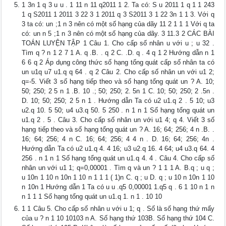
1 3n 1 q 3 u u . 1 11 n 11 q2011 1 2. Ta có: S u 2011 1 q 1 1 243
1 q S2011 1 2011 3 22 3 1 2011 q 3 S2011 3 1 22 3n 1 1 3. Với q
3 ta có: un ;1 n 3 nên có một số hạng của dãy 11 2 1 1 1 Với q ta
có: un n 5 ;1 n 3 nên có một số hạng của dãy. 3 11.3 2 CÁC BÀI
TOÁN LUYỆN TẬP 1 Câu 1. Cho cấp số nhân u với u ; u 32 .
Tìm q ? n 1 2 7 1 A. q .B. . q 2 C. .D. q . 4 q 1 2 Hướng dẫn n 1
6 6 q 2 Áp dụng công thức số hạng tổng quát cấp số nhân ta có
un u1q u7 u1.q q 64 . q 2 Câu 2. Cho cấp số nhân un với u1 2;
q=-5. Viết 3 số hạng tiếp theo và số hạng tổng quát un ? A. 10;
50; 250; 2 5 n 1 .B. 10 .; 50; 250; 2. 5n 1 C. 10; 50; 250; 2 .5n .
D. 10; 50; 250; 2 5 n 1 . Hướng dẫn Ta có u2 u1.q 2 . 5 10; u3
u2.q 10. 5 50; u4 u3.q 50. 5 250 . n 1 n 1 Số hạng tổng quát un
u1.q 2 . 5 . Câu 3. Cho cấp số nhân un với u1 4; q 4. Viết 3 số
hạng tiếp theo và số hạng tổng quát un ? A. 16; 64; 256; 4 n .B. .
16; 64; 256; 4 n C. 16; 64; 256; 4 4 n . D. 16; 64; 256; 4n .
Hướng dẫn Ta có u2 u1.q 4. 4 16; u3 u2.q 16. 4 64; u4 u3.q 64. 4
256 . n 1 n 1 Số hạng tổng quát un u1.q 4. 4 . Câu 4. Cho cấp số
nhân un với u1 1; q=0,00001 . Tìm q và un ? 1 1 1 A. B.q ; u q ;
u 10n 1 10 n 10n 1 10 n 1 1 1 ( 1)n C. q ; u D. q ; u 10 n 10n 1 10
n 10n 1 Hướng dẫn 1 Ta có u u .q5 0,00001 1.q5 q . 6 1 10 n 1 n
n 1 1 1 Số hạng tổng quát un u1.q 1. n 1 . 10 10
1 1 Câu 5. Cho cấp số nhân u với u 1; q . Số là số hạng thứ mấy
của u ? n 1 10 10103 n A. Số hạng thứ 103B. Số hạng thứ 104 C.