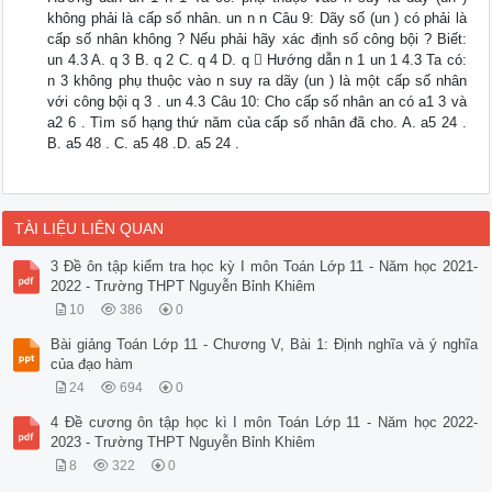
không phải là cấp số nhân. un n n Câu 9: Dãy số (un ) có phải là
cấp số nhân không ? Nếu phải hãy xác định số công bội ? Biết:
un 4.3 A. q 3 B. q 2 C. q 4 D. q  Hướng dẫn n 1 un 1 4.3 Ta có:
n 3 không phụ thuộc vào n suy ra dãy (un ) là một cấp số nhân
với công bội q 3 . un 4.3 Câu 10: Cho cấp số nhân an có a1 3 và
a2 6 . Tìm số hạng thứ năm của cấp số nhân đã cho. A. a5 24 .
B. a5 48 . C. a5 48 .D. a5 24 .
TÀI LIỆU LIÊN QUAN
3 Đề ôn tập kiểm tra học kỳ I môn Toán Lớp 11 - Năm học 2021-
2022 - Trường THPT Nguyễn Bỉnh Khiêm
10
386
0
Bài giảng Toán Lớp 11 - Chương V, Bài 1: Định nghĩa và ý nghĩa
của đạo hàm
24
694
0
4 Đề cương ôn tập học kì I môn Toán Lớp 11 - Năm học 2022-
2023 - Trường THPT Nguyễn Bỉnh Khiêm
8
322
0