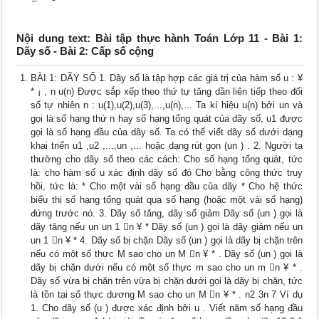
Nội dung text: Bài tập thực hành Toán Lớp 11 - Bài 1:
Dãy số - Bài 2: Cấp số cộng
BÀI 1: DÃY SỐ 1. Dãy số là tập hợp các giá trị của hàm số u : ¥
* ¡ , n u(n) Được sắp xếp theo thứ tự tăng dần liên tiếp theo đối
số tự nhiên n : u(1),u(2),u(3),...,u(n),... Ta kí hiệu u(n) bởi un và
gọi là số hạng thứ n hay số hạng tổng quát của dãy số, u1 được
gọi là số hạng đầu của dãy số. Ta có thể viết dãy số dưới dạng
khai triển u1 ,u2 ,...,un ,... hoặc dạng rút gọn (un ) . 2. Người ta
thường cho dãy số theo các cách: Cho số hạng tổng quát, tức
là: cho hàm số u xác định dãy số đó Cho bằng công thức truy
hồi, tức là: * Cho một vài số hạng đầu của dãy * Cho hệ thức
biểu thị số hạng tổng quát qua số hạng (hoặc một vài số hạng)
đứng trước nó. 3. Dãy số tăng, dãy số giảm Dãy số (un ) gọi là
dãy tăng nếu un un 1 n ¥ * Dãy số (un ) gọi là dãy giảm nếu un
un 1 n ¥ * 4. Dãy số bị chặn Dãy số (un ) gọi là dãy bị chặn trên
nếu có một số thực M sao cho un M n ¥ * . Dãy số (un ) gọi là
dãy bị chặn dưới nếu có một số thực m sao cho un m n ¥ * .
Dãy số vừa bị chặn trên vừa bị chặn dưới gọi là dãy bị chặn, tức
là tồn tại số thực dương M sao cho un M n ¥ * . n2 3n 7 Ví dụ
1. Cho dãy số (u ) được xác định bởi u . Viết năm số hạng đầu