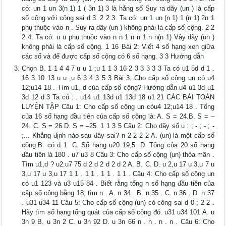
có: un 1 un 3(n 1) 1 ( 3n 1) 3 là hằng số Suy ra dãy (un ) là cấp
số cộng với công sai d 3. 2 2 3. Ta có: un 1 un (n 1) 1 (n 1) 2n 1
phụ thuộc vào n . Suy ra dãy (un ) không phải là cấp số cộng. 2 2
2 4. Ta có: u u phụ thuộc vào n n 1 n n 1 n n(n 1) Vậy dãy (un )
không phải là cấp số cộng. 1 16 Bài 2: Viết 4 số hạng xen giữa
các số và để được cấp số cộng có 6 số hạng. 3 3 Hướng dẫn
Chọn B. 1 1 4 4 7 u u 1 ;u 1 1 3 16 2 3 3 3 3 3 Ta có u1 5d d 1 .
16 3 10 13 u u ;u 6 3 4 3 5 3 Bài 3: Cho cấp số cộng un có u4
12;u14 18 . Tìm u1, d của cấp số cộng? Hướng dẫn u4 u1 3d u1
3d 12 d 3 Ta có : . u14 u1 13d u1 13d 18 u1 21 CÁC BÀI TOÁN
LUYỆN TẬP Câu 1: Cho cấp số cộng un cóu4 12;u14 18 . Tổng
của 16 số hạng đầu tiên của cấp số cộng là: A. S = 24.B. S = –
24. C. S = 26.D. S = –25. 1 1 3 5 Câu 2: Cho dãy số u : ; - ; - ; -
;... Khẳng định nào sau đây sai? n 2 2 2 2 A. (un) là một cấp số
cộng.B. có d 1. C. Số hạng u20 19,5. D. Tổng của 20 số hạng
đầu tiên là 180 . u7 u3 8 Câu 3: Cho cấp số cộng (un) thỏa mãn .
Tìm u1,d ? u2.u7 75 d 2 d 2 d 2 d 2 A. B. C. D. u 2,u 17 u 3,u 7 u
3,u 17 u 3,u 17 1 1 . 1 1 . 1 1 . 1 1 . Câu 4: Cho cấp số cộng un
có u1 123 và u3 u15 84 . Biết rằng tổng n số hạng đầu tiên của
cấp số cộng bằng 18, tìm n . A. n 34 . B. n 35 . C. n 36 . D. n 37
. u31 u34 11 Câu 5: Cho cấp số cộng (un) có công sai d 0 ; 2 2 .
Hãy tìm số hạng tổng quát của cấp số cộng đó. u31 u34 101 A. u
3n 9 B. u 3n 2 C. u 3n 92 D. u 3n 66 n . n . n . n . Câu 6: Cho