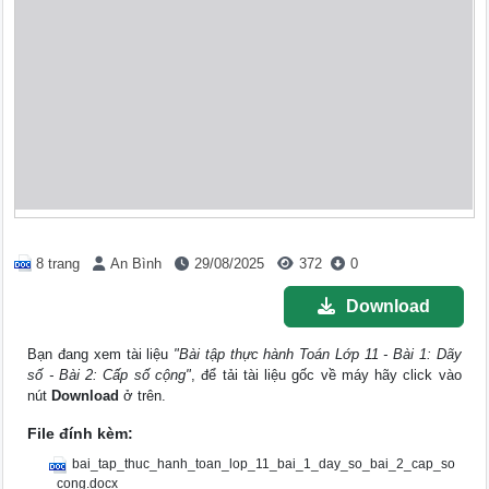
8 trang
An Bình
29/08/2025
372
0
Download
Bạn đang xem tài liệu
"Bài tập thực hành Toán Lớp 11 - Bài 1: Dãy
số - Bài 2: Cấp số cộng"
, để tải tài liệu gốc về máy hãy click vào
nút
Download
ở trên.
File đính kèm:
bai_tap_thuc_hanh_toan_lop_11_bai_1_day_so_bai_2_cap_so
_cong.docx