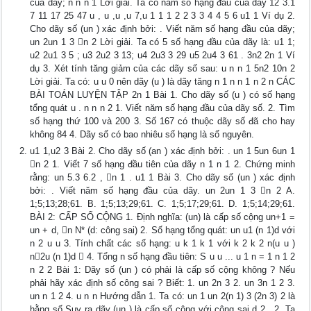
của dãy; n n n 1 Lời giải. Ta có năm số hạng đầu của dãy 12 3.1
7 11 17 25 47 u , u ,u ,u 7,u 1 1 1 2 2 3 3 4 4 5 6 u1 1 Ví dụ 2.
Cho dãy số (un ) xác định bởi: . Viết năm số hạng đầu của dãy;
un 2un 1 3 n 2 Lời giải. Ta có 5 số hạng đầu của dãy là: u1 1;
u2 2u1 3 5 ; u3 2u2 3 13; u4 2u3 3 29 u5 2u4 3 61 . 3n2 2n 1 Ví
dụ 3. Xét tính tăng giảm của các dãy số sau: u n n 1 5n2 10n 2
Lời giải. Ta có: u u 0 nên dãy (u ) là dãy tăng n 1 n n 1 n 2 n CÁC
BÀI TOÁN LUYỆN TẬP 2n 1 Bài 1. Cho dãy số (u ) có số hạng
tổng quát u . n n n 2 1. Viết năm số hạng đầu của dãy số. 2. Tìm
số hạng thứ 100 và 200 3. Số 167 có thuộc dãy số đã cho hay
không 84 4. Dãy số có bao nhiêu số hạng là số nguyên.
u1 1,u2 3 Bài 2. Cho dãy số (an ) xác định bởi: . un 1 5un 6un 1
n 2 1. Viết 7 số hạng đầu tiên của dãy n 1 n 1 2. Chứng minh
rằng: un 5.3 6.2 , n 1 . u1 1 Bài 3. Cho dãy số (un ) xác định
bởi: . Viết năm số hạng đầu của dãy. un 2un 1 3 n 2 A.
1;5;13;28;61. B. 1;5;13;29;61. C. 1;5;17;29;61. D. 1;5;14;29;61.
BÀI 2: CẤP SỐ CỘNG 1. Định nghĩa: (un) là cấp số cộng un+1 =
un + d, n N* (d: công sai) 2. Số hạng tổng quát: un u1 (n 1)d với
n 2 u u 3. Tính chất các số hạng: u k 1 k 1 với k 2 k 2 n(u u )
n2u (n 1)d  4. Tổng n số hạng đầu tiên: S u u ... u 1 n = 1 n 1 2
n 2 2 Bài 1: Dãy số (un ) có phải là cấp số cộng không ? Nếu
phải hãy xác định số công sai ? Biết: 1. un 2n 3 2. un 3n 1 2 3.
un n 1 2 4. u n n Hướng dẫn 1. Ta có: un 1 un 2(n 1) 3 (2n 3) 2 là
hằng số Suy ra dãy (un ) là cấp số cộng với công sai d 2 . 2. Ta