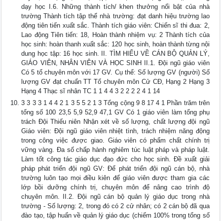
dạy học I.6. Những thành tích/ khen thưởng nổi bật của nhà
trường Thành tích tập thể nhà trường: đạt danh hiệu trường lao
động tiên tiến xuất sắc. Thành tích giáo viên: Chiến sĩ thi đua: 2,
Lao động Tiên tiến: 18, Hoàn thành nhiệm vụ: 2 Thành tích của
học sinh: hoàn thanh xuất sắc: 120 học sinh, hoàn thành từng nội
dung học tập: 16 học sinh. II. TÌM HIỂU VỀ CÁN BỘ QUẢN LÝ,
GIÁO VIÊN, NHÂN VIÊN VÀ HỌC SINH II.1. Đội ngũ giáo viên
Có 5 tổ chuyên môn với 17 GV. Cụ thể: Số lượng GV (người) Số
lượng GV đạt chuẩn TT Tổ chuyên môn Cử CĐ, Hạng 2 Hạng 3
Hạng 4 Thạc sĩ nhân TC 1 1 4 4 3 2 2 2 2 4 1 14
3 3 3 3 1 4 4 2 1 3 5 5 2 1 3 Tổng cộng 9 8 17 4 1 Phần trăm trên
tổng số 100 23,5 5,9 52,9 47,1 GV Có 1 giáo viên làm tổng phụ
trách Đội Thiếu niên Nhận xét về số lượng, chất lượng đội ngũ
Giáo viên: Đội ngũ giáo viên nhiệt tình, trách nhiệm năng động
trong công việc được giao. Giáo viên có phẩm chất chính trị
vững vàng. Đa số chấp hành nghiêm túc luật pháp và pháp luật.
Làm tốt công tác giáo dục đạo đức cho học sinh. Đề xuất giải
pháp phát triển đội ngũ GV: Để phát triển đội ngũ cán bộ, nhà
trường luôn tạo mọi điều kiên để giáo viên được tham gia các
lớp bồi dưỡng chính trị, chuyên môn để nâng cao trình độ
chuyên môn. II.2. Đội ngũ cán bộ quản lý giáo dục trong nhà
trường - Số lượng: 2, trong đó có 2 cử nhân; có 2 cán bộ đã qua
đào tạo, tập huấn về quản lý giáo dục (chiếm 100% trong tổng số