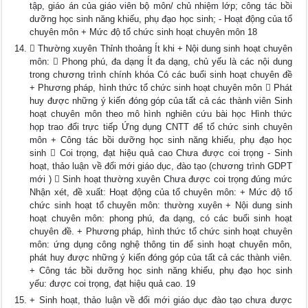
tập, giáo án của giáo viên bộ môn/ chủ nhiệm lớp; công tác bồi
dưỡng học sinh năng khiếu, phụ đạo học sinh; - Hoạt động của tổ
chuyên môn + Mức độ tổ chức sinh hoạt chuyên môn 18
 Thường xuyên Thỉnh thoảng Ít khi + Nội dung sinh hoạt chuyên
môn:  Phong phú, đa dạng Ít đa dạng, chủ yếu là các nội dung
trong chương trình chính khóa Có các buổi sinh hoạt chuyên đề
+ Phương pháp, hình thức tổ chức sinh hoạt chuyên môn  Phát
huy được những ý kiến đóng góp của tất cả các thành viên Sinh
hoạt chuyên môn theo mô hình nghiên cứu bài học Hình thức
họp trao đổi trực tiếp Ứng dụng CNTT để tổ chức sinh chuyên
môn + Công tác bồi dưỡng học sinh năng khiếu, phụ đạo học
sinh  Coi trọng, đạt hiệu quả cao Chưa được coi trọng - Sinh
hoạt, thảo luận về đổi mới giáo dục, đào tạo (chương trình GDPT
mới )  Sinh hoạt thường xuyên Chưa được coi trọng đúng mức
Nhận xét, đề xuất: Hoạt động của tổ chuyên môn: + Mức độ tổ
chức sinh hoạt tổ chuyên môn: thường xuyên + Nội dung sinh
hoạt chuyên môn: phong phú, đa dạng, có các buổi sinh hoạt
chuyên đề. + Phương pháp, hình thức tổ chức sinh hoạt chuyên
môn: ứng dụng công nghệ thông tin để sinh hoạt chuyên môn,
phát huy được những ý kiến đóng góp của tất cả các thành viên.
+ Công tác bồi dưỡng học sinh năng khiếu, phụ đạo học sinh
yếu: được coi trọng, đạt hiệu quả cao. 19
+ Sinh hoạt, thảo luận về đổi mới giáo dục đào tạo chưa được