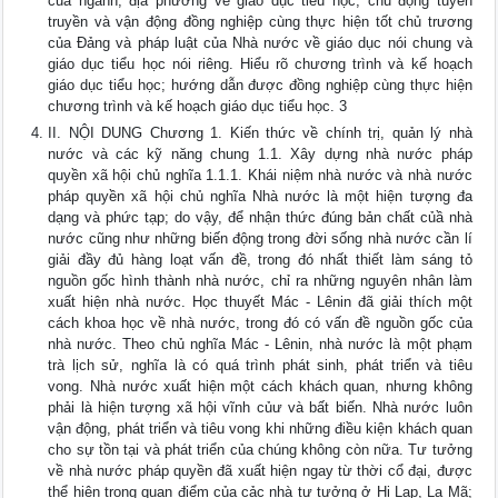
của ngành, địa phương về giáo dục tiểu học; chủ động tuyên
truyền và vận động đồng nghiệp cùng thực hiện tốt chủ trương
của Đảng và pháp luật của Nhà nước về giáo dục nói chung và
giáo dục tiểu học nói riêng. Hiểu rõ chương trình và kế hoạch
giáo dục tiểu học; hướng dẫn được đồng nghiệp cùng thực hiện
chương trình và kế hoạch giáo dục tiểu học. 3
II. NỘI DUNG Chương 1. Kiến thức về chính trị, quản lý nhà
nước và các kỹ năng chung 1.1. Xây dựng nhà nước pháp
quyền xã hội chủ nghĩa 1.1.1. Khái niệm nhà nước và nhà nước
pháp quyền xã hội chủ nghĩa Nhà nước là một hiện tượng đa
dạng và phức tạp; do vậy, để nhận thức đúng bản chất củầ nhà
nước cũng như những biến động trong đời sống nhà nước cần lí
giải đầy đủ hàng loạt vấn đề, trong đó nhất thiết làm sáng tỏ
nguồn gốc hình thành nhà nước, chỉ ra những nguyên nhân làm
xuất hiện nhà nước. Học thuyết Mác - Lênin đã giải thích một
cách khoa học về nhà nước, trong đó có vấn đề nguồn gốc của
nhà nước. Theo chủ nghĩa Mác - Lênin, nhà nước là một phạm
trà lịch sử, nghĩa là có quá trình phát sinh, phát triển và tiêu
vong. Nhà nước xuất hiện một cách khách quan, nhưng không
phải là hiện tượng xã hội vĩnh củư và bất biến. Nhà nước luôn
vận động, phát triển và tiêu vong khi những điều kiện khách quan
cho sự tồn tại và phát triển của chúng không còn nữa. Tư tưởng
về nhà nước pháp quyền đã xuất hiện ngay từ thời cổ đại, được
thể hiện trong quan điểm của cảc nhà tư tưởng ở Hi Lạp, La Mã;