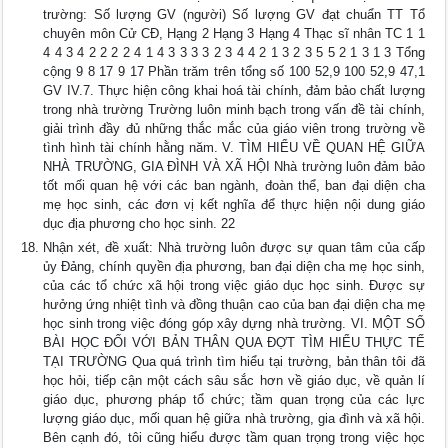
trường: Số lượng GV (người) Số lượng GV đạt chuẩn TT Tổ
chuyên môn Cử CĐ, Hạng 2 Hạng 3 Hạng 4 Thạc sĩ nhân TC 1 1
4 4 3 4 2 2 2 2 4 1 4 3 3 3 3 2 3 4 4 2 1 3 2 3 5 5 2 1 3 1 3 Tổng
cộng 9 8 17 9 17 Phần trăm trên tổng số 100 52,9 100 52,9 47,1
GV IV.7. Thực hiện công khai hoá tài chính, đảm bảo chất lượng
trong nhà trường Trường luôn minh bạch trong vấn đề tài chính,
giải trình đầy đủ những thắc mắc của giáo viên trong trường về
tình hình tài chính hằng năm. V. TÌM HIỂU VỀ QUAN HỆ GIỮA
NHÀ TRƯỜNG, GIA ĐÌNH VÀ XÃ HỘI Nhà trường luôn đảm bảo
tốt mối quan hệ với các ban ngành, đoàn thể, ban đại diện cha
mẹ học sinh, các đơn vị kết nghĩa để thực hiện nội dung giáo
dục địa phương cho học sinh. 22
Nhận xét, đề xuất: Nhà trường luôn được sự quan tâm của cấp
ủy Đảng, chính quyền địa phương, ban đại diện cha mẹ học sinh,
của các tổ chức xã hội trong việc giáo dục học sinh. Được sự
hưởng ứng nhiệt tình và đồng thuận cao của ban đại diện cha mẹ
học sinh trong việc đóng góp xây dựng nhà trường. VI. MỘT SỐ
BÀI HỌC ĐỐI VỚI BẢN THÂN QUA ĐỢT TÌM HIỂU THỰC TẾ
TẠI TRƯỜNG Qua quá trình tìm hiểu tại trường, bản thân tôi đã
học hỏi, tiếp cận một cách sâu sắc hơn về giáo dục, về quản lí
giáo dục, phương pháp tổ chức; tầm quan trọng của các lực
lượng giáo dục, mối quan hệ giữa nhà trường, gia đình và xã hội.
Bên cạnh đó, tôi cũng hiểu được tầm quan trọng trong việc học