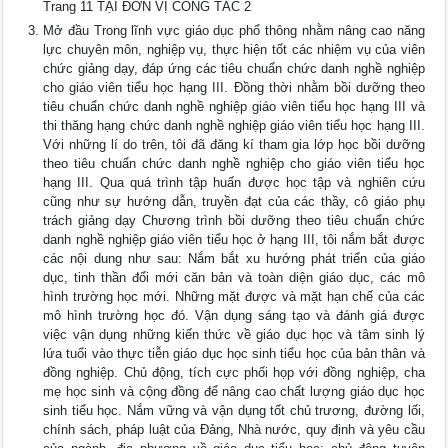
Trang 11 TẠI ĐƠN VỊ CÔNG TÁC 2
Mở đầu Trong lĩnh vực giáo dục phổ thông nhằm nâng cao năng
lực chuyên môn, nghiệp vụ, thực hiện tốt các nhiệm vụ của viên
chức giảng dạy, đáp ứng các tiêu chuẩn chức danh nghề nghiệp
cho giáo viên tiểu học hạng III. Đồng thời nhằm bồi dưỡng theo
tiêu chuẩn chức danh nghề nghiệp giáo viên tiểu học hạng III và
thi thăng hạng chức danh nghề nghiệp giáo viên tiểu học hạng III.
Với những lí do trên, tôi đã đăng kí tham gia lớp học bồi dưỡng
theo tiêu chuẩn chức danh nghề nghiệp cho giáo viên tiểu học
hạng III. Qua quá trình tập huấn được học tập và nghiên cứu
cũng như sự hướng dẫn, truyền đạt của các thầy, cô giáo phụ
trách giảng dạy Chương trình bồi dưỡng theo tiêu chuẩn chức
danh nghề nghiệp giáo viên tiểu học ở hạng III, tôi nắm bắt được
các nội dung như sau: Nắm bắt xu hướng phát triển của giáo
dục, tinh thần đổi mới căn bản và toàn diện giáo dục, các mô
hình trường học mới. Những mặt được và mặt hạn chế của các
mô hình trường học đó. Vận dụng sáng tạo và đánh giá được
việc vận dụng những kiến thức về giáo dục học và tâm sinh lý
lứa tuổi vào thực tiễn giáo dục học sinh tiểu học của bản thân và
đồng nghiệp. Chủ động, tích cực phối họp với đồng nghiệp, cha
mẹ học sinh và cộng đồng để nâng cao chất lượng giáo dục học
sinh tiểu học. Nắm vững và vận dụng tốt chủ trương, đường lối,
chính sách, pháp luật của Đảng, Nhà nước, quy định và yêu cầu