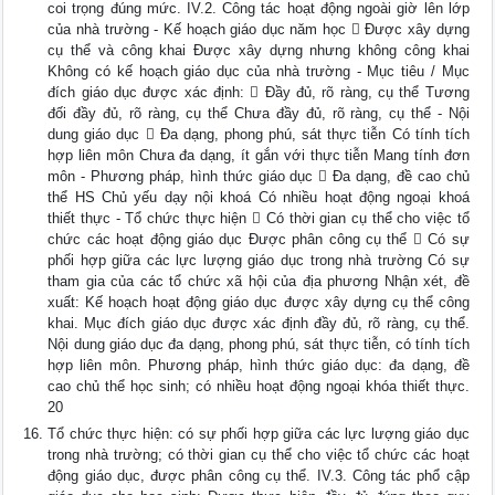
coi trọng đúng mức. IV.2. Công tác hoạt động ngoài giờ lên lớp
của nhà trường - Kế hoạch giáo dục năm học  Được xây dựng
cụ thể và công khai Được xây dựng nhưng không công khai
Không có kế hoạch giáo dục của nhà trường - Mục tiêu / Mục
đích giáo dục được xác định:  Đầy đủ, rõ ràng, cụ thể Tương
đối đầy đủ, rõ ràng, cụ thể Chưa đầy đủ, rõ ràng, cụ thể - Nội
dung giáo dục  Đa dạng, phong phú, sát thực tiễn Có tính tích
hợp liên môn Chưa đa dạng, ít gắn với thực tiễn Mang tính đơn
môn - Phương pháp, hình thức giáo dục  Đa dạng, đề cao chủ
thể HS Chủ yếu dạy nội khoá Có nhiều hoạt động ngoại khoá
thiết thực - Tổ chức thực hiện  Có thời gian cụ thể cho việc tổ
chức các hoạt động giáo dục Được phân công cụ thể  Có sự
phối hợp giữa các lực lượng giáo dục trong nhà trường Có sự
tham gia của các tổ chức xã hội của địa phương Nhận xét, đề
xuất: Kế hoạch hoạt động giáo dục được xây dựng cụ thể công
khai. Mục đích giáo dục được xác định đầy đủ, rõ ràng, cụ thể.
Nội dung giáo dục đa dạng, phong phú, sát thực tiễn, có tính tích
hợp liên môn. Phương pháp, hình thức giáo dục: đa dạng, đề
cao chủ thể học sinh; có nhiều hoạt động ngoại khóa thiết thực.
20
Tổ chức thực hiện: có sự phối hợp giữa các lực lượng giáo dục
trong nhà trường; có thời gian cụ thể cho việc tổ chức các hoạt
động giáo dục, được phân công cụ thể. IV.3. Công tác phổ cập