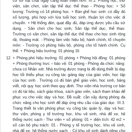
cơ sở vật chất ngày càng hoàn thiện hơn. III.2. Phòng học, thư
viện, sân chơi, sân tập thể dục thể thao - Phòng học: + Số
lượng: Trường có 14 phòng học. + Bàn ghế học sinh: có đầy đủ
số lượng, phù hợp với lứa tuổi học sinh, thuận lợi cho việc di
chuyển. + Hệ thống đèn, quạt đầy đủ, đáp ứng được yêu cầu sử
dụng. - Sân chơi cho học sinh, Sân tập thể dục, thể thao:
Trường có sân chơi, sân tập thể dục thể thao cho học sinh rộng
rãi, thoáng mát. - Phòng làm việc hiệu bộ, hành chính, tổ chuyên
môn: - Trường có phòng hiệu bộ, phòng cho tổ hành chính. Cụ
thể: + Phòng hiệu trưởng: 01 phòng 16
+ Phòng phó hiệu trưởng: 01 phòng + Phòng hội đồng: 01 phòng
+ Phòng thường trực – bảo vệ: 01 phòng - Phòng đa chức năng:
chưa có Nhận xét: Nhà trường được trang bị đồ dùng,thiết bị dạy
học tối thiểu phục vụ công tác giảng dạy của giáo viên, học tập
của học sinh . Trường có đủ bàn ghế giáo viên, học sinh, bảng
viết, nội quy học sinh theo quy định. Thư viện nhà trường cơ bản
có đủ tài liệu, sách giáo khoa, sách giáo viên, sách tham khảo để
phục vụ cho việc dạy và học. Đề xuất: cần xây dựng phòng đa
chức năng cho học sinh để đáp ứng nhu cầu của giáo dục. III.3.
Trang thiết bị văn phòng phục vụ công tác quản lý, dạy và học:
thư viện, phòng y tế trường học, khu vệ sinh, nhà để xe, hệ
thống nước sạch - Thư viện + số phòng: 01 + diện tích: 42 m2 +
số cán bộ phụ trách: 01 - Phòng y tế trường học, khu vệ sinh,
nhà để xe, hệ thống nước sạch: - Có khu vệ sinh dành riêng cho