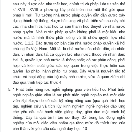
sau này được các nhà triết học, chính trị và phảp luật tư sản thế
kỉ XVII - XVIII ở phương Tây phát triển như một thế giới quan
pháp lí mới. Tư tưởng nhà nước pháp quyền dần dần được xây
dựng thành hệ thống, được bổ sưng vấ phát triển về sau này bởi
các nhà chính trị, luật học tư sản thành học thuyết về nhà nước
pháp quyền. Nhà nước pháp quyền không phải là một kiểu nhà
nước mà là hình thức phân công và tổ chức quyền lực nhà
nước. 1.1.2. Đặc trưng cơ bản của nhà nước pháp quyền xã hội
chủ nghĩa Việt Nam: Một là, là nhà nước của nhân dân, do nhân
dân, vì nhân dân; tất cả quyền lực nhà nước thuộc về nhân dân;
Hai là, quyền lực nhà nước là thống nhất; có sự phân công, phối
hợp và kiểm soát giữa các cợ quan trong việc thực hiện các
quyền lập pháp, hành pháp, tư pháp. Đây vừa là nguyên tắc tổ
chức và hoạt động của bộ máy nhà nước, vừa là quan điểm chỉ
đạo quá trình tiếp tục thực 4
* Phát triển năng ỉực nghề nghiệp giáo viên tiểu học Phát triển
nghề nghiệp giáo viên là sự phát triển nghề nghiệp mà một giáo
viên đạt được do có các kỹ năng nâng cao (qua quá trình học
tập, nghiên cứu và tích lũy kinh nghiệm nghề nghiệp) đáp ứng
các yêu cầu sát hạch việc giảng dạy, giáo dục một cách hệ
thống. Đây là quá trình tạo sự thay đổi trong lao động nghề
nghiệp của mỗi giáo viên nhằm gia tăng mức độ thích ứng của
bản thân với yêu cầu của nghề dạy học. 10