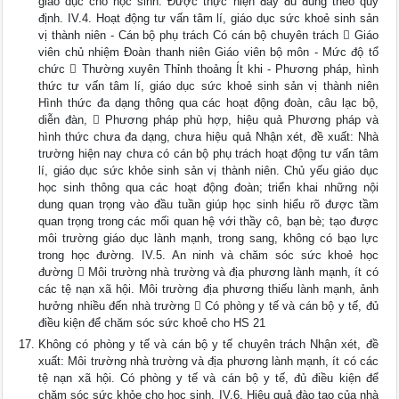
giáo dục cho học sinh: Được thực hiện đầy đủ đúng theo quy
định. IV.4. Hoạt động tư vấn tâm lí, giáo dục sức khoẻ sinh sản
vị thành niên - Cán bộ phụ trách Có cán bộ chuyên trách  Giáo
viên chủ nhiệm Đoàn thanh niên Giáo viên bộ môn - Mức độ tổ
chức  Thường xuyên Thỉnh thoảng Ít khi - Phương pháp, hình
thức tư vấn tâm lí, giáo dục sức khoẻ sinh sản vị thành niên
Hình thức đa dạng thông qua các hoạt động đoàn, câu lạc bộ,
diễn đàn,  Phương pháp phù hợp, hiệu quả Phương pháp và
hình thức chưa đa dạng, chưa hiệu quả Nhận xét, đề xuất: Nhà
trường hiện nay chưa có cán bộ phụ trách hoạt động tư vấn tâm
lí, giáo dục sức khỏe sinh sản vị thành niên. Chủ yếu giáo dục
học sinh thông qua các hoạt động đoàn; triển khai những nội
dung quan trọng vào đầu tuần giúp học sinh hiểu rõ được tầm
quan trọng trong các mối quan hệ với thầy cô, bạn bè; tạo được
môi trường giáo dục lành mạnh, trong sang, không có bạo lực
trong học đường. IV.5. An ninh và chăm sóc sức khoẻ học
đường  Môi trường nhà trường và địa phương lành mạnh, ít có
các tệ nạn xã hội. Môi trường địa phương thiếu lành mạnh, ảnh
hưởng nhiều đến nhà trường  Có phòng y tế và cán bộ y tế, đủ
điều kiện để chăm sóc sức khoẻ cho HS 21
Không có phòng y tế và cán bộ y tế chuyên trách Nhận xét, đề
xuất: Môi trường nhà trường và địa phương lành mạnh, ít có các
tệ nạn xã hội. Có phòng y tế và cán bộ y tế, đủ điều kiện để
chăm sóc sức khỏe cho học sinh. IV.6. Hiệu quả đào tạo của nhà