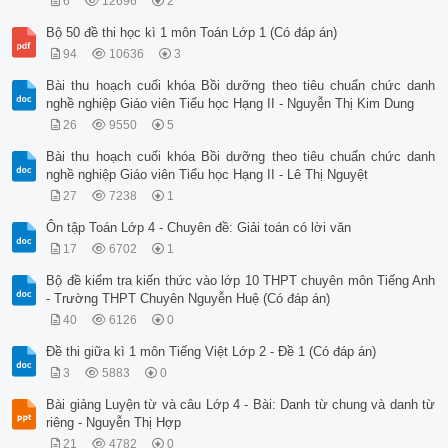
6
12696
2
Bộ 50 đề thi học kì 1 môn Toán Lớp 1 (Có đáp án)
94
10636
3
Bài thu hoạch cuối khóa Bồi dưỡng theo tiêu chuẩn chức danh
nghề nghiệp Giáo viên Tiểu học Hạng II - Nguyễn Thị Kim Dung
26
9550
5
Bài thu hoạch cuối khóa Bồi dưỡng theo tiêu chuẩn chức danh
nghề nghiệp Giáo viên Tiểu học Hạng II - Lê Thị Nguyệt
27
7238
1
Ôn tập Toán Lớp 4 - Chuyên đề: Giải toán có lời văn
17
6702
1
Bộ đề kiểm tra kiến thức vào lớp 10 THPT chuyên môn Tiếng Anh
- Trường THPT Chuyên Nguyễn Huệ (Có đáp án)
40
6126
0
Đề thi giữa kì 1 môn Tiếng Việt Lớp 2 - Đề 1 (Có đáp án)
3
5883
0
Bài giảng Luyện từ và câu Lớp 4 - Bài: Danh từ chung và danh từ
riêng - Nguyễn Thị Hợp
21
4782
0