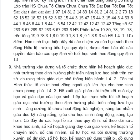
tập, Kiến thức, kỹ Năng lực Phẩm chất hoạt động phong Số năng
Lớp trào HS Chưa Tố Chưa Chưa Chưa Tốt Đạt Đạt Tốt Đạt Tốt
Đạt đạt t đạt đạt đạt 1 97 14 81 2 14 83 14 81 2 14 81 2 2 70 18
52 18 52 18 52 18 52 3 62 15 44 3 15 47 15 44 3 15 44 3 4 53 8
44 1 8 45 8 44 1 8 44 1 5 54 12 42 12 42 12 42 12 42 Tổng số 67
263 6 67 269 67 263 6 67 263 6 HS Phần trăm 19 80, 78, 19, 78,
trên tổng 19,9 78,3 1,8 0 19,9 1,8 1,8 ,9 1 3 9 3 số HS I.4. 1. Ưu
điểm: Học sinh thực hiện đầy đủ các nhiệm vụ của học sinh theo
đúng Điều lệ trường tiểu học quy định, được đảm bảo đủ các
quyền, đảm bảo các quy định về tuổi học sinh theo đúng quy định
13
Nhà trường xây dựng và tổ chức thực hiện kế hoạch giáo dục
nhà trường theo định hướng phát triển năng lực học sinh trên cơ
sở chương trình giáo dục phổ thông hiện hành: I.4. 2. Tồn tại
Hình thức tổ chức hoạt động ngoài giờ lên lớp cho học sinh
chưa phong phú. I.4. 3. Đề xuất giải pháp cải thiện kết quả dạy
học và giáo dục của học sinh Tiếp tục thực hiện tốt kế hoạch
giáo dục nhà trường theo định hướng phát triển năng lực học
sinh. Tăng cường tổ chức hoạt động trãi nghiệm, sáng tạo nhằm
giáo dục kỹ năng sống, giúp cho học sinh năng động, sáng tạo
hơn. Có đầy đủ các loại hồ sơ theo quy định: sổ theo dõi sức
khỏe học sinh, sổ kế hoạch giảng dạy của giáo viên, kế hoạch tổ
chuyên môn, sổ chủ nhiệm, sổ tự học và bồi dưỡng thường
xuyên, sổ dự giờ, sổ hội họp, kế hoạch sử dụng thiết bị, đồ dung