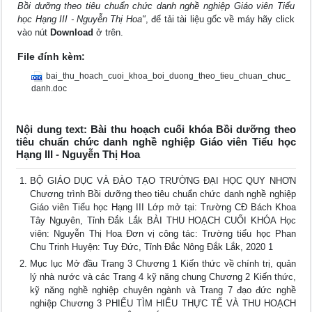
Bồi dưỡng theo tiêu chuẩn chức danh nghề nghiệp Giáo viên Tiểu
học Hạng III - Nguyễn Thị Hoa"
, để tải tài liệu gốc về máy hãy click
vào nút
Download
ở trên.
File đính kèm:
bai_thu_hoach_cuoi_khoa_boi_duong_theo_tieu_chuan_chuc_
danh.doc
Nội dung text: Bài thu hoạch cuối khóa Bồi dưỡng theo
tiêu chuẩn chức danh nghề nghiệp Giáo viên Tiểu học
Hạng III - Nguyễn Thị Hoa
BỘ GIÁO DỤC VÀ ĐÀO TẠO TRƯỜNG ĐẠI HỌC QUY NHƠN
Chương trình Bồi dưỡng theo tiêu chuẩn chức danh nghề nghiệp
Giáo viên Tiểu học Hạng III Lớp mở tại: Trường CĐ Bách Khoa
Tây Nguyên, Tỉnh Đắk Lắk BÀI THU HOẠCH CUỐI KHÓA Học
viên: Nguyễn Thị Hoa Đơn vị công tác: Trường tiểu học Phan
Chu Trinh Huyện: Tuy Đức, Tỉnh Đắc Nông Đắk Lắk, 2020 1
Mục lục Mở đầu Trang 3 Chương 1 Kiến thức về chính trị, quản
lý nhà nước và các Trang 4 kỹ năng chung Chương 2 Kiến thức,
kỹ năng nghề nghiệp chuyên ngành và Trang 7 đạo đức nghề
nghiệp Chương 3 PHIẾU TÌM HIỂU THỰC TẾ VÀ THU HOẠCH