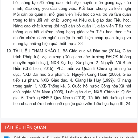
hỏi, sáng tạo để nâng cao trình độ chuyên môn giảng dạy của
mình, đáp ứng yêu cầu công việc. Kết luận chung và kiến nghị
Mỗi cán bộ quản lí, mỗi giáo viên Tiểu học có vai trò và tầm quan
trọng to lớn đối với chất lượng và hiệu quả giáo dục Tiểu học.
Nâng cao chất lượng đội ngũ cán bộ quản lí, giáo viên Tiểu học
thông qua bồi dưỡng nâng hạng giáo viên Tiểu học theo tiêu
chuẩn chức danh nghề nghiệp là một biện pháp quan trọng và
mang lại những hiệu quả thiết thực. 23
TÀI LIỆU THAM KHẢO 1. Bộ Giáo dục và Đào tạo (2014), Giáo
trình Pháp luật đại cương (Dùng cho các trường ĐH,CĐ không
chuyên ngành luật), NXB Đại học Sư phạm. 2. Nguyễn Vũ Bích
Hiền (Chủ biên, 2015), Phát triển và Quản lí Chương trình giáo
dục, NXB Đại học Sư phạm. 3. Nguyễn Công Hoàn (2006), Giao
tiếp sư phạm, NXB Giáo dục. 4. Giang Hà Huy (1999), Kĩ năng
trong quản lí, NXB Thống kê. 5. Quốc hội nước Cộng hòa Xã hội
chủ nghĩa Việt Nam (2005), Luật giáo dục, NXB Chính trị Quốc
gia. 6. Trường ĐHSP Quy Nhơn (2018), Tài liệu bồi dưỡng theo
tiêu chuẩn chức danh nghề nghiệp giáo viên Tiểu học hạng III, 24
TÀI LIỆU LIÊN QUAN