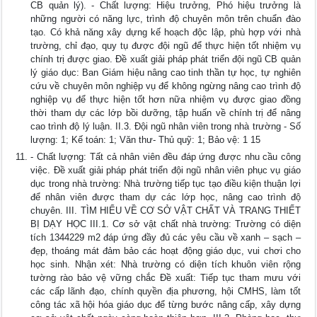
CB quản lý). - Chất lượng: Hiệu trưởng, Phó hiệu trưởng là
những người có năng lực, trình độ chuyên môn trên chuẩn đào
tạo. Có khả năng xây dựng kế hoạch độc lập, phù hợp với nhà
trường, chỉ đạo, quy tụ được đội ngũ để thực hiện tốt nhiệm vụ
chính trị được giao. Đề xuất giải pháp phát triển đội ngũ CB quản
lý giáo dục: Ban Giám hiệu nâng cao tinh thần tự học, tự nghiên
cứu về chuyên môn nghiệp vụ để không ngừng nâng cao trình độ
nghiệp vụ để thực hiện tốt hơn nữa nhiệm vụ được giao đồng
thời tham dự các lớp bồi dưỡng, tập huấn về chính trị để nâng
cao trình độ lý luận. II.3. Đội ngũ nhân viên trong nhà trường - Số
lượng: 1; Kế toán: 1; Văn thư- Thủ quỹ: 1; Bảo vệ: 1 15
- Chất lượng: Tất cả nhân viên đều đáp ứng được nhu cầu công
việc. Đề xuất giải pháp phát triển đội ngũ nhân viên phục vụ giáo
dục trong nhà trường: Nhà trường tiếp tục tạo điều kiện thuận lợi
để nhân viên được tham dự các lớp học, nâng cao trình độ
chuyên. III. TÌM HIỂU VỀ CƠ SỞ VẬT CHẤT VÀ TRANG THIẾT
BỊ DẠY HỌC III.1. Cơ sở vật chất nhà trường: Trường có diện
tích 1344229 m2 đáp ứng đầy đủ các yêu cầu về xanh – sạch –
đẹp, thoáng mát đảm bảo các hoạt động giáo dục, vui chơi cho
học sinh. Nhận xét: Nhà trường có diện tích khuôn viên rộng
tường rào bảo vệ vững chắc Đề xuất: Tiếp tục tham mưu với
các cấp lãnh đạo, chính quyền địa phương, hội CMHS, làm tốt
công tác xã hội hóa giáo dục để từng bước nâng cấp, xây dựng