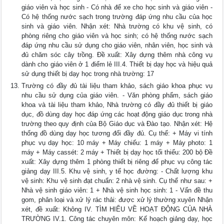
giáo viên và học sinh - Có nhà để xe cho học sinh và giáo viên -
Có hệ thống nước sạch trong trường đáp ứng nhu cầu của học
sinh và giáo viên. Nhận xét: Nhà trường có khu vệ sinh, có
phòng riêng cho giáo viên và học sinh; có hệ thống nước sạch
đáp ứng nhu cầu sử dụng cho giáo viên, nhân viên, học sinh và
đủ chăm sóc cây trồng. Đề xuất: Xây dựng thêm nhà công vụ
dành cho giáo viên ở 1 điểm lẻ III.4. Thiết bị dạy học và hiệu quả
sử dụng thiết bị dạy học trong nhà trường: 17
Trường có đầy đủ tài liệu tham khảo, sách giáo khoa phục vụ
nhu cầu sử dụng của giáo viên. - Văn phòng phẩm, sách giáo
khoa và tài liệu tham khảo, Nhà trường có đầy đủ thiết bị giáo
dục, đồ dùng dạy học đáp ứng các hoạt động giáo dục trong nhà
trường theo quy định của Bộ Giáo dục và Đào tạo. Nhận xét: Hệ
thống đồ dùng dạy học tương đối đầy đủ. Cụ thể: + Máy vi tính
phục vụ dạy học: 10 máy + Máy chiếu: 1 máy + Máy photo: 1
máy + Máy cassét: 2 máy + Thiết bị dạy học tối thiểu: 200 bộ Đề
xuất: Xây dựng thêm 1 phòng thiết bị riêng để phục vụ công tác
giảng dạy III.5. Khu vệ sinh, y tế học đường: - Chất lượng khu
vệ sinh: Khu vệ sinh đạt chuẩn: 2 nhà vệ sinh. Cụ thể như sau: +
Nhà vệ sinh giáo viên: 1 + Nhà vệ sinh học sinh: 1 - Vấn đề thu
gom, phân loại và xử lý rác thải: được xử lý thường xuyên Nhận
xét, đề xuất: Không IV. TÌM HIỂU VỀ HOẠT ĐỘNG CỦA NHÀ
TRƯỜNG IV.1. Công tác chuyên môn: Kế hoạch giảng dạy, học