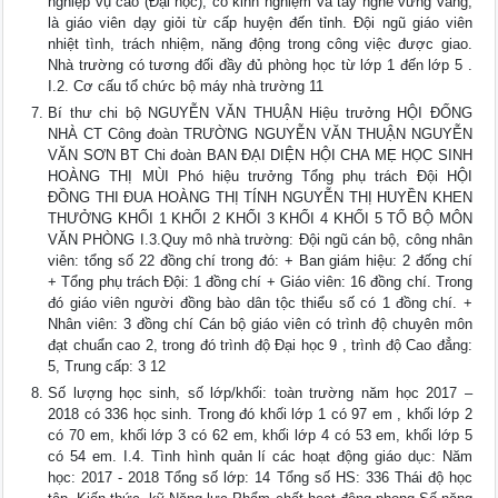
nghiệp vụ cao (Đại học), có kinh nghiệm và tay nghề vững vàng,
là giáo viên dạy giỏi từ cấp huyện đến tỉnh. Đội ngũ giáo viên
nhiệt tình, trách nhiệm, năng động trong công việc được giao.
Nhà trường có tương đối đầy đủ phòng học từ lớp 1 đến lớp 5 .
I.2. Cơ cấu tổ chức bộ máy nhà trường 11
Bí thư chi bộ NGUYỄN VĂN THUẬN Hiệu trưởng HỘI ĐỐNG
NHÀ CT Công đoàn TRƯỜNG NGUYỄN VĂN THUẬN NGUYỄN
VĂN SƠN BT Chi đoàn BAN ĐẠI DIỆN HỘI CHA MẸ HỌC SINH
HOÀNG THỊ MÙI Phó hiệu trưởng Tổng phụ trách Đội HỘI
ĐỒNG THI ĐUA HOÀNG THỊ TÍNH NGUYỄN THỊ HUYỀN KHEN
THƯỞNG KHỐI 1 KHỐI 2 KHỐI 3 KHỐI 4 KHỐI 5 TỔ BỘ MÔN
VĂN PHÒNG I.3.Quy mô nhà trường: Đội ngũ cán bộ, công nhân
viên: tổng số 22 đồng chí trong đó: + Ban giám hiệu: 2 đống chí
+ Tổng phụ trách Đội: 1 đồng chí + Giáo viên: 16 đồng chí. Trong
đó giáo viên người đồng bào dân tộc thiểu số có 1 đồng chí. +
Nhân viên: 3 đồng chí Cán bộ giáo viên có trình độ chuyên môn
đạt chuẩn cao 2, trong đó trình độ Đại học 9 , trình độ Cao đẳng:
5, Trung cấp: 3 12
Số lượng học sinh, số lớp/khối: toàn trường năm học 2017 –
2018 có 336 học sinh. Trong đó khối lớp 1 có 97 em , khối lớp 2
có 70 em, khối lớp 3 có 62 em, khối lớp 4 có 53 em, khối lớp 5
có 54 em. I.4. Tình hình quản lí các hoạt động giáo dục: Năm
học: 2017 - 2018 Tổng số lớp: 14 Tổng số HS: 336 Thái độ học