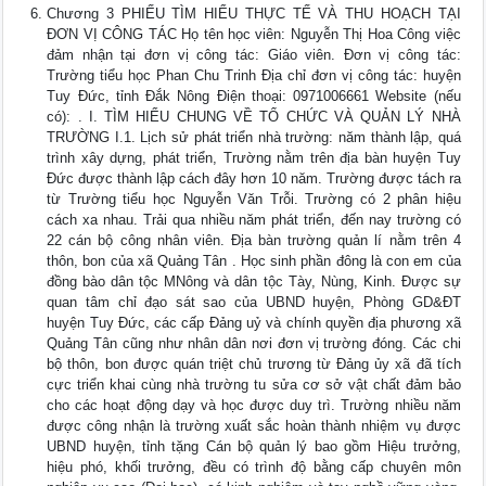
Chương 3 PHIẾU TÌM HIỂU THỰC TẾ VÀ THU HOẠCH TẠI
ĐƠN VỊ CÔNG TÁC Họ tên học viên: Nguyễn Thị Hoa Công việc
đảm nhận tại đơn vị công tác: Giáo viên. Đơn vị công tác:
Trường tiểu học Phan Chu Trinh Địa chỉ đơn vị công tác: huyện
Tuy Đức, tỉnh Đắk Nông Điện thoại: 0971006661 Website (nếu
có): . I. TÌM HIỂU CHUNG VỀ TỔ CHỨC VÀ QUẢN LÝ NHÀ
TRƯỜNG I.1. Lịch sử phát triển nhà trường: năm thành lập, quá
trình xây dựng, phát triển, Trường nằm trên địa bàn huyện Tuy
Đức được thành lập cách đây hơn 10 năm. Trường được tách ra
từ Trường tiểu học Nguyễn Văn Trỗi. Trường có 2 phân hiệu
cách xa nhau. Trải qua nhiều năm phát triển, đến nay trường có
22 cán bộ công nhân viên. Địa bàn trường quản lí nằm trên 4
thôn, bon của xã Quảng Tân . Học sinh phần đông là con em của
đồng bào dân tộc MNông và dân tộc Tày, Nùng, Kinh. Được sự
quan tâm chỉ đạo sát sao của UBND huyện, Phòng GD&ĐT
huyện Tuy Đức, các cấp Đảng uỷ và chính quyền địa phương xã
Quảng Tân cũng như nhân dân nơi đơn vị trường đóng. Các chi
bộ thôn, bon được quán triệt chủ trương từ Đảng ủy xã đã tích
cực triển khai cùng nhà trường tu sửa cơ sở vật chất đảm bảo
cho các hoạt động dạy và học được duy trì. Trường nhiều năm
được công nhận là trường xuất sắc hoàn thành nhiệm vụ được
UBND huyện, tỉnh tặng Cán bộ quản lý bao gồm Hiệu trưởng,
hiệu phó, khối trưởng, đều có trình độ bằng cấp chuyên môn