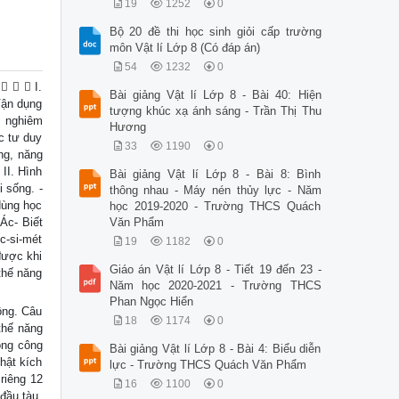
19
1252
0
Bộ 20 đề thi học sinh giỏi cấp trường
môn Vật lí Lớp 8 (Có đáp án)
54
1232
0
   I.
Bài giảng Vật lí Lớp 8 - Bài 40: Hiện
Vận dụng
tượng khúc xạ ánh sáng - Trần Thị Thu
, nghiêm
Hương
c tư duy
33
1190
0
ng, năng
II. Hình
Bài giảng Vật lí Lớp 8 - Bài 8: Bình
i sống. -
thông nhau - Máy nén thủy lực - Năm
dùng học
học 2019-2020 - Trường THCS Quách
Ác- Biết
Văn Phẩm
Ác-si-mét
19
1182
0
được khi
Giáo án Vật lí Lớp 8 - Tiết 19 đến 23 -
thế năng
Năm học 2020-2021 - Trường THCS
Phan Ngọc Hiển
ông. Câu
18
1174
0
thế năng
ong công
Bài giảng Vật lí Lớp 8 - Bài 4: Biểu diễn
hật kích
lực - Trường THCS Quách Văn Phẩm
riêng 12
16
1100
0
đầu tàu.