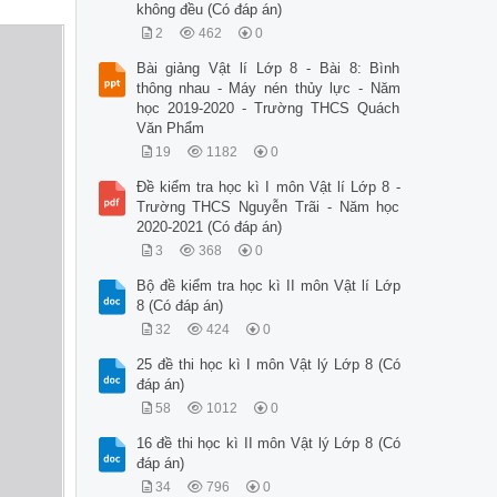
không đều (Có đáp án)
2
462
0
Bài giảng Vật lí Lớp 8 - Bài 8: Bình
thông nhau - Máy nén thủy lực - Năm
học 2019-2020 - Trường THCS Quách
Văn Phẩm
19
1182
0
Đề kiểm tra học kì I môn Vật lí Lớp 8 -
Trường THCS Nguyễn Trãi - Năm học
2020-2021 (Có đáp án)
3
368
0
Bộ đề kiểm tra học kì II môn Vật lí Lớp
8 (Có đáp án)
32
424
0
25 đề thi học kì I môn Vật lý Lớp 8 (Có
đáp án)
58
1012
0
16 đề thi học kì II môn Vật lý Lớp 8 (Có
đáp án)
34
796
0