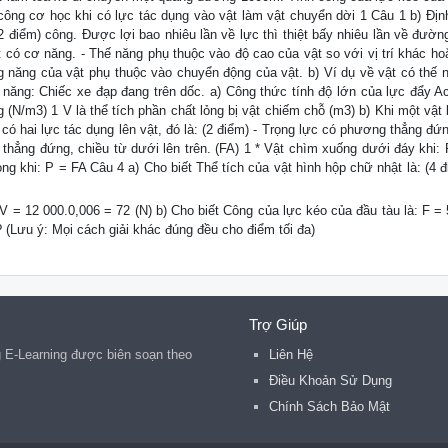
g cơ học khi có lực tác dụng vào vật làm vật chuyển dời 1 Câu 1 b) Định
 điểm) công. Được lợi bao nhiêu lần về lực thì thiệt bấy nhiêu lần về đường
ật có cơ năng. - Thế năng phụ thuộc vào độ cao của vật so với vị trí khác ho
g năng của vật phụ thuộc vào chuyển động của vật. b) Ví dụ về vật có thế 
g năng: Chiếc xe đạp đang trên dốc. a) Công thức tính độ lớn của lực đẩy Ac
g (N/m3) 1 V là thể tích phần chất lỏng bị vật chiếm chỗ (m3) b) Khi một vật
có hai lực tác dụng lên vật, đó là: (2 điểm) - Trọng lực có phương thẳng đứ
thẳng đứng, chiều từ dưới lên trên. (FA) 1 * Vật chìm xuống dưới đáy khi: 
lỏng khi: P = FA Câu 4 a) Cho biết Thể tích của vật hình hộp chữ nhật là: (4 
.V = 12 000.0,006 = 72 (N) b) Cho biết Công của lực kéo của đầu tàu là: F =
 (Lưu ý: Mọi cách giải khác đúng đều cho điểm tối đa)
Trợ Giúp
g E-Learning được biên soạn theo
Liên Hệ
Điều Khoản Sử Dụng
Chính Sách Bảo Mật