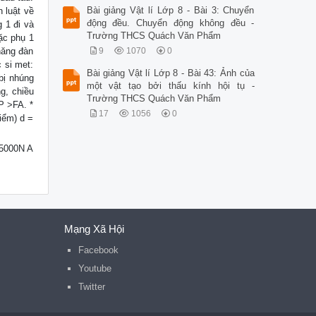
Bài giảng Vật lí Lớp 8 - Bài 3: Chuyển
 luật về
động đều. Chuyển động không đều -
 1 đi và
Trường THCS Quách Văn Phẩm
ặc phụ 1
năng đàn
9
1070
0
 si met:
Bài giảng Vật lí Lớp 8 - Bài 43: Ảnh của
 bị nhúng
một vật tạo bởi thấu kính hội tụ -
ng, chiều
Trường THCS Quách Văn Phẩm
P >FA. *
17
1056
0
điểm) d =
 5000N A
Mạng Xã Hội
Facebook
Youtube
Twitter