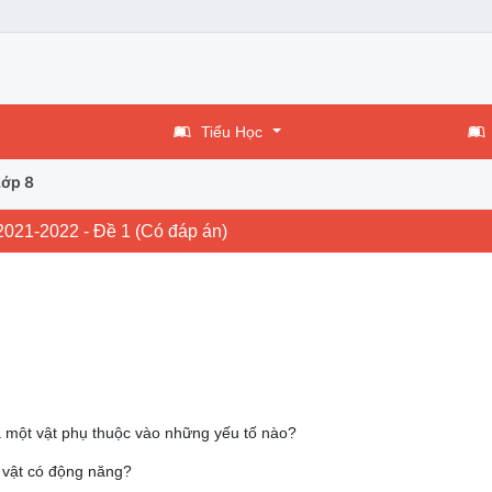
Tiểu Học
Lớp 8
 2021-2022 - Đề 1 (Có đáp án)
 một vật phụ thuộc vào những yếu tố nào?
ề vật có động năng?