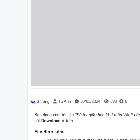
3 trang
Tú Anh
30/03/2024
390
0
Bạn đang xem tài liệu
"Đề thi giữa học kì II môn Vật lí L
nút
Download
ở trên.
File đính kèm: