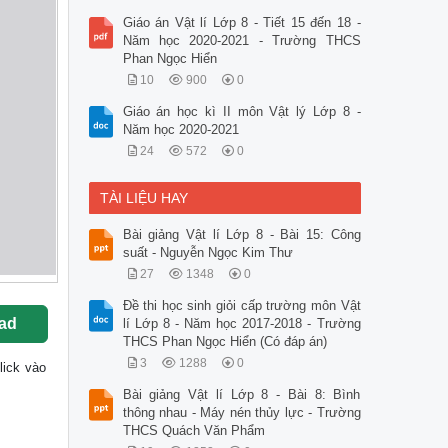
Giáo án Vật lí Lớp 8 - Tiết 15 đến 18 -
Năm học 2020-2021 - Trường THCS
Phan Ngọc Hiển
10
900
0
Giáo án học kì II môn Vật lý Lớp 8 -
Năm học 2020-2021
24
572
0
TÀI LIỆU HAY
Bài giảng Vật lí Lớp 8 - Bài 15: Công
suất - Nguyễn Ngọc Kim Thư
27
1348
0
Đề thi học sinh giỏi cấp trường môn Vật
ad
lí Lớp 8 - Năm học 2017-2018 - Trường
THCS Phan Ngọc Hiển (Có đáp án)
3
1288
0
click vào
Bài giảng Vật lí Lớp 8 - Bài 8: Bình
thông nhau - Máy nén thủy lực - Trường
THCS Quách Văn Phẩm