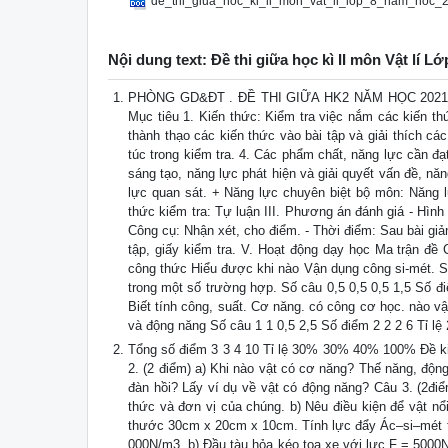
de_thi_giua_hoc_ki_ii_mon_vat_li_lop_8_nam_hoc_
Nội dung text: Đề thi giữa học kì II môn Vật lí L
PHÒNG GD&ĐT . ĐỀ THI GIỮA HK2 NĂM HỌC 2021– 2
Mục tiêu 1. Kiến thức: Kiểm tra việc nắm các kiến th
thành thạo các kiến thức vào bài tập và giải thích cá
túc trong kiểm tra. 4. Các phẩm chất, năng lực cần đ
sáng tạo, năng lực phát hiện và giải quyết vấn đề, nă
lực quan sát. + Năng lực chuyên biệt bộ môn: Năng l
thức kiểm tra: Tự luận III. Phương án đánh giá - Hình t
Công cụ: Nhận xét, cho điểm. - Thời điểm: Sau bài giả
tập, giấy kiểm tra. V. Hoạt động dạy học Ma trận đ
công thức Hiểu được khi nào Vận dụng công si-mét. Sự n
trong một số trường hợp. Số câu 0,5 0,5 0,5 1,5 Số đ
Biết tính công, suất. Cơ năng. có công cơ học. nào v
và động năng Số câu 1 1 0,5 2,5 Số điểm 2 2 2 6 Tỉ 
Tổng số điểm 3 3 4 10 Tỉ lệ 30% 30% 40% 100% Đề kiểm
2. (2 điểm) a) Khi nào vật có cơ năng? Thế năng, độn
đàn hồi? Lấy ví dụ về vật có động năng? Câu 3. (2điểm
thức và đơn vị của chúng. b) Nêu điều kiện để vật nổ
thước 30cm x 20cm x 10cm. Tính lực đẩy Ác–si–mét tác
000N/m3. b) Đầu tàu hỏa kéo toa xe với lực F = 5000