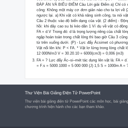
ĐÁP ÁN VÀ BIỂU ĐIỂM Câu Lời giải Điểm a) Chỉ có côn
công: Không một máy cơ đơn giản nào cho ta lợi về (2
ngược lại. a) Khi vật có khả năng sinh công, ta nói v
Câu 2 thuộc vào độ biến dạng của vật. (2 điểm) - Độn
hồi: khi dây cao su bị kéo dãn 1 Ví dụ về vật có độn
FA = d.V Trong đó: d là trọng lượng riêng của chất lỏn
ngập hoàn toàn trong chất lỏng thì bao giờ Câu 3 cũng 
từ trên xuống dưới. (P) - Lực đẩy Ácsimet có phương 
Vật nổi lên khi: P < FA. * Vật lơ lửng trong lòng chất 
12 000N/m3 V = 30.20.10 = 6000(cm3) = 0,006 (m3)
FA = ? Lực đẩy Ác–si–mét tác dụng lên vật là: FA = d
= F.s = 5000.1000 = 5 000 000 (J) 1,5 S = 1000m A = ?
Thư Viện Bài Giảng Điện Tử PowerPoint
Thư viện bài giảng điện tử PowerPoint các môn học, bài giản
chương trình hiện hành cho các bạn tham khảo.