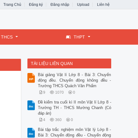
Trang Chủ
Đăng ký
Đăng nhập
Upload
Liên hệ
THCS
THPT
TÀI LIỆU LIÊN QUAN
Bài giảng Vật lí Lớp 8 - Bài 3: Chuyển
động đều. Chuyển động không đều -
Trường THCS Quách Văn Phẩm
9
1070
0
Đề kiểm tra cuối kì II môn Vật lí Lớp 8 -
Trường TH - THCS Mường Chanh (Có
đáp án)
4
360
0
Bài tập trắc nghiệm môn Vật lý Lớp 8 -
Bài 3: Chuyển động đều - Chuyển động