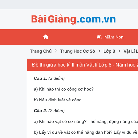
Mầm Non
›
›
›
Trang Chủ
Trung Học Cơ Sở
Lớp 8
Vật Lí 
Đề thi giữa học kì II môn Vật lí Lớp 8 - Năm học
Câu 1.
(2 điểm)
a) Khi nào thì có công cơ học?
b) Nêu định luật về công.
Câu 2.
(2 điểm)
a) Khi nào vật có cơ năng? Thế năng, động năng của
b) Lấy ví dụ về vật có thế năng đàn hồi? Lấy ví dụ v