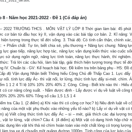
2021_2022_de.doc
ớp 8 - Năm học 2021-2022 - Đề 1 (Có đáp án)
022 TRƯỜNG THCS . MÔN: VẬT LÝ LỚP 8 Thời gian làm bài: 45 phút 
ức cơ bản từ đầu học kỳ II, vận dụng vào các bài tập cơ bản. 2. Kĩ năng: 
c hiện tượng trong thực tế đời sống. 3. Thái độ: Có tính cẩn thận, chính xác
ạt: + Phẩm chất: Tự tin, biết chia sẻ, yêu thương + Năng lực chung: Năng lự
ng lực giao tiếp, năng lực hợp tác, năng lực vận dụng kiến thức vào cuộc số
ực sử dụng ngôn ngữ, năng lực tính toán, năng lực thực hành, thí nghiệm. 
hức: Trả lời các câu hỏi, làm bài tập, giải thích hiện tượng trong thực tế đờ
ng IV. Chuẩn bị - GV: Kế hoạch bài học. Đề kiểm tra trên bảng phụ - HS: Đồ 
ề Cấp độ Vận dụng Nhận biết Thông hiểu Cộng Chủ đề Thấp Cao 1. Lực đẩy 
ổi. tính lực đẩy Ác- thì vật nổi, lơ lửng, thức tính lực đẩy si-mét. chìm. 
iểm 1 1 2 4 Tỉ lệ 10% 10% 20% 40% 2. Công. Công - Biết khi nào thì - Hiểu 
ật có cơ năng công suất. - Nắm được định - Lấy được ví dụ về luật về công 
lệ 20% 20% 20% 60% Tổng số câu 1,5 1,5 1 4
 tra Câu 1. (2 điểm) a) Khi nào thì có công cơ học? b) Nêu định luật về c
g năng của một vật phụ thuộc vào những yếu tố nào? b) Lấy ví dụ về vật có 
) a) Viết công thức tính lực đẩy Ác – si – mét, giải thích các đại lượng tr
i, vật lơ lửng, vật chìm? Câu 4. (4 điểm) a) Một vật có dạng hình hộp chữ n
 dụng lên vật khi thả nó chìm hoàn toàn vào một chất lỏng có trọng lượng 
N làm toa xe di chuyển một quãng đường 1000m. Tính công của lực kéo của 