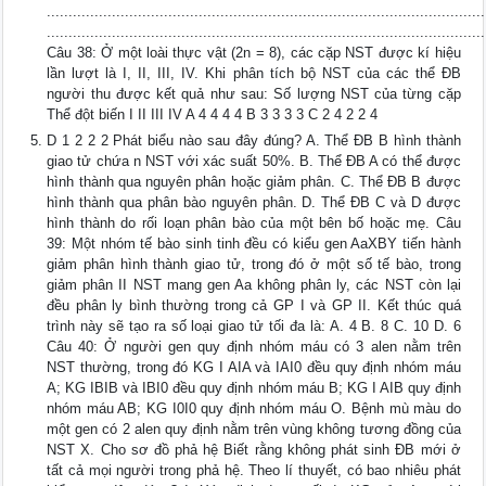
.....................................................................................................
.....................................................................................................
Câu 38: Ở một loài thực vật (2n = 8), các cặp NST được kí hiệu
lần lượt là I, II, III, IV. Khi phân tích bộ NST của các thể ĐB
người thu được kết quả như sau: Số lượng NST của từng cặp
Thể đột biến I II III IV A 4 4 4 4 B 3 3 3 3 C 2 4 2 2 4
D 1 2 2 2 Phát biểu nào sau đây đúng? A. Thể ĐB B hình thành
giao tử chứa n NST với xác suất 50%. B. Thể ĐB A có thể được
hình thành qua nguyên phân hoặc giảm phân. C. Thể ĐB B được
hình thành qua phân bào nguyên phân. D. Thể ĐB C và D được
hình thành do rối loạn phân bào của một bên bố hoặc mẹ. Câu
39: Một nhóm tế bào sinh tinh đều có kiểu gen AaXBY tiến hành
giảm phân hình thành giao tử, trong đó ở một số tế bào, trong
giảm phân II NST mang gen Aa không phân ly, các NST còn lại
đều phân ly bình thường trong cả GP I và GP II. Kết thúc quá
trình này sẽ tạo ra số loại giao tử tối đa là: A. 4 B. 8 C. 10 D. 6
Câu 40: Ở người gen quy định nhóm máu có 3 alen nằm trên
NST thường, trong đó KG I AIA và IAI0 đều quy định nhóm máu
A; KG IBIB và IBI0 đều quy định nhóm máu B; KG I AIB quy định
nhóm máu AB; KG I0I0 quy định nhóm máu O. Bệnh mù màu do
một gen có 2 alen quy định nằm trên vùng không tương đồng của
NST X. Cho sơ đồ phả hệ Biết rằng không phát sinh ĐB mới ở
tất cả mọi người trong phả hệ. Theo lí thuyết, có bao nhiêu phát