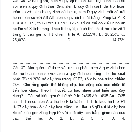
Câu 36: Ở ruồi giấm, alen A quy định thân xám trội hoàn toàn so
với alen a quy định thân đen; alen B quy định cánh dài trội hoàn
toàn so với alen b quy định cánh cụt; alen D quy định mắt đỏ trội
hoàn toàn so với AB AB alen d quy định mắt trắng. Phép lai P: X
D X d X DY , thu được F1 có 5,125% số cá thể có kiểu hình ab
ab lặn về 3 tính trạng. Theo lí thuyết, số cá thể cái dị hợp tử về 1
trong 3 cặp gen ở F1 chiếm tỉ lệ A. 28,25%. B. 10,25%. C.
25,00%. D. 14,75%
.....................................................................................................
.....................................................................................................
.....................................................................................................
.....................................................................................................
Câu 37: Một quần thể thực vật tự thụ phấn, alen A quy định hoa
đỏ trội hoàn toàn so với alen a quy địnhhoa trắng. Thế hệ xuất
phát (P) có 20% số cây hoa trắng. Ở F3, số cây hoa trắng chiếm
25%. Cho rằng quần thể không chịu tác động của các nhân tố
tiến hóa khác. Theo lí thuyết, có bao nhiêu phát biểu sau đây
đúng? I. Tần số kiểu gen ở thế hệ P là 24/35 AA : 4/35 Aa : 7/35
aa. II. Tần số alen A ở thế hệ P là 9/35. III. Tỉ lệ kiểu hình ở F1
là 27 cây hoa đỏ : 8 cây hoa trắng. IV. Hiệu số giữa tỉ lệ cây hoa
đỏ có kiểu gen đồng hợp tử với tỉ lệ cây hoa trắng giảm dần qua
các thế hệ. A. 1. B. 2. C. 3. D. 4.
.....................................................................................................
.....................................................................................................