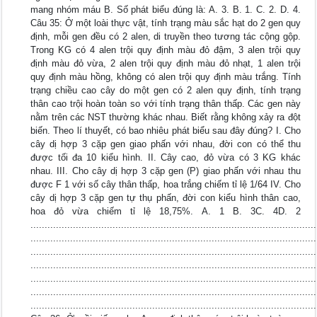
mang nhóm máu B. Số phát biểu đúng là: A. 3. B. 1. C. 2. D. 4.
Câu 35: Ở một loài thực vật, tính trạng màu sắc hạt do 2 gen quy
định, mỗi gen đều có 2 alen, di truyền theo tương tác cộng gộp.
Trong KG có 4 alen trội quy định màu đỏ đậm, 3 alen trội quy
định màu đỏ vừa, 2 alen trội quy định màu đỏ nhạt, 1 alen trội
quy định màu hồng, không có alen trội quy định màu trắng. Tính
trạng chiều cao cây do một gen có 2 alen quy định, tính trạng
thân cao trội hoàn toàn so với tính trạng thân thấp. Các gen này
nằm trên các NST thường khác nhau. Biết rằng không xảy ra đột
biến. Theo lí thuyết, có bao nhiêu phát biểu sau đây đúng? I. Cho
cây dị hợp 3 cặp gen giao phấn với nhau, đời con có thể thu
được tối đa 10 kiểu hình. II. Cây cao, đỏ vừa có 3 KG khác
nhau. III. Cho cây dị hợp 3 cặp gen (P) giao phấn với nhau thu
được F 1 với số cây thân thấp, hoa trắng chiếm tỉ lệ 1/64 IV. Cho
cây dị hợp 3 cặp gen tự thụ phấn, đời con kiểu hình thân cao,
hoa đỏ vừa chiếm tỉ lệ 18,75%. A. 1 B. 3C. 4D. 2
.....................................................................................................
.....................................................................................................
.....................................................................................................
.....................................................................................................
.....................................................................................................
.....................................................................................................
.....................................................................................................