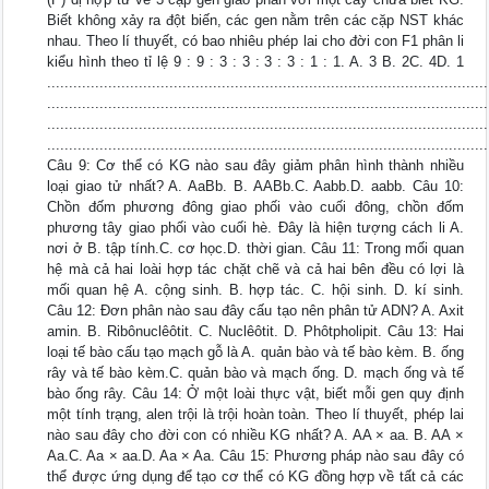
Biết không xảy ra đột biến, các gen nằm trên các cặp NST khác
nhau. Theo lí thuyết, có bao nhiêu phép lai cho đời con F1 phân li
kiểu hình theo tỉ lệ 9 : 9 : 3 : 3 : 3 : 3 : 1 : 1. A. 3 B. 2C. 4D. 1
.....................................................................................................
.....................................................................................................
.....................................................................................................
.....................................................................................................
Câu 9: Cơ thể có KG nào sau đây giảm phân hình thành nhiều
loại giao tử nhất? A. AaBb. B. AABb.C. Aabb.D. aabb. Câu 10:
Chồn đốm phương đông giao phối vào cuối đông, chồn đốm
phương tây giao phối vào cuối hè. Đây là hiện tượng cách li A.
nơi ở B. tập tính.C. cơ học.D. thời gian. Câu 11: Trong mối quan
hệ mà cả hai loài hợp tác chặt chẽ và cả hai bên đều có lợi là
mối quan hệ A. cộng sinh. B. hợp tác. C. hội sinh. D. kí sinh.
Câu 12: Đơn phân nào sau đây cấu tạo nên phân tử ADN? A. Axit
amin. B. Ribônuclêôtit. C. Nuclêôtit. D. Phôtpholipit. Câu 13: Hai
loại tế bào cấu tạo mạch gỗ là A. quản bào và tế bào kèm. B. ống
rây và tế bào kèm.C. quản bào và mạch ống. D. mạch ống và tế
bào ống rây. Câu 14: Ở một loài thực vật, biết mỗi gen quy định
một tính trạng, alen trội là trội hoàn toàn. Theo lí thuyết, phép lai
nào sau đây cho đời con có nhiều KG nhất? A. AA × aa. B. AA ×
Aa.C. Aa × aa.D. Aa × Aa. Câu 15: Phương pháp nào sau đây có
thể được ứng dụng để tạo cơ thể có KG đồng hợp về tất cả các