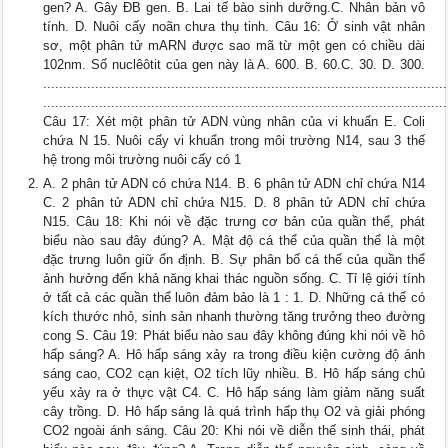
gen? A. Gây ĐB gen. B. Lai tế bào sinh dưỡng.C. Nhân bản vô
tính. D. Nuôi cấy noãn chưa thụ tinh. Câu 16: Ở sinh vật nhân
sơ, một phân tử mARN được sao mã từ một gen có chiều dài
102nm. Số nuclêôtit của gen này là A. 600. B. 60.C. 30. D. 300.
.....................................................................................................
.....................................................................................................
Câu 17: Xét một phân tử ADN vùng nhân của vi khuẩn E. Coli
chứa N 15. Nuôi cấy vi khuẩn trong môi trường N14, sau 3 thế
hệ trong môi trường nuôi cấy có 1
A. 2 phân tử ADN có chứa N14. B. 6 phân tử ADN chỉ chứa N14
C. 2 phân tử ADN chỉ chứa N15. D. 8 phân tử ADN chỉ chứa
N15. Câu 18: Khi nói về đặc trưng cơ bản của quần thể, phát
biểu nào sau đây đúng? A. Mật độ cá thể của quần thể là một
đặc trưng luôn giữ ổn định. B. Sự phân bố cá thể của quần thể
ảnh hưởng đến khả năng khai thác nguồn sống. C. Tỉ lệ giới tính
ở tất cả các quần thể luôn đảm bảo là 1 : 1. D. Những cá thể có
kích thước nhỏ, sinh sản nhanh thường tăng trưởng theo đường
cong S. Câu 19: Phát biểu nào sau đây không đúng khi nói về hô
hấp sáng? A. Hô hấp sáng xảy ra trong điều kiện cường độ ánh
sáng cao, CO2 cạn kiệt, O2 tích lũy nhiều. B. Hô hấp sáng chủ
yếu xảy ra ở thực vật C4. C. Hô hấp sáng làm giảm năng suất
cây trồng. D. Hô hấp sáng là quá trình hấp thụ O2 và giải phóng
CO2 ngoài ánh sáng. Câu 20: Khi nói về diễn thế sinh thái, phát