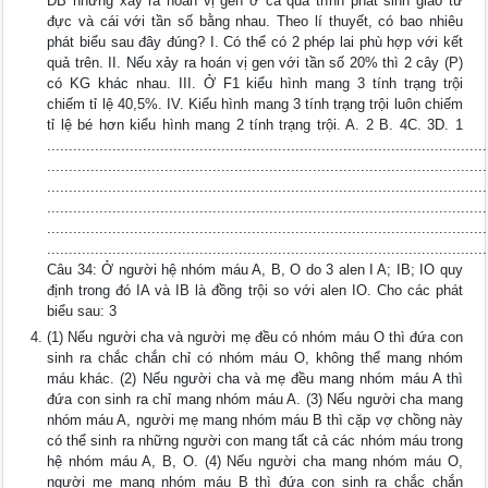
ĐB nhưng xảy ra hoán vị gen ở cả quá trình phát sinh giao tử
đực và cái với tần số bằng nhau. Theo lí thuyết, có bao nhiêu
phát biểu sau đây đúng? I. Có thể có 2 phép lai phù hợp với kết
quả trên. II. Nếu xảy ra hoán vị gen với tần số 20% thì 2 cây (P)
có KG khác nhau. III. Ở F1 kiểu hình mang 3 tính trạng trội
chiếm tỉ lệ 40,5%. IV. Kiểu hình mang 3 tính trạng trội luôn chiếm
tỉ lệ bé hơn kiểu hình mang 2 tính trạng trội. A. 2 B. 4C. 3D. 1
.....................................................................................................
.....................................................................................................
.....................................................................................................
.....................................................................................................
.....................................................................................................
.....................................................................................................
Câu 34: Ở người hệ nhóm máu A, B, O do 3 alen I A; IB; IO quy
định trong đó IA và IB là đồng trội so với alen IO. Cho các phát
biểu sau: 3
(1) Nếu người cha và người mẹ đều có nhóm máu O thì đứa con
sinh ra chắc chắn chỉ có nhóm máu O, không thể mang nhóm
máu khác. (2) Nếu người cha và mẹ đều mang nhóm máu A thì
đứa con sinh ra chỉ mang nhóm máu A. (3) Nếu người cha mang
nhóm máu A, người mẹ mang nhóm máu B thì cặp vợ chồng này
có thể sinh ra những người con mang tất cả các nhóm máu trong
hệ nhóm máu A, B, O. (4) Nếu người cha mang nhóm máu O,
người mẹ mang nhóm máu B thì đứa con sinh ra chắc chắn