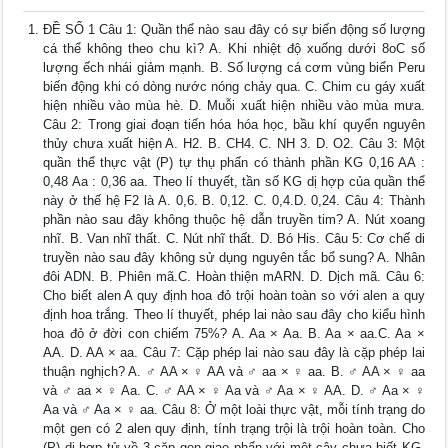
ĐỀ SỐ 1 Câu 1: Quần thể nào sau đây có sự biến động số lượng
cá thể không theo chu kì? A. Khi nhiệt độ xuống dưới 8oC số
lượng ếch nhái giảm mạnh. B. Số lượng cá cơm vùng biển Peru
biến động khi có dòng nước nóng chảy qua. C. Chim cu gáy xuất
hiện nhiều vào mùa hè. D. Muỗi xuất hiện nhiều vào mùa mưa.
Câu 2: Trong giai đoạn tiến hóa hóa học, bầu khí quyển nguyên
thủy chưa xuất hiện A. H2. B. CH4. C. NH 3. D. O2. Câu 3: Một
quần thể thực vật (P) tự thụ phấn có thành phần KG 0,16 AA :
0,48 Aa : 0,36 aa. Theo lí thuyết, tần số KG dị hợp của quần thể
này ở thế hệ F2 là A. 0,6. B. 0,12. C. 0,4.D. 0,24. Câu 4: Thành
phần nào sau đây không thuộc hệ dẫn truyền tim? A. Nút xoang
nhĩ. B. Van nhĩ thất. C. Nút nhĩ thất. D. Bó His. Câu 5: Cơ chế di
truyền nào sau đây không sử dụng nguyên tắc bổ sung? A. Nhân
đôi ADN. B. Phiên mã.C. Hoàn thiện mARN. D. Dịch mã. Câu 6:
Cho biết alen A quy định hoa đỏ trội hoàn toàn so với alen a quy
định hoa trắng. Theo lí thuyết, phép lai nào sau đây cho kiểu hình
hoa đỏ ở đời con chiếm 75%? A. Aa × Aa. B. Aa × aa.C. Aa ×
AA. D. AA × aa. Câu 7: Cặp phép lai nào sau đây là cặp phép lai
thuận nghịch? A. ♂ AA × ♀ AA và ♂ aa × ♀ aa. B. ♂ AA × ♀ aa
và ♂ aa × ♀ Aa. C. ♂ AA × ♀ Aa và ♂ Aa × ♀ AA. D. ♂ Aa × ♀
Aa và ♂ Aa × ♀ aa. Câu 8: Ở một loài thực vật, mỗi tính trạng do
một gen có 2 alen quy định, tính trạng trội là trội hoàn toàn. Cho
(P) dị hợp tử về 3 cặp gen giao phấn với một cây chưa biết KG.