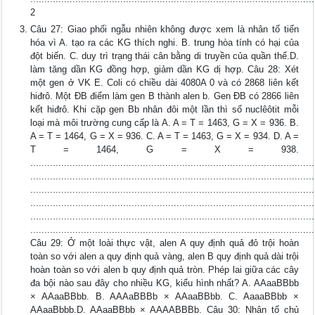
2
Câu 27: Giao phối ngẫu nhiên không được xem là nhân tố tiến
hóa vì A. tạo ra các KG thích nghi. B. trung hòa tính có hại của
đột biến. C. duy trì trạng thái cân bằng di truyền của quần thể.D.
làm tăng dần KG đồng hợp, giảm dần KG dị hợp. Câu 28: Xét
một gen ở VK E. Coli có chiều dài 4080A 0 và có 2868 liên kết
hiđrô. Một ĐB điểm làm gen B thành alen b. Gen ĐB có 2866 liên
kết hiđrô. Khi cặp gen Bb nhân đôi một lần thì số nuclêôtit mỗi
loại mà môi trường cung cấp là A. A = T = 1463, G = X = 936. B.
A = T = 1464, G = X = 936. C. A = T = 1463, G = X = 934. D. A =
T = 1464, G = X = 938.
.....................................................................................................
.....................................................................................................
.....................................................................................................
.....................................................................................................
.....................................................................................................
.....................................................................................................
Câu 29: Ở một loài thực vật, alen A quy định quả đỏ trội hoàn
toàn so với alen a quy định quả vàng, alen B quy định quả dài trội
hoàn toàn so với alen b quy định quả tròn. Phép lai giữa các cây
đa bội nào sau đây cho nhiều KG, kiểu hình nhất? A. AAaaBBbb
× AAaaBBbb. B. AAAaBBBb × AAaaBBbb. C. AaaaBBbb ×
AAaaBbbb.D. AAaaBBbb × AAAABBBb. Câu 30: Nhân tố chủ