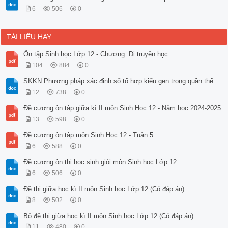
6
506
0
TÀI LIỆU HAY
Ôn tập Sinh học Lớp 12 - Chương: Di truyền học
104
884
0
SKKN Phương pháp xác định số tổ hợp kiểu gen trong quần thể
12
738
0
Đề cương ôn tập giữa kì II môn Sinh Học 12 - Năm học 2024-2025
13
598
0
Đề cương ôn tập môn Sinh Học 12 - Tuần 5
6
588
0
Đề cương ôn thi học sinh giỏi môn Sinh học Lớp 12
6
506
0
Đề thi giữa học kì II môn Sinh học Lớp 12 (Có đáp án)
8
502
0
Bộ đề thi giữa học kì II môn Sinh học Lớp 12 (Có đáp án)
11
480
0