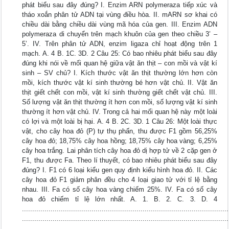
phát biểu sau đây đúng? I. Enzim ARN polymeraza tiếp xúc và
tháo xoắn phân tử ADN tại vùng điều hòa. II. mARN sơ khai có
chiều dài bằng chiều dài vùng mã hóa của gen. III. Enzim ADN
polymeraza di chuyển trên mạch khuôn của gen theo chiều 3’ –
5’. IV. Trên phân tử ADN, enzim ligaza chỉ hoạt động trên 1
mạch. A. 4 B. 1C. 3D. 2 Câu 25: Có bao nhiêu phát biểu sau đây
đúng khi nói về mối quan hệ giữa vật ăn thịt – con mồi và vật kí
sinh – SV chủ? I. Kích thước vật ăn thịt thường lớn hơn còn
mồi, kích thước vật kí sinh thường bé hơn vật chủ. II. Vật ăn
thịt giết chết con mồi, vật kí sinh thường giết chết vật chủ. III.
Số lượng vật ăn thịt thường ít hơn con mồi, số lượng vật kí sinh
thường ít hơn vật chủ. IV. Trong cả hai mối quan hệ này một loài
có lợi và một loài bị hại. A. 4 B. 2C. 3D. 1 Câu 26: Một loài thực
vật, cho cây hoa đỏ (P) tự thụ phấn, thu được F1 gồm 56,25%
cây hoa đỏ; 18,75% cây hoa hồng; 18,75% cây hoa vàng; 6,25%
cây hoa trắng. Lai phân tích cây hoa đỏ dị hợp tử về 2 cặp gen ở
F1, thu được Fa. Theo lí thuyết, có bao nhiêu phát biểu sau đây
đúng? I. F1 có 6 loại kiểu gen quy định kiểu hình hoa đỏ. II. Các
cây hoa đỏ F1 giảm phân đều cho 4 loại giao tử với tỉ lệ bằng
nhau. III. Fa có số cây hoa vàng chiếm 25%. IV. Fa có số cây
hoa đỏ chiếm tỉ lệ lớn nhất. A. 1. B. 2. C. 3. D. 4
.....................................................................................................
.....................................................................................................
.....................................................................................................