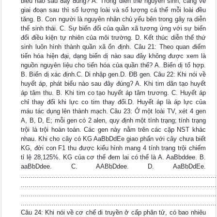
biểu nào sau đây đúng? A. Trong diễn thế nguyên sinh, càng về
giai đoạn sau thì số lượng loài và số lượng cá thể mỗi loài đều
tăng. B. Con người là nguyên nhân chủ yếu bên trong gây ra diễn
thế sinh thái. C. Sự biến đổi của quần xã tương ứng với sự biến
đổi điều kiện tự nhiên của môi trường. D. Kết thúc diễn thế thứ
sinh luôn hình thành quần xã ổn định. Câu 21: Theo quan điểm
tiến hóa hiện đại, dạng biến dị nào sau đây không được xem là
nguồn nguyên liệu cho tiến hóa của quần thể? A. Biến dị tổ hợp.
B. Biến dị xác định.C. Di nhập gen.D. ĐB gen. Câu 22: Khi nói về
huyết áp, phát biểu nào sau đây đúng? A. Khi tim dãn tạo huyết
áp tâm thu. B. Khi tim co tạo huyết áp tâm trương. C. Huyết áp
chỉ thay đổi khi lực co tim thay đổi.D. Huyết áp là áp lực của
máu tác dụng lên thành mạch. Câu 23: Ở một loài TV, xét 4 gen
A, B, D, E; mỗi gen có 2 alen, quy định một tính trạng; tính trạng
trội là trội hoàn toàn. Các gen này nằm trên các cặp NST khác
nhau. Khi cho cây có KG AaBbDdEe giao phấn với cây chưa biết
KG, đời con F1 thu được kiểu hình mang 4 tính trạng trội chiếm
tỉ lệ 28,125%. KG của cơ thể đem lai có thể là A. AaBbddee. B.
aaBbDdee. C. AABbDdee. D. AaBbDdEe.
.....................................................................................................
.....................................................................................................
.....................................................................................................
.....................................................................................................
Câu 24: Khi nói về cơ chế di truyền ở cấp phân tử, có bao nhiêu