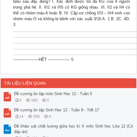
biểu sau đây đúng? I. Xác định được tối đa KG của 4 người
trong phả hệ. II. III1 và III5 có KG giống nhau. III. II2 và II4 có
thể có nhóm máu A hoặc B. IV. Cặp vợ chồng III3 – III4 sinh con
nhóm máu O và không bị bệnh với xác suất 3/16 A. 1 B. 2C. 4D.
3
.....................................................................................................
.....................................................................................................
.....................................................................................................
.....................................................................................................
.....................................................................................................
---------------------HẾT ------------------ 5
TÀI LIỆU LIÊN QUAN
Đề cương ôn tập môn Sinh Học 12 - Tuần 5
6
588
0
Đề cương ôn tập Sinh Học 12 - Tuần 9 - Tiết 17
14
356
0
Đề khảo sát chất lượng giữa học kì II môn Sinh học Lớp 12 (Có
đáp án)