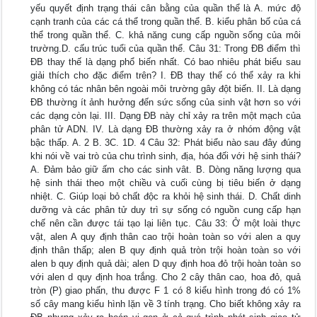
yếu quyết định trạng thái cân bằng của quần thể là A. mức độ
cạnh tranh của các cá thể trong quần thể. B. kiểu phân bố của cá
thể trong quần thể. C. khả năng cung cấp nguồn sống của môi
trường.D. cấu trúc tuổi của quần thể. Câu 31: Trong ĐB điểm thì
ĐB thay thế là dạng phổ biến nhất. Có bao nhiêu phát biểu sau
giải thích cho đặc điểm trên? I. ĐB thay thế có thể xảy ra khi
không có tác nhân bên ngoài môi trường gây đột biến. II. Là dạng
ĐB thường ít ảnh hưởng đến sức sống của sinh vật hơn so với
các dạng còn lại. III. Dạng ĐB này chỉ xảy ra trên một mạch của
phân tử ADN. IV. Là dạng ĐB thường xảy ra ở nhóm động vật
bậc thấp. A. 2 B. 3C. 1D. 4 Câu 32: Phát biểu nào sau đây đúng
khi nói về vai trò của chu trình sinh, địa, hóa đối với hệ sinh thái?
A. Đảm bảo giữ ấm cho các sinh vât. B. Dòng năng lượng qua
hệ sinh thái theo một chiều và cuối cùng bị tiêu biến ở dạng
nhiệt. C. Giúp loại bỏ chất độc ra khỏi hệ sinh thái. D. Chất dinh
dưỡng và các phân tử duy trì sự sống có nguồn cung cấp hạn
chế nên cần được tái tạo lại liên tục. Câu 33: Ở một loài thực
vật, alen A quy định thân cao trội hoàn toàn so với alen a quy
định thân thấp; alen B quy định quả tròn trội hoàn toàn so với
alen b quy định quả dài; alen D quy định hoa đỏ trội hoàn toàn so
với alen d quy định hoa trắng. Cho 2 cây thân cao, hoa đỏ, quả
tròn (P) giao phấn, thu được F 1 có 8 kiểu hình trong đó có 1%
số cây mang kiểu hình lặn về 3 tính trạng. Cho biết không xảy ra