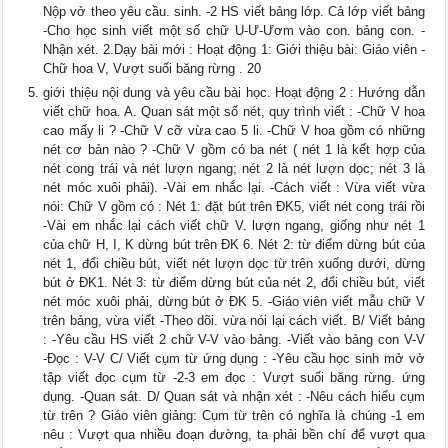
Nộp vở theo yêu cầu. sinh. -2 HS viết bảng lớp. Cả lớp viết bảng
-Cho học sinh viết một số chữ U-Ư-Ươm vào con. bảng con. -
Nhận xét. 2.Dạy bài mới : Hoạt động 1: Giới thiệu bài: Giáo viên -
Chữ hoa V, Vượt suối băng rừng . 20
giới thiệu nội dung và yêu cầu bài học. Hoạt động 2 : Hướng dẫn
viết chữ hoa. A. Quan sát một số nét, quy trình viết : -Chữ V hoa
cao mấy li ? -Chữ V cỡ vừa cao 5 li. -Chữ V hoa gồm có những
nét cơ bản nào ? -Chữ V gồm có ba nét ( nét 1 là kết hợp của
nét cong trái và nét lượn ngang; nét 2 là nét lượn dọc; nét 3 là
nét móc xuôi phải). -Vài em nhắc lại. -Cách viết : Vừa viết vừa
nói: Chữ V gồm có : Nét 1: đặt bút trên ĐK5, viết nét cong trái rồi
-Vài em nhắc lại cách viết chữ V. lượn ngang, giống như nét 1
của chữ H, I, K dừng bút trên ĐK 6. Nét 2: từ điểm dừng bút của
nét 1, đổi chiều bút, viết nét lượn dọc từ trên xuống dưới, dừng
bút ở ĐK1. Nét 3: từ điểm dừng bút của nét 2, đổi chiều bút, viết
nét móc xuôi phải, dừng bút ở ĐK 5. -Giáo viên viết mẫu chữ V
trên bảng, vừa viết -Theo dõi. vừa nói lại cách viết. B/ Viết bảng
: -Yêu cầu HS viết 2 chữ V-V vào bảng. -Viết vào bảng con V-V
-Đọc : V-V C/ Viết cụm từ ứng dụng : -Yêu cầu học sinh mở vở
tập viết đọc cụm từ -2-3 em đọc : Vượt suối băng rừng. ứng
dụng. -Quan sát. D/ Quan sát và nhận xét : -Nêu cách hiểu cụm
từ trên ? Giáo viên giảng: Cụm từ trên có nghĩa là chúng -1 em
nêu : Vượt qua nhiều đoạn đường, ta phải bền chí để vượt qua