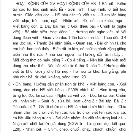
: HOẠT ĐỘNG CỦA GV HOẠT ĐỘNG CỦA HS. 1.Bài cũ : Kiểm
tra các từ học sinh mắc lỗi - Sơn Tinh, Thủy Tinh. ở tiết học
trước. Giáo viên đọc. - HS nêu các từ viết sai. - 3 em lên bảng
viết: chịu, trói, trùm, ngã, - Nhận xét. đỡ, dỗ, nín khóc, ngủ. -
Viết bảng con. 2. Dạy bài mới : Giới thiệu bài. - Chính tả (nghe
viết) : Bé nhìn biển. Hoạt động 1 : Hướng dẫn nghe viết. a/ Nội
dung đoạn viết: - Giáo viên đọc 1 lần bài chính tả. - Theo dõi. 3-4
em đọc lại. - Tranh: Bé nhìn biển. - Quan sát. - Bài chính tả cho
em biết bạn nhỏ thấy - Biển rất to lớn, có những hành động giống
biển như thế nào ? như con người. b/ Hướng dẫn trình bày . -
Mỗi dòng thơ có mấy tiếng ? - Có 4 tiếng. - Nên bắt đầu viết mỗi
dòng thơ như thế - Nên bắt đầu từ ô thứ 3. nào ? c/ Hướng dẫn
viết từ khó. Gợi ý cho HS nêu - HS nêu từ khó: bãi giằng, phì
phò như bễ, từ khó. khiêng, sóng lừng. 23
- Ghi bảng. Hướng dẫn phân tích từ khó. - Viết bảng con. - Xoá
bảng, đọc cho HS viết bảng. d/ Viết chính tả. - Đọc từng câu,
từng từ, đọc lại cả câu. - Nghe và viết vở. - Đọc lại cả bài. Chấm
vở, nhận xét. - Soát lỗi, sửa lỗi. Hoạt động 2 : Bài tập. Bài 2 :
Yêu cầu gì ? - GV tổ chức cho HS làm bài dưới hình thức - Chia
nhóm chơi trò chơi viết tên các loài trò chơi viết tên các loài cá.
cá bắt đầu bàng tr/ ch. - Đại diện nhóm lên viết tên từng loài cá. -
Nhận xét chốt lại lời giải đúng (SGV/ tr - Từng em đọc kết quả.
128). - Nhận xét. + Chim, chép, chuối, chày, chạch, chuồn, chọi