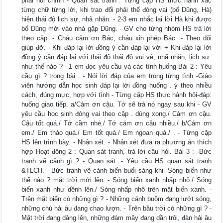
phải nói chính - Quan sát tranh . Từng cặp HS thực hành xác
từng chữ từng lời, khi trao đổi phải thể đóng vai (bố Dũng, Hà)
hiện thái độ lịch sự, nhã nhặn. - 2-3 em nhắc lại lời Hà khi được
bố Dũng mời vào nhà gặp Dũng. - GV cho từng nhóm HS trả lời
theo cặp. - Cháu cảm ơn Bác, cháu xin phép Bác. - Theo dõi
giúp đỡ. - Khi đáp lại lời đồng ý cần đáp lại với + Khi đáp lại lời
đồng ý cần đáp lại với thái độ thái độ vui vẻ, nhã nhặn, lịch sự.
như thế nào ? - 1 em đọc yêu cầu và các tình huống Bài 2 : Yêu
cầu gì ? trong bài . - Nói lời đáp của em trong từng tình -Giáo
viên hướng dẫn học sinh đáp lại lời đồng huống . ý theo nhiều
cách, đúng mực, hợp với tình - Từng cặp HS thực hành hỏi-đáp:
huống giao tiếp. a/Cảm ơn cậu. Tớ sẽ trả nó ngay sau khi - GV
yêu cầu học sinh đóng vai theo cặp . dùng xong./ Cám ơn cậu.
Cậu tốt quá./ Tớ cầm nhé./ Tớ cám ơn cậu nhiều./ b/Cám ơn
em./ Em thảo quá./ Em tốt quá./ Em ngoan quá./ . - Từng cặp
HS lên trình bày. - Nhận xét. - Nhận xét đưa ra phương án thích
hợp Hoạt động 2 : Quan sát tranh, trả lời câu hỏi. Bài 3 : -Bức
tranh vẽ cảnh gì ? - Quan sát. - Yêu cầu HS quan sát tranh
&TLCH. - Bức tranh vẽ cảnh biển buổi sáng khi -Sóng biển như
thế nào ? mặt trời mới lên. - Sóng biển xanh nhấp nhô./ Sóng
biển xanh như dềnh lên./ Sóng nhấp nhô trên mặt biển xanh. -
Trên mặt biển có những gì ? - Những cánh buồm đang lướt sóng,
những chú hải âu đang chao lượn. - Trên bầu trời có những gì ? -
Mặt trời đang dâng lên, những đám mây đang dần trôi, đàn hải âu