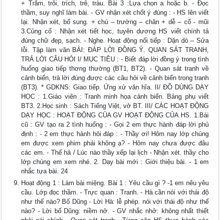
+ Trắm, trôi, trích, trê, tràu. Bài 3 :Lựa chọn a hoặc b. - Đọc
thầm, suy nghĩ làm bài. - GV nhận xét chốt ý đúng : - HS lên viết
lại. Nhận xét, bổ sung. + chú – trường – chân + dễ – cổ - mũi
3.Củng cố : Nhận xét tiết học, tuyên dương HS viết chính tả
đúng chữ đẹp, sạch. - Nghe. Hoạt động nối tiếp : Dặn dò – Sửa
lỗi. Tập làm văn BÀI: ĐÁP LỜI ĐỒNG Ý. QUAN SÁT TRANH,
TRẢ LỜI CÂU HỎI I/ MỤC TIÊU : - Biết đáp lời đồng ý trong tình
huống giao tiếp thơng thường (BT1, BT2). - Quan sát tranh về
cảnh biển, trả lời đúng được các câu hỏi về cảnh biển trong tranh
(BT3). * GDKNS: Giao tiếp. Ứng xử văn hĩa. II/ ĐỒ DÙNG DẠY
HỌC : 1.Giáo viên : Tranh minh họa cảnh biển. Bảng phụ viết
BT3. 2.Học sinh : Sách Tiếng Việt, vở BT. III/ CÁC HOẠT ĐỘNG
DẠY HỌC : HOẠT ĐỘNG CỦA GV HOẠT ĐỘNG CỦA HS. 1.Bài
cũ : GV tạo ra 2 tình huống : - Gọi 2 em thực hành đáp lời phủ
định : - 2 em thực hành hỏi đáp : - Thầy ơi! Hôm nay lớp chúng
em được xem phim phải không ạ? - Hôm nay chưa được đâu
các em. - Thế hả / Lúc nào thầy xếp lại lịch - Nhận xét. thầy cho
lớp chúng em xem nhé. 2. Dạy bài mới : Giới thiệu bài. - 1 em
nhắc tựa bài. 24
Hoạt động 1 : Làm bài miệng. Bài 1 : Yêu cầu gì ? -1 em nêu yêu
cầu. Lớp đọc thầm. - Trực quan : Tranh. - Hà cần nói với thái độ
như thế nào? Bố Dũng - Lời Hà: lễ phép. nói với thái độ như thế
nào? - Lời bố Dũng: niềm nở. - GV nhắc nhở: không nhất thiết