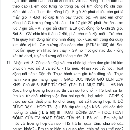
cặp. thời điểm nào, sau đó đối chiếu với các đồng - 1 em làm bài
theo cặp (1 em đọc từng hồ trong bài để tìm đồng hồ chỉ thời
điểm đó. câu, 1 em tìm đồng hồ) - 5 giờ 30 phút chiều còn gọi là
mấy giờ ? -Một số cặp trình bày trước lớp. -Vì sao em chọn
đồng hồ G tương ứng với câu - Là 17 giờ 30 phút. An ăn cơm
lúc 7 giờ tối. - Vì 7 giờ tối chính là 19 giờ, đồng hồ G chỉ 19 giờ.
Bài 3 : -GV chia lớp thành 2 đội, phát cho mỗi đội một - Trò chơi
“Thi quay kim đồng hồ” mô hình đồng hồ. - Các em trong đội quay
kim đến vị trí - GV hướng dẫn cách chơi (STK/ tr 108) đó. Sau
một lần quay em khác lên thay. - GV hô một giờ nào đó. -Tổng
kết trò chơi, tuyên dương đội thắng cuộc. 26
-Nhận xét. 3. Củng cố : Gọi vài em nhắc lại cách đọc giờ khi kim
phút chỉ vào số 3 và số 6. - HS nêu. -Nhận xét tiết học. Hoạt
động nối tiếp : Dặn dò- Thực hành xem giờ trên đồng hồ. -Thực
hành xem giờ hàng ngày. . GIÁO DỤC NGỒI GIỜ LÊN LỚP
KNS: Chủ đề 6: BIẾT TỪ CHỐI (Tiết 1) I. MỤC TIÊU: - HS biết
được trong trường hợp nào thì cần sự từ chối. - HS biết sự lợi
ích khi từ chối những việc làm hại người, hại mình. - GDHS ý
thức sự cần thiết phải từ chối trong một số trường hợp. II. ĐỒ
DÙNG DẠY – HỌC: Tài liệu: Bài tập rèn luyện KNS - ghi các tình
huống từ chối (TL tr 60) III. HOẠT ĐỘNG DẠY – HỌC: HOẠT
ĐỘNG CỦA GV HOẠT ĐỘNG CỦA HS 1. Bài cũ. - Em hãy kể
một vài trường hợp cần sự - HS trả lời quan tâm, chia sẻ của
người khác? - Em thực hiện sự quan tâm, chia sẻ như thế nào?