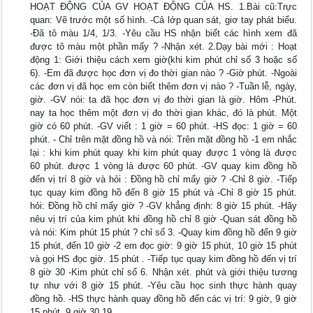
HOẠT ĐỘNG CỦA GV HOẠT ĐỘNG CỦA HS. 1.Bài cũ:Trực
quan: Vẽ trước một số hình. -Cả lớp quan sát, giơ tay phát biểu.
-Đã tô màu 1/4, 1/3. -Yêu cầu HS nhận biết các hình xem đã
được tô màu một phần mấy ? -Nhận xét. 2.Dạy bài mới : Hoạt
động 1: Giới thiệu cách xem giờ(khi kim phút chỉ số 3 hoặc số
6). -Em đã được học đơn vị đo thời gian nào ? -Giờ phút. -Ngoài
các đơn vị đã học em còn biết thêm đơn vị nào ? -Tuần lễ, ngày,
giờ. -GV nói: ta đã học đơn vị đo thời gian là giờ. Hôm -Phút.
nay ta học thêm một đơn vị đo thời gian khác, đó là phút. Một
giờ có 60 phút. -GV viết : 1 giờ = 60 phút. -HS đọc: 1 giờ = 60
phút. - Chỉ trên mặt đồng hồ và nói: Trên mặt đồng hồ -1 em nhắc
lại : khi kim phút quay khi kim phút quay được 1 vòng là được
60 phút. được 1 vòng là được 60 phút. -GV quay kim đồng hồ
đến vị trí 8 giờ và hỏi : Đồng hồ chỉ mấy giờ ? -Chỉ 8 giờ. -Tiếp
tục quay kim đồng hồ đến 8 giờ 15 phút và -Chỉ 8 giờ 15 phút.
hỏi: Đồng hồ chỉ mấy giờ ? -GV khẳng định: 8 giờ 15 phút. -Hãy
nêu vị trí của kim phút khi đồng hồ chỉ 8 giờ -Quan sát đồng hồ
và nói: Kim phút 15 phút ? chỉ số 3. -Quay kim đồng hồ đến 9 giờ
15 phút, đến 10 giờ -2 em đọc giờ: 9 giờ 15 phút, 10 giờ 15 phút
và gọi HS đọc giờ. 15 phút . -Tiếp tục quay kim đồng hồ đến vị trí
8 giờ 30 -Kim phút chỉ số 6. Nhận xét. phút và giới thiệu tương
tự như với 8 giờ 15 phút. -Yêu cầu học sinh thực hành quay
đồng hồ. -HS thực hành quay đồng hồ đến các vị trí: 9 giờ, 9 giờ
15 phút, 9 giờ 30 19