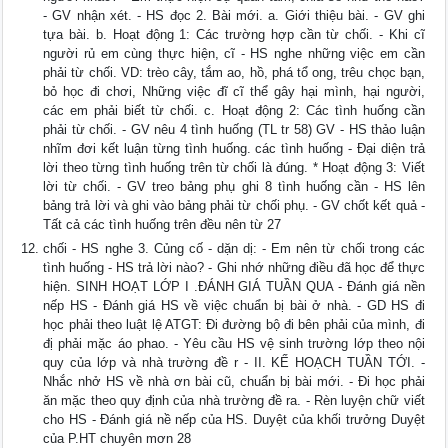
- GV nhận xét. - HS đọc 2. Bài mới. a. Giới thiệu bài. - GV ghi
tựa bài. b. Hoạt động 1: Các trường hợp cần từ chối. - Khi cĩ
người rủ em cùng thực hiện, cĩ - HS nghe những việc em cần
phải từ chối. VD: trèo cây, tắm ao, hồ, phá tổ ong, trêu chọc bạn,
bỏ học đi chơi, Những việc đĩ cĩ thể gây hại mình, hại người,
các em phải biết từ chối. c. Hoạt động 2: Các tình huống cần
phải từ chối. - GV nêu 4 tình huống (TL tr 58) GV - HS thảo luận
nhĩm đơi kết luận từng tình huống. các tình huống - Đại diện trả
lời theo từng tình huống trên từ chối là đúng. * Hoạt động 3: Viết
lời từ chối. - GV treo bảng phụ ghi 8 tình huống cần - HS lên
bảng trả lời và ghi vào bảng phải từ chối phụ. - GV chốt kết quả -
Tất cả các tình huống trên đều nên từ 27
chối - HS nghe 3. Củng cố - dặn dị: - Em nên từ chối trong các
tình huống - HS trả lời nào? - Ghi nhớ những điều đã học để thực
hiện. SINH HOẠT LỚP I .ĐÁNH GIÁ TUẦN QUA - Đánh giá nền
nếp HS - Đánh giá HS về việc chuẩn bị bài ở nhà. - GD HS đi
học phải theo luật lệ ATGT: Đi đường bộ đi bên phải của mình, đi
đị phải mặc áo phao. - Yêu cầu HS vệ sinh trường lớp theo nội
quy của lớp và nhà trường đề r - II. KẾ HOẠCH TUẦN TỚI. -
Nhắc nhở HS về nhà ơn bài cũ, chuẩn bị bài mới. - Đi học phải
ăn mặc theo quy định của nhà trường đề ra. - Rèn luyện chữ viết
cho HS - Đánh giá nề nếp của HS. Duyệt của khối trưởng Duyệt
của P.HT chuyên mơn 28