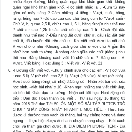
nhiều đoạn đường, không quản ngại khó khăn gian khổ. không
quản ngại khó khăn gian khổ. -Học sinh nhắc lại . -Cụm từ này
gồm có mấy tiếng ? Gồm những -4 tiếng : Vượt, suối, băng,
rừng. tiếng nào ? -Độ cao của các chữ trong cụm từ “Vượt suối -
Chữ V, b, g cao 2,5 li, chữ t cao 1, 5 li, băng rừng”ø như thế nào
? chữ s,r cao 1,25 li các chữ còn lại cao 1 li. -Cách đặt dấu
thanh như thế nào ? -Dấu nặng đặt dưới chữ ơ, dấu sắc đặt trên
chữ ô, dấu huyền đặt trên chữ ư. -Khi viết chữ Vượt ta nối chữ
V với chữ ư như -Khoảng cách giữa chữ ư với chữ V gần thế
nào? hơn bình thường. -Khoảng cách giữa các chữ (tiếng ) như
thế nào -Bằng khoảng cách viết 1ù chữ cái o. ? -Bảng con : V-
Vượt. Viết bảng. Hoạt động 3 : Viết vở. -Viết vở. 21
-Hướùng dẫn viết vở. -Chú ý chỉnh sửa cho các em. -V ( cỡ vừa
: cao 5 li) -V (cỡ nhỏ :cao 2,5 li) -Vượt (cỡ vừa) -Vượt (cỡ nhỏ) -
Vượt suối băng rừng( cỡ nhỏ) 3.Củng cố : Nhận xét bài viết của
học sinh. -Viết bài nhà/ tr 16. -Khen ngợi những em viết chữ đẹp,
có tiến bộ. Giáo dục tư tưởng. -Nhận xét tiết học. Hoạt động nối
tiếp : Dặn dò: Hoàn thành bài viết . Thứ sáu ngày 16 tháng 03
năm 2018 Thể dục Tiết 50: ÔN MỘT SỐ BÀI TÂP RLTTCB TRÒ
CHƠI “ NHẢY ĐÚNG, NHẢY NHANH” I. MỤC TIÊU: - Thực hiện
được đi thường theo vạch kẻ thẳng, hai tay chống hơng và dang
ngang. - Thực hiện được đi nhanh chuyển sang chạy. - Biết cách
chơi và tham gia chơi được. II. ĐỊA ĐIỂM PHƯƠNG TIỆN: - Địa
điểm : Trên sân trường, vệ sinh nơi tập, đảm bảo an toàn tập