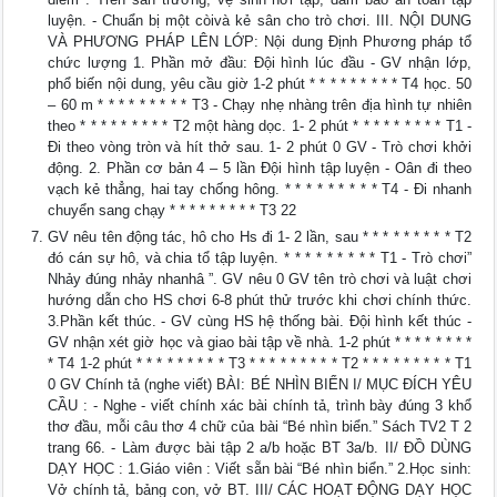
luyện. - Chuẩn bị một còivà kẻ sân cho trò chơi. III. NỘI DUNG
VÀ PHƯƠNG PHÁP LÊN LỚP: Nội dung Định Phương pháp tổ
chức lượng 1. Phần mở đầu: Đội hình lúc đầu - GV nhận lớp,
phổ biến nội dung, yêu cầu giờ 1-2 phút * * * * * * * * * T4 học. 50
– 60 m * * * * * * * * * T3 - Chạy nhẹ nhàng trên địa hình tự nhiên
theo * * * * * * * * * T2 một hàng dọc. 1- 2 phút * * * * * * * * * T1 -
Đi theo vòng tròn và hít thở sau. 1- 2 phút 0 GV - Trò chơi khởi
động. 2. Phần cơ bản 4 – 5 lần Đội hình tập luyện - Oân đi theo
vạch kẻ thẳng, hai tay chống hông. * * * * * * * * * T4 - Đi nhanh
chuyển sang chạy * * * * * * * * * T3 22
GV nêu tên động tác, hô cho Hs đi 1- 2 lần, sau * * * * * * * * * T2
đó cán sự hô, và chia tổ tập luyện. * * * * * * * * * T1 - Trò chơi”
Nhảy đúng nhảy nhanhâ ”. GV nêu 0 GV tên trò chơi và luật chơi
hướng dẫn cho HS chơi 6-8 phút thử trước khi chơi chính thức.
3.Phần kết thúc. - GV cùng HS hệ thống bài. Đội hình kết thúc -
GV nhận xét giờ học và giao bài tập về nhà. 1-2 phút * * * * * * * *
* T4 1-2 phút * * * * * * * * * T3 * * * * * * * * * T2 * * * * * * * * * T1
0 GV Chính tả (nghe viết) BÀI: BÉ NHÌN BIỂN I/ MỤC ĐÍCH YÊU
CẦU : - Nghe - viết chính xác bài chính tả, trình bày đúng 3 khổ
thơ đầu, mỗi câu thơ 4 chữ của bài “Bé nhìn biển.” Sách TV2 T 2
trang 66. - Làm được bài tập 2 a/b hoặc BT 3a/b. II/ ĐỒ DÙNG
DẠY HỌC : 1.Giáo viên : Viết sẵn bài “Bé nhìn biển.” 2.Học sinh:
Vở chính tả, bảng con, vở BT. III/ CÁC HOẠT ĐỘNG DẠY HỌC