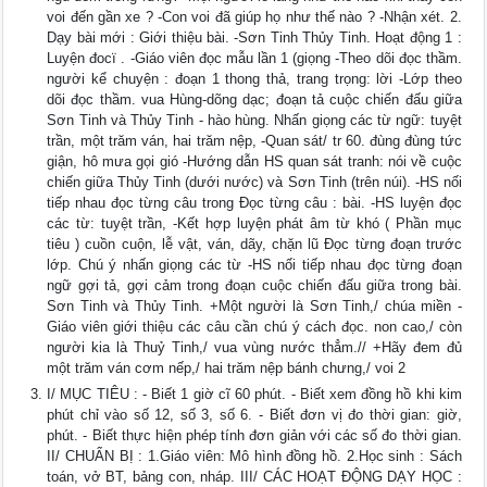
voi đến gần xe ? -Con voi đã giúp họ như thế nào ? -Nhận xét. 2.
Dạy bài mới : Giới thiệu bài. -Sơn Tinh Thủy Tinh. Hoạt động 1 :
Luyện đocï . -Giáo viên đọc mẫu lần 1 (giọng -Theo dõi đọc thầm.
người kể chuyện : đoạn 1 thong thả, trang trọng: lời -Lớp theo
dõi đọc thầm. vua Hùng-dõng dạc; đoạn tả cuộc chiến đấu giữa
Sơn Tinh và Thủy Tinh - hào hùng. Nhấn giọng các từ ngữ: tuyệt
trần, một trăm ván, hai trăm nệp, -Quan sát/ tr 60. đùng đùng tức
giận, hô mưa gọi gió -Hướng dẫn HS quan sát tranh: nói về cuộc
chiến giữa Thủy Tinh (dưới nước) và Sơn Tinh (trên núi). -HS nối
tiếp nhau đọc từng câu trong Đọc từng câu : bài. -HS luyện đọc
các từ: tuyệt trần, -Kết hợp luyện phát âm từ khó ( Phần mục
tiêu ) cuồn cuộn, lễ vật, ván, dãy, chặn lũ Đọc từng đoạn trước
lớp. Chú ý nhấn giọng các từ -HS nối tiếp nhau đọc từng đoạn
ngữ gợi tả, gợi cảm trong đoạn cuộc chiến đấu giữa trong bài.
Sơn Tinh và Thủy Tinh. +Một người là Sơn Tinh,/ chúa miền -
Giáo viên giới thiệu các câu cần chú ý cách đọc. non cao,/ còn
người kia là Thuỷ Tinh,/ vua vùng nước thẳm.// +Hãy đem đủ
một trăm ván cơm nếp,/ hai trăm nệp bánh chưng,/ voi 2
I/ MỤC TIÊU : - Biết 1 giờ cĩ 60 phút. - Biết xem đồng hồ khi kim
phút chỉ vào số 12, số 3, số 6. - Biết đơn vị đo thời gian: giờ,
phút. - Biết thực hiện phép tính đơn giản với các số đo thời gian.
II/ CHUẨN BỊ : 1.Giáo viên: Mô hình đồng hồ. 2.Học sinh : Sách
toán, vở BT, bảng con, nháp. III/ CÁC HOẠT ĐỘNG DẠY HỌC :