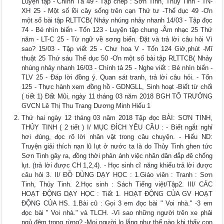
Luyện tập - Chính Tả 49 - Tập chép : Sơn Tinh, Thủy Tinh - TN-
XH 25 - Một số lồi cây sống trên cạn Thứ tư -Thể dục 49 -Ơn
một số bài tập RLTTCB( Nhảy nhúng nhảy nhanh 14/03 - Tập đọc
74 - Bé nhìn biển - Tốn 123 - Luyện tập chung -Âm nhạc 25 Thứ
năm - LT-C 25 - Từ ngữ về sơng biển. Đặt và trả lời câu hỏi Vì
sao? 15/03 - Tập viết 25 - Chư hoa V - Tốn 124 Giờ,phút -Mĩ
thuật 25 Thứ sáu Thể dục 50 -Ơn một số bài tập RLTTCB( Nhảy
nhúng nhảy nhanh 16/03 - Chính tả 25 - Nghe viết : Bé nhìn biển -
TLV 25 - Đáp lời đồng ý. Quan sát tranh, trả lời câu hỏi. - Tốn
125 - Thực hành xem đồng hồ - GDNGLL, Sinh hoạt -Biết từ chối
( tiết 1) Đất Mũi, ngày 11 tháng 03 năm 2018 BGH TỔ TRƯỞNG
GVCN Lê Thị Thu Trang Dương Minh Hiếu 1
Thứ hai ngày 12 tháng 03 năm 2018 Tập đọc BÀI: SƠN TINH,
THỦY TINH ( 2 tiết ) I/ MỤC ĐÍCH YÊU CẦU : - Biết ngắt nghỉ
hơi đúng, đọc rõ lời nhân vật trong câu chuyện. - Hiểu ND:
Truyện giải thích nạn lũ lụt ở nước ta là do Thủy Tinh ghen tức
Sơn Tinh gây ra, đồng thời phản ánh việc nhân dân đắp đê chống
lụt. (trả lời được CH 1,2,4). - Học sinh cĩ năng khiếu trả lời được
câu hỏi 3. II/ ĐỒ DÙNG DẠY HỌC : 1.Giáo viên : Tranh : Sơn
Tinh, Thủy Tinh. 2.Học sinh : Sách Tiếng việt/Tập2. III/ CÁC
HOẠT ĐỘNG DẠY HỌC : Tiết 1. HOẠT ĐỘNG CỦA GV HOẠT
ĐỘNG CỦA HS. 1.Bài cũ : Gọi 3 em đọc bài " Voi nhà." -3 em
đọc bài " Voi nhà." và TLCH. -Vì sao những người trên xe phải
ngủ đêm trong rừng? -Mọi người lo lắng như thế nào khi thấy con