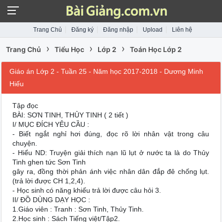
Trang Chủ
Đăng ký
Đăng nhập
Upload
Liên hệ
›
›
›
Trang Chủ
Tiểu Học
Lớp 2
Toán Học Lớp 2
Giáo án Lớp 2 - Tuần 25 - Năm học 2017-2018 - Dương Minh
Hiếu
Tập đọc
BÀI: SƠN TINH, THỦY TINH ( 2 tiết )
I/ MỤC ĐÍCH YÊU CẦU :
- Biết ngắt nghỉ hơi đúng, đọc rõ lời nhân vật trong câu
chuyện.
- Hiểu ND: Truyện giải thích nạn lũ lụt ở nước ta là do Thủy
Tinh ghen tức Sơn Tinh
gây ra, đồng thời phản ánh việc nhân dân đắp đê chống lụt.
(trả lời được CH 1,2,4).
- Học sinh có năng khiếu trả lời được câu hỏi 3.
II/ ĐỒ DÙNG DẠY HỌC :
1.Giáo viên : Tranh : Sơn Tinh, Thủy Tinh.
2.Học sinh : Sách Tiếng việt/Tập2.