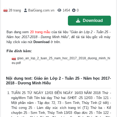
28 trang
BaiGiang.com.vn
1454
0
Download
Bạn đang xem
20 trang mẫu
của tài liệu
"Giáo án Lớp 2 - Tuần 25 -
Năm học 2017-2018 - Dương Minh Hiếu"
, để tải tài liệu gốc về máy
hãy click vào nút
Download
ở trên.
File đính kèm:
giao_an_lop_2_tuan_25_nam_hoc_2017_2018_duong_minh_hi
eu.pdf
Nội dung text: Giáo án Lớp 2 - Tuần 25 - Năm học 2017-
2018 - Dương Minh Hiếu
TUẦN 25 TỪ NGÀY 12/03 ĐẾN NGÀY 16/03 NĂM 2018 Thứ -
ngàyMơn Tiết Tên bài dạy Thứ hai -SHĐT -25 12/03 - Tốn 121 -
Một phần năm - Tập đọc 72, 73 - Sơn Tinh, Thủy Tinh (2 tiết) -
Thủ cơng 25 - Làm dây xúc xích trang trí (T1) Thứ ba - Kể
chuyện 25 - Sơn Tinh, Thủy Tinh 13/03 -Đạo đức 25 - Tốn 122 -