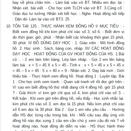
bay về phía chân trời. - Làm bài vào vở BT. Nhiều em đọc lại -
Nhận xét. bài viết. - Cho học sinh TLCH vào vở BT. 3.Củng cố :
Giáo dục tư tưởng -Nhận xét tiết học. - Nghe. Hoạt động nối tiếp
: Dặn dò- Làm lại vào vở BT3. 25
TỐN Tiết 125 : THỰC HÀNH XEM ĐỒNG HỒ I/ MỤC TIÊU : -
Biết xem đồng hồ khi kim phút chỉ vào số 3, số 6. - Biết đơn vị
đo thời gian: giờ, phút. - Nhận biết các khoảng thời gian 15 phút,
30 phút. II/ ĐỒ DÙNG DẠY HỌC : 1. Giáo viên : Mô hình đồng
hồ. 2. Học sinh : Sách, bảng con, nháp. III/ CÁC HOẠT ĐỘNG
DẠY HỌC : HOẠT ĐỘNG CỦA GV HOẠT ĐỘNG CỦA HS. 1.Bài
cũ :. - 2 em làm trên bảng. Lớp làm nháp. - Gọi 2 em lên bảng
làm bài . x + 5 = 45 X x 5 = 45 - Tính x : x + 5 = 45 x x 5 = 45 x
= 45 – 5 x = 45 : 5 x = 40 x = 9 - Nhận xét. 2. Dạy bài mới : Giới
thiệu bài. - Thực hành xem đồng hồ. Hoạt động 1 : Luyện tập. Bài
1 : Cho học sinh xem tranh. - Quan sát tranh vẽ rồi đọc giờ trên -
Vì sao em biết đồng hồ thứ nhất đang chỉ 4 đồng hồ. giờ 15 phút
? - Giải thích: vì kim giờ chỉ qua số 4, kim phút chỉ vào số 3. -
Kết luận : Khi xem giờ trên đồng hồ, nếu thấy - Học sinh nhắc lại.
kim phút chỉ vào số 3, em đọc là 15 phút. Nếu kim phút chỉ vào
số 6 em đọc là 30 phút. Bài 2 : Gọi 1 em nêu yêu cầu . - Hướng
dẫn HS đọc từng câu trong bài, khi - Mỗi câu sau đây ứng với
đồng hồ nào đọc xong 1 câu em cần chú ý xem câu đó nói ? về
hoạt động nào, hoạt động đó diễn ra vào - HS thực hành theo