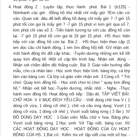
Hoạt động 2 : Luyện tập, thực hành. phút. Bài 1 :(tr125) -
Nóinhanh các giờ. -Đồng hồ thứ nhất chỉ mấy giờ ?Em căn cứ
vào -Quan sát. đâu để biết đồng hồ đang chỉ mấy giờ ? -7 giờ 15
phút tối còn gọi là mấy giờ ? -7 giờ 15 phút vì kim giờ qua số 7,
kim phút chỉ vào số 3. -Tiến hành tương tự với các đồng hồ còn
lại. -7 giờ 15 phút tối còn gọi là 19 giờ 15 phút. -HS thực hiện
tiếp với các đồng hồ còn lại. Bài 2 . -HS thực hiện theo cặp (1
em đọc câu chỉ hành động, 1 em tìm đồng hồ) hết -GV nhận xét.
một hành động thì đổi cặp khác. -Tuyên dương những em kể tốt
quay kim đồng hồ -Một số cặp lên trình bày. Nhận xét. đúng. -
Nhận xét chấm điểm đội thắng cuộc. Bài 3: Giáo viên hướng dẫn
mẫu, cho cá nhân làm - Học sinh thực hiện tính. bảng lớp, cả lớp
làm vào bảng con. Cả lớp và giáo viên nhận xét. 3.Củng cố: * Trò
chơi: Quay kim đồng hồ. - Học sinh chơi trị chơi " quay kim đồng
hồ." -Nhận xét tiết học.-Tuyên dương, nhắc nhở. - Nghe. -Thực
hành xem đồng hồ. Hoạt động nối tiếp : Dặn dò. TẬP VIẾT BÀI:
CHỮ HOA: V I/ MỤC ĐÍCH YÊU CẦU : -Viết đúng chữ hoa V ( 1
dòng cỡ vừa, 1 dòng cỡ nhỏ ); chữ và câu ứng dụng: Vượt ( 1
dòng cỡ vừa, 1 dòng cỡ nhỏ ), Vượt suối băng rừng ( 3 lần ). II/
ĐỒ DÙNG DẠY HỌC : 1.Giáo viên: Mẫu chữ v hoa. Bảng phụ:
Vượt suối băng rừng. 2.Học sinh: Vở Tập viết, bảng con. III/
CÁC HOẠT ĐỘNG DẠY HỌC : HOẠT ĐỘNG CỦA GV HOẠT
ĐỘNG CỦA HS. 1.Bài cũ : Kiểm tra vở tập viết của một số học -