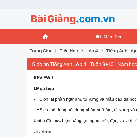
Mầm Non
›
›
›
Trang Chủ
Tiểu Học
Lớp 4
Tiếng Anh Lớp
Giáo án Tiếng Anh Lớp 4 - Tuần 9+10 - Năm h
REVIEW 1
I.Mục tiêu
- HS ôn lại phần ngữ âm, từ vựng và mẫu câu đã học t
- HS có thể dùng nội dung phần ngữ âm, từ vựng và 
Unit 5 để thực hiện năng lực nghe, nói, đọc, và viết 
chủ điểm.