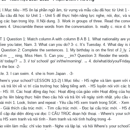
I.Mục tiêu - HS ôn lại phần ngữ âm, từ vựng và mẫu câu đã học từ Unit 1 - U
câu đã học từ Unit 1 - Unit 5 để thực hiện năng lực nghe, nói, đọc, và vi
 các bạn trong lớp. II.Nội dung. 3. Work in groups of three. Read the conve
ers 4. Unscramble these words from the conversation. b. really c. nice d. fr
 1 Question 1: Match column A with column B A B 1. What nationality are yo
See you later, Nam. 3. What can you do? 3- c. It’s Tuesday. 4. What day is 
 Question 2: Complete the sentences. 1. My birthday is on the first of J_ly. 
od m _ _ ning, Miss Hien. 5. Can you _ _im? Question 3: Reoder the words
/ it/ today/? → 3. i/ to/ school/ go/ in/the/morning/. → 4. do/what/do/you/Frid
n the box -2-
e. 3. I can swim. 4. she is from Japan . -3-
Where’s your school? LESSON 1(1-2) I.Mục tiêu: - HS nghe và làm quen với
ỏi và trả lời về vị trí của trường học bằng tiếng anh. - HS luyện nói với các
 - HS: III. Các hoạt động dạy học: Hoạt động của giáo viên Hoạt động của họ
p hs lên bảng thực hiện theo câu hỏi và trả lời về ngày sinh nhật. yêu cầu 
 bài mới 1. Look, listen and repeat - Yêu cầu HS xem tranh trong SGK. - Xem
. - Giải thích cấu trúc mới. - Tìm cấu trúc mới. - Đọc lại cấu trúc mới. - HS
 số cặp đại diện đóng vai đọc  CẤU TRÚC đoạn hội thoại. - Where’s your scho
u HS xem tranh và nói tình - Xem tranh và nói tình huống trong -4-
áo viên làm mẫu: chỉ vào tranh - Nghe và lặp lại. và hỏi Where’s your schoo