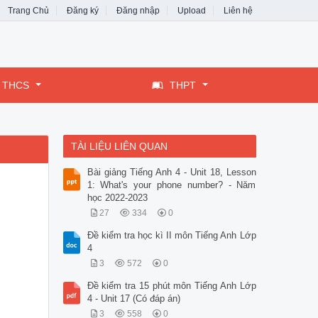
Trang Chủ
Đăng ký
Đăng nhập
Upload
Liên hệ
THCS
THPT
TÀI LIỆU LIÊN QUAN
Bài giảng Tiếng Anh 4 - Unit 18, Lesson
1: What's your phone number? - Năm
học 2022-2023
27
334
0
Đề kiểm tra học kì II môn Tiếng Anh Lớp
4
3
572
0
Đề kiểm tra 15 phút môn Tiếng Anh Lớp
4 - Unit 17 (Có đáp án)
3
558
0