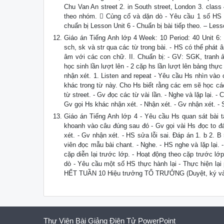
Chu Van An street 2. in South street, London 3. class
theo nhóm.  Củng cố và dặn dò - Yêu cầu 1 số HS t
chuẩn bị Lesson Unit 6 - Chuẩn bị bài tiếp theo. – Lesso
Giáo án Tiếng Anh lớp 4 Week: 10 Period: 40 Unit 6:
sch, sk và str qua các từ trong bài. - HS có thể phát 
âm với các con chữ. II. Chuẩn bị: - GV: SGK, tranh ả
học sinh lần lượt lên - 2 cặp hs lần lượt lên bảng thự
nhận xét. 1. Listen and repeat - Yêu cầu Hs nhìn vào
khác trong từ này. Cho Hs biết rằng các em sẽ học các
từ street. - Gv đọc các từ vài lần. - Nghe và lặp lại. -
Gv gọi Hs khác nhận xét. - Nhận xét. - Gv nhận xét. - S
Giáo án Tiếng Anh lớp 4 - Yêu cầu Hs quan sát bài tậ
khoanh vào câu đúng sau đó - Gv gọi vài Hs đọc to đá
xét. - Gv nhận xét. - HS sửa lỗi sai. Đáp án 1. b 2. 
viên đọc mẫu bài chant. - Nghe. - HS nghe và lặp lại. 
cặp diễn lại trước lớp. - Hoạt động theo cặp trước l
dò - Yêu cầu một số HS thực hành lại - Thực hiện lại 
HẾT TUẦN 10 Hiệu trưởng TỔ TRƯỞNG (Duyệt, ký và đó
Thư Viện Bài Giảng Điện Tử PowerPoint