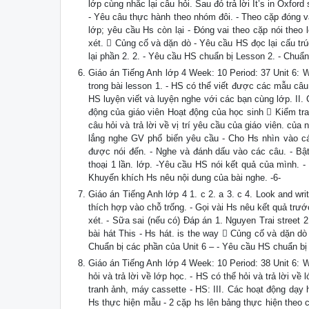
lớp cùng nhắc lại câu hỏi. Sau đó trả lời It’s in Oxfor
- Yêu câu thực hành theo nhóm đôi. - Theo cặp đóng va
lớp; yêu cầu Hs còn lại - Đóng vai theo cặp nói theo
xét.  Củng cố và dặn dò - Yêu cầu HS đọc lại cấu trú
lại phần 2. 2. - Yêu cầu HS chuẩn bị Lesson 2. - Chuẩn
Giáo án Tiếng Anh lớp 4 Week: 10 Period: 37 Unit 6: 
trong bài lesson 1. - HS có thể viết được các mẫu câu
HS luyện viết và luyện nghe với các bạn cùng lớp. II.
động của giáo viên Hoạt động của học sinh  Kiểm tra
câu hỏi và trả lời về vị trí yêu cầu của giáo viên. của
lắng nghe GV phổ biến yêu cầu - Cho Hs nhìn vào các
được nói đến. - Nghe và đánh dấu vào các câu. - Bật 
thoại 1 lần. lớp. -Yêu cầu HS nói kết quả của mình. -
Khuyến khích Hs nêu nội dung của bài nghe. -6-
Giáo án Tiếng Anh lớp 4 1. c 2. a 3. c 4. Look and wr
thích hợp vào chỗ trống. - Gọi vài Hs nêu kết quả trướ
xét. - Sữa sai (nếu có) Đáp án 1. Nguyen Trai street 2
bài hát This - Hs hát. is the way  Củng cố và dặn dò 
Chuẩn bị các phần của Unit 6 – - Yêu cầu HS chuẩn bị U
Giáo án Tiếng Anh lớp 4 Week: 10 Period: 38 Unit 6: 
hỏi và trả lời về lớp học. - HS có thể hỏi và trả lời v
tranh ảnh, máy cassette - HS: III. Các hoạt động dạy
Hs thực hiện mẫu - 2 cặp hs lên bảng thực hiện theo câ