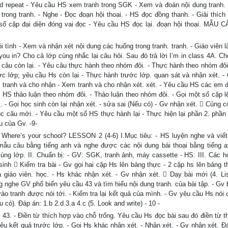
and repeat - Yêu cầu HS xem tranh trong SGK - Xem và đoán nội dung tranh. 
 trong tranh. - Nghe - Đọc đoạn hội thoại. - HS đọc đồng thanh. - Giải thích
t số cặp đại diện đóng vai đọc - Yêu cầu HS đọc lại. đoạn hội thoại. MẪU 
 tình - Xem và nhận xét nội dung các huống trong tranh. tranh. - Giáo viên 
 you in? Cho cả lớp cùng nhắc lại câu hỏi. Sau đó trả lời I’m in class 4A. C
 câu còn lại. - Yêu câu thực hành theo nhóm đôi. - Thực hành theo nhóm đôi 
ước lớp; yêu cầu Hs còn lại - Thực hành trước lớp. quan sát và nhận xét. -
em tranh và cho nhận - Xem tranh và cho nhận xét. xét. - Yêu cầu HS các em 
ho HS thảo luận theo nhóm đôi. - Thảo luận theo nhóm đôi. - Gọi một số cặp 
t. - Gọi học sinh còn lại nhận xét. - sửa sai (Nếu có) - Gv nhận xét.  Củng 
rúc câu mới. - Yêu cầu một số HS thực hành lại - Thực hiện lại phần 2. phần 
u của Gv. -9-
 Where’s your school? LESSON 2 (4-6) I.Mục tiêu: - HS luyện nghe và viết
mẫu câu bằng tiếng anh và nghe được các nội dung bài thoại bằng tiếng a
cùng lớp. II. Chuẩn bị: - GV: SGK, tranh ảnh, máy cassette - HS: III. Các h
inh  Kiểm tra bài - Gv gọi hai cặp Hs lên bảng thực - 2 cặp hs lên bảng t
 giáo viên. học. - Hs khác nhận xét. - Gv nhận xét.  Dạy bài mới (4. Li
g nghe GV phổ biến yêu cầu 43 và tìm hiểu nội dung tranh. của bài tập. - Gv 
ào tranh được nói tới. - Kiểm tra lại kết quả của mình. - Gv yêu cầu Hs nói 
có). Đáp án: 1.b 2.d 3.a 4.c (5. Look and write) - 10 -
 43. - Điền từ thích hợp vào chỗ trống. Yêu cầu Hs đọc bài sau đó điền từ t
Nêu kết quả trước lớp. - Gọi Hs khác nhận xét. - Nhận xét. - Gv nhận xét. Đá