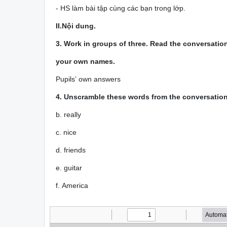
- HS làm bài tập cùng các bạn trong lớp.
II.Nội dung.
3. Work in groups of three. Read the conversation
your own names.
Pupils’ own answers
4. Unscramble these words from the conversation
b. really
c. nice
d. friends
e. guitar
f. America