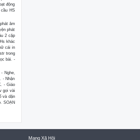
oạt động
u cầu HS
 phát âm
uyện phát
ầu 2 cặp
- Hs khác
ữ cái in
tr trong
ọc bài. -
 - Nghe,
. - Nhận
. - Giáo
v gọi vài
ố và dặn
eo. SOẠN
Mạng Xã Hội