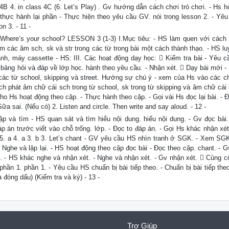
 4B 4. in class 4C (6. Let’s Play) . Gv hướng dẫn cách chơi trò chơi. - Hs h
hực hành lại phần - Thực hiện theo yêu cầu GV. nói trong lesson 2. - Yê
n 3. - 11 -
 Where’s your school? LESSON 3 (1-3) I.Mục tiêu: - HS làm quen với cách
âm các âm sch, sk và str trong các từ trong bài một cách thành thạo. - HS l
nh, máy cassette - HS: III. Các hoạt động dạy học:  Kiểm tra bài - Yêu c
c bảng hỏi và đáp về lớp học. hành theo yêu cầu. - Nhận xét.  Dạy bài mới 
 các từ school, skipping và street. Hướng sự chú ý - xem của Hs vào các ch
h phát âm chữ cái sch trong từ school, sk trong từ skipping và âm chữ cái s
 Cho Hs hoạt động theo cặp. - Thực hành theo cặp. - Gọi vài Hs đọc lại bài. - Đ
ữa sai. (Nếu có) 2. Listen and circle. Then write and say aloud. - 12 -
p và tìm - HS quan sát và tìm hiểu nội dung. hiểu nội dung. - Gv đọc bài.
p án trước viết vào chỗ trống. lớp. - Đọc to đáp án. - Gọi Hs khác nhận xét
B 5. a 4. a 3. b 3. Let’s chant - GV yêu cầu HS nhìn tranh ở SGK. - Xem SGK
- Nghe và lặp lại. - HS hoạt động theo cặp đọc bài - Đọc theo cặp. chant. - G
ớp. - HS khác nghe và nhận xét. - Nghe và nhận xét. - Gv nhận xét.  Củng c
phần 1. phần 1. - Yêu cầu HS chuẩn bị bài tiếp theo. - Chuẩn bị bài tiếp th
ng dấu) (Kiểm tra và ký) - 13 -
Trợ Giúp