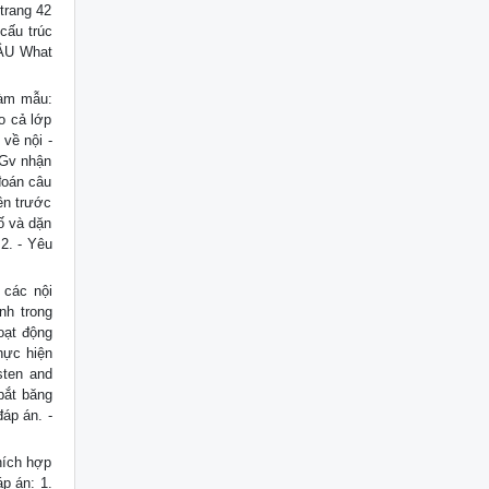
trang 42
 cấu trúc
CÂU What
làm mẫu:
ho cả lớp
về nội -
 Gv nhận
đoán câu
lên trước
cố và dặn
2. - Yêu
 các nội
nh trong
oạt động
hực hiện
sten and
bắt băng
đáp án. -
hích hợp
p án: 1.