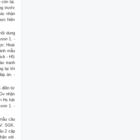
 còn lại.
ng trước
hác nhận
hực hiện
nội dung
son 1. -
ọc: Hoạt
hành mẫu
tick - HS
ào tranh
 lại lời
áp án. -
 điền từ
- Gv nhận
ẫn Hs hát
sson 1. -
 mẫu câu
 GV: SGK,
ầu 2 cặp
nhận xét.