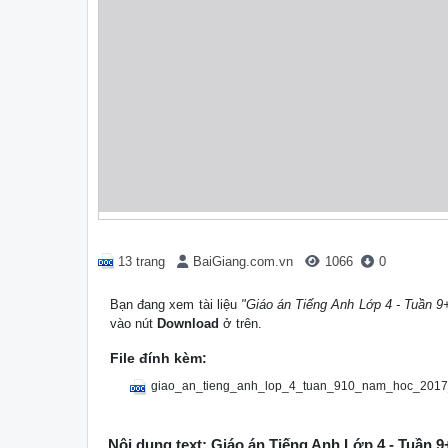
13 trang
BaiGiang.com.vn
1066
0
Bạn đang xem tài liệu
"Giáo án Tiếng Anh Lớp 4 - Tuần 
vào nút
Download
ở trên.
File đính kèm:
giao_an_tieng_anh_lop_4_tuan_910_nam_hoc_201
Nội dung text: Giáo án Tiếng Anh Lớp 4 - Tuần