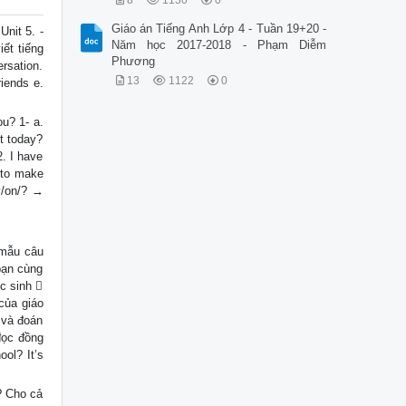
8
1130
0
Giáo án Tiếng Anh Lớp 4 - Tuần 19+20 -
nit 5. -
Năm học 2017-2018 - Phạm Diễm
ết tiếng
Phương
rsation.
13
1122
0
iends e.
u? 1- a.
it today?
2. I have
 to make
ay/on/? →
 mẫu câu
 bạn cùng
c sinh 
của giáo
 và đoán
 đọc đồng
ol? It’s
l? Cho cả