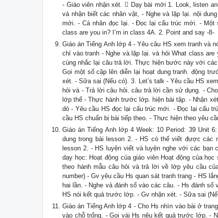
- Giáo viên nhận xét.  Dạy bài mới 1. Look, listen 
và nhận biết các nhân vật, - Nghe và lặp lại. nội dung
mới. - Cá nhân đọc lại. - Đọc lại cấu trúc mới. - Mộ
class are you in? I’m in class 4A. 2. Point and say -8-
Giáo án Tiếng Anh lớp 4 - Yêu câu HS xem tranh và nói
chỉ vào tranh - Nghe và lặp lại. và hỏi What class are
cùng nhắc lại câu trả lời. Thực hiện bước này với các
Gọi một số cặp lên diễn lại hoạt dung tranh. động tr
xét. - Sữa sai (Nếu có). 3. Let’s talk - Yêu cầu HS x
hỏi và - Trả lời câu hỏi. câu trả lời cần sử dụng. - C
lớp thể - Thực hành trước lớp. hiện bài tập. - Nhận xé
dò - Yêu cầu HS đọc lại cấu trúc mới. - Đọc lại cấu t
cầu HS chuẩn bị bài tiếp theo. - Thực hiện theo yêu cầ
Giáo án Tiếng Anh lớp 4 Week: 10 Period: 39 Unit 6:
dung trong bài lesson 2. - HS có thể viết được các 
lesson 2. - HS luyện viết và luyện nghe với các bạn 
dạy học: Hoạt động của giáo viên Hoạt động của học s
theo hành mẫu câu hỏi và trả lời về lớp yêu cầu của
number) - Gv yêu cầu Hs quan sát tranh trang - HS lắn
hai lần. - Nghe và đánh số vào các câu. - Hs đánh số v
HS nói kết quả trước lớp. - Gv nhận xét. - Sữa sai (Nếu 
Giáo án Tiếng Anh lớp 4 - Cho Hs nhìn vào bài ở trang
vào chỗ trống. - Gọi vài Hs nêu kết quả trước lớp. - 