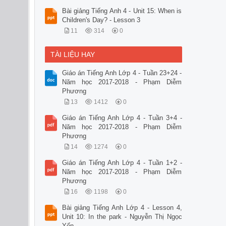
Bài giảng Tiếng Anh 4 - Unit 15: When is
Children's Day? - Lesson 3
11
314
0
TÀI LIỆU HAY
Giáo án Tiếng Anh Lớp 4 - Tuần 23+24 -
Năm học 2017-2018 - Phạm Diễm
Phương
13
1412
0
Giáo án Tiếng Anh Lớp 4 - Tuần 3+4 -
Năm học 2017-2018 - Phạm Diễm
Phương
14
1274
0
Giáo án Tiếng Anh Lớp 4 - Tuần 1+2 -
Năm học 2017-2018 - Phạm Diễm
Phương
16
1198
0
Bài giảng Tiếng Anh Lớp 4 - Lesson 4,
Unit 10: In the park - Nguyễn Thị Ngọc
Yến