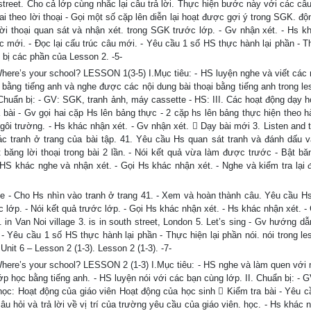
d street. Cho cả lớp cùng nhắc lại câu trả lời. Thực hiện bước này với các câu
i theo lời thoại - Gọi một số cặp lên diễn lại hoạt được gợi ý trong SGK. độ
 lời thoại quan sát và nhận xét. trong SGK trước lớp. - Gv nhận xét. - Hs k
c mới. - Đọc lại cấu trúc câu mới. - Yêu cầu 1 số HS thực hành lại phần - T
 bị các phần của Lesson 2. -5-
Where’s your school? LESSON 1(3-5) I.Mục tiêu: - HS luyện nghe và viết các 
 bằng tiếng anh và nghe được các nội dung bài thoại bằng tiếng anh trong les
 Chuẩn bị: - GV: SGK, tranh ảnh, máy cassette - HS: III. Các hoạt động dạy h
 bài - Gv gọi hai cặp Hs lên bảng thực - 2 cặp hs lên bảng thực hiện theo 
 ngôi trường. - Hs khác nhận xét. - Gv nhận xét.  Dạy bài mới 3. Listen and 
 tranh ở trang của bài tập. 41. Yêu cầu Hs quan sát tranh và đánh dấu v
băng lời thoại trong bài 2 lần. - Nói kết quả vừa làm được trước - Bật băng
 HS khác nghe và nhận xét. - Gọi Hs khác nhận xét. - Nghe và kiểm tra lại đ
ite - Cho Hs nhìn vào tranh ở trang 41. - Xem và hoàn thành câu. Yêu cầu Hs
c lớp. - Nói kết quả trước lớp. - Gọi Hs khác nhận xét. - Hs khác nhận xét. 
. in Van Noi village 3. is in south street, London 5. Let’s sing - Gv hướng d
- Yêu cầu 1 số HS thực hành lại phần - Thực hiện lại phần nói. nói trong le
nit 6 – Lesson 2 (1-3). Lesson 2 (1-3). -7-
Where’s your school? LESSON 2 (1-3) I.Mục tiêu: - HS nghe và làm quen với
ề lớp học bằng tiếng anh. - HS luyện nói với các bạn cùng lớp. II. Chuẩn bị: -
 học: Hoạt động của giáo viên Hoạt động của học sinh  Kiểm tra bài - Yêu c
u hỏi và trả lời về vị trí của trường yêu cầu của giáo viên. học. - Hs khác 