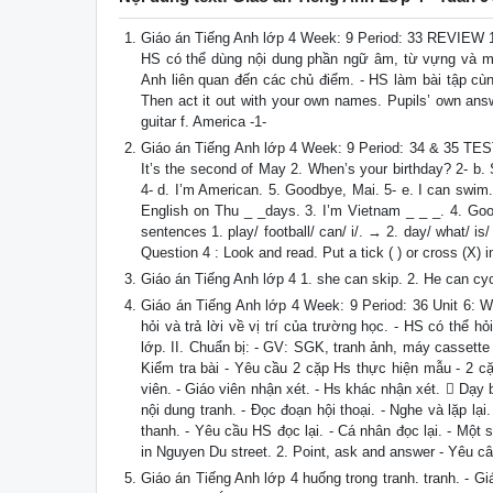
Giáo án Tiếng Anh lớp 4 Week: 9 Period: 33 REVIEW 1 
HS có thể dùng nội dung phần ngữ âm, từ vựng và mẫu 
Anh liên quan đến các chủ điểm. - HS làm bài tập cùng
Then act it out with your own names. Pupils’ own answ
guitar f. America -1-
Giáo án Tiếng Anh lớp 4 Week: 9 Period: 34 & 35 TEST
It’s the second of May 2. When’s your birthday? 2- b. 
4- d. I’m American. 5. Goodbye, Mai. 5- e. I can swim.
English on Thu _ _days. 3. I’m Vietnam _ _ _. 4. Go
sentences 1. play/ football/ can/ i/. → 2. day/ what/ is
Question 4 : Look and read. Put a tick ( ) or cross (X) i
Giáo án Tiếng Anh lớp 4 1. she can skip. 2. He can cycl
Giáo án Tiếng Anh lớp 4 Week: 9 Period: 36 Unit 6: 
hỏi và trả lời về vị trí của trường học. - HS có thể h
lớp. II. Chuẩn bị: - GV: SGK, tranh ảnh, máy cassette
Kiểm tra bài - Yêu cầu 2 cặp Hs thực hiện mẫu - 2 cặ
viên. - Giáo viên nhận xét. - Hs khác nhận xét.  Dạy
nội dung tranh. - Đọc đoạn hội thoại. - Nghe và lặp lại
thanh. - Yêu cầu HS đọc lại. - Cá nhân đọc lại. - Một
in Nguyen Du street. 2. Point, ask and answer - Yêu câ
Giáo án Tiếng Anh lớp 4 huống trong tranh. tranh. - Gi