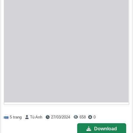
5 trang
Tú Anh
27/03/2024
658
0
Download