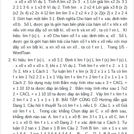
. x x0 x x0 Ví dụ 1. Tính A lim x2 2x 3 . x 1 Lời giải lim x2 2x 3 1
2 2 1 3 6. x 1 x3 8 Ví dụ 2. Tính lim . x 2 x2 4 Lời giải x3 8 (x 2)
(x2 2x 4) x2 2x 4 12 lim lim lim 3 x 2 x2 4 x 2 (x 2)(x 2) x 2 x 2 4
3. Giới hạn một bên 3.1. Định nghĩa Cho hàm số f x xác định trên
x0;b . Số L được gọi là giới hạn bên phải của hàm số f x khi x x0
nếu với mọi dãy số xn bất kì, x0 xn b và xn x0 , ta có f xn L . Kí
hiệu: lim f (x) L . x x0 Cho hàm số f x xác định trên a; x0 . Số L
được gọi là giới hạn bên trái của hàm số f x khi x x0 nếu với mọi
dãy số xn bất kì, a xn x0 và xn x0 , ta có f xn L . Trang 1/5 -
WordToan
Kí hiệu: lim f (x) L . x x0 3.2. Định lí lim f (x) L lim f (x) lim f (x) L
. x x0 x x0 x x0 x 3, khi x 1 Ví dụ 1. Tính lim f x với f x 2 . x 1 1
7x 2, khi x 1 Cách 1 : Tự luận lim f x lim (x 3) 2 x 1 x 1 Ta có lim
f x lim 1 7x2 2 2 x 1 x 1 Vậy lim f x lim f x 2 lim f x 2 x 1 x 1 x 1
Cách 2: Sử dụng máy tính Bấm máy tính như sau x 3 + CACL +
x 1 10 10 ta được đáp án bằng 2 . Bấm máy tính như sau 1 7x2
2 + CACL + x 1 10 10 ta được đáp án bằng 2 . Vậy lim f x lim f x
2 lim f x 2 x 1 x 1 x 1 B. BÀI TẬP CỦNG CỐ Hướng dẫn giải
Dạng 1: Câu hỏi lí thuyết Ta có lim f x L nếu L 0 . Câu 1. x x0 Giả
sử lim f x L . Trong các khẳng Chọn đáp án C. x x0 định sau,
khẳng định nào sai: A. lim f x L x x0 B. lim 3 f x 3 L x x0 C. lim f
x L x x0 D. lim f x L x x0 Dạng 2: f x xác định tại x Cách 1: Tự
luận 0 2 tan x 1 2tan x 1 B lim Câu 2. Tính B lim : sin x 1 x x sin
x 1 6 6 . 2 tan 1 4 3 6 6 4 3 6 A. . B. . C. . D. 1. B 9 sin 1 9 6