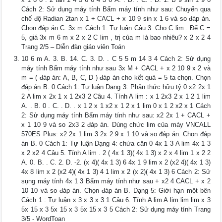
Cách 2: Sử dụng máy tính Bấm máy tính như sau: Chuyển qua
chế độ Radian 2tan x 1 + CACL + x 10 9 sin x 1 6 và so đáp án.
Chọn đáp án C. 3x m Cách 1: Tự luận Câu 3. Cho C lim . Để C =
5, giá 3x m 6 m x 2 x 2 C lim , trị của m là bao nhiêu? x 2 x 2 4
Trang 2/5 – Diễn đàn giáo viên Toán
10 6 m A. 3. B. 14. C. 3. D. . C 5 5 m 14 3 4 Cách 2: Sử dụng
máy tính Bấm máy tính như sau 3x M + CACL + x 2 10 9 x 2 và
m = ( đáp án: A, B, C, D ) đáp án cho kết quả = 5 ta chọn. Chọn
đáp án B. 0 Cách 1: Tự luận Dạng 3: Phân thức hữu tỷ 0 x2 2x 1
2 A lim x 2x 1 x 1 2x3 2 Câu 4. Tính A lim : x 1 2x3 2 x 1 2 1 lim
A. . B. 0 . C. . D. . x 1 2 x 1 x2 x 1 2 x 1 lim 0 x 1 2 x2 x 1 Cách
2: Sử dụng máy tính Bấm máy tính như sau: x2 2x 1 + CACL +
x 1 10 9 và so 2x3 2 đáp án. Dùng chức lim của máy VNCALL
570ES Plus: x2 2x 1 lim 3 2x 2 9 x 1 10 và so đáp án. Chọn đáp
án B. 0 Cách 1: Tự luận Dạng 4: chứa căn 0 4x 1 3 A lim 4x 1 3
x 2 x2 4 Câu 5. Tính A lim . 2 ( 4x 1 3)( 4x 1 3) x 2 x 4 lim 1 x 2 2
A. 0. B. . C. 2. D. -2. (x 4)( 4x 1 3) 6 4x 1 9 lim x 2 (x2 4)( 4x 1 3)
4x 8 lim x 2 (x2 4)( 4x 1 3) 4 1 lim x 2 (x 2)( 4x 1 3) 6 Cách 2: Sử
sụng máy tính 4x 1 3 Bấm máy tính như sau + x2 4 CACL + x 2
10 10 và so đáp án. Chọn đáp án B. Dạng 5: Giới hạn một bên
Cách 1 : Tự luận x 3 x 3 x 3 1 Câu 6. Tính A lim A lim lim lim x 3
5x 15 x 3 5x 15 x 3 5x 15 x 3 5 Cách 2: Sử dụng máy tính Trang
3/5 - WordToan