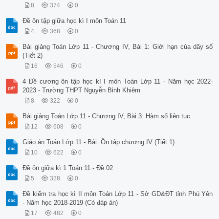
8
374
0
Đề ôn tập giữa học kì I môn Toán 11
4
368
0
Bài giảng Toán Lớp 11 - Chương IV, Bài 1: Giới hạn của dãy số
(Tiết 2)
16
546
0
4 Đề cương ôn tập học kì I môn Toán Lớp 11 - Năm học 2022-
2023 - Trường THPT Nguyễn Bỉnh Khiêm
8
322
0
Bài giảng Toán Lớp 11 - Chương IV, Bài 3: Hàm số liên tục
12
608
0
Giáo án Toán Lớp 11 - Bài: Ôn tập chương IV (Tiết 1)
10
622
0
Đề ôn giữa kì 1 Toán 11 - Đề 02
5
328
0
Đề kiểm tra học kì II môn Toán Lớp 11 - Sở GD&ĐT tỉnh Phú Yên
- Năm học 2018-2019 (Có đáp án)
17
482
0