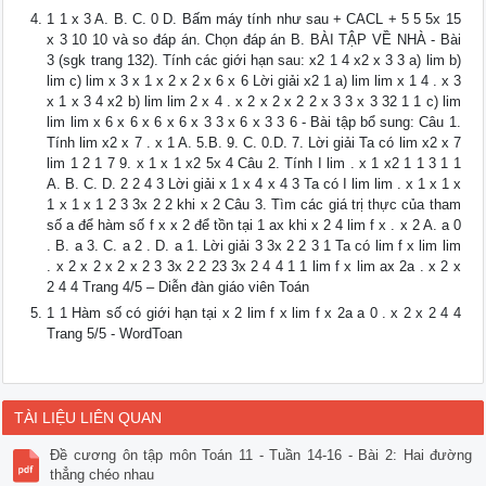
1 1 x 3 A. B. C. 0 D. Bấm máy tính như sau + CACL + 5 5 5x 15
x 3 10 10 và so đáp án. Chọn đáp án B. BÀI TẬP VỀ NHÀ - Bài
3 (sgk trang 132). Tính các giới hạn sau: x2 1 4 x2 x 3 3 a) lim b)
lim c) lim x 3 x 1 x 2 x 2 x 6 x 6 Lời giải x2 1 a) lim lim x 1 4 . x 3
x 1 x 3 4 x2 b) lim lim 2 x 4 . x 2 x 2 x 2 2 x 3 3 x 3 32 1 1 c) lim
lim lim x 6 x 6 x 6 x 6 x 3 3 x 6 x 3 3 6 - Bài tập bổ sung: Câu 1.
Tính lim x2 x 7 . x 1 A. 5.B. 9. C. 0.D. 7. Lời giải Ta có lim x2 x 7
lim 1 2 1 7 9. x 1 x 1 x2 5x 4 Câu 2. Tính I lim . x 1 x2 1 1 3 1 1
A. B. C. D. 2 2 4 3 Lời giải x 1 x 4 x 4 3 Ta có I lim lim . x 1 x 1 x
1 x 1 x 1 2 3 3x 2 2 khi x 2 Câu 3. Tìm các giá trị thực của tham
số a để hàm số f x x 2 để tồn tại 1 ax khi x 2 4 lim f x . x 2 A. a 0
. B. a 3. C. a 2 . D. a 1. Lời giải 3 3x 2 2 3 1 Ta có lim f x lim lim
. x 2 x 2 x 2 x 2 3 3x 2 2 23 3x 2 4 4 1 1 lim f x lim ax 2a . x 2 x
2 4 4 Trang 4/5 – Diễn đàn giáo viên Toán
1 1 Hàm số có giới hạn tại x 2 lim f x lim f x 2a a 0 . x 2 x 2 4 4
Trang 5/5 - WordToan
TÀI LIỆU LIÊN QUAN
Đề cương ôn tập môn Toán 11 - Tuần 14-16 - Bài 2: Hai đường
thẳng chéo nhau