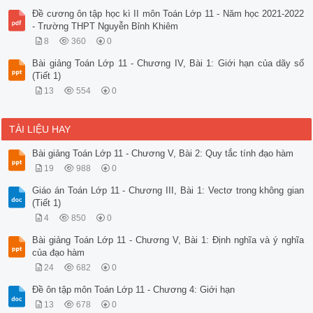
Đề cương ôn tập học kì II môn Toán Lớp 11 - Năm học 2021-2022
- Trường THPT Nguyễn Bỉnh Khiêm
8
360
0
Bài giảng Toán Lớp 11 - Chương IV, Bài 1: Giới hạn của dãy số
(Tiết 1)
13
554
0
TÀI LIỆU HAY
Bài giảng Toán Lớp 11 - Chương V, Bài 2: Quy tắc tính đạo hàm
19
988
0
Giáo án Toán Lớp 11 - Chương III, Bài 1: Vectơ trong không gian
(Tiết 1)
4
850
0
Bài giảng Toán Lớp 11 - Chương V, Bài 1: Định nghĩa và ý nghĩa
của đạo hàm
24
682
0
Đề ôn tập môn Toán Lớp 11 - Chương 4: Giới hạn
13
678
0