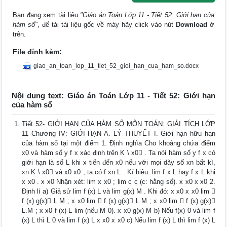
Bạn đang xem tài liệu
"Giáo án Toán Lớp 11 - Tiết 52: Giới hạn của
hàm số"
, để tải tài liệu gốc về máy hãy click vào nút
Download
ở
trên.
File đính kèm:
giao_an_toan_lop_11_tiet_52_gioi_han_cua_ham_so.docx
Nội dung text: Giáo án Toán Lớp 11 - Tiết 52: Giới hạn
của hàm số
Tiết 52- GIỚI HẠN CỦA HÀM SỐ MÔN TOÁN: GIẢI TÍCH LỚP
11 Chương IV: GIỚI HẠN A. LÝ THUYẾT I. Giới hạn hữu hạn
của hàm số tại một điểm 1. Định nghĩa Cho khoảng chứa điểm
x0 và hàm số y f x xác định trên K \ x0 . Ta nói hàm số y f x có
giới hạn là số L khi x tiến đến x0 nếu với mọi dãy số xn bất kì,
xn K \ x0 và x0 x0 , ta có f xn L . Kí hiệu: lim f x L hay f x L khi
x x0 . x x0 Nhận xét: lim x x0 ; lim c c (c: hằng số). x x0 x x0 2.
Định lí a) Giả sử lim f (x) L và lim g(x) M . Khi đó: x x0 x x0 lim 
f (x) g(x) L M ; x x0 lim  f (x) g(x) L M ; x x0 lim  f (x).g(x)
L.M ; x x0 f (x) L lim (nếu M 0). x x0 g(x) M b) Nếu f(x) 0 và lim f
(x) L thì L 0 và lim f (x) L x x0 x x0 c) Nếu lim f (x) L thì lim f (x) L