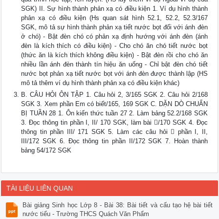
SGK) II. Sự hình thành phản xạ có điều kiện 1. Ví dụ hình thành
phản xạ có điều kiện (Hs quan sát hình 52.1, 52.2, 52.3/167
SGK, mô tả sự hình thành phản xạ tiết nước bọt đối với ánh đèn
ở chó) - Bật đèn chó có phản xạ định hướng với ánh đèn (ánh
đèn là kích thích có điều kiện) - Cho chó ăn chó tiết nước bọt
(thức ăn là kích thích không điều kiện) - Bật đèn rồi cho chó ăn
nhiều lần ánh đèn thành tín hiệu ăn uống - Chỉ bật đèn chó tiết
nước bọt phản xạ tiết nước bọt với ánh đèn được thành lập (HS
mô tả thêm ví dụ hình thành phản xạ có điều kiện khác)
B. CÂU HỎI ÔN TẬP 1. Câu hỏi 2, 3/165 SGK 2. Câu hỏi 2/168
SGK 3. Xem phần Em có biết/165, 169 SGK C. DẶN DÒ CHUẨN
BỊ TUẦN 28 1. Ôn kiến thức tuần 27 2. Làm bảng 52.2/168 SGK
3. Đọc thông tin phần I, II/ 170 SGK, làm bài /170 SGK 4. Đọc
thông tin phần III/ 171 SGK 5. Làm các câu hỏi  phần I, II,
III/172 SGK 6. Đọc thông tin phần II/172 SGK 7. Hoàn thành
bảng 54/172 SGK
TÀI LIỆU LIÊN QUAN
Bài giảng Sinh học Lớp 8 - Bài 38: Bài tiết và cấu tạo hệ bài tiết
nước tiểu - Trường THCS Quách Văn Phẩm