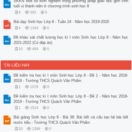
SKKN Một số kinh nghiệm trong phương pháp giáo dục giới tính
tuổi vị thành niên ở chương trình sinh học 8
8
392
0
Bài dạy Sinh học Lớp 8 - Tuần 24 - Năm học 2019-2020
4
1344
0
Đề khảo sát chất lượng học kì I môn Sinh học Lớp 8 - Năm học
2021-2022 (Có đáp án)
10
464
0
TÀI LIỆU HAY
Đề kiểm tra học kì I môn Sinh học Lớp 8 - Đề 1 - Năm học 2018-
2019 - Trường THCS Quách Văn Phẩm
1
1578
0
Đề kiểm tra học kì I môn Sinh học Lớp 8 - Đề 2 - Năm học 2018-
2019 - Trường THCS Quách Văn Phẩm
1
1524
0
Bài giảng Sinh học Lớp 8 - Bài 38: Bài tiết và cấu tạo hệ bài tiết
nước tiểu - Trường THCS Quách Văn Phẩm
20
1396
0