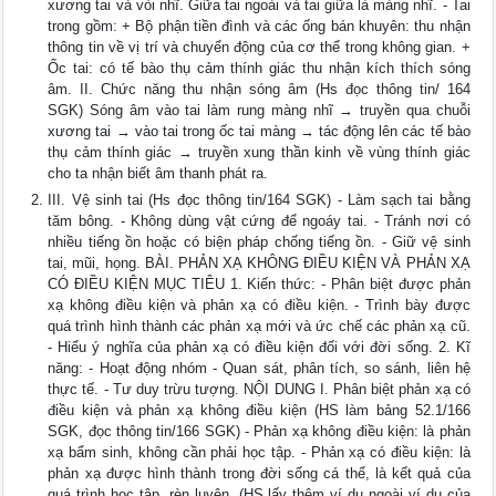
xương tai và vòi nhĩ. Giữa tai ngoài và tai giữa là màng nhĩ. - Tai
trong gồm: + Bộ phận tiền đình và các ống bán khuyên: thu nhận
thông tin về vị trí và chuyển động của cơ thể trong không gian. +
Ốc tai: có tế bào thụ cảm thính giác thu nhận kích thích sóng
âm. II. Chức năng thu nhận sóng âm (Hs đọc thông tin/ 164
SGK) Sóng âm vào tai làm rung màng nhĩ → truyền qua chuỗi
xương tai → vào tai trong ốc tai màng → tác động lên các tế bào
thụ cảm thính giác → truyền xung thần kinh về vùng thính giác
cho ta nhận biết âm thanh phát ra.
III. Vệ sinh tai (Hs đọc thông tin/164 SGK) - Làm sạch tai bằng
tăm bông. - Không dùng vật cứng để ngoáy tai. - Tránh nơi có
nhiều tiếng ồn hoặc có biện pháp chống tiếng ồn. - Giữ vệ sinh
tai, mũi, họng. BÀI. PHẢN XẠ KHÔNG ĐIỀU KIỆN VÀ PHẢN XẠ
CÓ ĐIỀU KIỆN MỤC TIÊU 1. Kiến thức: - Phân biệt được phản
xạ không điều kiện và phản xạ có điều kiện. - Trình bày được
quá trình hình thành các phản xạ mới và ức chế các phản xạ cũ.
- Hiểu ý nghĩa của phản xạ có điều kiện đối với đời sống. 2. Kĩ
năng: - Hoạt động nhóm - Quan sát, phân tích, so sánh, liên hệ
thực tế. - Tư duy trừu tượng. NỘI DUNG I. Phân biệt phản xạ có
điều kiện và phản xạ không điều kiện (HS làm bảng 52.1/166
SGK, đọc thông tin/166 SGK) - Phản xạ không điều kiện: là phản
xạ bẩm sinh, không cần phải học tập. - Phản xạ có điều kiện: là
phản xạ được hình thành trong đời sống cá thể, là kết quả của
quá trình học tập, rèn luyện. (HS lấy thêm ví dụ ngoài ví dụ của