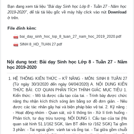
Bạn đang xem tài liệu
"Bài dạy Sinh học Lớp 8 - Tuần 27 - Năm học
2019-2020"
, để tải tài liệu gốc về máy hãy click vào nút
Download
ở trên.
File đính kèm:
bai_day_sinh_hoc_lop_8_tuan_27_nam_hoc_2019_2020.pdf
SINH 8_HD_TUAN 27.pdf
Nội dung text: Bài dạy Sinh học Lớp 8 - Tuần 27 - Năm
học 2019-2020
HỆ THỐNG KIẾN THỨC – KỸ NĂNG - MÔN: SINH 8 TUẦN 27
(Từ ngày 30/3/2020 đến ngày 04/04/2020) A. NỘI DUNG KIẾN
THỨC BÀI. CƠ QUAN PHÂN TÍCH THÍNH GIÁC MỤC TIÊU 1.
Kiến thức: - Mô tả được cấu tạo của tai. - Trình bày được chức
năng thu nhận kích thích sóng âm bằng sơ đồ đơn giản. - Nêu
được các tác nhân gây hại và biện pháp bảo vệ tai. 2. Kỹ năng :
- Hoạt động nhóm - Quan sát, xử lí thông tin - Xử lí tình huống -
Phân tích, tư duy trừu tượng. NỘI DUNG I. Cấu tạo của tai (Hs
quan sát hình 51.1/162 SGK, làm BT điền từ /162 SGK) Tai gồm
3 phần: - Tai ngoài gồm: vành tai và ống tai. - Tai giữa gồm chuỗi