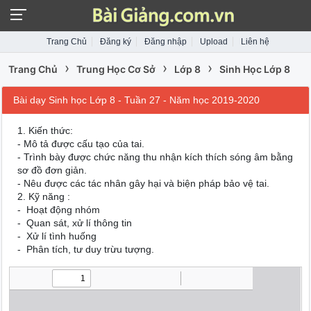
Trang Chủ
Đăng ký
Đăng nhập
Upload
Liên hệ
›
›
›
Trang Chủ
Trung Học Cơ Sở
Lớp 8
Sinh Học Lớp 8
Bài dạy Sinh học Lớp 8 - Tuần 27 - Năm học 2019-2020
1. Kiến thức:
- Mô tả được cấu tạo của tai.
- Trình bày được chức năng thu nhận kích thích sóng âm bằng
sơ đồ đơn giản.
- Nêu được các tác nhân gây hại và biện pháp bảo vệ tai.
2. Kỹ năng :
- Hoạt động nhóm
- Quan sát, xử lí thông tin
- Xử lí tình huống
- Phân tích, tư duy trừu tượng.