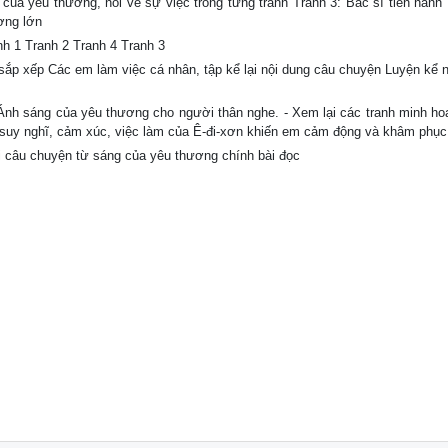
ủa yêu thương, nói về sự việc trong từng tranh Tranh 3: Bác sĩ tiến hành 
ơng lớn
nh 1 Tranh 2 Tranh 4 Tranh 3
sắp xếp Các em làm việc cá nhân, tập kể lại nội dung câu chuyện Luyện kể 
Ánh sáng của yêu thương cho người thân nghe. - Xem lại các tranh minh ho
g suy nghĩ, cảm xúc, việc làm của Ê-đi-xơn khiến em cảm động và khâm phục
i câu chuyện từ sáng của yêu thương chính bài đọc