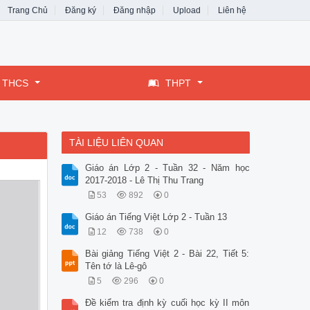
Trang Chủ
Đăng ký
Đăng nhập
Upload
Liên hệ
THCS
THPT
TÀI LIỆU LIÊN QUAN
Giáo án Lớp 2 - Tuần 32 - Năm học
2017-2018 - Lê Thị Thu Trang
53
892
0
Giáo án Tiếng Việt Lớp 2 - Tuần 13
12
738
0
Bài giảng Tiếng Việt 2 - Bài 22, Tiết 5:
Tên tớ là Lê-gô
5
296
0
Đề kiểm tra định kỳ cuối học kỳ II môn