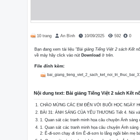
10 trang
An Bình
10/09/2025
592
0
Bạn đang xem tài liệu
"Bài giảng Tiếng Việt 2 sách Kết nố
về máy hãy click vào nút
Download
ở trên.
File đính kèm:
bai_giang_tieng_viet_2_sach_ket_noi_tri_thuc_bai_
Nội dung text: Bài giảng Tiếng Việt 2 sách Kết nố
CHÀO MỪNG CÁC EM ĐẾN VỚI BUỔI HỌC NGÀY 
BÀI 31: ÁNH SÁNG CỦA YÊU THƯƠNG Tiết 4. Nói và
1. Quan sát các tranh minh họa câu chuyện Ánh sáng c
1. Quan sát các tranh minh họa câu chuyện Ánh sáng 
2: Ê-đi-sơn chạy đi tìm Ê-đi-sơn lo lắng ngồi bên mẹ b