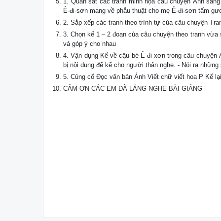
1. Quan sát các tranh minh họa câu chuyện Ánh sáng c
Ê-đi-sơn mang về phẫu thuật cho mẹ Ê-đi-sơn tấm gư
2. Sắp xếp các tranh theo trình tự của câu chuyện Tra
3. Chọn kể 1 – 2 đoạn của câu chuyện theo tranh vừa 
và góp ý cho nhau
4. Vận dụng Kể về cậu bé Ê-đi-xơn trong câu chuyện 
bị nội dung để kể cho người thân nghe. - Nói ra nhữn
5. Củng cố Đọc văn bản Ánh Viết chữ viết hoa P Kể lạ
CẢM ƠN CÁC EM ĐÃ LẮNG NGHE BÀI GIẢNG