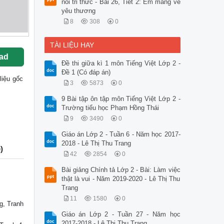
nối tri thức - Bài 26, Tiết 2: Em mang về
yêu thương
8
308
0
TÀI LIỆU HAY
ad
Đề thi giữa kì 1 môn Tiếng Việt Lớp 2 -
Đề 1 (Có đáp án)
 liệu gốc
3
5873
0
9 Bài tập ôn tập môn Tiếng Việt Lớp 2 -
Trường tiểu học Phạm Hồng Thái
9
3490
0
Giáo án Lớp 2 - Tuần 6 - Năm học 2017-
2018 - Lê Thị Thu Trang
)
42
2854
0
Bài giảng Chính tả Lớp 2 - Bài: Làm việc
thật là vui - Năm 2019-2020 - Lê Thị Thu
Trang
11
1580
0
g, Tranh
Giáo án Lớp 2 - Tuần 27 - Năm học
2017-2018 - Lê Thị Thu Trang