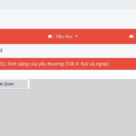
Tiểu Học
 2
i 31: Ánh sáng của yêu thương (Tiết 4: Nói và nghe)