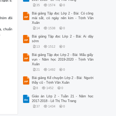
Tranh 4:
35
1574
0
Bài giảng Tập đọc Lớp 2 - Bài: Có công
nhóm đôi
mài sắt, có ngày nên kim - Trịnh Văn
Xuân
14
1538
0
ạ, chuẩn
.
Bài giảng Tập đọc Lớp 2 - Bài: Ai dậy
sớm
13
1512
0
Bài giảng Tập đọc Lớp 2 - Bài: Mẩu giấy
vụn - Năm học 2019-2020 - Trịnh Văn
Xuân
21
1492
0
Bài giảng Kể chuyện Lớp 2 - Bài: Người
thầy cũ - Trịnh Văn Xuân
8
1452
0
Giáo án Lớp 2 - Tuần 21 - Năm học
2017-2018 - Lê Thị Thu Trang
37
1434
0