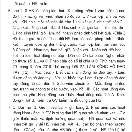
kết quả ra -HS trả lời.
sao ? -3 HS lên bảng làm bài. -Khi cộng thêm 1 vào một số nào
đó thì khác gì với việc nhân số đó với 1 ? -Cả lớp làm bài vào
vở. -Khi chia một số nào đó cho 1 thì kết quả như thế nào ? -
Nhận xét. -Nhận xét . Bài 3: Học sinh khá, giỏi làm. Tổ chức thi -
1 Học sinh khá, giỏi làm. nối nhanh phép tính với kết quả. -Chia 2
đội tham gia thi nối -Theo dõi HS làm bài. các phép tính . -Nhận
xét , tuyên dương đội thắng cuộc. -Cả lớp làm bài vào vở.
3.Củng cố : Hôm nay học bài gì? -Nhận xét. -Nhận xét tiết học. -
HS trả lời. Hoạt động nối tiếp : Dặn dò- Ôn lại phép -Nghe. nhân
có thừa số là 1 và 0. Phép chia có số bị chia là 0. Thứ năm ngày
29 tháng 3 năm 2018 Thủ cơng Tiết 27: LÀM ĐỒNG HỒ ĐEO
TAY (T1) I. Mục tiêu: - Biết cách làm đồng hồ đeo tay. - Làm
được đồng hồ đeo tay. - Với hs khéo tay: Làm được đồng hồ đeo
tay. Đồng hồ cân đối. II. Giáo viên chuẩn bị. - Mẫu đồng hồ đeo
tay, tranh vẽ phóng to các bước, kéo, hồ . III. Các hoạt động dạy
học chủ yếu: Hoạt động của Thầy Hoạt động của Trò A. Khởi
động - Hát B. Kiểm tra GV kiểm tra đồ dùng của HS
C. Bài mới 1. Giới thiệu bài – ghi bảng 2. Phát triển các hoạt
động Hoạt động 1: GV hướng dẫn HS quan sát và nhận xét. - GV
giới thiệu mẫu và định hướng quan sát, - HS quan sát và nêu
nhận xét gợi ý để HS nhận xét: vật liệu, các bộ phận theo hướng
dẫn. - GV đặt câu hỏi cho HS liên hệ thực tế về - HS liên hệ trả