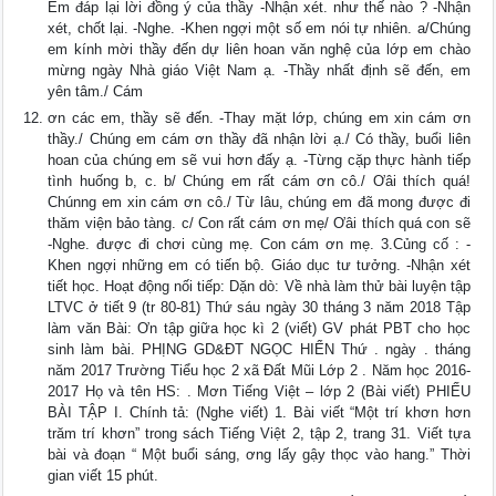
Em đáp lại lời đồng ý của thầy -Nhận xét. như thế nào ? -Nhận
xét, chốt lại. -Nghe. -Khen ngợi một số em nói tự nhiên. a/Chúng
em kính mời thầy đến dự liên hoan văn nghệ của lớp em chào
mừng ngày Nhà giáo Việt Nam ạ. -Thầy nhất định sẽ đến, em
yên tâm./ Cám
ơn các em, thầy sẽ đến. -Thay mặt lớp, chúng em xin cám ơn
thầy./ Chúng em cám ơn thầy đã nhận lời ạ./ Có thầy, buổi liên
hoan của chúng em sẽ vui hơn đấy ạ. -Từng cặp thực hành tiếp
tình huống b, c. b/ Chúng em rất cám ơn cô./ Ơâi thích quá!
Chúnng em xin cám ơn cô./ Từ lâu, chúng em đã mong được đi
thăm viện bảo tàng. c/ Con rất cám ơn mẹ/ Ơâi thích quá con sẽ
-Nghe. được đi chơi cùng mẹ. Con cám ơn mẹ. 3.Củng cố : -
Khen ngợi những em có tiến bộ. Giáo dục tư tưởng. -Nhận xét
tiết học. Hoạt động nối tiếp: Dặn dò: Về nhà làm thử bài luyện tập
LTVC ở tiết 9 (tr 80-81) Thứ sáu ngày 30 tháng 3 năm 2018 Tập
làm văn Bài: Ơn tập giữa học kì 2 (viết) GV phát PBT cho học
sinh làm bài. PHỊNG GD&ĐT NGỌC HIỂN Thứ . ngày . tháng
năm 2017 Trường Tiểu học 2 xã Đất Mũi Lớp 2 . Năm học 2016-
2017 Họ và tên HS: . Mơn Tiếng Việt – lớp 2 (Bài viết) PHIẾU
BÀI TẬP I. Chính tả: (Nghe viết) 1. Bài viết “Một trí khơn hơn
trăm trí khơn” trong sách Tiếng Việt 2, tập 2, trang 31. Viết tựa
bài và đoạn “ Một buổi sáng, ơng lấy gậy thọc vào hang.” Thời
gian viết 15 phút.