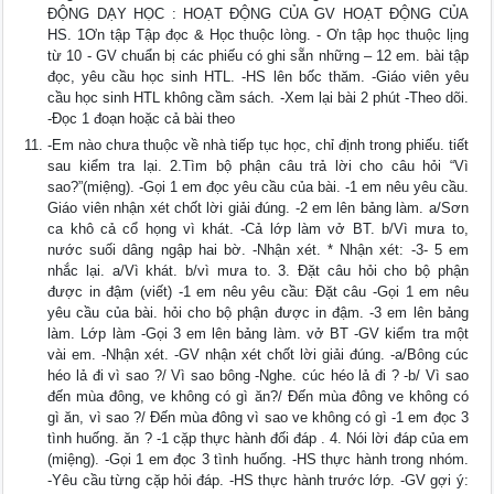
ĐỘNG DẠY HỌC : HOẠT ĐỘNG CỦA GV HOẠT ĐỘNG CỦA
HS. 1Ơn tập Tập đọc & Học thuộc lòng. - Ơn tập học thuộc lịng
từ 10 - GV chuẩn bị các phiếu có ghi sẵn những – 12 em. bài tập
đọc, yêu cầu học sinh HTL. -HS lên bốc thăm. -Giáo viên yêu
cầu học sinh HTL không cầm sách. -Xem lại bài 2 phút -Theo dõi.
-Đọc 1 đoạn hoặc cả bài theo
-Em nào chưa thuộc về nhà tiếp tục học, chỉ định trong phiếu. tiết
sau kiểm tra lại. 2.Tìm bộ phận câu trả lời cho câu hỏi “Vì
sao?”(miệng). -Gọi 1 em đọc yêu cầu của bài. -1 em nêu yêu cầu.
Giáo viên nhận xét chốt lời giải đúng. -2 em lên bảng làm. a/Sơn
ca khô cả cổ họng vì khát. -Cả lớp làm vở BT. b/Vì mưa to,
nước suối dâng ngập hai bờ. -Nhận xét. * Nhận xét: -3- 5 em
nhắc lại. a/Vì khát. b/vì mưa to. 3. Đặt câu hỏi cho bộ phận
được in đậm (viết) -1 em nêu yêu cầu: Đặt câu -Gọi 1 em nêu
yêu cầu của bài. hỏi cho bộ phận được in đậm. -3 em lên bảng
làm. Lớp làm -Gọi 3 em lên bảng làm. vở BT -GV kiểm tra một
vài em. -Nhận xét. -GV nhận xét chốt lời giải đúng. -a/Bông cúc
héo lả đi vì sao ?/ Vì sao bông -Nghe. cúc héo lả đi ? -b/ Vì sao
đến mùa đông, ve không có gì ăn?/ Đến mùa đông ve không có
gì ăn, vì sao ?/ Đến mùa đông vì sao ve không có gì -1 em đọc 3
tình huống. ăn ? -1 cặp thực hành đối đáp . 4. Nói lời đáp của em
(miệng). -Gọi 1 em đọc 3 tình huống. -HS thực hành trong nhóm.
-Yêu cầu từng cặp hỏi đáp. -HS thực hành trước lớp. -GV gợi ý: