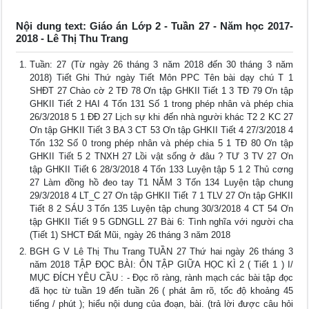
Nội dung text: Giáo án Lớp 2 - Tuần 27 - Năm học 2017-
2018 - Lê Thị Thu Trang
Tuần: 27 (Từ ngày 26 tháng 3 năm 2018 đến 30 tháng 3 năm
2018) Tiết Ghi Thứ ngày Tiết Môn PPC Tên bài dạy chú T 1
SHĐT 27 Chào cờ 2 TĐ 78 Ơn tập GHKII Tiết 1 3 TĐ 79 Ơn tập
GHKII Tiết 2 HAI 4 Tốn 131 Số 1 trong phép nhân và phép chia
26/3/2018 5 1 ĐĐ 27 Lịch sự khi đến nhà người khác T2 2 KC 27
Ơn tập GHKII Tiết 3 BA 3 CT 53 Ơn tập GHKII Tiết 4 27/3/2018 4
Tốn 132 Số 0 trong phép nhân và phép chia 5 1 TĐ 80 Ơn tập
GHKII Tiết 5 2 TNXH 27 Lồi vật sống ở đâu ? TƯ 3 TV 27 Ơn
tập GHKII Tiết 6 28/3/2018 4 Tốn 133 Luyện tập 5 1 2 Thủ cơng
27 Làm đồng hồ đeo tay T1 NĂM 3 Tốn 134 Luyện tập chung
29/3/2018 4 LT_C 27 Ơn tập GHKII Tiết 7 1 TLV 27 Ơn tập GHKII
Tiết 8 2 SÁU 3 Tốn 135 Luyện tập chung 30/3/2018 4 CT 54 Ơn
tập GHKII Tiết 9 5 GDNGLL 27 Bài 6: Tình nghĩa với người cha
(Tiết 1) SHCT Đất Mũi, ngày 26 tháng 3 năm 2018
BGH G V Lê Thị Thu Trang TUẦN 27 Thứ hai ngày 26 tháng 3
năm 2018 TẬP ĐỌC BÀI: ÔN TẬP GIỮA HỌC KÌ 2 ( Tiết 1 ) I/
MỤC ĐÍCH YÊU CẦU : - Đọc rõ ràng, rành mạch các bài tập đọc
đã học từ tuần 19 đến tuần 26 ( phát âm rõ, tốc độ khoảng 45
tiếng / phút ); hiểu nội dung của đoạn, bài. (trả lời được câu hỏi