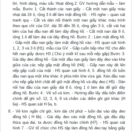
lời. hình dáng, màu sắc Hoạt động 2: GV hướng dẫn mẫu – làm
mẫu. Bước 1: Cắt thành các nan giấy. - Cắt một nan giấy màu
nhạt dài 24 ô, rộng 3 ô để làm mặt đồng hồ. - HS nghe – quan sát
tranh quy - Cắt và dán nối thành một nan giấy khác màu trình
theo que chỉ của GV. dài 30 đến 35 ô, rộng gần 3 ô, cắt vát hai
bên của hai đầu nan để làm dây đồng hồ. - Cắt một nan dài 8 ô,
rộng 1 ô để làm đai cài dây đồng hồ. Bước 2 : Làm mặt đồng hồ.
- Gấp một đầu nan giấy làm mặt đồng hồ vào - HS quan sát hình
1, 2, 3 và 3 ô (H1). mẫu của GV. - Gấp cuốn tiếp như H2 cho đến
hết nan giấy được H3 ( Chú ý miết kĩ sau mỗi nếp gấp) Bước 3:
Gài dây đeo đồng hồ - Gài một đầu nan giấy làm dây đeo vào khe
giữa của các nếp gấp mặt đồng hồ (H4). - Gấp nan này đè lên
nếp gấp cuối của mặt - HS quan sát hình 4, 5. đồng hồ rồi luồn
đầu nan qua một khe khác ở phía trên khe vừa gài. Kéo đầu nan
cho nếp gấp khít chặt để giữ mặt đồng hồ và dây đeo.( H5) - Dán
nối hai đầu của nan giấy dài 8 ô, rộng 1 ô làm đai để giữ dây
đồng hồ. Bước 4 : Vẽ số và kim. - Hướng dẫn lấy dấu bốn điểm
chính để ghi số: 12, 3, 6, 9 và chấm các điểm ghi giờ khác (H
6a) - HS quan sát H 6a, b.
- Vẽ kim ngắn chỉ giờ, kim dài chỉ phút – luồn đai vào dây đeo
đồng hồ ( H 6b). - Gài dây đeo vào mặt đồng hồ, gài đầu dây
thừa qua đai, ta được đồng hồ hoàn chỉnh (H7). - HS quan sát
hình 7. - GV tổ chức cho HS tập làm đồng hồ đeo tay bằng giấy