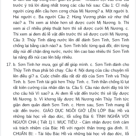
trước ý trả lời đúng nhất trong các câu hỏi sau: Câu 1: Cĩ mấy
người cùng đến cầu hơn cơng chúa Mị Nương? a. Một người b.
Hai người c. Ba người Câu 2: Hùng Vương phân xử như thế
nào? a. Thi xem ai khỏe hơn sẽ được cưới Mị Nương. b. Thi
xem ai cĩ nhiều phép thuật hơn thì sẽ được cưới Mị Nương. c.
Thi xem ai đem đủ lễ vật đến trước thì sẽ được cưới Mị Nương.
Câu 3: Thủy Tinh dâng nước lên để đánh Sơn Tinh, Sơn Tinh
chống lại bằng cách nào? a. Sơn Tinh bốc từng quả đồi, dời từng
dãy núi để chặn dịng nước, nước lên cao bao nhiêu thì Sơn Tinh
lại nâng đồi núi cao lên bấy nhiêu.
b. Sơn Tinh hơ mưa, gọi giĩ để giúp mình. c. Sơn Tinh đánh cho
Thủy Tinh thua phải bỏ chạy. Câu 4: Nội dung của câu chuyện nĩi
lên điều gì? a. Cuộc chiến đấu rất dữ dội của Sơn Tinh và Thủy
Tinh. b. Sơn Tinh tài giỏi hơn Thủy Tinh. c. Tinh thần chống lũ lụt
rất kiên cường của nhân dân ta. Câu 5: Câu nào dưới đây trả lời
cho câu hỏi Vì sao? a. Ai đem lễ vật đến trước thì sẽ lấy được
Mị Nương. b. Vì khơng lấy được Mị Nương nên Thủy Tinh tức
giận đem quân đánh Sơn Tinh. c. Hơm sau, Sơn Tinh mang lễ
vật đến trước. GIÁO DỤC NGỒI GIỜ LÊN LỚP Bác Hồ và
những bài học về đạo đức, lối sống Bài 6: TÌNH NGHĨA VỚI
NGƯỜI CHA ( Tiết 1) I. MỤC TIÊU: - Cảm nhận được tình cảm
và trách nhiệm của Bác Hồ với người thân trong gia đình. II.
CHUẨN BỊ: - Tài liệu Bác Hồ và những bài học về đạo đức, lối