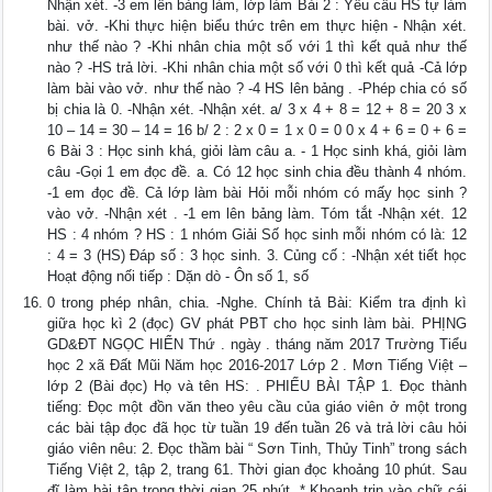
Nhận xét. -3 em lên bảng làm, lớp làm Bài 2 : Yêu cầu HS tự làm
bài. vở. -Khi thực hiện biểu thức trên em thực hiện - Nhận xét.
như thế nào ? -Khi nhân chia một số với 1 thì kết quả như thế
nào ? -HS trả lời. -Khi nhân chia một số với 0 thì kết quả -Cả lớp
làm bài vào vở. như thế nào ? -4 HS lên bảng . -Phép chia có số
bị chia là 0. -Nhận xét. -Nhận xét. a/ 3 x 4 + 8 = 12 + 8 = 20 3 x
10 – 14 = 30 – 14 = 16 b/ 2 : 2 x 0 = 1 x 0 = 0 0 x 4 + 6 = 0 + 6 =
6 Bài 3 : Học sinh khá, giỏi làm câu a. - 1 Học sinh khá, giỏi làm
câu -Gọi 1 em đọc đề. a. Có 12 học sinh chia đều thành 4 nhóm.
-1 em đọc đề. Cả lớp làm bài Hỏi mỗi nhóm có mấy học sinh ?
vào vở. -Nhận xét . -1 em lên bảng làm. Tóm tắt -Nhận xét. 12
HS : 4 nhóm ? HS : 1 nhóm Giải Số học sinh mỗi nhóm có là: 12
: 4 = 3 (HS) Đáp số : 3 học sinh. 3. Củng cố : -Nhận xét tiết học
Hoạt động nối tiếp : Dặn dò - Ôn số 1, số
0 trong phép nhân, chia. -Nghe. Chính tả Bài: Kiểm tra định kì
giữa học kì 2 (đọc) GV phát PBT cho học sinh làm bài. PHỊNG
GD&ĐT NGỌC HIỂN Thứ . ngày . tháng năm 2017 Trường Tiểu
học 2 xã Đất Mũi Năm học 2016-2017 Lớp 2 . Mơn Tiếng Việt –
lớp 2 (Bài đọc) Họ và tên HS: . PHIẾU BÀI TẬP 1. Đọc thành
tiếng: Đọc một đồn văn theo yêu cầu của giáo viên ở một trong
các bài tập đọc đã học từ tuần 19 đến tuần 26 và trả lời câu hỏi
giáo viên nêu: 2. Đọc thầm bài “ Sơn Tinh, Thủy Tinh” trong sách
Tiếng Việt 2, tập 2, trang 61. Thời gian đọc khoảng 10 phút. Sau
đĩ làm bài tập trong thời gian 25 phút. * Khoanh trịn vào chữ cái