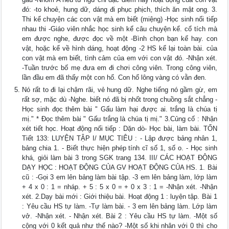
đó: -to khoẻ, hung dữ, dáng đi phục phịch, thích ăn mật ong. 3.
Thi kể chuyện các con vật mà em biết (miệng) -Học sinh nối tiếp
nhau thi -Giáo viên nhắc học sinh kể câu chuyện kể. cổ tích mà
em được nghe, được đọc về một -Bình chọn bạn kể hay. con
vật, hoặc kể về hình dáng, hoạt động -2 HS kể lại toàn bài. của
con vật mà em biết, tình cảm của em với con vật đó. -Nhận xét.
-Tuần trước bố mẹ đưa em đi chơi công viên. Trong công viên,
lần đầu em đã thấy một con hổ. Con hổ lông vàng có vằn đen.
Nó rất to đi lại chậm rãi, vẻ hung dữ. Nghe tiếng nó gầm gừ, em
rất sợ, mặc dù -Nghe. biết nó đã bị nhốt trong chuồng sắt chẳng -
Học sinh đọc thêm bài " Gấu làm hại được ai. trắng là chúa tị
mị." * Đọc thêm bài " Gấu trắng là chúa tị mị." 3.Củng cố : Nhận
xét tiết học. Hoạt động nối tiếp : Dặn dò- Học bài, làm bài. TỐN
Tiết 133: LUYỆN TẬP I/ MỤC TIÊU : - Lập được bảng nhân 1,
bảng chia 1. - Biết thực hiện phép tính cĩ số 1, số o. - Học sinh
khá, giỏi làm bài 3 trong SGK trang 134. III/ CÁC HOẠT ĐỘNG
DẠY HỌC : HOẠT ĐỘNG CỦA GV HOẠT ĐỘNG CỦA HS. 1. Bài
cũ : -Gọi 3 em lên bảng làm bài tập. -3 em lên bảng làm, lớp làm
+ 4 x 0 : 1 = nháp. + 5 : 5 x 0 = + 0 x 3 : 1 = -Nhận xét. -Nhận
xét. 2.Dạy bài mới : Giới thiệu bài. Hoạt động 1 : luyện tập. Bài 1
: Yêu cầu HS tự làm. -Tự làm bài. - 3 em lên bảng làm. Lớp làm
vở. -Nhận xét. - Nhận xét. Bài 2 : Yêu cầu HS tự làm. -Một số
cộng với 0 kết quả như thế nào? -Một số khi nhân với 0 thì cho