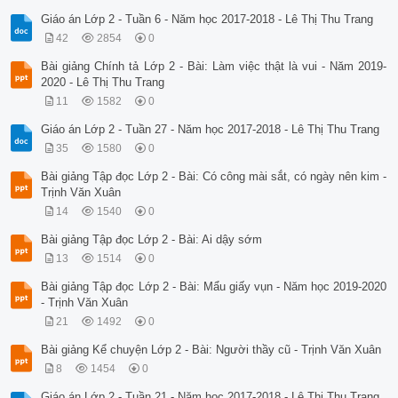
Giáo án Lớp 2 - Tuần 6 - Năm học 2017-2018 - Lê Thị Thu Trang
42
2854
0
Bài giảng Chính tả Lớp 2 - Bài: Làm việc thật là vui - Năm 2019-
2020 - Lê Thị Thu Trang
11
1582
0
Giáo án Lớp 2 - Tuần 27 - Năm học 2017-2018 - Lê Thị Thu Trang
35
1580
0
Bài giảng Tập đọc Lớp 2 - Bài: Có công mài sắt, có ngày nên kim -
Trịnh Văn Xuân
14
1540
0
Bài giảng Tập đọc Lớp 2 - Bài: Ai dậy sớm
13
1514
0
Bài giảng Tập đọc Lớp 2 - Bài: Mẩu giấy vụn - Năm học 2019-2020
- Trịnh Văn Xuân
21
1492
0
Bài giảng Kể chuyện Lớp 2 - Bài: Người thầy cũ - Trịnh Văn Xuân
8
1454
0
Giáo án Lớp 2 - Tuần 21 - Năm học 2017-2018 - Lê Thị Thu Trang