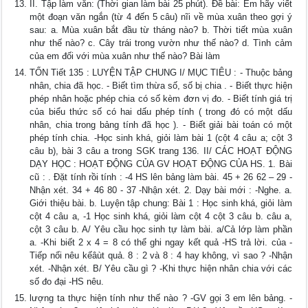
II. Tập làm văn: (Thời gian làm bài 25 phút). Đề bài: Em hãy viết
một đoạn văn ngắn (từ 4 đến 5 câu) nĩi về mùa xuân theo gợi ý
sau: a. Mùa xuân bắt đầu từ tháng nào? b. Thời tiết mùa xuân
như thế nào? c. Cây trái trong vườn như thế nào? d. Tình cảm
của em đối với mùa xuân như thế nào? Bài làm
TỐN Tiết 135 : LUYỆN TẬP CHUNG I/ MỤC TIÊU : - Thuộc bảng
nhân, chia đã học. - Biết tìm thừa số, số bị chia . - Biết thực hiện
phép nhân hoặc phép chia có số kèm đơn vị đo. - Biết tính giá trị
của biểu thức số có hai dấu phép tính ( trong đó có một dấu
nhân, chia trong bảng tính đã học ). - Biết giải bài toán có một
phép tính chia. -Học sinh khá, giỏi làm bài 1 (cột 4 câu a; cột 3
câu b), bài 3 câu a trong SGK trang 136. II/ CÁC HOẠT ĐỘNG
DẠY HỌC : HOẠT ĐỘNG CỦA GV HOẠT ĐỘNG CỦA HS. 1. Bài
cũ : . Đặt tính rồi tính : -4 HS lên bảng làm bài. 45 + 26 62 – 29 -
Nhận xét. 34 + 46 80 - 37 -Nhận xét. 2. Dạy bài mới : -Nghe. a.
Giới thiệu bài. b. Luyện tập chung: Bài 1 : Học sinh khá, giỏi làm
cột 4 câu a, -1 Học sinh khá, giỏi làm cột 4 cột 3 câu b. câu a,
cột 3 câu b. A/ Yêu cầu học sinh tự làm bài. a/Cả lớp làm phần
a. -Khi biết 2 x 4 = 8 có thể ghi ngay kết quả -HS trả lời. của -
Tiếp nối nêu kếâùt quả. 8 : 2 và 8 : 4 hay không, vì sao ? -Nhận
xét. -Nhận xét. B/ Yêu cầu gì ? -Khi thực hiện nhân chia với các
số đo đại -HS nêu.
lượng ta thực hiện tính như thế nào ? -GV gọi 3 em lên bảng. -