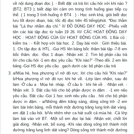
về nội dung đoạn đọc ). - Biết đặt và trả lời câu hỏi với khi nào ?
(BT2, BT3 ); biết đáp lời cảm ơn trong tình huống giao tiếp cụ
thể. ( 1 trong 3 tình huống ở BT4 . ) - Học sinh khá, giỏi biết đọc
lưu lốt được đoạn, bài, tốc độ đọc trên 45 tiếng/phút. *Đọc thầm
bài "Lá thư nhầm địa chỉ." II/ ĐỒ DÙNG DẠY HỌC: -Phiếu viết
tên các bài tập đọc từ tuần 19 26. III/ CÁC HOẠT ĐỘNG DẠY
HỌC : HOẠT ĐỘNG CỦA GV HOẠT ĐỘNG CỦA HS. 1.Bài cũ :
kiểm tra : - Kết hợp với bài học. 2. Dạy bài mới : Giới thiệu bài.
1. Ơn tập đọc & HTL. -Gọi HS lên bảng bốc thăm bài tập -7-8 em
bốc thăm. đọc. -Đọc 1 đoạn. -Nhận xét. 2. Tìm bộ phận câu trả
lời cho câu hỏi -1 em đọc yêu cầu. “Khi nào?” -Theo dõi. 2 em lên
bảng -Gọi HS đọc yêu cầu . gạch dưới các bộ phận câu trả
a/Mùa hè, hoa phượng vĩ nở đỏ rực. lời cho câu hỏi “Khi nào?”
b/Hoa phượng vĩ nở đỏ rực khi hè về. -Lớp làm nhẩm, sau đó
làm -Ở câu a : Mùa hè. nháp. -Ở câu b : khi hè về . -Nhận xét. -
Nhận xét. 3. Đặt câu hỏi cho bộ phận được in đậm . -1 em nêu
yêu cầu. Đặt câu -Gọi 1 học sinh nêu yêu cầu . hỏi cho bộ phận
được in đậm. - a/Những đêm trăng sáng, dòng sông trở -2 em
làm bài trên bảng, mỗi thành một đường trăng lung linh dát vàng.
em đặt 1 câu hỏi. b/Ve nhởn nhơ ca hát suốt cả mùa hè. -Cả lớp
làm bài vào vở BT. -Một số em đọc lại bài. -Nhận xét, chốt lời
giải đúng. -Nhận xét, bổ sung. -Khi nào dòng sông trở thành một
đường trăng lung linh dát vàng? Dòng sông trở thành một đường