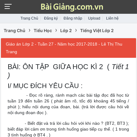
Trang Chủ
Đăng ký
Đăng nhập
Upload
Liên hệ
›
›
›
Trang Chủ
Tiểu Học
Lớp 2
Tiếng Việt Lớp 2
Giáo án Lớp 2 - Tuần 27 - Năm học 2017-2018 - Lê Thị Thu
Trang
BÀI: ÔN TẬP GIỮA HỌC KÌ 2 (
Tiết 1
)
I/ MỤC ĐÍCH YÊU CẦU :
- Đọc rõ ràng, rành mạch các bài tập đọc đã học từ
tuần 19 đến tuần 26 ( phát âm rõ, tốc độ khoảng 45 tiếng /
phút ); hiểu nội dung của đoạn, bài. (trả lời được câu hỏi về
nội dung đoạn đọc ).
- Biết đặt và trả lời câu hỏi với khi nào ? (BT2, BT3 );
biết đáp lời cảm ơn trong tình huống giao tiếp cụ thể. ( 1 trong
3 tình huống ở BT4 . )