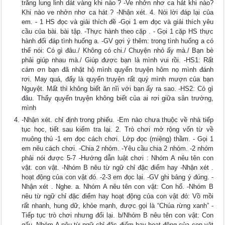
trăng lung linh dát vàng khi nào ? -Ve nhởn nhơ ca hát khi nào?
Khi nào ve nhởn nhơ ca hát ? -Nhận xét. 4. Nói lời đáp lại của
em. - 1 HS đọc và giải thích đề -Gọi 1 em đọc và giải thích yêu
cầu của bài. bài tập. -Thực hành theo cặp . - Gọi 1 cặp HS thực
hành đối đáp tình huống a. -GV gợi ý thêm: trong tình huống a có
thể nói: Có gì đâu./ Không có chi./ Chuyện nhỏ ấy mà./ Bạn bè
phải giúp nhau mà./ Giúp được bạn là mình vui rồi. -HS1: Rất
cám ơn bạn đã nhặt hộ mình quyển truyện hôm nọ mình đánh
rơi. May quá, đấy là quyển truyện rất quý mình mượn của bạn
Nguyệt. Mất thì không biết ăn nĩi với bạn ấy ra sao. -HS2: Có gì
đâu. Thấy quyển truyện không biết của ai rơi giữa sân trường,
mình
-Nhận xét. chỉ định trong phiếu. -Em nào chưa thuộc về nhà tiếp
tục học, tiết sau kiểm tra lại. 2. Trò chơi mở rộng vốn từ về
muông thú -1 em đọc cách chơi. Lớp đọc (miệng) thầm. - Gọi 1
em nêu cách chơi. -Chia 2 nhóm. -Yêu cầu chia 2 nhóm. -2 nhóm
phải nói được 5-7 -Hướng dẫn luật chơi : Nhóm A nêu tên con
vật. con vật. -Nhóm B nêu từ ngữ chỉ đặc điểm hay -Nhận xét .
hoạt động của con vật đó. -2-3 em đọc lại. -GV ghi bảng ý đúng. -
Nhận xét . Nghe. a. Nhóm A nêu tên con vật: Con hổ. -Nhóm B
nêu từ ngữ chỉ đặc điểm hay hoạt động của con vật đó: Vồ mồi
rất nhanh, hung dữ, khỏe mạnh, được gọi là “Chúa rừng xanh” -
Tiếp tục trò chơi nhưng đổi lại. b/Nhóm B nêu tên con vật: Con
gấu -Nhóm A nêu từ ngữ chỉ đặc điểm hay hoạt động của con vật