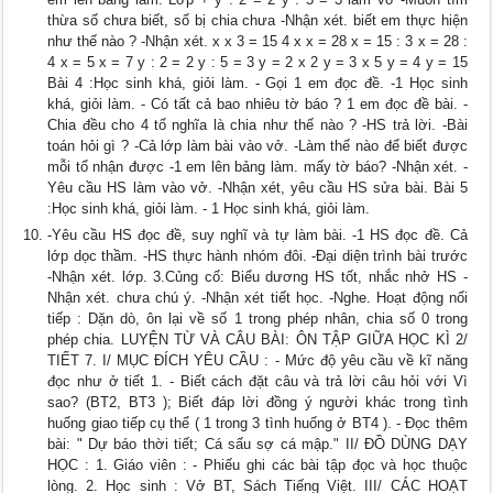
thừa số chưa biết, số bị chia chưa -Nhận xét. biết em thực hiện
như thế nào ? -Nhận xét. x x 3 = 15 4 x x = 28 x = 15 : 3 x = 28 :
4 x = 5 x = 7 y : 2 = 2 y : 5 = 3 y = 2 x 2 y = 3 x 5 y = 4 y = 15
Bài 4 :Học sinh khá, giỏi làm. - Gọi 1 em đọc đề. -1 Học sinh
khá, giỏi làm. - Có tất cả bao nhiêu tờ báo ? 1 em đọc đề bài. -
Chia đều cho 4 tổ nghĩa là chia như thế nào ? -HS trả lời. -Bài
toán hỏi gì ? -Cả lớp làm bài vào vở. -Làm thế nào để biết được
mỗi tổ nhận được -1 em lên bảng làm. mấy tờ báo? -Nhận xét. -
Yêu cầu HS làm vào vở. -Nhận xét, yêu cầu HS sửa bài. Bài 5
:Học sinh khá, giỏi làm. - 1 Học sinh khá, giỏi làm.
-Yêu cầu HS đọc đề, suy nghĩ và tự làm bài. -1 HS đọc đề. Cả
lớp dọc thầm. -HS thực hành nhóm đôi. -Đại diện trình bài trước
-Nhận xét. lớp. 3.Củng cố: Biểu dương HS tốt, nhắc nhở HS -
Nhận xét. chưa chú ý. -Nhận xét tiết học. -Nghe. Hoạt động nối
tiếp : Dặn dò, ôn lại về số 1 trong phép nhân, chia số 0 trong
phép chia. LUYỆN TỪ VÀ CÂU BÀI: ÔN TẬP GIỮA HỌC KÌ 2/
TIẾT 7. I/ MỤC ĐÍCH YÊU CẦU : - Mức độ yêu cầu về kĩ năng
đọc như ở tiết 1. - Biết cách đặt câu và trả lời câu hỏi với Vì
sao? (BT2, BT3 ); Biết đáp lời đồng ý người khác trong tình
huống giao tiếp cụ thể ( 1 trong 3 tình huống ở BT4 ). - Đọc thêm
bài: " Dự báo thời tiết; Cá sấu sợ cá mập." II/ ĐỒ DÙNG DẠY
HỌC : 1. Giáo viên : - Phiếu ghi các bài tập đọc và học thuộc
lòng. 2. Học sinh : Vở BT, Sách Tiếng Việt. III/ CÁC HOẠT