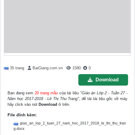
35 trang
BaiGiang.com.vn
1580
0
Download
Bạn đang xem
20 trang mẫu
của tài liệu
"Giáo án Lớp 2 - Tuần 27 -
Năm học 2017-2018 - Lê Thị Thu Trang"
, để tải tài liệu gốc về máy
hãy click vào nút
Download
ở trên.
File đính kèm:
giao_an_lop_2_tuan_27_nam_hoc_2017_2018_le_thi_thu_tran
g.docx