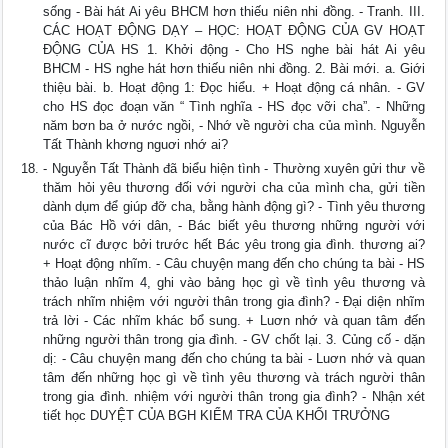
sống - Bài hát Ai yêu BHCM hơn thiếu niên nhi đồng. - Tranh. III.
CÁC HOẠT ĐỘNG DẠY – HỌC: HOẠT ĐỘNG CỦA GV HOẠT
ĐỘNG CỦA HS 1. Khởi động - Cho HS nghe bài hát Ai yêu
BHCM - HS nghe hát hơn thiếu niên nhi đồng. 2. Bài mới. a. Giới
thiệu bài. b. Hoạt động 1: Đọc hiểu. + Hoạt động cá nhân. - GV
cho HS đọc đoạn văn “ Tình nghĩa - HS đọc vỡi cha”. - Những
năm bơn ba ở nước ngồi, - Nhớ về người cha của mình. Nguyễn
Tất Thành khơng nguơi nhớ ai?
- Nguyễn Tất Thành đã biểu hiện tình - Thường xuyên gửi thư về
thăm hỏi yêu thương đối với người cha của mình cha, gửi tiền
dành dụm để giúp đỡ cha, bằng hành động gì? - Tình yêu thương
của Bác Hồ với dân, - Bác biết yêu thương những người với
nước cĩ được bởi trước hết Bác yêu trong gia đình. thương ai?
+ Hoạt động nhĩm. - Câu chuyện mang đến cho chúng ta bài - HS
thảo luận nhĩm 4, ghi vào bảng học gì về tình yêu thương và
trách nhĩm nhiệm với người thân trong gia đình? - Đại diện nhĩm
trả lời - Các nhĩm khác bổ sung. + Luơn nhớ và quan tâm đến
những người thân trong gia đình. - GV chốt lại. 3. Củng cố - dặn
dị: - Câu chuyện mang đến cho chúng ta bài - Luơn nhớ và quan
tâm đến những học gì về tình yêu thương và trách người thân
trong gia đình. nhiệm với người thân trong gia đình? - Nhận xét
tiết học DUYỆT CỦA BGH KIỂM TRA CỦA KHỐI TRƯỞNG