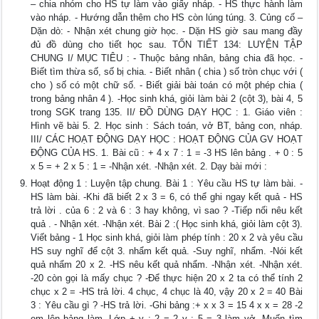
– chia nhóm cho HS tự làm vào giấy nháp. - HS thực hành làm
vào nháp. - Hướng dẫn thêm cho HS còn lúng túng. 3. Củng cố –
Dặn dò: - Nhận xét chung giờ học. - Dặn HS giờ sau mang đầy
đủ đồ dùng cho tiết học sau. TỐN TIẾT 134: LUYỆN TẬP
CHUNG I/ MỤC TIÊU : - Thuộc bảng nhân, bảng chia đã học. -
Biết tìm thừa số, số bị chia. - Biết nhân ( chia ) số tròn chục với (
cho ) số có một chữ số. - Biết giải bài toán có một phép chia (
trong bảng nhân 4 ). -Học sinh khá, giỏi làm bài 2 (cột 3), bài 4, 5
trong SGK trang 135. II/ ĐỒ DÙNG DẠY HỌC : 1. Giáo viên :
Hình vẽ bài 5. 2. Học sinh : Sách toán, vở BT, bảng con, nháp.
III/ CÁC HOẠT ĐỘNG DẠY HỌC : HOẠT ĐỘNG CỦA GV HOẠT
ĐỘNG CỦA HS. 1. Bài cũ : + 4 x 7 : 1 = -3 HS lên bảng . + 0 : 5
x 5 = + 2 x 5 : 1 = -Nhận xét. -Nhận xét. 2. Dạy bài mới :
Hoạt động 1 : Luyện tập chung. Bài 1 : Yêu cầu HS tự làm bài. -
HS làm bài. -Khi đã biết 2 x 3 = 6, có thể ghi ngay kết quả - HS
trả lời . của 6 : 2 và 6 : 3 hay không, vì sao ? -Tiếp nối nêu kết
quả . - Nhận xét. -Nhận xét. Bài 2 :( Học sinh khá, giỏi làm cột 3).
Viết bảng - 1 Học sinh khá, giỏi làm phép tính : 20 x 2 và yêu cầu
HS suy nghĩ để cột 3. nhẩm kết quả. -Suy nghĩ, nhẩm. -Nói kết
quả nhẩm 20 x 2. -HS nêu kết quả nhẩm. -Nhận xét. -Nhận xét.
-20 còn gọi là mấy chục ? -Để thực hiện 20 x 2 ta có thể tính 2
chục x 2 = -HS trả lời. 4 chục, 4 chục là 40, vậy 20 x 2 = 40 Bài
3 : Yêu cầu gì ? -HS trả lời. -Ghi bảng :+ x x 3 = 15 4 x x = 28 -2
em lên bảng làm. Lớp + y : 2 = 2 y : 5 = 3 làm vở -Muốn tìm