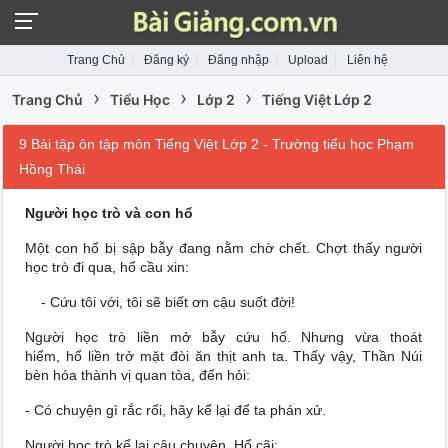
Trang Chủ
Đăng ký
Đăng nhập
Upload
Liên hệ
›
›
›
Trang Chủ
Tiểu Học
Lớp 2
Tiếng Việt Lớp 2
9 Bài tập ôn tập môn Tiếng Việt Lớp 2 - Trường tiểu học Phạm
Hồng Thái
Người học trò và con hổ
Một con hổ bị sập bẫy đang nằm chờ chết. Chợt thấy người
học trò đi qua, hổ cầu xin:
- Cứu tôi với, tôi sẽ biết ơn cậu suốt đời!
Người học trò liền mở bẫy cứu hổ. Nhưng vừa thoát
hiểm, hổ liền trở mặt đòi ăn thịt anh ta. Thấy vậy, Thần Núi
bèn hóa thành vị quan tòa, đến hỏi:
- Có chuyện gì rắc rối, hãy kể lại để ta phán xử.
Người học trò kể lại câu chuyện. Hổ cãi: