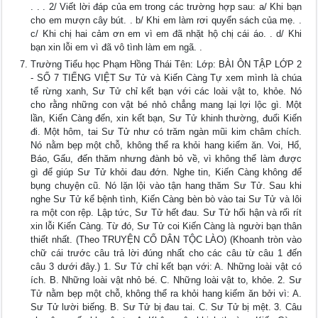
. . . 2/ Viết lời đáp của em trong các trường hợp sau: a/ Khi bạn
cho em mượn cây bút. . b/ Khi em làm rơi quyển sách của mẹ. .
c/ Khi chị hai cảm ơn em vì em đã nhặt hộ chị cái áo. . d/ Khi
bạn xin lỗi em vì đã vô tình làm em ngã. .
Trường Tiểu học Phạm Hồng Thái Tên: Lớp: BÀI ÔN TẬP LỚP 2
- SỐ 7 TIẾNG VIỆT Sư Tử và Kiến Càng Tự xem mình là chúa
tể rừng xanh, Sư Tử chỉ kết bạn với các loài vật to, khỏe. Nó
cho rằng những con vật bé nhỏ chẳng mang lại lợi lộc gì. Một
lần, Kiến Càng đến, xin kết bạn, Sư Tử khinh thường, đuổi Kiến
đi. Một hôm, tai Sư Tử như có trăm ngàn mũi kim châm chích.
Nó nằm bẹp một chỗ, không thể ra khỏi hang kiếm ăn. Voi, Hổ,
Báo, Gấu, đến thăm nhưng đành bỏ về, vì không thể làm được
gì để giúp Sư Tử khỏi đau đớn. Nghe tin, Kiến Càng không để
bụng chuyện cũ. Nó lặn lội vào tận hang thăm Sư Tử. Sau khi
nghe Sư Tử kể bệnh tình, Kiến Càng bèn bò vào tai Sư Tử và lôi
ra một con rệp. Lập tức, Sư Tử hết đau. Sư Tử hối hận và rối rít
xin lỗi Kiến Càng. Từ đó, Sư Tử coi Kiến Càng là người bạn thân
thiết nhất. (Theo TRUYỆN CỔ DÂN TỘC LÀO) (Khoanh tròn vào
chữ cái trước câu trả lời đúng nhất cho các câu từ câu 1 đến
câu 3 dưới đây.) 1. Sư Tử chỉ kết bạn với: A. Những loài vật có
ích. B. Những loài vật nhỏ bé. C. Những loài vật to, khỏe. 2. Sư
Tử nằm bẹp một chỗ, không thể ra khỏi hang kiếm ăn bởi vì: A.
Sư Tử lười biếng. B. Sư Tử bị đau tai. C. Sư Tử bị mệt. 3. Câu