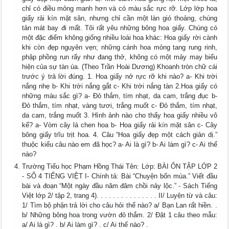
chỉ có điều mỏng manh hơn và có màu sắc rực rỡ. Lớp lớp hoa
giấy rải kín mặt sân, nhưng chỉ cần một làn gió thoảng, chúng
tản mát bay đi mất. Tôi rất yêu những bông hoa giấy. Chúng có
một đặc điểm không giống nhiều loài hoa khác: Hoa giấy rời cành
khi còn đẹp nguyên vẹn; những cánh hoa mỏng tang rung rinh,
phập phồng run rẩy như đang thở, không có một mảy may biểu
hiện của sự tàn úa. (Theo Trần Hoài Dương) Khoanh tròn chữ cái
trước ý trả lời đúng. 1. Hoa giấy nở rực rỡ khi nào? a- Khi trời
nắng nhẹ b- Khi trời nắng gắt c- Khi trời nắng tàn 2.Hoa giấy có
những màu sắc gì? a- Đỏ thắm, tím nhạt, da cam, trắng đục b-
Đỏ thắm, tím nhạt, vàng tươi, trắng muốt c- Đỏ thắm, tím nhạt,
da cam, trắng muốt 3. Hình ảnh nào cho thấy hoa giấy nhiều vô
kể? a- Vòm cây lá chen hoa b- Hoa giấy rải kín mặt sân c- Cây
bông giấy trĩu trịt hoa. 4. Câu “Hoa giấy đẹp một cách giản dị.”
thuộc kiểu câu nào em đã học? a- Ai là gì? b- Ai làm gì? c- Ai thế
nào?
Trường Tiểu học Phạm Hồng Thái Tên: Lớp: BÀI ÔN TẬP LỚP 2
- SỐ 4 TIẾNG VIỆT I- Chính tả: Bài “Chuyện bốn mùa.” Viết đầu
bài và đoạn “Một ngày đầu năm đâm chồi nảy lộc.” - Sách Tiếng
Việt lớp 2/ tập 2, trang 4). . . . . . . . . . . . . . . II/ Luyện từ và câu:
1/ Tìm bộ phận trả lời cho câu hỏi thế nào? a/ Bạn Lan rất hiền. .
b/ Những bông hoa trong vườn đỏ thắm. 2/ Đặt 1 câu theo mẫu:
a/ Ai là gì? . b/ Ai làm gì? . c/ Ai thế nào? .