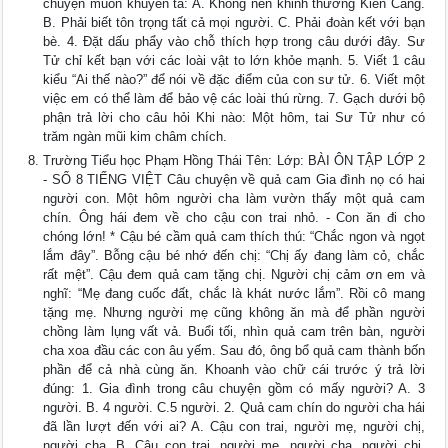
chuyện muốn khuyên ta: A. Không nên khinh thường Kiến Càng.
B. Phải biết tôn trọng tất cả mọi người. C. Phải đoàn kết với bạn
bè. 4. Đặt dấu phẩy vào chỗ thích hợp trong câu dưới đây. Sư
Tử chỉ kết bạn với các loài vật to lớn khỏe mạnh. 5. Viết 1 câu
kiểu “Ai thế nào?” để nói về đặc điểm của con sư tử. 6. Viết một
việc em có thể làm để bảo vệ các loài thú rừng. 7. Gạch dưới bộ
phận trả lời cho câu hỏi Khi nào: Một hôm, tai Sư Tử như có
trăm ngàn mũi kim châm chích.
Trường Tiểu học Phạm Hồng Thái Tên: Lớp: BÀI ÔN TẬP LỚP 2
- SỐ 8 TIẾNG VIỆT Câu chuyện về quả cam Gia đình nọ có hai
người con. Một hôm người cha làm vườn thấy một quả cam
chín. Ông hái đem về cho cậu con trai nhỏ. - Con ăn đi cho
chóng lớn! * Cậu bé cầm quả cam thích thú: “Chắc ngon và ngọt
lắm đây”. Bỗng cậu bé nhớ đến chị: “Chị ấy đang làm cỏ, chắc
rất mệt”. Cậu đem quả cam tặng chị. Người chị cảm ơn em và
nghĩ: “Mẹ đang cuốc đất, chắc là khát nước lắm”. Rồi cô mang
tặng mẹ. Nhưng người mẹ cũng không ăn mà để phần người
chồng làm lụng vất vả. Buổi tối, nhìn quả cam trên bàn, người
cha xoa đầu các con âu yếm. Sau đó, ông bổ quả cam thành bốn
phần để cả nhà cùng ăn. Khoanh vào chữ cái trước ý trả lời
đúng: 1. Gia đình trong câu chuyện gồm có mấy người? A. 3
người. B. 4 người. C.5 người. 2. Quả cam chín do người cha hái
đã lần lượt đến với ai? A. Cậu con trai, người mẹ, người chị,
người cha. B. Cậu con trai, người mẹ, người cha, người chị.