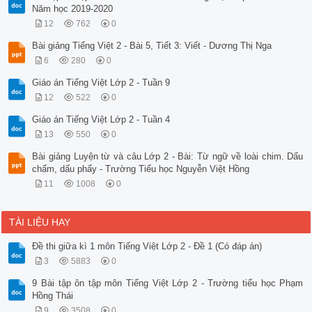
Năm học 2019-2020
12
762
0
Bài giảng Tiếng Việt 2 - Bài 5, Tiết 3: Viết - Dương Thị Nga
6
280
0
Giáo án Tiếng Việt Lớp 2 - Tuần 9
12
522
0
Giáo án Tiếng Việt Lớp 2 - Tuần 4
13
550
0
Bài giảng Luyện từ và câu Lớp 2 - Bài: Từ ngữ về loài chim. Dấu
chấm, dấu phẩy - Trường Tiểu học Nguyễn Việt Hồng
11
1008
0
TÀI LIỆU HAY
Đề thi giữa kì 1 môn Tiếng Việt Lớp 2 - Đề 1 (Có đáp án)
3
5883
0
9 Bài tập ôn tập môn Tiếng Việt Lớp 2 - Trường tiểu học Phạm
Hồng Thái
9
3508
0