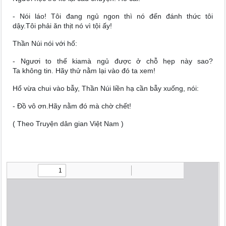
- Nói láo! Tôi đang ngủ ngon thì nó đến đánh thức tôi
dậy.Tôi phải ăn thịt nó vì tội ấy!
Thần Núi nói với hổ:
- Ngươi to thế kiamà ngủ được ở chỗ hẹp này sao?
Ta không tin. Hãy thử nằm lại vào đó ta xem!
Hổ vừa chui vào bẫy, Thần Núi liền hạ cần bẫy xuống, nói:
- Đồ vô ơn.Hãy nằm đó mà chờ chết!
( Theo Truyện dân gian Việt Nam )