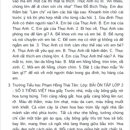
vào má em một cái thì thật là thích. Thục Anh líu lo: “Ăn nhiều,
chóng lớn để đi chơi với chị nha!” Theo Đỗ Bích Thủy. Em đọc
thầm bài: “Làm chị” và làm các bài tập sau: Khoanh tròn chữ cái
trước ý trả lời phù hợp nhất cho từng câu hỏi: 1. Gia đình Thục
Anh có thêm người nào? A. Em bé của Thục Anh. B. Em trai của
Thục Anh. C. Em gái của Thục Anh. 2. Đi học về, Thục Anh vào
phòng mẹ để làm gì? A. Để khoe với mẹ và em bé. B. Để nựng
và nói chuyện với em bé. C. Để xem mẹ có nhờ gì không và để
ngắm em bé. 3. Thục Anh có tình cảm như thế nào với em bé?
A. Thục Anh rất yêu quý em. B. Thục Anh rất hãnh diện. C. Thục
Anh rất thích em chóng lớn. 4. Em của Thục Anh thế nào? A. Hai
mắt to, tròn, làn da hồng hào. B. Mặt em hồng hồng, tròn tròn, rất
xinh. C. Môi em đỏ hồng, chúm chím. 5. Đặt 1 câu theo mẫu “Ai
làm gì?” để nói về một người thân trong gia đình, họ hàng của
em. .
Trường Tiểu học Phạm Hồng Thái Tên: Lớp: BÀI ÔN TẬP LỚP 2
- SỐ 3 TIẾNG VIỆT Hoa giấy Trước nhà, mấy cây bông giấy nở
hoa tưng bừng. Trời càng nắng gắt, hoa giấy càng bồng lên rực
rỡ. Màu đỏ thắm, màu tím nhạt, màu da cam, màu trắng muốt
tinh khiết. Cả vòm cây lá chen hoa bao trùm lấy ngôi nhà lẫn
mảnh sân nhỏ phía trước. Tất cả như nhẹ bỗng, tưởng chừng
chỉ cần một trận gió ào qua, cây bông giấy trĩu trịt hoa sẽ bốc
bay lên, mang theo cả ngôi nhà lang thang giữa bầu trời. Hoa
giấy đẹp một cách giản dị. Mỗi cánh hoa giống hệt một chiếc lá,