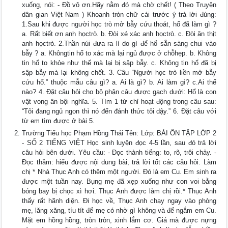
xuống, nói: - Đồ vô ơn.Hãy nằm đó mà chờ chết! ( Theo Truyện
dân gian Việt Nam ) Khoanh tròn chữ cái trước ý trả lời đúng:
1.Sau khi được người học trò mở bẫy cứu thoát, hổ đã làm gì ?
a. Rất biết ơn anh họctrò. b. Đòi xé xác anh họctrò. c. Đòi ăn thịt
anh họctrò. 2.Thần núi đưa ra lí do gì để hổ sẵn sàng chui vào
bẫy ? a. Khôngtin hổ to xác mà lại ngủ được ở chỗhẹp. b. Không
tin hổ to khỏe như thế mà lại bị sập bẫy. c. Không tin hổ đã bị
sập bẫy mà lại không chết. 3. Câu “Người học trò liền mở bẫy
cứu hổ.” thuộc mẫu câu gì? a. Ai là gì? b. Ai làm gì? c.Ai thế
nào? 4. Đặt câu hỏi cho bộ phận câu được gạch dưới: Hổ là con
vật vong ân bội nghĩa. 5. Tìm 1 từ chỉ hoạt động trong câu sau:
“Tôi đang ngủ ngon thì nó đến đánh thức tôi dậy.” 6. Đặt câu với
từ em tìm được ở bài 5.
Trường Tiểu học Phạm Hồng Thái Tên: Lớp: BÀI ÔN TẬP LỚP 2
- SỐ 2 TIẾNG VIỆT Học sinh luyện đọc 4-5 lần, sau đó trả lời
câu hỏi bên dưới. Yêu cầu: - Đọc thành tiếng: to, rõ, trôi chảy. -
Đọc thầm: hiểu được nội dung bài, trả lời tốt các câu hỏi. Làm
chị * Nhà Thục Anh có thêm một người. Đó là em Cu. Em sinh ra
được một tuần nay. Bụng mẹ đã xẹp xuống như con voi bằng
bóng bay bị chọc xì hơi. Thục Anh được làm chị rồi.* Thục Anh
thấy rất hãnh diện. Đi học về, Thục Anh chạy ngay vào phòng
mẹ, lăng xăng, tíu tít để mẹ có nhờ gì không và để ngắm em Cu.
Mặt em hồng hồng, tròn tròn, xinh lắm cơ. Giá mà được nựng