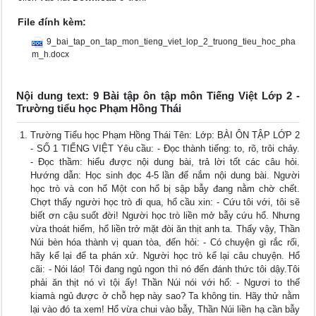
File đính kèm:
9_bai_tap_on_tap_mon_tieng_viet_lop_2_truong_tieu_hoc_pha
m_h.docx
Nội dung text: 9 Bài tập ôn tập môn Tiếng Việt Lớp 2 -
Trường tiểu học Phạm Hồng Thái
Trường Tiểu học Phạm Hồng Thái Tên: Lớp: BÀI ÔN TẬP LỚP 2
- SỐ 1 TIẾNG VIỆT Yêu cầu: - Đọc thành tiếng: to, rõ, trôi chảy.
- Đọc thầm: hiểu được nội dung bài, trả lời tốt các câu hỏi.
Hướng dẫn: Học sinh đọc 4-5 lần để nắm nội dung bài. Người
học trò và con hổ Một con hổ bị sập bẫy đang nằm chờ chết.
Chợt thấy người học trò đi qua, hổ cầu xin: - Cứu tôi với, tôi sẽ
biết ơn cậu suốt đời! Người học trò liền mở bẫy cứu hổ. Nhưng
vừa thoát hiểm, hổ liền trở mặt đòi ăn thịt anh ta. Thấy vậy, Thần
Núi bèn hóa thành vị quan tòa, đến hỏi: - Có chuyện gì rắc rối,
hãy kể lại để ta phán xử. Người học trò kể lại câu chuyện. Hổ
cãi: - Nói láo! Tôi đang ngủ ngon thì nó đến đánh thức tôi dậy.Tôi
phải ăn thịt nó vì tội ấy! Thần Núi nói với hổ: - Ngươi to thế
kiamà ngủ được ở chỗ hẹp này sao? Ta không tin. Hãy thử nằm
lại vào đó ta xem! Hổ vừa chui vào bẫy, Thần Núi liền hạ cần bẫy