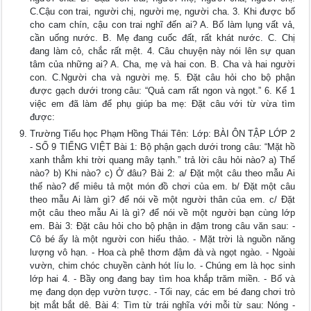
C.Cậu con trai, người chị, người mẹ, người cha. 3. Khi được bố
cho cam chín, cậu con trai nghĩ đến ai? A. Bố làm lụng vất vả,
cần uống nước. B. Mẹ đang cuốc đất, rất khát nước. C. Chị
đang làm cỏ, chắc rất mệt. 4. Câu chuyện này nói lên sự quan
tâm của những ai? A. Cha, mẹ và hai con. B. Cha và hai người
con. C.Người cha và người mẹ. 5. Đặt câu hỏi cho bộ phận
được gạch dưới trong câu: “Quả cam rất ngon và ngọt.” 6. Kể 1
việc em đã làm để phụ giúp ba mẹ: Đặt câu với từ vừa tìm
được:
Trường Tiểu học Phạm Hồng Thái Tên: Lớp: BÀI ÔN TẬP LỚP 2
- SỐ 9 TIẾNG VIỆT Bài 1: Bộ phận gạch dưới trong câu: “Mặt hồ
xanh thẳm khi trời quang mây tạnh.” trả lời câu hỏi nào? a) Thế
nào? b) Khi nào? c) Ở đâu? Bài 2: a/ Đặt một câu theo mẫu Ai
thế nào? để miêu tả một món đồ chơi của em. b/ Đặt một câu
theo mẫu Ai làm gì? để nói về một người thân của em. c/ Đặt
một câu theo mẫu Ai là gì? để nói về một người bạn cùng lớp
em. Bài 3: Đặt câu hỏi cho bộ phận in đậm trong câu văn sau: -
Cô bé ấy là một người con hiếu thảo. - Mặt trời là nguồn năng
lượng vô hạn. - Hoa cà phê thơm đậm đà và ngọt ngào. - Ngoài
vườn, chim chóc chuyền cành hót líu lo. - Chúng em là học sinh
lớp hai 4. - Bầy ong đang bay tìm hoa khắp trăm miền. - Bố và
mẹ đang dọn dẹp vườn tược. - Tối nay, các em bé đang chơi trò
bịt mắt bắt dê. Bài 4: Tìm từ trái nghĩa với mỗi từ sau: Nóng -