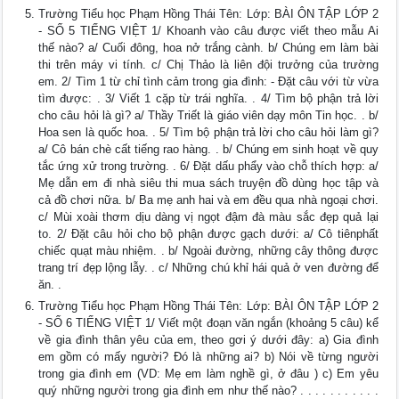
Trường Tiểu học Phạm Hồng Thái Tên: Lớp: BÀI ÔN TẬP LỚP 2
- SỐ 5 TIẾNG VIỆT 1/ Khoanh vào câu được viết theo mẫu Ai
thế nào? a/ Cuối đông, hoa nở trắng cành. b/ Chúng em làm bài
thi trên máy vi tính. c/ Chị Thảo là liên đội trưởng của trường
em. 2/ Tìm 1 từ chỉ tình cảm trong gia đình: - Đặt câu với từ vừa
tìm được: . 3/ Viết 1 cặp từ trái nghĩa. . 4/ Tìm bộ phận trả lời
cho câu hỏi là gì? a/ Thầy Triết là giáo viên dạy môn Tin học. . b/
Hoa sen là quốc hoa. . 5/ Tìm bộ phận trả lời cho câu hỏi làm gì?
a/ Cô bán chè cất tiếng rao hàng. . b/ Chúng em sinh hoạt về quy
tắc ứng xử trong trường. . 6/ Đặt dấu phẩy vào chỗ thích hợp: a/
Mẹ dẫn em đi nhà siêu thi mua sách truyện đồ dùng học tập và
cả đồ chơi nữa. b/ Ba mẹ anh hai và em đều qua nhà ngoại chơi.
c/ Mùi xoài thơm dịu dàng vị ngọt đậm đà màu sắc đẹp quả lại
to. 2/ Đặt câu hỏi cho bộ phận được gạch dưới: a/ Cô tiênphất
chiếc quạt màu nhiệm. . b/ Ngoài đường, những cây thông được
trang trí đẹp lộng lẫy. . c/ Những chú khỉ hái quả ở ven đường để
ăn. .
Trường Tiểu học Phạm Hồng Thái Tên: Lớp: BÀI ÔN TẬP LỚP 2
- SỐ 6 TIẾNG VIỆT 1/ Viết một đoạn văn ngắn (khoảng 5 câu) kể
về gia đình thân yêu của em, theo gơi ý dưới đây: a) Gia đình
em gồm có mấy người? Đó là những ai? b) Nói về từng người
trong gia đình em (VD: Mẹ em làm nghề gì, ở đâu ) c) Em yêu
quý những người trong gia đình em như thế nào? . . . . . . . . . . .