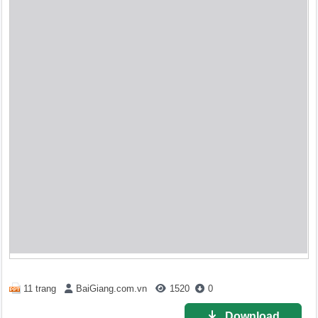
11 trang
BaiGiang.com.vn
1520
0
Download