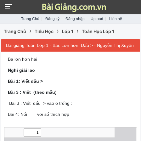
Trang Chủ
Đăng ký
Đăng nhập
Upload
Liên hệ
›
›
›
Trang Chủ
Tiểu Học
Lớp 1
Toán Học Lớp 1
Bài giảng Toán Lớp 1 - Bài: Lớn hơn. Dấu > - Nguyễn Thị Xuyên
Ba lớn hơn hai
Nghỉ giải lao
Bài 1: Viết dấu >
Bài 3 : Viết (theo mẫu)
Bài 3 : Viết dấu > vào ô trống :
Bài 4: Nối với số thích hợp