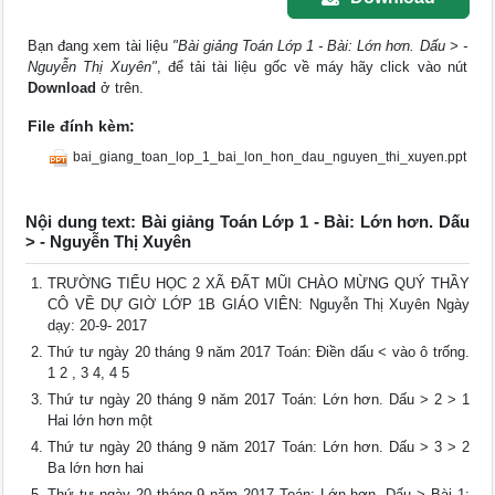
Bạn đang xem tài liệu
"Bài giảng Toán Lớp 1 - Bài: Lớn hơn. Dấu > -
Nguyễn Thị Xuyên"
, để tải tài liệu gốc về máy hãy click vào nút
Download
ở trên.
File đính kèm:
bai_giang_toan_lop_1_bai_lon_hon_dau_nguyen_thi_xuyen.ppt
Nội dung text: Bài giảng Toán Lớp 1 - Bài: Lớn hơn. Dấu
> - Nguyễn Thị Xuyên
TRƯỜNG TIỂU HỌC 2 XÃ ĐẤT MŨI CHÀO MỪNG QUÝ THẦY
CÔ VỀ DỰ GIỜ LỚP 1B GIÁO VIÊN: Nguyễn Thị Xuyên Ngày
dạy: 20-9- 2017
Thứ tư ngày 20 tháng 9 năm 2017 Toán: Điền dấu < vào ô trống.
1 2 , 3 4, 4 5
Thứ tư ngày 20 tháng 9 năm 2017 Toán: Lớn hơn. Dấu > 2 > 1
Hai lớn hơn một
Thứ tư ngày 20 tháng 9 năm 2017 Toán: Lớn hơn. Dấu > 3 > 2
Ba lớn hơn hai
Thứ tư ngày 20 tháng 9 năm 2017 Toán: Lớn hơn. Dấu > Bài 1: