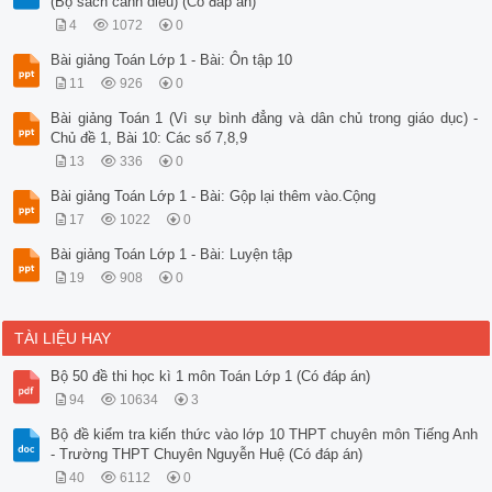
(Bộ sách cánh diều) (Có đáp án)
4
1072
0
Bài giảng Toán Lớp 1 - Bài: Ôn tập 10
11
926
0
Bài giảng Toán 1 (Vì sự bình đẳng và dân chủ trong giáo dục) -
Chủ đề 1, Bài 10: Các số 7,8,9
13
336
0
Bài giảng Toán Lớp 1 - Bài: Gộp lại thêm vào.Cộng
17
1022
0
Bài giảng Toán Lớp 1 - Bài: Luyện tập
19
908
0
TÀI LIỆU HAY
Bộ 50 đề thi học kì 1 môn Toán Lớp 1 (Có đáp án)
94
10634
3
Bộ đề kiểm tra kiến thức vào lớp 10 THPT chuyên môn Tiếng Anh
- Trường THPT Chuyên Nguyễn Huệ (Có đáp án)
40
6112
0