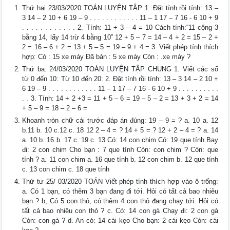
Thứ hai 23/03/2020 TOÁN LUYỆN TẬP 1. Đặt tính rồi tính: 13 –
3 14 – 2 10 + 6 19 – 9 . . . . . . . . . . . . 11 – 1 17 – 7 16 - 6 10 + 9
. . . . . . . . . . . . 2. Tính: 11 + 3 – 4 = 10 Cách tính:“11 cộng 3
bằng 14, lấy 14 trừ 4 bằng 10” 12 + 5 – 7 = 14 – 4 + 2 = 15 – 2 +
2 = 16 – 6 + 2 = 13 + 5 – 5 = 19 – 9 + 4 = 3. Viết phép tính thích
hợp: Có : 15 xe máy Đã bán : 5 xe máy Còn : .xe máy ?
Thứ ba: 24/03/2020 TOÁN LUYỆN TẬP CHUNG 1. Viết các số
từ 0 đến 10: Từ 10 đến 20: 2. Đặt tính rồi tính: 13 – 3 14 – 2 10 +
6 19 – 9 . . . . . . . . . . . . 11 – 1 17 – 7 16 - 6 10 + 9 . . . . . . . . . .
. . 3. Tính: 14 + 2 +3 = 11 + 5 – 6 = 19 – 5 – 2 = 13 + 3 + 2 = 14
+ 5 – 9 = 18 – 2 – 6 =
Khoanh tròn chữ cái trước đáp án đúng: 19 – 9 = ? a. 10 a. 12
b.11 b. 10 c.12 c. 18 12 2 – 4 = ? 14 + 5 = ? 12 + 2 – 4 = ? a. 14
a. 10 b. 16 b. 17 c. 19 c. 13 Có: 14 con chim Có: 19 que tính Bay
đi: 2 con chim Cho bạn : 7 que tính Còn: con chim ? Còn: que
tính ? a. 11 con chim a. 16 que tính b. 12 con chim b. 12 que tính
c. 13 con chim c. 18 que tính
Thứ tư 25/ 03/2020 TOÁN Viết phép tính thích hợp vào ô trống:
a. Có 1 bạn, có thêm 3 bạn đang đi tới. Hỏi có tất cả bao nhiêu
bạn ? b, Có 5 con thỏ, có thêm 4 con thỏ đang chạy tới. Hỏi có
tất cả bao nhiêu con thỏ ? c. Có: 14 con gà Chạy đi: 2 con gà
Còn: con gà ? d. An có: 14 cái kẹo Cho bạn: 2 cái kẹo Còn: cái