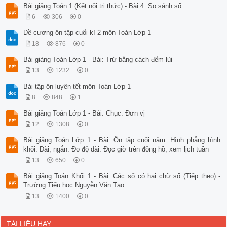
Bài giảng Toán 1 (Kết nối tri thức) - Bài 4: So sánh số
6
306
0
Đề cương ôn tập cuối kì 2 môn Toán Lớp 1
18
876
0
Bài giảng Toán Lớp 1 - Bài: Trừ bằng cách đếm lùi
13
1232
0
Bài tập ôn luyên tết môn Toán Lớp 1
8
848
1
Bài giảng Toán Lớp 1 - Bài: Chục. Đơn vị
12
1308
0
Bài giảng Toán Lớp 1 - Bài: Ôn tập cuối năm: Hình phẳng hình
khối. Dài, ngắn. Đo độ dài. Đọc giờ trên đồng hồ, xem lịch tuần
13
650
0
Bài giảng Toán Khối 1 - Bài: Các số có hai chữ số (Tiếp theo) -
Trường Tiểu học Nguyễn Văn Tạo
13
1400
0
TÀI LIỆU HAY