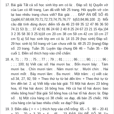
Bài giải Tất cả số học sinh lớp em có là: . Đáp số: b) Quyển vở
của Lan có 48 trang, Lan đã viết hết 25 trang. Hỏi quyển vở còn
lại bao nhiêu trang chưa viết? Bài giải . . . ĐÁP ÁN ĐỀ SỐ 45
1)a)66;67;68;69;70;71;72;73;74;75;76;77 b)53;84;86;100 2) Mỗi
câu đặt tính đúng được điểm tối đa 46 23 69 35 12 47 86 36 50
74 21 53 3) ; ; 37 42 81 86 24 60 2 40 8 25 24 67 23 21 15 4)a )34
3 2 35 58 30 3 25 b)18 cm 20 cm 38 cm 59 cm 42 cm 10 cm 27
cm 5) a) Số học sinh lớp em có là: 14 15 29 (học sinh) Đáp số:
29 học sinh b) Số trang vở Lan chưa viết là: 48 25 23 (trang) Đáp
số: 23 trang. Tuần 35: Luyện tập chung Đề 46 – Tuần 35 – Đề
cuối 1. Điền số thích hợp vào chỗ chấm:
A, 71 ; ; 73 ; ; 75 ; ; 77 ; ; 79 ; ; 81 ; ; ; ; ; 86 ; ; ; ; 90; ; ; ; ; ; 96 ;
; ; ; 100; b) Viết các số: Hai mươi ba: . Bốn mươi bảy: . Tám
mươi ba: . Chín mươi tám: . Năm mươi tư: . Mười chín: . Hai
mươi mốt: . Bảy mươi lăm: . Ba mươi: . Một trăm: . c) viết các
số 34, 27, 92, 59: + Theo thứ tự từ bé đến lớn: + Theo thứ tự từ
lớn đến bé: 2. a) Viết tiếp vào bài giải: Tổ Một hái được 23 bông
hoa, tổ Hai hái được 16 bông hoa. Hỏi cả hai tổ hái được bao
nhiêu bông hoa? Bài giải Số bông hoa cả hai tổ hái được là: Đáp
số: . b) Một cửa hàng có 38 chiếc xe đạp, đã bán 25 chiếc. Hỏi
cửa hàng còn lại bao nhiêu chiếc xe đạp? Bài giải
3. Điền dấu ( > < = ) thích hợp vào chỗ trống: 65 – 5 . 90 – 20 41
+ 32 . 70 + 3 20 + 4 . 45 – 23 ĐÁP ÁN ĐỀ SỐ 35 1)a