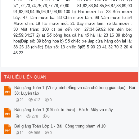
)71;72;73;74;75;76;77;78;79;80 81;82;83;84;85;86;87;88;89;90
91;92;93;94;95;96;97;98;99;100 b) Hai mươi ba: 23 Bốn mươi
bảy: 47 Tám mươi ba: 83 Chín mươi tám: 98 Năm mươi tư:54
Mười chín: 19 Hai mươi mốt: 21 Bảy mươi lăm: 75 Ba mươi :
30 Một trăm: 100 c) bé đến lớn: 27;34;59;92 lớn đến bé:
92;59;34;27 2) a) Số bông hoa cả hai tổ hái là: 23 16 39 (bông
hoa)Đáp số: 39 bông hoa b) Số chiếc xe đạp cửa hàng còn lại là:
38 25 13 (chiếc) Đáp số: 13 chiếc 3)65 5 90 20 41 32 70 3 20 4
45 23
TÀI LIỆU LIÊN QUAN
Bài giảng Toán 1 (Vì sự bình đẳng và dân chủ trong giáo dục) - Bài
38: Luyện tập
21
412
0
Bài giảng Toán 1 (Kết nối tri thức) - Bài 5: Mấy và mấy
4
278
0
Bài giảng Toán Lớp 1 - Bài: Cộng trong phạm vi 10
11
966
0