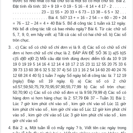
trước số nhỏ nhất có hai chữ số là một số có một chữ số. Bài 2.
Đặt tính rồi tính: 10 + 9 19 + 0 19 - 5 16 - 4 14 + 4 17 - 2 . . . . . .
. . . . . . . . . . . . 23 – 11 55 + 20 33 + 6 73 – 13 38 – 6 5 + 32 . . .
. . . . . . . . . . . . . . . Bài 4. Số? 13 + = 16 – 2 54 – = 60 – 20 + 24
= 76 – 12 – 24 = 4 + 40 Bài 5. Bố đi công tác 1 tuần và 12 ngày.
Hỏi bố đi công tác tất cả bao nhiêu ngày? Bài 6. Từ các chữ số
5, 7, 9, 0, em hãy viết: a) Tất cả các số có hai chữ số. b) Các số
tròn chục.
. c) Các số có chữ số chỉ đơn vị là 9. d) Các số có chữ số chỉ
đơn vị hơn chữ số chỉ chục là 2. ĐÁP ÁN ĐỀ SỐ 36 1) a)S b)S
c)S d)Đ e)Đ 2) Mỗi câu đặt tính đúng được điểm tối đa 10 9 19
19 0 19 19 5 14 16 4 12 14 4 18 17 2 15 23 11 12 55 20 75 33 6
39 73 13 60 38 6 32 5 32 37 4) Số 13 1 16 2 54 14 60 20 40 24 76
12 68 24 4 40 5) 1 tuần 7 ngày Số ngày bố đi công tác là: 7 12 19
(ngày) Đáp số: 19 ngày. 6) a) Các số có 2 chữ
số:57;59;50;75;79;70;95;97;90;55;77;99 b) Các số tròn chục:
50;70;90 c) Các số có chữ số đơn vị là 9:59;79;99 d) Các số có
hàng đơn vị hơn hàng chục là 2: 57;79 Đề 37 – Tuần 31 Bài 1:
Lúc 7 giờ kim phút chỉ vào số , kim giờ chỉ vào số Lúc 11 giờ
kim phút chỉ vào số , kim giờ chỉ vào số Lúc 12 giờ kim phút chỉ
vào số , kim giờ chỉ vào số Lúc 3 giờ kim phút chỉ vào số , kim
giờ chỉ vào số
Bài 2: a, Một tuần lễ có mấy ngày ? b, Viết tên các ngày trong