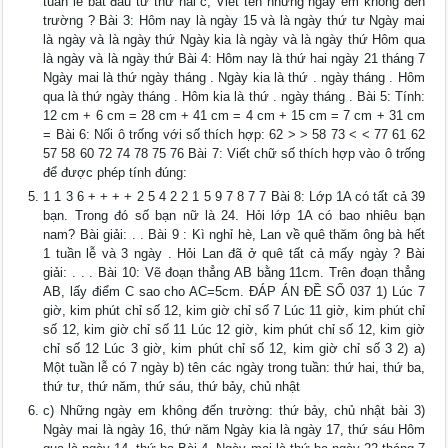
tuần lễ bắt đầu từ thứ hai c, Viết tên những ngày em không đến
trường ? Bài 3: Hôm nay là ngày 15 và là ngày thứ tư Ngày mai
là ngày và là ngày thứ Ngày kia là ngày và là ngày thứ Hôm qua
là ngày và là ngày thứ Bài 4: Hôm nay là thứ hai ngày 21 tháng 7
Ngày mai là thứ ngày tháng . Ngày kia là thứ . ngày tháng . Hôm
qua là thứ ngày tháng . Hôm kia là thứ . ngày tháng . Bài 5: Tính:
12 cm + 6 cm = 28 cm + 41 cm = 4 cm + 15 cm = 7 cm + 31 cm
= Bài 6: Nối ô trống với số thích hợp: 62 > > 58 73 < < 77 61 62
57 58 60 72 74 78 75 76 Bài 7: Viết chữ số thích hợp vào ô trống
để được phép tính đúng:
1 1 3 6 + + + + 2 5 4 2 2 1 5 9 7 8 7 7 Bài 8: Lớp 1A có tất cả 39
bạn. Trong đó số bạn nữ là 24. Hỏi lớp 1A có bao nhiêu bạn
nam? Bài giải: . . Bài 9 : Kì nghỉ hè, Lan về quê thăm ông bà hết
1 tuần lễ và 3 ngày . Hỏi Lan đã ở quê tất cả mấy ngày ? Bài
giải: . . . Bài 10: Vẽ đoạn thẳng AB bằng 11cm. Trên đoạn thẳng
AB, lấy điểm C sao cho AC=5cm. ĐÁP ÁN ĐỀ SỐ 037 1) Lúc 7
giờ, kim phút chỉ số 12, kim giờ chỉ số 7 Lúc 11 giờ, kim phút chỉ
số 12, kim giờ chỉ số 11 Lúc 12 giờ, kim phút chỉ số 12, kim giờ
chỉ số 12 Lúc 3 giờ, kim phút chỉ số 12, kim giờ chỉ số 3 2) a)
Một tuần lễ có 7 ngày b) tên các ngày trong tuần: thứ hai, thứ ba,
thứ tư, thứ năm, thứ sáu, thứ bảy, chủ nhật
c) Những ngày em không đến trường: thứ bảy, chủ nhật bài 3)
Ngày mai là ngày 16, thứ năm Ngày kia là ngày 17, thứ sáu Hôm