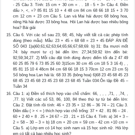
- 25 Câu 3. Tính: 15 cm + 30 cm = . . 18 - 5 + 3= Câu 4. Điền
dấu >, <, =? 85 81 15 10 + 4 48 cm 84 cm 68 66 18 15 + 3 70
cm 12 cm + 23 cm Câu 5. Lan và Mai hái được 68 bông hoa,
riêng Hà hái được 33 bông hoa. Hỏi Lan hái được bao nhiêu bông
hoa? Bài giải
Câu 6. Với các số sau 23; 68; 45, hãy viết tất cả các phép tính
đúng (theo mẫu): Mẫu: 23 + 45 = 68 68 = 23 + 45 ĐÁP ÁN ĐỀ
SỐ 043 1)a)60;61;62;63;64;65;66;67;68;69. b) 31: Ba mươi mốt
74: bảy mươi tư c) bé đến lớn: 27;34;59;92 lớn đến bé:
92;59;34;27. 2) Mỗi câu đặt tính đúng được điểm tối đa 2 47 49
60 25 85 79 6 73 85 25 60 3)15cm 30 cm 45 cm 18 5 3 16 4) , ,
85 81 15 10 4 48cm 84 cm 68 66 18 15 3 70cm 12 cm 23 cm 5)
Số bông hoa Lan hái là: 68 33 35 (bông hoa) 6)68 23 45 68 45 23
68 45 23 45 68 23 45 23 68 23 68 45 Tuần 034:Ôn tập Đề 45 –
Tuần 34
Câu 1: a) Điền số thích hợp vào chỗ chấm: 66, , , , ,71, , ,74, ,
,77. b) Viết các số 53, 86, 100, 84 theo thứ tự từ bé đến lớn:
Câu 2. Đặt tính rồi tính: 46 + 23 35 + 12 86 – 36 74 – 21 Câu 3.
Điền dấu ( > < = ) thích hợp vào chỗ trống: 37 + 42 . 81 86 – 24 .
60 + 2 40 + 8 . 25 + 24 67 – 23 . 21 + 15 Câu 4. Tính: a) 34 + 3 –
2 = 58 – 30 – 3 = b) 18 cm + 20 cm = 59 cm - 42 cm +10 cm =
Câu 5. a) Lớp em có 14 học sinh nam và 15 học sinh nữ. Hỏi lớp
em có tất cả bao nhiêu học sinh?