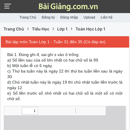
Trang Chủ
Đăng ký
Đăng nhập
Upload
Liên hệ
›
›
›
Trang Chủ
Tiểu Học
Lớp 1
Toán Học Lớp 1
Bài tập môn Toán Lớp 1 - Tuần 31 đến 35 (Có đáp án)
Bài 1. Đúng ghi đ, sai ghi s vào ô trống:
a) Số liền sau của số lớn nhất có hai chữ số là 99.
b) Một tuần lễ có 6 ngày.
c) Thứ ba tuần này là ngày 22 thì thứ ba tuần liền sau là ngày
30.
d) Chủ nhật tuần này là ngày 19 thì chủ nhật tuần liền trước là
ngày 12.
e) Số liền trước số nhỏ nhất có hai chữ số là một số có một
chữ số.