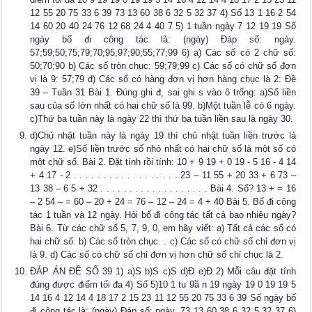
12 55 20 75 33 6 39 73 13 60 38 6 32 5 32 37 4) Số 13 1 16 2 54
14 60 20 40 24 76 12 68 24 4 40 7 5) 1 tuần ngày 7 12 19 19 Số
ngày bố đi công tác là: (ngày) Đáp số: ngày.
57;59;50;75;79;70;95;97;90;55;77;99 6) a) Các số có 2 chữ số:
50;70;90 b) Các số tròn chục: 59;79;99 c) Các số có chữ số đơn
vị là 9: 57;79 d) Các số có hàng đơn vị hơn hàng chục là 2: Đề
39 – Tuần 31 Bài 1. Đúng ghi đ, sai ghi s vào ô trống: a)Số liền
sau của số lớn nhất có hai chữ số là 99. b)Một tuần lễ có 6 ngày.
c)Thứ ba tuần này là ngày 22 thì thứ ba tuần liền sau là ngày 30.
d)Chủ nhật tuần này là ngày 19 thì chủ nhật tuần liền trước là
ngày 12. e)Số liền trước số nhỏ nhất có hai chữ số là một số có
một chữ số. Bài 2. Đặt tính rồi tính: 10 + 9 19 + 0 19 - 5 16 - 4 14
+ 4 17 - 2 . . . . . . . . . . . . . . . . . . 23 – 11 55 + 20 33 + 6 73 –
13 38 – 6 5 + 32 . . . . . . . . . . . . . . . . . . . Bài 4. Số? 13 + = 16
– 2 54 – = 60 – 20 + 24 = 76 – 12 – 24 = 4 + 40 Bài 5. Bố đi công
tác 1 tuần và 12 ngày. Hỏi bố đi công tác tất cả bao nhiêu ngày?
Bài 6. Từ các chữ số 5, 7, 9, 0, em hãy viết: a) Tất cả các số có
hai chữ số. b) Các số tròn chục. . c) Các số có chữ số chỉ đơn vị
là 9. d) Các số có chữ số chỉ đơn vị hơn chữ số chỉ chục là 2.
ĐÁP ÁN ĐỀ SỐ 39 1) a)S b)S c)S d)Đ e)Đ 2) Mỗi câu đặt tính
đúng được điểm tối đa 4) Số 5)10 1 tu 9ầ n 19 ngày 19 0 19 19 5
14 16 4 12 14 4 18 17 2 15 23 11 12 55 20 75 33 6 39 Số ngày bố
đi công tác là: (ngày) Đáp số: ngày. 73 13 60 38 6 32 5 32 37 6)