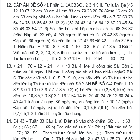
ĐÁP ÁN ĐỀ SỐ 41 Phần 1. 1ACBBC , 2 3 4 5 II. Tự luận 1)a )45
12 10 67 12 cm 30 cm 41 cm 83 cm 79 23 20 76 89cm 16 cm 20
cm 53 cm b) Mỗi câu đặt tính đúng được điểm tối đa 7 52 59 78
54 24 73 13 86 48 35 13 2)a )32 24 43 14 16 64 12 67 20 45 34
30 48 33 54 21 3) Số cây bút chì hộp thứ hai có là: 68 36 32
(cây) Đáp số: 32 cây 4) Số người tổ hai có là: 78 42 36 (người)
Đáp số: 36 người 5) Số cần tìm là: 21 42 63 Đề 42 – Tuần 32 Bài
1. Điền dấu , = ? 10 . 8 9 . 6 0 . 1 10 . 0 3 . 6 7 . 7 7 8 5 . 9 Bài 2.
Viết các số 2, 0, 10, 8, 5 theo thứ tự: a. Từ bé đến lớn: ; ; ; ; b.
Từ lớn đến bé: ; ; ; ; Bài 3. Số? 13 + = 16 – 2 54 – = 60 – 20
+ 24 = 76 – 12 – 24 = 4 + 40 Bài 4. Mẹ đi công tác Sài Gòn 1
tuần và 10 ngày. Hỏi mẹ đi công tác tất cả bao nhiêu ngày? Bài
5. Từ các chữ số 1, 6, 5, 7, 9, 0, em hãy viết: a) Thứ tự từ bé
đến lớn b) Thứ tự từ lớn đến nhỏ ĐÁP ÁN ĐỀ SỐ 042 Phần I. 10
8 9 6 0 1 10 0 3 6 7 7 7 8 5 9 2) a) bé đến lớn: 0;2;5;8;10 b) lớn
đến bé: 10;8;5;2;0 3)13 1 16 2 54 14 60 20 40 24 76 12 68 24 4
40 4) 1 tuần = 7 ngày. Số ngày mẹ đi công tác là: 7 10 17 (ngày)
Đáp số: 17 ngày. 5) a) bé đến lớn: 0;1;5;6;7;9 b) lớn đến bé:
9;7;6;5;1;0 Tuần 33: Luyện tập chung
Đề 43 – Tuần 33 Câu 1. a) Điền số vào chỗ chấm: 60; . . ; ; 63 ;
64 ; ; 66 ; 67 ; . ; 69 b) Đọc các số sau: 31: 74: c) Viết các số 34
; 27 ; 92 ; 59: - Theo thứ tự từ bé đến lớn: ; ; ; - Theo thứ tự từ
lớn đến bé: ; ; ; Câu 2. Tính rồi đặt tính: 2 + 47 60 + 25 79 – 6 85