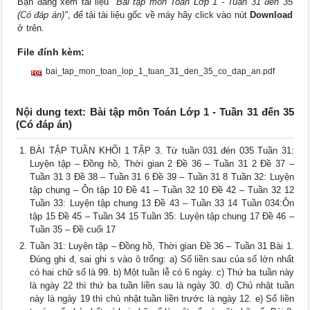
Bạn đang xem tài liệu
"Bài tập môn Toán Lớp 1 - Tuần 31 đến 35
(Có đáp án)"
, để tải tài liệu gốc về máy hãy click vào nút
Download
ở trên.
File đính kèm:
bai_tap_mon_toan_lop_1_tuan_31_den_35_co_dap_an.pdf
Nội dung text: Bài tập môn Toán Lớp 1 - Tuần 31 đến 35
(Có đáp án)
BÀI TẬP TUẦN KHỐI 1 TẬP 3. Từ tuần 031 đén 035 Tuần 31:
Luyện tập – Đồng hồ, Thời gian 2 Đề 36 – Tuần 31 2 Đề 37 –
Tuần 31 3 Đề 38 – Tuần 31 6 Đề 39 – Tuần 31 8 Tuần 32: Luyện
tập chung – Ôn tập 10 Đề 41 – Tuần 32 10 Đề 42 – Tuần 32 12
Tuần 33: Luyện tập chung 13 Đề 43 – Tuần 33 14 Tuần 034:Ôn
tập 15 Đề 45 – Tuần 34 15 Tuần 35: Luyện tập chung 17 Đề 46 –
Tuần 35 – Đề cuối 17
Tuần 31: Luyện tập – Đồng hồ, Thời gian Đề 36 – Tuần 31 Bài 1.
Đúng ghi đ, sai ghi s vào ô trống: a) Số liền sau của số lớn nhất
có hai chữ số là 99. b) Một tuần lễ có 6 ngày. c) Thứ ba tuần này
là ngày 22 thì thứ ba tuần liền sau là ngày 30. d) Chủ nhật tuần
này là ngày 19 thì chủ nhật tuần liền trước là ngày 12. e) Số liền