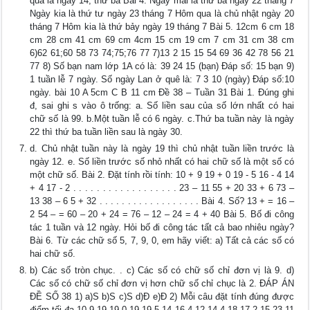
qua là ngày 14, thứ ba Bài 4. Ngày mai là thứ ba ngày 22 tháng 7
Ngày kia là thứ tư ngày 23 tháng 7 Hôm qua là chủ nhật ngày 20
tháng 7 Hôm kia là thứ bảy ngày 19 tháng 7 Bài 5. 12cm 6 cm 18
cm 28 cm 41 cm 69 cm 4cm 15 cm 19 cm 7 cm 31 cm 38 cm
6)62 61;60 58 73 74;75;76 77 7)13 2 15 15 54 69 36 42 78 56 21
77 8) Số bạn nam lớp 1A có là: 39 24 15 (bạn) Đáp số: 15 bạn 9)
1 tuần lễ 7 ngày. Số ngày Lan ở quê là: 7 3 10 (ngày) Đáp số:10
ngày. bài 10 A 5cm C B 11 cm Đề 38 – Tuần 31 Bài 1. Đúng ghi
đ, sai ghi s vào ô trống: a. Số liền sau của số lớn nhất có hai
chữ số là 99. b.Một tuần lễ có 6 ngày. c.Thứ ba tuần này là ngày
22 thì thứ ba tuần liền sau là ngày 30.
d. Chủ nhật tuần này là ngày 19 thì chủ nhật tuần liền trước là
ngày 12. e. Số liền trước số nhỏ nhất có hai chữ số là một số có
một chữ số. Bài 2. Đặt tính rồi tính: 10 + 9 19 + 0 19 - 5 16 - 4 14
+ 4 17 - 2 . . . . . . . . . . . . . . . . . . 23 – 11 55 + 20 33 + 6 73 –
13 38 – 6 5 + 32 . . . . . . . . . . . . . . . . . . Bài 4. Số? 13 + = 16 –
2 54 – = 60 – 20 + 24 = 76 – 12 – 24 = 4 + 40 Bài 5. Bố đi công
tác 1 tuần và 12 ngày. Hỏi bố đi công tác tất cả bao nhiêu ngày?
Bài 6. Từ các chữ số 5, 7, 9, 0, em hãy viết: a) Tất cả các số có
hai chữ số.
b) Các số tròn chục. . c) Các số có chữ số chỉ đơn vị là 9. d)
Các số có chữ số chỉ đơn vị hơn chữ số chỉ chục là 2. ĐÁP ÁN
ĐỀ SỐ 38 1) a)S b)S c)S d)Đ e)Đ 2) Mỗi câu đặt tính đúng được
điểm tối đa 10 9 19 19 0 19 19 5 14 16 4 12 14 4 18 17 2 15 23 11