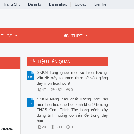
Trang Chủ
Đăng ký
Đăng nhập
Upload
Liên hệ
THCS
THPT
TÀI LIỆU LIÊN QUAN
SKKN Lồng ghép một số hiện tượng,
vấn đề xảy ra trong thực tế vào giảng
dạy môn hóa học 9
47
482
0
SKKN Nâng cao chất lượng học tập
môn hóa học cho học sinh khối 9 trường
THCS Cam Thịnh Tây bằng cách xây
dựng tình huống có vấn đề trong dạy
học
23
380
0
à nước,