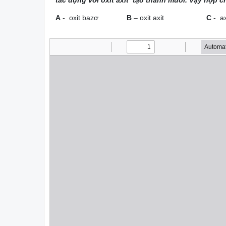
tác dụng với oxit axit tạo thành muối. Vậy hợp c
A
- oxit bazơ
B
– oxit axit
C
-