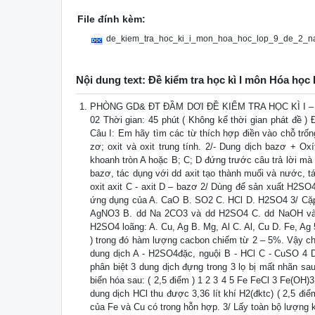
File đính kèm:
de_kiem_tra_hoc_ki_i_mon_hoa_hoc_lop_9_de_2_
Nội dung text: Đề kiểm tra học kì I môn Hóa h
PHÒNG GD& ĐT ĐẦM DƠI ĐỀ KIỂM TRA HỌC KÌ I –
02 Thời gian: 45 phút ( Không kể thời gian phát đề 
Câu I: Em hãy tìm các từ thích hợp điền vào chỗ trống 
zơ; oxit và oxit trung tính. 2/- Dung dịch bazơ + O
khoanh tròn A hoặc B; C; D đứng trước câu trả lời mà
bazơ, tác dụng với dd axit tạo thành muối và nước, tá
oxit axit C - axit D – bazơ 2/ Dùng để sản xuất H2SO4
ứng dụng của A. CaO B. SO2 C. HCl D. H2SO4 3/ Cặp 
AgNO3 B. dd Na 2CO3 và dd H2SO4 C. dd NaOH và d
H2SO4 loãng: A. Cu, Ag B. Mg, Al C. Al, Cu D. Fe, Ag 
) trong đó hàm lượng cacbon chiếm từ 2 – 5%. Vậy chấ
dung dịch A - H2SO4đặc, nguội B - HCl C - CuSO 4 
phân biệt 3 dung dịch đựng trong 3 lọ bị mất nhãn sa
biến hóa sau: ( 2,5 điểm ) 1 2 3 4 5 Fe FeCl 3 Fe(O
dung dịch HCl thu được 3,36 lít khí H2(đktc) ( 2,5 đi
của Fe và Cu có trong hỗn hợp. 3/ Lấy toàn bộ lượng 