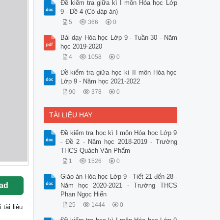
Đề kiểm tra giữa kì I môn Hóa học Lớp
9 - Đề 4 (Có đáp án)
5
366
0
Bài dạy Hóa học Lớp 9 - Tuần 30 - Năm
học 2019-2020
4
1058
0
Đề kiểm tra giữa học kì II môn Hóa học
Lớp 9 - Năm học 2021-2022
90
378
0
TÀI LIỆU HAY
Đề kiểm tra học kì I môn Hóa học Lớp 9
- Đề 2 - Năm học 2018-2019 - Trường
THCS Quách Văn Phẩm
1
1526
0
Giáo án Hóa học Lớp 9 - Tiết 21 đến 28 -
ad
Năm học 2020-2021 - Trường THCS
Phan Ngọc Hiển
25
1444
0
i tài liệu