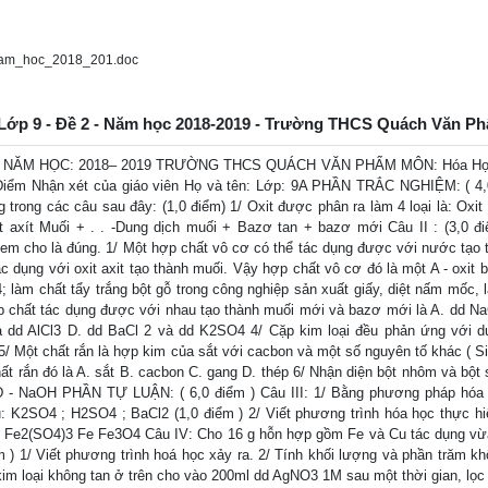
nam_hoc_2018_201.doc
ọc Lớp 9 - Đề 2 - Năm học 2018-2019 - Trường THCS Quách Văn P
 NĂM HỌC: 2018– 2019 TRƯỜNG THCS QUÁCH VĂN PHẨM MÔN: Hóa Học
) Điểm Nhận xét của giáo viên Họ và tên: Lớp: 9A PHẦN TRẮC NGHIỆM: ( 4,
trong các câu sau đây: (1,0 điểm) 1/ Oxit được phân ra làm 4 loại là: Oxit 
xít axít Muối + . . -Dung dịch muối + Bazơ tan + bazơ mới Câu II : (3,0 đ
 em cho là đúng. 1/ Một hợp chất vô cơ có thể tác dụng được với nước tạo 
c dụng với oxit axit tạo thành muối. Vậy hợp chất vô cơ đó là một A - oxit 
; làm chất tẩy trắng bột gỗ trong công nghiệp sản xuất giấy, diệt nấm mốc, 
chất tác dụng được với nhau tạo thành muối mới và bazơ mới là A. dd Na
d AlCl3 D. dd BaCl 2 và dd K2SO4 4/ Cặp kim loại đều phản ứng với d
5/ Một chất rắn là hợp kim của sắt với cacbon và một số nguyên tố khác ( Si
t rắn đó là A. sắt B. cacbon C. gang D. thép 6/ Nhận diện bột nhôm và bột 
D - NaOH PHẦN TỰ LUẬN: ( 6,0 điểm ) Câu III: 1/ Bằng phương pháp hóa
u: K2SO4 ; H2SO4 ; BaCl2 (1,0 điểm ) 2/ Viết phương trình hóa học thực hi
H)3 Fe2(SO4)3 Fe Fe3O4 Câu IV: Cho 16 g hỗn hợp gồm Fe và Cu tác dụng vừ
ểm ) 1/ Viết phương trình hoá học xảy ra. 2/ Tính khối lượng và phần trăm kh
kim loại không tan ở trên cho vào 200ml dd AgNO3 1M sau một thời gian, lọc 