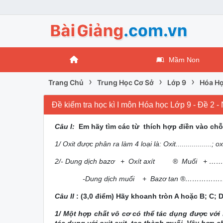
Mầm Non
›
›
›
Trang Chủ
Trung Học Cơ Sở
Lớp 9
Hóa Họ
Đề kiểm tra học kì I môn Hóa học Lớp 9 - Đề 
Câu I:
Em hãy tìm các từ thích hợp điền vào chỗ 
1/ Oxit được phân ra làm 4 loại là: Oxit..................; oxit
2/- Dung dịch bazơ + Oxít axít ® Muối + …
-Dung dịch muối + Bazơ tan ®…………………
Câu II
: (3,0 điểm) Hãy khoanh tròn A hoặc B; C; 
1/ Một hợp chất vô cơ có thể tác dụng được với