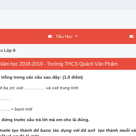
Tiểu Học
c Lớp 9
2 - Năm học 2018-2019 - Trường THCS Quách Văn Phẩm
trống trong các câu sau đây: (1,0 điểm)
 ba zơ; oxit ................. và oxit trung tính.
………. .
…+ bazơ mới
D đứng trước câu trả lời mà em cho là đúng.
 nước tạo thành dd bazơ, tác dụng với dd axit tạo thành muối v