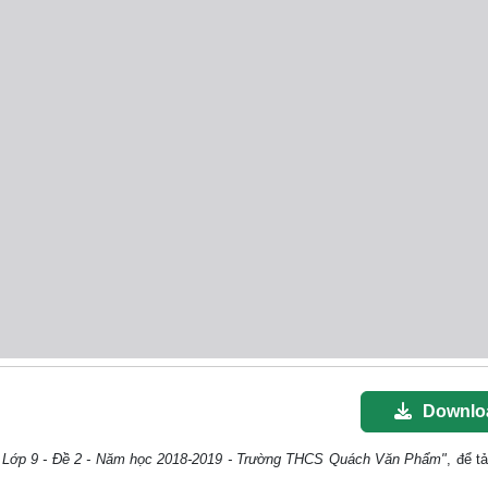
Downlo
c Lớp 9 - Đề 2 - Năm học 2018-2019 - Trường THCS Quách Văn Phẩm"
, để tả