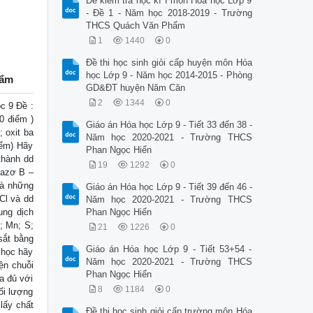
Đề kiểm tra học kì I môn Hóa học Lớp 9
- Đề 1 - Năm học 2018-2019 - Trường
THCS Quách Văn Phẩm
1
1440
0
Đề thi học sinh giỏi cấp huyện môn Hóa
học Lớp 9 - Năm học 2014-2015 - Phòng
hẩm
GD&ĐT huyện Năm Căn
2
1344
0
 9 Đề :
0 điểm )
Giáo án Hóa học Lớp 9 - Tiết 33 đến 38 -
; oxit ba
Năm học 2020-2021 - Trường THCS
iểm) Hãy
Phan Ngọc Hiển
thành dd
19
1292
0
bazơ B –
là những
Giáo án Hóa học Lớp 9 - Tiết 39 đến 46 -
Cl và dd
Năm học 2020-2021 - Trường THCS
ung dịch
Phan Ngọc Hiển
; Mn; S;
21
1226
0
sắt bằng
Giáo án Hóa học Lớp 9 - Tiết 53+54 -
 học hãy
Năm học 2020-2021 - Trường THCS
ện chuỗi
Phan Ngọc Hiển
a đủ với
8
1184
0
ối lượng
lấy chất
Đề thi học sinh giỏi cấp trường môn Hóa