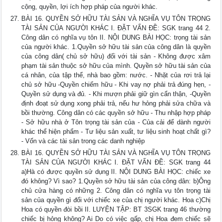
cộng, quyền, lợi ích hợp pháp của người khác.
BÀI 16. QUYỀN SỞ HỮU TÀI SẢN VÀ NGHĨA VỤ TÔN TRỌNG
TÀI SẢN CỦA NGƯỜI KHÁC I. ĐẶT VẤN ĐỀ: SGK trang 44 2.
Công dân có nghĩa vụ tôn II. NỘI DUNG BÀI HỌC: trọng tài sản
của người khác. 1.Quyền sở hữu tài sản của công dân là quyền
của công dân( chủ sở hữu) đối với tài sản - Không được xâm
phạm tài sản thuộc sở hữu của mình. Quyền sở hữu tài sản của
cá nhân, của tập thể, nhà bao gồm: nước. - Nhặt của rơi trả lại
chủ sở hữu -Quyền chiếm hữu - Khi vay nợ phải trả đúng hẹn, -
Quyền sử dụng và đủ. - Khi mượn phải giữ gìn cẩn thận, -Quyền
định đoạt sử dụng xong phải trả, nếu hư hỏng phải sửa chữa và
bồi thường. Công dân có các quyền sở hữu - Thu nhập hợp pháp
- Sở hữu nhà ở Tôn trọng tài sản của - Của cải để dành người
khác thể hiện phẩm - Tư liệu sản xuất, tư liệu sinh hoạt chất gì?
- Vốn và các tài sản trong các danh nghiệp
BÀI 16. QUYỀN SỞ HỮU TÀI SẢN VÀ NGHĨA VỤ TÔN TRỌNG
TÀI SẢN CỦA NGƯỜI KHÁC I. ĐẶT VẤN ĐỀ: SGK trang 44
a)Hà có được quyền sử dụng II. NỘI DUNG BÀI HỌC: chiếc xe
đó không? Vì sao? 1.Quyền sở hữu tài sản của công dân: b)Ông
chủ cửa hàng có những 2. Công dân có nghĩa vụ tôn trọng tài
sản của quyền gì đối với chiếc xe của chị người khác. Hoa c)Chị
Hoa có quyền đòi bồi II. LUYỆN TẬP: BT 3SGK trang 46 thường
chiếc bị hỏng không? Ai Do có việc gấp, chị Hoa đem chiếc sẽ