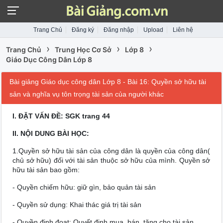
Trang Chủ
Đăng ký
Đăng nhập
Upload
Liên hệ
›
›
›
Trang Chủ
Trung Học Cơ Sở
Lớp 8
Giáo Dục Công Dân Lớp 8
Bài giảng Giáo dục công dân Lớp 8 - Bài 16: Quyền sở hữu tài
sản và nghĩa vụ tôn trọng tài sản của người khác
I. ĐẶT VẤN ĐỀ: SGK trang 44
II. NỘI DUNG BÀI HỌC:
1.Quyền sở hữu tài sản của công dân là quyền của công dân(
chủ sở hữu) đối với tài sản thuộc sở hữu của mình. Quyền sở
hữu tài sản bao gồm:
- Quyền chiếm hữu: giữ gìn, bảo quản tài sản
- Quyền sử dụng: Khai thác giá trị tài sản
- Quyền định đoạt: Quyết định mua, bán, tặng cho tài sản