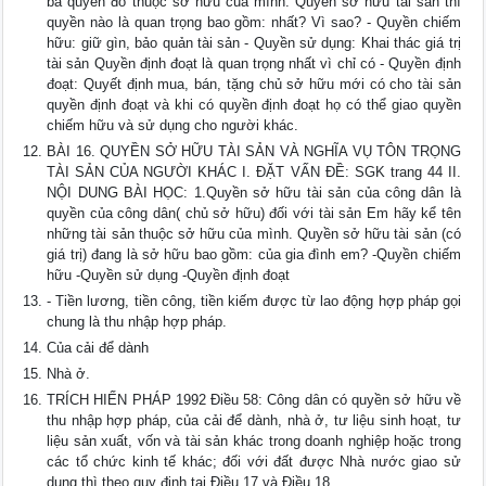
ba quyền đó thuộc sở hữu của mình. Quyền sở hữu tài sản thì
quyền nào là quan trọng bao gồm: nhất? Vì sao? - Quyền chiếm
hữu: giữ gìn, bảo quản tài sản - Quyền sử dụng: Khai thác giá trị
tài sản Quyền định đoạt là quan trọng nhất vì chỉ có - Quyền định
đoạt: Quyết định mua, bán, tặng chủ sở hữu mới có cho tài sản
quyền định đoạt và khi có quyền định đoạt họ có thể giao quyền
chiếm hữu và sử dụng cho người khác.
BÀI 16. QUYỀN SỞ HỮU TÀI SẢN VÀ NGHĨA VỤ TÔN TRỌNG
TÀI SẢN CỦA NGƯỜI KHÁC I. ĐẶT VẤN ĐỀ: SGK trang 44 II.
NỘI DUNG BÀI HỌC: 1.Quyền sở hữu tài sản của công dân là
quyền của công dân( chủ sở hữu) đối với tài sản Em hãy kể tên
những tài sản thuộc sở hữu của mình. Quyền sở hữu tài sản (có
giá trị) đang là sở hữu bao gồm: của gia đình em? -Quyền chiếm
hữu -Quyền sử dụng -Quyền định đoạt
- Tiền lương, tiền công, tiền kiếm được từ lao động hợp pháp gọi
chung là thu nhập hợp pháp.
Của cải để dành
Nhà ở.
TRÍCH HIẾN PHÁP 1992 Điều 58: Công dân có quyền sở hữu về
thu nhập hợp pháp, của cải để dành, nhà ở, tư liệu sinh hoạt, tư
liệu sản xuất, vốn và tài sản khác trong doanh nghiệp hoặc trong
các tổ chức kinh tế khác; đối với đất được Nhà nước giao sử
dụng thì theo quy định tại Điều 17 và Điều 18.