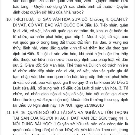
sản bao gồm: đó là cơ quan văn hóa, viện - Quyền chiếm hữu
bảo tàng. - Quyền sử dụng Vì sao chiếc bình cổ thuộc - Quyền
định đoạt quyền sở hữu của Nhà nước?
TRÍCH LUẬT DI SẢN VĂN HÓA SỬA ĐỔI Chương 4. QUẢN LÝ
DI VẬT, CỔ VẬT, BẢO VẬT QUỐC GIA Điều 18. Tiếp nhận, quản
lý di vật, cổ vật, bảo vật quốc gia do thăm dò, khai quật hoặc do
tổ chức, cá nhân phát hiện, giao nộp 1. Mọi di vật, cổ vật, bảo
vật quốc gia ở trong lòng đất thuộc đất liền, hải đảo, ở vùng nội
thủy, lãnh hải, vùng đặc quyền kinh tế và thềm lục địa theo quy
định tại Điều 6 Luật di sản văn hóa, khi phát hiện hoặc tìm thấy
đều thuộc sở hữu nhà nước theo quy định của pháp luật về dân
sự. 2. Giám đốc Sở Văn hóa, Thể thao và Du lịch có trách nhiệm
tổ chức việc tiếp nhận các di vật, cổ vật, bảo vật quốc gia để
tạm nhập vào kho bảo quản của bảo tàng cấp tỉnh nơi phát hiện
di vật, cổ vật, bảo vật quốc gia theo quy định tại khoản 20 Điều 1
Luật sửa đổi, bổ sung một số điều của Luật di sản văn hóa. 3. Tổ
chức, cá nhân giao nộp di vật, cổ vật, bảo vật quốc gia được
khen thưởng và được nhận một khoản tiền thưởng theo quy định
tại Điều 33 Nghị định này. HÀ NỘI, ngày 21/09/2010
BÀI 16. QUYỀN SỞ HỮU TÀI SẢN VÀ NGHĨA VỤ TÔN TRỌNG
TÀI SẢN CỦA NGƯỜI KHÁC I. ĐẶT VẤN ĐỀ: SGK trang 44 II.
NỘI DUNG BÀI HỌC: 1.Quyền sở hữu tài sản của công dân là
quyền của công dân( chủ sở hữu) đối với tài sản Theo em, trong