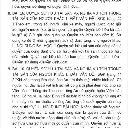
máy mới có quyền sở hữu chiếc xe đó và họ có quyền chiếm
hữu, quyền sử dụng và quyền định đoạt.
BÀI 16. QUYỀN SỞ HỮU TÀI SẢN VÀ NGHĨA VỤ TÔN TRỌNG
TÀI SẢN CỦA NGƯỜI KHÁC I. ĐẶT VẤN ĐỀ: SGK trang 44
1.Theo em, trong số: người chủ xe máy, người được giao giữ
xe, người mượn xe, ai là người có quyền Quyền sở hữu tài sản
là gì? a) Giữ gìn bảo quản xe Quyền sở hữu bao gồm b) Sử
dụng xe để đi những quyền nào? c) Bán, tặng, cho người khác.
II. NỘI DUNG BÀI HỌC: 1.Quyền sở hữu tài sản của công dân là
quyền của công dân( chủ sở hữu) đối với tài sản thuộc sở hữu
của mình. Quyền sở hữu tài sản bao gồm: -Quyền chiếm hữu -
Quyền sử dụng -Quyền định đoạt
BÀI 16. QUYỀN SỞ HỮU TÀI SẢN VÀ NGHĨA VỤ TÔN TRỌNG
TÀI SẢN CỦA NGƯỜI KHÁC I. ĐẶT VẤN ĐỀ: SGK trang 44
2.“Khi đào móng làm nhà, ông An tìm thấy một chiếc bình cổ. Có
người nói đây là cổ vật lịch sử rất có giá trị phải đem nộp cho sở
Văn hóa - Thông tin Theo em, ông An có quyền hoặc Viện bảo
tàng. Có người lại bảo: Bình cổ do bán bình cổ không? Vì ông An
tìm thấy nên nó thuộc về ông An, ông có sao? quyền bán hay
cho ai thì tùy”. II. NỘI DUNG BÀI HỌC: Không thuộc về ông An.
1.Quyền sở hữu tài sản của công dân là quyền của Bình cổ
thuộc về Nhà nước công dân( chủ sở hữu) đối với tài sản thuộc
sở hữu Chủ sở hữu mới có quyền của mình. Quyền sở hữu tài