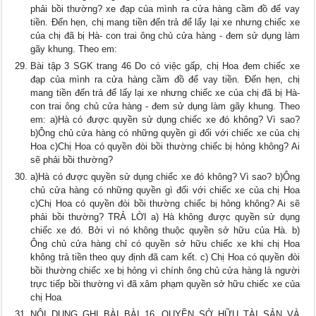
phải bồi thường? xe đạp của mình ra cửa hàng cầm đồ để vay
tiền. Đến hẹn, chị mang tiền đến trả để lấy lại xe nhưng chiếc xe
của chị đã bị Hà- con trai ông chủ cửa hàng - đem sử dụng làm
gãy khung. Theo em:
Bài tập 3 SGK trang 46 Do có việc gấp, chị Hoa đem chiếc xe
đạp của mình ra cửa hàng cầm đồ để vay tiền. Đến hẹn, chị
mang tiền đến trả để lấy lại xe nhưng chiếc xe của chị đã bị Hà-
con trai ông chủ cửa hàng - đem sử dụng làm gãy khung. Theo
em: a)Hà có được quyền sử dụng chiếc xe đó không? Vì sao?
b)Ông chủ cửa hàng có những quyền gì đối với chiếc xe của chị
Hoa c)Chị Hoa có quyền đòi bồi thường chiếc bị hỏng không? Ai
sẽ phải bồi thường?
a)Hà có được quyền sử dụng chiếc xe đó không? Vì sao? b)Ông
chủ cửa hàng có những quyền gì đối với chiếc xe của chị Hoa
c)Chị Hoa có quyền đòi bồi thường chiếc bị hỏng không? Ai sẽ
phải bồi thường? TRẢ LỜI a) Hà không được quyền sử dụng
chiếc xe đó. Bởi vì nó không thuộc quyền sở hữu của Hà. b)
Ông chủ cửa hàng chỉ có quyền sở hữu chiếc xe khi chị Hoa
không trả tiền theo quy định đã cam kết. c) Chị Hoa có quyền đòi
bồi thường chiếc xe bị hỏng vì chính ông chủ cửa hàng là người
trực tiếp bồi thường vì đã xâm phạm quyền sở hữu chiếc xe của
chị Hoa
NỘI DUNG GHI BÀI BÀI 16. QUYỀN SỞ HỮU TÀI SẢN VÀ