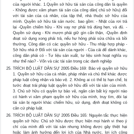
của người khác. 1.Quyền sở hữu tài sản của công dân là quyền
- Không được xâm phạm tài sản của công dân( chủ sở hữu) đối
với tài sản của cá nhân, của tập thể, nhà thuộc sở hữu của
mình. Quyền sở hữu tài sản nước. bao gồm: - Nhặt của rơi trả
lại -Quyền chiếm hữu - Khi vay nợ phải trả đúng hẹn, và đủ. -
Quyền sử dụng - Khi mượn phải giữ gìn cẩn thận, -Quyền định
đoạt sử dụng xong phải trả, nếu hư hỏng phải sửa chữa và bồi
thường. Công dân có các quyền sở hữu - Thu nhập hợp pháp -
Sở hữu nhà ở Đối với tài sản của người - Của cải để dành khác,
công dân phải có - Tư liệu sản xuất, tư liệu sinh hoạt nghĩa vụ
như thế nào? - Vốn và các tài sản trong các danh nghiệp
TRÍCH BỘ LUẬT DÂN SỰ 2005 Điều 169: Bảo vệ quyền sở hữu
1. Quyền sở hữu của cá nhân, pháp nhân và chủ thể khác được
pháp luật công nhận và bảo vệ. 2. Không ai có thể bị hạn chế, bị
tước đoạt trái pháp luật quyền sở hữu đối với tài sản của mình.
3. Chủ sở hữu có quyền tự bảo vệ, ngăn cản bất kỳ người nào
có hành vi xâm phạm quyền sở hữu của mình, truy tìm, đòi lại
tài sản bị người khác chiếm hữu, sử dụng, định đoạt không có
căn cứ pháp luật.
TRÍCH BỘ LUẬT DÂN SỰ 2005 Điều 165: Nguyên tắc thực hiện
quyền sở hữu: Chủ sở hữu được thực hiện mọi hành vi theo ý
chí của mình đối với tài sản nhưng không được gây thiệt hại
hoặc làm ảnh hưởng đến lợi ích của Nhà nước, lợi ích công