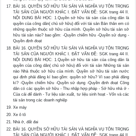
BÀI 16. QUYỀN SỞ HỮU TÀI SẢN VÀ NGHĨA VỤ TÔN TRỌNG
TÀI SẢN CỦA NGƯỜI KHÁC I. ĐẶT VẤN ĐỀ: SGK trang 44 II.
NỘI DUNG BÀI HỌC: 1.Quyền sở hữu tài sản của công dân là
quyền của công dân( chủ sở hữu) đối với tài sản Bản thân em có
những quyền thuộc sở hữu của mình. Quyền sở hữu tài sản sở
hữu tài sản nào? bao gồm: -Quyền chiếm hữu -Quyền sử dụng -
Quyền định đoạt
BÀI 16. QUYỀN SỞ HỮU TÀI SẢN VÀ NGHĨA VỤ TÔN TRỌNG
TÀI SẢN CỦA NGƯỜI KHÁC I. ĐẶT VẤN ĐỀ: SGK trang 44 II.
NỘI DUNG BÀI HỌC: 1.Quyền sở hữu tài sản của công dân là
quyền của công dân( chủ sở hữu) đối với tài sản Những tài sản
nào Nhà thuộc sở hữu của mình. Quyền sở hữu tài sản nước
qui định phải đăng kí bao gồm: quyền sở hữu? Vì sao phải đăng
kí? -Quyền chiếm hữu -Quyền sử dụng -Quyền định đoạt Công
dân có các quyền sở hữu - Thu nhập hợp pháp - Sở hữu nhà ở -
Của cải để dành - Tư liệu sản xuất, tư liệu sinh hoạt - Vốn và các
tài sản trong các doanh nghiệp
Xe máy
Xe ô tô
Nhà ở, đất đai
BÀI 16. QUYỀN SỞ HỮU TÀI SẢN VÀ NGHĨA VỤ TÔN TRỌNG
TÀI SẢN CỦA NGƯỜI KHÁC I. ĐẶT VẤN ĐỀ: SGK trang 44 II.