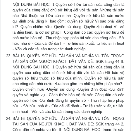
NỘI DUNG BÀI HỌC: 1.Quyền sở hữu tài sản của công dân là
quyền của công dân( chủ sở hữu) đối với tài sản Những tài sản
nào Nhà thuộc sở hữu của mình. Quyền sở hữu tài sản nước
qui định phải đăng kí bao gồm: quyền sở hữu? Vì sao phải đăng
kí? -Quyền chiếm hữu -Quyền sử dụng -Quyền định đoạt Vì: đó
là điều kiện, là cơ sở pháp lí Công dân có các quyền sở hữu để
nhà nước bảo vệ - Thu nhập hợp pháp tài sản cho công dân - Sở
hữu nhà ở - Của cải để dành - Tư liệu sản xuất, tư liệu sinh hoạt
- Vốn và các tài sản trong các danh nghiệp
BÀI 16. QUYỀN SỞ HỮU TÀI SẢN VÀ NGHĨA VỤ TÔN TRỌNG
TÀI SẢN CỦA NGƯỜI KHÁC I. ĐẶT VẤN ĐỀ: SGK trang 44 II.
NỘI DUNG BÀI HỌC: 1.Quyền sở hữu tài sản của công dân là
quyền của công dân( chủ sở hữu) đối với tài sản Để bảo vệ
quyền sở hữu thuộc sở hữu của mình. Quyền sở hữu tài sản
cho công dân nhà nước đưa bao gồm: ra những biện pháp nào? -
Quyền chiếm hữu -Quyền sử dụng -Quyền định đoạt -Qui định
quyền và nghĩa vụ - Cách thức bảo vệ tài sản Công dân có các
quyền sở hữu -Qui định đăng kí quyền sở - Thu nhập hợp pháp
hữu - Sở hữu nhà ở - Của cải để dành - Tư liệu sản xuất, tư liệu
sinh hoạt - Vốn và các tài sản trong các danh nghiệp
BÀI 16. QUYỀN SỞ HỮU TÀI SẢN VÀ NGHĨA VỤ TÔN TRỌNG
TÀI SẢN CỦA NGƯỜI KHÁC I. ĐẶT VẤN ĐỀ: SGK trang 44 2.
Công dân có nghĩa vụ tôn II. NỘI DUNG BÀI HỌC: trọng tài sản