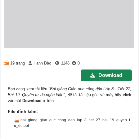
19 trang
Hạnh Đào
1148
0
Download
Bạn đang xem tài liệu
"Bài giảng Giáo dục công dân Lớp 8 - Tiết 27,
Bài 19: Quyền tự do ngôn luận"
, để tải tài liệu gốc về máy hãy click
vào nút
Download
ở trên.
File đính kèm:
bai_giang_giao_duc_cong_dan_lop_8_tiet_27_bai_19_quyen_t
u_do.ppt