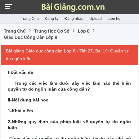
Trang Chủ
Đăng ký
Đăng nhập
Upload
Liên hệ
›
›
›
Trang Chủ
Trung Học Cơ Sở
Lớp 8
Giáo Dục Công Dân Lớp 8
Bài giảng Giáo dục công dân Lớp 8 - Tiết 27, Bài 19: Quyền tự
do ngôn luận
I-Đặt vấn đề
Trong các việc làm dưới đây việc làm nào thể hiện
quyền tự do ngôn luận của công dân?
II-Nội dung bài học
1-Khái niệm
2-Những quy định của pháp luật về quyền tự do ngôn
luận
-Công dân có quyền tự do ngôn luận, tự do báo chí, có