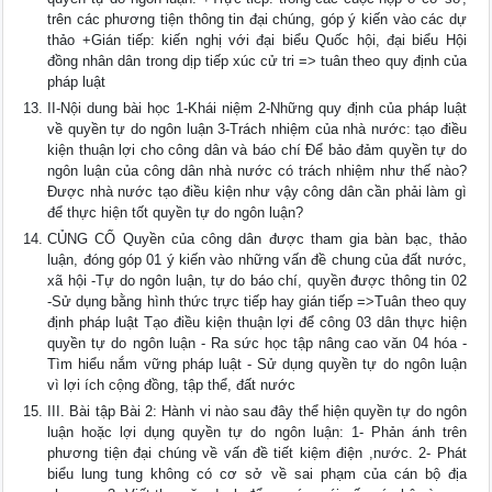
trên các phương tiện thông tin đại chúng, góp ý kiến vào các dự
thảo +Gián tiếp: kiến nghị với đại biểu Quốc hội, đại biểu Hội
đồng nhân dân trong dịp tiếp xúc cử tri => tuân theo quy định của
pháp luật
II-Nội dung bài học 1-Khái niệm 2-Những quy định của pháp luật
về quyền tự do ngôn luận 3-Trách nhiệm của nhà nước: tạo điều
kiện thuận lợi cho công dân và báo chí Để bảo đảm quyền tự do
ngôn luận của công dân nhà nước có trách nhiệm như thế nào?
Được nhà nước tạo điều kiện như vậy công dân cần phải làm gì
để thực hiện tốt quyền tự do ngôn luận?
CỦNG CỐ Quyền của công dân được tham gia bàn bạc, thảo
luận, đóng góp 01 ý kiến vào những vấn đề chung của đất nước,
xã hội -Tự do ngôn luận, tự do báo chí, quyền được thông tin 02
-Sử dụng bằng hình thức trực tiếp hay gián tiếp =>Tuân theo quy
định pháp luật Tạo điều kiện thuận lợi để công 03 dân thực hiện
quyền tự do ngôn luận - Ra sức học tập nâng cao văn 04 hóa -
Tìm hiểu nắm vững pháp luật - Sử dụng quyền tự do ngôn luận
vì lợi ích cộng đồng, tập thể, đất nước
III. Bài tập Bài 2: Hành vi nào sau đây thể hiện quyền tự do ngôn
luận hoặc lợi dụng quyền tự do ngôn luận: 1- Phản ánh trên
phương tiện đại chúng về vấn đề tiết kiệm điện ,nước. 2- Phát
biểu lung tung không có cơ sở về sai phạm của cán bộ địa