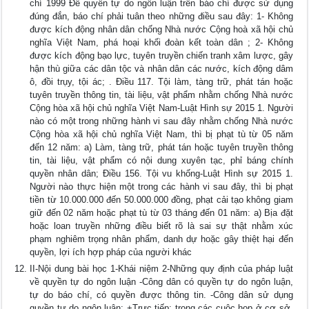
chí 1999 Để quyền tự do ngôn luận trên báo chí được sử dụng
đúng đắn, báo chí phải tuân theo những điều sau đây: 1- Không
được kích động nhân dân chống Nhà nước Cộng hoà xã hội chủ
nghĩa Việt Nam, phá hoại khối đoàn kết toàn dân ; 2- Không
được kích động bạo lực, tuyên truyền chiến tranh xâm lược, gây
hận thù giữa các dân tộc và nhân dân các nước, kích động dâm
ô, đồi trụy, tội ác; . Điều 117. Tội làm, tàng trữ, phát tán hoặc
tuyên truyền thông tin, tài liệu, vật phẩm nhằm chống Nhà nước
Cộng hòa xã hội chủ nghĩa Việt Nam-Luật Hình sự 2015 1. Người
nào có một trong những hành vi sau đây nhằm chống Nhà nước
Cộng hòa xã hội chủ nghĩa Việt Nam, thì bị phạt tù từ 05 năm
đến 12 năm: a) Làm, tàng trữ, phát tán hoặc tuyên truyền thông
tin, tài liệu, vật phẩm có nội dung xuyên tạc, phỉ báng chính
quyền nhân dân; Điều 156. Tội vu khống-Luật Hình sự 2015 1.
Người nào thực hiện một trong các hành vi sau đây, thì bị phạt
tiền từ 10.000.000 đến 50.000.000 đồng, phạt cải tạo không giam
giữ đến 02 năm hoặc phạt tù từ 03 tháng đến 01 năm: a) Bịa đặt
hoặc loan truyền những điều biết rõ là sai sự thật nhằm xúc
phạm nghiêm trọng nhân phẩm, danh dự hoặc gây thiệt hại đến
quyền, lợi ích hợp pháp của người khác
II-Nội dung bài học 1-Khái niệm 2-Những quy định của pháp luật
về quyền tự do ngôn luận -Công dân có quyền tự do ngôn luận,
tự do báo chí, có quyền được thông tin. -Công dân sử dụng
quyền tự do ngôn luận: +Trực tiếp: trong các cuộc họp ở cơ sở,