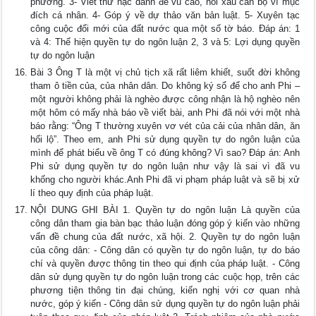
phương. 3- Viết thư nặc danh để vu cáo, nói xấu cán bộ vì mục
đích cá nhân. 4- Góp ý về dự thảo văn bản luật. 5- Xuyên tạc
công cuộc đổi mới của đất nước qua một số tờ báo. Đáp án: 1
và 4: Thể hiện quyền tự do ngôn luận 2, 3 và 5: Lợi dụng quyền
tự do ngôn luận
Bài 3 Ông T là một vị chủ tịch xã rất liêm khiết, suốt đời không
tham ô tiền của, của nhân dân. Do không ký sổ để cho anh Phi –
một người không phải là nghèo được công nhận là hộ nghèo nên
một hôm có mấy nhà báo về viết bài, anh Phi đã nói với một nhà
báo rằng: “Ông T thường xuyên vơ vét của cải của nhân dân, ăn
hối lộ”. Theo em, anh Phi sử dụng quyền tự do ngôn luận của
mình để phát biểu về ông T có đúng không? Vì sao? Đáp án: Anh
Phi sử dụng quyền tự do ngôn luận như vậy là sai vì đã vu
khống cho người khác.Anh Phi đã vi phạm pháp luật và sẽ bị xử
lí theo quy định của pháp luật.
NỘI DUNG GHI BÀI 1. Quyền tự do ngôn luận Là quyền của
công dân tham gia bàn bạc thảo luận đóng góp ý kiến vào những
vấn đề chung của đất nước, xã hội. 2. Quyền tự do ngôn luận
của công dân: - Công dân có quyền tự do ngôn luận, tự do báo
chí và quyền được thông tin theo qui định của pháp luật. - Công
dân sử dụng quyền tự do ngôn luận trong các cuộc họp, trên các
phương tiện thông tin đại chúng, kiến nghị với cơ quan nhà
nước, góp ý kiến - Công dân sử dụng quyền tự do ngôn luận phải