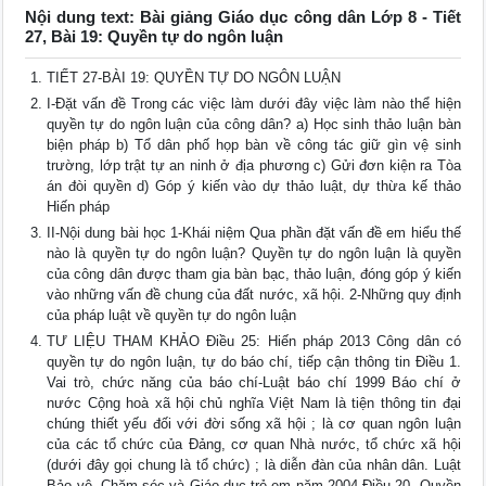
Nội dung text: Bài giảng Giáo dục công dân Lớp 8 - Tiết
27, Bài 19: Quyền tự do ngôn luận
TIẾT 27-BÀI 19: QUYỀN TỰ DO NGÔN LUẬN
I-Đặt vấn đề Trong các việc làm dưới đây việc làm nào thể hiện
quyền tự do ngôn luận của công dân? a) Học sinh thảo luận bàn
biện pháp b) Tổ dân phố họp bàn về công tác giữ gìn vệ sinh
trường, lớp trật tự an ninh ở địa phương c) Gửi đơn kiện ra Tòa
án đòi quyền d) Góp ý kiến vào dự thảo luật, dự thừa kế thảo
Hiến pháp
II-Nội dung bài học 1-Khái niệm Qua phần đặt vấn đề em hiểu thế
nào là quyền tự do ngôn luận? Quyền tự do ngôn luận là quyền
của công dân được tham gia bàn bạc, thảo luận, đóng góp ý kiến
vào những vấn đề chung của đất nước, xã hội. 2-Những quy định
của pháp luật về quyền tự do ngôn luận
TƯ LIỆU THAM KHẢO Điều 25: Hiến pháp 2013 Công dân có
quyền tự do ngôn luận, tự do báo chí, tiếp cận thông tin Điều 1.
Vai trò, chức năng của báo chí-Luật báo chí 1999 Báo chí ở
nước Cộng hoà xã hội chủ nghĩa Việt Nam là tiện thông tin đại
chúng thiết yếu đối với đời sống xã hội ; là cơ quan ngôn luận
của các tổ chức của Đảng, cơ quan Nhà nước, tổ chức xã hội
(dưới đây gọi chung là tổ chức) ; là diễn đàn của nhân dân. Luật
Bảo vệ, Chăm sóc và Giáo dục trẻ em năm 2004 Điều 20. Quyền