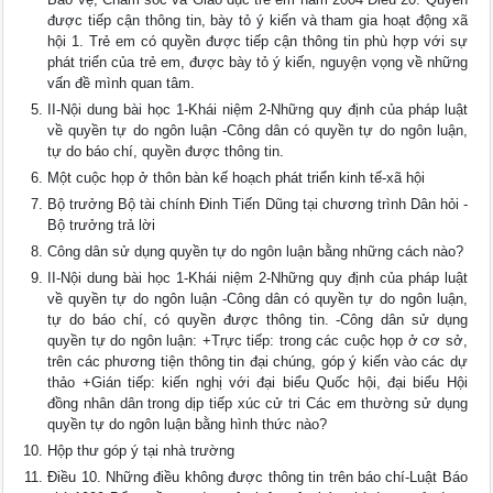
được tiếp cận thông tin, bày tỏ ý kiến và tham gia hoạt động xã
hội 1. Trẻ em có quyền được tiếp cận thông tin phù hợp với sự
phát triển của trẻ em, được bày tỏ ý kiến, nguyện vọng về những
vấn đề mình quan tâm.
II-Nội dung bài học 1-Khái niệm 2-Những quy định của pháp luật
về quyền tự do ngôn luận -Công dân có quyền tự do ngôn luận,
tự do báo chí, quyền được thông tin.
Một cuộc họp ở thôn bàn kế hoạch phát triển kinh tế-xã hội
Bộ trưởng Bộ tài chính Đinh Tiến Dũng tại chương trình Dân hỏi -
Bộ trưởng trả lời
Công dân sử dụng quyền tự do ngôn luận bằng những cách nào?
II-Nội dung bài học 1-Khái niệm 2-Những quy định của pháp luật
về quyền tự do ngôn luận -Công dân có quyền tự do ngôn luận,
tự do báo chí, có quyền được thông tin. -Công dân sử dụng
quyền tự do ngôn luận: +Trực tiếp: trong các cuộc họp ở cơ sở,
trên các phương tiện thông tin đại chúng, góp ý kiến vào các dự
thảo +Gián tiếp: kiến nghị với đại biểu Quốc hội, đại biểu Hội
đồng nhân dân trong dịp tiếp xúc cử tri Các em thường sử dụng
quyền tự do ngôn luận bằng hình thức nào?
Hộp thư góp ý tại nhà trường
Điều 10. Những điều không được thông tin trên báo chí-Luật Báo