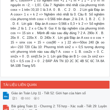
án C cosxm=+ 1 có nghiệm mm +1 1 −1 m + 1 1 − 2 0 Vì m
nguyên m −2; − 1;0. Câu 7: Nghiệm nhỏ nhất của phương trình
cosx = 1 trên 0,10  là 3 A. 0 . B. . C. 2 . D. . 2 Lời giải Đáp án
A cosx= 1 x = k 2 => Nghiệm nhỏ nhất là 0. Câu 8: Số nghiệm
của phương trình cosx = 0.566 trên đoạn ,2 là 2 A. 1. B. 2 . C. 3
. D. 4 . Lời giải : Đáp án A cosx= 0,566 x 0,3 + k 2 => Số nghiệm
trên ,2 là 1. 2 x o Câu 9: Gọi X là tập nghiệm của phương trình
cos += 15 sin x . Mệnh đề nào sau đây đúng ? 2 A. 290o X . B.
20o X . C. 220o X . D. 240o X . Lời giải Đáp án A xxo o o cos +
15 = sinx cos + 15 = cos(90 − x ) 22 xk=+50oo 240 ()k oo
xk=−210 720 Câu 10: Phương trình sin2 x = 0,5 tương đương
với phương trình nào sau đây? A. cosx = 1. B. cos2x = 0. C.
sin2x = 0 . D. sin(0,5x )= 1. Lời giải Đáp án B 1− cos 2x sin2 xx=
0,5 = 0,5 cos 2 = 0 . 2 ĐÁP ÁN TN 1D 2C 3C 4B 5C 6C 7A 8A
9A 10B Trang 5/5
TÀI LIỆU LIÊN QUAN
Giáo án Toán Lớp 11 - Tiết 52: Giới hạn của hàm số
5
660
0
Bài giảng Toán 11 - Chương 2: Tổ hợp - Xác suất - Tiết 29: Luyện