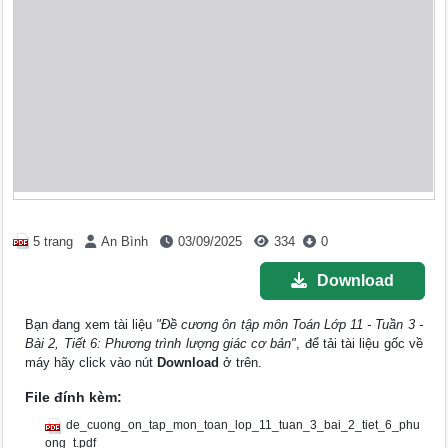
5 trang
An Bình
03/09/2025
334
0
Download
Bạn đang xem tài liệu
"Đề cương ôn tập môn Toán Lớp 11 - Tuần 3 -
Bài 2, Tiết 6: Phương trình lượng giác cơ bản"
, để tải tài liệu gốc về
máy hãy click vào nút
Download
ở trên.
File đính kèm:
de_cuong_on_tap_mon_toan_lop_11_tuan_3_bai_2_tiet_6_phu
ong_t.pdf