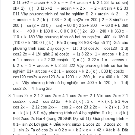
3 11 x+2 = arcsin + k 2 x = − 2 + arcsin + k 2 1 33 Ta có sin(
xk+ 2) = ( ) . 3 11 x+2 = − arcsin + k 2 x = − 2 − arcsin + k 2 33
11 Vậy phương trình có hai họ nghiệm −2 + arcsin +k 2 ; − 2
− arcsin + k 2 ( k ) . 33 − 3 d) sin(2x += 200 ) 2 − 3 sin(2xx+
200 ) = sin(2 + 20 0 ) = sin( − 60 0 ) 2 2x+ 200 = − 60 0 + k 360
0 x = − 40 0 + k 180 0 k . 0 0 0 0 0 ( ) 2x+ 20 = 240 + k 360 x =
110 + k 180 Vậy phương trình có hai họ nghiệm −400 +k 180 0
;110 0 + k 180 0 ,( k ) . Bài 3 (trang 28 SGK Đại số 11): Giải các
phương trình sau: 2 a) cos(x −= 1) ; 3 b) cos3x = cos120 ; 1 d)
cos2 2x = 4 Lời giải: 2 a) cos(x −= 1) 3 22 x−1 = arccos + k 2 x
= 1 + arccos + k 2 2 33 cos(xk− 1) = ( ) . 3 22 x−1 = − arccos +
k 2 x = 1 − arccos + k 2 33 22 Vậy phương trình có hai họ
nghiệm 1+ arccos +k 2 ;1 − arccos + k 2 ,( k ) . 33 b) cos3x =
cos120 cos3x = cos120 3x = 1200 + k .360 , k . x = 400 + k .120
, k . Vậy phương trình có họ nghiệm x= 400 + k .120 , k . 1 d)
cos2 2x = 4 Trang 2/5
1 cos 2x = 2 1 2 cos 2x = 4 1 cos 2x =− 2 1 Với cos 2x = 2 1
cos2xx= cos2 = cos 23 2x = + k 2 ( k ) . 3 x = + k ( k ). 6 1 Với
cos 2x =− 2 12 cos 2xx= − cos 2 = cos 23 2 2x = + k 2 ( k ) . 3 x
= + k ( k ). 3  Vậy phương trình có 4 họ nghiệm  +k ;. + k( k )
63 2cos 2x Bài 4 (trang 29 SGK Đại số 11): Giải phương trình =
0 1− sin 2x Lời giải: + Điều kiện: sin2x 1 2cos 2x =0 2cos 2x = 0
1− sin 2x Ta có cos 2x = 0 2 x = + k 2 k x = + 42 + Xét k lẻ. Đặt