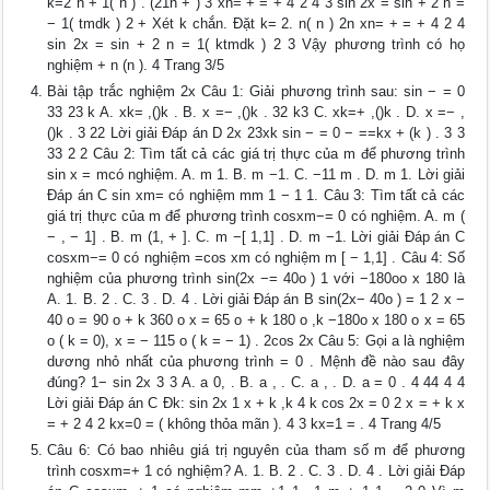
k=2 n + 1( n ) . (21n + ) 3 xn= + = + 4 2 4 3 sin 2x = sin + 2 n =
− 1( tmdk ) 2 + Xét k chắn. Đặt k= 2. n( n ) 2n xn= + = + 4 2 4
sin 2x = sin + 2 n = 1( ktmdk ) 2 3 Vậy phương trình có họ
nghiệm + n (n ). 4 Trang 3/5
Bài tập trắc nghiệm 2x Câu 1: Giải phương trình sau: sin − = 0
33 23 k A. xk= ,()k . B. x =− ,()k . 32 k3 C. xk=+ ,()k . D. x =− ,
()k . 3 22 Lời giải Đáp án D 2x 23xk sin − = 0 − ==kx + (k ) . 3 3
33 2 2 Câu 2: Tìm tất cả các giá trị thực của m để phương trình
sin x = mcó nghiệm. A. m 1. B. m −1. C. −11 m . D. m 1. Lời giải
Đáp án C sin xm= có nghiệm mm 1 − 1 1. Câu 3: Tìm tất cả các
giá trị thực của m để phương trình cosxm−= 0 có nghiệm. A. m (
− , − 1] . B. m (1, + ]. C. m −[ 1,1] . D. m −1. Lời giải Đáp án C
cosxm−= 0 có nghiệm =cos xm có nghiệm m [ − 1,1] . Câu 4: Số
nghiệm của phương trình sin(2x −= 40o ) 1 với −180oo x 180 là
A. 1. B. 2 . C. 3 . D. 4 . Lời giải Đáp án B sin(2x− 40o ) = 1 2 x −
40 o = 90 o + k 360 o x = 65 o + k 180 o ,k −180o x 180 o x = 65
o ( k = 0), x = − 115 o ( k = − 1) . 2cos 2x Câu 5: Gọi a là nghiệm
dương nhỏ nhất của phương trình = 0 . Mệnh đề nào sau đây
đúng? 1− sin 2x 3 3 A. a 0, . B. a , . C. a , . D. a = 0 . 4 44 4 4
Lời giải Đáp án C Đk: sin 2x 1 x + k ,k 4 k cos 2x = 0 2 x = + k x
= + 2 4 2 kx=0 = ( không thỏa mãn ). 4 3 kx=1 = . 4 Trang 4/5
Câu 6: Có bao nhiêu giá trị nguyên của tham số m để phương
trình cosxm=+ 1 có nghiệm? A. 1. B. 2 . C. 3 . D. 4 . Lời giải Đáp