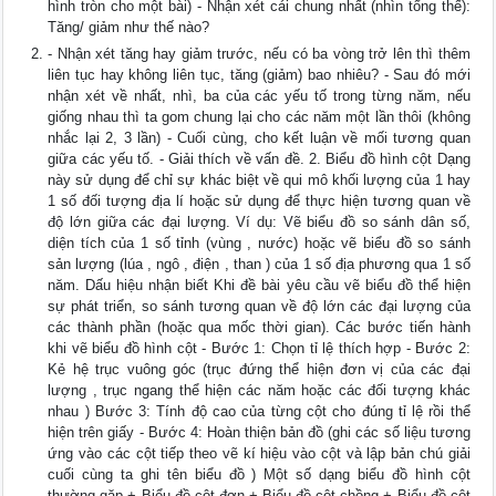
hình tròn cho một bài) - Nhận xét cái chung nhất (nhìn tổng thế):
Tăng/ giảm như thế nào?
- Nhận xét tăng hay giảm trước, nếu có ba vòng trở lên thì thêm
liên tục hay không liên tục, tăng (giảm) bao nhiêu? - Sau đó mới
nhận xét về nhất, nhì, ba của các yếu tố trong từng năm, nếu
giống nhau thì ta gom chung lại cho các năm một lần thôi (không
nhắc lại 2, 3 lần) - Cuối cùng, cho kết luận về mối tương quan
giữa các yếu tố. - Giải thích về vấn đề. 2. Biểu đồ hình cột Dạng
này sử dụng để chỉ sự khác biệt về qui mô khối lượng của 1 hay
1 số đối tượng địa lí hoặc sử dụng để thực hiện tương quan về
độ lớn giữa các đại lượng. Ví dụ: Vẽ biểu đồ so sánh dân số,
diện tích của 1 số tỉnh (vùng , nước) hoặc vẽ biểu đồ so sánh
sản lượng (lúa , ngô , điện , than ) của 1 số địa phương qua 1 số
năm. Dấu hiệu nhận biết Khi đề bài yêu cầu vẽ biểu đồ thể hiện
sự phát triển, so sánh tương quan về độ lớn các đại lượng của
các thành phần (hoặc qua mốc thời gian). Các bước tiến hành
khi vẽ biểu đồ hình cột - Bước 1: Chọn tỉ lệ thích hợp - Bước 2:
Kẻ hệ trục vuông góc (trục đứng thể hiện đơn vị của các đại
lượng , trục ngang thể hiện các năm hoặc các đối tượng khác
nhau ) Bước 3: Tính độ cao của từng cột cho đúng tỉ lệ rồi thể
hiện trên giấy - Bước 4: Hoàn thiện bản đồ (ghi các số liệu tương
ứng vào các cột tiếp theo vẽ kí hiệu vào cột và lập bản chú giải
cuối cùng ta ghi tên biểu đồ ) Một số dạng biểu đồ hình cột
thường gặp + Biểu đồ cột đơn + Biểu đồ cột chồng + Biểu đồ cột