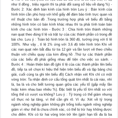
như tỉ đồng , triệu người thì ta phải đổi sang số liệu về dạng %) -
Bước 2: Xác định bán kính của hình tròn Lưu ý : Bán kính của
hình tròn cần phù hợp với khổ giấy để đảm bảo tính trực quan và
mĩ thuật cho bản đồ .Trong trường hợp phải vẽ biểu đồ bằng
những hình tròn có bán kính khác nhau thì ta phải tính toán bán
kính cho các hình tròn - Bước 3 : Chia hình tròn thành những
nan quạt theo đúng tỉ lệ và trật tự của các thành phần có trong đề
bài cho. Lưu ý : Toàn bộ hình tròn là 360 độ, tướng ứng với tỉ lệ
100%. Như vậy , tỉ lệ 1% ứng với 3,6 độ trên hình tròn Khi vẽ
các nan quạt nên bắt đầu từ tia 12 giờ và lần lượt vẽ theo chiều
thuận với chiều quay của kim đồng hồ .Thứ tự các thành phần
của các biểu đồ phải giống nhau để tiện cho việc so sánh. -
Bước 4 : Hoàn thiện bản đồ (ghi tỉ lệ của các thành phần lên biểu
đồ, tiếp ta sẽ chọn kí hiệu thể hiện trên biểu đồ và lập bảng chú
giải, cuối cùng ta ghi tên biểu đồ) Cách nhận xét Khi chỉ có một
vòng tròn: Ta nhận định cơ cấu tổng quát lớn nhất là cái nào, nhì
là, ba là và cho biết tương quan giữa các yếu tố (gấp mấy lần
hoặc kém nhau bao nhiêu %). Đặc biệt là yếu tố lớn nhất so với
tổng thể có vượt xa không? Lưu ý : Tỷ trọng có thể giảm nhưng
số thực nó lại tăng, vì thế cần ghi rõ. Ví dụ: Xét về tỷ trọng
ngành nông nghiệp giảm không ghi trống kiểu ngành nông nghiệp
giảm vì như thế là chưa chính xác, có thể bị trừ hay không được
cho điểm. Khi có từ hai vòng tròn trở lên (giới hạn tối đa là ba