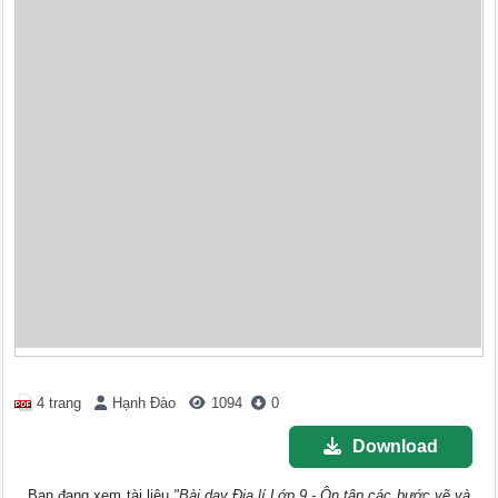
4 trang
Hạnh Đào
1094
0
Download
Bạn đang xem tài liệu
"Bài dạy Địa lí Lớp 9 - Ôn tập các bước vẽ và