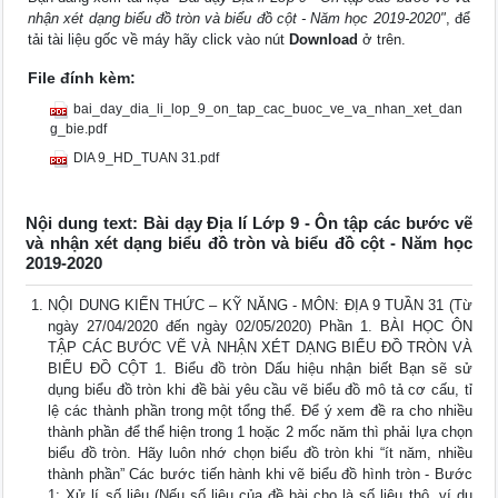
nhận xét dạng biểu đồ tròn và biểu đồ cột - Năm học 2019-2020"
, để
tải tài liệu gốc về máy hãy click vào nút
Download
ở trên.
File đính kèm:
bai_day_dia_li_lop_9_on_tap_cac_buoc_ve_va_nhan_xet_dan
g_bie.pdf
DIA 9_HD_TUAN 31.pdf
Nội dung text: Bài dạy Địa lí Lớp 9 - Ôn tập các bước vẽ
và nhận xét dạng biểu đồ tròn và biểu đồ cột - Năm học
2019-2020
NỘI DUNG KIẾN THỨC – KỸ NĂNG - MÔN: ĐỊA 9 TUẦN 31 (Từ
ngày 27/04/2020 đến ngày 02/05/2020) Phần 1. BÀI HỌC ÔN
TẬP CÁC BƯỚC VẼ VÀ NHẬN XÉT DẠNG BIỂU ĐỒ TRÒN VÀ
BIỂU ĐỒ CỘT 1. Biểu đồ tròn Dấu hiệu nhận biết Bạn sẽ sử
dụng biểu đồ tròn khi đề bài yêu cầu vẽ biểu đồ mô tả cơ cấu, tỉ
lệ các thành phần trong một tổng thể. Để ý xem đề ra cho nhiều
thành phần để thể hiện trong 1 hoặc 2 mốc năm thì phải lựa chọn
biểu đồ tròn. Hãy luôn nhớ chọn biểu đồ tròn khi “ít năm, nhiều
thành phần” Các bước tiến hành khi vẽ biểu đồ hình tròn - Bước
1: Xử lí số liệu (Nếu số liệu của đề bài cho là số liệu thô, ví dụ