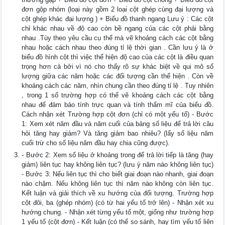
đơn gộp nhóm (loại này gồm 2 loại cột ghép cùng đại lượng và
cột ghép khác đại lượng ) + Biểu đồ thanh ngang Lưu ý : Các cột
chỉ khác nhau về độ cao còn bề ngang của các cột phải bằng
nhau .Tùy theo yêu cầu cụ thể mà vẽ khoảng cách các cột bằng
nhau hoặc cách nhau theo đúng tỉ lệ thời gian . Cần lưu ý là ở
biểu đồ hình cột thì việc thể hiện độ cao của các cột là điều quan
trọng hơn cả bởi vì nó cho thấy rõ sự khác biệt về qui mô số
lượng giữa các năm hoặc các đối tượng cần thể hiện . Còn về
khoảng cách các năm, nhìn chung cần theo đúng tỉ lệ . Tuy nhiên
, trong 1 số trường hợp có thể vẽ khoảng cách các cột bằng
nhau để đảm bảo tính trực quan và tính thẩm mĩ của biểu đồ.
Cách nhận xét Trường hợp cột đơn (chỉ có một yếu tố) - Bước
1: Xem xét năm đầu và năm cuối của bảng số liệu để trả lời câu
hỏi tăng hay giảm? Và tăng giảm bao nhiêu? (lấy số liệu năm
cuối trừ cho số liệu năm đầu hay chia cũng được).
- Bước 2: Xem số liệu ở khoảng trong để trả lời tiếp là tăng (hay
giảm) liên tục hay không liên tục? (lưu ý năm nào không liên tục)
- Bước 3: Nếu liên tục thì cho biết giai đoạn nào nhanh, giai đoạn
nào chậm. Nếu không liên tục thì năm nào không còn liên tục.
Kết luận và giải thích về xu hướng của đối tượng. Trường hợp
cột đôi, ba (ghép nhóm) (có từ hai yếu tố trở lên) - Nhận xét xu
hướng chung. - Nhận xét từng yếu tố một, giống như trường hợp
1 yếu tố (cột đơn) - Kết luận (có thể so sánh, hay tìm yếu tố liên