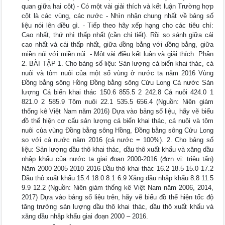
quan giữa hai cột) - Có một vài giải thích và kết luận Trường hợp
cột là các vùng, các nước - Nhìn nhận chung nhất về bảng số
liệu nói lên điều gì. - Tiếp theo hãy xếp hạng cho các tiêu chí:
Cao nhất, thứ nhì thấp nhất (cần chi tiết). Rồi so sánh giữa cái
cao nhất và cái thấp nhất, giữa đồng bằng với đồng bằng, giữa
miền núi với miền núi. - Một vài điều kết luận và giải thích. Phần
2. BÀI TẬP 1. Cho bảng số liệu: Sản lượng cá biển khai thác, cá
nuôi và tôm nuôi của một số vùng ở nước ta năm 2016 Vùng
Đồng bằng sông Hồng Đồng bằng sông Cửu Long Cả nước Sản
lượng Cá biển khai thác 150.6 855.5 2 242.8 Cá nuôi 424.0 1
821.0 2 585.9 Tôm nuôi 22.1 535.5 656.4 (Nguồn: Niên giám
thống kê Việt Nam năm 2016) Dựa vào bảng số liệu, hãy vẽ biểu
đồ thể hiện cơ cấu sản lượng cá biển khai thác, cá nuôi và tôm
nuôi của vùng Đồng bằng sông Hồng, Đồng bằng sông Cửu Long
so với cả nước năm 2016 (cả nước = 100%). 2. Cho bảng số
liệu: Sản lượng dầu thô khai thác, dầu thô xuất khẩu và xăng dầu
nhập khẩu của nước ta giai đoạn 2000-2016 (đơn vị: triệu tấn)
Năm 2000 2005 2010 2016 Dầu thô khai thác 16.2 18.5 15.0 17.2
Dầu thô xuất khẩu 15.4 18.0 8.1 6.9 Xăng dầu nhập khẩu 8.8 11.5
9.9 12.2 (Nguồn: Niên giám thống kê Việt Nam năm 2006, 2014,
2017) Dựa vào bảng số liệu trên, hãy vẽ biểu đồ thể hiện tốc độ
tăng trưởng sản lượng dầu thô khai thác, dầu thô xuất khẩu và
xăng dầu nhập khẩu giai đoạn 2000 – 2016.