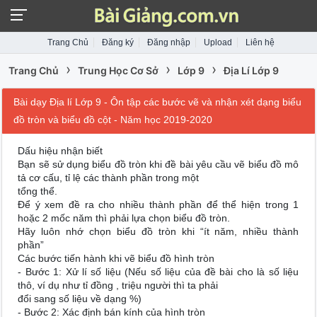
Trang Chủ
Đăng ký
Đăng nhập
Upload
Liên hệ
›
›
›
Trang Chủ
Trung Học Cơ Sở
Lớp 9
Địa Lí Lớp 9
Bài dạy Địa lí Lớp 9 - Ôn tập các bước vẽ và nhận xét dạng biểu
đồ tròn và biểu đồ cột - Năm học 2019-2020
Dấu hiệu nhận biết
Bạn sẽ sử dụng biểu đồ tròn khi đề bài yêu cầu vẽ biểu đồ mô
tả cơ cấu, tỉ lệ các thành phần trong một
tổng thể.
Để ý xem đề ra cho nhiều thành phần để thể hiện trong 1
hoặc 2 mốc năm thì phải lựa chọn biểu đồ tròn.
Hãy luôn nhớ chọn biểu đồ tròn khi “ít năm, nhiều thành
phần”
Các bước tiến hành khi vẽ biểu đồ hình tròn
- Bước 1: Xử lí số liệu (Nếu số liệu của đề bài cho là số liệu
thô, ví dụ như tỉ đồng , triệu người thì ta phải
đổi sang số liệu về dạng %)
- Bước 2: Xác định bán kính của hình tròn