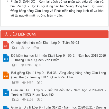
Phần 3. DẶN DÒ - Xem lại cách vẽ và nhận xét biểu đồ tròn và
biểu đồ cột. - Học kĩ nội dung các bài: Vùng Đông Nam Bộ, vùng
Đồng bằng sông Cửu Long và Phát triển tổng hợp kinh tế và bảo
vệ tài nguyên môi trường biển – đảo.
TÀI LIỆU LIÊN QUAN
Ôn tập kiến thức môn Địa lí Lớp 9 - Tuần 20+21
4
922
0
Đề kiểm tra học kì I môn Địa lí Lớp 9 - Đề 2 - Năm học 2018-2019
- Trường THCS Quách Văn Phẩm
1
1396
0
Bài giảng Địa lí Lớp 9 - Bài 36: Vùng đồng bằng sông Cửu Long
(Tiếp theo) - Trường THCS Quách Văn Phẩm
38
1484
0
Giáo án Địa lí Lớp 9 - Tiết 29 đến 32 - Năm học 2020-2021 -
Trường THCS Phan Ngọc Hiển
12
1108
0
Giáo án Địa lí Lớp 9 - Tuần 31+32 - Năm học 2020-2021 - Dương