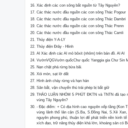
Xác định các con sông bắt nguồn từ Tây Nguyên?
Các thác nước đầu nguồn các con sông Thác Pogour
Các thác nước đầu nguồn các con sông Thác Dambri
Các thác nước đầu nguồn các con sông Thác Prenn
Các thác nước đầu nguồn các con sông Thác Camli
Thủy điện Y-A-LY
Thủy điện Đrây - Hlinh
Al Xác định các Al mỏ bôxit (nhôm) trên bản đồ. Al Al
VườnVQGVườn quốcChư quốc Yanggia gia Chư Sin M
Nạn chặt phá rừng bừa bãi.
Xói mòn, sạt lở đất
Hình ảnh cháy rừng và hạn hán
Săn bắt, vận chuyển thú trái phép bị bắt giữ
THẢO LUẬN NHÓM 5 PHÚT ĐKTN và TNTN đã tạo những 
vùng Tây Nguyên?
- Đặc điểm: + Có địa hình cao nguyên xếp tầng (Kon 
vùng lãnh thổ lân cận (S.Ba, S.Đồng Nai, S.Xê Xan, S
nguyên phong phú, thuận lợi để phát triển nền kinh t
xích đạo, trữ năng thủy điện khá lớn, khoáng sản có B