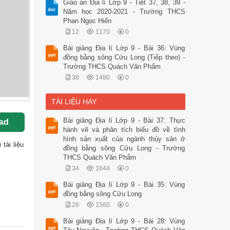
Giáo án Địa lí Lớp 9 - Tiết 37, 38, 39 -
Năm học 2020-2021 - Trường THCS
Phan Ngọc Hiển
12
1170
0
Bài giảng Địa lí Lớp 9 - Bài 36: Vùng
đồng bằng sông Cửu Long (Tiếp theo) -
Trường THCS Quách Văn Phẩm
38
1480
0
TÀI LIỆU HAY
Bài giảng Địa lí Lớp 9 - Bài 37: Thực
ad
hành vẽ và phân tích biểu đồ về tình
hình sản xuất của ngành thủy sản ở
i tài liệu
đồng bằng sông Cửu Long - Trường
THCS Quách Văn Phẩm
34
1644
0
Bài giảng Địa lí Lớp 9 - Bài 35: Vùng
đồng bằng sông Cửu Long
28
1560
0
Bài giảng Địa lí Lớp 9 - Bài 28: Vùng