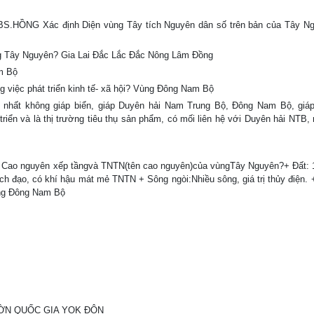
 ĐBS.HỒNG Xác định Diện vùng Tây tích Nguyên dân số trên bản của Tây N
ng Tây Nguyên? Gia Lai Đắc Lắc Đắc Nông Lâm Đồng
m Bộ
ng việc phát triển kinh tế- xã hội? Vùng Đông Nam Bộ
g duy nhất không giáp biển, giáp Duyên hải Nam Trung Bộ, Đông Nam Bộ, giá
riển và là thị trường tiêu thụ sản phẩm, có mối liên hệ với Duyên hải NTB,
N Cao nguyên xếp tầngvà TNTN(tên cao nguyên)của vùngTây Nguyên?+ Đất: 1
 đạo, có khí hậu mát mẻ TNTN + Sông ngòi:Nhiều sông, giá trị thủy điện.
ùng Đông Nam Bộ
ƯỜN QUỐC GIA YOK ĐÔN