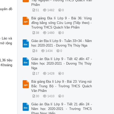
Tây Nguyên - Trường THCS Quách Văn
Phẩm
guyên đồ
51
1482
0
Bài giảng Địa lí Lớp 9 - Bài 36: Vùng
đồng bằng sông Cửu Long (Tiếp theo) -
Trường THCS Quách Văn Phẩm
38
1480
0
p Lào và
Giáo án Địa lí Lớp 9 - Tuần 33+34 - Năm
 mở rộng
học 2020-2021 - Dương Thị Thùy Nga
8
1434
0
Giáo án Địa lí Lớp 9 - Tiết 42 đến 47 -
,36 tiệu
Năm học 2020-2021 - Dương Thị Thùy
 +Khoáng
Nga
17
1428
0
Bài giảng Địa lí Lớp 9 - Bài 23: Vùng núi
Bắc Trung Bộ - Trường THCS Quách
Văn Phẩm
30
1410
0
Giáo án Địa lí Lớp 9 - Tiết 21 đến 24 -
Năm học 2020-2021 - Trường THCS
Phan Ngọc Hiển