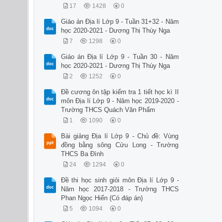
17
1428
0
Giáo án Địa lí Lớp 9 - Tuần 31+32 - Năm
học 2020-2021 - Dương Thị Thùy Nga
7
1298
0
Giáo án Địa lí Lớp 9 - Tuần 30 - Năm
học 2020-2021 - Dương Thị Thùy Nga
2
1252
0
Đề cương ôn tập kiểm tra 1 tiết học kì II
môn Địa lí Lớp 9 - Năm học 2019-2020 -
Trường THCS Quách Văn Phẩm
1
1090
0
Bài giảng Địa lí Lớp 9 - Chủ đề: Vùng
đồng bằng sông Cửu Long - Trường
THCS Ba Đình
24
1294
0
Đề thi học sinh giỏi môn Địa lí Lớp 9 -
Năm học 2017-2018 - Trường THCS
Phan Ngọc Hiển (Có đáp án)
5
1094
0