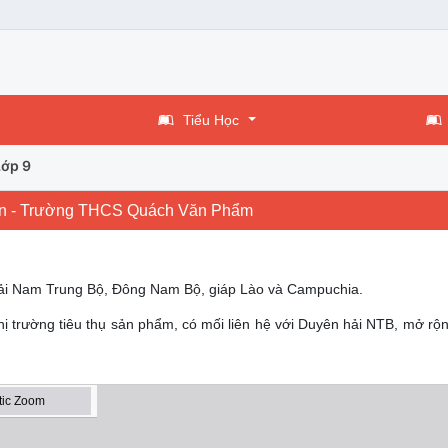
Tiểu Học
Lớp 9
uyên - Trường THCS Quách Văn Phẩm
n hải Nam Trung Bộ, Đông Nam Bộ, giáp Lào và Campuchia.
thị trường tiêu thụ sản phẩm, có mối liên hệ với Duyên hải NTB, mở rộ