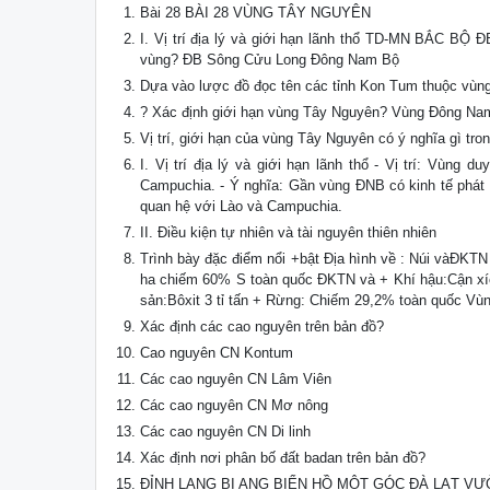
Bài 28 BÀI 28 VÙNG TÂY NGUYÊN
I. Vị trí địa lý và giới hạn lãnh thổ TD-MN BẮC BỘ
vùng? ĐB Sông Cửu Long Đông Nam Bộ
Dựa vào lược đồ đọc tên các tỉnh Kon Tum thuộc vù
? Xác định giới hạn vùng Tây Nguyên? Vùng Đông Na
Vị trí, giới hạn của vùng Tây Nguyên có ý nghĩa gì tro
I. Vị trí địa lý và giới hạn lãnh thổ - Vị trí: Vùn
Campuchia. - Ý nghĩa: Gần vùng ĐNB có kinh tế phát t
quan hệ với Lào và Campuchia.
II. Điều kiện tự nhiên và tài nguyên thiên nhiên
Trình bày đặc điểm nổi +bật Địa hình về : Núi vàĐKT
ha chiếm 60% S toàn quốc ĐKTN và + Khí hậu:Cận xích
sản:Bôxit 3 tỉ tấn + Rừng: Chiếm 29,2% toàn quốc V
Xác định các cao nguyên trên bản đồ?
Cao nguyên CN Kontum
Các cao nguyên CN Lâm Viên
Các cao nguyên CN Mơ nông
Các cao nguyên CN Di linh
Xác định nơi phân bố đất badan trên bản đồ?
ĐỈNH LANG BI ANG BIỂN HỒ MỘT GÓC ĐÀ LẠT V