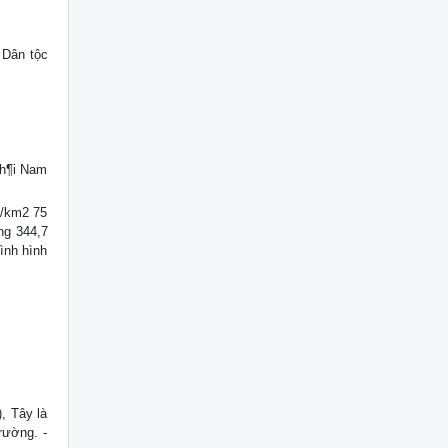
 Dân tộc
 h¶i Nam
i/km2 75
ng 344,7
ình hình
, Tây là
rường. -