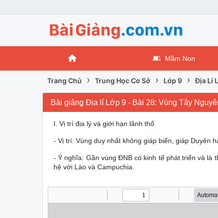
Mầm Non
›
›
›
Trang Chủ
Trung Học Cơ Sở
Lớp 9
Địa Lí 
Bài giảng Địa lí Lớp 9 - Bài 28: Vùng Tây Ng
I. Vị trí địa lý và giới hạn lãnh thổ
- Vị trí: Vùng duy nhất không giáp biển, giáp Duyê
- Ý nghĩa: Gần vùng ĐNB có kinh tế phát triển và là 
hệ với Lào và Campuchia.