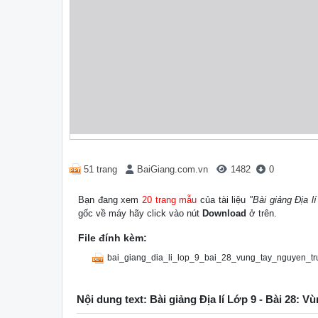
51 trang
BaiGiang.com.vn
1482
0
Bạn đang xem
20 trang mẫu
của tài liệu
"Bài giảng Địa 
gốc về máy hãy click vào nút
Download
ở trên.
File đính kèm:
bai_giang_dia_li_lop_9_bai_28_vung_tay_nguyen_tr
Nội dung text: Bài giảng Địa lí Lớp 9 - Bài 28