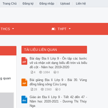
Trang Chủ
Đăng ký
Đăng nhập
Upload
Liên hệ
THCS
THPT
TÀI LIỆU LIÊN QUAN
Bài dạy Địa lí Lớp 9 - Ôn tập các bước
vẽ và nhận xét dạng biểu đồ tròn và biểu
đồ cột - Năm học 2019-2020
4
1084
0
ng quan
Bài giảng Địa lí Lớp 9 - Bài 35: Vùng
đồng bằng sông Cửu Long
28
1560
0
Giáo án Địa lí Lớp 9 - Tiết 42 đến 47 -
Năm học 2020-2021 - Dương Thị Thùy
Nga