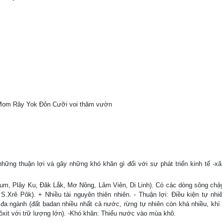
om Rây Yok Đôn Cưỡi voi thăm vườn
thuận lợi và gây những khó khăn gì đối với sự phát triển kinh tế -xã
Tum, Plây Ku, Đăk Lắk, Mơ Nông, Lâm Viên, Di Linh). Có các dòng sông chả
.Xrê Pôk). + Nhiều tài nguyên thiên nhiên. - Thuận lợi: Điều kiện tự nhiê
ế đa ngành (đất badan nhiều nhất cả nước, rừng tự nhiên còn khá nhiều, khí
ôxit với trữ lượng lớn). -Khó khăn: Thiếu nước vào mùa khô.