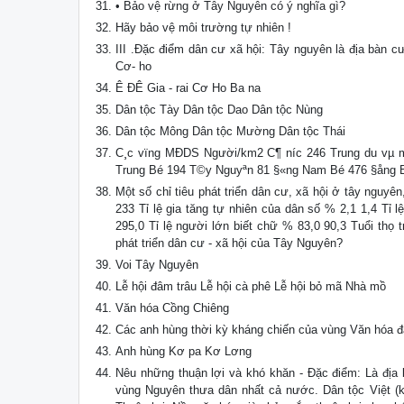
• Bảo vệ rừng ở Tây Nguyên có ý nghĩa gì?
Hãy bảo vệ môi trường tự nhiên !
III .Đặc điểm dân cư xã hội: Tây nguyên là địa bàn 
Cơ- ho
Ê ĐÊ Gia - rai Cơ Ho Ba na
Dân tộc Tày Dân tộc Dao Dân tộc Nùng
Dân tộc Mông Dân tộc Mường Dân tộc Thái
C¸c vïng MĐDS Người/km2 C¶ níc 246 Trung du vµ 
Trung Bé 194 T©y Nguyªn 81 §«ng Nam Bé 476 §ång 
Một số chỉ tiêu phát triển dân cư, xã hội ở tây ngu
233 Tỉ lệ gia tăng tự nhiên của dân số % 2,1 1,4 Tỉ
295,0 Tỉ lệ người lớn biết chữ % 83,0 90,3 Tuổi thọ 
phát triển dân cư - xã hội của Tây Nguyên?
Voi Tây Nguyên
Lễ hội đâm trâu Lễ hội cà phê Lễ hội bỏ mã Nhà mồ
Văn hóa Cồng Chiêng
Các anh hùng thời kỳ kháng chiến của vùng Văn hóa 
Anh hùng Kơ pa Kơ Lơng
Nêu những thuận lợi và khó khăn - Đặc điểm: Là địa b
vùng Nguyên thưa dân nhất cả nước. Dân tộc Việt (ki