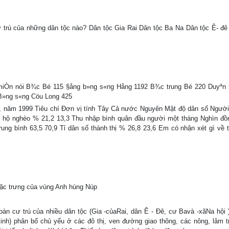
cư trú của những dân tộc nào? Dân tộc Gia Rai Dân tộc Ba Na Dân tộc Ê- đê
miÒn nói B¾c Bé 115 §ång b»ng s«ng Hång 1192 B¾c trung Bé 220 Duyªn
B»ng s«ng Cöu Long 425
yên, năm 1999 Tiêu chí Đơn vị tính Tây Cả nước Nguyên Mật độ dân số Ngườ
 lệ hộ nghèo % 21,2 13,3 Thu nhập bình quân đầu người một tháng Nghìn đồ
trung bình 63,5 70,9 Tỉ dân số thành thị % 26,8 23,6 Em có nhận xét gì về t
đặc trưng của vùng Anh hùng Núp
àn cư trú của nhiều dân tộc (Gia -củaRai, dân Ê - Đê, cư Bavà -xãNa hội )
nh) phân bố chủ yếu ở các đô thị, ven đường giao thông, các nông, lâm t