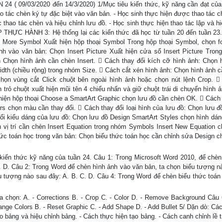
 09/03/2020 đến 14/3/2020) 1/Mục tiêu kiến thức, kỹ năng cần đạt của
ao tác chèn ký tự đặc biệt vào văn bản. - Học sinh thực hiện được thao tác c
 thao tác chèn và hiệu chỉnh lưu đồ. - Học sinh thực hiện thao tác lập và hi
ẬP THỰC HÀNH 3: Hệ thống lại các kiến thức đã học từ tuần 20 đến tuần 23
 More Symbol Xuất hiện hộp thoại Symbol Trong hộp thoại Symbol, chọn fo
h vào văn bản: Chọn Insert Picture Xuất hiện cửa sổ Insert Picture Tron
 Chọn hình ảnh cần chèn Insert.  Cách thay đổi kích cỡ hình ảnh: Chọn 
Width (chiều rộng) trong nhóm Size.  Cách cắt xén hình ảnh: Chọn hình ảnh 
họn vùng cắt Click chuột bên ngoài hình ảnh hoặc chọn nút lệnh Crop. 
trỏ chuột xuất hiện mũi tên 4 chiểu nhấn và giữ chuột trái di chuyển hình ản
t hiện hộp thoại Choose a SmartArt Graphic chọn lưu đồ cần chèn OK.  Cách 
s chọn màu cần thay đổi.  Cách thay đổi loại hình của lưu đồ: Chọn lưu đ
ổi kiểu dáng của lưu đồ: Chọn lưu đồ Design SmartArt Styles chọn hình dán
 vị trí cần chèn Insert Equation trong nhóm Symbols Insert New Equation c
ức toán học trong văn bản: Chọn biểu thức toán học cần chỉnh sửa Design c
m kiến thức kỹ năng của tuần 24. Câu 1: Trong Microsoft Word 2010, để chèn
C. D. Câu 2: Trong Word để chèn hình ảnh vào văn bản, ta chọn biểu tượng nà
u tượng nào sau đây: A. B. C. D. Câu 4: Trong Word để chèn biểu thức toán
a chọn: A. - Corrections B. - Crop C. - Color D. - Remove Background Câu 
ange Colors B. - Reset Graphic C. - Add Shape D. - Add Bullet 5/ Dặn dò: Các
 bảng và hiệu chỉnh bảng. - Cách thực hiện tạo bảng. - Cách canh chỉnh lề tr