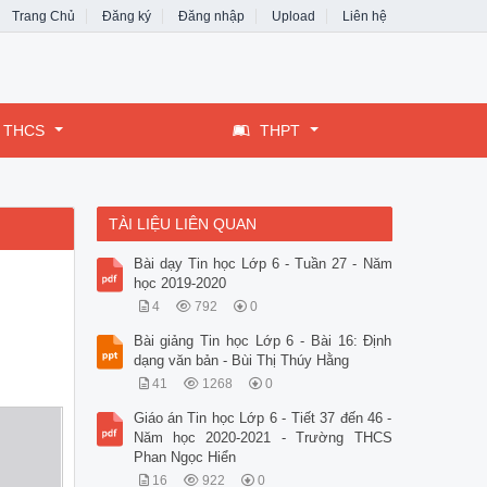
Trang Chủ
Đăng ký
Đăng nhập
Upload
Liên hệ
THCS
THPT
TÀI LIỆU LIÊN QUAN
Bài dạy Tin học Lớp 6 - Tuần 27 - Năm
học 2019-2020
4
792
0
Bài giảng Tin học Lớp 6 - Bài 16: Định
dạng văn bản - Bùi Thị Thúy Hằng
41
1268
0
Giáo án Tin học Lớp 6 - Tiết 37 đến 46 -
Năm học 2020-2021 - Trường THCS
Phan Ngọc Hiển
16
922
0