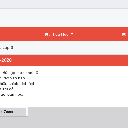
Tiểu Học
c Lớp 6
9-2020
i: Bài tập thực hành 3
ệt vào văn bản.
 hiệu chỉnh hình ảnh.
h lưu đồ.
thức toán học.