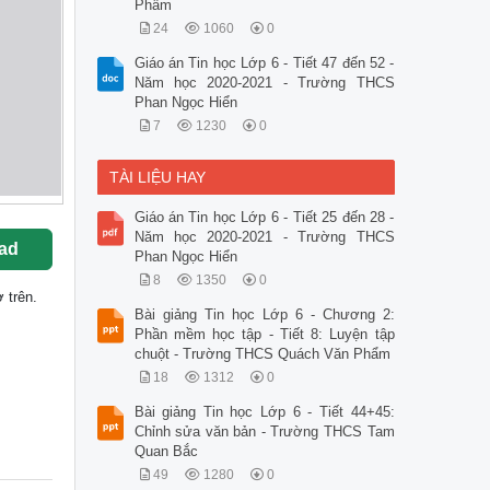
Phẩm
24
1060
0
Giáo án Tin học Lớp 6 - Tiết 47 đến 52 -
Năm học 2020-2021 - Trường THCS
Phan Ngọc Hiển
7
1230
0
TÀI LIỆU HAY
Giáo án Tin học Lớp 6 - Tiết 25 đến 28 -
Năm học 2020-2021 - Trường THCS
ad
Phan Ngọc Hiển
8
1350
0
 trên.
Bài giảng Tin học Lớp 6 - Chương 2:
Phần mềm học tập - Tiết 8: Luyện tập
chuột - Trường THCS Quách Văn Phẩm
18
1312
0
Bài giảng Tin học Lớp 6 - Tiết 44+45:
Chỉnh sửa văn bản - Trường THCS Tam
Quan Bắc
49
1280
0