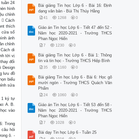
 tuần 24
Bài giảng Tin học Lớp 6 - Bài 16: Định
hèn hình
dạng văn bản - Bùi Thị Thúy Hằng
ệu chỉnh
41
1268
0
.  Cách
nt thích
Giáo án Tin học Lớp 6 - Tiết 47 đến 52 -
g cửa sổ
Năm học 2020-2021 - Trường THCS
hình ảnh
Phan Ngọc Hiển
cần chỉnh
7
1230
0
 Cách di
Bài giảng Tin học Lớp 6 - Bài 1: Thông
h tới vị
tin và tin học - Trường THCS Hiệp Bình
thay đổi
ồ Design
35
1160
0
g lưu đồ
Bài giảng Tin học Lớp 6 - Bài 6: Học gõ
họn biểu
mười ngón - Trường THCS Quách Văn
hỉnh sửa
Phẩm
24
1060
0
 1 ký tự
o: A. B.
Giáo án Tin học Lớp 6 - Tiết 53 đến 58 -
 học vào
Năm học 2020-2021 - Trường THCS
Phan Ngọc Hiển
7
1028
0
6: Trong
 câu hỏi
Bài dạy Tin học Lớp 6 - Tuần 25
ong ô. -