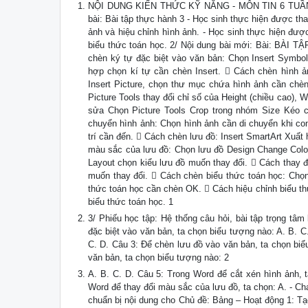
NỘI DUNG KIẾN THỨC KỸ NĂNG - MÔN TIN 6 TUẦN 24 (
bài: Bài tập thực hành 3 - Học sinh thực hiện được th
ảnh và hiệu chỉnh hình ảnh. - Học sinh thực hiện được
biểu thức toán học. 2/ Nội dung bài mới: Bài: BÀI T
chèn ký tự đặc biệt vào văn bản: Chọn Insert Symbol
hợp chọn kí tự cần chèn Insert.  Cách chèn hình ản
Insert Picture, chọn thư mục chứa hình ảnh cần chèn
Picture Tools thay đổi chỉ số của Height (chiều cao), 
sửa Chọn Picture Tools Crop trong nhóm Size Kéo c
chuyển hình ảnh: Chọn hình ảnh cần di chuyển khi con 
trí cần đến.  Cách chèn lưu đồ: Insert SmartArt Xuấ
màu sắc của lưu đồ: Chọn lưu đồ Design Change Color
Layout chọn kiểu lưu đồ muốn thay đổi.  Cách thay đ
muốn thay đổi.  Cách chèn biểu thức toán học: Chọn
thức toán học cần chèn OK.  Cách hiệu chỉnh biểu th
biểu thức toán học. 1
3/ Phiếu học tập: Hệ thống câu hỏi, bài tập trọng tâ
đặc biệt vào văn bản, ta chọn biểu tượng nào: A. B. 
C. D. Câu 3: Để chèn lưu đồ vào văn bản, ta chọn biể
văn bản, ta chọn biểu tượng nào: 2
A. B. C. D. Câu 5: Trong Word để cắt xén hình ảnh, t
Word để thay đổi màu sắc của lưu đồ, ta chọn: A. - Ch
chuẩn bị nội dung cho Chủ đề: Bảng – Hoạt động 1: Tạo