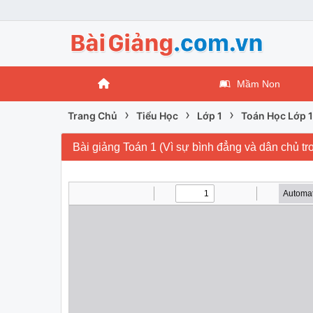
Mầm Non
›
›
›
Trang Chủ
Tiểu Học
Lớp 1
Toán Học Lớp 1
Bài giảng Toán 1 (Vì sự bình đẳng và dân chủ tr