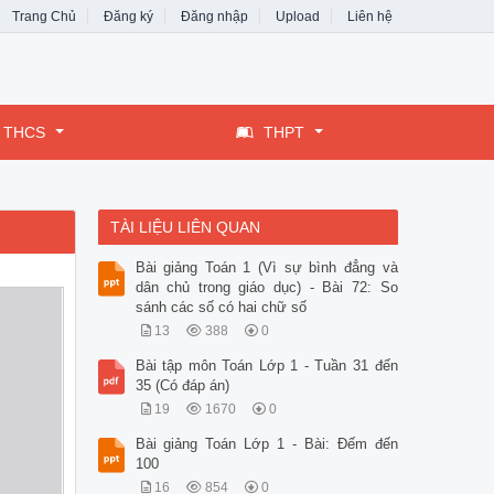
Trang Chủ
Đăng ký
Đăng nhập
Upload
Liên hệ
THCS
THPT
TÀI LIỆU LIÊN QUAN
Bài giảng Toán 1 (Vì sự bình đẳng và
dân chủ trong giáo dục) - Bài 72: So
sánh các số có hai chữ số
13
388
0
Bài tập môn Toán Lớp 1 - Tuần 31 đến
35 (Có đáp án)
19
1670
0
Bài giảng Toán Lớp 1 - Bài: Đếm đến
100
16
854
0