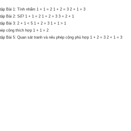
ập Bài 1: Tính nhẩm 1 + 1 = 2 1 + 2 = 3 2 + 1 = 3
p Bài 2: Số? 1 + 1 = 2 1 + 2 = 3 3 = 2 + 1
p Bài 3: 2 + 1 < 5 1 + 2 = 3 1 + 1 > 1
hép cộng thích hợp 1 + 1 = 2
ập Bài 5: Quan sát tranh và nêu phép cộng phù hợp 1 + 2 = 3 2 + 1 = 3