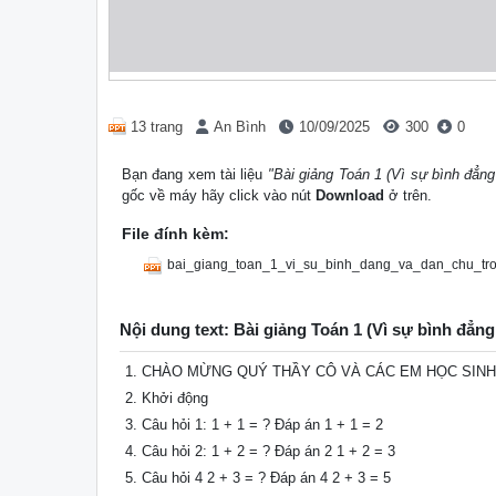
13 trang
An Bình
10/09/2025
300
0
Bạn đang xem tài liệu
"Bài giảng Toán 1 (Vì sự bình đẳng
gốc về máy hãy click vào nút
Download
ở trên.
File đính kèm:
bai_giang_toan_1_vi_su_binh_dang_va_dan_chu_tro
Nội dung text: Bài giảng Toán 1 (Vì sự bình đẳng
CHÀO MỪNG QUÝ THẦY CÔ VÀ CÁC EM HỌC SINH
Khởi động
Câu hỏi 1: 1 + 1 = ? Đáp án 1 + 1 = 2
Câu hỏi 2: 1 + 2 = ? Đáp án 2 1 + 2 = 3
Câu hỏi 4 2 + 3 = ? Đáp án 4 2 + 3 = 5