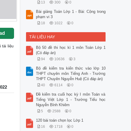
13
300
0
Bài giảng Toán Lớp 1 - Bài: Cộng trong
phạm vi 3
18
1022
0
ad
TÀI LIỆU HAY
i tài liệu
Bộ 50 đề thi học kì 1 môn Toán Lớp 1
(Có đáp án)
94
10636
3
Bộ đề kiểm tra kiến thức vào lớp 10
THPT chuyên môn Tiếng Anh - Trường
THPT Chuyên Nguyễn Huệ (Có đáp án)
40
6114
0
2022
Đề kiểm tra cuối học kỳ I môn Toán và
Tiếng Việt Lớp 1 - Trường Tiểu học
Nguyễn Bỉnh Khiêm
5
2588
0
120 bài toán chọn lọc Lớp 1
16
1718
0