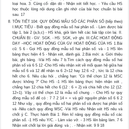
loại hoa. 3. Củng cố- dặn dò - Nhận xét tiết học. - Yêu cầu HS
học thuộc lòng nội dung cần ghi nhớ của bài học chuẩn bị bài
sau. 17
TỐN TIẾT 104: QUY ĐỒNG MẪU SỐ CÁC PHÂN SỐ (tiếp theo)
I.MỤC TIÊU - Biết quy đồng mẫu số hai phân số. - Làm được bài
tập 1, bài 2 (a,b,c) - HS khá, giỏi làm hết các bài tập còn laị. II.
CHUẨN BỊ - GV: SGK. - HS: SGK, vở ghi. III.CÁC HOẠT ĐỘNG
DẠY –HỌC HOẠT ĐỘNG CỦA GV HOẠT ĐỘNG CỦA HS 1.Bài
cũ: 5 6 - Gọi HS quy đồng mẫu số hai phân số: và - 1 HS lên
bảng thực hiện 4 5 - Nhận xét, đánh giá. 2.Bài mới: a. Giới thiệu
bài, ghi bảng. -Vài HS nêu 7 b.Tìm cách quy đồng mẫu số hai
phân số và 6 5 12 -Cho HS nêu nhận xét về mối quan hệ giữa hai
mẫu số 6 và 12 để nhận ra 6 2=12 hay 12:6 =2 , tức là 12 chia
hết cho 6. Nêu câu hỏi , chẳng hạn: “Có thể chọn 12 là MSC
được không ?” Cho HS -1 HS lên bảng thực hiện nhận xét ,
chẳng hạn 12 chia hết cho 6 (12 : 6 = 2) và chia hết cho 12 (12:
12=1). Vậy có thể chọn 12 là mẫu số chung . - Cho HS tự quy
đồng mẫu số để có : 7 7 2 14 = = và giữ nguyên phân số 6 6 2
12 Như vậy , quy đồng mẫu số hai phân số và được hai phân số
và -Nêu cách quy đồng MSC -Vài HS nêu Nhận xét HS nêu và
chốt ý C. Thực hành Bài 1: Rèn kĩ năng quy đồng mẫu số các
phân số. -1 HS nêu Y/C. - Làm vào vở. - 3 HS lên bảng làm. 7 6
Nhận xét chốt lại lời giải đúng: và ; . - Nhận xét. 9 9 18