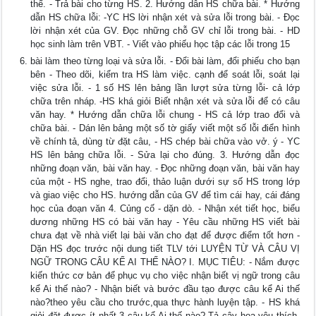
thể. - Trả bài cho từng HS. 2. Hướng dẫn HS chữa bài. * Hướng
dẫn HS chữa lỗi: -YC HS lời nhận xét và sửa lỗi trong bài. - Đọc
lời nhận xét của GV. Đọc những chỗ GV chỉ lỗi trong bài. - HD
học sinh làm trên VBT. - Viết vào phiếu học tập các lỗi trong 15
bài làm theo từng loại và sửa lỗi. - Đổi bài làm, đổi phiếu cho bạn
bên - Theo dõi, kiểm tra HS làm việc. cạnh để soát lỗi, soát lại
việc sửa lỗi. - 1 số HS lên bảng lần lượt sửa từng lỗi- cả lớp
chữa trên nháp. -HS khá giỏi Biết nhận xét và sửa lỗi để có câu
văn hay. * Hướng dẫn chữa lỗi chung - HS cả lớp trao đổi và
chữa bài. - Dán lên bảng một số tờ giấy viết một số lỗi điển hình
về chính tả, dùng từ đặt câu, - HS chép bài chữa vào vở. ý - YC
HS lên bảng chữa lỗi. - Sửa lại cho đúng. 3. Hướng dẫn đọc
những đoạn văn, bài văn hay. - Đọc những đoạn văn, bài văn hay
của một - HS nghe, trao đổi, thảo luận dưới sự số HS trong lớp
và giao việc cho HS. hướng dẫn của GV để tìm cái hay, cái đáng
học của đoạn văn 4. Củng cố - dặn dò. - Nhận xét tiết học, biểu
dương những HS có bài văn hay - Yêu cầu những HS viết bài
chưa đạt về nhà viết lại bài văn cho đạt để được điểm tốt hơn -
Dặn HS đọc trước nội dung tiết TLV tới LUYỆN TỪ VÀ CÂU VỊ
NGỮ TRONG CÂU KỂ AI THẾ NÀO? I. MỤC TIÊU: - Nắm được
kiến thức cơ bản để phục vụ cho việc nhận biết vị ngữ trong câu
kể Ai thế nào? - Nhận biết và bước đầu tạo được câu kể Ai thế
nào?theo yêu cầu cho trước,qua thực hành luyện tập. - HS khá
giỏi đặt được ít nhất 3 câu kể Ai thế nào? Tả cây hoa yêu thích.