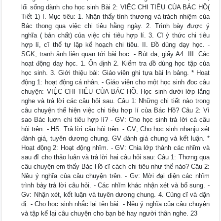
lối sống dành cho học sinh Bài 2: VIỆC CHI TIÊU CỦA BÁC HỒ(
Tiết 1) I. Mục tiêu: 1. Nhận thấy tình thương và trách nhiệm của
Bác thong qua việc chi tiêu hằng ngày. 2. Trình bày được ý
nghĩa ( bản chất) của việc chi tiêu hợp lí. 3. Cĩ ý thức chi tiêu
hợp lí, cĩ thể tự lập kế hoạch chi tiêu. II. Đồ dùng dạy học. -
SGK, tranh ảnh liên quan tới bài học. - Bút dạ, giấy A4. III. Các
hoạt động dạy học. 1. Ổn định 2. Kiểm tra đồ dùng học tập của
học sinh. 3. Giới thiệu bài: Giáo viên ghi tựa bài ln bảng. * Hoạt
động 1: hoạt động cá nhân. - Giáo viên cho một học sinh đoc câu
chuyện: VIỆC CHI TIÊU CỦA BÁC HỒ. Học sinh dưới lớp lắng
nghe và trả lời các câu hỏi sau. Câu 1: Những chi tiết nào trong
câu chuyện thể hiện việc chi tiêu hợp lí của Bác Hồ? Câu 2: Vì
sao Bác luơn chi tiêu hợp lí? - GV: Cho học sinh trả lời cá câu
hỏi trên. - HS: Trả lời câu hỏi trên. - GV; Cho học sinh nhanju xét
đánh giá, tuyên dương chung. GV đánh giá chung và kết luận. *
Hoạt động 2: Hoạt động nhĩm. - GV: Chia lớp thành các nhĩm và
sau đĩ cho thảo luận và trả lời hai câu hỏi sau: Câu 1: Thơng qua
câu chuyện em thấy Bác Hồ cĩ cách chi tiêu như thế nào? Câu 2:
Nêu ý nghĩa của câu chuyện trên. - Gv: Mời đại diện các nhĩm
trình bày trả lời câu hỏi. - Các nhĩm khác nhận xét và bổ sung. -
Gv: Nhận xét, kết luận và tuyên dương chung. 4. Củng cĩ và dặn
dị: - Cho học sinh nhắc lại tên bài. - Nêu ý nghĩa của câu chuyện
và tập kể lại câu chuyện cho bạn bè hay người thân nghe. 23