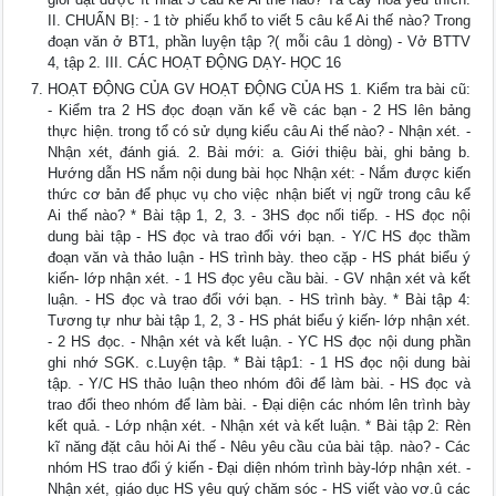
II. CHUẨN BỊ: - 1 tờ phiếu khổ to viết 5 câu kể Ai thế nào? Trong
đoạn văn ở BT1, phần luyện tập ?( mỗi câu 1 dòng) - Vở BTTV
4, tập 2. III. CÁC HOẠT ĐỘNG DẠY- HỌC 16
HOẠT ĐỘNG CỦA GV HOẠT ĐỘNG CỦA HS 1. Kiểm tra bài cũ:
- Kiểm tra 2 HS đọc đoạn văn kể về các bạn - 2 HS lên bảng
thực hiện. trong tổ có sử dụng kiểu câu Ai thế nào? - Nhận xét. -
Nhận xét, đánh giá. 2. Bài mới: a. Giới thiệu bài, ghi bảng b.
Hướng dẫn HS nắm nội dung bài học Nhận xét: - Nắm được kiến
thức cơ bản để phục vụ cho việc nhận biết vị ngữ trong câu kể
Ai thế nào? * Bài tập 1, 2, 3. - 3HS đọc nối tiếp. - HS đọc nội
dung bài tập - HS đọc và trao đổi với bạn. - Y/C HS đọc thầm
đoạn văn và thảo luận - HS trình bày. theo cặp - HS phát biểu ý
kiến- lớp nhận xét. - 1 HS đọc yêu cầu bài. - GV nhận xét và kết
luận. - HS đọc và trao đổi với bạn. - HS trình bày. * Bài tập 4:
Tương tự như bài tập 1, 2, 3 - HS phát biểu ý kiến- lớp nhận xét.
- 2 HS đọc. - Nhận xét và kết luận. - YC HS đọc nội dung phần
ghi nhớ SGK. c.Luyện tập. * Bài tập1: - 1 HS đọc nội dung bài
tập. - Y/C HS thảo luận theo nhóm đôi để làm bài. - HS đọc và
trao đổi theo nhóm để làm bài. - Đại diện các nhóm lên trình bày
kết quả. - Lớp nhận xét. - Nhận xét và kết luận. * Bài tập 2: Rèn
kĩ năng đặt câu hỏi Ai thế - Nêu yêu cầu của bài tập. nào? - Các
nhóm HS trao đổi ý kiến - Đại diện nhóm trình bày-lớp nhận xét. -
Nhận xét, giáo dục HS yêu quý chăm sóc - HS viết vào vơ.û các