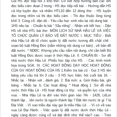
Gọi HS đọc tiếp nối 3 khổ thơ- GV kết hợp hướng dẫn các em
đọc biểu cảm đoạn 2 trong - HS đọc tiếp nối bài. - Hướng dẫn HS
cả lớp luyện đọc và nhẩm HTL10 đến 12 dòng thơ. - HS luyện
đọc trong nhĩm và thi đọc biểu cảm. - Thi đọc thuộc lòng từng
khổ 3. Củng cố- dặn dò - Yêu cầu học sinh nêu lại nội dung bài. -
1HS nêu lại. - Chuẩn bị bài “ Sầu riêng”. - Nhận xét tiết học. - Dặn
HS về nhà HTL bài thơ. MÔN LỊCH SỬ NHÀ HẬU LÊ VÀ VIỆC
TỔ CHỨC QUẢN LÝ BẢO VỆ ĐẤT NƯỚC I. MỤC TIÊU - Biết
nhà Hậu Lê đã tổ chức quản lý đất nước tương đối chặt chẽ :
soạn bộ luật Hồng Đức (nắm những nội dung cơ bản) , vẽ bản đồ
đất nước. * NDĐC: Khơng yêu cầu nắm nội dung, chỉ cần biết Bộ
luật Hồng Đức được soạn ở thời Hậu Lê. II. CHUẨN BỊ - Sơ đồ
nhà nước thời Hậu Lê .Phiếu học tập cho HS . - Các hình minh
họa trong SGK. III. CÁC HOẠT ĐỘNG DẠY HỌC HOẠT ĐỘNG
CỦA GV HOẠT ĐỘNG CỦA HS 1.Kiểm tra bài cũ - Gọi 3 HS lên
bảng yêu cầu trả lời 3 câu - 3 HS hực hiện. hỏi cuối bài 16. -
Nhắc lại. - Nhận xét , đánh giá. 2. Bài mới: a. Giới thiệu bài, ghi
bảng. - Nhắc lại. b. Các hoạt động: * Hoạt động 1 :Sơ đồ nhà
nước thời Hậu Lê - HS hoạt động cả lớp . và quyền lực của nhà
vua. - Nhà Hậu Lê ra đời vào thời gian nào ?Ai - 1428, LêLợi
thành lập , .tên nước là người thành lập ? Đặt tên nước là gì ? là
Đại Việt. - Vì sao triều đại này gọi là triều Hậu Lê . - Vì có về sau
vua Lê Đại Hành. - Việc quản lý đất nước dưới thời Hậu Lê -
ngày càng được củng cố và đạt đỉnh như thế nào? cao. - Treo