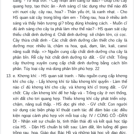
sáng: - Từ Mặt trời. - Cây nhận ánh sáng từ đâu? - Giúp cho cây
quang hợp, tạo thức ăn - Anh sáng cĩ tác dụng như thế nào đối
với nuơi cây. cây rau, hoa? - Thân yếu ớt, lá xanh nhạt. - Cho
HS quan sát cây trong bĩng râm em - Trồng rau, hoa ở nhiều ánh
sáng và thấy hiện tượng gì? trồng đúng khoảng cách. - Muốn cĩ
đủ ánh sáng cho cây ta phải làm như thế nào? - HS quan sát cây
thiếu chất dinh dưỡng d. Chất dinh dưỡng: sẽ chậm lớn, cịi cọc.
Cây thừa chất dinh - Các chất dinh dưỡng cần thiết cho cây là
dưỡng mọc nhiều lá, chậm ra hoa, quả, đạm, lân, kali, canxi
năng suất thấp. => Nguồn cung cấp chất dinh dưỡng cha cây là
phân bĩn. Rễ cây hút chất dinh dưỡng từ đất. - GV chốt: Trồng
cây thường xuyên cung cấp chất dinh dưỡng bằng cách bĩn
phân. Tùy loại cây mà dùng phân bĩn phù hợp. 22
e. Khơng khí: - HS quan sát tranh. - Nêu nguồn cung cấp khơng
khí cho cây. - Lấy khơng khí từ bầu khơng khí quyển - Làm thế
nào cĩ đủ khơng khí cho cây. và khơng khí cĩ trong đất. - GV
chốt: Cây cần khơng khí để hơ hấp và - Trồng cây ở nơi thống,
xới đất cho tơi quang hợp. Thiếu khơng khí cây phát triển xớp.
chậm, năng suấ thấp. - HS đọc ghi nhớ. - GV chốt: Con người
sử dụng các biện pháp kĩ thuật canh tác để đảm bảo các điều
kiện ngoại cảnh phù hợp với mỗi loại cây. IV / CỦNG CỐ –DĂN
DỊ - Nhận xét sự chuẩn bị, tinh thần thái độ và kết quả học tập
của HS. - Dặn HS chuẩn bị tiết sau: Làm đất, lên luống để gieo
trồng rau, hoa. Giáo dục Bác Hồ và những bài học về đạo đức,