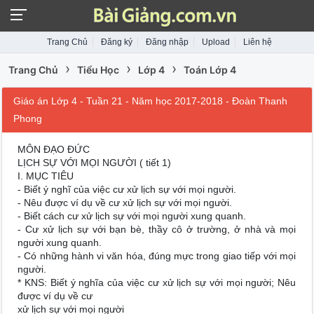
Trang Chủ
Đăng ký
Đăng nhập
Upload
Liên hệ
›
›
›
Trang Chủ
Tiểu Học
Lớp 4
Toán Lớp 4
Giáo án Lớp 4 - Tuần 21 - Năm học 2017-2018 - Đoàn Thanh
Phong
MÔN ĐẠO ĐỨC
LỊCH SỰ VỚI MỌI NGƯỜI ( tiết 1)
I. MỤC TIÊU
- Biết ý nghĩ của việc cư xử lịch sự với mọi người.
- Nêu được ví dụ về cư xử lịch sự với mọi người.
- Biết cách cư xử lịch sự với mọi người xung quanh.
- Cư xử lịch sự với bạn bè, thầy cô ở trường, ở nhà và mọi
người xung quanh.
- Có những hành vi văn hóa, đúng mực trong giao tiếp với mọi
người.
* KNS: Biết ý nghĩa của việc cư xử lịch sự với mọi người; Nêu
được ví dụ về cư
xử lịch sự với mọi người