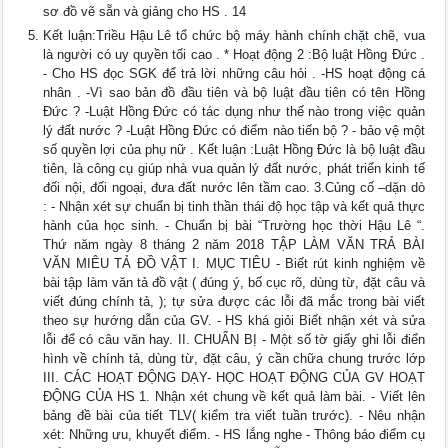
sơ đồ vẽ sẵn và giảng cho HS . 14
Kết luận:Triều Hậu Lê tổ chức bộ máy hành chính chặt chẽ, vua
là người có uy quyền tối cao . * Hoạt động 2 :Bộ luật Hồng Đức .
- Cho HS đọc SGK để trả lời những câu hỏi . -HS hoạt động cá
nhân . -Vì sao bản đồ đầu tiên và bộ luật đầu tiên có tên Hồng
Đức ? -Luật Hồng Đức có tác dụng như thế nào trong việc quản
lý đất nước ? -Luật Hồng Đức có điểm nào tiến bộ ? - bảo vệ một
số quyền lợi của phụ nữ . Kết luận :Luật Hồng Đức là bộ luật đầu
tiên, là công cụ giúp nhà vua quản lý đất nước, phát triển kinh tế
đối nội, đối ngoại, đưa đất nước lên tầm cao. 3.Củng cố –dặn dò
: - Nhận xét sự chuẩn bị tinh thần thái độ học tập và kết quả thực
hành của học sinh. - Chuẩn bị bài “Trường học thời Hậu Lê “.
Thứ năm ngày 8 tháng 2 năm 2018 TẬP LÀM VĂN TRẢ BÀI
VĂN MIÊU TẢ ĐỒ VẬT I. MỤC TIÊU - Biết rút kinh nghiệm về
bài tập làm văn tả đồ vật ( đúng ý, bố cục rõ, dùng từ, đặt câu và
viết đúng chính tả, ); tự sửa được các lỗi đã mắc trong bài viết
theo sự hướng dẫn của GV. - HS khá giỏi Biết nhận xét và sửa
lỗi để có câu văn hay. II. CHUẨN BỊ - Một số tờ giấy ghi lỗi điển
hình về chính tả, dùng từ, đặt câu, ý cần chữa chung trước lớp
III. CÁC HOẠT ĐỘNG DẠY- HỌC HOẠT ĐỘNG CỦA GV HOẠT
ĐỘNG CỦA HS 1. Nhận xét chung về kết quả làm bài. - Viết lên
bảng đề bài của tiết TLV( kiểm tra viết tuần trước). - Nêu nhận
xét: Những ưu, khuyết điểm. - HS lắng nghe - Thông báo điểm cụ