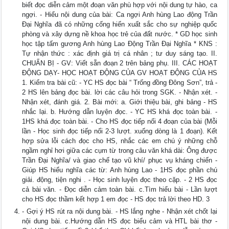
biết đọc diễn cảm một đoạn văn phù hợp với nội dung tự hào, ca
ngợi. - Hiểu nội dung của bài: Ca ngợi Anh hùng Lao động Trần
Đại Nghĩa đã có những cống hiến xuất sắc cho sự nghiệp quốc
phòng và xây dựng nề khoa học trẻ của đất nước. * GD học sinh
học tập tấm gương Anh hùng Lao Động Trần Đại Nghĩa * KNS :
Tự nhận thức : xác định giá trị cá nhân ; tư duy sáng tạo. II.
CHUẨN BỊ - GV: Viết sẵn đoạn 2 trên bảng phụ. III. CÁC HOẠT
ĐỘNG DẠY- HỌC HOẠT ĐỘNG CỦA GV HOẠT ĐỘNG CỦA HS
1. Kiểm tra bài cũ: - YC HS đọc bài “ Trống đồng Đông Sơn”, trả -
2 HS lên bảng đọc bài. lời các câu hỏi trong SGK. - Nhận xét. -
Nhận xét, đánh giá. 2. Bài mới: a. Giới thiệu bài, ghi bảng - HS
nhắc lại. b. Hướng dẫn luyện đọc. - YC HS khá đọc toàn bài. -
1HS khá đọc toàn bài. - Cho HS đọc tiếp nối 4 đoạn của bài (Mỗi
lần - Học sinh đọc tiếp nối 2-3 lượt. xuống dòng là 1 đoạn). Kết
hợp sửa lỗi cách đọc cho HS, nhắc các em chú ý những chỗ
ngầm nghỉ hơi giữa các cụm từ trong câu văn khá dài: Ông được
Trần Đại Nghĩa/ và giao chế tạo vũ khí/ phục vụ kháng chiến -
Giúp HS hiểu nghĩa các từ: Anh hùng Lao - 1HS đọc phần chú
giải. động, tiện nghi . - Học sinh luyện đọc theo cặp. - 2 HS đọc
cả bài văn. - Đọc diễn cảm toàn bài. c.Tìm hiểu bài - Lần lượt
cho HS đọc thầm kết hợp 1 em đọc - HS đọc trả lời theo HD. 3
- Gợi ý HS rút ra nội dung bài. - HS lắng nghe - Nhận xét chốt lại
nội dung bài. c.Hướng dẫn HS đọc biểu cảm và HTL bài thơ -