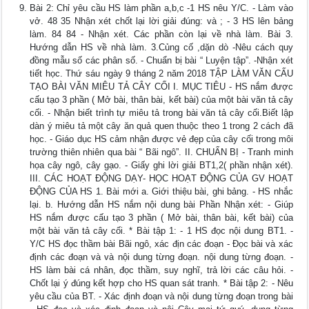
Bài 2: Chỉ yêu cầu HS làm phần a,b,c -1 HS nêu Y/C. - Làm vào
vở. 48 35 Nhận xét chốt lại lời giải đúng: và ; - 3 HS lên bảng
làm. 84 84 - Nhận xét. Các phần còn lại về nhà làm. Bài 3.
Hướng dẫn HS về nhà làm. 3.Củng cố ,dặn dò -Nêu cách quy
đồng mẫu số các phân số. - Chuẩn bị bài “ Luyện tập”. -Nhận xét
tiết học. Thứ sáu ngày 9 tháng 2 năm 2018 TẬP LÀM VĂN CẤU
TẠO BÀI VĂN MIÊU TẢ CÂY CỐI I. MỤC TIÊU - HS nắm được
cấu tạo 3 phần ( Mở bài, thân bài, kết bài) của một bài văn tả cây
cối. - Nhận biết trình tự miêu tả trong bài văn tả cây cối.Biết lập
dàn ý miêu tả một cây ăn quả quen thuộc theo 1 trong 2 cách đã
học. - Giáo dục HS cảm nhận được vẻ đẹp của cây cối trong môi
trường thiên nhiên qua bài “ Bãi ngô”. II. CHUẨN BỊ - Tranh minh
họa cây ngô, cây gạo. - Giấy ghi lời giải BT1,2( phần nhận xét).
III. CÁC HOẠT ĐỘNG DẠY- HỌC HOẠT ĐỘNG CỦA GV HOẠT
ĐỘNG CỦA HS 1. Bài mới a. Giới thiệu bài, ghi bảng. - HS nhắc
lại. b. Hướng dẫn HS nắm nội dung bài Phần Nhận xét: - Giúp
HS nắm được cấu tạo 3 phần ( Mở bài, thân bài, kết bài) của
một bài văn tả cây cối. * Bài tập 1: - 1 HS đọc nội dung BT1. -
Y/C HS đọc thầm bài Bãi ngô, xác địn các đoạn - Đọc bài và xác
định các đoạn và và nội dung từng đoạn. nội dung từng đoạn. -
HS làm bài cá nhân, đọc thầm, suy nghĩ, trả lời các câu hỏi. -
Chốt lại ý đúng kết hợp cho HS quan sát tranh. * Bài tập 2: - Nêu
yêu cầu của BT. - Xác định đoạn và nội dung từng đoạn trong bài