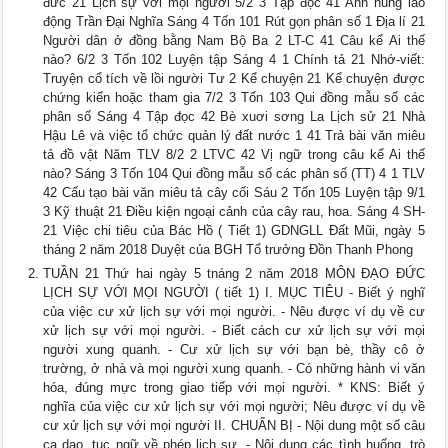
đức 21 Lịch sự với mọi người 5/2 3 Tập đọc 41 Anh hùng lao
động Trần Đại Nghĩa Sáng 4 Tốn 101 Rút gọn phân số 1 Địa lí 21
Người dân ở đồng bằng Nam Bộ Ba 2 LT-C 41 Câu kể Ai thế
nào? 6/2 3 Tốn 102 Luyện tập Sáng 4 1 Chính tả 21 Nhớ-viết:
Truyện cổ tích về lồi người Tư 2 Kể chuyện 21 Kể chuyện được
chứng kiến hoặc tham gia 7/2 3 Tốn 103 Qui đồng mẫu số các
phân số Sáng 4 Tập đọc 42 Bè xuơi sơng La Lịch sử 21 Nhà
Hậu Lê và việc tổ chức quản lý đất nước 1 41 Trả bài văn miêu
tả đồ vật Năm TLV 8/2 2 LTVC 42 Vị ngữ trong câu kể Ai thế
nào? Sáng 3 Tốn 104 Qui đồng mẫu số các phân số (TT) 4 1 TLV
42 Cấu tạo bài văn miêu tả cây cối Sáu 2 Tốn 105 Luyện tập 9/1
3 Kỹ thuật 21 Điều kiện ngoại cảnh của cây rau, hoa. Sáng 4 SH-
21 Việc chi tiêu của Bác Hồ ( Tiết 1) GDNGLL Đất Mũi, ngày 5
tháng 2 năm 2018 Duyệt của BGH Tổ trưởng Đồn Thanh Phong
TUẦN 21 Thứ hai ngày 5 tnáng 2 năm 2018 MÔN ĐẠO ĐỨC
LỊCH SỰ VỚI MỌI NGƯỜI ( tiết 1) I. MỤC TIÊU - Biết ý nghĩ
của việc cư xử lịch sự với mọi người. - Nêu được ví dụ về cư
xử lịch sự với mọi người. - Biết cách cư xử lịch sự với mọi
người xung quanh. - Cư xử lịch sự với bạn bè, thầy cô ở
trường, ở nhà và mọi người xung quanh. - Có những hành vi văn
hóa, đúng mực trong giao tiếp với mọi người. * KNS: Biết ý
nghĩa của việc cư xử lịch sự với mọi người; Nêu được ví dụ về
cư xử lịch sự với mọi người II. CHUẨN BỊ - Nội dung một số câu
ca dao, tục ngữ về phép lịch sự. - Nội dung các tình huống, trò