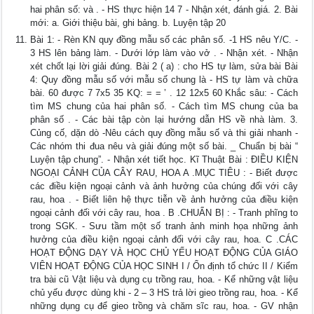
hai phân số: và . - HS thực hiện 14 7 - Nhận xét, đánh giá. 2. Bài
mới: a. Giới thiệu bài, ghi bảng. b. Luyện tập 20
Bài 1: - Rèn KN quy đồng mẫu số các phân số. -1 HS nêu Y/C. -
3 HS lên bảng làm. - Dưới lớp làm vào vở . - Nhận xét. - Nhận
xét chốt lại lời giải đúng. Bài 2 ( a) : cho HS tự làm, sửa bài Bài
4: Quy đồng mẫu số với mẫu số chung là - HS tự làm và chữa
bài. 60 được 7 7x5 35 KQ: = = ’ . 12 12x5 60 Khắc sâu: - Cách
tìm MS chung của hai phân số. - Cách tìm MS chung của ba
phân số . - Các bài tập còn lại hướng dẫn HS về nhà làm. 3.
Củng cố, dặn dò -Nêu cách quy đồng mẫu số và thi giải nhanh -
Các nhóm thi đua nêu và giải đúng một số bài. _ Chuẩn bị bài “
Luyện tập chung”. - Nhận xét tiết học. Kĩ Thuật Bài : ĐIỀU KIỆN
NGOẠI CẢNH CỦA CÂY RAU, HOA A .MỤC TIÊU : - Biết được
các điều kiện ngoại cảnh và ảnh hưởng của chúng đối với cây
rau, hoa . - Biết liên hệ thực tiễn về ảnh hưởng của điều kiện
ngoại cảnh đối với cây rau, hoa . B .CHUẨN BỊ : - Tranh phĩng to
trong SGK. - Sưu tầm một số tranh ảnh minh họa những ảnh
hưởng của điều kiện ngoại cảnh đối với cây rau, hoa. C .CÁC
HOẠT ĐỘNG DẠY VÀ HỌC CHỦ YẾU HOẠT ĐỘNG CỦA GIÁO
VIÊN HOẠT ĐỘNG CỦA HỌC SINH I / Ổn định tổ chức II / Kiểm
tra bài cũ Vật liệu và dụng cụ trồng rau, hoa. - Kể những vật liệu
chủ yếu được dùng khi - 2 – 3 HS trả lời gieo trồng rau, hoa. - Kể
những dụng cụ để gieo trồng và chăm sĩc rau, hoa. - GV nhận