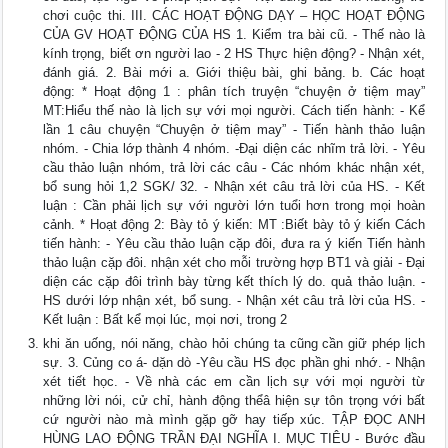
chơi cuộc thi. III. CÁC HOẠT ĐỘNG DẠY – HỌC HOẠT ĐỘNG
CỦA GV HOẠT ĐỘNG CỦA HS 1. Kiểm tra bài cũ. - Thế nào là
kính trọng, biết ơn người lao - 2 HS Thực hiện động? - Nhận xét,
đánh giá. 2. Bài mới a. Giới thiệu bài, ghi bảng. b. Các hoạt
động: * Hoạt động 1 : phân tích truyện “chuyện ở tiệm may”
MT:Hiểu thế nào là lịch sự với mọi người. Cách tiến hành: - Kể
lần 1 câu chuyện “Chuyện ở tiệm may” - Tiến hành thảo luận
nhóm. - Chia lớp thành 4 nhóm. -Đại diện các nhĩm trả lời. - Yêu
cầu thảo luận nhóm, trả lời các câu - Các nhóm khác nhận xét,
bổ sung hỏi 1,2 SGK/ 32. - Nhận xét câu trả lời của HS. - Kết
luận : Cần phải lịch sự với người lớn tuổi hơn trong mọi hoàn
cảnh. * Hoạt động 2: Bày tỏ ý kiến: MT :Biết bày tỏ ý kiến Cách
tiến hành: - Yêu cầu thảo luận cặp đôi, đưa ra ý kiến Tiến hành
thảo luận cặp đôi. nhận xét cho mỗi trường hợp BT1 và giải - Đại
diện các cặp đôi trình bày từng kết thích lý do. quả thảo luận. -
HS dưới lớp nhận xét, bổ sung. - Nhận xét câu trả lời của HS. -
Kết luận : Bất kể mọi lúc, mọi nơi, trong 2
khi ăn uống, nói năng, chào hỏi chúng ta cũng cần giữ phép lịch
sự. 3. Củng co á- dặn dò -Yêu cầu HS đọc phần ghi nhớ. - Nhận
xét tiết học. - Về nhà các em cần lịch sự với mọi người từ
những lời nói, cử chỉ, hành động thểâ hiện sự tôn trọng với bất
cứ người nào mà mình gặp gỡ hay tiếp xúc. TẬP ĐỌC ANH
HÙNG LAO ĐỘNG TRẦN ĐẠI NGHĨA I. MỤC TIÊU - Bước đầu