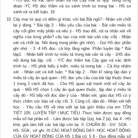
- HS đọc và xác định đoạn và nội Cây mai tứ quý. dung từng
đoạn -YC HS đọc thầm và so sánh trình tự trong bài - HS so
sánh rút ra kết luận. 19
Cây mai tứ quý có điểm gì khác với bài Bãi ngô? - Nhận xét chốt
lại ý đúng. * Bài tập 3: - Nêu yêu cầu của bài. - Bài văn miêu tả
cây cối gồm mấy phấn và nêu ý - HS trao đổi, rút ra nhận xét về
nghĩa của từng phần? cấu tạo của một bài văn cây cối( - Nhận
xét và chốt lại. Nôi dung trong phần ghi nhớ). - Gọi HS đọc phần
ghi nhớ. - 3 -4 HS đọc- cả lớp lắng nghe. Phần luyện tập * Bài
tập1: - Nhận biết trình tự miêu tả trong bài văn tả cây - 1HS đọc
nội dung bài tập. cối. - Y/C đọc thầm bài Cây gạo và xác định
trình tự - HS phát biểu ý kiến. miêu tả trong bài. - Cả lớp nhâïn
xét. - Nhận xét và kết luận. * Bài tập 2: - Rèn kĩ năng lập dàn ý
miêu tả cây ăn quả quen - HS đọc yêu cầu của bài tập thuộc theo
1 trong 2 cách đã học. - Cho HS quan sát tranh một số cây ăn
quả. - Mỗi HS chọn 1 cây ăn quả quen thuộc, lập dàn ý miêu tả
cây đó - HS tiếp nối đọc dàn ý của - Nhận xét, giáo dục HS có ý
thức chăm sóc bảo vệ cây cối. 3. Củng cố, dặn dò - Nhận xét tiết
học. - Yêu cầu HS về nhà viết lại bài giới thiệu của em TỐN
TIẾT 105: LUYỆN TẬP I.MỤC TIÊU -Thực hiện được quy đồng
mẫu số hai phân số. - Làm được bài tập 1(a), bài 2 (a), bài 4 - HS
khá, giỏi làm hết các bài tập còn laị. II. CHUẨN BỊ - GV: SGK. -
HS: SGK, vở ghi. III.CÁC HOẠT ĐỘNG DẠY- HỌC HOẠT ĐỘNG
CỦA GV HOẠT ĐỘNG CỦA HS 1.Bài cũ: 5 8 - Quy đồng mẫu số