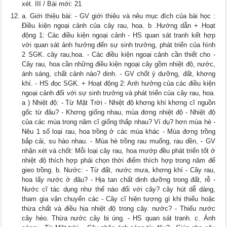
xét. III / Bài mới: 21
a. Giới thiệu bài: - GV giới thiệu và nêu mục đích của bài học :
Điều kiện ngoại cảnh của cây rau, hoa. b .Hướng dẫn + Hoạt
động 1: Các điều kiện ngoại cảnh - HS quan sát tranh kết hợp
với quan sát ảnh hưởng đến sự sinh trưởng, phát triển của hình
2 SGK. cây rau,hoa. - Các điều kiện ngoại cảnh cần thiết cho -
Cây rau, hoa cần những điều kiện ngoại cây gồm nhiệt độ, nước,
ánh sáng, chất cảnh nào? dinh. - GV chốt ý dưỡng, đất, khơng
khí. - HS đọc SGK. + Hoạt động 2: Anh hưởng của các điều kiện
ngoại cảnh đối với sự sinh trưởng và phát triển của cây rau, hoa.
a ) Nhiệt độ: - Từ Mặt Trời - Nhiệt độ khơng khí khơng cĩ nguồn
gốc từ đâu? - Khơng giống nhau, mùa đơng nhiệt độ - Nhiệt độ
của các mùa trong năm cĩ giống thấp nhau? Ví dụ? hơn mùa hè -
Nêu 1 số loại rau, hoa trồng ở các mùa khác - Mùa đơng trồng
bắp cải, su hào nhau. - Mùa hè trồng rau muống, rau dền, - GV
nhận xét và chốt: Mỗi loại cây rau, hoa mướp đều phát triển tốt ở
nhiệt độ thích hợp phải chọn thời điểm thích hợp trong năm để
gieo trồng. b. Nước: - Từ đất, nước mưa, khơng khí - Cây rau,
hoa lấy nước ở đâu? - Hịa tan chất dinh dưỡng trong đất, rễ -
Nước cĩ tác dụng như thế nào đối với cây? cây hút dễ dàng,
tham gia vận chuyển các - Cây cĩ hiện tượng gì khi thiếu hoặc
thừa chất và điều hịa nhiệt độ trong cây. nước? - Thiếu nước
cây héo. Thừa nước cây bị úng. - HS quan sát tranh. c. Ánh