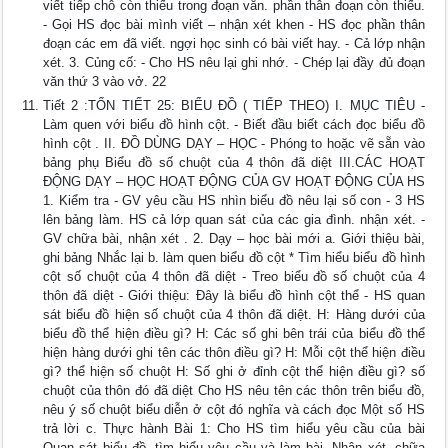
viết tiếp chỗ còn thiếu trong đoạn văn. phần thân đoạn còn thiếu.
- Gọi HS đọc bài mình viết – nhận xét khen - HS đọc phần thân
đoạn các em đã viết. ngợi học sinh có bài viết hay. - Cả lớp nhận
xét. 3. Củng cố: - Cho HS nêu lại ghi nhớ. - Chép lại đầy đủ đoạn
văn thứ 3 vào vở. 22
Tiết 2 :TỐN TIẾT 25: BIỂU ĐỒ ( TIẾP THEO) I. MỤC TIÊU -
Làm quen với biểu đồ hình cột. - Biết đầu biết cách đọc biểu đồ
hình cột . II. ĐỒ DÙNG DẠY – HỌC - Phóng to hoặc vẽ sẵn vào
bảng phụ Biểu đồ số chuột của 4 thôn đã diệt III.CÁC HOẠT
ĐỘNG DẠY – HỌC HOẠT ĐỘNG CỦA GV HOẠT ĐỘNG CỦA HS
1. Kiểm tra - GV yêu cầu HS nhìn biểu đồ nêu lại số con - 3 HS
lên bảng làm. HS cả lớp quan sát của các gia đình. nhận xét. -
GV chữa bài, nhận xét . 2. Dạy – học bài mới a. Giới thiệu bài,
ghi bảng Nhắc lại b. làm quen biểu đồ cột * Tìm hiểu biểu đồ hình
cột số chuột của 4 thôn đã diệt - Treo biểu đồ số chuột của 4
thôn đã diệt - Giới thiệu: Đây là biểu đồ hình cột thể - HS quan
sát biểu đồ hiện số chuột của 4 thôn đã diệt. H: Hàng dưới của
biểu đồ thể hiện điều gì? H: Các số ghi bên trái của biểu đồ thể
hiện hàng dưới ghi tên các thôn điều gì? H: Mỗi cột thể hiện điều
gì? thể hiện số chuột H: Số ghi ở đỉnh cột thể hiện điều gì? số
chuột của thôn đó đã diệt Cho HS nêu tên các thôn trên biểu đồ,
nêu ý số chuột biểu diễn ở cột đó nghĩa và cách đọc Một số HS
trả lời c. Thực hành Bài 1: Cho HS tìm hiểu yêu cầu của bài
Quan sát biểu đồ, tìm hiểu yêu cầu và làm bài. Nhận xét, chữa