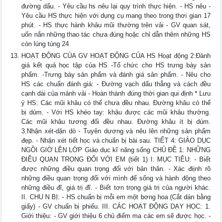
đường dấu. - Yêu cầu hs nêu lại quy trình thực hiện. - HS nêu -
Yêu cầu HS thực hiện với dụng cụ mang theo trong thơi gian 17
phút. - HS thực hành khâu mũi thường trên vải - GV quan sát,
uốn nắn những thao tác chưa đúng hoặc chỉ dẫn thêm những HS
còn lúng túng 24
HOẠT ĐỘNG CỦA GV HOẠT ĐỘNG CỦA HS Hoạt động 2:Đành
giá kết quả học tập của HS -Tổ chức cho HS trưng bày sản
phẩm. -Trưng bày sản phẩm và đánh giá sản phẩm. - Nêu cho
HS các chuẩn đánh giá: - Đường vạch dấu thẳng và cách đều
cạnh dài của mảnh vải - Hoàn thành đúng thời gian qui định * Lưu
ý HS: Các mũi khâu có thể chưa đều nhau. Đường khâu có thể
bị dúm. - Với HS khéo tay: khâu được các mũi khâu thường.
Các mũi khâu tương đối đều nhau. Đường khâu ít bị dúm.
3.Nhận xét-dặn dò - Tuyên dương và nêu lên những sản phẩm
đẹp. - Nhận xét tiết học và chuẩn bị bài sau. TIẾT 4: GIÁO DỤC
NGỒI GIỜ LÊN LỚP Giáo dục kĩ năng sống CHỦ ĐỀ 1: NHỮNG
ĐIỀU QUAN TRỌNG ĐỐI VỚI EM (tiết 1) I. MỤC TIÊU: - Biết
được những điều quan trọng đối với bản thân. - Xác điịnh rõ
những điều quan trọng đối với mình để sống và hành động theo
những điều đĩ, giá trị đĩ. - Biết tơn trọng giá trị của người khác.
II. CHU N BỊ: - HS chuẩn bị mỗi em một bơng hoa (Cắt dán bằng
giấy) - GV chuẩn bị phiếu. III. CÁC HOẠT ĐỘNG DẠY HỌC: 1.
Giới thiệu: - GV giới thiệu 6 chủ điểm ma các em sẽ được học. -