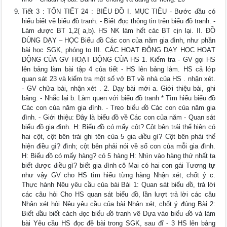
Tiết 3 : TỐN TIẾT 24 : BIỂU ĐỒ I. MỤC TIÊU - Bước đầu có
hiểu biết về biểu đồ tranh. - Biết đọc thông tin trên biểu đồ tranh. -
Làm được BT 1,2( a,b). HS NK làm hết các BT cịn lại. II. ĐỒ
DÙNG DẠY – HỌC Biểu đồ Các con của năm gia đình, như phần
bài học SGK, phóng to III. CÁC HOẠT ĐỘNG DẠY HỌC HOẠT
ĐỘNG CỦA GV HOẠT ĐỘNG CỦA HS 1. Kiểm tra - GV gọi HS
lên bảng làm bài tập 4 của tiết - HS lên bảng làm. HS cả lớp
quan sát 23 và kiểm tra một số vở BT về nhà của HS . nhận xét.
- GV chữa bài, nhận xét . 2. Dạy bài mới a. Giới thiệu bài, ghi
bảng. - Nhắc lại b. Làm quen với biểu đồ tranh * Tìm hiểu biểu đồ
Các con của năm gia đình. - Treo biểu đồ Các con của năm gia
đình. - Giới thiệu: Đây là biểu đồ về Các con của năm - Quan sát
biểu đồ gia đình. H: Biểu đồ có mấy cột? Cột bên trái thể hiện có
hai cột, cột bên trái ghi tên của 5 gia điều gì? Cột bên phải thể
hiện điều gì? đình; cột bên phải nói về số con của mỗi gia đình.
H: Biểu đồ có mấy hàng? có 5 hàng H: Nhìn vào hàng thứ nhất ta
biết được điều gì? biết gia đình cô Mai có hai con gái Tương tự
như vậy GV cho HS tìm hiểu từng hàng Nhận xét, chốt ý c.
Thực hành Nêu yêu cầu của bài Bài 1: Quan sát biểu đồ, trả lời
các câu hỏi Cho HS quan sát biểu đồ, lần lượt trả lời các câu
Nhận xét hỏi Nêu yêu cầu của bài Nhận xét, chốt ý đúng Bài 2:
Biết đầu biết cách đọc biểu đồ tranh vẽ Dựa vào biểu đồ và làm
bài Yêu cầu HS đọc đề bài trong SGK, sau đĩ - 3 HS lên bảng