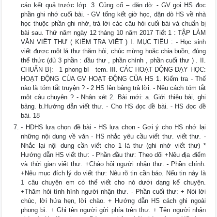
cáo kết quả trước lớp. 3. Củng cố – dặn dò: - GV gọi HS đọc
phần ghi nhớ cuối bài. - GV tổng kết giờ học, dặn dò HS về nhà
học thuộc phần ghi nhớ, trả lời các câu hỏi cuối bài và chuẩn bị
bài sau. Thứ năm ngày 12 tháng 10 năm 2017 Tiết 1 : TẬP LÀM
VĂN VIẾT THƯ ( KIỂM TRA VIẾT ) I. MỤC TIÊU : - Học sinh
viết được một lá thư thăm hỏi, chúc mừng hoặc chia buồn, đúng
thể thức (đủ 3 phần : đầu thư , phần chính , phần cuối thư ) . II.
CHUẨN BỊ: - 1 phong bì - tem. III. CÁC HOẠT ĐỘNG DẠY HỌC:
HOẠT ĐỘNG CỦA GV HOẠT ĐỘNG CỦA HS 1. Kiểm tra - Thế
nào là tóm tắt truyện ? - 2 HS lên bảng trả lời. - Nêu cách tóm tắt
một câu chuyện ? - Nhận xét 2. Bài mới: a. Giới thiệu bài, ghi
bảng. b.Hướng dẫn viết thư. - Cho HS đọc đề bài. - HS đọc đề
bài. 18
- HDHS lựa chọn đề bài - HS lựa chọn - Gợi ý cho HS nhớ lại
những nội dung về văn - HS nhắc yêu cầu viết thư. viết thư. -
Nhắc lại nội dung cần viết cho 1 lá thư (ghi nhớ viết thư) *
Hướng dẫn HS viết thư: - Phần đầu thư: Theo dõi +Nêu địa điểm
và thời gian viết thư. +Chào hỏi người nhận thư. - Phần chính:
+Nêu mục đích lý do viết thư: Nêu rõ tin cần báo. Nếu tin này là
1 câu chuyện em có thể viết cho nó dưới dạng kể chuyện.
+Thăm hỏi tình hình người nhận thư. - Phần cuối thư: + Nói lời
chúc, lời hứa hẹn, lời chào. + Hướng dẫn HS cách ghi ngoài
phong bì. + Ghi tên người gởi phía trên thư. + Tên người nhận