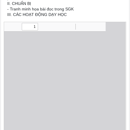
II. CHUẨN BỊ
- Tranh minh họa bài đọc trong SGK
III. CÁC HOẠT ĐỘNG DẠY HỌC