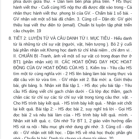
phía dưới giữa thư. + Dán tem bên phải phía trên. * HS thực
hành viết thư - Cuối cùng HS nộp thư đã được đặt vào trong - Cá
nhân thực hành viết thư. phong bì của GV. - Chấm bài 1 số bài. -
GV nhận xét một số bài đã chấm. 3. Củng cố – Dặn dò: GV giới
thiệu loại viết thư điện từ (email). Chuẩn bị luyện tập phát triển
câu chuyện. 19
TIẾT 2: LUYỆN TỪ VÀ CÂU DANH TỪ I. MỤC TIÊU - Hiểu danh
từ là những từ chỉ sự vật (người, vật, hiện tượng ). Bỏ 2 ý cuối
bài phần nhận xét.Khơng học danh từ chỉ khái niệm , chỉ đơn vị .
II. CHUẨN BỊ -Tranh, ảnh về một số sự vật có trong đoạn thơ ở
BT1 (phần nhận xét) III. CÁC HOẠT ĐỘNG DẠY HỌC HOẠT
ĐỘNG CỦA GV HOẠT ĐỘNG CỦA HS 1. Kiểm tra - Yêu cầu HS
tìm một từ cùng nghĩa với - 2 HS lên bảng làm bài trung thực và
đặt câu với từ vừa tìm. - GV nhận xét 2. Bài mới: a. Giới thiệu
bài, ghi bảng. b. Nhận xét Bài tập 1. - HS đọc yêu bài tập - Yêu
cầu HS dùng viết chì gạch chân dưới - Cả lớp đọc thầm, gạch
chân các từ chỉ sự các từ chỉ sự vật trong từng câu thơ. vật. -
Cho HS trình bày kết quả. - HS trình bày kết quả. - Nhận xét chốt
lại kết quả. Bài tập 2: - HS đọc bài 2, suy nghĩ trả lời - Gọi HS
đọc bài 2 và nêu bài làm của - HS trình bày kết quả. mình. -
Nhận xét kết quả. c. Ghi nhớ Từ BT 1, 2 giáo viên hướng dẫn
HS rút ra nội - Nêu mục ghi nhớ dung ghi nhớ. 3. Củng cố - dặn
dò: - GV nhận xét tiết học. - Dặn HS về nhà học thuộc phần ghi
nhớ - Chuẩn bị bài: Danh từ chung và dang từ riêng. 20