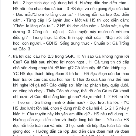
bài - 2 học sinh đọc nội dung bài d. Hướng dẫn đọc diễn cảm -
HS nối tiếp nhau đọc cả bài. - 3 HS đọc và nêu giọng đọc của bài
- Đọc mẫu“Chôm lo lắng của ta.” - Hướng dẫn cả lớp đọc diễn
cảm. - Từng cặp HS luyện đọc - Một vài HS thi đọc diễn cảm:
“Chôm lo lắng của ta.” - 2 HS thi đọc diễn cảm - Nhận xét, tuyên
dương. 3. Củng cố – dặn dị - Câu truyện này muốn nói với em
điều gì? - Trung thực là đức tính quý nhất của - Nhận xét tiết
học. con người. - GDHS: Sống trung thực - Chuẩn bị: Gà Trống
và Cáo. 3
trả lời các câu hỏi 2,3 trong SGK. H: Vì sao Gà không nghe lời
Cáo? Gà biết sau những lời ngon ngọt . H: Gà tung tin có cặp
chó săn đang chạy tới để làm gì? Gà làm vậy để Cáo khiếp sợ -
YC HS đọc thành tiếng đoạn 3 trả lời - HS đọc đoạn còn lại thảo
luận trả lời câu các câu hỏi: hỏi H: Thái độ của Cáo như thế nào
khi nghe lời gà nói? Cáo khiếp sợ, hồn lạc phách bay, quặp đuôi,
co cẳng bỏ chạy - Thấy Cáo bỏ chạy, thái độ của Gà ra Gà khoái
chí cười vì Cáo đã chẳng làm gì sao? được mình 1- 2 HS trả lời
- Theo em, Gà thông minh ở điểm nào? - Đọc lướt trả lời. - YC
HS đọc lướt tồn bài, chọn ý đúng nhất ở câu hỏi 4. 1- 2 HS nêu ý
kiến H: Câu truyện này khuyên em điều gì? - HS nêu nội dung. c.
Hướng dẫn đọc diễn cảm và thuộc lòng bài thơ: - Yêu cầu HS
đọc nối tiếp toàn bài và nêu - 3 học sinh nối tiếp đọc toàn bài nêu
giọng đọc. - Hướng dẫn cả lớp đọc diễn cảm đoạn một và đoạn