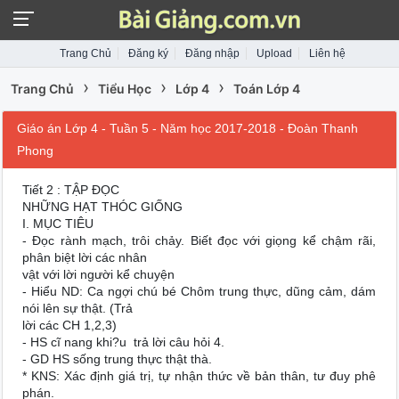
Trang Chủ
Đăng ký
Đăng nhập
Upload
Liên hệ
›
›
›
Trang Chủ
Tiểu Học
Lớp 4
Toán Lớp 4
Giáo án Lớp 4 - Tuần 5 - Năm học 2017-2018 - Đoàn Thanh
Phong
Tiết 2 : TẬP ĐỌC
NHỮNG HẠT THÓC GIỐNG
I. MỤC TIÊU
- Đọc rành mạch, trôi chảy. Biết đọc với giọng kể chậm rãi,
phân biệt lời các nhân
vật với lời người kể chuyện
- Hiểu ND: Ca ngợi chú bé Chôm trung thực, dũng cảm, dám
nói lên sự thật. (Trả
lời các CH 1,2,3)
- HS cĩ nang khi?u trả lời câu hỏi 4.
- GD HS sống trung thực thật thà.
* KNS: Xác định giá trị, tự nhận thức về bản thân, tư đuy phê
phán.