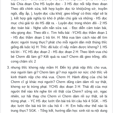
bài Chia đoạn Cho HS luyện đọc - 3 HS đọc nối tiếp theo đoạn
Theo dõi chỉnh sửa, kết hợp luyện đọc từ khó(sững sờ, truyền
ngôi, đầy ắp, ), luyện đọc câu khó( .gieo trồng/ có thóc nộp/ sẽ bị
), kết hợp giải nghĩa từ khó ở phần chú giải và những - HS đọc
mục chú giải từ do HS đặt ra. - Luyện đọc trong nhóm đôi - 2 HS
đọc toàn bài - Nghe uốn nắn sửa sai. - Đọc diễn cảm toàn bài,
nêu giọng đọc. Theo dõi c. Tìm hiểu bài: -YCHS đọc thầm đoạn 1
- HS đọc thầm đoạn 1 trả lời. H: Nhà vua làm cách nào để tìm
được người trung thực? phát cho mỗi người dân một thúng thĩc
giống đã luộc kỹ H: Thĩc đã luộc cĩ nẩy mầm được khơng? 1 HS
trả lời - YC HS đọc đoạn 2 - HS đọc đoạn 2 H: Theo lệnh vua chú
bé Chơm đã làm gì? Kết quả ra sao? Chơm đã gieo trồng, dốc
cơng chăm sĩc 2
nhưng thĩc khơng nảy mầm H: Đến kỳ phải nộp thĩc cho vua,
mọi người làm gì? Chơm làm gì? mọi người nơ nức chở thĩc về
kinh thành nộp cho nhà vua. Chơm H: Hành động của chú bé
Chơm cĩ gì khác mọi người? Chơm dũng cảm dám nĩi sự thật,
khơng sợ bị trừng phạt. YCHS đọc đoạn 3 H: Thái độ của mọi
người thế nào khi nghe lời nĩi thật của Chơm? sững sờ, ngạc
nhiên, sợ hãi thay cho Chơm vì Chơm dám nĩi sự thật, sẽ bị
trừng phạt. - YC HS đọc lướt tồn bài trả lời câu hỏi 4 SGK. - HS
đọc lướt tồn bài trả lời câu hỏi 4 - H: Em hiểu như thế nào là
trung thực? SGK. - Tổng kết, hướng dẫn học sinh rút ra nội dung