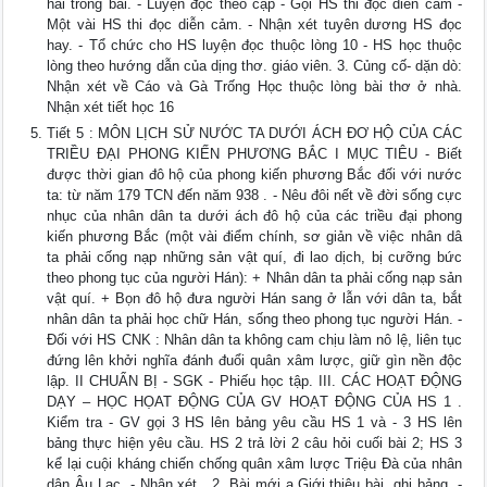
hai trong bài. - Luyện đọc theo cặp - Gọi HS thi đọc diễn cảm -
Một vài HS thi đọc diễn cảm. - Nhận xét tuyên dương HS đọc
hay. - Tổ chức cho HS luyện đọc thuộc lòng 10 - HS học thuộc
lòng theo hướng dẫn của dịng thơ. giáo viên. 3. Củng cố- dặn dò:
Nhận xét về Cáo và Gà Trống Học thuộc lòng bài thơ ở nhà.
Nhận xét tiết học 16
Tiết 5 : MÔN LỊCH SỬ NƯỚC TA DƯỚI ÁCH ĐƠ HỘ CỦA CÁC
TRIỀU ĐẠI PHONG KIẾN PHƯƠNG BẮC I MỤC TIÊU - Biết
được thời gian đô hộ của phong kiến phương Bắc đối với nước
ta: từ năm 179 TCN đến năm 938 . - Nêu đôi nết về đời sống cực
nhục của nhân dân ta dưới ách đô hộ của các triều đại phong
kiến phương Bắc (một vài điểm chính, sơ giản về việc nhân dâ
ta phải cống nạp những sản vật quí, đi lao dịch, bị cưỡng bức
theo phong tục của người Hán): + Nhân dân ta phải cống nạp sản
vật quí. + Bọn đô hộ đưa người Hán sang ở lẫn với dân ta, bắt
nhân dân ta phải học chữ Hán, sống theo phong tục người Hán. -
Đối với HS CNK : Nhân dân ta không cam chịu làm nô lệ, liên tục
đứng lên khởi nghĩa đánh đuổi quân xâm lược, giữ gìn nền độc
lập. II CHUẨN BỊ - SGK - Phiếu học tập. III. CÁC HOẠT ĐỘNG
DẠY – HỌC HỌAT ĐỘNG CỦA GV HOẠT ĐỘNG CỦA HS 1 .
Kiểm tra - GV gọi 3 HS lên bảng yêu cầu HS 1 và - 3 HS lên
bảng thực hiện yêu cầu. HS 2 trả lời 2 câu hỏi cuối bài 2; HS 3
kể lại cuội kháng chiến chống quân xâm lược Triệu Đà của nhân
dân Âu Lạc. - Nhận xét . 2. Bài mới a.Giới thiệu bài, ghi bảng. -