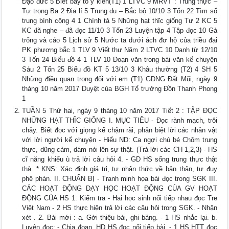
Đạo đức 5 Biết bày tỏ ý kiến(T1) 1 LTVC 9 MRVT : Trung thực –
Tự trọng Ba 2 Địa lí 5 Trung du – Bắc bộ 10/10 3 Tốn 22 Tìm số
trung bình cộng 4 1 Chính tả 5 Những hạt thĩc giống Tư 2 KC 5
KC đã nghe – đã đọc 11/10 3 Tốn 23 Luyện tập 4 Tập đọc 10 Gà
trống và cáo 5 Lịch sử 5 Nước ta dưới ách đơ hộ của triều đại
PK phương bắc 1 TLV 9 Viết thư Năm 2 LTVC 10 Danh từ 12/10
3 Tốn 24 Biểu đồ 4 1 TLV 10 Đoạn văn trong bài văn kể chuyện
Sáu 2 Tốn 25 Biểu đồ KT 5 13/10 3 Khâu thường (T2) 4 SH 5
Những điều quan trọng đối với em (T1) GDNG Đất Mũi, ngày 9
tháng 10 năm 2017 Duyệt của BGH Tổ trưởng Đồn Thanh Phong
1
TUẦN 5 Thứ hai, ngày 9 tháng 10 năm 2017 Tiết 2 : TẬP ĐỌC
NHỮNG HẠT THĨC GIỐNG I. MỤC TIÊU - Đọc rành mạch, trôi
chảy. Biết đọc với giọng kể chậm rãi, phân biệt lời các nhân vật
với lời người kể chuyện - Hiểu ND: Ca ngợi chú bé Chôm trung
thực, dũng cảm, dám nói lên sự thật. (Trả lời các CH 1,2,3) - HS
cĩ năng khiếu ù trả lời câu hỏi 4. - GD HS sống trung thực thật
thà. * KNS: Xác định giá trị, tự nhận thức về bản thân, tư đuy
phê phán. II. CHUẨN BỊ - Tranh minh họa bài đọc trong SGK III.
CÁC HOẠT ĐỘNG DẠY HỌC HOẠT ĐỘNG CỦA GV HOẠT
ĐỘNG CỦA HS 1. Kiểm tra - Hai học sinh nối tiếp nhau đọc Tre
Việt Nam - 2 HS thực hiện trả lời các câu hỏi trong SGK. - Nhận
xét . 2. Bài mới : a. Gới thiệu bài, ghi bảng. - 1 HS nhắc lại. b.
Luyện đọc: - Chia đoạn, HD HS đọc nối tiếp bài. - 1 HS HTT đọc