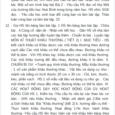
bài. Một số em trình bày bài Bài 2 - Yêu cầu HS đọc số lớp Một
của trường tiểu học Hoà Bình trong từng năm học. HS nhìn SGK
đọc. - Yêu cầu học sinh trao đổi cùng bạn và làm bài tập. Thảo
luận cùng bạn và làm bài tập. 23
- Gọi HS lên bảng làm bài tập. 1 HS lên bảng làm bài tập - Chữa
bài . 4.Củng cố -dặn dò - Nhận xét tiết học. - Dặn HS về nhà làm
các bài tập hướng dẫn luyện tập thêm - Chuẩn bị bài : Luyện tập
MÔN KĨ THUẬT KHÂU THƯỜNG ( TIẾT 2) I. MỤC TIÊU - HS
biết cách khâu và Khâu được các mũi khâu thường theo đường
vạch dấu Các mũi khâu có thể chưa đều nhau. Đường khâu có
thể bị dúm - Với HS khéo tay: khâu được các mũi khâu thường.
Các mũi khâu tương đối đều nhau, đường khâu ít bị dúm. II.
CHUẨN BỊ GV: +Tranh quy trình khâu thường; Mẫu khâu thường
; 1 số sản phẩm khâu thường khác ; Vật liệu và dụng cụ như :
mảnh vải trắng có kích thước 20 cm x 30 cm ; Chỉ, kim, thước,
kéo, phấn vạch . HS:1 số mẫu vật liệu và dụng cụ như gv. . Các
mũi khâu có thể chưa đều nhau. Đường khâu có thể bị dúm. III.
CÁC HOẠT ĐỘNG DẠY HỌC HOẠT ĐỘNG CỦA GV HOẠT
ĐỘNG CỦA HS 1. Kiểm tra -Yêu cầu hs nêu lại các thao tác cơ
bản - 1HS nêu khâu thường. - Nhận xét đánh giá 2.Bài mới:
a.Giới thiệu bài: Bài “Khâu thường” (tiết 2) b. hướng dẫn cụ thể -
Thực hành khâu thường. Hoạt động 1:Hs thực hành khâu
thường -Yêu cầu HS lên thực hiện vài mũi khâu trên bảng theo