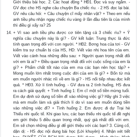
Giới thiệu bài học. 2. Các hoạt động * HĐ1. Đọc và suy ngẫm. -
GV đọc cho HS nghe câu chuyện Ba chiếc rìu. - 2 HS đọc lại bài.
GV nêu câu hỏi: + Câu chuyện cĩ mấy nhân vật? + Theo em nếu
anh tiều phu nhận ngay chiếc rìu vàng ở lần đầu tiên là của mình
thì điều gì xẩy ra? 25
+ Vì sao anh tiều phu được cơ tiên tặng cả 3 chiếc rìu? + Ý
nghĩa câu chuyện này là gì? - GV kết luận: Trung thực là đức
tính quan trọng đối với con người. * HĐ2. Bơng hoa của tơi - GV
kiểm tra sự chuẩn bị của HS, HD: Viết vào nhị hoa tên của em.
Viết vào cánh hoa những điều sau: + Người quan trọng nhất đối
với em là ai? + Điều quan trọng nhất đối với cuộc sống của em là
gì? + Phẩm chất tốt nào của em ma các bạn nên học tập? +
Mong muốn lớn nhất trong cuộc đời của em là gì? + Bốn từ mà
em muốn người nhác nĩi về em là gì? - HS nối tiếp nhau đọc kết
quả. * HĐ3. Xử lí tình huống. - GV đưa ra 2 tình huống, HS đưa
ra cách giải quyết: + Tình huống 1: Em cĩ một số tiền mừng tuổi.
Em dự định sử dụng số tiền đĩ vào những việc gì? Hãy ghi 3 việc
mà em muốn làm và giải thích lí do vì sao em muốn dùng tiền
vào những việc đĩ? + Tình huống 2. Em được đi dự Trại hè
Thiếu nhi quốc tế. Khi giao lưu, các bạn thiếu nhi quốc tế đề nghị
em giới thiệu 5 điều quan trong nhất, quý giá nhất đối với em.
Em sẽ chọn những điều gì để giới thiệu với các bạn? 3. Củng cố,
dặn dị: - HS đọc nội dung bài học (Lời khuyên) 4. Nhận xét tiết