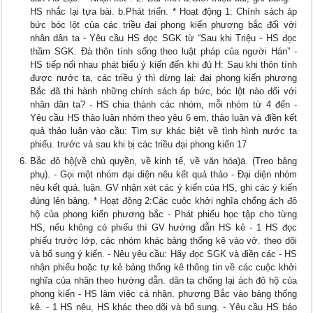
HS nhắc lại tựa bài. b.Phát triển. * Hoạt động 1: Chính sách áp
bức bóc lột của các triều đại phong kiến phương bắc đối với
nhân dân ta - Yêu cầu HS đọc SGK từ “Sau khi Triệu - HS đọc
thầm SGK. Đà thôn tính sống theo luật pháp của người Hán” -
HS tiếp nối nhau phát biểu ý kiến đến khi đủ H: Sau khi thôn tính
được nước ta, các triều ý thì dừng lại: đại phong kiến phương
Bắc đã thi hành những chính sách áp bức, bóc lột nào đối với
nhân dân ta? - HS chia thành các nhóm, mỗi nhóm từ 4 đến -
Yêu cầu HS thảo luận nhóm theo yêu 6 em, thảo luận và điền kết
quả thảo luận vào cầu: Tìm sự khác biệt về tình hình nước ta
phiếu. trước và sau khi bị các triều đại phong kiến 17
Bắc đô hộ(về chủ quyền, về kinh tế, về văn hóa)ä. (Treo bảng
phụ). - Gọi một nhóm đại diện nêu kết quả thảo - Đại diện nhóm
nêu kết quả. luận. GV nhận xét các ý kiến của HS, ghi các ý kiến
đúng lên bảng. * Hoạt động 2:Các cuộc khởi nghĩa chống ách đô
hộ của phong kiến phương bắc - Phát phiếu học tập cho từng
HS, nếu không có phiếu thì GV hướng dẫn HS kẻ - 1 HS đọc
phiếu trước lớp, các nhóm khác bảng thống kê vào vở. theo dõi
và bổ sung ý kiến. - Nêu yêu cầu: Hãy đọc SGK và điền các - HS
nhận phiếu hoặc tự kẻ bảng thống kê thông tin về các cuộc khởi
nghĩa của nhân theo hướng dẫn. dân ta chống lại ách đô hộ của
phong kiến - HS làm việc cá nhân. phương Bắc vào bảng thống
kê. - 1 HS nêu, HS khác theo dõi và bổ sung. - Yêu cầu HS báo