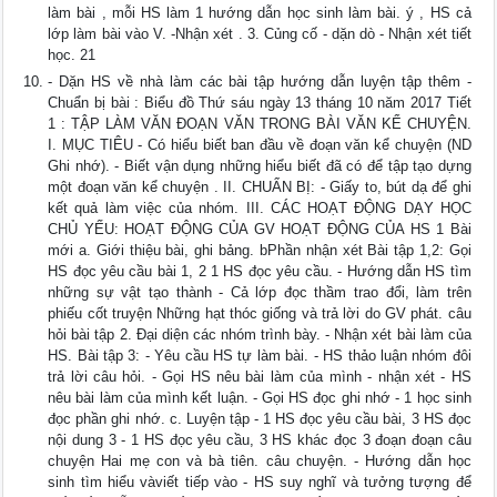
làm bài , mỗi HS làm 1 hướng dẫn học sinh làm bài. ý , HS cả
lớp làm bài vào V. -Nhận xét . 3. Củng cố - dặn dò - Nhận xét tiết
học. 21
- Dặn HS về nhà làm các bài tập hướng dẫn luyện tập thêm -
Chuẩn bị bài : Biểu đồ Thứ sáu ngày 13 tháng 10 năm 2017 Tiết
1 : TẬP LÀM VĂN ĐOẠN VĂN TRONG BÀI VĂN KỂ CHUYỆN.
I. MỤC TIÊU - Có hiểu biết ban đầu về đoạn văn kể chuyện (ND
Ghi nhớ). - Biết vận dụng những hiểu biết đã có để tập tạo dựng
một đoạn văn kể chuyện . II. CHUẨN BỊ: - Giấy to, bút dạ để ghi
kết quả làm việc của nhóm. III. CÁC HOẠT ĐỘNG DẠY HỌC
CHỦ YẾU: HOẠT ĐỘNG CỦA GV HOẠT ĐỘNG CỦA HS 1 Bài
mới a. Giới thiệu bài, ghi bảng. bPhần nhận xét Bài tập 1,2: Gọi
HS đọc yêu cầu bài 1, 2 1 HS đọc yêu cầu. - Hướng dẫn HS tìm
những sự vật tạo thành - Cả lớp đọc thầm trao đổi, làm trên
phiếu cốt truyện Những hạt thóc giống và trả lời do GV phát. câu
hỏi bài tập 2. Đại diện các nhóm trình bày. - Nhận xét bài làm của
HS. Bài tập 3: - Yêu cầu HS tự làm bài. - HS thảo luận nhóm đôi
trả lời câu hỏi. - Gọi HS nêu bài làm của mình - nhận xét - HS
nêu bài làm của mình kết luận. - Gọi HS đọc ghi nhớ - 1 học sinh
đọc phần ghi nhớ. c. Luyện tập - 1 HS đọc yêu cầu bài, 3 HS đọc
nội dung 3 - 1 HS đọc yêu cầu, 3 HS khác đọc 3 đoạn đoạn câu
chuyện Hai mẹ con và bà tiên. câu chuyện. - Hướng dẫn học
sinh tìm hiểu vàviết tiếp vào - HS suy nghĩ và tưởng tượng để