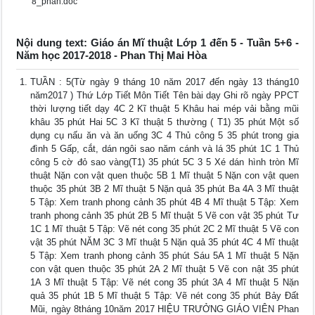
8_phan.doc
Nội dung text: Giáo án Mĩ thuật Lớp 1 đến 5 - Tuần 5+6 -
Năm học 2017-2018 - Phan Thị Mai Hòa
TUẦN : 5(Từ ngày 9 tháng 10 năm 2017 đến ngày 13 tháng10
năm2017 ) Thứ Lớp Tiết Môn Tiết Tên bài dạy Ghi rõ ngày PPCT
thời lượng tiết dạy 4C 2 Kĩ thuật 5 Khâu hai mép vải bằng mũi
khâu 35 phút Hai 5C 3 Kĩ thuật 5 thường ( T1) 35 phút Một số
dụng cụ nấu ăn và ăn uống 3C 4 Thủ công 5 35 phút trong gia
đình 5 Gấp, cắt, dán ngôi sao năm cánh và lá 35 phút 1C 1 Thủ
công 5 cờ đỏ sao vàng(T1) 35 phút 5C 3 5 Xé dán hình tròn Mĩ
thuật Nặn con vật quen thuộc 5B 1 Mĩ thuật 5 Nặn con vật quen
thuộc 35 phút 3B 2 Mĩ thuật 5 Nặn quả 35 phút Ba 4A 3 Mĩ thuật
5 Tập: Xem tranh phong cảnh 35 phút 4B 4 Mĩ thuật 5 Tập: Xem
tranh phong cảnh 35 phút 2B 5 Mĩ thuật 5 Vẽ con vật 35 phút Tư
1C 1 Mĩ thuật 5 Tập: Vẽ nét cong 35 phút 2C 2 Mĩ thuật 5 Vẽ con
vật 35 phút NĂM 3C 3 Mĩ thuật 5 Nặn quả 35 phút 4C 4 Mĩ thuật
5 Tập: Xem tranh phong cảnh 35 phút Sáu 5A 1 Mĩ thuật 5 Nặn
con vật quen thuộc 35 phút 2A 2 Mĩ thuật 5 Vẽ con nật 35 phút
1A 3 Mĩ thuật 5 Tập: Vẽ nét cong 35 phút 3A 4 Mĩ thuật 5 Nặn
quả 35 phút 1B 5 Mĩ thuật 5 Tập: Vẽ nét cong 35 phút Bảy Đất
Mũi, ngày 8tháng 10năm 2017 HIỆU TRƯỞNG GIÁO VIÊN Phan