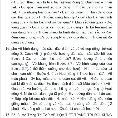
- Gv giới thiệu bài,ghi tựa bài. a)Hoạt động 1: Quan sát – nhận
xét. - Gv giới thiệu một số quả dạng hình cầu và cho Hs nhận
xét. + Có những loại quả nào? - Cam ,ổi ,xoài . + Hình dáng của
các loại quả có - Hình cầu. dạng hình gì? - Gv cho Hs nêu hình
dáng của - Hs trả lời. một số loài quả? + Màu sắc của quả? - Đỏ,
vàng ,xanh - Gv cho hs kể một số quả dạng - Hs kể tên một số
quả dạng hình hinh cầu ,miêu tả hình dáng màu cầu sắc và đặc
đểm của chúng. - GV bổ sung:Như vậy quả dạng hình cầu rất đa
dạng và phong
phú về hình dáng,màu sắc, đặc điểm và có vẻ đẹp riêng. b)Hoạt
động 2: Cách vẽ (5 phút) Gv hướng dẫn cách sắp xếp bố cục
Bước 1:Các em làm như thế nào? (Ước lượng tỉ lệ chiều
cao,ngang) - Vẽ khung hình Bước 2:? - Vẽ hình dáng của quả
Bước 3:?(có thể thêm cuống cho đẹp hơn) - Nhìn mẫu sửa lại
cho hoàn chỉnh Bước 4: ? c) Hoạt động 3:Thực hành: (17 - Vẽ
màu phút) - Gv bày mẫu cho hs quan sát để vẽ. - Nhắc hs quan
sát kĩ để nhận ra đặc - Hs thực hành điểm vật Mẫu trước khi vẽ -
Quan sát và hướng dẫn cho những em còn lu ngs túng d) Hoạt
động 4: Nhận xét ,đánh giá (3 phút) - Gv hướng dẫn hs nhận xét:
+ Sắp xếp bố cục cân đối - Hs nhận xét + Hình dáng đặc điểm
giống mẫu. - Gv bổ sung và xếp loại. 4) củng cố –dặn dò : ( 2
phút) - Gv củng cố lại bài học . Chuẩn bị cho bài học mới
Bài 6: Vẽ Trang Trí TẬP VẼ HỌA TIẾT TRANG TRÍ ĐỐI XỨNG