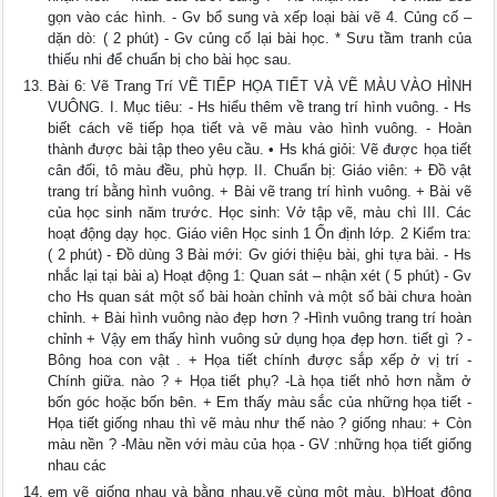
gọn vào các hình. - Gv bổ sung và xếp loại bài vẽ 4. Củng cố –
dặn dò: ( 2 phút) - Gv củng cố lại bài học. * Sưu tầm tranh của
thiếu nhi để chuẩn bị cho bài học sau.
Bài 6: Vẽ Trang Trí VẼ TIẾP HỌA TIẾT VÀ VẼ MÀU VÀO HÌNH
VUÔNG. I. Mục tiêu: - Hs hiểu thêm về trang trí hình vuông. - Hs
biết cách vẽ tiếp họa tiết và vẽ màu vào hình vuông. - Hoàn
thành được bài tập theo yêu cầu. • Hs khá giỏi: Vẽ được họa tiết
cân đối, tô màu đều, phù hợp. II. Chuẩn bị: Giáo viên: + Đồ vật
trang trí bằng hình vuông. + Bài vẽ trang trí hình vuông. + Bài vẽ
của học sinh năm trước. Học sinh: Vở tập vẽ, màu chì III. Các
hoạt động dạy học. Giáo viên Học sinh 1 Ổn định lớp. 2 Kiểm tra:
( 2 phút) - Đồ dùng 3 Bài mới: Gv giới thiệu bài, ghi tựa bài. - Hs
nhắc lại tại bài a) Hoạt động 1: Quan sát – nhận xét ( 5 phút) - Gv
cho Hs quan sát một số bài hoàn chỉnh và một số bài chưa hoàn
chỉnh. + Bài hình vuông nào đẹp hơn ? -Hình vuông trang trí hoàn
chỉnh + Vậy em thấy hình vuông sử dụng họa đẹp hơn. tiết gì ? -
Bông hoa con vật . + Họa tiết chính được sắp xếp ở vị trí -
Chính giữa. nào ? + Họa tiết phụ? -Là họa tiết nhỏ hơn nằm ở
bốn góc hoặc bốn bên. + Em thấy màu sắc của những họa tiết -
Họa tiết giống nhau thì vẽ màu như thế nào ? giống nhau: + Còn
màu nền ? -Màu nền với màu của họa - GV :những họa tiết giống
nhau các
em vẽ giống nhau và bằng nhau,vẽ cùng một màu. b)Hoạt động