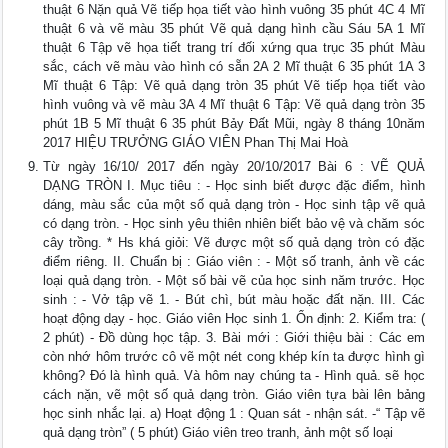
thuật 6 Nặn quả Vẽ tiếp họa tiết vào hình vuông 35 phút 4C 4 Mĩ
thuật 6 và vẽ màu 35 phút Vẽ quả dạng hình cầu Sáu 5A 1 Mĩ
thuật 6 Tập vẽ họa tiết trang trí đối xứng qua trục 35 phút Màu
sắc, cách vẽ màu vào hình có sẵn 2A 2 Mĩ thuật 6 35 phút 1A 3
Mĩ thuật 6 Tập: Vẽ quả dạng tròn 35 phút Vẽ tiếp họa tiết vào
hình vuông và vẽ màu 3A 4 Mĩ thuật 6 Tập: Vẽ quả dạng tròn 35
phút 1B 5 Mĩ thuật 6 35 phút Bảy Đất Mũi, ngày 8 tháng 10năm
2017 HIỆU TRƯỞNG GIÁO VIÊN Phan Thị Mai Hoà
Từ ngày 16/10/ 2017 đến ngày 20/10/2017 Bài 6 : VẼ QUẢ
DẠNG TRÒN I. Mục tiêu : - Học sinh biết được đặc điểm, hình
dáng, màu sắc của một số quả dạng tròn - Học sinh tập vẽ quả
có dạng tròn. - Học sinh yêu thiên nhiên biết bảo vệ và chăm sóc
cây trồng. * Hs khá giỏi: Vẽ được một số quả dạng tròn có đặc
điểm riêng. II. Chuẩn bị : Giáo viên : - Một số tranh, ảnh về các
loại quả dạng tròn. - Một số bài vẽ của học sinh năm trước. Học
sinh : - Vở tập vẽ 1. - Bút chì, bút màu hoặc đất nặn. III. Các
hoạt động dạy - học. Giáo viên Học sinh 1. Ổn định: 2. Kiểm tra: (
2 phút) - Đồ dùng học tập. 3. Bài mới : Giới thiệu bài : Các em
còn nhớ hôm trước cô vẽ một nét cong khép kín ta được hình gì
không? Đó là hình quả. Và hôm nay chúng ta - Hình quả. sẽ học
cách nặn, vẽ một số quả dạng tròn. Giáo viên tựa bài lên bảng
học sinh nhắc lại. a) Hoạt động 1 : Quan sát - nhận sát. -“ Tập vẽ
quả dạng tròn” ( 5 phút) Giáo viên treo tranh, ảnh một số loại