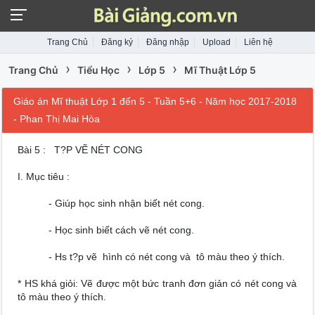
Trang Chủ
Đăng ký
Đăng nhập
Upload
Liên hệ
›
›
›
Trang Chủ
Tiểu Học
Lớp 5
Mĩ Thuật Lớp 5
Giáo án Mĩ thuật Lớp 1 đến 5 - Tuần 5+6 - Năm học 2017-2018
- Phan Thị Mai Hòa
Bài 5 : T?P VẼ NÉT CONG
I. Mục tiêu :
- Giúp học sinh nhận biết nét cong.
- Học sinh biết cách vẽ nét cong.
- Hs t?p vẽ hình có nét cong và tô màu theo ý thích.
* HS khá giỏi: Vẽ được một bức tranh đơn giản có nét cong và
tô màu theo ý thích.