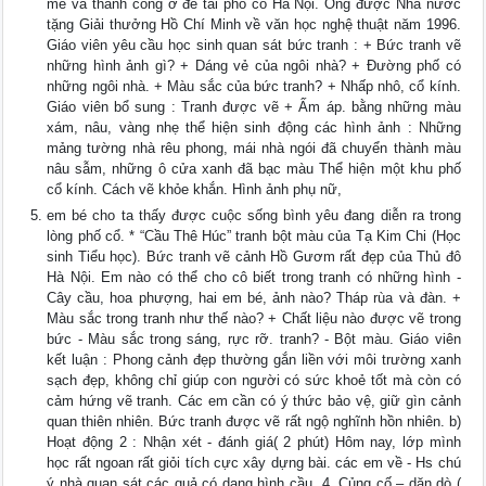
mê và thành công ở đề tài phố cổ Hà Nội. Ông được Nhà nước
tặng Giải thưởng Hồ Chí Minh về văn học nghệ thuật năm 1996.
Giáo viên yêu cầu học sinh quan sát bức tranh : + Bức tranh vẽ
những hình ảnh gì? + Dáng vẻ của ngôi nhà? + Đường phố có
những ngôi nhà. + Màu sắc của bức tranh? + Nhấp nhô, cổ kính.
Giáo viên bổ sung : Tranh được vẽ + Ấm áp. bằng những màu
xám, nâu, vàng nhẹ thể hiện sinh động các hình ảnh : Những
mảng tường nhà rêu phong, mái nhà ngói đã chuyển thành màu
nâu sẫm, những ô cửa xanh đã bạc màu Thể hiện một khu phố
cổ kính. Cách vẽ khỏe khắn. Hình ảnh phụ nữ,
em bé cho ta thấy được cuộc sống bình yêu đang diễn ra trong
lòng phố cổ. * “Cầu Thê Húc” tranh bột màu của Tạ Kim Chi (Học
sinh Tiểu học). Bức tranh vẽ cảnh Hồ Gươm rất đẹp của Thủ đô
Hà Nội. Em nào có thể cho cô biết trong tranh có những hình -
Cây cầu, hoa phượng, hai em bé, ảnh nào? Tháp rùa và đàn. +
Màu sắc trong tranh như thế nào? + Chất liệu nào được vẽ trong
bức - Màu sắc trong sáng, rực rỡ. tranh? - Bột màu. Giáo viên
kết luận : Phong cảnh đẹp thường gắn liền với môi trường xanh
sạch đẹp, không chỉ giúp con người có sức khoẻ tốt mà còn có
cảm hứng vẽ tranh. Các em cần có ý thức bảo vệ, giữ gìn cảnh
quan thiên nhiên. Bức tranh được vẽ rất ngộ nghĩnh hồn nhiên. b)
Hoạt động 2 : Nhận xét - đánh giá( 2 phút) Hôm nay, lớp mình
học rất ngoan rất giỏi tích cực xây dựng bài. các em về - Hs chú
ý nhà quan sát các quả có dạng hình cầu. 4. Củng cố – dặn dò (