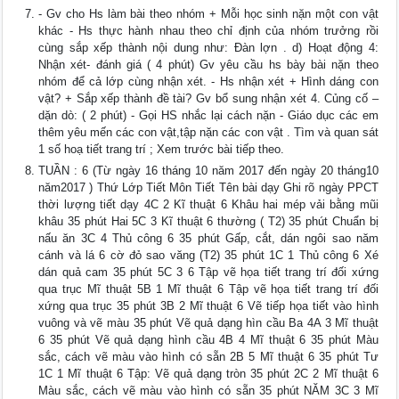
- Gv cho Hs làm bài theo nhóm + Mỗi học sinh nặn một con vật
khác - Hs thực hành nhau theo chỉ định của nhóm trưởng rồi
cùng sắp xếp thành nội dung như: Đàn lợn . d) Hoạt động 4:
Nhận xét- đánh giá ( 4 phút) Gv yêu cầu hs bày bài nặn theo
nhóm để cả lớp cùng nhận xét. - Hs nhận xét + Hình dáng con
vật? + Sắp xếp thành đề tài? Gv bổ sung nhận xét 4. Củng cố –
dặn dò: ( 2 phút) - Gọi HS nhắc lại cách nặn - Giáo dục các em
thêm yêu mến các con vật,tập nặn các con vật . Tìm và quan sát
1 số hoạ tiết trang trí ; Xem trước bài tiếp theo.
TUẦN : 6 (Từ ngày 16 tháng 10 năm 2017 đến ngày 20 tháng10
năm2017 ) Thứ Lớp Tiết Môn Tiết Tên bài dạy Ghi rõ ngày PPCT
thời lượng tiết dạy 4C 2 Kĩ thuật 6 Khâu hai mép vải bằng mũi
khâu 35 phút Hai 5C 3 Kĩ thuật 6 thường ( T2) 35 phút Chuẩn bị
nấu ăn 3C 4 Thủ công 6 35 phút Gấp, cắt, dán ngôi sao năm
cánh và lá 6 cờ đỏ sao văng (T2) 35 phút 1C 1 Thủ công 6 Xé
dán quả cam 35 phút 5C 3 6 Tập vẽ họa tiết trang trí đối xứng
qua trục Mĩ thuật 5B 1 Mĩ thuật 6 Tập vẽ họa tiết trang trí đối
xứng qua trục 35 phút 3B 2 Mĩ thuật 6 Vẽ tiếp họa tiết vào hình
vuông và vẽ màu 35 phút Vẽ quả dạng hìn cầu Ba 4A 3 Mĩ thuật
6 35 phút Vẽ quả dạng hình cầu 4B 4 Mĩ thuật 6 35 phút Màu
sắc, cách vẽ màu vào hình có sẵn 2B 5 Mĩ thuật 6 35 phút Tư
1C 1 Mĩ thuật 6 Tập: Vẽ quả dạng tròn 35 phút 2C 2 Mĩ thuật 6
Màu sắc, cách vẽ màu vào hình có sẵn 35 phút NĂM 3C 3 Mĩ