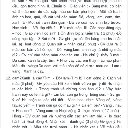
có sẵn * Hs khá giỏi :Biết chọn màu ,vẽ màu phù hợp ,màu tô
đều, gọn trong hình. II. Chuẩn bị : Giáo viên : - Bảng màu cơ bản
và 3 màu mới do các cặp màu cơ bản pha trộn. - Một số tranh
ảnh có hoa, quả, đồ vật với các màu: Đỏ, vàng, lam, cam, tím,
xanh lá - Một số tranh dân gian - Bài vẽ cuả học sinh lớp trước.
Học sinh : - Vỡ tập viết 2. - Bút màu sáp. III. Các hoạt động dạy
– học : Giáo viên Học sinh 1.Ổn định lớp 2.Kiểm tra: ( 2 phút) -Đồ
dùng học tập . 3.Bài mới : Gv ghi tựa bài lên bảng cho hs nhắc
lại. a) Hoạt động 1: Quan sát – nhận xét.(5 phút) - Gv đưa ra 3
màu cơ bản và hỏi học - Đỏ, vàng,lam. sinh nay là những màu
gì? - Gv chỉ vào bảng màu cho các em - Hs chú ý. thấy 3 màu:
Da cam, xanh lá cây, tím. + Như vậy các em thấy màu nào pha -
Màu đỏ+ vàng=Da cam với màu nào để có được màu da - Lam+
vàng= Xanh lá cây.
cam?Xanh lá cây?Tím. - Đỏ+lam=Tím b) Hoạt động 2: Cách vẽ
màu.(6 phút) - Gv yêu cầu HS xem hình vẽ và gợi ý để Hs nhận
ra các hình. + Trong tranh vẽ những hình ảnh gì? + Vậy bức
tranh này có tên là gì? - Em bé, con gà trống, bông sen. - Gv gợi
ý để Hs nhận ra các chi tiết - Vinh hoa. như: Vòng cổ, vòng
tay,áo yếm + Tranh con gà có màu gì? + Da em bé? - Vàng , nâu
+ Hoa sen? - Vàng,cam b) Hoạt động 3: thực hành .( 17 phút) -
Hồng - GV quan sát và hướng dẫn các em làm bài. - Hs thực
hành c) Hoạt động 4: Nhận xét – đánh giá (3 phút) Gv gợi ý Hs
nhận xét. + Màu sắc tươi sáng . - Hs nhận xét + Vẽ màu đều