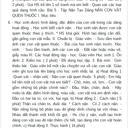
2 phút) - Gọi HS kể tên 1 số tranh mà em biết - Quan sát các loại
quả dạng hình cầu. Bài 5 : Tập Nặn Tạo Dáng NẶN CON VẬT
QUEN THUỘC I. Mục tiêu :
- Học sinh được hình dáng, đặc điểm của con vật trong các dáng
hoạt động. - Học sinh biết cách nặn. - Học sinh nặn được con vật
quen thuộc theo ý thích. * HS khá giỏi: Hình tạo dáng cân đối,
gần giống con vật mẫu. II. Chuẩn bị : Giáo viên : - Sưu tầm tranh
ảnh các con vật quen thuộc. - Bài của học sinh năm trước. Học
sinh : - Sưu tầm tranh, ảnh các con vật. - Đất nặn hoặc màu vẽ,
giấy màu III. Các hoạt động dạy - học. Giáo viên Học sinh 1. Ổn
định: 2. Kiểm tra: ( 2 phút) - Đồ dùng học tập. 3. Bài mới : Giới
thiệu bài : Giáo viên kể một câu chuyện vui về các con vật. Giáo
viên ghi tựa bài lên bảng cho học sinh nhắc lại. a) Hoạt động 1
:Quan sát – nhận xét( - Nặn con vật quen thuộc. 5 phút) - Em hãy
kể tên một số con vật mà em biết? - Chó, mèo, vịt, lợn, - Con vật
gồm những bộ phận chính nào? - Đầu, thân, chân, đuôi. - Hãy
miêu tả đặc điểm hình dáng, màu sắc, con vật mà em định nặn. -
Đầu có hai tai to, có vòi, hai ngà. b) Hoạt động 2 : Cách nặn.( 5
phút) Thân và chân to, đuôi dài. * Cách nặn : Có 2 cách nặn. -
Nặn riêng từng bộ phận sau đó ghép dính chúng lại với nhau. -
Nhào đất thành một khối rồi gọt, - Hs chú ý nặn, vuốt tạo hình
dáng con vật sau đó nặn thêm chi tiết, tạo dáng cho con vật hoàn
chỉnh. c) Hoạt động 3: Thực hành ( 16 phút)