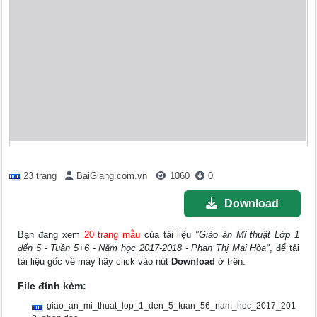
23 trang
BaiGiang.com.vn
1060
0
Download
Bạn đang xem
20 trang mẫu
của tài liệu
"Giáo án Mĩ thuật Lớp 1
đến 5 - Tuần 5+6 - Năm học 2017-2018 - Phan Thị Mai Hòa"
, để tải
tài liệu gốc về máy hãy click vào nút
Download
ở trên.
File đính kèm:
giao_an_mi_thuat_lop_1_den_5_tuan_56_nam_hoc_2017_201