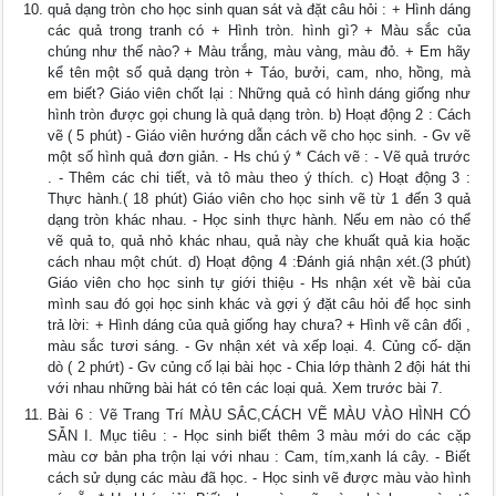
quả dạng tròn cho học sinh quan sát và đặt câu hỏi : + Hình dáng
các quả trong tranh có + Hình tròn. hình gì? + Màu sắc của
chúng như thế nào? + Màu trắng, màu vàng, màu đỏ. + Em hãy
kể tên một số quả dạng tròn + Táo, bưởi, cam, nho, hồng, mà
em biết? Giáo viên chốt lại : Những quả có hình dáng giống như
hình tròn được gọi chung là quả dạng tròn. b) Hoạt động 2 : Cách
vẽ ( 5 phút) - Giáo viên hướng dẫn cách vẽ cho học sinh. - Gv vẽ
một số hình quả đơn giản. - Hs chú ý * Cách vẽ : - Vẽ quả trước
. - Thêm các chi tiết, và tô màu theo ý thích. c) Hoạt động 3 :
Thực hành.( 18 phút) Giáo viên cho học sinh vẽ từ 1 đến 3 quả
dạng tròn khác nhau. - Học sinh thực hành. Nếu em nào có thể
vẽ quả to, quả nhỏ khác nhau, quả này che khuất quả kia hoặc
cách nhau một chút. d) Hoạt động 4 :Đánh giá nhận xét.(3 phút)
Giáo viên cho học sinh tự giới thiệu - Hs nhận xét về bài của
mình sau đó gọi học sinh khác và gợi ý đặt câu hỏi để học sinh
trả lời: + Hình dáng của quả giống hay chưa? + Hình vẽ cân đối ,
màu sắc tươi sáng. - Gv nhận xét và xếp loại. 4. Củng cố- dặn
dò ( 2 phứt) - Gv củng cố lại bài học - Chia lớp thành 2 đội hát thi
với nhau những bài hát có tên các loại quả. Xem trước bài 7.
Bài 6 : Vẽ Trang Trí MÀU SẮC,CÁCH VẼ MÀU VÀO HÌNH CÓ
SẴN I. Mục tiêu : - Học sinh biết thêm 3 màu mới do các cặp
màu cơ bản pha trộn lại với nhau : Cam, tím,xanh lá cây. - Biết
cách sử dụng các màu đã học. - Học sinh vẽ được màu vào hình