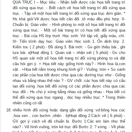
QUA TRỤC I – Mục tiêu: - Nhận biết được các họa tiết trang trí
đối xứng qua trục. - Biết cách vẽ họa tiết trang trí đối xứng qua
trục. - Tập vẽ một họa tiết trang trí đối xứng qua trục đơn giản. *
Hs khá giỏi:Vẽ được họa tiết cân đối ,tô màu đều phù hợp. II-
Chuẩn bị: Giáo viên: - Hình phóng to một số họa tiết trang trí đối
xứng qua trục. - Một số bài trang trí có họa tiết đối xứng qua
trục. - Bài của HS lớp trướ. Học sinh: Vở tập vẽ, giấy màu, chì.
III- Tiến trình dạy học: Giáo viên Học sinh 1. Ổn định lớp: 2.
Kiểm tra: ( 2 phút) - Đồ dùng 3. Bài mới: - Gv giới thiệu bài , ghi
tựa bài. a)Hoạt động 1: Quan sát – nhận xét ( 5 phút) - Gv cho
HS quan sát một số họa tiết trang trí đối xứng phóng to và đặt
câu hỏi gợi ý. + Họa tiết này giống hình này? - Hình hoa lá,con
vật . +Họa tiết nằm trong khung hình gì? - Vuông, tròn + So sánh
các phần của họa tiết được chia qua các đường trục như - Giống
nhau và bằng nhau thế nào ? - GV chốt :các họa tiết này có cấu
tạo đối xứng .họa tiết đối xứng có các phần được chia qua các
trục đối - Hs chú ý xứng bằng nhau và giống nhau - Họa tiết có
thể đối xứng qua trục ngang , dọc hay nhiều trục: * Trong thiên
nhiên cũng có rất
nhiều hình đối xứng hoặc dạng gần đối xứng :vd:bông hoa cúc
,hoa xen , con bướm ,nhện . b)Hoạt động 2:Cách vẽ ( 6 phút) -
GV gợi ý cách vẽ đã chuẩn bị. Bước 1:Các em làm như thế
nào? - Vẽ hình vuông, tròn kẻ trục đối Bước 2: ? xứng. - Vẽ phác