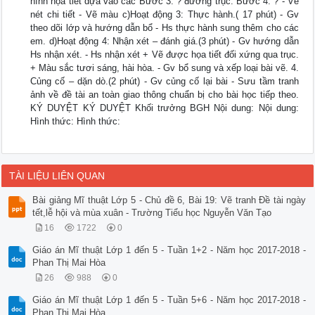
hình họa tiết dựa vào các Bước 3: ? đường trục. Bước 4: ? - Vẽ
nét chi tiết - Vẽ màu c)Hoạt động 3: Thực hành.( 17 phút) - Gv
theo dõi lớp và hướng dẫn bổ - Hs thực hành sung thêm cho các
em. d)Hoạt động 4: Nhận xét – đánh giá.(3 phút) - Gv hướng dẫn
Hs nhận xét. - Hs nhận xét + Vẽ được họa tiết đối xứng qua trục.
+ Màu sắc tươi sáng, hài hòa. - Gv bổ sung và xếp loại bài vẽ. 4.
Củng cố – dặn dò.(2 phút) - Gv củng cố lại bài - Sưu tầm tranh
ảnh về đề tài an toàn giao thông chuẩn bị cho bài học tiếp theo.
KÝ DUYỆT KÝ DUYỆT Khối trưởng BGH Nội dung: Nội dung:
Hình thức: Hình thức:
TÀI LIỆU LIÊN QUAN
Bài giảng Mĩ thuật Lớp 5 - Chủ đề 6, Bài 19: Vẽ tranh Đề tài ngày
tết,lễ hội và mùa xuân - Trường Tiểu học Nguyễn Văn Tạo
16
1722
0
Giáo án Mĩ thuật Lớp 1 đến 5 - Tuần 1+2 - Năm học 2017-2018 -
Phan Thị Mai Hòa
26
988
0
Giáo án Mĩ thuật Lớp 1 đến 5 - Tuần 5+6 - Năm học 2017-2018 -
Phan Thị Mai Hòa