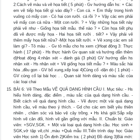
2:Cách vẽ màu và vẽ họa tiết.( 5 phút) - Gv hướng dẫn hs: + Các
em vẽ tiếp họa tiết gì vào đây? - Con cá. + Em thấy trong hình
vuông có mấy con - Có hai con rưỡi. cá rồi ? + Vậy các em phải
vẽ mấy con cá nữa - Một con rưỡi. ? + Vậy những họa tiết này
phải vẽ như - Giống họa tiết mẫu. thế nào ? + Còn họa tiết phụ
đã vẽ được mấy họa - Hai họa tiết rưỡi . tiết? + Vậy phải vẽ
thêm mấy họa tiết nữa? -Một họa tiết rưỡi. + Vẽ xong các em sẽ
làm gì? - Tô màu . - Gv tô mẫu cho hs xem c)Hoạt động 3: Thực
hành ( 17 phút) - Hs thực hành Gv quan sát và hướng dẫn thêm
d)Hoạt động 4:nhận xét – đánh giá (3 phút) GV hướng dẫn hs
nhận xét - Hs nhận xét + Vẽ giống họa tiết mẫu ? + Màu sắc hài
hòa ,đều gọn - GV bổ xung,xếp loại 4)Củng cố -dặn dò ( 1 phút) -
GV củng cố lại bài học . . Quan sát hình dáng và màu sắc của
các loại chai
BÀI 6: Vẽ Theo Mẫu VẼ QUẢ DẠNG HÌNH CẦU I. Mục tiêu: - Hs
hiểu hình dáng, đặc điểm , màu sắc của quả dạng hình cầu. -
Biết cách vẽ quả dạng hình cầu. - Vẽ được một vài quả dạng
hình cầu, vẽ màu theo ý thích. - Gd cho các em biết yêu thiên
nhiên , chăm sóc và bảo vệ cây trồng. • Hs khá giỏi:Sắp xếp
hình vẽ cân đối, hình vẽ gần giống với mẫu. II. Chuẩn bị: Giáo
viên: +SGV,SGK. + Một vài loại quả dạng hình cầu. Học sinh +
SGK,vở tập vẽ,chì ,màu +Quả mẫu III.Tiến trình dạy học Giáo
viên Học sinh 1) Ổn định 2)Kiểm tra: ( 2 phút) Đồ dùng 3)Bài mới: