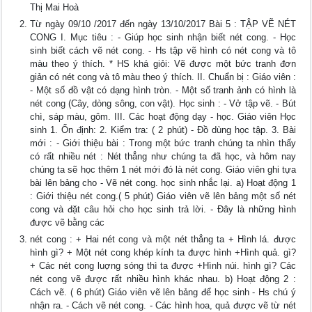
Thị Mai Hoà
Từ ngày 09/10 /2017 đến ngày 13/10/2017 Bài 5 : TẬP VẼ NÉT
CONG I. Mục tiêu : - Giúp học sinh nhận biết nét cong. - Học
sinh biết cách vẽ nét cong. - Hs tập vẽ hình có nét cong và tô
màu theo ý thích. * HS khá giỏi: Vẽ được một bức tranh đơn
giản có nét cong và tô màu theo ý thích. II. Chuẩn bị : Giáo viên :
- Một số đồ vật có dạng hình tròn. - Một số tranh ảnh có hình là
nét cong (Cây, dòng sông, con vật). Học sinh : - Vở tập vẽ. - Bút
chì, sáp màu, gôm. III. Các hoạt động dạy - học. Giáo viên Học
sinh 1. Ổn định: 2. Kiểm tra: ( 2 phút) - Đồ dùng học tập. 3. Bài
mới : - Giới thiệu bài : Trong một bức tranh chúng ta nhìn thấy
có rất nhiều nét : Nét thẳng như chúng ta đã học, và hôm nay
chúng ta sẽ học thêm 1 nét mới đó là nét cong. Giáo viên ghi tựa
bài lên bảng cho - Vẽ nét cong. học sinh nhắc lại. a) Hoạt động 1
: Giới thiệu nét cong.( 5 phút) Giáo viên vẽ lên bảng một số nét
cong và đặt câu hỏi cho học sinh trả lời. - Đây là những hình
được vẽ bằng các
nét cong : + Hai nét cong và một nét thẳng ta + Hình lá. được
hình gì? + Một nét cong khép kính ta được hình +Hình quả. gì?
+ Các nét cong luợng sóng thì ta được +Hình núi. hình gì? Các
nét cong vẽ được rất nhiều hình khác nhau. b) Hoạt động 2 :
Cách vẽ. ( 6 phút) Giáo viên vẽ lên bảng để học sinh - Hs chú ý
nhận ra. - Cách vẽ nét cong. - Các hình hoa, quả được vẽ từ nét