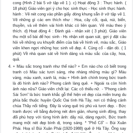
cong (Hình 2 bài 5 vở tập vẽ 1 ). c) Hoạt động 3 : Thực hành. (
18 phút) Giáo viên gợi ý cho học sinh thực - Học sinh thực hành.
hành : Vẽ nét cong vào phần giấy đóng khung sẵn ở vở tập vẽ 1.
Vẽ những gì các em thích như : Hoa, cây cối, quả, núi, biển,
thuyền, và vẽ thêm vài hình khác có liên quan. Vẽ màu theo ý
thích. d) Hoạt động 4 : Đánh giá - nhận xét ( 3 phút). Giáo viên
thu một số bài để học sinh - Hs nhận xét quan sát, gợi ý đặt câu
hỏi về những ưu khuyết điểm của bài về hình vẽ, màu sắc, Giáo
viên khen ngợi những học sinh vẽ đẹp. 4. Củng cố - dặn dò. ( 1
phút) Về nhà quan sát về hình dáng và màu sắc của cây, hoa,
quả.
+ Màu sắc trong tranh như thế nào? + Em nào cho cô biết trong
tranh có Màu sác tươi sáng, nhẹ nhàng những màu gì? Màu
vàng, màu xanh, xanh lá, màu + Hình ảnh chính trong bức tranh
là đỏ hình ảnh nào? Phong cảnh làng quê. + Ngoài ra còn hình
ảnh nào nữa? Giáo viên chốt lại: Các cô thiếu nữ. - “Phong cảnh
Sài Sơn” là bức tranh khắc gỗ thể hiện vẻ đẹp của miền trung du
phía bắc thuộc huyện Quốc Oai tình Hà Tây, nơi có thắng cảnh
chùa Thầy nổi tiếng. Đây là vùng quê trù phú và tươi đẹp. - Bức
tranh được vẽ bằng đường nét đơn giản, nhưng sinh động, thay
đổi phù hợp với từng hình ảnh: dãy núi, dáng người, Bức tranh
mang một nét đẹp bình dị, trong sáng. * “Phố Cổ” – Bùi Xuân
Phái. Hoạ sĩ Bùi Xuân Phái (1920-1988) quê ở Hà Tây. Ông say