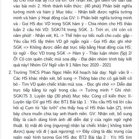
dụ cho mỗi loại ấy HS trả lời. GV nhận xét, ghi điểm Gv dẫn dắt
vào bài mới 2. Hình thành kiến thức: (40 phút) Phân biệt nghĩa
tường minh và hàm ý Mục tiêu: - Nhận biết được nghĩa tường
minh và hàm ý Hoạt động của GV: I- Phân biệt nghĩa tường minh
và - Gọi HS đọc VD trong SGK hàm ý - Chia nhóm cho HS thảo
luận 2 câu hỏi VD: SGK/74 trong SGK. 1- Trời ơi, chỉ còn có
năm phút! - Nhận xét, KL -> Thể hiện sự tiếc nuối cho cuộc gặp -
Yêu cầu HS lấy thêm VD gỡ ngắn ngủi - Gọi HS đọc ghi nhớ
SGK => Không được diễn đạt trực tiếp bằng Hoạt động của HS:
từ ngữ - Đọc VD trong SGK -> Hàm ý - Thảo luận nhóm (5p) 2/
Ô! Cô còn quên chiếc mùi soa đây - Đại diện nhóm trình bày kết
quả này! Nhóm GV Ngữ văn 9 1 Năm học 2020 - 2021
Trường THCS Phan Ngọc Hiển Kế hoạch bài dạy: Ngữ văn 9 -
Các HS khác nhận xét, bổ sung -> Thông báo cho cô gái biết cô
bỏ - Tìm VD quên chiếc khăn mùi soa. - Đọc ghi nhớ => Diễn đạt
trực tiếp bằng từ ngữ trong câu -> Tường minh * Ghi nhớ:
SGK/75 3. Luyện tập (30 phút) Mục tiêu: Củng cố kiến thức II-
Luyện tập GV gọi HS đọc BT1 Bài tập 1 : Yêu cầu HS trả lời câu
hỏi a) Cụm từ “tặc lưỡi” cho thấy hoạ sĩ HS thảo luận (2'), trình
bày chưa muốn chia tay anh thanh niên. GV: Nhận xét, bổ sung
Đây là cách dùng hình ảnh để diễn đạt ý của ngôn ngữ nghệ
thuật. b) mặt đỏ ửng (ngượng) nhận lại chiếc khăn ( không tránh
được) quay vội đi ( quá ngượng) => Đây cũng là đặc trưng của
ngôn ngữ hình tượng Gọi HS đọc BT2 Bài tập 2 : Y/c HS tìm