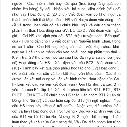
người - Các nhóm trình bày kết quả (treo bảng lăng quá con
nhóm lên bảng) ấy gái - Nhận xét, bổ sung, điều chỉnh (nếu có)
như vậy Hoạt động 2: (20 phút) Viết đoạn văn có khởi ngữ và
thành phần tình thái Mục tiêu: - HS viết được đoạn văn đúng chủ
đề và trong đoạn văn có câu chứa khởi ngữ và câu chứa thành
phần tình thái. Hoạt động của GV: Bài tập 2 : Viết đoạn văn ngắn
giới - Gọi HS xác định yêu cầu BT2 thiệu truyện ngắn "Bến quê"
của - Hướng dẫn cho HS viết đoạn văn Nguyễn Minh Châu, trong
đó có 1 câu - Cho HS hoạt động cá nhân: viết đoạn chứa khởi
ngữ và 1 câu chứa thành văn vào phiếu học tập phần tình thái. -
Kiểm tra: GV thu phiếu học tập của HS, đánh giá, sửa chữa (nếu
có) Hoạt động của HS: - Xác định yêu cầu BT2 - Viết đoạn văn
(10') - Trình bày kết quả (nộp phiêu học tập cho GV) Hoạt động 3:
(20 phút) Liên kết câu và liên kết đoạn văn Mục tiêu: - Xác định
được liên kết nội dung và liên kết hình thức. Hoạt động của GV:
II- Liên kết câu và liên kết đoạn văn - Gọi HS đọc và xác định
yêu cầu của Bài tập 1,2: Xác định phép liên kết BT1, BT2 , BT3
PHÉP LIÊN KẾT - Tổ chức cho HS thảo luận nhóm BT1,2 Lặp từ
Đồng Thế Nối (3') và thảo luận cặp đôi BT3 (4’) ngữ nghĩa, - Yêu
cầu HS trình bày kết quả trái nghĩa - Nhận xét, điều chỉnh (nếu
có) và liên Hoạt động của HS: tưởng - Đọc và xác định yêu cầu
của BT1 và Từ Cô bé Nó; Nhưng, BT2. ngữ Thế nhưng - Thảo
luận theo yêu cầu của GV tương rồi, Và - Đại diện nhóm lên trình