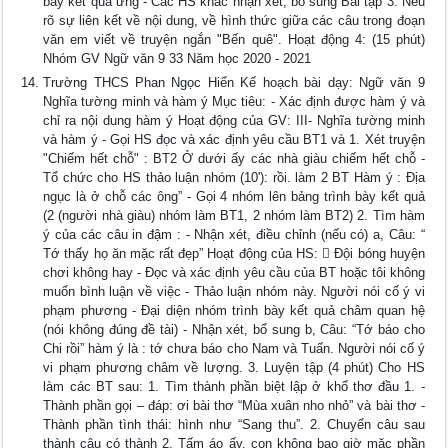
bày kết quả ứng - Các HS khác nhận xét, bổ sung Bài tập 3: Nêu
rõ sự liên kết về nội dung, về hình thức giữa các câu trong đoạn
văn em viết về truyện ngắn "Bến quê". Hoạt động 4: (15 phút)
Nhóm GV Ngữ văn 9 33 Năm học 2020 - 2021
Trường THCS Phan Ngọc Hiển Kế hoạch bài dạy: Ngữ văn 9
Nghĩa tường minh và hàm ý Mục tiêu: - Xác định được hàm ý và
chỉ ra nội dung hàm ý Hoạt động của GV: III- Nghĩa tường minh
và hàm ý - Gọi HS đọc và xác định yêu cầu BT1 và 1. Xét truyện
"Chiếm hết chỗ" : BT2 Ở dưới ấy các nhà giàu chiếm hết chỗ -
Tổ chức cho HS thảo luận nhóm (10'): rồi. làm 2 BT Hàm ý : Địa
ngục là ở chỗ các ông” - Gọi 4 nhóm lên bảng trình bày kết quả
(2 (người nhà giàu) nhóm làm BT1, 2 nhóm làm BT2) 2. Tìm hàm
ý của các câu in đậm : - Nhận xét, điều chỉnh (nếu có) a, Câu: “
Tớ thấy họ ăn mặc rất đẹp” Hoạt động của HS:  Đội bóng huyện
chơi không hay - Đọc và xác định yêu cầu của BT hoặc tôi không
muốn bình luận về việc - Thảo luận nhóm này. Người nói cố ý vi
phạm phương - Đại diện nhóm trình bày kết quả châm quan hệ
(nói không đúng đề tài) - Nhận xét, bổ sung b, Câu: “Tớ báo cho
Chi rồi” hàm ý là : tớ chưa báo cho Nam và Tuấn. Người nói cố ý
vi phạm phương châm về lượng. 3. Luyện tập (4 phút) Cho HS
làm các BT sau: 1. Tìm thành phần biệt lập ở khổ thơ đầu 1. -
Thành phần gọi – đáp: ơi bài thơ “Mùa xuân nho nhỏ” và bài thơ -
Thành phần tình thái: hình như “Sang thu”. 2. Chuyển câu sau
thành câu có thành 2. Tấm áo ấy, con không bao giờ mặc phần