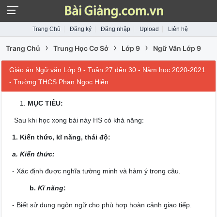
Trang Chủ
Đăng ký
Đăng nhập
Upload
Liên hệ
›
›
›
Trang Chủ
Trung Học Cơ Sở
Lớp 9
Ngữ Văn Lớp 9
Giáo án Ngữ văn Lớp 9 - Tuần 27 đến 30 - Năm học 2020-2021
- Trường THCS Phan Ngọc Hiển
MỤC TIÊU:
Sau khi học xong bài này HS có khả năng:
1. Kiến thức, kĩ năng, thái độ:
a. Kiến thức:
- Xác định được nghĩa tường minh và hàm ý trong câu.
b.
Kĩ năng
:
- Biết sử dụng ngôn ngữ cho phù hợp hoàn cảnh giao tiếp.