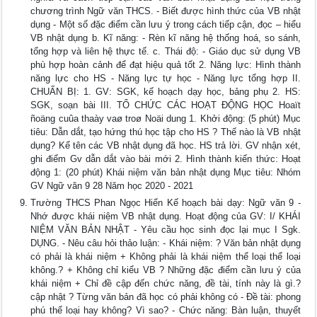
chương trình Ngữ văn THCS. - Biết được hình thức của VB nhật
dụng - Một số đặc điểm cần lưu ý trong cách tiếp cận, đọc – hiểu
VB nhật dụng b. Kĩ năng: - Rèn kĩ năng hệ thống hoá, so sánh,
tổng hợp và liên hệ thực tế. c. Thái độ: - Giáo dục sử dụng VB
phù hợp hoàn cảnh để đạt hiệu quả tốt 2. Năng lực: Hình thành
năng lực cho HS - Năng lực tự học - Năng lực tổng hợp II.
CHUẨN BỊ: 1. GV: SGK, kế hoạch dạy học, bảng phụ 2. HS:
SGK, soạn bài III. TỔ CHỨC CÁC HOẠT ĐỘNG HỌC Hoaït
ñoäng cuûa thaày vaø troø Noäi dung 1. Khởi động: (5 phút) Mục
tiêu: Dẫn dắt, tạo hứng thú học tập cho HS ? Thế nào là VB nhật
dụng? Kể tên các VB nhật dụng đã học. HS trả lời. GV nhận xét,
ghi điểm Gv dẫn dắt vào bài mới 2. Hình thành kiến thức: Hoạt
động 1: (20 phút) Khái niệm văn bản nhật dụng Mục tiêu: Nhóm
GV Ngữ văn 9 28 Năm học 2020 - 2021
Trường THCS Phan Ngọc Hiển Kế hoạch bài dạy: Ngữ văn 9 -
Nhớ được khái niệm VB nhật dụng. Hoạt động của GV: I/ KHÁI
NIỆM VĂN BẢN NHẬT - Yêu cầu học sinh đọc lại mục I Sgk.
DỤNG. - Nêu câu hỏi thảo luận: - Khái niệm: ? Văn bản nhật dụng
có phải là khái niệm + Không phải là khái niệm thể loại thể loại
không.? + Không chỉ kiểu VB ? Những đặc điểm cần lưu ý của
khái niệm + Chỉ đề cập đến chức năng, đề tài, tính này là gì.?
cập nhật ? Từng văn bản đã học có phải không có - Đề tài: phong
phú thể loại hay không? Vì sao? - Chức năng: Bàn luận, thuyết