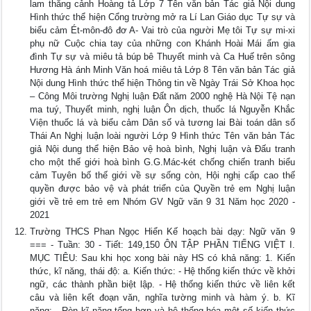
lam thắng cảnh Hoàng tả Lớp 7 Tên văn bản Tác giả Nội dung
Hình thức thể hiện Cổng trường mở ra Lí Lan Giáo dục Tự sự và
biểu cảm Ét-môn-đô đơ A- Vai trò của người Mẹ tôi Tự sự mi-xi
phụ nữ Cuộc chia tay của những con Khánh Hoài Mái ấm gia
đình Tự sự và miêu tả búp bê Thuyết minh và Ca Huế trên sông
Hương Hà ánh Minh Văn hoá miêu tả Lớp 8 Tên văn bản Tác giả
Nội dung Hình thức thể hiện Thông tin về Ngày Trái Sở Khoa học
– Công Môi trường Nghị luận Đất năm 2000 nghệ Hà Nội Tệ nạn
ma tuý, Thuyết minh, nghị luận Ôn dịch, thuốc lá Nguyễn Khắc
Viện thuốc lá và biểu cảm Dân số và tương lai Bài toán dân số
Thái An Nghị luận loài người Lớp 9 Hình thức Tên văn bản Tác
giả Nội dung thể hiện Bảo vệ hoà bình, Nghị luận và Đấu tranh
cho một thế giới hoà bình G.G.Mác-két chống chiến tranh biểu
cảm Tuyên bố thế giới về sự sống còn, Hội nghị cấp cao thế
quyền được bảo vệ và phát triển của Quyền trẻ em Nghị luận
giới về trẻ em trẻ em Nhóm GV Ngữ văn 9 31 Năm học 2020 -
2021
Trường THCS Phan Ngọc Hiển Kế hoạch bài dạy: Ngữ văn 9
=== - Tuần: 30 - Tiết: 149,150 ÔN TẬP PHẦN TIẾNG VIỆT I.
MỤC TIÊU: Sau khi học xong bài này HS có khả năng: 1. Kiến
thức, kĩ năng, thái độ: a. Kiến thức: - Hệ thống kiến thức về khởi
ngữ, các thành phần biệt lập. - Hệ thống kiến thức về liên kết
câu và liên kết đoạn văn, nghĩa tường minh và hàm ý. b. Kĩ
năng: - Rèn kĩ năng tổng hợp và hệ thống hóa một số kiến thức