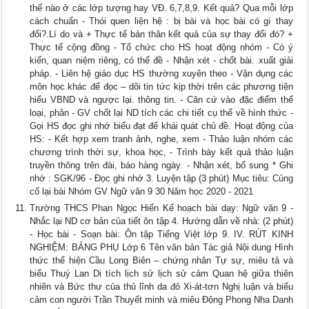
thế nào ở các lớp tượng hay VĐ. 6,7,8,9. Kết quả? Qua mỗi lớp
cách chuẩn - Thói quen liện hệ : bị bài và học bài có gì thay
đổi?.Lí do và + Thực tế bản thân kết quả của sự thay đổi đó? +
Thực tế cộng đồng - Tổ chức cho HS hoạt động nhóm - Có ý
kiến, quan niệm riêng, có thể đề - Nhận xét - chốt bài. xuất giải
pháp. - Liên hệ giáo dục HS thường xuyên theo - Vận dụng các
môn học khác để đọc – dõi tin tức kịp thời trên các phương tiện
hiểu VBND và ngược lại. thông tin. - Căn cứ vào đặc điểm thể
loại, phân - GV chốt lại ND tích các chi tiết cụ thể về hình thức -
Gọi HS đọc ghi nhớ biểu đạt để khái quát chủ đề. Hoạt động của
HS: - Kết hợp xem tranh ảnh, nghe, xem - Thảo luận nhóm các
chương trình thời sự, khoa học, - Trình bày kết quả thảo luận
truyền thông trên đài, báo hàng ngày. - Nhận xét, bổ sung * Ghi
nhớ : SGK/96 - Đọc ghi nhớ 3. Luyện tập (3 phút) Mục tiêu: Củng
cố lại bài Nhóm GV Ngữ văn 9 30 Năm học 2020 - 2021
Trường THCS Phan Ngọc Hiển Kế hoạch bài dạy: Ngữ văn 9 -
Nhắc lại ND cơ bản của tiết ôn tập 4. Hướng dẫn về nhà: (2 phút)
- Học bài - Soạn bài: Ôn tập Tiếng Việt lớp 9. IV. RÚT KINH
NGHIỆM: BẢNG PHỤ Lớp 6 Tên văn bản Tác giả Nội dung Hình
thức thể hiện Cầu Long Biên – chứng nhân Tự sự, miêu tả và
biểu Thuý Lan Di tích lịch sử lịch sử cảm Quan hệ giữa thiên
nhiên và Bức thư của thủ lĩnh da đỏ Xi-át-tơn Nghị luận và biểu
cảm con người Trần Thuyết minh và miêu Động Phong Nha Danh