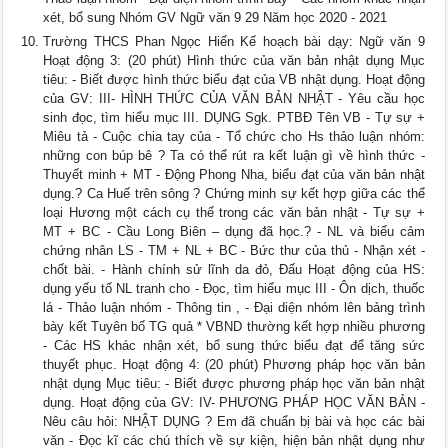
xét, bổ sung Nhóm GV Ngữ văn 9 29 Năm học 2020 - 2021
Trường THCS Phan Ngọc Hiển Kế hoạch bài dạy: Ngữ văn 9
Hoạt động 3: (20 phút) Hình thức của văn bản nhật dụng Mục
tiêu: - Biết được hình thức biểu đạt của VB nhật dụng. Hoạt động
của GV: III- HÌNH THỨC CỦA VĂN BẢN NHẬT - Yêu cầu học
sinh đọc, tìm hiểu mục III. DỤNG Sgk. PTBĐ Tên VB - Tự sự +
Miêu tả - Cuộc chia tay của - Tổ chức cho Hs thảo luận nhóm:
những con búp bê ? Ta có thể rút ra kết luận gì về hình thức -
Thuyết minh + MT - Động Phong Nha, biểu đạt của văn bản nhật
dụng.? Ca Huế trên sông ? Chứng minh sự kết hợp giữa các thể
loại Hương một cách cụ thể trong các văn bản nhật - Tự sự +
MT + BC - Cầu Long Biên – dụng đã học.? - NL và biểu cảm
chứng nhân LS - TM + NL + BC - Bức thư của thủ - Nhận xét -
chốt bài. - Hành chính sử lĩnh da đỏ, Đấu Hoạt động của HS:
dụng yếu tố NL tranh cho - Đọc, tìm hiểu mục III - Ôn dịch, thuốc
lá - Thảo luận nhóm - Thông tin , - Đại diện nhóm lên bảng trình
bày kết Tuyên bố TG quả * VBND thường kết hợp nhiều phương
- Các HS khác nhận xét, bổ sung thức biểu đạt để tăng sức
thuyết phục. Hoạt động 4: (20 phút) Phương pháp học văn bản
nhật dụng Mục tiêu: - Biết được phương pháp học văn bản nhật
dụng. Hoạt động của GV: IV- PHƯƠNG PHÁP HỌC VĂN BẢN -
Nêu câu hỏi: NHẬT DỤNG ? Em đã chuẩn bị bài và học các bài
văn - Đọc kĩ các chú thích về sự kiện, hiện bản nhật dụng như