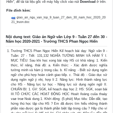
Hiển"
, để tải tài liệu gốc về máy hãy click vào nút
Download
ở trên.
File đính kèm:
giao_an_ngu_van_lop_9_tuan_27_den_30_nam_hoc_2020_20
21_truon.doc
Nội dung text: Giáo án Ngữ văn Lớp 9 - Tuần 27 đến 30 -
Năm học 2020-2021 - Trường THCS Phan Ngọc Hiển
Trường THCS Phan Ngọc Hiển Kế hoạch bài dạy: Ngữ văn 9 -
Tuần: 27 - Tiết: 131,132 NGHĨA TƯỜNG MINH VÀ HÀM Ý I.
MỤC TIÊU: Sau khi học xong bài này HS có khả năng: 1. Kiến
thức, kĩ năng, thái độ: a. Kiến thức: - Xác định được nghĩa
tường minh và hàm ý trong câu. b. Kĩ năng: - Biết sử dụng ngôn
ngữ cho phù hợp hoàn cảnh giao tiếp. c. Thái độ: - Giáo dục sử
dụng ngôn ngữ ý nhị, hợp lí 2. Năng lực: Hình thành năng lực
cho HS - Năng lực tự học - Năng lực sử dụng ngôn ngữ II.
CHUẨN BỊ: 1. GV: SGK, kế hoạch dạy học 2. HS: SGK, soạn bài
III.TỔ CHỨC CÁC HOẠT ĐỘNG HỌC Hoaït ñoäng cuûa thaày
vaø troø Noäi dung 1. Khởi động: (5 phút) Mục tiêu: Dẫn dắt, tạo
hứng thú học tập cho HS ? Em đã được tìm hiểu những thành
phần nào được gọi là thành phần biệt lập trong câu ? Hãy cho ví