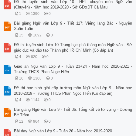
Đề thi tuyển sinh vào Lớp 10 THPT chuyên môn Ngữ văn
(Chuyên) - Năm học 2019-2020 - Sở GD&ĐT Cà Mau
1
1390
0
Bài giảng Ngữ văn Lớp 9 - Tiết 117: Viếng lăng Bác - Nguyễn
Xuân Tuấn
15
1092
0
Đề thi tuyển sinh Lớp 10 Trung học phổ thông môn Ngữ văn - Sở
giáo dục và đào tạo Thành phố Hồ Chí Minh (Có đáp án)
4
820
0
Giáo án Ngữ văn Lớp 9 - Tuần 23+24 - Năm học 2020-2021 -
Trường THCS Phan Ngọc Hiển
16
1308
0
Đề thi học sinh giỏi cấp trường môn Ngữ văn Lớp 9 - Năm học
2018-2019 - Trường THCS Phan Ngọc Hiển (Có đáp án)
4
1144
0
Bài giảng Ngữ văn Lớp 9 - Tiết 36: Tổng kết về từ vựng - Dương
Bé Trâm
12
964
0
Bài dạy Ngữ văn Lớp 9 - Tuần 26 - Năm học 2019-2020