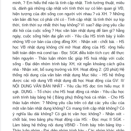
minh, ? Em hiểu thế nào là tính cập nhật. Tính tường thuật, miêu
tả, đánh giá những cập nhật với tính thời sự có liên quan gì VĐ,
hiện tượng của đời sống con người với nhau.? và XH. ? Những
văn bản đã học có phải chỉ có - Tính cập nhật: là tính thời sự kịp
thời, tính thời sự nhất thời hay không? Vì sao? đáp ứng yêu cầu
đòi hỏi của cuộc sống ? Học văn bản nhật dụng để làm gì? hằng
ngày, cuộc sống hiện đại gắn với - Yêu cầu HS trình bày ý kiến
những VĐ cơ bản của cộng đồng XH. - Nhận xét - chốt bài. - HS
học VB nhật dụng không chỉ mở Hoạt động của HS: rộng hiểu
biết toàn diện mà cond tạo - Đọc SGK điều kiện tích cực để thực
hiện nguyên - Thảo luận nhóm tắc giúp HS hoà nhập với cuộc
sống - Đại diện nhóm trình bày XH, rút ngắn khoảng cách giữa
nhà - Nhận xét, bổ sung trường và XH. Hoạt động 2: (20 phút) Hệ
thống nội dung của văn bản nhật dụng Mục tiêu: - HS hệ thống
được các nội dung VB nhật dụng đã học Hoạt động của GV: II/
NỘI DUNG VĂN BẢN NHẬT - Yêu cầu HS đọc tìm hiểu mục II
sgk. DỤNG. - Tổ chức cho HS hoạt động cá nhân - Yêu cầu học
sinh trình bày bảng hệ ( Bảng phụ) thống hoá cá nhân. - Cho HS
thảo luận nhóm: ? Những yêu cầu trên có đạt các yêu cầu của
một văn bản nhật dụng không? Có mang tính cập nhật không? Có
ý nghĩa lâu dài không? Có giá trị văn học không? - Nhận xét -
chốt bài, treo bảng phụ Hoạt động của HS: - Đọc mục II SGK -
Làm bảng hệ thống nội dung VBND - Trình bày trên bảng lớp -
Thảo luận nhóm - Đại diện nhóm trình bày - Các nhóm khác nhận