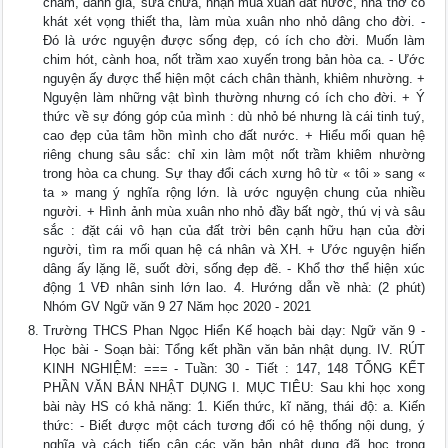
chấm, đánh giá, sửa chữa, nhận mùa xuân đất nước, nhà thơ có
khát xét vọng thiết tha, làm mùa xuân nho nhỏ dâng cho đời. -
Đó là ước nguyện được sống đẹp, có ích cho đời. Muốn làm
chim hót, cành hoa, nốt trầm xao xuyến trong bản hòa ca. - Ước
nguyện ấy được thể hiện một cách chân thành, khiêm nhường. +
Nguyện làm những vật bình thường nhưng có ích cho đời. + Ý
thức về sự đóng góp của mình : dù nhỏ bé nhưng là cái tinh tuý,
cao đẹp của tâm hồn mình cho đất nước. + Hiểu mối quan hệ
riêng chung sâu sắc: chỉ xin làm một nốt trầm khiêm nhường
trong hòa ca chung. Sự thay đổi cách xưng hô từ « tôi » sang «
ta » mang ý nghĩa rộng lớn. là ước nguyện chung của nhiều
người. + Hình ảnh mùa xuân nho nhỏ đầy bất ngờ, thú vị và sâu
sắc : đặt cái vô hạn của đất trời bên cạnh hữu hạn của đời
người, tìm ra mối quan hệ cá nhân và XH. + Ước nguyện hiến
dâng ấy lặng lẽ, suốt đời, sống đẹp đẽ. - Khổ thơ thể hiện xúc
động 1 VĐ nhân sinh lớn lao. 4. Hướng dẫn về nhà: (2 phút)
Nhóm GV Ngữ văn 9 27 Năm học 2020 - 2021
Trường THCS Phan Ngọc Hiển Kế hoạch bài dạy: Ngữ văn 9 -
Học bài - Soạn bài: Tổng kết phần văn bản nhật dụng. IV. RÚT
KINH NGHIỆM: === - Tuần: 30 - Tiết : 147, 148 TỔNG KẾT
PHẦN VĂN BẢN NHẬT DỤNG I. MỤC TIÊU: Sau khi học xong
bài này HS có khả năng: 1. Kiến thức, kĩ năng, thái độ: a. Kiến
thức: - Biết được một cách tương đối có hệ thống nội dung, ý
nghĩa và cách tiếp cận các văn bản nhật dụng đã học trong