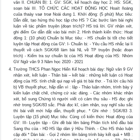
văn II. CHUẨN BỊ: 1. GV: SGK, kế hoạch dạy học 2. HS: SGK,
soạn bài III. TỔ CHỨC CÁC HOẠT ĐỘNG HỌC Hoaït ñoäng
cuûa thaày vaø troø Noäi dung 1. Khởi động: (5 phút) Mục tiêu:
Dẫn dắt, tạo hứng thú học tập cho HS ? Các bước làm bài nghị
luận về tác phẩm truyện (đoạn trích)? HS trả lời. GV nhận xét,
ghi điểm Gv dẫn dắt vào bài mới 2. Hình thành kiến thức: Hoạt
động 1: (10 phút) Chuẩn bị Mục tiêu: - HS chuẩn bị tốt cho tiết
luyện tập Hoạt động của GV: I- Chuẩn bị: - Yêu cầu HS nhắc lại lí
thuyết về cách SGK/68 làm bài NL về TP truyện (hoặc đoạn
trích) - Kiểm tra sự chuẩn bị của HS Hoạt động của HS: Nhóm
GV Ngữ văn 9 3 Năm học 2020 - 2021
Trường THCS Phan Ngọc Hiển Kế hoạch bài dạy: Ngữ văn 9 GV
nhận xét, kết luận - Thân bài – kết bài : những kết luận có Hoạt
động của HS: tính chất qui nạp về giá trị bài thơ. - Trả lời câu hỏi
b) VB thuyết phục, hấp dẫn vì : lập - Thảo luận nhóm, trình bày ý
kiến luận chặt chẽ, chứng cứ xác đáng. - Các nhóm khác nhận
xét, bổ sung Chứng tỏ người viết có cảm thụ sâu - HS đọc ghi
nhớ trong SGK/83 sắc. Phải đọc kĩ, cảm nhận, suy nghĩ sâu sắc
thì bài viết mới hấp dẫn, thuyết phục. * Ghi nhớ : SGK/83 3.
Luyện tập (15 phút) Mục tiêu: Củng cố kiến thức Hoạt động của
GV: III- Luyện tập - Ghi đề bài lên bảng Phân tích khổ đầu bài
Sang thu của - HD HS lập dàn ý Hữu Thỉnh. - Cho HS thảo luận
cặp đôi * Dàn bài: - Gọi 2 nhóm lên bảng trình bày kết quả + MB :