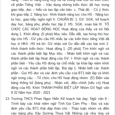
về phần Tiếng Việt. - Vận dụng những kiến thức đã học trong
giao tiếp, đọc – hiểu và tạo lập văn bản. c. Thái độ: - Có ý thức
khi giao tiếp 2. Năng lực: Hình thành năng lực cho HS - Năng lực
tự học, giao tiếp, ngôn ngữ II. CHUẨN BỊ: 1. GV: SGK, kế hoạch
dạy học, bảng phụ, phiếu học tập 2. HS: SGK, soạn bài III. TỔ
CHỨC CÁC HOẠT ĐỘNG HỌC Hoạt động của thầy và trò Nội
dung 1. Khởi động: (5 phút) Mục tiêu: Dẫn dắt, tạo hứng thú học
tập cho HS - GV yêu cầu HS nhắc lại các kiển thức tiếng Việt đã
học ở HKII. HS trả lời. GV nhận xét Gv dẫn dắt vào bài mới 2.
Hình thành kiến thức: Hoạt động 1: (20 phút) Tìm khởi ngữ và
các thành phần biệt lập Mục tiêu: - Nhận biết khởi ngữ và các
thành phần biệt lập Hoạt động của GV: I- Khởi ngữ và các thành
phần biệt - Yêu cầu HS đứng tại chỗ nhắc lại khái lập niệm khởi
ngữ và các thành phần biệt lập. Bài tập 1: Nhận biết các thành
phần - Gọi HS đọc và xác định yêu cầu của BT1 biệt lập và khởi
ngữ trong câu: - Tổ chức cho HS hoạt động nhóm: (5') Điền vào
bảng thống kê (bảng phụ) - Nhận xét, điều chỉnh (nếu có) Hoạt
động của HS: Khởi THÀNH PHẦN BIỆT LẬP Nhóm GV Ngữ văn
9 32 Năm học 2020 - 2021
Trường THCS Phan Ngọc Hiển Kế hoạch bài dạy: Ngữ văn 9 -
Trình bày các khái niệm ngữ Tình Gọi Cảm Phụ - Đọc và xác
định yêu cầu BT1 thái đáp thán chú - Thảo luận nhóm và điền
vào bảng phụ Xây Dường Thưa Vất Những cái như ông vả