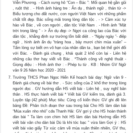
Viễn Phương. - Cách xưng hô “Con – Bác ”: Mối quan hệ gần gũi
, ruột thịt . - Hình ảnh hàng tre : Ẩn dụ , thành ngữ , thán từ ->
Biểu tượng cho đất nước, con người Việt Nam với những phẩm
chất tốt đẹp. Bác sống mãi trong lòng dân tộc . - > Cảm xúc tự
hào về Bác , về con người , dân tộc Việt Nam . - Hình ảnh “Mặt
trời trong lăng ” - > Ẩn dụ đẹp -> Ngợi ca công lao của Bác với
dân tộc , khẳng định sự trường tồn bất diệt . - “Ngày ngày ”- điệp
ngữ , hình ảnh ẩn dụ “tràng hoa , bảy mươi chin mùa xuân” –
Tấm lòng sự biết ơn vô hạn của nhân dân ta , bạn bè thế giới đối
với Bác. - Đánh giá chung , khái quát 2 khổ còn lại - Liên hệ
những câu thơ hay viết về Bác . *Thành công về nghệ thuật -
Giọng điệu : - Hình ảnh thơ : - Phép tu từ . KB : Nhóm GV Ngữ
văn 9 26 Năm học 2020 - 2021
Trường THCS Phan Ngọc Hiển Kế hoạch bài dạy: Ngữ văn 9 -
Đánh giá chung về bài thơ . - Sức sống của 2 khổ thơ trong lòng
người đọc . GV hướng dẫn HS viết bài - Liên hệ , suy nghĩ bản
thân . HS thực hành viết bài * Viết bài GV kiểm tra, đánh giá 3.
Luyện tập (42 phút) Mục tiêu: Củng cố kiến thức GV ghi đề lên
bảng Đề: Phân tích đoạn thơ sau trong bài Cho HS làm dàn bài
“Mùa xuân nho nhỏ” cđa Thanh Hải: GV gợi ý cho HS hoàn thành
dàn bài " Ta làm con chim hót HS làm dàn bài Hướng dẫn HS
viết bài văn cho dàn bài Dù là khi tóc bạc " vừa làm Gợi ý : HS
viết bài vào giấy Từ xúc cảm về mùa xuân thiên nhiên, GV thu,