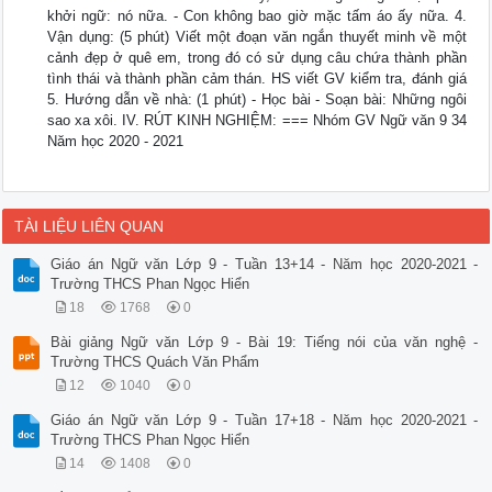
khởi ngữ: nó nữa. - Con không bao giờ mặc tấm áo ấy nữa. 4.
Vận dụng: (5 phút) Viết một đoạn văn ngắn thuyết minh về một
cảnh đẹp ở quê em, trong đó có sử dụng câu chứa thành phần
tình thái và thành phần cảm thán. HS viết GV kiểm tra, đánh giá
5. Hướng dẫn về nhà: (1 phút) - Học bài - Soạn bài: Những ngôi
sao xa xôi. IV. RÚT KINH NGHIỆM: === Nhóm GV Ngữ văn 9 34
Năm học 2020 - 2021
TÀI LIỆU LIÊN QUAN
Giáo án Ngữ văn Lớp 9 - Tuần 13+14 - Năm học 2020-2021 -
Trường THCS Phan Ngọc Hiển
18
1768
0
Bài giảng Ngữ văn Lớp 9 - Bài 19: Tiếng nói của văn nghệ -
Trường THCS Quách Văn Phẩm
12
1040
0
Giáo án Ngữ văn Lớp 9 - Tuần 17+18 - Năm học 2020-2021 -
Trường THCS Phan Ngọc Hiển
14
1408
0