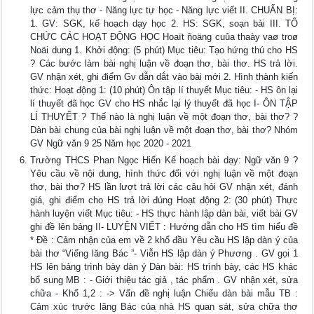
lực cảm thụ thơ - Năng lực tự học - Năng lực viết II. CHUẨN BỊ:
1. GV: SGK, kế hoạch dạy học 2. HS: SGK, soạn bài III. TỔ
CHỨC CÁC HOẠT ĐỘNG HỌC Hoaït ñoäng cuûa thaày vaø troø
Noäi dung 1. Khởi động: (5 phút) Mục tiêu: Tạo hứng thú cho HS
? Các bước làm bài nghị luận về đoạn thơ, bài thơ. HS trả lời.
GV nhận xét, ghi điểm Gv dẫn dắt vào bài mới 2. Hình thành kiến
thức: Hoạt động 1: (10 phút) Ôn tập lí thuyết Mục tiêu: - HS ôn lại
lí thuyết đã học GV cho HS nhắc lại lý thuyết đã học I- ÔN TẬP
LÍ THUYẾT ? Thế nào là nghị luận về một đoạn thơ, bài thơ? ?
Dàn bài chung của bài nghị luận về một đoạn thơ, bài thơ? Nhóm
GV Ngữ văn 9 25 Năm học 2020 - 2021
Trường THCS Phan Ngọc Hiển Kế hoạch bài dạy: Ngữ văn 9 ?
Yêu cầu về nội dung, hình thức đối với nghị luận về một đoạn
thơ, bài thơ? HS lần lượt trả lời các câu hỏi GV nhận xét, đánh
giá, ghi điểm cho HS trả lời đúng Hoạt động 2: (30 phút) Thực
hành luyện viết Mục tiêu: - HS thực hành lập dàn bài, viết bài GV
ghi đề lên bảng II- LUYỆN VIẾT : Hướng dẫn cho HS tìm hiểu đề
* Đề : Cảm nhận của em về 2 khổ đầu Yêu cầu HS lập dàn ý của
bài thơ “Viếng lăng Bác ”- Viễn HS lập dàn ý Phương . GV gọi 1
HS lên bảng trình bày dàn ý Dàn bài: HS trình bày, các HS khác
bổ sung MB : - Giới thiệu tác giả , tác phẩm . GV nhận xét, sửa
chữa - Khổ 1,2 : -> Vấn đề nghị luận Chiếu dàn bài mẫu TB :
Cảm xúc trước lăng Bác của nhà HS quan sát, sửa chữa thơ