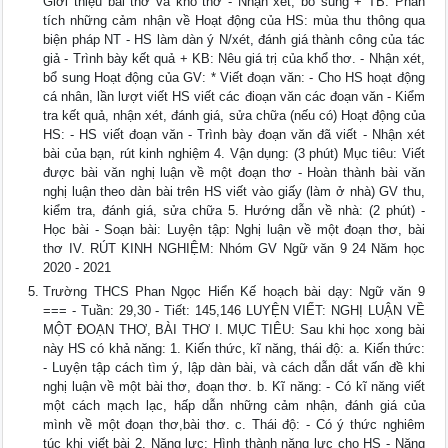
Giới thiệu bài thơ và khổ thơ - Nhận xét, bổ sung + TB: Phân
tích những cảm nhận về Hoạt động của HS: mùa thu thông qua
biện pháp NT - HS làm dàn ý N/xét, đánh giá thành công của tác
giả - Trình bày kết quả + KB: Nêu giá trị của khổ thơ. - Nhận xét,
bổ sung Hoạt động của GV: * Viết đoạn văn: - Cho HS hoạt động
cá nhân, lần lượt viết HS viết các đioạn văn các đoạn văn - Kiểm
tra kết quả, nhận xét, đánh giá, sửa chữa (nếu có) Hoạt động của
HS: - HS viết đoạn văn - Trình bày đoạn văn đã viết - Nhận xét
bài của bạn, rút kinh nghiệm 4. Vận dụng: (3 phút) Mục tiêu: Viết
được bài văn nghị luận về một đoạn thơ - Hoàn thành bài văn
nghị luận theo dàn bài trên HS viết vào giấy (làm ở nhà) GV thu,
kiểm tra, đánh giá, sửa chữa 5. Hướng dẫn về nhà: (2 phút) -
Học bài - Soạn bài: Luyện tập: Nghị luận về một đoạn thơ, bài
thơ IV. RÚT KINH NGHIỆM: Nhóm GV Ngữ văn 9 24 Năm học
2020 - 2021
Trường THCS Phan Ngọc Hiển Kế hoạch bài dạy: Ngữ văn 9
=== - Tuần: 29,30 - Tiết: 145,146 LUYỆN VIẾT: NGHỊ LUẬN VỀ
MỘT ĐOẠN THƠ, BÀI THƠ I. MỤC TIÊU: Sau khi học xong bài
này HS có khả năng: 1. Kiến thức, kĩ năng, thái độ: a. Kiến thức:
- Luyện tập cách tìm ý, lập dàn bài, và cách dẫn dắt vấn đề khi
nghị luận về một bài thơ, đoạn thơ. b. Kĩ năng: - Có kĩ năng viết
một cách mạch lạc, hấp dẫn những cảm nhận, đánh giá của
mình về một đoạn thơ,bài thơ. c. Thái độ: - Có ý thức nghiêm
túc khi viết bài 2. Năng lực: Hình thành năng lực cho HS - Năng