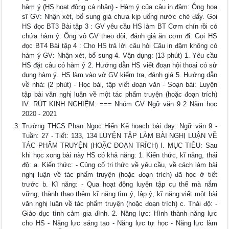
hàm ý (HS hoạt động cá nhân) - Hàm ý của câu in đậm: Ông hoạ
sĩ GV: Nhận xét, bổ sung già chưa kịp uống nước chè đấy. Gọi
HS đọc BT3 Bài tập 3 : GV yêu cầu HS làm BT Cơm chín rồi có
chứa hàm ý: Ông vô GV theo dõi, đánh giá ăn cơm đi. Gọi HS
đọc BT4 Bài tập 4 : Cho HS trả lời câu hỏi Câu in đậm không có
hàm ý GV: Nhận xét, bổ sung 4. Vận dụng: (13 phút) 1. Yêu cầu
HS đặt câu có hàm ý 2. Hướng dẫn HS viết đoạn hội thoại có sử
dụng hàm ý. HS làm vào vở GV kiểm tra, đánh giá 5. Hướng dẫn
về nhà: (2 phút) - Học bài, tập viết đoạn văn - Soạn bài: Luyện
tập bài văn nghị luận về một tác phẩm truyện (hoặc đoạn trích)
IV. RÚT KINH NGHIỆM: === Nhóm GV Ngữ văn 9 2 Năm học
2020 - 2021
Trường THCS Phan Ngọc Hiển Kế hoạch bài dạy: Ngữ văn 9 -
Tuần: 27 - Tiết: 133, 134 LUYỆN TẬP LÀM BÀI NGHỊ LUẬN VỀ
TÁC PHẨM TRUYỆN (HOẶC ĐOẠN TRÍCH) I. MỤC TIÊU: Sau
khi học xong bài này HS có khả năng: 1. Kiến thức, kĩ năng, thái
độ: a. Kiến thức: - Củng cố tri thức về yêu cầu, về cách làm bài
nghị luận về tác phẩm truyện (hoặc đoạn trích) đã học ở tiết
trước b. Kĩ năng: - Qua hoạt động luyện tập cụ thể mà nắm
vững, thành thạo thêm kĩ năng tìm ý, lập ý, kĩ năng viết một bài
văn nghị luận về tác phẩm truyện (hoặc đoạn trích) c. Thái độ: -
Giáo dục tình cảm gia đình. 2. Năng lực: Hình thành năng lực
cho HS - Năng lực sáng tạo - Năng lực tự học - Năng lực làm